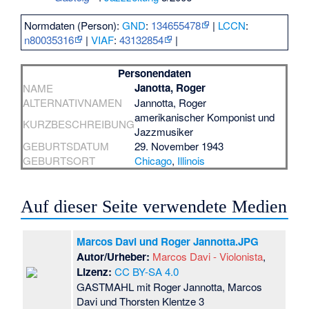
Normdaten (Person):
GND
:
134655478
|
LCCN
:
n80035316
|
VIAF
:
43132854
|
Personendaten
Janotta, Roger
NAME
ALTERNATIVNAMEN
Jannotta, Roger
amerikanischer Komponist und
KURZBESCHREIBUNG
Jazzmusiker
GEBURTSDATUM
29. November 1943
GEBURTSORT
Chicago
,
Illinois
Auf dieser Seite verwendete Medien
Marcos Davi und Roger Jannotta.JPG
Autor/Urheber:
Marcos Davi - Violonista
,
Lizenz:
CC BY-SA 4.0
GASTMAHL mit Roger Jannotta, Marcos
Davi und Thorsten Klentze 3