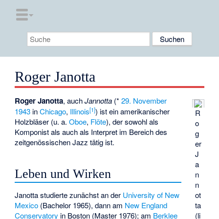
Roger Janotta
Roger Janotta
, auch
Jannotta
(*
29. November
[
1
]
1943
in
Chicago
,
Illinois
) ist ein amerikanischer
R
Holzbläser (u. a.
Oboe
,
Flöte
), der sowohl als
o
Komponist als auch als Interpret im Bereich des
g
zeitgenössischen Jazz tätig ist.
er
J
a
Leben und Wirken
n
n
Janotta studierte zunächst an der
University of New
ot
Mexico
(Bachelor 1965), dann am
New England
ta
Conservatory
in Boston (Master 1976); am
Berklee
(li