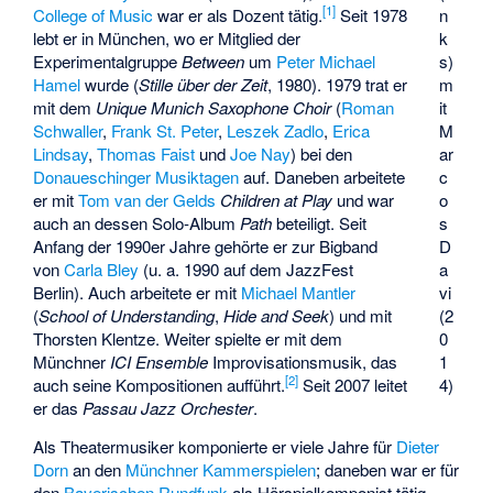
[
1
]
College of Music
war er als Dozent tätig.
Seit 1978
n
lebt er in München, wo er Mitglied der
k
Experimentalgruppe
Between
um
Peter Michael
s)
Hamel
wurde (
Stille über der Zeit
, 1980). 1979 trat er
m
mit dem
Unique Munich Saxophone Choir
(
Roman
it
Schwaller
,
Frank St. Peter
,
Leszek Zadlo
,
Erica
M
Lindsay
,
Thomas Faist
und
Joe Nay
) bei den
ar
Donaueschinger Musiktagen
auf. Daneben arbeitete
c
er mit
Tom van der Gelds
Children at Play
und war
o
auch an dessen Solo-Album
Path
beteiligt. Seit
s
Anfang der 1990er Jahre gehörte er zur Bigband
D
von
Carla Bley
(u. a. 1990 auf dem
JazzFest
a
Berlin
). Auch arbeitete er mit
Michael Mantler
vi
(
School of Understanding
,
Hide and Seek
) und mit
(2
Thorsten Klentze
. Weiter spielte er mit dem
0
Münchner
ICI Ensemble
Improvisationsmusik, das
1
[
2
]
auch seine Kompositionen aufführt.
Seit 2007 leitet
4)
er das
Passau Jazz Orchester
.
Als Theatermusiker komponierte er viele Jahre für
Dieter
Dorn
an den
Münchner Kammerspielen
; daneben war er für
den
Bayerischen Rundfunk
als Hörspielkomponist tätig.