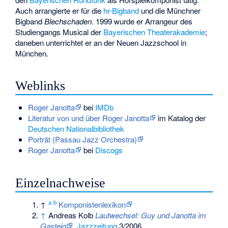
Auch arrangierte er für die
hr-Bigband
und die Münchner
Bigband
Blechschaden
. 1999 wurde er Arrangeur des
Studiengangs Musical der
Bayerischen Theaterakademie
;
daneben unterrichtet er an der Neuen Jazzschool in
München.
Weblinks
Roger Janotta
bei
IMDb
Literatur von und über Roger Janotta
im Katalog der
Deutschen Nationalbibliothek
Porträt (Passau Jazz Orchestra)
Roger Janotta
bei
Discogs
Einzelnachweise
a
b
↑
Komponistenlexikon
↑
Andreas Kolb
Lautwechsel: Guy und Janotta im
Gasteig
.
Jazzzeitung
3/2006