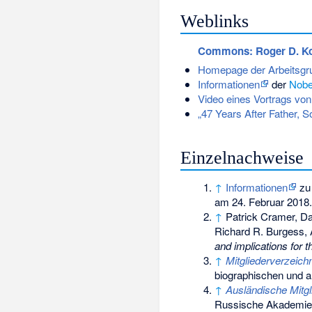
Weblinks
Commons
: Roger D. K
Homepage der Arbeitsgr
Informationen
der
Nobel
Video eines Vortrags vo
„47 Years After Father, 
Einzelnachweise
↑
Informationen
zu
am 24. Februar 2018.
↑
Patrick Cramer, Da
Richard R. Burgess, 
and implications for 
↑
Mitgliederverzeich
biographischen und a
↑
Ausländische Mitg
Russische Akademie 