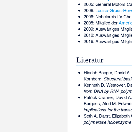
2005: General Motors C
2006:
Louisa-Gross-Horw
2006: Nobelpreis für Ch
2008: Mitglied der
Americ
2009: Auswärtiges Mitgli
2012: Auswärtiges Mitgli
2016: Auswärtiges Mitgli
Literatur
Hinrich Boeger, David A. 
Kornberg:
Structural basi
Kenneth D. Westover, Da
from DNA by RNA polyme
Patrick Cramer; David A.
Burgess, Aled M. Edward
implications for the tran
Seth A. Darst, Elizabet
polymerase holoenzyme d