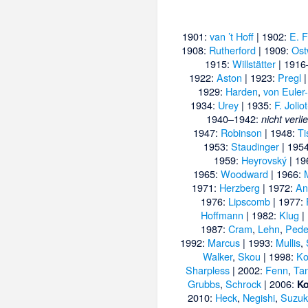
1901:
van ’t Hoff
| 1902:
E. F
1908:
Rutherford
| 1909:
Ost
1915:
Willstätter
| 1916
1922:
Aston
| 1923:
Pregl
|
1929:
Harden
,
von Euler
1934:
Urey
| 1935:
F. Jolio
1940–1942:
nicht verli
1947:
Robinson
| 1948:
Ti
1953:
Staudinger
| 195
1959:
Heyrovský
| 19
1965:
Woodward
| 1966:
1971:
Herzberg
| 1972:
An
1976:
Lipscomb
| 1977:
Hoffmann
| 1982:
Klug
|
1987:
Cram
,
Lehn
,
Pede
1992:
Marcus
| 1993:
Mullis
,
Walker
,
Skou
| 1998:
Ko
Sharpless
| 2002:
Fenn
,
Ta
Grubbs
,
Schrock
| 2006:
K
2010:
Heck
,
Negishi
,
Suzuk