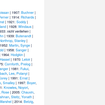
oissan
| 1907:
Buchner
|
erner
| 1914:
Richards
|
nst
| 1921:
Soddy
|
land
| 1928:
Windaus
|
1933:
|
nicht verliehen
hn
| 1939:
Butenandt
|
Northrop
,
Stanley
|
 1952:
Martin
,
Synge
|
dd
| 1958:
Sanger
|
| 1964:
Hodgkin
|
Hassel
| 1970:
Leloir
|
75:
Cornforth
,
Prelog
|
anger
| 1981:
Fukui
,
bach
,
Lee
,
Polanyi
|
Corey
| 1991:
Ernst
|
o
,
Smalley
| 1997:
Boyer
,
01:
Knowles
,
Noyori
,
,
Rose
| 2005:
Chauvin
,
ishnan
,
Steitz
,
Yonath
|
Warshel
| 2014:
Betzig
,