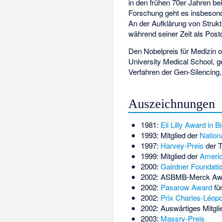
in den frühen 70er Jahren be
Forschung geht es insbeso
An der Aufklärung von Str
während seiner Zeit als Postd
Den Nobelpreis für Medizin o
University Medical School,
Verfahren der
Gen-Silencing
Auszeichnungen
1981:
Eli Lilly Award in 
1993: Mitglied der
Nation
1997:
Harvey-Preis
der T
1999: Mitglied der
Americ
2000:
Gairdner Foundatio
2002: ASBMB-Merck Aw
2002:
Pasarow Award
fü
2002:
Prix Charles-Léop
2002: Auswärtiges Mitglie
2003:
Massry-Preis