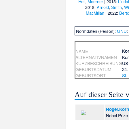
Hell
,
Moerner
| 2015:
Linda
2018:
Arnold
,
Smith
,
Wi
MacMillan
| 2022:
Berto
Normdaten (Person):
GND
Kor
NAME
ALTERNATIVNAMEN
Kor
KURZBESCHREIBUNG
US-
GEBURTSDATUM
24.
GEBURTSORT
St.
Auf dieser Seite
Roger.Kor
Nobel Prize