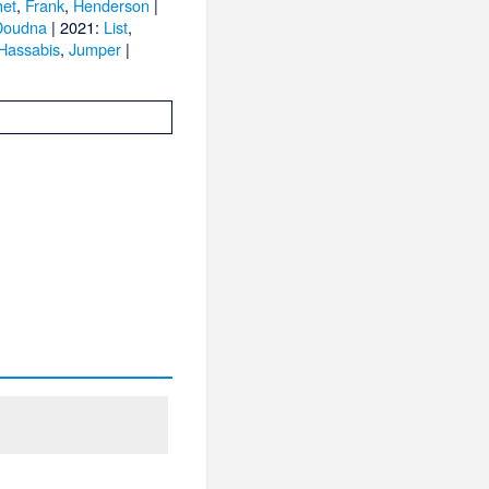
het
,
Frank
,
Henderson
|
Doudna
| 2021:
List
,
Hassabis
,
Jumper
|