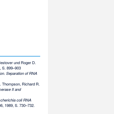
 Westover und Roger D.
, S. 899–903
tion. Separation of RNA
E. Thompson, Richard R.
erase II and
scherichia coli RNA
6, 1989, S. 730–732.