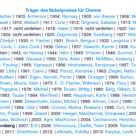
Träger des Nobelpreises für Chemie
ischer
| 1903:
Arrhenius
| 1904:
Ramsay
| 1905:
von Baeyer
| 1906:
M
wald
| 1910:
Wallach
| 1911:
Curie
| 1912:
Grignard
,
Sabatier
| 1913:
W
–1917:
| 1918:
Haber
| 1919:
| 1920:
Ner
nicht verliehen
nicht verliehen
 1924:
| 1925:
Zsigmondy
| 1926:
Svedberg
| 1927:
Wie
nicht verliehen
-Chelpin
| 1930:
H. Fischer
| 1931:
Bosch
,
Bergius
| 1932:
Langmuir
| 
t-Curie
,
I. Joliot-Curie
| 1936:
Debye
| 1937:
Haworth
,
Karrer
| 1938:
Ku
| 1943:
de Hevesy
| 1944:
Hahn
| 1945:
Virtanen
| 1946:
Sumner
,
ehen
selius
| 1949:
Giauque
| 1950:
Diels
,
Alder
| 1951:
McMillan
,
Seaborg
|
4:
Pauling
| 1955:
Vigneaud
| 1956:
Hinshelwood
,
Semjonow
| 1957:
To
60:
Libby
| 1961:
Calvin
| 1962:
Perutz
,
Kendrew
| 1963:
Ziegler
,
Natta
Mulliken
| 1967:
Eigen
,
Norrish
,
Porter
| 1968:
Onsager
| 1969:
Barton
,
finsen
,
Moore
,
Stein
| 1973:
E. O. Fischer
,
Wilkinson
| 1974:
Flory
| 19
Prigogine
| 1978:
Mitchell
| 1979:
Brown
,
Wittig
| 1980:
Berg
,
Gilbert
,
S
 1983:
Taube
| 1984:
Merrifield
| 1985:
Hauptman
,
Karle
| 1986:
Hersch
rsen
| 1988:
Deisenhofer
,
Huber
,
Michel
| 1989:
Altman
,
Cech
| 1990:
Smith
| 1994:
Olah
| 1995:
Crutzen
,
Molina
,
Rowland
| 1996:
Curl
,
Krot
hn
,
Pople
| 1999:
Zewail
| 2000:
Heeger
,
MacDiarmid
,
Shirakawa
| 20
naka
,
Wüthrich
| 2003:
Agre
,
MacKinnon
| 2004:
Ciechanover
,
Hershko
| 2007:
Ertl
| 2008:
Shimomura
,
Chalfie
,
Tsien
| 2009:
Ramakr
ornberg
i
| 2011:
Shechtman
| 2012:
Lefkowitz
,
Kobilka
| 2013:
Karplus
,
Levitt
,