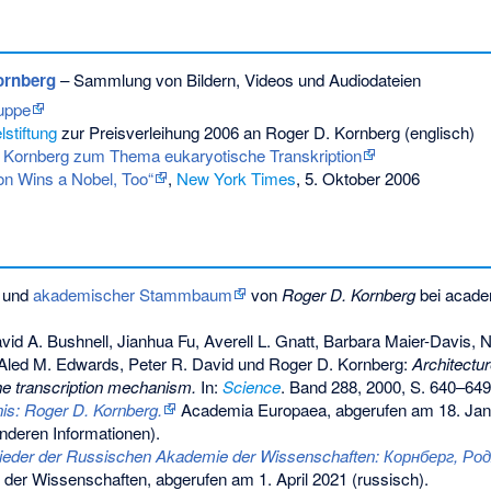
ornberg
– Sammlung von Bildern, Videos und Audiodateien
uppe
stiftung
zur Preisverleihung 2006 an Roger D. Kornberg (englisch)
n Kornberg zum Thema eukaryotische Transkription
Son Wins a Nobel, Too“
,
New York Times
, 5. Oktober 2006
 und
akademischer Stammbaum
von
Roger D. Kornberg
bei acade
vid A. Bushnell, Jianhua Fu, Averell L. Gnatt, Barbara Maier-Davis
Aled M. Edwards, Peter R. David und Roger D. Kornberg:
Architectu
the transcription mechanism.
In:
Science
. Band 288, 2000, S. 640–64
nis: Roger D. Kornberg.
Academia Europaea,
abgerufen am 18. Jan
nderen Informationen).
lieder der Russischen Akademie der Wissenschaften: Корнберг, Ро
der Wissenschaften,
abgerufen am 1. April 2021
(russisch).