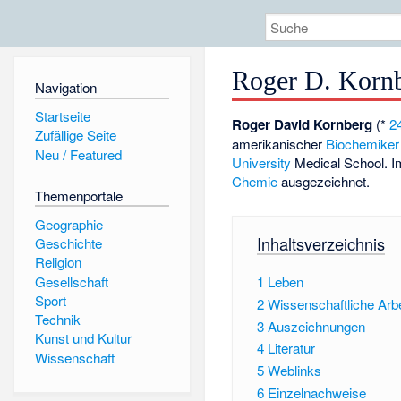
Roger D. Korn
Navigation
Startseite
Roger David Kornberg
(*
24
Zufällige Seite
amerikanischer
Biochemiker
Neu / Featured
University
Medical School. I
Chemie
ausgezeichnet.
Themenportale
Geographie
Inhaltsverzeichnis
Geschichte
Religion
Gesellschaft
1
Leben
Sport
2
Wissenschaftliche Arbe
Technik
3
Auszeichnungen
Kunst und Kultur
4
Literatur
Wissenschaft
5
Weblinks
6
Einzelnachweise