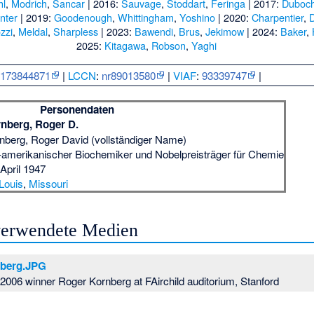
hl
,
Modrich
,
Sancar
| 2016:
Sauvage
,
Stoddart
,
Feringa
| 2017:
Duboc
nter
| 2019:
Goodenough
,
Whittingham
,
Yoshino
| 2020:
Charpentier
,
zzi
,
Meldal
,
Sharpless
| 2023:
Bawendi
,
Brus
,
Jekimow
| 2024:
Baker
,
2025:
Kitagawa
,
Robson
,
Yaghi
:
173844871
|
LCCN
:
nr89013580
|
VIAF
:
93339747
|
Personendaten
nberg, Roger D.
nberg, Roger David (vollständiger Name)
amerikanischer Biochemiker und Nobelpreisträger für Chemie
 April 1947
 Louis
,
Missouri
 verwendete Medien
nberg.JPG
 2006 winner Roger Kornberg at FAirchild auditorium, Stanford