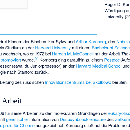
Roger D. Kor
Würdigung an
University (2
 drei Kindern der Biochemiker Sylvy und
Arthur Kornberg
, des
Nobelpr
ein Studium an der
Harvard University
mit einem
Bachelor of Science
u wechseln, wo er 1972 bei
Harden M. McConnell
mit der Arbeit
The 
[
1
]
promoviert
wurde.
Kornberg ging daraufhin zu einem
Postdoc
-Aufe
essor (etwa: dt. Juniorprofessor) an der
Harvard Medical School
und 
ogie nach Stanford zurück.
e Leitung des russischen
Innovationszentrums bei Skolkowo
berufen.
 Arbeit
6 für seine Arbeiten zu den molekularen Grundlagen der
eukaryotis
rift
genetischer
Information von
Desoxyribonukleinsäure
des
Zellker
elpreis für Chemie
ausgezeichnet. Kornberg stieß auf die Probleme de