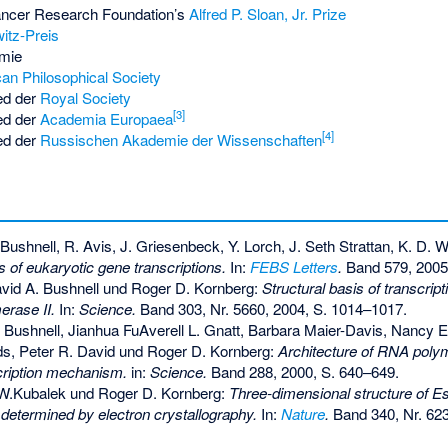
ancer Research Foundation’s
Alfred P. Sloan, Jr. Prize
itz-Preis
emie
an Philosophical Society
ed der
Royal Society
[
3
]
ed der
Academia Europaea
[
4
]
ed der
Russischen Akademie der Wissenschaften
Bushnell, R. Avis, J. Griesenbeck, Y. Lorch, J. Seth Strattan, K. D.
s of eukaryotic gene transcriptions.
In:
FEBS Letters
.
Band 579, 2005
vid A. Bushnell und Roger D. Kornberg:
Structural basis of transcrip
rase II.
In:
Science.
Band 303, Nr. 5660, 2004, S. 1014–1017.
 Bushnell, Jianhua FuAverell L. Gnatt, Barbara Maier-Davis, Nancy 
s, Peter R. David und Roger D. Kornberg:
Architecture of RNA polym
scription mechanism.
in:
Science.
Band 288, 2000, S. 640–649.
h W.Kubalek und Roger D. Kornberg:
Three-dimensional structure of E
etermined by electron crystallography.
In:
Nature
.
Band 340, Nr. 623