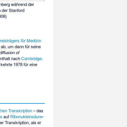
nberg während der
 der Stanford
006)
eisträgers für Medizin
ab, um dann für seine
diffusion of
nthalt nach
Cambridge
.
kehrte 1978 für eine
chen
Transkription
– das
ns
auf
Ribonukleinsäure
-
r Transkription, als er