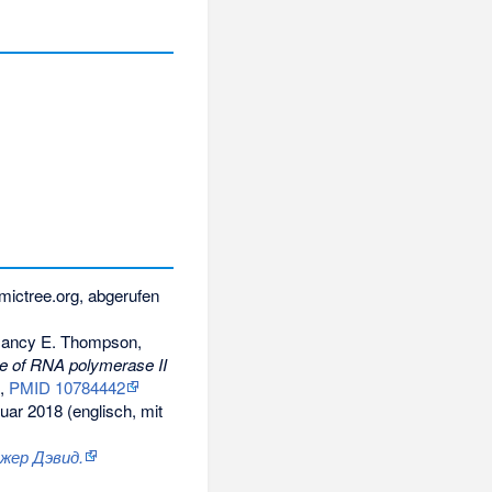
mictree.org, abgerufen
, Nancy E. Thompson,
re of RNA polymerase II
9,
PMID 10784442
uar 2018
(englisch, mit
джер Дэвид.