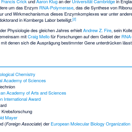
i
Francis Crick
und
Aaron Klug
an der
Universität Cambridge
in Engla
ndere um das Enzym
RNA-Polymerase
, das die Synthese von Ribon
uktur und Wirkmechanismus dieses Enzymkomplexes war unter ande
[
2
]
oktorand in Kornbergs Labor beteiligt.
der Physiologie des gleichen Jahres erhielt
Andrew Z. Fire
, sein Kol
 gemeinsam mit
Craig Mello
für Forschungen auf dem Gebiet der
RNA-
, mit denen sich die Ausprägung bestimmter Gene unterdrücken lässt
Biological Chemistry
al Academy of Sciences
echnion
an Academy of Arts and Sciences
n International Award
ard
r Krebsforschung
old Mayer
d (
Foreign Associate
) der
European Molecular Biology Organization