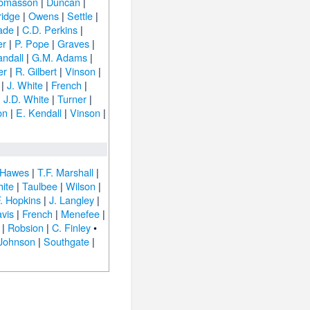
omasson
|
Duncan
|
ridge
|
Owens
|
Settle
|
ade
|
C.D. Perkins
|
er
|
P. Pope
|
Graves
|
andall
|
G.M. Adams
|
er
|
R. Gilbert
|
Vinson
|
|
J. White
|
French
|
|
J.D. White
|
Turner
|
on
|
E. Kendall
|
Vinson
|
 Hawes
|
T.F. Marshall
|
hite
|
Taulbee
|
Wilson
|
. Hopkins
|
J. Langley
|
vis
|
French
|
Menefee
|
|
Robsion
|
C. Finley
•
 Johnson
|
Southgate
|