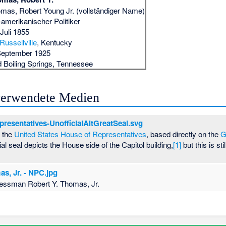
mas, Robert Young Jr. (vollständiger Name)
amerikanischer Politiker
 Juli 1855
Russellville
, Kentucky
September 1925
 Boiling Springs
, Tennessee
 verwendete Medien
esentatives-UnofficialAltGreatSeal.svg
f the
United States House of Representatives
, based directly on the
G
cial seal depicts the House side of the Capitol building,
[1]
but this is s
s, Jr. - NPC.jpg
essman Robert Y. Thomas, Jr.