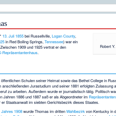
mas
*
13. Juli
1855
bei
Russellville
,
Logan County
,
925
in
Red Boiling Springs
,
Tennessee
) war ein
Robert Y
. Zwischen 1909 und 1925 vertrat er den
-Repräsentantenhaus
.
öffentlichen Schulen seiner Heimat sowie das
Bethel College
in Russ
m anschließenden Jurastudium und seiner 1881 erfolgten Zulassung 
ruf zu arbeiten. Außerdem wurde er journalistisch tätig. Politisch w
den Jahren 1886 und 1887 saß er als Abgeordneter im
Repräsentanten
er Staatsanwalt im siebten Gerichtsbezirk dieses Staates.
 Jahres 1908
wurde Thomas im dritten
Wahlbezirk
von Kentucky in 