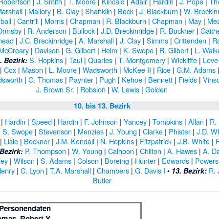
Robertson
|
J. Smith
|
T. Moore
|
Kincaid
|
Adair
|
Hardin
|
J. Pope
|
Th
arshall
|
Mallory
|
B. Clay
|
Shanklin
|
Beck
|
J. Blackburn
|
W. Breckin
ball
|
Cantrill
|
Morris
|
Chapman
|
R. Blackburn
|
Chapman
|
May
|
Me
Ormsby
|
R. Anderson
|
Bullock
|
J.D. Breckinridge
|
R. Buckner
|
Gaith
head
|
J.C. Breckinridge
|
A. Marshall
|
J. Clay
|
Simms
|
Crittenden
|
R
McCreary
|
Davison
|
G. Gilbert
|
Helm
|
K. Swope
|
R. Gilbert
|
L. Walk
S. Hopkins
|
Taul
|
Quarles
|
T. Montgomery
|
Wickliffe
|
Love
. Bezirk:
|
Cox
|
Mason
|
L. Moore
|
Wadsworth
|
McKee II
|
Rice
|
G.M. Adams
sworth
|
G. Thomas
|
Paynter
|
Pugh
|
Kehoe
|
Bennett
|
Fields
|
Vins
J. Brown Sr.
|
Robsion
|
W. Lewis
|
Golden
10. bis 13. Bezirk
|
Hardin
|
Speed
|
Hardin
|
F. Johnson
|
Yancey
|
Tompkins
|
Allan
|
R.
|
S. Swope
|
Stevenson
|
Menzies
|
J. Young
|
Clarke
|
Phister
|
J.D. W
|
Lisle
|
Beckner
|
J.M. Kendall
|
N. Hopkins
|
Fitzpatrick
|
J.B. White
|
F
P. Thompson
|
W. Young
|
Calhoon
|
Chilton
|
A. Hawes
|
A. Da
 Bezirk:
ley
|
Wilson
|
S. Adams
|
Colson
|
Boreing
|
Hunter
|
Edwards
|
Powers
Henry
|
C. Lyon
|
T.A. Marshall
|
Chambers
|
G. Davis I
•
R.
13. Bezirk:
Butler
Personendaten
mas, Robert Y.