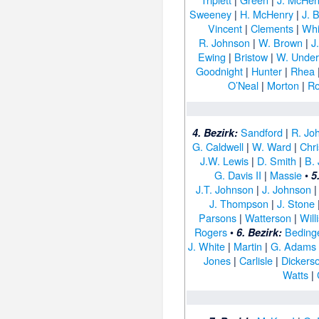
Sweeney
|
H. McHenry
|
J. 
Vincent
|
Clements
|
Whi
R. Johnson
|
W. Brown
|
J
Ewing
|
Bristow
|
W. Unde
Goodnight
|
Hunter
|
Rhea
O’Neal
|
Morton
|
Ro
Sandford
|
R. Jo
4. Bezirk:
G. Caldwell
|
W. Ward
|
Chr
J.W. Lewis
|
D. Smith
|
B.
G. Davis II
|
Massie
•
5
J.T. Johnson
|
J. Johnson
J. Thompson
|
J. Stone
Parsons
|
Watterson
|
Will
Rogers
•
Beding
6. Bezirk:
J. White
|
Martin
|
G. Adams
Jones
|
Carlisle
|
Dickers
Watts
|