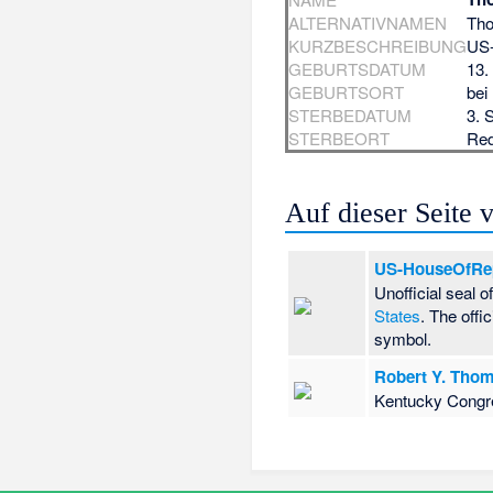
ALTERNATIVNAMEN
Tho
KURZBESCHREIBUNG
US-
GEBURTSDATUM
13.
GEBURTSORT
bei
STERBEDATUM
3. 
STERBEORT
Red
Auf dieser Seite
US-HouseOfRepr
Unofficial seal o
States
. The offi
symbol.
Robert Y. Thoma
Kentucky Congr