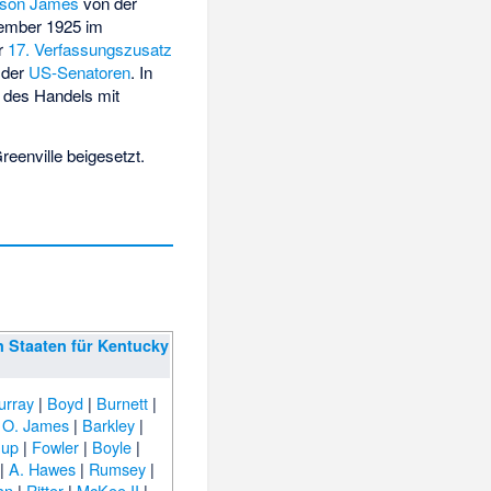
ison James
von der
tember 1925 im
r
17. Verfassungszusatz
 der
US-Senatoren
. In
t des Handels mit
reenville
beigesetzt.
n Staaten für Kentucky
urray
|
Boyd
|
Burnett
|
|
O. James
|
Barkley
|
nup
|
Fowler
|
Boyle
|
|
A. Hawes
|
Rumsey
|
an
|
Ritter
|
McKee II
|