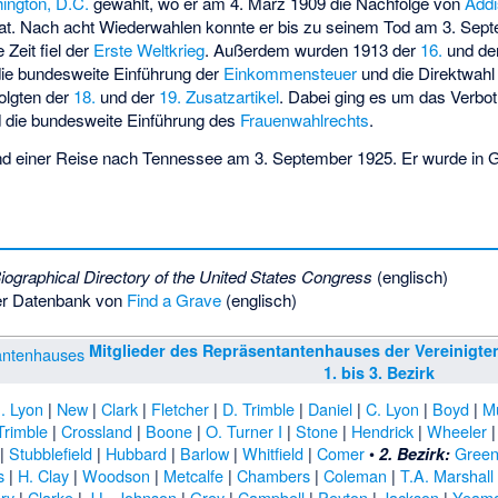
ington, D.C.
gewählt, wo er am 4. März 1909 die Nachfolge von
Add
at. Nach acht Wiederwahlen konnte er bis zu seinem Tod am 3. Sep
 Zeit fiel der
Erste Weltkrieg
. Außerdem wurden 1913 der
16.
und de
 die bundesweite Einführung der
Einkommensteuer
und die Direktwahl
olgten der
18.
und der
19. Zusatzartikel
. Dabei ging es um das Verbo
 die bundesweite Einführung des
Frauenwahlrechts
.
d einer Reise nach Tennessee am 3. September 1925. Er wurde in
G
iographical Directory of the United States Congress
(englisch)
er Datenbank von
Find a Grave
(englisch)
Mitglieder des Repräsentantenhauses der Vereinigte
1. bis 3. Bezirk
. Lyon
|
New
|
Clark
|
Fletcher
|
D. Trimble
|
Daniel
|
C. Lyon
|
Boyd
|
M
Trimble
|
Crossland
|
Boone
|
O. Turner I
|
Stone
|
Hendrick
|
Wheeler
|
Stubblefield
|
Hubbard
|
Barlow
|
Whitfield
|
Comer
•
Gree
2. Bezirk:
s
|
H. Clay
|
Woodson
|
Metcalfe
|
Chambers
|
Coleman
|
T.A. Marshall
ry
|
Clarke
|
J.L. Johnson
|
Grey
|
Campbell
|
Peyton
|
Jackson
|
Yeam