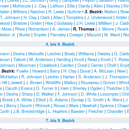
Brown
|
McKenzie
|
J. Clay
|
Laffoon
|
Ellis
|
Clardy
|
Allen
|
Stanley
|
Ki
taker
|
Withers
|
Natcher
|
R. Lewis
|
Guthrie
•
Walton
|
Row
3. Bezirk:
.T. Johnson
|
H. Clay
|
Clark
|
Allan
|
Tompkins
|
J. Underwood
|
Grider
rwood
|
Bristow
|
Grider
|
Hise
|
Golladay
|
J.H. Lewis
|
Milliken
|
J. Cald
|
Moss
|
Rhea
|
Richardson
|
A. James
|
|
J. Moore
|
Roark
R. Thomas
bsion Jr.
|
Burke
|
Snyder
|
Farnsley
|
Cowger
|
Mazzoli
|
M. Ward
|
No
4. bis 6. Bezirk
hnson
|
Desha
|
Metcalfe
|
Letcher
|
Beaty
|
Williams
|
Owsley
|
G. Cald
isman
|
Talbott
|
W. Anderson
|
Harding
|
Knott
|
Read
|
Knott
|
T. Robe
 Johnson
|
Moorman
|
Craddock
|
Carden
|
Creal
|
Carrier
|
Chelf
|
Snyd
Fowler
|
Howard
|
Barry
|
H. Clay
|
Duval
|
A. McLean
|
New
|
. Bezirk:
|
McHatton
|
R. Johnson
|
Letcher
|
Harlan
|
S. Anderson
|
J. Thompson
|
Hill
|
Jewett
|
J. Brown
|
Wickliffe
|
Mallory
|
Rousseau
|
Grover
|
Winc
is
|
Caruth
|
Evans
|
O. Turner II
|
Irwin
|
Sherley
|
Ogden
|
Thatcher
|
S
er
|
Desha
|
Sharp
|
D. Walker
|
F. Johnson
|
D. White
|
Lecompte
|
Chi
|
Breck
|
A. White
|
Elliott
|
G. Adams
|
Dunlap
|
G. Smith
|
A. Ward
|
J
on
|
Berry
|
Gooch
|
Rhinock
|
Rouse
|
Ware
|
Newhall
|
Spence
|
Chap
Curlin
|
J.B. Breckinridge
|
L. Hopkins
|
Baesler
|
Fletcher
|
Chandler
|
B
7. bis 9. Bezirk