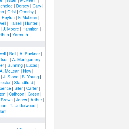
ncheloe
|
Dorsey
|
Cary
|
an
|
Crist
|
Ormsby
|
|
Peyton
|
F. McLean
|
well
|
Halsell
|
Hunter
|
|
J. Moore
|
Hamilton
|
rthup
|
Yarmuth
well
|
Bell
|
A. Buckner
|
rtson
|
A. Montgomery
|
er
|
Bunning
|
Lucas
|
A. McLean
|
New
|
|
J. Stone
|
B. Young
|
hester
|
Standiford
|
pence
|
Siler
|
Carter
|
lton
|
Calhoon
|
Green
|
. Brown
|
Jones
|
Arthur
|
man
|
T. Underwood
|
arr