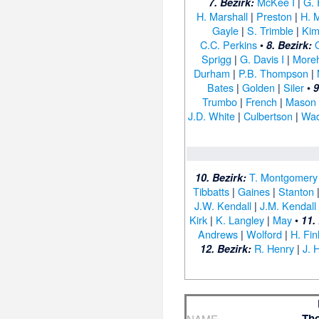
McKee I
|
G. 
7. Bezirk:
H. Marshall
|
Preston
|
H. M
Gayle
|
S. Trimble
|
Kim
C.C. Perkins
•
8. Bezirk:
Sprigg
|
G. Davis I
|
More
Durham
|
P.B. Thompson
|
Bates
|
Golden
|
Siler
•
9
Trumbo
|
French
|
Mason
J.D. White
|
Culbertson
|
Wad
T. Montgomery
10. Bezirk:
Tibbatts
|
Gaines
|
Stanton
J.W. Kendall
|
J.M. Kendall
Kirk
|
K. Langley
|
May
•
11.
Andrews
|
Wolford
|
H. Fin
R. Henry
|
J. 
12. Bezirk:
Tho
NAME