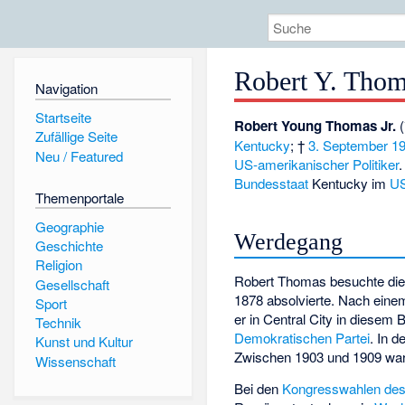
Robert Y. Tho
Navigation
Startseite
Robert Young Thomas Jr.
(
Zufällige Seite
Kentucky
; †
3. September
1
Neu / Featured
US-amerikanischer
Politiker
Bundesstaat
Kentucky im
US
Themenportale
Geographie
Werdegang
Geschichte
Religion
Robert Thomas besuchte die 
Gesellschaft
1878 absolvierte. Nach eine
Sport
er in
Central City
in diesem Be
Technik
Demokratischen Partei
. In 
Kunst und Kultur
Zwischen 1903 und 1909 war 
Wissenschaft
Bei den
Kongresswahlen des