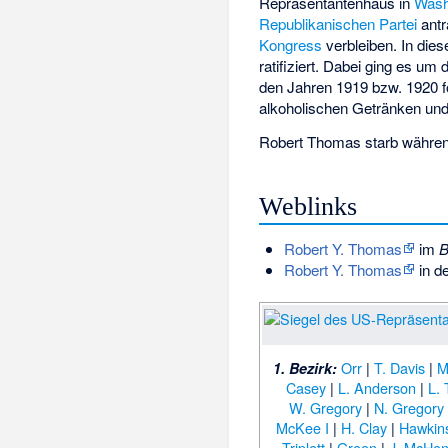
Repräsentantenhaus in
Wash
Republikanischen Partei
antr
Kongress
verbleiben. In diese
ratifiziert. Dabei ging es um
den Jahren 1919 bzw. 1920 f
alkoholischen Getränken und
Robert Thomas starb währen
Weblinks
Robert Y. Thomas
im
B
Robert Y. Thomas
in d
Orr
|
T. Davis
|
M
1. Bezirk:
Casey
|
L. Anderson
|
L. 
W. Gregory
|
N. Gregory
McKee I
|
H. Clay
|
Hawkin
Triplett
|
Green
|
J. McHen