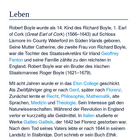
Leben
Robert Boyle wurde als 14. Kind des
Richard Boyle, 1. Earl
of Cork
(
Great Earl of Cork
) (1566–1643) auf Schloss
Lismore im County Waterford im Süden Irlands geboren.
Seine Mutter Catherine, die zweite Frau von Richard Boyle,
war die Tochter des Staatssekretärs für Irland
Geoffrey
Fenton
und seine Familie zählte zu den reichsten in
England. Robert Boyle war ein Bruder des irischen
Staatsmannes
Roger Boyle
(1621–1679).
Mit acht Jahren wurde er in das
Eton College
geschickt.
Als Zwölfjähriger ging er nach
Genf
, später nach
Florenz
.
Zunächst lernte er
Recht
,
Philosophie
,
Mathematik
, alte
Sprachen,
Medizin
und
Theologie
. Sein Interesse galt den
Naturwissenschaften. Während der Revolution in England
verlor er kurzzeitig alle Geldmittel. In
Italien
studierte er
Werke
Galileo Galileis
, der 1642 bei Florenz gestorben war.
Nach dem Tod seines Vaters lebte er nach 1644 in seinem
Landsitz in
Stalbridge
. Dort schrieb er sein Buch
Ethik
.