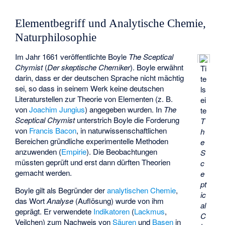
Elementbegriff und Analytische Chemie,
Naturphilosophie
Im Jahr 1661 veröffentlichte Boyle
The Sceptical
Chymist
(
Der skeptische Chemiker
). Boyle erwähnt
Ti
darin, dass er der deutschen Sprache nicht mächtig
te
sei, so dass in seinem Werk keine deutschen
ls
Literaturstellen zur Theorie von Elementen (z. B.
ei
von
Joachim Jungius
) angegeben wurden. In
The
te
Sceptical Chymist
unterstrich Boyle die Forderung
T
von
Francis Bacon
, in naturwissenschaftlichen
h
Bereichen gründliche experimentelle Methoden
e
anzuwenden (
Empirie
). Die Beobachtungen
S
müssten geprüft und erst dann dürften Theorien
c
gemacht werden.
e
pt
Boyle gilt als Begründer der
analytischen Chemie
,
ic
das Wort
Analyse
(Auflösung) wurde von ihm
al
geprägt. Er verwendete
Indikatoren
(
Lackmus
,
C
Veilchen) zum Nachweis von
Säuren
und
Basen
in