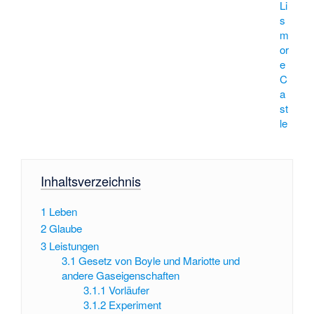
Li
s
m
or
e
C
a
st
le
Inhaltsverzeichnis
1
Leben
2
Glaube
3
Leistungen
3.1
Gesetz von Boyle und Mariotte und
andere Gaseigenschaften
3.1.1
Vorläufer
3.1.2
Experiment