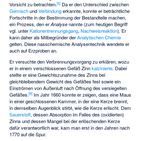
[
5
]
Vorsicht zu betrachten.
Da er den Unterschied zwischen
Gemisch
und
Verbindung
erkannte, konnte er beträchtliche
Fortschritte in der Bestimmung der Bestandteile machen,
ein Prozess, den er
Analyse
nannte (zum heutigen Begriff
vgl. unter
Kationentrennungsgang
,
Nachweisreaktion
). Er
kann daher als Mitbegründer der
Analytischen Chemie
gelten. Diese nasschemische Analysentechnik wendete er
auch auf Erzproben an.
Er versuchte den Verbrennungsvorgang zu erklären, wozu
er in einem verschlossenen Gefäß Zinn
kalzinierte
. Dabei
stellte er eine Gewichtszunahme des Zinns bei
gleichbleibendem Gewicht des Gefäßes fest sowie ein
Einströmen von Außenluft nach Öffnung des versiegelten
[
6
]
Gefäßes.
Im Jahr 1660 konnte er zeigen, dass eine Maus
in einer geschlossenen Kammer, in der eine Kerze brennt,
in demselben Augenblick stirbt, wie die Kerze erlischt. Dem
Sauerstoff
, dessen Absorption im Falles des (oxidierten)
Zinns und dessen Mangel bei der erlöschenden Kerze
dafür verantwortlich war, kam man erst in den Jahren nach
1770 auf die Spur.