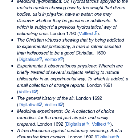
Medicina hydrostatica: Or, Hydrostaticks applyed to the
materia medica shewing how by the weight that divers
bodies, us’d in physick, have in water; one may
discover whether they be genuine or adulterate. To
which is subjoyn’d a previous hydrostatical way of
estimating ores.
London 1790 (
Volltext
).
The Christian virtuoso shewing that by being addicted
to experimental philosophy, a man is rather assisted
than indisposed to be a good Christian.
1690
(
Digitalisat
,
Volltext
).
Experimenta & observationes physicae: Wherein are
briefly treated of several subjects relating to natural
philosophy in an experimental way. To which is added, a
small collection of strange reports.
London 1691
(
Volltext
).
The general history of the air.
London 1692
(
Digitalisat
,
Volltext
).
Medicinal experiments; Or, A collection of choice
remedies, for the most part simple, and easily
prepared.
London 1692 (
Digitalisat
,
Volltext
).
A free discourse against customary swearing. And a
dissuasive from cursing.
London 1692 (
Digitalisat
,