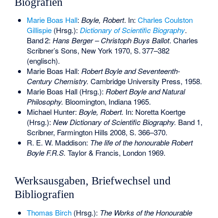
Biografien
Marie Boas Hall
:
Boyle, Robert
. In:
Charles Coulston
Gillispie
(Hrsg.):
Dictionary of Scientific Biography
.
Band
2
:
Hans Berger – Christoph Buys Ballot
. Charles
Scribner’s Sons, New York 1970,
S.
377–382
(englisch).
Marie Boas Hall:
Robert Boyle and Seventeenth-
Century Chemistry.
Cambridge University Press, 1958.
Marie Boas Hall (Hrsg.):
Robert Boyle and Natural
Philosophy.
Bloomington, Indiana 1965.
Michael Hunter:
Boyle, Robert.
In: Noretta Koertge
(Hrsg.):
New Dictionary of Scientific Biography.
Band 1,
Scribner, Farmington Hills 2008, S. 366–370.
R. E. W. Maddison:
The life of the honourable Robert
Boyle F.R.S.
Taylor & Francis, London 1969.
Werksausgaben, Briefwechsel und
Bibliografien
Thomas Birch
(Hrsg.):
The Works of the Honourable