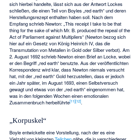
sich hierbei handelte, lässt sich aus der Antwort Lockes
schließen, die einen Teil von Boyles „red earth“ und deren
Herstellungsrezept enthalten haben soll. Nach dem
Empfang schrieb Newton: „
This receipt I take to be that
thing for the sake of which Mr. B. produced the repeal of the
Act of Parliament against Multipliers
“ (Newton bezog sich
hier auf ein Gesetz von König Heinrich IV, das die
Transmutation von Metallen in Gold oder Silber verbot). Am
2. August 1692 schrieb Newton einen Brief an Locke, wobei
er den Begriff „
red earth
“ benutzte. Aus der veröffentlichten
Korrespondenz wird klar, dass Newton niemals versucht
hat, mit der „red earth“ Gold herzustellen, dass er jedoch
ein Jahr später, im August 1693, einen Selbstversuch
gewagt und etwas von der „red earth“ eingenommen hat,
was in den folgenden Wochen einen emotionalen
[
11
]
[
12
]
Zusammenbruch herbeiführte
.
„Korpuskel“
Boyle entwickelte eine Vorstellung, nach der es eine
Vielzahl von kleinsten
Teilchen
gäbe, die in verschiedener