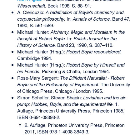
Wissenschaft.
Beck 1998, S. 88–91.
A. Clericuzio:
A redefinition of Boyle's chemistry and
corpuscular philosophy.
In:
Annals of Science.
Band 47,
1990, S. 561–589.
Michael Hunter:
Alchemy, Magic and Moralism in the
thought of Robert Boyle.
In:
British Journal for the
History of Science.
Band 23, 1990, S. 387–410.
Michael Hunter (Hrsg.):
Robert Boyle reconsidered.
Cambridge 1994.
Michael Hunter (Hrsg.):
Robert Boyle by Himself and
his Friends.
Pickering & Chatto, London 1994.
Rose-Mary Sargent:
The Diffident Naturalist - Robert
Boyle and the Philosophy of Experiment.
The University
of Chicago Press, Chicago / London 1995.
Simon Schaffer
,
Steven Shapin
:
Leviathan and the air-
pump: Hobbes, Boyle, and the experimental life.
1.
Auflage, Princeton University Press, Princeton 1985,
ISBN 0-691-08393-2
.
2. Auflage, Princeton University Press, Princeton
2011,
ISBN 978-1-4008-3849-3
.