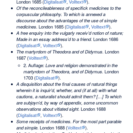
London 1685 (
Digitalisat
,
Volltext
).
Of the reconcileableness of specifick medicines to the
corpuscular philosophy. To which is annexed a
discourse about the advantages of the use of simple
medicines.
London 1685 (
Digitalisat
,
Volltext
).
A free enquiry into the vulgarly receiv’d notion of nature;
Made in an essay address’d to a friend.
London 1686
(
Digitalisat
,
Volltext
).
The martyrdom of Theodora and of Didymus.
London
1687 (
Volltext
).
2. Auflage:
Love and religion demonstrated in the
martyrdom of Theodora, and of Didymus.
London
1703 (
Digitalisat
).
A disquisition about the final causes of natural things
wherein it is inquir’d, whether, and (if at all) with what
cautions, a naturalist should admit them? […] To which
are subjoyn’d, by way of appendix, some uncommon
observations about vitiated sight.
London 1688
(
Digitalisat
,
Volltext
).
Some receipts of medicines. For the most part parable
and simple.
London 1688 (
Volltext
).