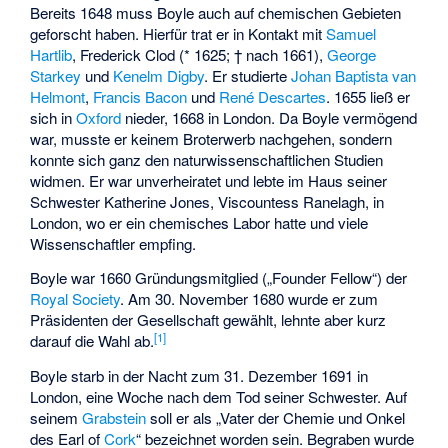
Bereits 1648 muss Boyle auch auf chemischen Gebieten
geforscht haben. Hierfür trat er in Kontakt mit
Samuel
Hartlib
,
Frederick Clod
(* 1625; † nach 1661),
George
Starkey
und
Kenelm Digby
. Er studierte
Johan Baptista van
Helmont
,
Francis Bacon
und
René Descartes
. 1655 ließ er
sich in
Oxford
nieder, 1668 in London. Da Boyle vermögend
war, musste er keinem Broterwerb nachgehen, sondern
konnte sich ganz den naturwissenschaftlichen Studien
widmen. Er war unverheiratet und lebte im Haus seiner
Schwester
Katherine Jones, Viscountess Ranelagh
, in
London, wo er ein chemisches Labor hatte und viele
Wissenschaftler empfing.
Boyle war 1660 Gründungsmitglied („
Founder Fellow
“) der
Royal Society
. Am 30. November 1680 wurde er zum
Präsidenten der Gesellschaft gewählt, lehnte aber kurz
[
1
]
darauf die Wahl ab.
Boyle starb in der Nacht zum 31. Dezember 1691 in
London, eine Woche nach dem Tod seiner Schwester. Auf
seinem
Grabstein
soll er als „Vater der Chemie und Onkel
des Earl of
Cork
“ bezeichnet worden sein. Begraben wurde