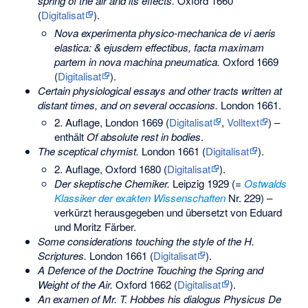
spring of the air and its effects.
Oxford 1660
(
Digitalisat
).
Nova experimenta physico-mechanica de vi aeris
elastica: & ejusdem effectibus, facta maximam
partem in nova machina pneumatica.
Oxford 1669
(
Digitalisat
).
Certain physiological essays and other tracts written at
distant times, and on several occasions.
London 1661.
2. Auflage, London 1669 (
Digitalisat
,
Volltext
) –
enthält
Of absolute rest in bodies
.
The sceptical chymist.
London 1661 (
Digitalisat
).
2. Auflage, Oxford 1680 (
Digitalisat
).
Der skeptische Chemiker.
Leipzig 1929 (=
Ostwalds
Klassiker der exakten Wissenschaften
Nr. 229) –
verkürzt herausgegeben und übersetzt von Eduard
und Moritz Färber.
Some considerations touching the style of the H.
Scriptures.
London 1661 (
Digitalisat
).
A Defence of the Doctrine Touching the Spring and
Weight of the Air.
Oxford 1662 (
Digitalisat
).
An examen of Mr. T. Hobbes his dialogus Physicus De