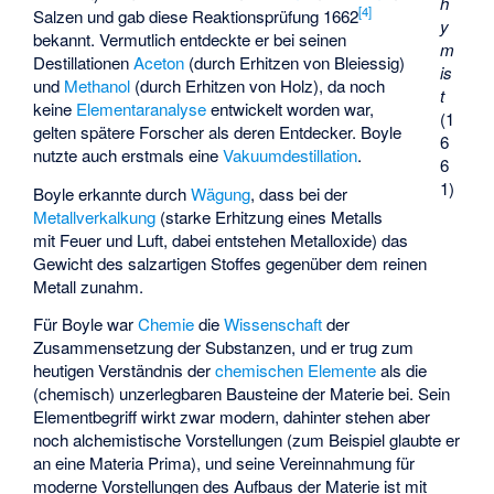
h
[
4
]
Salzen und gab diese Reaktionsprüfung 1662
y
bekannt. Vermutlich entdeckte er bei seinen
m
Destillationen
Aceton
(durch Erhitzen von
Bleiessig
)
is
und
Methanol
(durch Erhitzen von Holz), da noch
t
keine
Elementaranalyse
entwickelt worden war,
(1
gelten spätere Forscher als deren Entdecker. Boyle
6
nutzte auch erstmals eine
Vakuumdestillation
.
6
1)
Boyle erkannte durch
Wägung
, dass bei der
Metallverkalkung
(starke Erhitzung eines Metalls
mit Feuer und Luft, dabei entstehen Metalloxide) das
Gewicht des salzartigen Stoffes gegenüber dem reinen
Metall zunahm.
Für Boyle war
Chemie
die
Wissenschaft
der
Zusammensetzung der Substanzen, und er trug zum
heutigen Verständnis der
chemischen Elemente
als die
(chemisch) unzerlegbaren Bausteine der Materie bei. Sein
Elementbegriff wirkt zwar modern, dahinter stehen aber
noch alchemistische Vorstellungen (zum Beispiel glaubte er
an eine Materia Prima), und seine Vereinnahmung für
moderne Vorstellungen des Aufbaus der Materie ist mit