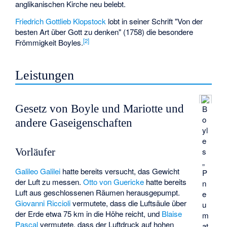
anglikanischen Kirche neu belebt.
Friedrich Gottlieb Klopstock
lobt in seiner Schrift "Von der
besten Art über Gott zu denken" (1758) die besondere
[
2
]
Frömmigkeit Boyles.
Leistungen
Gesetz von Boyle und Mariotte und
B
o
andere Gaseigenschaften
yl
e
s
Vorläufer
„
Galileo Galilei
hatte bereits versucht, das Gewicht
P
der Luft zu messen.
Otto von Guericke
hatte bereits
n
Luft aus geschlossenen Räumen herausgepumpt.
e
Giovanni Riccioli
vermutete, dass die Luftsäule über
u
der Erde etwa 75 km in die Höhe reicht, und
Blaise
m
Pascal
vermutete, dass der Luftdruck auf hohen
at