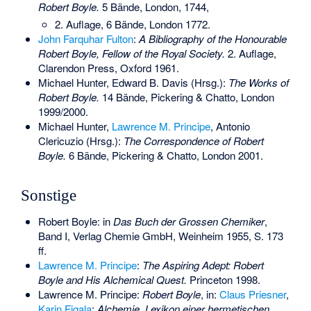
Robert Boyle.
5 Bände, London, 1744,
2. Auflage, 6 Bände, London 1772.
John Farquhar Fulton
:
A Bibliography of the Honourable
Robert Boyle, Fellow of the Royal Society.
2. Auflage,
Clarendon Press, Oxford 1961.
Michael Hunter, Edward B. Davis (Hrsg.):
The Works of
Robert Boyle.
14 Bände, Pickering & Chatto, London
1999/2000.
Michael Hunter,
Lawrence M. Principe
,
Antonio
Clericuzio
(Hrsg.):
The Correspondence of Robert
Boyle.
6 Bände, Pickering & Chatto, London 2001.
Sonstige
Robert Boyle: in
Das Buch der Grossen Chemiker
,
Band I, Verlag Chemie GmbH, Weinheim 1955, S. 173
ff.
Lawrence M. Principe
:
The Aspiring Adept: Robert
Boyle and His Alchemical Quest.
Princeton 1998.
Lawrence M. Principe:
Robert Boyle
, in:
Claus Priesner
,
Karin Figala
:
Alchemie. Lexikon einer hermetischen