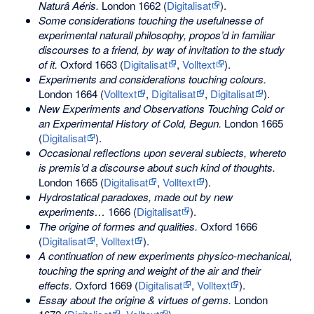
Naturâ Aéris.
London 1662 (
Digitalisat
).
Some considerations touching the usefulnesse of
experimental naturall philosophy, propos’d in familiar
discourses to a friend, by way of invitation to the study
of it.
Oxford 1663 (
Digitalisat
,
Volltext
).
Experiments and considerations touching colours.
London 1664 (
Volltext
,
Digitalisat
,
Digitalisat
).
New Experiments and Observations Touching Cold or
an Experimental History of Cold, Begun.
London 1665
(
Digitalisat
).
Occasional reflections upon several subiects, whereto
is premis’d a discourse about such kind of thoughts.
London 1665 (
Digitalisat
,
Volltext
).
Hydrostatical paradoxes, made out by new
experiments…
1666 (
Digitalisat
).
The origine of formes and qualities.
Oxford 1666
(
Digitalisat
,
Volltext
).
A continuation of new experiments physico-mechanical,
touching the spring and weight of the air and their
effects.
Oxford 1669 (
Digitalisat
,
Volltext
).
Essay about the origine & virtues of gems.
London