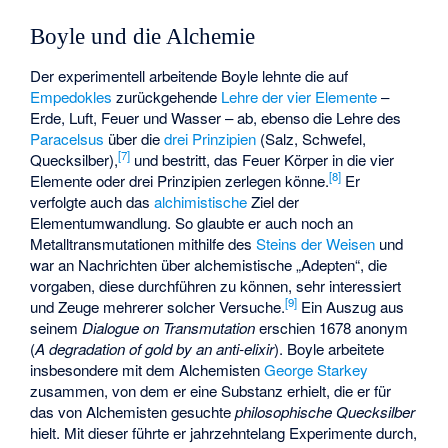
Boyle und die Alchemie
Der experimentell arbeitende Boyle lehnte die auf
Empedokles
zurückgehende
Lehre der vier Elemente
–
Erde, Luft, Feuer und Wasser – ab, ebenso die Lehre des
Paracelsus
über die
drei Prinzipien
(Salz, Schwefel,
[
7
]
Quecksilber),
und bestritt, das Feuer Körper in die vier
[
8
]
Elemente oder drei Prinzipien zerlegen könne.
Er
verfolgte auch das
alchimistische
Ziel der
Elementumwandlung. So glaubte er auch noch an
Metalltransmutationen mithilfe des
Steins der Weisen
und
war an Nachrichten über alchemistische „Adepten“, die
vorgaben, diese durchführen zu können, sehr interessiert
[
9
]
und Zeuge mehrerer solcher Versuche.
Ein Auszug aus
seinem
Dialogue on Transmutation
erschien 1678 anonym
(
A degradation of gold by an anti-elixir
). Boyle arbeitete
insbesondere mit dem Alchemisten
George Starkey
zusammen, von dem er eine Substanz erhielt, die er für
das von Alchemisten gesuchte
philosophische Quecksilber
hielt. Mit dieser führte er jahrzehntelang Experimente durch,