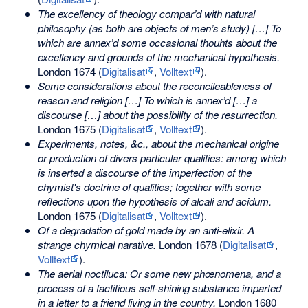
The excellency of theology compar’d with natural
philosophy (as both are objects of men’s study) […] To
which are annex’d some occasional thouhts about the
excellency and grounds of the mechanical hypothesis.
London 1674 (
Digitalisat
,
Volltext
).
Some considerations about the reconcileableness of
reason and religion […] To which is annex’d […] a
discourse […] about the possibility of the resurrection.
London 1675 (
Digitalisat
,
Volltext
).
Experiments, notes, &c., about the mechanical origine
or production of divers particular qualities: among which
is inserted a discourse of the imperfection of the
chymist's doctrine of qualities; together with some
reflections upon the hypothesis of alcali and acidum.
London 1675 (
Digitalisat
,
Volltext
).
Of a degradation of gold made by an anti-elixir. A
strange chymical narative.
London 1678 (
Digitalisat
,
Volltext
).
The aerial noctiluca: Or some new phœnomena, and a
process of a factitious self-shining substance imparted
in a letter to a friend living in the country.
London 1680