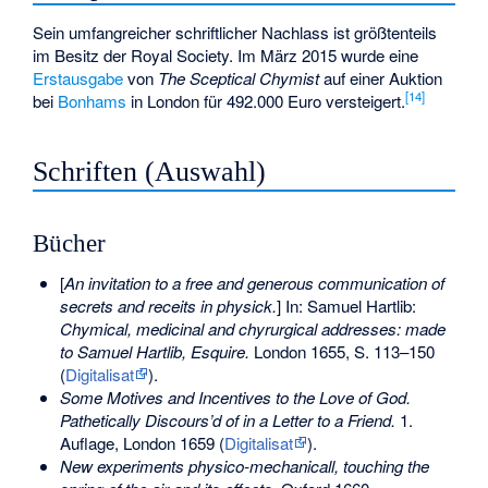
Sein umfangreicher schriftlicher Nachlass ist größtenteils
im Besitz der Royal Society. Im März 2015 wurde eine
Erstausgabe
von
The Sceptical Chymist
auf einer Auktion
[
14
]
bei
Bonhams
in London für 492.000 Euro versteigert.
Schriften (Auswahl)
Bücher
[
An invitation to a free and generous communication of
secrets and receits in physick.
] In: Samuel Hartlib:
Chymical, medicinal and chyrurgical addresses: made
to Samuel Hartlib, Esquire.
London 1655, S. 113–150
(
Digitalisat
).
Some Motives and Incentives to the Love of God.
Pathetically Discours’d of in a Letter to a Friend.
1.
Auflage, London 1659 (
Digitalisat
).
New experiments physico-mechanicall, touching the