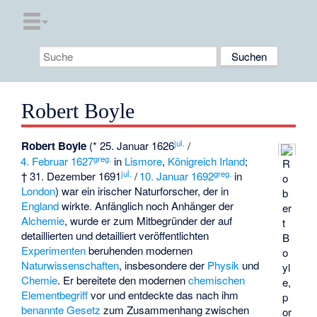
Robert Boyle
jul.
Robert Boyle
(* 25. Januar 1626
/
greg.
4. Februar
1627
in
Lismore
,
Königreich Irland
;
R
jul.
greg.
† 31. Dezember 1691
/
10. Januar
1692
in
o
London
) war ein irischer Naturforscher, der in
b
England
wirkte. Anfänglich noch Anhänger der
er
Alchemie
, wurde er zum Mitbegründer der auf
t
detaillierten und detailliert veröffentlichten
B
Experimenten
beruhenden modernen
o
Naturwissenschaften
, insbesondere der
Physik
und
yl
Chemie
. Er bereitete den modernen
chemischen
e,
Elementbegriff
vor und entdeckte das nach ihm
p
benannte Gesetz
zum Zusammenhang zwischen
or