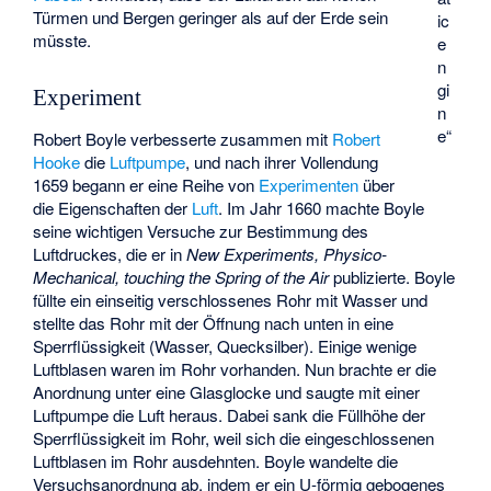
Türmen und Bergen geringer als auf der Erde sein
ic
müsste.
e
n
gi
Experiment
n
e“
Robert Boyle verbesserte zusammen mit
Robert
Hooke
die
Luftpumpe
, und nach ihrer Vollendung
1659 begann er eine Reihe von
Experimenten
über
die Eigenschaften der
Luft
. Im Jahr 1660 machte Boyle
seine wichtigen Versuche zur Bestimmung des
Luftdruckes, die er in
New Experiments, Physico-
Mechanical, touching the Spring of the Air
publizierte. Boyle
füllte ein einseitig verschlossenes Rohr mit Wasser und
stellte das Rohr mit der Öffnung nach unten in eine
Sperrflüssigkeit (Wasser, Quecksilber). Einige wenige
Luftblasen waren im Rohr vorhanden. Nun brachte er die
Anordnung unter eine Glasglocke und saugte mit einer
Luftpumpe die Luft heraus. Dabei sank die Füllhöhe der
Sperrflüssigkeit im Rohr, weil sich die eingeschlossenen
Luftblasen im Rohr ausdehnten. Boyle wandelte die
Versuchsanordnung ab, indem er ein U-förmig gebogenes