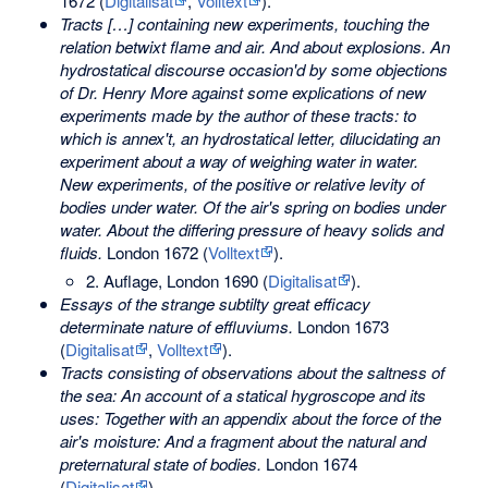
1672 (
Digitalisat
,
Volltext
).
Tracts […] containing new experiments, touching the
relation betwixt flame and air. And about explosions. An
hydrostatical discourse occasion'd by some objections
of Dr. Henry More against some explications of new
experiments made by the author of these tracts: to
which is annex't, an hydrostatical letter, dilucidating an
experiment about a way of weighing water in water.
New experiments, of the positive or relative levity of
bodies under water. Of the air's spring on bodies under
water. About the differing pressure of heavy solids and
fluids.
London 1672 (
Volltext
).
2. Auflage, London 1690 (
Digitalisat
).
Essays of the strange subtilty great efficacy
determinate nature of effluviums.
London 1673
(
Digitalisat
,
Volltext
).
Tracts consisting of observations about the saltness of
the sea: An account of a statical hygroscope and its
uses: Together with an appendix about the force of the
air's moisture: And a fragment about the natural and
preternatural state of bodies.
London 1674
(
Digitalisat
).