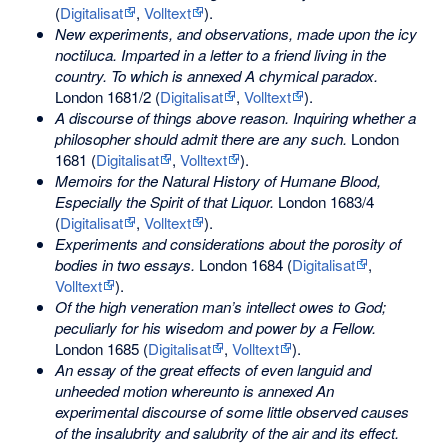
(
Digitalisat
,
Volltext
).
New experiments, and observations, made upon the icy
noctiluca. Imparted in a letter to a friend living in the
country. To which is annexed A chymical paradox.
London 1681/2 (
Digitalisat
,
Volltext
).
A discourse of things above reason. Inquiring whether a
philosopher should admit there are any such.
London
1681 (
Digitalisat
,
Volltext
).
Memoirs for the Natural History of Humane Blood,
Especially the Spirit of that Liquor.
London 1683/4
(
Digitalisat
,
Volltext
).
Experiments and considerations about the porosity of
bodies in two essays.
London 1684 (
Digitalisat
,
Volltext
).
Of the high veneration man’s intellect owes to God;
peculiarly for his wisedom and power by a Fellow.
London 1685 (
Digitalisat
,
Volltext
).
An essay of the great effects of even languid and
unheeded motion whereunto is annexed An
experimental discourse of some little observed causes
of the insalubrity and salubrity of the air and its effect.