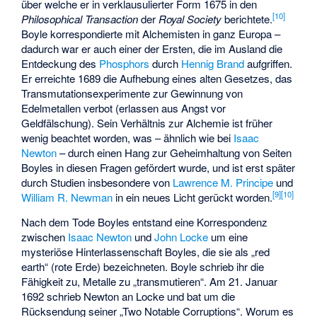
über welche er in verklausulierter Form 1675 in den
[
10
]
Philosophical Transaction
der
Royal Society
berichtete.
Boyle korrespondierte mit Alchemisten in ganz Europa –
dadurch war er auch einer der Ersten, die im Ausland die
Entdeckung des
Phosphors
durch
Hennig Brand
aufgriffen.
Er erreichte 1689 die Aufhebung eines alten Gesetzes, das
Transmutationsexperimente zur Gewinnung von
Edelmetallen verbot (erlassen aus Angst vor
Geldfälschung). Sein Verhältnis zur Alchemie ist früher
wenig beachtet worden, was – ähnlich wie bei
Isaac
Newton
– durch einen Hang zur Geheimhaltung von Seiten
Boyles in diesen Fragen gefördert wurde, und ist erst später
durch Studien insbesondere von
Lawrence M. Principe
und
[
9
]
[
10
]
William R. Newman
in ein neues Licht gerückt worden.
Nach dem Tode Boyles entstand eine Korrespondenz
zwischen
Isaac Newton
und
John Locke
um eine
mysteriöse Hinterlassenschaft Boyles, die sie als „red
earth“ (rote Erde) bezeichneten. Boyle schrieb ihr die
Fähigkeit zu, Metalle zu „transmutieren“. Am 21. Januar
1692 schrieb Newton an Locke und bat um die
Rücksendung seiner „Two Notable Corruptions“. Worum es