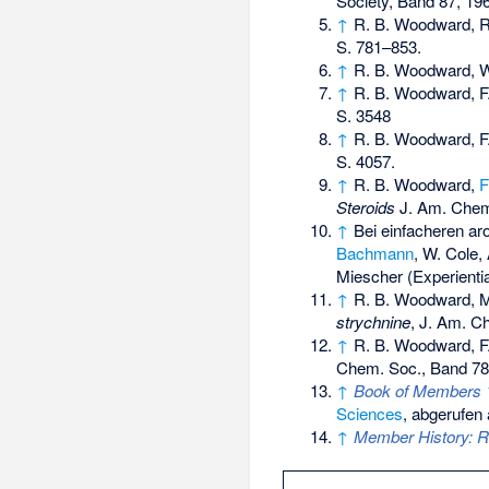
Society, Band 87, 19
↑
R. B. Woodward, 
S. 781–853.
↑
R. B. Woodward, W
↑
R. B. Woodward, F
S. 3548
↑
R. B. Woodward, F
S. 4057.
↑
R. B. Woodward,
F
Steroids
J. Am. Chem.
↑
Bei einfacheren ar
Bachmann
, W. Cole,
Miescher
(Experientia
↑
R. B. Woodward, M
strychnine
, J. Am. C
↑
R. B. Woodward, F. 
Chem. Soc., Band 78
↑
Book of Members 1
Sciences
,
abgerufen 
↑
Member History: R