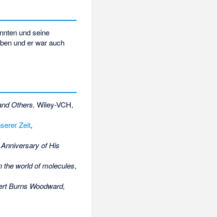
nnten und seine
arben und er war auch
and Others.
Wiley-VCH,
serer Zeit
,
 Anniversary of His
n the world of molecules
,
bert Burns Woodward,