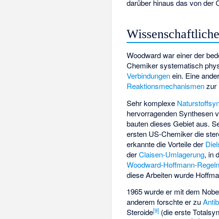
darüber hinaus das von der 
Wissenschaftlich
Woodward war einer der bede
Chemiker systematisch phys
Verbindungen
ein. Eine ande
Reaktionsmechanismen
zur 
Sehr komplexe
Naturstoffsy
hervorragenden Synthesen vo
bauten dieses Gebiet aus. Se
ersten US-Chemiker die ste
erkannte die Vorteile der
Diel
der
Claisen-Umlagerung
, in
Woodward-Hoffmann-Regel
diese Arbeiten wurde Hoffma
1965 wurde er mit dem Nobel
anderem forschte er zu
Antib
[
9
]
Steroide
(die erste Totalsy