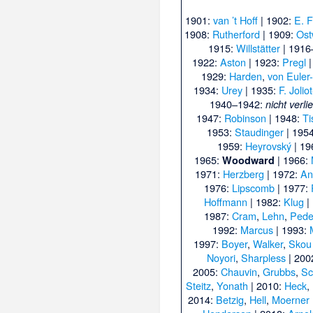
1901:
van ’t Hoff
| 1902:
E. F
1908:
Rutherford
| 1909:
Ost
1915:
Willstätter
| 1916
1922:
Aston
| 1923:
Pregl
|
1929:
Harden
,
von Euler
1934:
Urey
| 1935:
F. Jolio
1940–1942:
nicht verli
1947:
Robinson
| 1948:
Ti
1953:
Staudinger
| 195
1959:
Heyrovský
| 19
1965:
| 1966:
Woodward
1971:
Herzberg
| 1972:
An
1976:
Lipscomb
| 1977:
Hoffmann
| 1982:
Klug
|
1987:
Cram
,
Lehn
,
Pede
1992:
Marcus
| 1993:
1997:
Boyer
,
Walker
,
Skou
Noyori
,
Sharpless
| 200
2005:
Chauvin
,
Grubbs
,
Sc
Steitz
,
Yonath
| 2010:
Heck
,
2014:
Betzig
,
Hell
,
Moerner