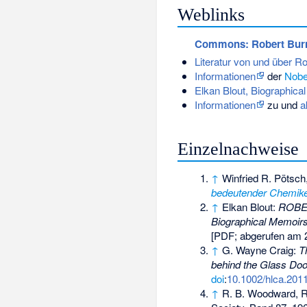
Weblinks
Commons
: Robert Bu
Literatur von und über 
Informationen
der
Nobel
Elkan Blout, Biographic
Informationen
zu und
a
Einzelnachweise
↑
Winfried R. Pötsch
bedeutender Chemik
↑
Elkan Blout:
ROBER
Biographical Memoir
[PDF; abgerufen am 
↑
G. Wayne Craig:
T
behind the Glass Doo
doi
:
10.1002/hlca.201
↑
R. B. Woodward, 