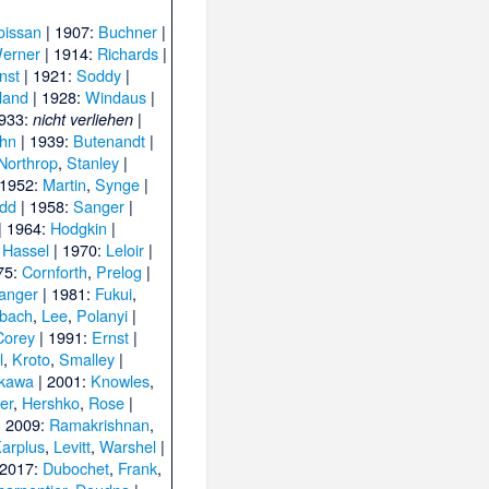
oissan
| 1907:
Buchner
|
erner
| 1914:
Richards
|
nst
| 1921:
Soddy
|
land
| 1928:
Windaus
|
1933:
|
nicht verliehen
hn
| 1939:
Butenandt
|
Northrop
,
Stanley
|
 1952:
Martin
,
Synge
|
dd
| 1958:
Sanger
|
| 1964:
Hodgkin
|
,
Hassel
| 1970:
Leloir
|
75:
Cornforth
,
Prelog
|
anger
| 1981:
Fukui
,
bach
,
Lee
,
Polanyi
|
Corey
| 1991:
Ernst
|
l
,
Kroto
,
Smalley
|
akawa
| 2001:
Knowles
,
er
,
Hershko
,
Rose
|
| 2009:
Ramakrishnan
,
arplus
,
Levitt
,
Warshel
|
 2017:
Dubochet
,
Frank
,