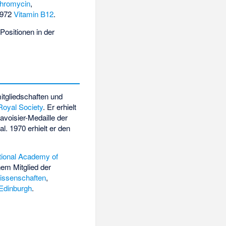
thromycin
,
1972
Vitamin B12
.
ositionen in der
itgliedschaften und
Royal Society
. Er erhielt
Lavoisier-Medaille der
al
. 1970 erhielt er den
tional Academy of
em Mitglied der
issenschaften
,
 Edinburgh
.