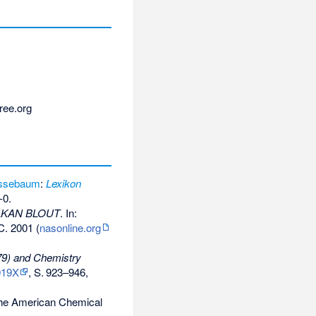
ree.org
assebaum
:
Lexikon
-0
.
ELKAN BLOUT
. In:
 2001 (
nasonline.org
9) and Chemistry
019X
,
S.
923–946
,
 the American Chemical