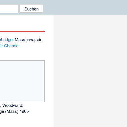
bridge
, Mass.) war ein
für Chemie
B. Woodward,
ge (Mass) 1965