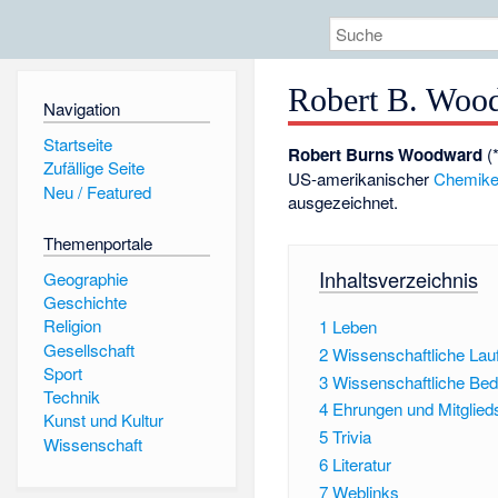
Robert B. Woo
Navigation
Startseite
Robert Burns Woodward
(
Zufällige Seite
US-amerikanischer
Chemike
Neu / Featured
ausgezeichnet.
Themenportale
Inhaltsverzeichnis
Geographie
Geschichte
Religion
1
Leben
Gesellschaft
2
Wissenschaftliche Lau
Sport
3
Wissenschaftliche Be
Technik
4
Ehrungen und Mitglied
Kunst und Kultur
5
Trivia
Wissenschaft
6
Literatur
7
Weblinks