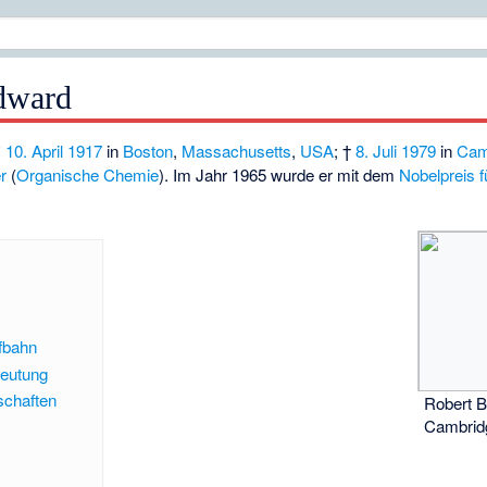
dward
*
10. April
1917
in
Boston
,
Massachusetts
,
USA
; †
8. Juli
1979
in
Cam
r
(
Organische Chemie
). Im Jahr 1965 wurde er mit dem
Nobelpreis 
fbahn
deutung
schaften
Robert 
Cambrid