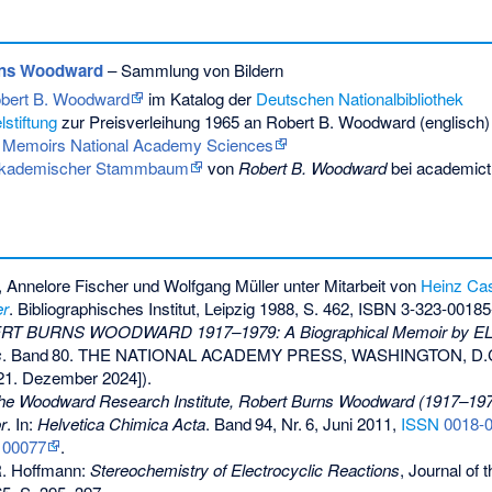
rns Woodward
– Sammlung von Bildern
Robert B. Woodward
im Katalog der
Deutschen Nationalbibliothek
stiftung
zur Preisverleihung 1965 an Robert B. Woodward (englisch)
al Memoirs National Academy Sciences
kademischer Stammbaum
von
Robert B. Woodward
bei academict
, Annelore Fischer und Wolfgang Müller unter Mitarbeit von
Heinz C
er
. Bibliographisches Institut, Leipzig 1988, S. 462,
ISBN 3-323-00185
T BURNS WOODWARD 1917–1979: A Biographical Memoir by 
s
.
Band
80
. THE NATIONAL ACADEMY PRESS, WASHINGTON, D.C.
21. Dezember 2024]).
he Woodward Research Institute, Robert Burns Woodward (1917–197
r
. In:
Helvetica Chimica Acta
.
Band
94
,
Nr.
6
, Juni 2011,
ISSN
0018-
100077
.
R. Hoffmann:
Stereochemistry of Electrocyclic Reactions
, Journal of