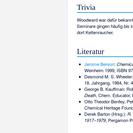
Trivia
Woodward war dafür bekannt,
Seminare gingen häufig bis i
dort Kettenraucher.
Literatur
Jerome Berson
:
Chemical
Weinheim 1999,
ISBN 97
Desmond M. S. Wheeler
18. Jahrgang, 1984, Nr. 
George B. Kauffman: Ro
Death
, Chem. Educator, 
Otto Theodor Benfey, Pet
Chemical Heritage Found
Derek Barton (Hrsg.):
R.
1917–1979
, Pergamon P