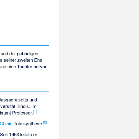
und der gebürtigen
us seiner zweiten Ehe
und eine Tochter hervor.
assachusetts und
versität Illinois
. Im
[
1
]
stant Professor.
[
2
]
Chinin
Totalsynthese.
eit 1963 leitete er