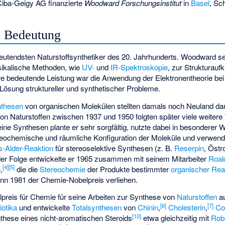
Ciba-Geigy AG finanzierte
Woodward Forschungsinstitut
in
Basel
, Sc
e Bedeutung
utendsten Naturstoffsynthetiker des 20. Jahrhunderts. Woodward set
ikalische Methoden, wie
UV-
und
IR-Spektroskopie
, zur Strukturauf
re bedeutende Leistung war die Anwendung der Elektronentheorie bei
Lösung struktureller und synthetischer Probleme.
nthesen
von organischen Molekülen stellten damals noch Neuland dar.
n Naturstoffen zwischen 1937 und 1950 folgten später viele weitere
ine Synthesen plante er sehr sorgfältig, nutzte dabei in besonderer W
reochemische und räumliche Konfiguration der Moleküle und verwen
s-Alder-Reaktion
für stereoselektive Synthesen (z. B.
Reserpin
,
Östr
 der Folge entwickelte er 1965 zusammen mit seinem Mitarbeiter
Roal
[
4
]
[
5
]
n
,
die die
Stereochemie
der Produkte bestimmter
organischer
Rea
nn 1981 der Chemie-Nobelpreis verliehen.
preis für Chemie für seine Arbeiten zur Synthese von
Naturstoffen
au
[
6
]
[
7
]
iotika
und entwickelte
Totalsynthesen
von
Chinin
,
Cholesterin
,
Co
[
10
]
nthese eines nicht-aromatischen Steroids
etwa gleichzeitig mit
Rob