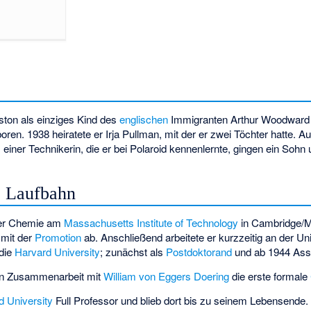
ton als einziges Kind des
englischen
Immigranten Arthur Woodward 
ren. 1938 heiratete er Irja Pullman, mit der er zwei Töchter hatte. A
 einer Technikerin, die er bei Polaroid kennenlernte, gingen ein Sohn 
e Laufbahn
e er Chemie am
Massachusetts Institute of Technology
in Cambridge/M
 mit der
Promotion
ab. Anschließend arbeitete er kurzzeitig an der
Uni
 die
Harvard University
; zunächst als
Postdoktorand
und ab 1944 Assi
 in Zusammenarbeit mit
William von Eggers Doering
die erste formale
d University
Full Professor und blieb dort bis zu seinem Lebensende. S