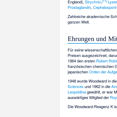
[
11
]
England),
Strychnin
,
Lyse
Prostaglandin
,
Cephalospori
Zahlreiche akademische Schü
ganzen Welt.
Ehrungen und Mit
Für seine wissenschaftliche
Preisen ausgezeichnet, daru
1964 den ersten
Robert Rob
französischen chemischen G
japanischen
Orden der Aufg
1948 wurde Woodward in di
Sciences
und 1962 in die
Ame
Leopoldina
gewählt, er war M
auswärtiges Mitglied der
Roy
Die
Woodward-Reagenz K
is