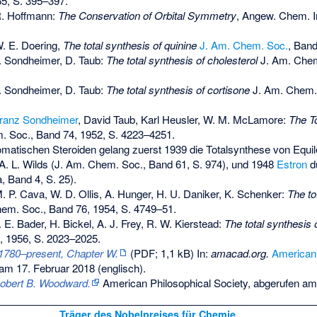
65, S. 395–397.
R. Hoffmann:
The Conservation of Orbital Symmetry
, Angew. Chem. In
. E. Doering,
The total synthesis of quinine
J. Am. Chem. Soc.
, Band
. Sondheimer, D. Taub:
The total synthesis of cholesterol
J. Am. Chem
. Sondheimer, D. Taub:
The total synthesis of cortisone
J. Am. Chem. 
ranz Sondheimer
, David Taub, Karl Heusler, W. M. McLamore:
The To
 Soc., Band 74, 1952, S. 4223–4251.
omatischen Steroiden gelang zuerst 1939 die Totalsynthese von
Equil
 A. L. Wilds (J. Am. Chem. Soc., Band 61, S. 974), und 1948
Estron
d
, Band 4, S. 25).
. P. Cava,
W. D. Ollis
, A. Hunger, H. U. Daniker, K. Schenker:
The to
hem. Soc., Band 76, 1954, S. 4749–51.
E. Bader, H. Bickel, A. J. Frey, R. W. Kierstead:
The total synthesis 
, 1956, S. 2023–2025.
780–present, Chapter W.
(PDF; 1,1 kB) In:
amacad.org.
American
am 17. Februar 2018
(englisch).
obert B. Woodward.
American Philosophical Society,
abgerufen am
Träger des Nobelpreises für Chemie