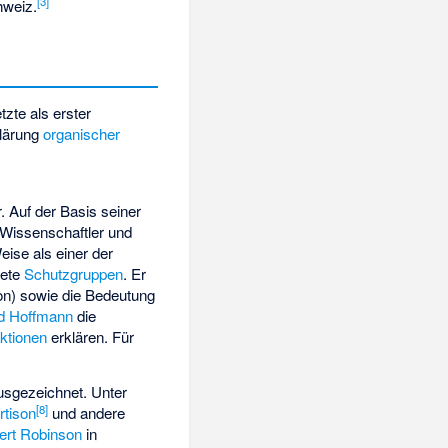
[
3
]
hweiz.
zte als erster
klärung
organischer
 Auf der Basis seiner
 Wissenschaftler und
eise als einer der
dete
Schutzgruppen
. Er
on
) sowie die Bedeutung
d Hoffmann
die
ktionen
erklären. Für
sgezeichnet. Unter
[
8
]
rtison
und andere
ert Robinson
in