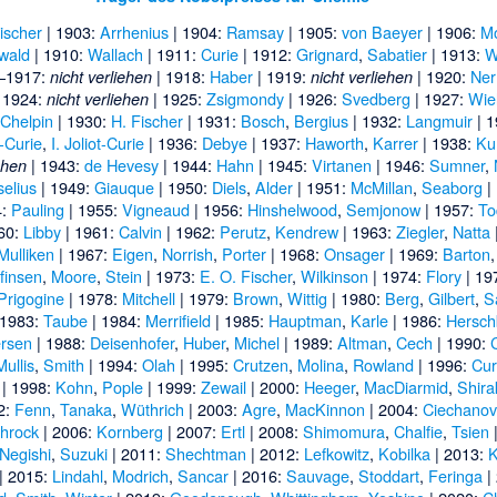
ischer
| 1903:
Arrhenius
| 1904:
Ramsay
| 1905:
von Baeyer
| 1906:
M
wald
| 1910:
Wallach
| 1911:
Curie
| 1912:
Grignard
,
Sabatier
| 1913:
W
–1917:
| 1918:
Haber
| 1919:
| 1920:
Ner
nicht verliehen
nicht verliehen
 1924:
| 1925:
Zsigmondy
| 1926:
Svedberg
| 1927:
Wie
nicht verliehen
-Chelpin
| 1930:
H. Fischer
| 1931:
Bosch
,
Bergius
| 1932:
Langmuir
| 
t-Curie
,
I. Joliot-Curie
| 1936:
Debye
| 1937:
Haworth
,
Karrer
| 1938:
Ku
| 1943:
de Hevesy
| 1944:
Hahn
| 1945:
Virtanen
| 1946:
Sumner
,
ehen
selius
| 1949:
Giauque
| 1950:
Diels
,
Alder
| 1951:
McMillan
,
Seaborg
|
4:
Pauling
| 1955:
Vigneaud
| 1956:
Hinshelwood
,
Semjonow
| 1957:
To
60:
Libby
| 1961:
Calvin
| 1962:
Perutz
,
Kendrew
| 1963:
Ziegler
,
Natta
Mulliken
| 1967:
Eigen
,
Norrish
,
Porter
| 1968:
Onsager
| 1969:
Barton
finsen
,
Moore
,
Stein
| 1973:
E. O. Fischer
,
Wilkinson
| 1974:
Flory
| 19
Prigogine
| 1978:
Mitchell
| 1979:
Brown
,
Wittig
| 1980:
Berg
,
Gilbert
,
S
 1983:
Taube
| 1984:
Merrifield
| 1985:
Hauptman
,
Karle
| 1986:
Hersch
rsen
| 1988:
Deisenhofer
,
Huber
,
Michel
| 1989:
Altman
,
Cech
| 1990:
Mullis
,
Smith
| 1994:
Olah
| 1995:
Crutzen
,
Molina
,
Rowland
| 1996:
Cur
| 1998:
Kohn
,
Pople
| 1999:
Zewail
| 2000:
Heeger
,
MacDiarmid
,
Shir
2:
Fenn
,
Tanaka
,
Wüthrich
| 2003:
Agre
,
MacKinnon
| 2004:
Ciechanov
hrock
| 2006:
Kornberg
| 2007:
Ertl
| 2008:
Shimomura
,
Chalfie
,
Tsien
Negishi
,
Suzuki
| 2011:
Shechtman
| 2012:
Lefkowitz
,
Kobilka
| 2013:
K
| 2015:
Lindahl
,
Modrich
,
Sancar
| 2016:
Sauvage
,
Stoddart
,
Feringa
|