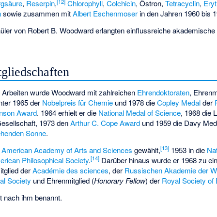
[
12
]
rgsäure
,
Reserpin
,
Chlorophyll
,
Colchicin
,
Östron
,
Tetracyclin
,
Ery
n
sowie zusammen mit
Albert Eschenmoser
in den Jahren 1960 bis 
ler von Robert B. Woodward erlangten einflussreiche akademische P
gliedschaften
n Arbeiten wurde Woodward mit zahlreichen
Ehrendoktoraten
, Ehrenm
nter 1965 der
Nobelpreis für Chemie
und 1978 die
Copley Medal
der
inson Award
. 1964 erhielt er die
National Medal of Science
, 1968 die 
esellschaft, 1973 den
Arthur C. Cope Award
und 1959 die
Davy Med
ehenden Sonne
.
[
13
]
e
American Academy of Arts and Sciences
gewählt,
1953 in die
Na
[
14
]
rican Philosophical Society
.
Darüber hinaus wurde er 1968 zu ein
itglied der
Académie des sciences
, der
Russischen Akademie der W
al Society
und Ehrenmitglied (
Honorary Fellow
) der
Royal Society of
t nach ihm benannt.