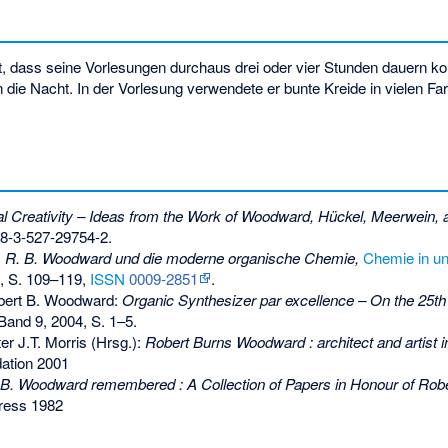
 dass seine Vorlesungen durchaus drei oder vier Stunden dauern ko
n die Nacht. In der Vorlesung verwendete er bunte Kreide in vielen F
 Creativity – Ideas from the Work of Woodward, Hückel, Meerwein, 
8-3-527-29754-2
.
:
R. B. Woodward und die moderne organische Chemie,
Chemie in un
4, S. 109–119,
ISSN
0009-2851
.
bert B. Woodward:
Organic Synthesizer par excellence – On the 25th
Band 9, 2004, S. 1–5.
er J.T. Morris (Hrsg.):
Robert Burns Woodward : architect and artist i
ation 2001
 B. Woodward remembered : A Collection of Papers in Honour of Ro
ress 1982