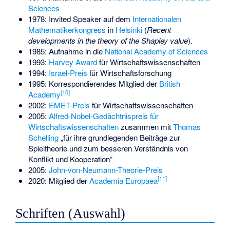
Sciences
1978: Invited Speaker auf dem
Internationalen
Mathematikerkongress
in
Helsinki
(
Recent
developments in the theory of the Shapley value
).
1985: Aufnahme in die
National Academy of Sciences
1993:
Harvey Award
für Wirtschaftswissenschaften
1994:
Israel-Preis
für Wirtschaftsforschung
1995: Korrespondierendes Mitglied der
British
[
10
]
Academy
2002:
EMET-Preis
für Wirtschaftswissenschaften
2005:
Alfred-Nobel-Gedächtnispreis für
Wirtschaftswissenschaften
zusammen mit
Thomas
Schelling
„für ihre grundlegenden Beiträge zur
Spieltheorie und zum besseren Verständnis von
Konflikt und Kooperation“
2005:
John-von-Neumann-Theorie-Preis
[
11
]
2020: Mitglied der
Academia Europaea
Schriften (Auswahl)