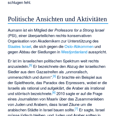
schlugen fehl.
Politische Ansichten und Aktivitäten
Aumann ist ein Mitglied der
Professors for a Strong Israel
(PSI), einer überparteilichen rechts-konservativen
Organisation von Akademikern zur Unterstützung des
Staates Israel
, die sich gegen die
Oslo-Abkommen
und
gegen Abbau der Siedlungen in
Westjordanland
ausspricht.
Er ist im israelischen politischen Spektrum weit rechts
[
5
]
anzusiedeln.
Er bezeichnete den Abzug der israelischen
Siedler aus dem Gazastreifen als „unmoralisch,
[
5
]
unmenschlich und dumm“.
Er brachte ein Beispiel aus
der Spieltheorie, das Paradox des Erpressers, wobei er die
Israelis als rational und aufgeklärt, die Araber als irrational
[
6
]
und störrisch bezeichnete.
2010 sagte er auf die Frage
eines Journalisten von Maariv über das Zusammenleben
von Juden und Arabern, dass Israel Zäune um die
[
7
]
arabischen Städte in Israel bauen sollte.
Er sagte, Israel
müsse jüdisch bleiben, und Juden und Araber sollten in