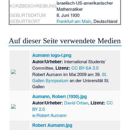
israelisch-US-amerikanischer
KURZBESCHREIBUNG
Mathematiker
GEBURTSDATUM
8. Juni 1930
GEBURTSORT
Frankfurt am Main
, Deutschland
Auf dieser Seite verwendete Medien
Aumann logo-I.png
Autor/Urheber:
International Students’
Committee,
Lizenz:
CC BY-SA 3.0
Robert Aumann im Mai 2009 am 39.
St.
Gallen Symposium
an der Universität St.
Gallen
Aumann, Robert (1930).jpg
Autor/Urheber:
David Orban
,
Lizenz:
CC
BY 2.0
w:Robert Aumann
Robert Aumann.jpg