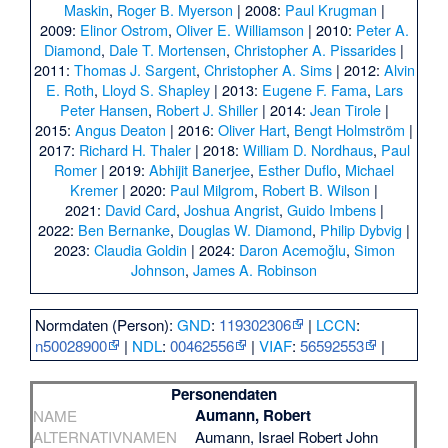
Maskin
,
Roger B. Myerson
| 2008:
Paul Krugman
|
2009:
Elinor Ostrom
,
Oliver E. Williamson
| 2010:
Peter A.
Diamond
,
Dale T. Mortensen
,
Christopher A. Pissarides
|
2011:
Thomas J. Sargent
,
Christopher A. Sims
| 2012:
Alvin
E. Roth
,
Lloyd S. Shapley
| 2013:
Eugene F. Fama
,
Lars
Peter Hansen
,
Robert J. Shiller
| 2014:
Jean Tirole
|
2015:
Angus Deaton
| 2016:
Oliver Hart
,
Bengt Holmström
|
2017:
Richard H. Thaler
| 2018:
William D. Nordhaus
,
Paul
Romer
| 2019:
Abhijit Banerjee
,
Esther Duflo
,
Michael
Kremer
| 2020:
Paul Milgrom
,
Robert B. Wilson
|
2021:
David Card
,
Joshua Angrist
,
Guido Imbens
|
2022:
Ben Bernanke
,
Douglas W. Diamond
,
Philip Dybvig
|
2023:
Claudia Goldin
| 2024:
Daron Acemoğlu
,
Simon
Johnson
,
James A. Robinson
Normdaten (Person):
GND
:
119302306
|
LCCN
:
n50028900
|
NDL
:
00462556
|
VIAF
:
56592553
|
Personendaten
Aumann, Robert
NAME
ALTERNATIVNAMEN
Aumann, Israel Robert John