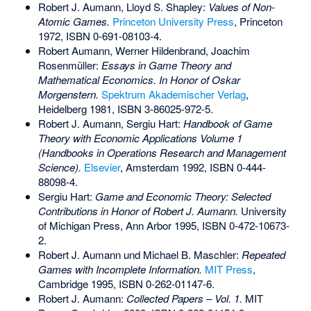
Robert J. Aumann, Lloyd S. Shapley:
Values of Non-
Atomic Games.
Princeton University Press
, Princeton
1972,
ISBN 0-691-08103-4
.
Robert Aumann, Werner Hildenbrand, Joachim
Rosenmüller:
Essays in Game Theory and
Mathematical Economics. In Honor of Oskar
Morgenstern.
Spektrum Akademischer Verlag
,
Heidelberg 1981,
ISBN 3-86025-972-5
.
Robert J. Aumann, Sergiu Hart:
Handbook of Game
Theory with Economic Applications Volume 1
(Handbooks in Operations Research and Management
Science).
Elsevier
, Amsterdam 1992,
ISBN 0-444-
88098-4
.
Sergiu Hart:
Game and Economic Theory: Selected
Contributions in Honor of Robert J. Aumann.
University
of Michigan Press, Ann Arbor 1995,
ISBN 0-472-10673-
2
.
Robert J. Aumann und Michael B. Maschler:
Repeated
Games with Incomplete Information.
MIT Press
,
Cambridge 1995,
ISBN 0-262-01147-6
.
Robert J. Aumann:
Collected Papers – Vol. 1.
MIT