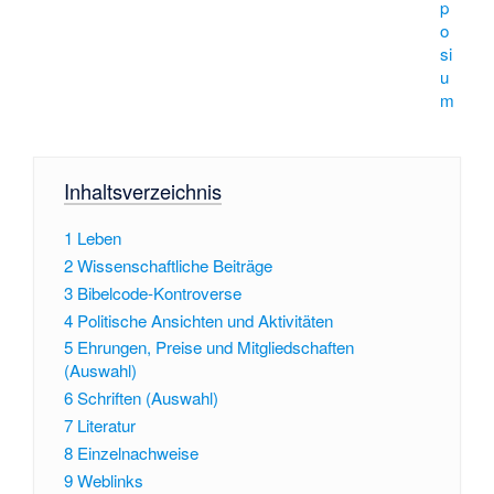
p
o
si
u
m
Inhaltsverzeichnis
1
Leben
2
Wissenschaftliche Beiträge
3
Bibelcode-Kontroverse
4
Politische Ansichten und Aktivitäten
5
Ehrungen, Preise und Mitgliedschaften
(Auswahl)
6
Schriften (Auswahl)
7
Literatur
8
Einzelnachweise
9
Weblinks