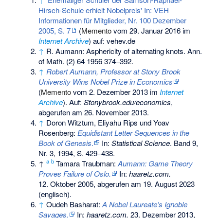
Hirsch-Schule erhielt Nobelpreis' In: VEH
Informationen für Mitglieder, Nr. 100 Dezember
2005, S. 7
(
Memento
vom 29. Januar 2016 im
Internet Archive
) auf: vehev.de
↑
R. Aumann: Asphericity of alternating knots. Ann.
of Math. (2) 64 1956 374–392.
↑
Robert Aumann, Professor at Stony Brook
University Wins Nobel Prize in Economics
(
Memento
vom 2. Dezember 2013 im
Internet
Archive
). Auf:
Stonybrook.edu/economics
,
abgerufen am 26. November 2013.
↑
Doron Witztum, Eliyahu Rips und Yoav
Rosenberg:
Equidistant Letter Sequences in the
Book of Genesis
.
In:
Statistical Science
. Band 9,
Nr. 3, 1994, S. 429–438.
a
b
↑
Tamara Traubman:
Aumann: Game Theory
Proves Failure of Oslo.
In:
haaretz.com.
12. Oktober 2005,
abgerufen am 19. August 2023
(englisch).
↑
Oudeh Basharat:
A Nobel Laureate’s Ignoble
Savages.
In:
haaretz.com.
23. Dezember 2013,