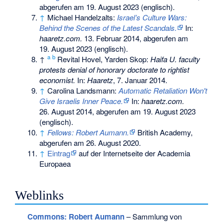
abgerufen am 19. August 2023
(englisch).
↑
Michael Handelzalts:
Israel’s Culture Wars:
Behind the Scenes of the Latest Scandals.
In:
haaretz.com.
13. Februar 2014,
abgerufen am
19. August 2023
(englisch).
a
b
↑
Revital Hovel, Yarden Skop:
Haifa U. faculty
protests denial of honorary doctorate to rightist
economist.
In:
Haaretz
, 7. Januar 2014.
↑
Carolina Landsmann:
Automatic Retaliation Won't
Give Israelis Inner Peace.
In:
haaretz.com.
26. August 2014,
abgerufen am 19. August 2023
(englisch).
↑
Fellows: Robert Aumann.
British Academy,
abgerufen am 26. August 2020
.
↑
Eintrag
auf der Internetseite der Academia
Europaea
Weblinks
Commons
: Robert Aumann
– Sammlung von