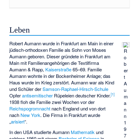
Leben
Robert Aumann wurde in Frankfurt am Main in einer
jüdisch-orthodoxen Familie als Sohn von Moses
R
Aumann geboren. Dieser gründete in Frankfurt am
o
Main mit Familienangehörigen die Textilfirma
b
Aumann & Rapp,
Kaiserstraße
65–69. Familie
er
Aumann wohnte in der
Bockenheimer Anlage
; das
t
Haus wurde im Krieg zerstört. Aumann war als Kind
A
und Schüler der
Samson-Raphael-Hirsch-Schule
u
[
1
]
Opfer
antisemitischer
Rüpeleien deutscher Kinder.
m
1938 floh die Familie zwei Wochen vor der
a
Reichspogromnacht
nach England und von dort
n
nach
New York
. Die Firma in Frankfurt wurde
n
„
arisiert
“.
1
9
In den USA studierte Aumann
Mathematik
und
7
schloss 1950 mit einem
Bachelor of Science
in