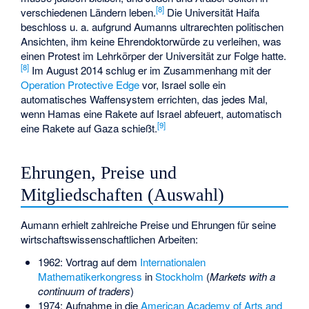
[
8
]
verschiedenen Ländern leben.
Die Universität Haifa
beschloss u. a. aufgrund Aumanns ultrarechten politischen
Ansichten, ihm keine Ehrendoktorwürde zu verleihen, was
einen Protest im Lehrkörper der Universität zur Folge hatte.
[
8
]
Im August 2014 schlug er im Zusammenhang mit der
Operation Protective Edge
vor, Israel solle ein
automatisches Waffensystem errichten, das jedes Mal,
wenn Hamas eine Rakete auf Israel abfeuert, automatisch
[
9
]
eine Rakete auf Gaza schießt.
Ehrungen, Preise und
Mitgliedschaften (Auswahl)
Aumann erhielt zahlreiche Preise und Ehrungen für seine
wirtschaftswissenschaftlichen Arbeiten:
1962: Vortrag auf dem
Internationalen
Mathematikerkongress
in
Stockholm
(
Markets with a
continuum of traders
)
1974: Aufnahme in die
American Academy of Arts and