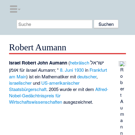
Robert Aumann
ישראל
Israel Robert John Aumann
(
hebräisch
אומן
R
für
Israel Aumann
; *
8. Juni
1930
in
Frankfurt
o
am Main
) ist ein Mathematiker mit
deutscher
,
b
israelischer
und
US-amerikanischer
er
Staatsbürgerschaft
. 2005 wurde er mit dem
Alfred-
t
Nobel-Gedächtnispreis für
A
Wirtschaftswissenschaften
ausgezeichnet.
u
m
a
n
n