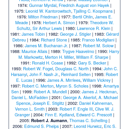
1974:
Gunnar Myrdal
,
Friedrich August von Hayek
|
1975:
Leonid W. Kantorowitsch
,
Tjalling C. Koopmans
|
1976:
Milton Friedman
| 1977:
Bertil Ohlin
,
James E.
Meade
| 1978:
Herbert A. Simon
| 1979:
Theodore W.
Schultz
,
Sir Arthur Lewis
| 1980:
Lawrence R. Klein
|
1981:
James Tobin
| 1982:
George J. Stigler
| 1983:
Gérard
Debreu
| 1984:
Richard Stone
| 1985:
Franco Modigliani
|
1986:
James M. Buchanan Jr.
| 1987:
Robert M. Solow
|
1988:
Maurice Allais
| 1989:
Trygve Haavelmo
| 1990:
Harry
M. Markowitz
,
Merton H. Miller
,
William F. Sharpe
|
1991:
Ronald H. Coase
| 1992:
Gary S. Becker
|
1993:
Robert W. Fogel
,
Douglass C. North
| 1994:
John C.
Harsanyi
,
John F. Nash Jr.
,
Reinhard Selten
| 1995:
Robert
E. Lucas
| 1996:
James A. Mirrlees
,
William Vickrey
|
1997:
Robert C. Merton
,
Myron S. Scholes
| 1998:
Amartya
Sen
| 1999:
Robert A. Mundell
| 2000:
James J. Heckman
,
Daniel L. McFadden
| 2001:
George A. Akerlof
,
A. Michael
Spence
,
Joseph E. Stiglitz
| 2002:
Daniel Kahneman
,
Vernon L. Smith
| 2003:
Robert F. Engle III
,
Clive W. J.
Granger
| 2004:
Finn E. Kydland
,
Edward C. Prescott
|
2005:
,
Thomas C. Schelling
|
Robert J. Aumann
2006:
Edmund S. Phelps
| 2007:
Leonid Hurwicz
,
Eric S.