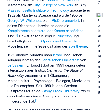
7
Mathematik am
City College of New York
ab. Am
Massachusetts Institute of Technology
graduierte er
1952 als
Master of Science
und wurde 1955 bei
R
George W. Whitehead
zum
Ph.D.
promoviert
. In
o
seiner Dissertation bewies er, dass die
b
Komplemente
alternierender Knoten
asphärisch
er
[
2
]
sind.
Er war anschließend in
Princeton
und
t
beschäftigte sich mit
Operations-Research
-
A
Modellen, sein Interesse galt aber der
Spieltheorie
.
u
1956 siedelte Aumann nach
Israel
über. Robert
m
Aumann lehrt an der
Hebräischen Universität
von
a
Jerusalem
. Er forscht dort am 1991 gegründeten
n
interdisziplinären Institut
Center for the Study of
n
Rationality
zusammen mit Ökonomen,
2
Mathematikern, Psychologen, Biologen, Medizinern
0
und Philosophen. Seit 1989 ist er außerdem
0
Gastprofessor an der
Stony Brook University
, wo er
8
das
Center for Game Theory in Economics
[
3
]
mitgegründet hat.
Im Jahr 2005 entschied die schwedische Königliche