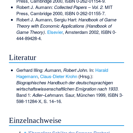
Press, Cambridge 2000,
ISBN 0-262-01154-9
.
Robert J. Aumann:
Collected Papers – Vol. 2.
MIT
Press, Cambridge 2000,
ISBN 0-262-01155-7
.
Robert J. Aumann, Sergiu Hart:
Handbook of Game
Theory with Economic Applications (Handbook of
Game Theory).
Elsevier
, Amsterdam 2002,
ISBN 0-
444-89428-4
.
Literatur
Gerhard Illing:
Aumann, Robert John.
In:
Harald
Hagemann
,
Claus-Dieter Krohn
(Hrsg.):
Biographisches Handbuch der deutschsprachigen
wirtschaftswissenschaftlichen Emigration nach 1933.
Band 1:
Adler–Lehmann.
Saur, München 1999,
ISBN 3-
598-11284-X
, S. 14–16.
Einzelnachweise
↑
'Ehemaliger Schüler der Samson-Raphael-