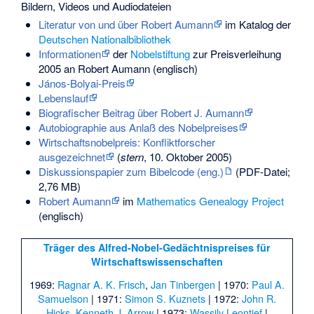
Bildern, Videos und Audiodateien
Literatur von und über Robert Aumann
im Katalog der
Deutschen Nationalbibliothek
Informationen
der
Nobelstiftung
zur Preisverleihung
2005 an Robert Aumann (englisch)
János-Bolyai-Preis
Lebenslauf
Biografischer Beitrag über Robert J. Aumann
Autobiographie aus Anlaß des Nobelpreises
Wirtschaftsnobelpreis: Konfliktforscher
ausgezeichnet
(
stern
, 10. Oktober 2005)
Diskussionspapier zum Bibelcode (eng.)
(PDF-Datei;
2,76 MB)
Robert Aumann
im
Mathematics Genealogy Project
(englisch)
Träger des Alfred-Nobel-Gedächtnispreises für
Wirtschaftswissenschaften
1969:
Ragnar A. K. Frisch
,
Jan Tinbergen
| 1970:
Paul A.
Samuelson
| 1971:
Simon S. Kuznets
| 1972:
John R.
Hicks
,
Kenneth J. Arrow
| 1973:
Wassily Leontief
|