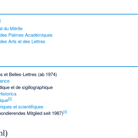
]
al du Mérite
 des Palmes Académiques
des Arts et des Lettres
s et Belles-Lettres
(ab 1974)
rance
dique et de sigillographique
istorica
[
2
]
ique
iques et scientifiques
[
3
]
ondierendes Mitglied seit 1987)
hl)