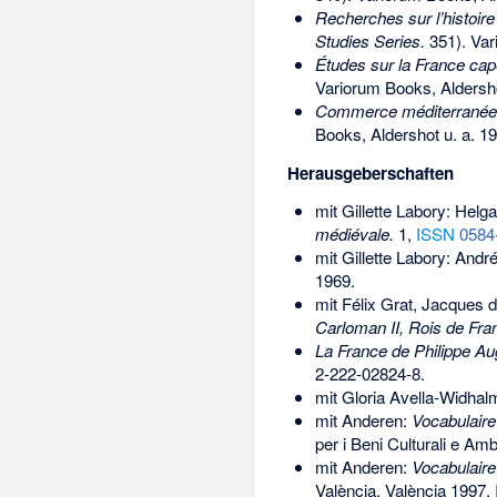
Recherches sur l’histoir
Studies Series.
351). Var
Études sur la France capé
Variorum Books, Aldersho
Commerce méditerranéen 
Books, Aldershot u. a. 1
Herausgeberschaften
mit Gillette Labory: Helg
médiévale.
1,
ISSN
0584
mit Gillette Labory: Andr
1969.
mit Félix Grat, Jacques 
Carloman II, Rois de Fra
La France de Philippe A
2-222-02824-8
.
mit Gloria Avella-Widhal
mit Anderen:
Vocabulaire 
per i Beni Culturali e Am
mit Anderen:
Vocabulaire 
València, València 1997,