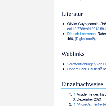
Literatur
Olivier Guyotjeannin:
Rob
doi:10.7788/afd.2012.58.jg
Dietrich Lohrmann
:
Rober
466, (
Digitalisat
).
Weblinks
Veröffentlichungen von R
Robert-Henri Bautier
be
Einzelnachweise
↑
Académie des Inscr
3. Dezember 2021
(f
↑
Mitglieder: Robert-