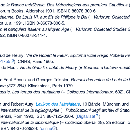
e de la France médièvale. Des Mérovingiens aux premiers Capétiens
iorum Books, Aldershot 1991,
ISBN 0-86078-300-6
.
tienne. De Louis VI. aux fils de Philippe le Bel
(=
Variorum Collected
t u. a. 1991,
ISBN 0-86078-306-5
.
et banquiers italiens au Moyen Âge
(=
Variorum Collected Studies S
992,
ISBN 0-86078-311-1
.
aud de Fleury:
Vie de Robert le Pieux. Epitoma vitae Regis Robertii Pii
-1755
). CNRS, Paris 1965.
é de Fleur:
Vie de Gauzlin, abbé de Fleury
(=
Sources d’histoire médié
de Font-Réaulx und Georges Teissier:
Recueil des actes de Louis IIe l
nce (877–884).
Klincksieck, Paris 1979.
uguste. Les temps des mutations
(=
Colloques internationaux.
602). C
m und Robert Auty:
Lexikon des Mittelalters
.
10 Bände, München und 
international de la sigillographie
(=
Pubblicazioni degli archivi di Stato
bientali, Rom 1990,
ISBN 88-7125-020-6
(
Digitalisat
).
international de la diplomatique
(=
Collecció oberta.
28). 2a edición, c
ISBN 84-370-2893-0
(
online
).