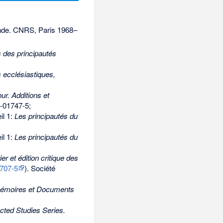
ände. CNRS, Paris 1968–
 des principautés
 ecclésiastiques,
ur. Additions et
-01747-5
;
il 1:
Les principautés du
il 1:
Les principautés du
r et édition critique des
707-5
). Société
émoires et Documents
cted Studies Series.