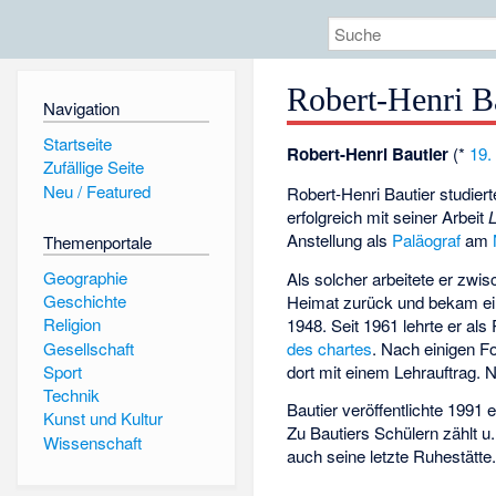
Robert-Henri B
Navigation
Startseite
Robert-Henri Bautier
(*
19. 
Zufällige Seite
Neu / Featured
Robert-Henri Bautier studier
erfolgreich mit seiner Arbeit
L
Anstellung als
Paläograf
am
Themenportale
Geographie
Als solcher arbeitete er zw
Geschichte
Heimat zurück und bekam e
Religion
1948. Seit 1961 lehrte er als
Gesellschaft
des chartes
. Nach einigen F
dort mit einem Lehrauftrag. 
Sport
Technik
Bautier veröffentlichte 199
Kunst und Kultur
Zu Bautiers Schülern zählt u.
Wissenschaft
auch seine letzte Ruhestätte