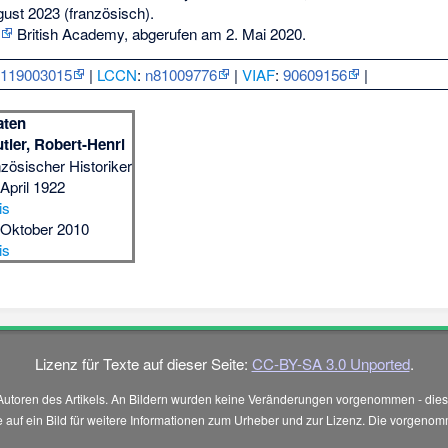
gust 2023
(französisch).
British Academy,
abgerufen am 2. Mai 2020
.
:
119003015
|
LCCN
:
n81009776
|
VIAF
:
90609156
|
aten
tier, Robert-Henri
nzösischer Historiker
 April 1922
is
 Oktober 2010
is
Lizenz für Texte auf dieser Seite:
CC-BY-SA 3.0 Unported
.
Autoren des Artikels. An Bildern wurden keine Veränderungen vorgenommen - diese
 Sie auf ein Bild für weitere Informationen zum Urheber und zur Lizenz. Die vorg