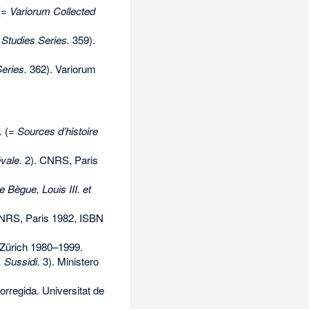
(=
Variorum Collected
 Studies Series.
359).
eries.
362). Variorum
.
(=
Sources d’histoire
vale.
2). CNRS, Paris
e Bègue, Louis III. et
NRS, Paris 1982,
ISBN
Zürich 1980–1999.
. Sussidi.
3). Ministero
orregida. Universitat de