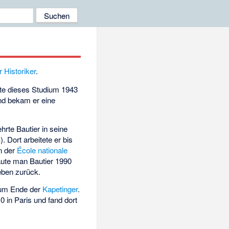
r
Historiker
.
te dieses Studium 1943
nd bekam er eine
hrte Bautier in seine
 Dort arbeitete er bis
an der
École nationale
aute man Bautier 1990
leben zurück.
zum Ende der
Kapetinger
.
0 in Paris und fand dort