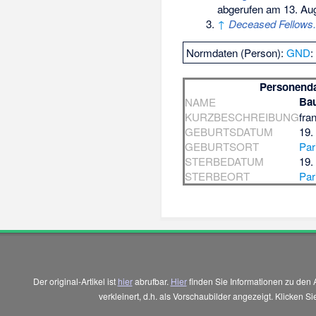
abgerufen am 13. Au
↑
Deceased Fellows.
Normdaten (Person):
GND
Personend
Bau
NAME
KURZBESCHREIBUNG
fra
GEBURTSDATUM
19.
GEBURTSORT
Par
STERBEDATUM
19.
STERBEORT
Par
Der original-Artikel ist
hier
abrufbar.
Hier
finden Sie Informationen zu den 
verkleinert, d.h. als Vorschaubilder angezeigt. Klicken