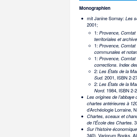
Monographien
mit Janine Sornay:
Les s
2001;
1:
Provence, Comtat V
territoriales et archiv
1:
Provence, Comtat V
communales et notari
1:
Provence, Comtat V
corrections. Index de
2:
Les États de la Ma
Sud.
2001,
ISBN 2-2
2:
Les États de la Ma
Nord.
1984,
ISBN 2-2
Les origines de l’abbaye 
chartes antérieures à 12
d’Archéologie Lorraine, 
Chartes, sceaux et chance
de l’École des Chartes.
3
Sur l’histoire économique 
340). Variorum Books, A