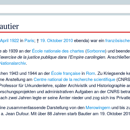
autier
April
1922
in
Paris
; †
19. Oktober
2010
ebenda) war ein
französische
te ab 1939 an der
École nationale des chartes
(
Sorbonne
) und beende
’exercise de la justice publique dans l’Empire carolingien
. Anschließe
Nationalarchiv
.
ischen 1943 und 1944 an der
École française
in
Rom
. Zu Kriegsende ke
ine Anstellung am
Centre national de la recherche scientifique
(CNRS).
 Professor für Urkundenlehre, später Archivistik und Historiographie 
orschungsprojekten und administrativen Aufgaben an der CNRS betr
Nach zwei Jahren legte er seine Ämter nieder und zog sich ins Privat
1 eine zusammenfassende Darstellung von den
Merowingern
und bis 
 a.
Jean Dufour
. Mit über 88 Jahren starb Bautier am 19. Oktober 201
.