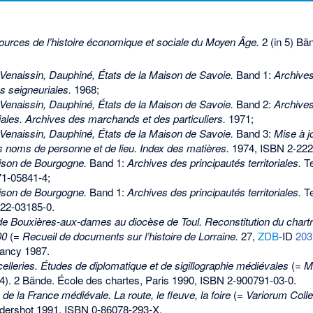
ources de l’histoire économique et sociale du Moyen Âge.
2 (in 5) B
enaissin, Dauphiné, États de la Maison de Savoie.
Band 1:
Archives
es seigneuriales.
1968;
enaissin, Dauphiné, États de la Maison de Savoie.
Band 2:
Archives
ales. Archives des marchands et des particuliers.
1971;
enaissin, Dauphiné, États de la Maison de Savoie.
Band 3:
Mise à jo
s noms de personne et de lieu. Index des matières.
1974,
ISBN 2-222
ison de Bourgogne.
Band 1:
Archives des principautés territoriales.
Te
71-05841-4
;
ison de Bourgogne.
Band 1:
Archives des principautés territoriales.
Te
22-03185-0
.
de Bouxières-aux-dames au diocèse de Toul. Reconstitution du chartrie
00
(=
Recueil de documents sur l’histoire de Lorraine.
27,
ZDB
-ID
203
Nancy 1987.
lleries. Études de diplomatique et de sigillographie médiévales
(=
M
4). 2 Bände. École des chartes, Paris 1990,
ISBN 2-900791-03-0
.
de la France médiévale. La route, le fleuve, la foire
(=
Variorum Colle
ldershot 1991,
ISBN 0-86078-293-X
.