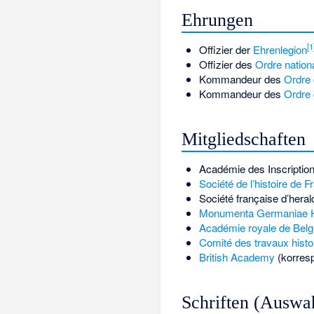
Ehrungen
[
1
Offizier der
Ehrenlegion
Offizier des
Ordre nation
Kommandeur des
Ordre
Kommandeur des
Ordre 
Mitgliedschaften
Académie des Inscription
Société de l’histoire de F
Société française d’heral
Monumenta Germaniae H
Académie royale de Belg
Comité des travaux histor
British Academy
(korresp
Schriften (Auswa