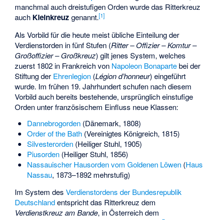
manchmal auch dreistufigen Orden wurde das Ritterkreuz
[
1
]
auch
Kleinkreuz
genannt.
Als Vorbild für die heute meist übliche Einteilung der
Verdienstorden in fünf Stufen (
Ritter – Offizier – Komtur –
Großoffizier – Großkreuz
) gilt jenes System, welches
zuerst 1802 in Frankreich von
Napoleon Bonaparte
bei der
Stiftung der
Ehrenlegion
(
Légion d’honneur
) eingeführt
wurde. Im frühen 19. Jahrhundert schufen nach diesem
Vorbild auch bereits bestehende, ursprünglich einstufige
Orden unter französischem Einfluss neue Klassen:
Dannebrogorden
(Dänemark, 1808)
Order of the Bath
(Vereinigtes Königreich, 1815)
Silvesterorden
(Heiliger Stuhl, 1905)
Piusorden
(Heiliger Stuhl, 1856)
Nassauischer Hausorden vom Goldenen Löwen
(
Haus
Nassau
, 1873–1892 mehrstufig)
Im System des
Verdienstordens der Bundesrepublik
Deutschland
entspricht das Ritterkreuz dem
Verdienstkreuz am Bande
, in Österreich dem