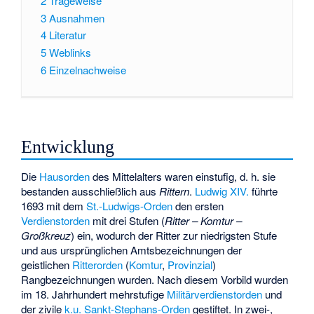
2
Trageweise
3
Ausnahmen
4
Literatur
5
Weblinks
6
Einzelnachweise
Entwicklung
Die
Hausorden
des Mittelalters waren einstufig, d. h. sie
bestanden ausschließlich aus
Rittern
.
Ludwig XIV.
führte
1693 mit dem
St.-Ludwigs-Orden
den ersten
Verdienstorden
mit drei Stufen (
Ritter – Komtur –
Großkreuz
) ein, wodurch der Ritter zur niedrigsten Stufe
und aus ursprünglichen Amtsbezeichnungen der
geistlichen
Ritterorden
(
Komtur
,
Provinzial
)
Rangbezeichnungen wurden. Nach diesem Vorbild wurden
im 18. Jahrhundert mehrstufige
Militärverdienstorden
und
der zivile
k.u. Sankt-Stephans-Orden
gestiftet. In zwei-,