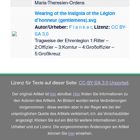
Maria-Theresien-Ordens
Wearing of the insignia of the Légion
d'honneur (gentlemens).svg
Autor/Urheber:
F l a n k e r
,
Lizenz:
CC BY-
SA 3.0
Tragweise der Ehrenlegion 1:Ritter –
2:Offizier – 3:Komtur – 4:Großoffizier –
5:Großkreuz
Lizenz für Texte auf dieser Seite:
CC-BY-SA 3.0 Unported
.
Der original-Artikel ist
hier
abrufbar.
Hier
finden Sie Informationen zu
den Autoren des Artikels. An Bildern wurden keine Veränderungen
vorgenommen - diese werden aber in der Regel wie bei der
ursprünglichen Quelle des Artikels verkleinert, d.h. als Vorschaubilder
angezeigt. Klicken Sie auf ein Bild für weitere Informationen zum
Urheber und zur Lizenz. Die vorgenommenen Änderungen am Artikel
können Sie
hier
einsehen.