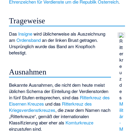
Ehrenzeichen für Verdienste um die Republik Österreich
.
Trageweise
Das
Insigne
wird üblicherweise als Auszeichnung
am
Ordensband
an der linken Brust getragen.
R
Ursprünglich wurde das Band am Knopfloch
itt
befestigt.
er
kr
e
Ausnahmen
u
z
Bekannte Ausnahmen, die nicht dem heute meist
d
üblichen Schema der Einteilung der Verdienstorden
e
in fünf Stufen entsprechen, sind das
Ritterkreuz des
s
Eisernen Kreuzes
und das
Ritterkreuz des
M
Kriegsverdienstkreuzes
, die zwar dem Namen nach
ilit
„Ritterkreuze“, gemäß der internationalen
är
Klassifizierung aber eher als
Komturkreuze
-
einzustufen sind.
M