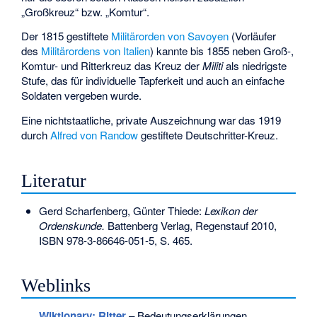
„Großkreuz“ bzw. „Komtur“.
Der 1815 gestiftete
Militärorden von Savoyen
(Vorläufer
des
Militärordens von Italien
) kannte bis 1855 neben Groß-,
Komtur- und Ritterkreuz das Kreuz der
Militi
als niedrigste
Stufe, das für individuelle Tapferkeit und auch an einfache
Soldaten vergeben wurde.
Eine nichtstaatliche, private Auszeichnung war das 1919
durch
Alfred von Randow
gestiftete
Deutschritter-Kreuz
.
Literatur
Gerd Scharfenberg, Günter Thiede:
Lexikon der
Ordenskunde.
Battenberg Verlag, Regenstauf 2010,
ISBN 978-3-86646-051-5
, S. 465.
Weblinks
Wiktionary: Ritter
– Bedeutungserklärungen,