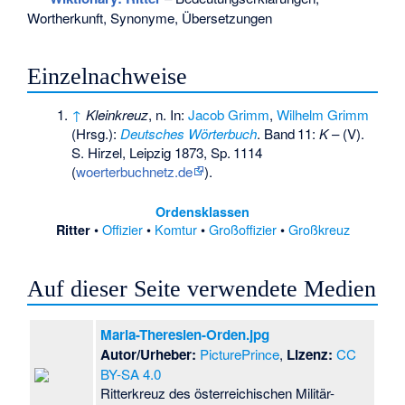
Wortherkunft, Synonyme, Übersetzungen
Einzelnachweise
↑
Kleinkreuz
, n
. In:
Jacob Grimm
,
Wilhelm Grimm
(Hrsg.):
Deutsches Wörterbuch
.
Band
11
:
K
– (V).
S. Hirzel, Leipzig 1873,
Sp.
1114
(
woerterbuchnetz.de
).
Ordensklassen
•
Offizier
•
Komtur
•
Großoffizier
•
Großkreuz
Ritter
Auf dieser Seite verwendete Medien
Maria-Theresien-Orden.jpg
Autor/Urheber:
PicturePrince
,
Lizenz:
CC
BY-SA 4.0
Ritterkreuz des österreichischen Militär-