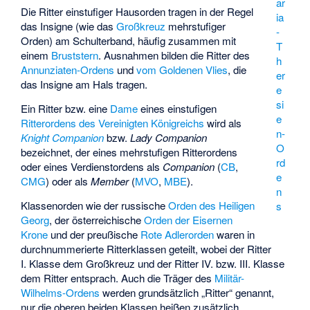
ar
Die Ritter einstufiger Hausorden tragen in der Regel
ia
das Insigne (wie das
Großkreuz
mehrstufiger
-
Orden) am Schulterband, häufig zusammen mit
T
einem
Bruststern
. Ausnahmen bilden die Ritter des
h
Annunziaten-Ordens
und
vom Goldenen Vlies
, die
er
das Insigne am Hals tragen.
e
si
Ein Ritter bzw. eine
Dame
eines einstufigen
e
Ritterordens des Vereinigten Königreichs
wird als
n-
Knight Companion
bzw.
Lady Companion
O
bezeichnet, der eines mehrstufigen Ritterordens
rd
oder eines Verdienstordens als
Companion
(
CB
,
e
CMG
) oder als
Member
(
MVO
,
MBE
).
n
Klassenorden
wie der russische
Orden des Heiligen
s
Georg
, der österreichische
Orden der Eisernen
Krone
und der preußische
Rote Adlerorden
waren in
durchnummerierte Ritterklassen geteilt, wobei der Ritter
I. Klasse dem Großkreuz und der Ritter IV. bzw. III. Klasse
dem Ritter entsprach. Auch die Träger des
Militär-
Wilhelms-Ordens
werden grundsätzlich „Ritter“ genannt,
nur die oberen beiden Klassen heißen zusätzlich