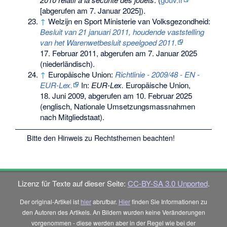
[abgerufen am 7. Januar 2025]).
↑
Welzijn en Sport Ministerie van Volksgezondheid:
Besluit van 21 januari 2011, houdende vaststelling
van het Warenwetbesluit speelgoed 2011.
17. Februar 2011,
abgerufen am 7. Januar 2025
(niederländisch).
↑
Europäische Union:
Richtlinie - 2009/48 - EN -
EUR-Lex.
In:
EUR-Lex.
Europäische Union,
18. Juni 2009,
abgerufen am 10. Februar 2025
(englisch, Nationale Umsetzungsmassnahmen
nach Mitgliedstaat).
Bitte den
Hinweis zu Rechtsthemen
beachten!
Lizenz für Texte auf dieser Seite:
CC-BY-SA 3.0 Unported
.
Der original-Artikel ist
hier
abrufbar.
Hier
finden Sie Informationen zu
den Autoren des Artikels. An Bildern wurden keine Veränderungen
vorgenommen - diese werden aber in der Regel wie bei der