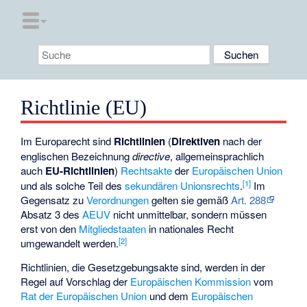
Richtlinie (EU)
Im Europarecht sind
Richtlinien
(
Direktiven
nach der
englischen Bezeichnung
directive
, allgemeinsprachlich
auch
EU-Richtlinien
)
Rechtsakte
der
Europäischen Union
[
1
]
und als solche Teil des
sekundären Unionsrechts
.
Im
Gegensatz zu
Verordnungen
gelten sie gemäß
Art. 288
Absatz 3 des
AEUV
nicht unmittelbar, sondern müssen
erst von den
Mitgliedstaaten
in nationales Recht
[
2
]
umgewandelt werden.
Richtlinien, die Gesetzgebungsakte sind, werden in der
Regel auf Vorschlag der
Europäischen Kommission
vom
Rat der Europäischen Union
und dem
Europäischen