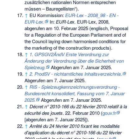
zusätzlichen nationalen Normen entsprechen
müssen – Bauregellisten“).
↑
EU Kommission:
EUR-Lex - 2008_98 - EN -
EUR-Lex.
In:
EUR-Lex.
EUR-Lex, 2008,
abgerufen am 10. Februar 2025
(englisch, Proposal
for a Regulation of the European Parliament and of
the Council laying down harmonised conditions for
the marketing of the construction products).
↑
1. GPSGV2ÄndV Erste Verordnung zur
Änderung der Verordnung über die Sicherheit von
Spielzeug.
Abgerufen am 7. Januar 2025
.
↑
2. ProdSV - nichtamtliches Inhaltsverzeichnis.
Abgerufen am 7. Januar 2025
.
↑
RIS - Spielzeugkennzeichnungsverordnung -
Bundesrecht konsolidiert, Fassung vom 7. Januar
2025.
Abgerufen am 7. Januar 2025
.
↑
Décret n° 2010-166 du 22 février 2010 relatif à la
sécurité des jouets
. 22. Februar 2010 (
gouv.fr
[abgerufen am 7. Januar 2025]).
↑
Arrêté du 24 février 2010 fixant les modalités
d'application du décret n° 2010-166 du 22 février
2010 relatif à la sécurité des jouets
. (
gouv.fr