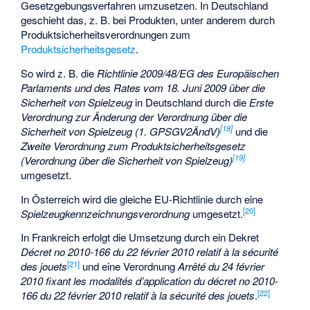
Gesetzgebungsverfahren umzusetzen. In Deutschland
geschieht das, z. B. bei Produkten, unter anderem durch
Produktsicherheitsverordnungen zum
Produktsicherheitsgesetz
.
So wird z. B. die
Richtlinie 2009/48/EG des Europäischen
Parlaments und des Rates vom 18. Juni 2009 über die
Sicherheit von Spielzeug
in Deutschland durch die
Erste
Verordnung zur Änderung der Verordnung über die
[
18
]
Sicherheit von Spielzeug (1. GPSGV2ÄndV)
und die
Zweite Verordnung zum Produktsicherheitsgesetz
[
19
]
(Verordnung über die Sicherheit von Spielzeug)
umgesetzt.
In Österreich wird die gleiche EU-Richtlinie durch eine
[
20
]
Spielzeugkennzeichnungsverordnung
umgesetzt.
In Frankreich erfolgt die Umsetzung durch ein Dekret
Décret no 2010-166 du 22 février 2010 relatif à la sécurité
[
21
]
des jouets
und eine Verordnung
Arrêté du 24 février
2010 fixant les modalités d’application du décret no 2010-
[
22
]
166 du 22 février 2010 relatif à la sécurité des jouets
.