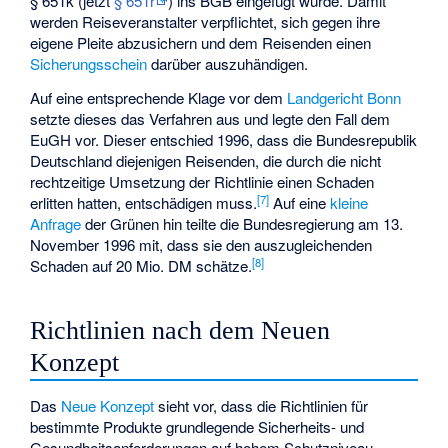
§ 651k (jetzt
§ 651r
) ins BGB eingefügt wurde. Damit
werden Reiseveranstalter verpflichtet, sich gegen ihre
eigene Pleite abzusichern und dem Reisenden einen
Sicherungsschein
darüber auszuhändigen.
Auf eine entsprechende Klage vor dem
Landgericht Bonn
setzte dieses das Verfahren aus und legte den Fall dem
EuGH vor. Dieser entschied 1996, dass die Bundesrepublik
Deutschland diejenigen Reisenden, die durch die nicht
rechtzeitige Umsetzung der Richtlinie einen Schaden
[
7
]
erlitten hatten, entschädigen muss.
Auf eine
kleine
Anfrage
der Grünen hin teilte die Bundesregierung am 13.
November 1996 mit, dass sie den auszugleichenden
[
8
]
Schaden auf 20 Mio. DM schätze.
Richtlinien nach dem Neuen
Konzept
Das
Neue Konzept
sieht vor, dass die Richtlinien für
bestimmte Produkte grundlegende Sicherheits- und
Gesundheitsanforderungen auf hohem Schutzniveau