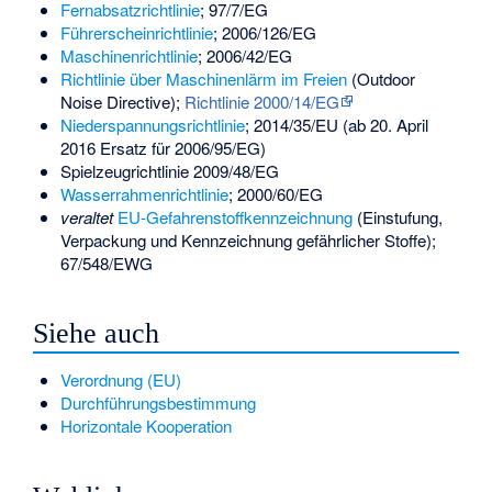
Fernabsatzrichtlinie
; 97/7/EG
Führerscheinrichtlinie
; 2006/126/EG
Maschinenrichtlinie
; 2006/42/EG
Richtlinie über Maschinenlärm im Freien
(Outdoor
Noise Directive);
Richtlinie 2000/14/EG
Niederspannungsrichtlinie
; 2014/35/EU (ab 20. April
2016 Ersatz für 2006/95/EG)
Spielzeugrichtlinie
2009/48/EG
Wasserrahmenrichtlinie
; 2000/60/EG
veraltet
EU-Gefahrenstoffkennzeichnung
(Einstufung,
Verpackung und Kennzeichnung gefährlicher Stoffe);
67/548/EWG
Siehe auch
Verordnung (EU)
Durchführungsbestimmung
Horizontale Kooperation