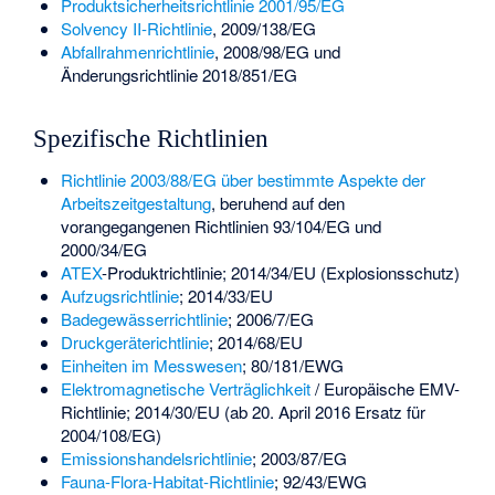
Produktsicherheitsrichtlinie 2001/95/EG
Solvency II-Richtlinie
, 2009/138/EG
Abfallrahmenrichtlinie
, 2008/98/EG und
Änderungsrichtlinie 2018/851/EG
Spezifische Richtlinien
Richtlinie 2003/88/EG über bestimmte Aspekte der
Arbeitszeitgestaltung
, beruhend auf den
vorangegangenen Richtlinien 93/104/EG und
2000/34/EG
ATEX
-Produktrichtlinie; 2014/34/EU (Explosionsschutz)
Aufzugsrichtlinie
; 2014/33/EU
Badegewässerrichtlinie
; 2006/7/EG
Druckgeräterichtlinie
; 2014/68/EU
Einheiten im Messwesen
; 80/181/EWG
Elektromagnetische Verträglichkeit
/
Europäische EMV-
Richtlinie
; 2014/30/EU (ab 20. April 2016 Ersatz für
2004/108/EG)
Emissionshandelsrichtlinie
; 2003/87/EG
Fauna-Flora-Habitat-Richtlinie
; 92/43/EWG