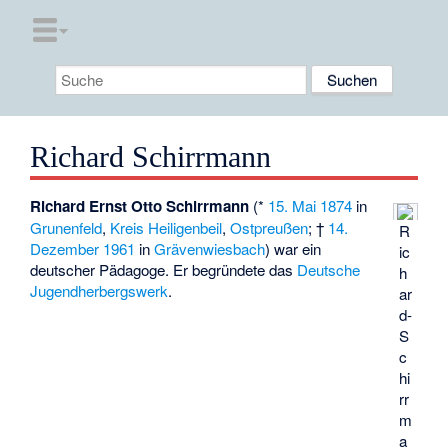
Richard Schirrmann
Richard Ernst Otto Schirrmann
(*
15. Mai
1874
in
Grunenfeld
,
Kreis Heiligenbeil
,
Ostpreußen
; †
14.
R
Dezember
1961
in
Grävenwiesbach
) war ein
ic
deutscher Pädagoge. Er begründete das
Deutsche
h
Jugendherbergswerk
.
ar
d-
S
c
hi
rr
m
a