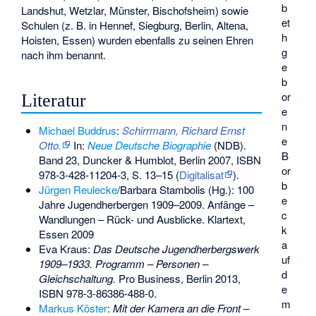
b
Landshut, Wetzlar, Münster, Bischofsheim) sowie
et
Schulen (z. B. in Hennef, Siegburg, Berlin, Altena,
h
Hoisten, Essen) wurden ebenfalls zu seinen Ehren
g
nach ihm benannt.
e
b
or
Literatur
e
n
Michael Buddrus
:
Schirrmann, Richard Ernst
e
Otto.
In:
Neue Deutsche Biographie
(NDB).
B
Band 23, Duncker & Humblot, Berlin 2007,
ISBN
or
978-3-428-11204-3
, S. 13–15 (
Digitalisat
).
b
Jürgen Reulecke
/Barbara Stambolis (Hg.): 100
e
Jahre Jugendherbergen 1909–2009. Anfänge –
c
Wandlungen – Rück- und Ausblicke. Klartext,
k
Essen 2009
a
Eva Kraus:
Das Deutsche Jugendherbergswerk
uf
1909–1933. Programm – Personen –
d
Gleichschaltung.
Pro Business, Berlin 2013,
e
ISBN 978-3-86386-488-0
.
m
Markus Köster
:
Mit der Kamera an die Front –