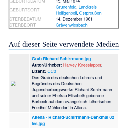
GEBURTSDATUM
15. Mai 1874
Grunenfeld
,
Landkreis
GEBURTSORT
Heiligenbeil
,
Ostpreußen
STERBEDATUM
14. Dezember 1961
STERBEORT
Grävenwiesbach
Auf dieser Seite verwendete Medien
Grab Richard Schirrmann.jpg
Autor/Urheber:
Harvey Kneeslapper
,
Lizenz:
CC0
Das Grab des deutschen Lehrers und
Begründes des Deutschen
Jugendherbergswerks Richard Schirrmann
und seiner Ehefrau Elisabeth geborene
Borbeck auf dem evangelisch-lutherischen
Friedhof Mühlendorf in Altena.
Altena - Richard-Schirrmann-Denkmal 02
ies.jpg