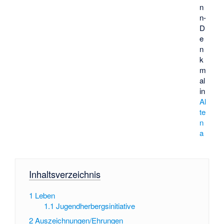
n
n-
D
e
n
k
m
al
in
Al
te
n
a
Inhaltsverzeichnis
1
Leben
1.1
Jugendherbergsinitiative
2
Auszeichnungen/Ehrungen