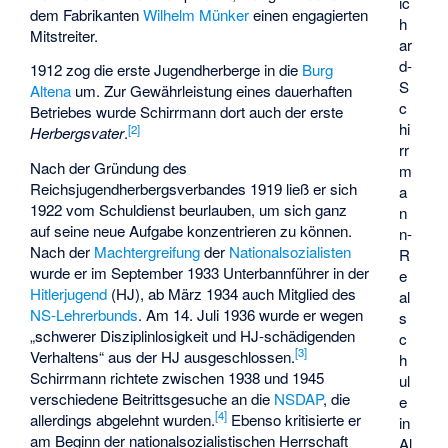
ic
dem Fabrikanten
Wilhelm Münker
einen engagierten
h
Mitstreiter.
ar
d-
1912 zog die erste Jugendherberge in die
Burg
S
Altena
um. Zur Gewährleistung eines dauerhaften
c
Betriebes wurde Schirrmann dort auch der erste
hi
[
2
]
Herbergsvater
.
rr
Nach der Gründung des
m
Reichsjugendherbergsverbandes 1919 ließ er sich
a
1922 vom Schuldienst beurlauben, um sich ganz
n
auf seine neue Aufgabe konzentrieren zu können.
n-
Nach der
Machtergreifung
der
Nationalsozialisten
R
wurde er im September 1933 Unterbannführer in der
e
Hitlerjugend
(HJ), ab März 1934 auch Mitglied des
al
NS-Lehrerbunds
. Am 14. Juli 1936 wurde er wegen
s
„schwerer Disziplinlosigkeit und HJ-schädigenden
c
[
3
]
Verhaltens“ aus der HJ ausgeschlossen.
h
Schirrmann richtete zwischen 1938 und 1945
ul
verschiedene Beitrittsgesuche an die
NSDAP
, die
e
[
4
]
allerdings abgelehnt wurden.
Ebenso kritisierte er
in
am Beginn der nationalsozialistischen Herrschaft
Al