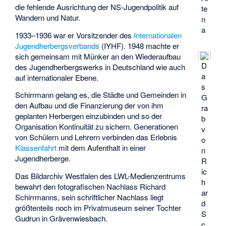
die fehlende Ausrichtung der NS-Jugendpolitik auf
te
Wandern und Natur.
n
a
1933–1936 war er Vorsitzender des
Internationalen
Jugendherbergsverbands
(IYHF). 1948 machte er
sich gemeinsam mit Münker an den Wiederaufbau
D
des Jugendherbergswerks in Deutschland wie auch
a
auf internationaler Ebene.
s
Schirrmann gelang es, die Städte und Gemeinden in
G
den Aufbau und die Finanzierung der von ihm
ra
geplanten Herbergen einzubinden und so der
b
Organisation Kontinuität zu sichern. Generationen
v
von Schülern und Lehrern verbinden das Erlebnis
o
Klassenfahrt
mit dem Aufenthalt in einer
n
Jugendherberge.
R
ic
Das
Bildarchiv Westfalen
des LWL-Medienzentrums
h
bewahrt den fotografischen Nachlass Richard
ar
Schirrmanns, sein schriftlicher Nachlass liegt
d
größtenteils noch im Privatmuseum seiner Tochter
S
Gudrun in Grävenwiesbach.
c