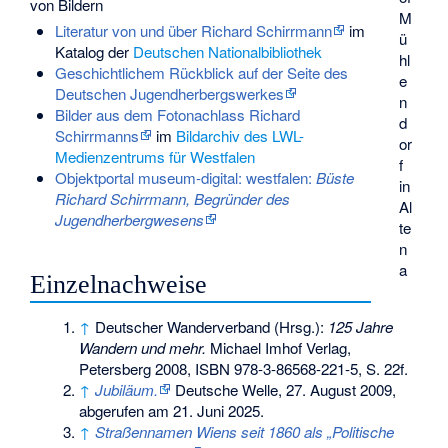
von Bildern
M
Literatur von und über Richard Schirrmann
im
ü
Katalog der
Deutschen Nationalbibliothek
hl
Geschichtlichem Rückblick auf der Seite des
e
Deutschen Jugendherbergswerkes
n
Bilder aus dem Fotonachlass Richard
d
Schirrmanns
im
Bildarchiv des LWL-
or
Medienzentrums für Westfalen
f
Objektportal museum-digital: westfalen:
Büste
in
Richard Schirrmann, Begründer des
Al
Jugendherbergwesens
te
n
a
Einzelnachweise
↑
Deutscher Wanderverband (Hrsg.):
125 Jahre
Wandern und mehr.
Michael Imhof Verlag,
Petersberg 2008,
ISBN 978-3-86568-221-5
, S. 22f.
↑
Jubiläum.
Deutsche Welle, 27. August 2009,
abgerufen am 21. Juni 2025
.
↑
Straßennamen Wiens seit 1860 als „Politische