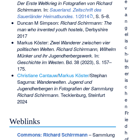
e
Der Erste Weltkrieg in Fotografien von Richard
v
Schirrmann.
In:
Sauerland. Zeitschrift des
a
Sauerländer Heimatbundes.
1/2014
, S. 5–8.
n
Duncan M Simpson:
Richard Schirrmann: The
g
man who invented youth hostels
, Derbyshire
el
2017
is
Markus Köster:
Zwei Wanderer zwischen vier
c
politischen Welten. Richard Schirrmann, Wilhelm
h-
Münker und ihr Jugendherbergswerk.
In:
lu
Geschichte im Westen
. Bd. 38 (2023), S. 157–
th
175.
er
Christiane Cantauw
/
Markus Köster
/Stephan
is
Sagurna:
Wanderwelten. Jugend und
c
Jugendherbergen in Fotografien der Sammlung
h
Richard Schirrmann
. Tecklenburg, Steinfurt
e
2024
n
Fr
ie
Weblinks
d
h
Commons
: Richard Schirrmann
– Sammlung
of