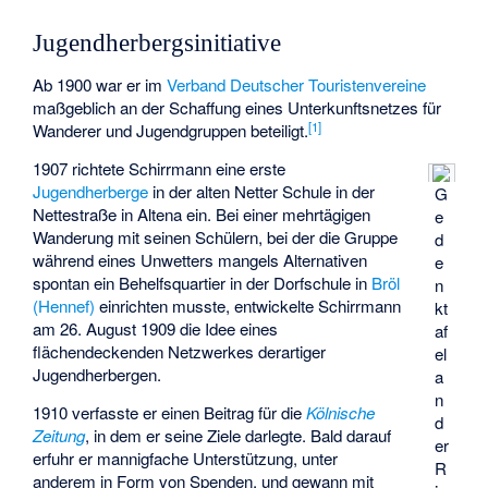
Jugendherbergsinitiative
Ab 1900 war er im
Verband Deutscher Touristenvereine
maßgeblich an der Schaffung eines Unterkunftsnetzes für
[
1
]
Wanderer und Jugendgruppen beteiligt.
1907 richtete Schirrmann eine erste
Jugendherberge
in der alten Netter Schule in der
G
Nettestraße in Altena ein. Bei einer mehrtägigen
e
Wanderung mit seinen Schülern, bei der die Gruppe
d
während eines Unwetters mangels Alternativen
e
spontan ein Behelfsquartier in der Dorfschule in
Bröl
n
(Hennef)
einrichten musste, entwickelte Schirrmann
kt
am 26. August 1909 die Idee eines
af
flächendeckenden Netzwerkes derartiger
el
Jugendherbergen.
a
n
1910 verfasste er einen Beitrag für die
Kölnische
d
Zeitung
, in dem er seine Ziele darlegte. Bald darauf
er
erfuhr er mannigfache Unterstützung, unter
R
anderem in Form von Spenden, und gewann mit