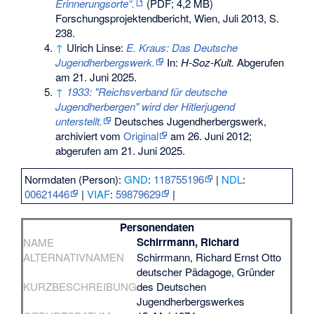
Erinnerungsorte“.
(PDF; 4,2 MB)
Forschungsprojektendbericht, Wien, Juli 2013, S.
238.
↑
Ulrich Linse:
E. Kraus: Das Deutsche
Jugendherbergswerk.
In:
H-Soz-Kult.
Abgerufen
am 21. Juni 2025
.
↑
1933: "Reichsverband für deutsche
Jugendherbergen" wird der Hitlerjugend
unterstellt.
Deutsches Jugendherbergswerk,
archiviert vom
Original
am
26. Juni 2012
;
abgerufen am 21. Juni 2025
.
Normdaten (Person):
GND
:
118755196
|
NDL
:
00621446
|
VIAF
:
59879629
|
Personendaten
Schirrmann, Richard
NAME
ALTERNATIVNAMEN
Schirrmann, Richard Ernst Otto
deutscher Pädagoge, Gründer
KURZBESCHREIBUNG
des Deutschen
Jugendherbergswerkes