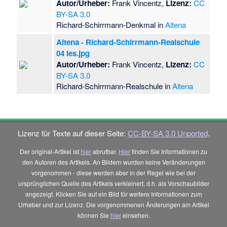
Autor/Urheber:
Frank Vincentz,
Lizenz:
CC
BY-SA 3.0
Richard-Schirrmann-Denkmal in
Altena
Altena - Richard-Schirrmann-Realschule
04 ies.jpg
Autor/Urheber:
Frank Vincentz,
Lizenz:
CC
BY-SA 3.0
Richard-Schirrmann-Realschule in
Altena
Lizenz für Texte auf dieser Seite:
CC-BY-SA 3.0 Unported
.
Der original-Artikel ist
hier
abrufbar.
Hier
finden Sie Informationen zu
den Autoren des Artikels. An Bildern wurden keine Veränderungen
vorgenommen - diese werden aber in der Regel wie bei der
ursprünglichen Quelle des Artikels verkleinert, d.h. als Vorschaubilder
angezeigt. Klicken Sie auf ein Bild für weitere Informationen zum
Urheber und zur Lizenz. Die vorgenommenen Änderungen am Artikel
können Sie
hier
einsehen.