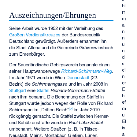
hi
rr
Auszeichnungen/Ehrungen
m
a
Seine Arbeit wurde 1952 mit der Verleihung des
n
Großen Verdienstkreuzes
der Bundesrepublik
n
Deutschland gewürdigt. Außerdem ernannten ihn
u
die Stadt Altena und die Gemeinde Grävenwiesbach
n
zum Ehrenbürger.
d
s
Der Sauerländische Gebirgsverein benannte einen
ei
seiner Hauptwanderwege
Richard-Schirrmann-Weg
.
n
Im Jahr 1971 wurde in Wien-
Donaustadt
(22.
er
Bezirk) die
Schirrmanngasse
und im Jahr 2008 in
E
Stuttgart
eine
Staffel
Richard-Schirrmann-Staffel
h
nach ihm benannt. Die Benennung der Staffel in
ef
Stuttgart wurde jedoch wegen der Rolle von Richard
ra
[
5
]
Schirrmann im „Dritten Reich“
im Jahr 2010
u
rückgängig gemacht. Die Staffel zwischen Kerner-
El
und Schützenstraße wurde in
Paul-Löbe-Staffel
is
umbenannt. Weitere Straßen (z. B. in Titisee-
a
Neustadt, Mainz, Montabaur, Gießen, Lünen,