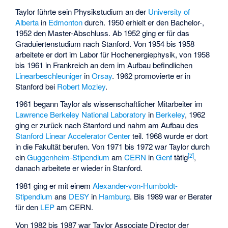
Taylor führte sein Physikstudium an der
University of
Alberta
in
Edmonton
durch. 1950 erhielt er den Bachelor-,
1952 den Master-Abschluss. Ab 1952 ging er für das
Graduiertenstudium nach Stanford. Von 1954 bis 1958
arbeitete er dort im Labor für Hochenergiephysik, von 1958
bis 1961 in Frankreich an dem im Aufbau befindlichen
Linearbeschleuniger
in
Orsay
. 1962 promovierte er in
Stanford bei
Robert Mozley
.
1961 begann Taylor als wissenschaftlicher Mitarbeiter im
Lawrence Berkeley National Laboratory
in
Berkeley
, 1962
ging er zurück nach Stanford und nahm am Aufbau des
Stanford Linear Accelerator Center
teil. 1968 wurde er dort
in die Fakultät berufen. Von 1971 bis 1972 war Taylor durch
[
2
]
ein
Guggenheim-Stipendium
am
CERN
in
Genf
tätig
,
danach arbeitete er wieder in Stanford.
1981 ging er mit einem
Alexander-von-Humboldt-
Stipendium
ans
DESY
in
Hamburg
. Bis 1989 war er Berater
für den
LEP
am CERN.
Von 1982 bis 1987 war Taylor Associate Director der