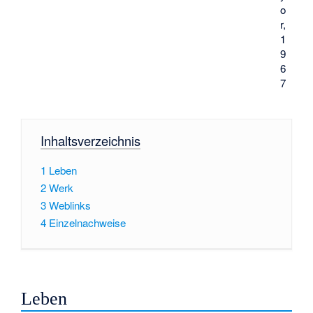
o
r,
1
9
6
7
Inhaltsverzeichnis
1
Leben
2
Werk
3
Weblinks
4
Einzelnachweise
Leben