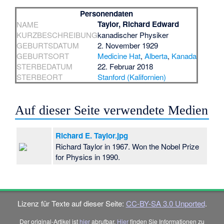
Personendaten
Taylor, Richard Edward
NAME
KURZBESCHREIBUNG
kanadischer Physiker
GEBURTSDATUM
2. November 1929
GEBURTSORT
Medicine Hat
,
Alberta
,
Kanada
STERBEDATUM
22. Februar 2018
STERBEORT
Stanford (Kalifornien)
Auf dieser Seite verwendete Medien
Richard E. Taylor.jpg
Richard Taylor in 1967. Won the Nobel Prize
for Physics in 1990.
Lizenz für Texte auf dieser Seite:
CC-BY-SA 3.0 Unported
.
Der original-Artikel ist
hier
abrufbar.
Hier
finden Sie Informationen zu