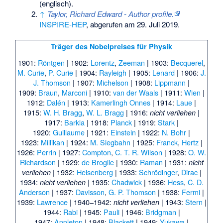
(englisch).
↑
Taylor, Richard Edward - Author profile.
INSPIRE-HEP
,
abgerufen am 29. Juli 2019
.
Träger des Nobelpreises für Physik
1901:
Röntgen
| 1902:
Lorentz
,
Zeeman
| 1903:
Becquerel
,
M. Curie
,
P. Curie
| 1904:
Rayleigh
| 1905:
Lenard
| 1906:
J.
J. Thomson
| 1907:
Michelson
| 1908:
Lippmann
|
1909:
Braun
,
Marconi
| 1910:
van der Waals
| 1911:
Wien
|
1912:
Dalén
| 1913:
Kamerlingh Onnes
| 1914:
Laue
|
1915:
W. H. Bragg
,
W. L. Bragg
| 1916:
|
nicht verliehen
1917:
Barkla
| 1918:
Planck
| 1919:
Stark
|
1920:
Guillaume
| 1921:
Einstein
| 1922:
N. Bohr
|
1923:
Millikan
| 1924:
M. Siegbahn
| 1925:
Franck
,
Hertz
|
1926:
Perrin
| 1927:
Compton
,
C. T. R. Wilson
| 1928:
O. W.
Richardson
| 1929:
de Broglie
| 1930:
Raman
| 1931:
nicht
| 1932:
Heisenberg
| 1933:
Schrödinger
,
Dirac
|
verliehen
1934:
| 1935:
Chadwick
| 1936:
Hess
,
C. D.
nicht verliehen
Anderson
| 1937:
Davisson
,
G. P. Thomson
| 1938:
Fermi
|
1939:
Lawrence
| 1940–1942:
| 1943:
Stern
|
nicht verliehen
1944:
Rabi
| 1945:
Pauli
| 1946:
Bridgman
|
1947:
Appleton
| 1948:
Blackett
| 1949:
Yukawa
|