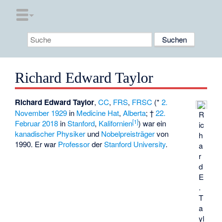
Richard Edward Taylor
Richard Edward Taylor
,
CC
,
FRS
,
FRSC
(*
2.
November
1929
in
Medicine Hat
,
Alberta
; †
22.
R
[
1
]
Februar
2018
in
Stanford
,
Kalifornien
) war ein
ic
kanadischer
Physiker
und
Nobelpreisträger
von
h
1990. Er war
Professor
der
Stanford University
.
a
r
d
E
.
T
a
yl