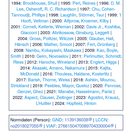
1994:
Brockhouse
,
Shull
| 1995:
Perl
,
Reines
| 1996:
D. M.
Lee
,
Osheroff
,
R. C. Richardson
| 1997:
Chu
,
Cohen-
Tannoudji
,
Phillips
| 1998:
Laughlin
,
Störmer
,
Tsui
| 1999:
’t
Hooft
,
Veltman
| 2000:
Alfjorow
,
Kroemer
,
Kilby
|
2001:
Cornell
,
Ketterle
,
Wieman
| 2002:
Davis Jr.
,
Koshiba
,
Giacconi
| 2003:
Abrikossow
,
Ginsburg
,
Leggett
|
2004:
Gross
,
Politzer
,
Wilczek
| 2005:
Glauber
,
Hall
,
Hänsch
| 2006:
Mather
,
Smoot
| 2007:
Fert
,
Grünberg
|
2008:
Nambu
,
Kobayashi
,
Maskawa
| 2009:
Kao
,
Boyle
,
Smith
| 2010:
Geim
,
Novoselov
| 2011:
Perlmutter
,
Schmidt
,
Riess
| 2012:
Haroche
,
Wineland
| 2013:
Englert
,
Higgs
|
2014:
Akasaki
,
Amano
,
Nakamura
| 2015:
Kajita
,
McDonald
| 2016:
Thouless
,
Haldane
,
Kosterlitz
|
2017:
Barish
,
Thorne
,
Weiss
| 2018:
Ashkin
,
Mourou
,
Strickland
| 2019:
Peebles
,
Mayor
,
Queloz
| 2020:
Penrose
,
Genzel
,
Ghez
| 2021:
Manabe
,
Hasselmann
,
Parisi
|
2022:
Aspect
,
Clauser
,
Zeilinger
| 2023:
Agostini
,
Krausz
,
L’Huillier
| 2024:
Hopfield
,
Hinton
Normdaten (Person):
GND
:
1139136038
|
LCCN
:
no2018027055
|
VIAF
:
2766150470089704330004
|