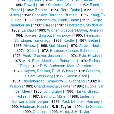
1950:
Powell
| 1951:
Cockcroft
,
Walton
| 1952:
Bloch
,
Purcell
| 1953:
Zernike
| 1954:
Born
,
Bothe
| 1955:
Lamb
,
Kusch
| 1956:
Shockley
,
Bardeen
,
Brattain
| 1957:
Yang
,
T.-
D. Lee
| 1958:
Tscherenkow
,
Frank
,
Tamm
| 1959:
Segrè
,
Chamberlain
| 1960:
Glaser
| 1961:
Hofstadter
,
Mößbauer
|
1962:
Landau
| 1963:
Wigner
,
Goeppert-Mayer
,
Jensen
|
1964:
Townes
,
Bassow
,
Prochorow
| 1965:
Feynman
,
Schwinger
,
Tomonaga
| 1966:
Kastler
| 1967:
Bethe
|
1968:
Alvarez
| 1969:
Gell-Mann
| 1970:
Alfvén
,
Néel
|
1971:
Gábor
| 1972:
Bardeen
,
Cooper
,
Schrieffer
|
1973:
Esaki
,
Giaever
,
Josephson
| 1974:
Ryle
,
Hewish
|
1975:
A. N. Bohr
,
Mottelson
,
Rainwater
| 1976:
Richter
,
Ting
| 1977:
P. W. Anderson
,
Mott
,
Van Vleck
|
1978:
Kapiza
,
Penzias
,
R. W. Wilson
| 1979:
Glashow
,
Salam
,
Weinberg
| 1980:
Cronin
,
Fitch
|
1981:
Bloembergen
,
Schawlow
,
K. Siegbahn
| 1982:
K.
Wilson
| 1983:
Chandrasekhar
,
Fowler
| 1984:
Rubbia
,
van
der Meer
| 1985:
von Klitzing
| 1986:
Ruska
,
Binnig
,
Rohrer
| 1987:
Bednorz
,
Müller
| 1988:
Lederman
,
Schwartz
,
Steinberger
| 1989:
Paul
,
Dehmelt
,
Ramsey
|
1990:
Friedman
,
Kendall
,
| 1991:
de Gennes
|
R. E. Taylor
1992:
Charpak
| 1993:
Hulse
,
J. H. Taylor
|