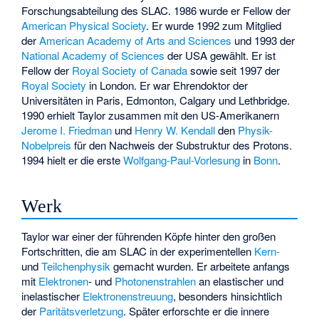
Forschungsabteilung des SLAC. 1986 wurde er Fellow der
American Physical Society
. Er wurde 1992 zum Mitglied
der
American Academy of Arts and Sciences
und 1993 der
National Academy of Sciences
der USA gewählt. Er ist
Fellow der
Royal Society of Canada
sowie seit 1997 der
Royal Society
in London. Er war Ehrendoktor der
Universitäten in Paris, Edmonton, Calgary und Lethbridge.
1990 erhielt Taylor zusammen mit den US-Amerikanern
Jerome I. Friedman
und
Henry W. Kendall
den
Physik-
Nobelpreis
für den Nachweis der Substruktur des Protons.
1994 hielt er die erste
Wolfgang-Paul-Vorlesung
in
Bonn
.
Werk
Taylor war einer der führenden Köpfe hinter den großen
Fortschritten, die am SLAC in der experimentellen
Kern-
und
Teilchenphysik
gemacht wurden. Er arbeitete anfangs
mit
Elektronen
- und
Photonenstrahlen
an
elastischer
und
inelastischer
Elektronenstreuung
, besonders hinsichtlich
der
Paritätsverletzung
. Später erforschte er die innere