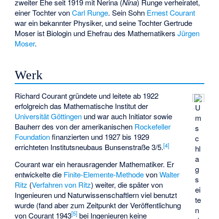
zweiter Ehe seit 1919 mit Nerina (
Nina
) Runge verheiratet,
einer Tochter von
Carl Runge
. Sein Sohn
Ernest Courant
war ein bekannter Physiker, und seine Tochter Gertrude
Moser ist Biologin und Ehefrau des Mathematikers
Jürgen
Moser
.
Werk
Richard Courant gründete und leitete ab 1922
erfolgreich das Mathematische Institut der
U
Universität Göttingen
und war auch Initiator sowie
m
Bauherr des von der amerikanischen
Rockefeller
s
Foundation
finanzierten und 1927 bis 1929
c
[
4
]
errichteten Institutsneubaus Bunsenstraße 3/5.
hl
a
Courant war ein herausragender Mathematiker. Er
g
entwickelte die
Finite-Elemente-Methode
von
Walter
s
Ritz
(
Verfahren von Ritz
) weiter, die später von
ei
Ingenieuren und Naturwissenschaftlern viel benutzt
te
wurde (fand aber zum Zeitpunkt der Veröffentlichung
n
[
5
]
von Courant 1943
bei Ingenieuren keine