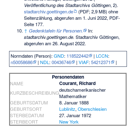
Veröffentlichung des Stadtarchivs Göttingen
, 2).
stadtarchiv.goettingen.de
(PDF; 2,9 MB) ohne
Seitenzählung, abgerufen am 1. Juni 2022, PDF-
Seite 177.
↑
Gedenktafeln für Personen.
In:
stadtarchiv.goettingen.de.
Stadtarchiv Göttingen,
abgerufen am 26. August 2022
.
Normdaten (Person):
GND
:
118522442
|
LCCN
:
n50058686
|
NDL
:
00436746
|
VIAF
:
54212371
|
Personendaten
Courant, Richard
NAME
deutschamerikanischer
KURZBESCHREIBUNG
Mathematiker
GEBURTSDATUM
8. Januar 1888
GEBURTSORT
Lublinitz
,
Oberschlesien
STERBEDATUM
27. Januar 1972
STERBEORT
New York