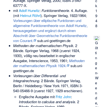
Auflage. Springer Verlag, 2000,
ISBN 3-540-
c
63777-X
.
k
mit
Adolf Hurwitz
:
Funktionentheorie.
4. Auflage.
1
(mit
Helmut Röhrl
). Springer Verlag, 1922/1964;
9
Vorlesungen über elliptische Funktionen und
4
allgemeine Funktionentheorie von Adolf Hurwitz,
8
herausgegeben und ergänzt durch einen
Abschnitt über Geometrische Funktionentheorie
von Courant.
sub.uni-goettingen.de
G
Methoden der mathematischen Physik.
2
öt
Bände. Springer Verlag, 1968 (zuerst 1924,
ti
1930), völlig neu bearbeitet in englischer
n
Ausgabe, Interscience, 1953, 1961;
Methoden
g
der mathematischen Physik
1924.
sub.uni-
e
goettingen.de
n-
Vorlesungen über Differential- und
W
Integralrechnung.
2 Bände. Springer Verlag,
e
Berlin / Heidelberg / New York 1971,
ISBN 3-
e
540-05466-9
(zuerst 1927, 1929 erschienen).
n
Englische Ausgabe mit
Fritz John
:
d
Introduction to calculus and analysis.
2
e,
Bände. Springer Verlag, 1989.