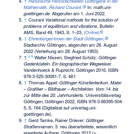
↑
Historische Persönlichkeiten Göttingens in der
Mathematik. Richard Courant.
In:
math.uni-
goettingen.de.
Abgerufen am 1. Juni 2022
.
↑
Courant
Variational methods for the solution of
problems of equilibrium and vibrations
, Bulletin
AMS, Band 49, 1943, S. 1–23,
(Online)
↑
Ehrenbürger/innen der Stadt Göttingen.
Stadtarchiv Göttingen,
abgerufen am 26. August
2022
(Verleihung am 28. August 1953).
a
b
↑
Walter Nissen, Siegfried Schütz:
Göttinger
Gedenktafeln. Ein biographischer Wegweiser.
Vandenhoeck & Ruprecht, Göttingen 2016,
ISBN
978-3-525-30081-7
,
S.
48
f
.
↑
Thomas Appel:
Göttinger Künstlerlexikon. Maler
– Grafiker – Bildhauer – Architekten. Vom 14. bis
zur Mitte des 20. Jahrhunderts
. Universitätsverlag
Göttingen, Göttingen 2022,
ISBN 978-3-86395-504-
5
,
S.
164
(Digitalisat auf univerlag.uni-
goettingen.de).
↑
Gerd Tamke, Rainer Driever:
Göttinger
Straßennamen
. 3. neu überarbeitete, wesentlich
erweiterte Auflage, Göttingen 2012 (=