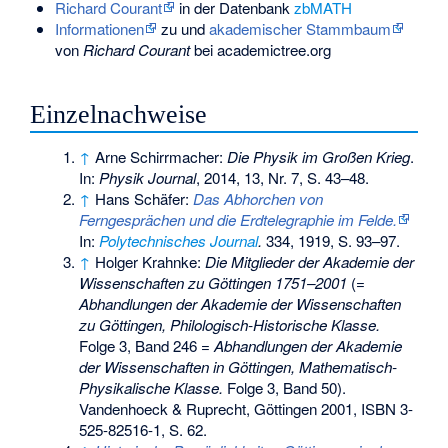
Richard Courant
in der Datenbank
zbMATH
Informationen
zu und
akademischer Stammbaum
von
Richard Courant
bei academictree.org
Einzelnachweise
↑
Arne Schirrmacher:
Die Physik im Großen Krieg
.
In:
Physik Journal
, 2014, 13, Nr. 7, S. 43–48.
↑
Hans Schäfer:
Das Abhorchen von
Ferngesprächen und die Erdtelegraphie im Felde.
In:
Polytechnisches Journal
.
334, 1919, S. 93–97.
↑
Holger Krahnke:
Die Mitglieder der Akademie der
Wissenschaften zu Göttingen 1751–2001
(=
Abhandlungen der Akademie der Wissenschaften
zu Göttingen, Philologisch-Historische Klasse.
Folge 3, Band 246 =
Abhandlungen der Akademie
der Wissenschaften in Göttingen, Mathematisch-
Physikalische Klasse.
Folge 3, Band 50).
Vandenhoeck & Ruprecht, Göttingen 2001,
ISBN 3-
525-82516-1
, S. 62.