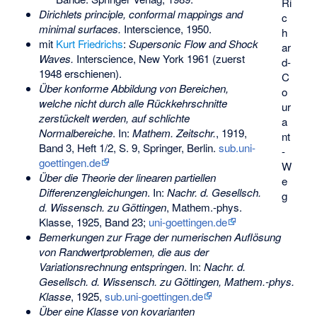
Ri
Dirichlets principle, conformal mappings and
c
minimal surfaces.
Interscience, 1950.
h
mit
Kurt Friedrichs
:
Supersonic Flow and Shock
ar
Waves.
Interscience, New York 1961 (zuerst
d-
1948 erschienen).
C
Über konforme Abbildung von Bereichen,
o
welche nicht durch alle Rückkehrschnitte
ur
zerstückelt werden, auf schlichte
a
Normalbereiche
. In:
Mathem. Zeitschr.
, 1919,
nt
Band 3, Heft 1/2, S. 9, Springer, Berlin.
sub.uni-
-
goettingen.de
W
Über die Theorie der linearen partiellen
e
Differenzengleichungen
. In:
Nachr. d. Gesellsch.
g
d. Wissensch. zu Göttingen
, Mathem.-phys.
Klasse, 1925, Band 23;
uni-goettingen.de
Bemerkungen zur Frage der numerischen Auflösung
von Randwertproblemen, die aus der
Variationsrechnung entspringen
. In:
Nachr. d.
Gesellsch. d. Wissensch. zu Göttingen, Mathem.-phys.
Klasse
, 1925,
sub.uni-goettingen.de
Über eine Klasse von kovarianten