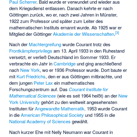
Paul Scherrer
. Bald wurde er verwundet und wieder aus
dem Kriegsdienst entlassen. Danach kehrte er nach
Göttingen zurück, wo er, nach zwei Jahren in Münster,
1922 zum Professor und später zum Leiter des
mathematischen Instituts ernannt wurde. Ab 1925 war er
[
3
]
Mitglied der Göttinger
Akademie der Wissenschaften
.
Nach der
Machtergreifung
wurde Courant trotz des
Frontkämpferprivilegs
am 13. April 1933 in den Ruhestand
versetzt, er verließ Deutschland im Sommer 1933. Er
verbrachte ein Jahr in
Cambridge
und ging anschließend
nach
New York
, wo er 1936 Professor wurde. Dort baute er
mit
Kurt Friedrichs
, den er aus Göttingen mitbrachte, und
dem jungen
Peter Lax
ein mathematisches
Forschungszentrum auf. Das
Courant Institute for
Mathematical Sciences
(wie es seit 1964 heißt) an der
New
York University
gehört zu den weltweit angesehensten
Instituten für
Angewandte Mathematik
. 1953 wurde Courant
in die
American Philosophical Society
und 1955 in die
National Academy of Sciences
gewählt.
Nach kurzer Ehe mit Nelly Neumann war Courant in