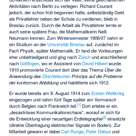
Aktivitäten nach Berlin zu verlegen. Richard Courant
jedoch, der schon früh begonnen hatte, selbstständig Geld
als Privatlehrer neben der Schule zu verdienen, blieb in
Breslau zurück. Durch die Arbeit als Privatlehrer lernte er
auch seine spätere Frau, die Mathematikerin
Nelli
Neumann
kennen. Zum Wintersemester 1906/07 nahm er
ein Studium an der
Universität Breslau
auf, zunächst im
Fach Physik, später Mathematik. Er fand die Vorlesungen
eher unbefriedigend und ging nach
Zürich
und anschließend
nach
Göttingen
, wo er Assistent von
David Hilbert
wurde.
1910 promovierte Courant dort über das Thema
Über die
Anwendung des
Dirichletschen
Prinzips auf die Probleme
der konformen Abbildung
und habilitierte sich 1912.
Er wurde bereits am 8. August 1914 zum
Ersten Weltkrieg
eingezogen und nahm fünf Tage später am Vormarsch
[
1
]
durch Belgien nach Frankreich teil.
Dort erlebte er ein
„desaströses Kommunikationschaos“, worauf er sich für
[
2
]
die Entwicklung einer neuartigen
Erdtelegraphie
einsetzte
(direkte Übertragung elektrischer Signale im Boden). Zur
Mitarbeit gewann er dabei
Carl Runge
,
Peter Debye
und