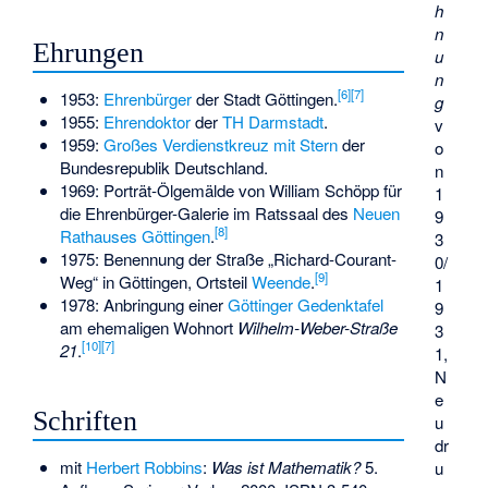
h
n
Ehrungen
u
n
[
6
]
[
7
]
1953:
Ehrenbürger
der Stadt Göttingen.
g
1955:
Ehrendoktor
der
TH Darmstadt
.
v
1959:
Großes Verdienstkreuz mit Stern
der
o
Bundesrepublik Deutschland.
n
1969: Porträt-Ölgemälde von William Schöpp für
1
die Ehrenbürger-Galerie im Ratssaal des
Neuen
9
[
8
]
Rathauses Göttingen
.
3
1975: Benennung der Straße „Richard-Courant-
0/
[
9
]
Weg“ in Göttingen, Ortsteil
Weende
.
1
1978: Anbringung einer
Göttinger Gedenktafel
9
am ehemaligen Wohnort
Wilhelm-Weber-Straße
3
[
10
]
[
7
]
21
.
1,
N
e
Schriften
u
dr
mit
Herbert Robbins
:
Was ist Mathematik?
5.
u