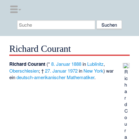
Richard Courant
Richard Courant
(*
8. Januar
1888
in
Lublinitz
,
Oberschlesien
; †
27. Januar
1972
in
New York
) war
R
ein
deutsch-amerikanischer
Mathematiker
.
ic
h
a
r
d
C
o
u
r
a