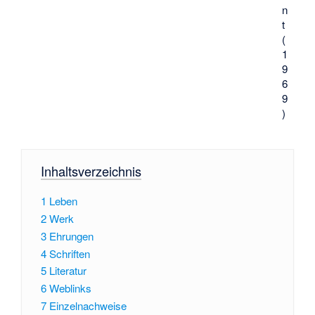
n
t
(
1
9
6
9
)
Inhaltsverzeichnis
1
Leben
2
Werk
3
Ehrungen
4
Schriften
5
Literatur
6
Weblinks
7
Einzelnachweise