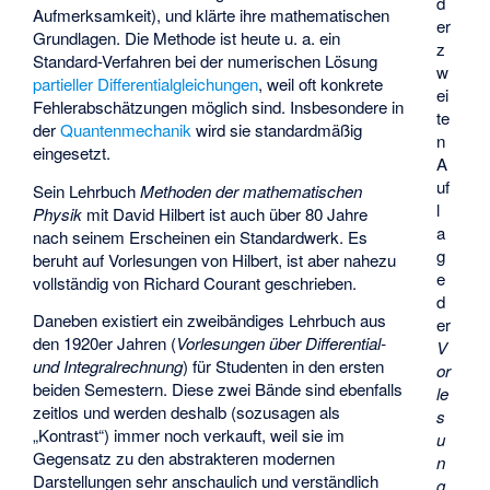
d
Aufmerksamkeit), und klärte ihre mathematischen
er
Grundlagen. Die Methode ist heute u. a. ein
z
Standard-Verfahren bei der numerischen Lösung
w
partieller Differentialgleichungen
, weil oft konkrete
ei
Fehlerabschätzungen möglich sind. Insbesondere in
te
der
Quantenmechanik
wird sie standardmäßig
n
eingesetzt.
A
uf
Sein Lehrbuch
Methoden der mathematischen
l
Physik
mit David Hilbert ist auch über 80 Jahre
a
nach seinem Erscheinen ein Standardwerk. Es
g
beruht auf Vorlesungen von Hilbert, ist aber nahezu
e
vollständig von Richard Courant geschrieben.
d
Daneben existiert ein zweibändiges Lehrbuch aus
er
den 1920er Jahren (
Vorlesungen über Differential-
V
und Integralrechnung
) für Studenten in den ersten
or
beiden Semestern. Diese zwei Bände sind ebenfalls
le
zeitlos und werden deshalb (sozusagen als
s
„Kontrast“) immer noch verkauft, weil sie im
u
Gegensatz zu den abstrakteren modernen
n
Darstellungen sehr anschaulich und verständlich
g