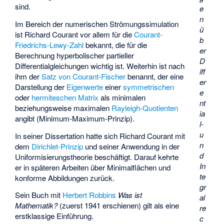
sind.
e
n
Im Bereich der
numerischen Strömungssimulation
ü
ist Richard Courant vor allem für die
Courant-
b
Friedrichs-Lewy-Zahl
bekannt, die für die
er
Berechnung hyperbolischer partieller
D
Differentialgleichungen wichtig ist. Weiterhin ist nach
iff
ihm der
Satz von Courant-Fischer
benannt, der eine
er
Darstellung der
Eigenwerte
einer
symmetrischen
e
oder
hermiteschen Matrix
als minimalen
nt
beziehungsweise maximalen
Rayleigh-Quotienten
ia
angibt (Minimum-Maximum-Prinzip).
l-
u
In seiner Dissertation hatte sich Richard Courant mit
n
dem
Dirichlet-Prinzip
und seiner Anwendung in der
d
Uniformisierungstheorie beschäftigt. Darauf kehrte
In
er in späteren Arbeiten über Minimalflächen und
te
konforme Abbildungen zurück.
gr
Sein Buch mit
Herbert Robbins
Was ist
al
Mathematik?
(zuerst 1941 erschienen) gilt als eine
re
erstklassige Einführung.
c