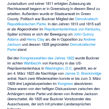
Jurastudium und seiner 1811 erfolgten Zulassung als
Rechtsanwalt begann er in Greensburg in diesem Beruf zu
arbeiten. Außerdem wurde er Staatsanwalt im Green
County. Politisch war Buckner Mitglied der
Demokratisch-
Republikanischen Partei
. In den Jahren 1813 und 1815 saß
er als Abgeordneter im
Repräsentantenhaus von Kentucky
.
Später schloss er sich der Bewegung um
John Quincy
Adams
und
Henry Clay
an, die in Opposition zu
Andrew
Jackson
und dessen 1828 gegründeter
Demokratischer
Partei
stand.
Bei den
Kongresswahlen des Jahres 1822
wurde Buckner
im achten
Wahlbezirk
von Kentucky in das US-
Repräsentantenhaus in
Washington, D.C.
gewählt, wo er
am 4. März 1823 die Nachfolge von
James D. Breckinridge
antrat. Nach zwei Wiederwahlen konnte er bis zum 3. März
1829 drei Legislaturperioden im
Kongress
absolvieren.
Diese waren von den heftigen Diskussionen zwischen den
Anhängern seiner Partei und denen von Andrew Jackson
überschattet. Ab 1825 war Buckner Vorsitzender des
Ausschusses, der sich mit privaten Landansprüchen
befasste.