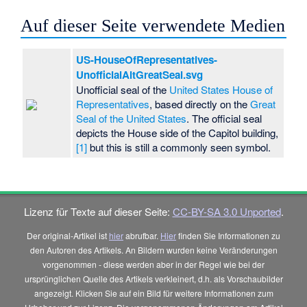
Auf dieser Seite verwendete Medien
US-HouseOfRepresentatives-
UnofficialAltGreatSeal.svg
Unofficial seal of the
United States House of
Representatives
, based directly on the
Great
Seal of the United States
. The official seal
depicts the House side of the Capitol building,
[1]
but this is still a commonly seen symbol.
Lizenz für Texte auf dieser Seite:
CC-BY-SA 3.0 Unported
.
Der original-Artikel ist
hier
abrufbar.
Hier
finden Sie Informationen zu
den Autoren des Artikels. An Bildern wurden keine Veränderungen
vorgenommen - diese werden aber in der Regel wie bei der
ursprünglichen Quelle des Artikels verkleinert, d.h. als Vorschaubilder
angezeigt. Klicken Sie auf ein Bild für weitere Informationen zum