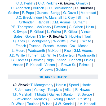
C.D. Perkins
|
C.C. Perkins
•
Ormsby
|
8. Bezirk:
R. Anderson
|
Bullock
|
J.D. Breckinridge
|
|
R. Buckner
Gaither
|
P. Pope
|
Graves
|
Sprigg
|
G. Davis I
|
Morehead
|
J.C. Breckinridge
|
A. Marshall
|
J. Clay
|
Simms
|
Crittenden
|
Randall
|
G.M. Adams
|
Durham
|
P.B. Thompson
|
McCreary
|
Davison
|
G. Gilbert
|
Helm
|
K. Swope
|
R. Gilbert
|
L. Walker
|
R. Gilbert
|
Vinson
|
Bates
|
Golden
|
Siler
•
S. Hopkins
|
Taul
|
9. Bezirk:
Quarles
|
T. Montgomery
|
Wickliffe
|
Love
|
J. White
|
French
|
Trumbo
|
French
|
Mason
|
Cox
|
Mason
|
L. Moore
|
Wadsworth
|
McKee II
|
Rice
|
G.M. Adams
|
J.D. White
|
Turner
|
J.D. White
|
Culbertson
|
Wadsworth
|
G. Thomas
|
Paynter
|
Pugh
|
Kehoe
|
Bennett
|
Fields
|
Vinson
|
E. Kendall
|
Vinson
|
J. Brown Sr.
|
Robsion
|
W. Lewis
|
Golden
10. bis 13. Bezirk
T. Montgomery
|
Hardin
|
Speed
|
Hardin
|
10. Bezirk:
F. Johnson
|
Yancey
|
Tompkins
|
Allan
|
R. Hawes
|
T.F. Marshall
|
Tibbatts
|
Gaines
|
Stanton
|
S. Swope
|
Stevenson
|
Menzies
|
J. Young
|
Clarke
|
Phister
|
J.D. White
|
Taulbee
|
Wilson
|
J.W. Kendall
|
J.M. Kendall
|