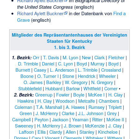
Richard Aylett Buckner
im
Biographical Directory of
the United States Congress
(englisch)
Richard Aylett Buckner
in der Datenbank von
Find a
Grave
(englisch)
Mitglieder des Repräsentantenhauses der Vereinigten
Staaten für Kentucky
1. bis 3. Bezirk
Orr
|
T. Davis
|
M. Lyon
|
New
|
Clark
|
Fletcher
|
1. Bezirk:
D. Trimble
|
Daniel
|
C. Lyon
|
Boyd
|
Murray
|
Boyd
|
Burnett
|
Casey
|
L. Anderson
|
L. Trimble
|
Crossland
|
Boone
|
O. Turner I
|
Stone
|
Hendrick
|
Wheeler
|
O. James
|
Barkley
|
W. Gregory
|
N. Gregory
|
Stubblefield
|
Hubbard
|
Barlow
|
Whitfield
|
Comer
•
Greenup
|
Fowler
|
Boyle
|
McKee I
|
H. Clay
|
2. Bezirk:
Hawkins
|
H. Clay
|
Woodson
|
Metcalfe
|
Chambers
|
Coleman
|
T.A. Marshall
|
A. Hawes
|
Rumsey
|
Triplett
|
Green
|
J. McHenry
|
Clarke
|
J.L. Johnson
|
Grey
|
Campbell
|
Peyton
|
Jackson
|
Yeaman
|
Ritter
|
McKee II
|
Sweeney
|
H. McHenry
|
J. Brown
|
McKenzie
|
J. Clay
|
Laffoon
|
Ellis
|
Clardy
|
Allen
|
Stanley
|
Kincheloe
|
Dorsey
|
Cary
|
Vincent
|
Clements
|
Whitaker
|
Withers
|