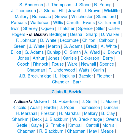
S. Anderson
|
J. Thompson
|
J. Stone
|
B. Young
|
J. Thompson
|
J. Stone
|
Hill
|
Jewett
|
J. Brown
|
Wickliffe
|
Mallory
|
Rousseau
|
Grover
|
Winchester
|
Standiford
|
Parsons
|
Watterson
|
Willis
|
Caruth
|
Evans
|
O. Turner II
|
Irwin
|
Sherley
|
Ogden
|
Thatcher
|
Spence
|
Siler
|
Carter
|
Rogers
•
Bedinger
|
Desha
|
Sharp
|
D. Walker
|
6. Bezirk:
F. Johnson
|
D. White
|
Lecompte
|
Chilton
|
Calhoon
|
Green
|
J. White
|
Martin
|
G. Adams
|
Breck
|
A. White
|
Elliott
|
G. Adams
|
Dunlap
|
G. Smith
|
A. Ward
|
J. Brown
|
Jones
|
Arthur
|
Jones
|
Carlisle
|
Dickerson
|
Berry
|
Gooch
|
Rhinock
|
Rouse
|
Ware
|
Newhall
|
Spence
|
Chapman
|
T. Underwood
|
Watts
|
Curlin
|
J.B. Breckinridge
|
L. Hopkins
|
Baesler
|
Fletcher
|
Chandler
|
Barr
7. bis 9. Bezirk
McKee I
|
G. Robertson
|
J. Smith
|
T. Moore
|
7. Bezirk:
Kincaid
|
Adair
|
Hardin
|
J. Pope
|
Thomasson
|
Duncan
|
H. Marshall
|
Preston
|
H. Marshall
|
Mallory
|
B. Clay
|
Shanklin
|
Beck
|
J. Blackburn
|
W. Breckinridge
|
Owens
|
Settle
|
Gayle
|
S. Trimble
|
Kimball
|
Cantrill
|
Morris
|
Chapman
|
R. Blackburn
|
Chapman
|
May
|
Meade
|