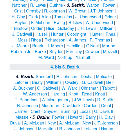
Natcher
|
R. Lewis
|
Guthrie
•
Walton
|
Rowan
|
3. Bezirk:
Crist
|
Ormsby
|
R. Johnson
|
W. Brown
|
J.T. Johnson
|
H. Clay
|
Clark
|
Allan
|
Tompkins
|
J. Underwood
|
Grider
|
Peyton
|
F. McLean
|
Ewing
|
Bristow
|
W. Underwood
|
Bristow
|
Grider
|
Hise
|
Golladay
|
J.H. Lewis
|
Milliken
|
J. Caldwell
|
Halsell
|
Hunter
|
Goodnight
|
Hunter
|
Rhea
|
Moss
|
Rhea
|
Richardson
|
A. James
|
R. Thomas
|
J. Moore
|
Roark
|
J. Moore
|
Hamilton
|
O’Neal
|
Morton
|
Robsion Jr.
|
Burke
|
Snyder
|
Farnsley
|
Cowger
|
Mazzoli
|
M. Ward
|
Northup
|
Yarmuth
4. bis 6. Bezirk
Sandford
|
R. Johnson
|
Desha
|
Metcalfe
|
4. Bezirk:
Letcher
|
Beaty
|
Williams
|
Owsley
|
G. Caldwell
|
Bell
|
A. Buckner
|
G. Caldwell
|
W. Ward
|
Chrisman
|
Talbott
|
W. Anderson
|
Harding
|
Knott
|
Read
|
Knott
|
T. Robertson
|
A. Montgomery
|
J.W. Lewis
|
D. Smith
|
B. Johnson
|
Moorman
|
Craddock
|
Carden
|
Creal
|
Carrier
|
Chelf
|
Snyder
|
Bunning
|
Lucas
|
G. Davis II
|
Massie
•
Fowler
|
Howard
|
Barry
|
H. Clay
|
5. Bezirk:
Duval
|
A. McLean
|
New
|
A. McLean
|
New
|
J.T. Johnson
|
J. Johnson
|
McHatton
|
R. Johnson
|
Letcher
|
Harlan
|