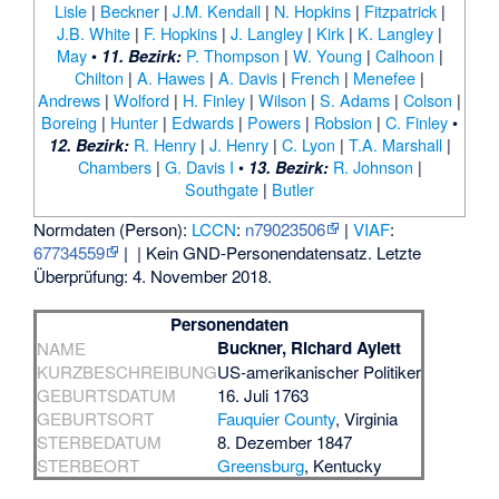
Lisle
|
Beckner
|
J.M. Kendall
|
N. Hopkins
|
Fitzpatrick
|
J.B. White
|
F. Hopkins
|
J. Langley
|
Kirk
|
K. Langley
|
May
•
P. Thompson
|
W. Young
|
Calhoon
|
11. Bezirk:
Chilton
|
A. Hawes
|
A. Davis
|
French
|
Menefee
|
Andrews
|
Wolford
|
H. Finley
|
Wilson
|
S. Adams
|
Colson
|
Boreing
|
Hunter
|
Edwards
|
Powers
|
Robsion
|
C. Finley
•
R. Henry
|
J. Henry
|
C. Lyon
|
T.A. Marshall
|
12. Bezirk:
Chambers
|
G. Davis I
•
R. Johnson
|
13. Bezirk:
Southgate
|
Butler
Normdaten (Person):
LCCN
:
n79023506
|
VIAF
:
67734559
|
| Kein GND-Personendatensatz. Letzte
Überprüfung: 4. November 2018.
Personendaten
Buckner, Richard Aylett
NAME
KURZBESCHREIBUNG
US-amerikanischer Politiker
GEBURTSDATUM
16. Juli 1763
GEBURTSORT
Fauquier County
, Virginia
STERBEDATUM
8. Dezember 1847
STERBEORT
Greensburg
, Kentucky