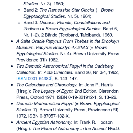
Studies.
Nr. 3). 1960;
Band 2:
The Ramesside Star Clocks
(=
Brown
Egyptological Studies.
Nr. 5). 1964;
Band 3:
Decans, Planets, Constellations and
Zodiacs
(=
Brown Egyptological Studies.
Band 6,
Nr. 1–2). 2 Bände (Textband, Tafelband). 1969.
A Saite Oracle Papyrus From Thebes in the Brooklyn
Museum. Papyrus Brooklyn 47.218.3
(=
Brown
Egyptological Studies.
Nr. 4). Brown University Press,
Providence (RI) 1962.
Two Demotic Astronomical Papyri in the Carlsberg
Collection.
In:
Acta Orientalia.
Band 26, Nr. 3/4, 1962,
ISSN
0001-6438
, S. 143–147.
The Calendars and Chronology.
In: John R. Harris
(Hrsg.):
The Legacy of Egypt.
2nd Edition. Clarendon
Press, Oxford 1971,
ISBN 0-19-821912-1
, S. 13–26.
Demotic Mathematical Papyri
(=
Brown Egyptological
Studies.
7). Brown University Press, Providence (RI)
1972,
ISBN 0-87057-132-X
.
Ancient Egyptian Astronomy.
In: Frank R. Hodson
(Hrsg.):
The Place of Astronomy in the Ancient World.