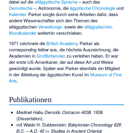
dabei auf die
altägyptische Sprache
– auch das
Demotische
–, Astronomie, die
ägyptische Chronologie
und
Kalender
. Parker sorgte durch seine Arbeiten dafür, dass
andere Wissenschaftler sich den Themen des
altägyptischen
Verwaltungs-
sowie der
altägyptischen
Mondkalender
weiterhin verschrieben.
1971 zeichnete die
British Academy
Parker als
corresponding fellow
aus, die höchste Auszeichnung, die
Akademien in
Großbritannien
zu verleihen haben. Er war
der erste US-Amerikaner, der auf diese Art und Weise
gewürdigt wurde. Später war Parker ebenfalls ein Mitglied
in der Abteilung der ägyptischen Kunst im
Museum of Fine
Arts
.
Publikationen
Medinet Habu Demotic Ostracon 4038.
1938
(Dissertation).
mit Waldo H. Dubberstein:
Babylonian Chronology 626
B.C. – A.D. 45
(=
Studies in Ancient Oriental