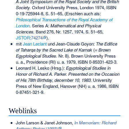
A Joint Symposium of the Royal Society and the British
Society.
Oxford University Press, London 1974,
ISBN
0-19-725944-8
, S. 51–65, (Erschien auch als:
Philosophical Transactions of the Royal Academy of
London
.
Series A:
Mathematical and Physical
Sciences.
Band 276, Nr. 1257, 1974, S. 51–65,
JSTOR
:
74274
).
mit
Jean Leclant
und
Jean-Claude Goyon
:
The Edifice
of Taharqa by the Sacred Lake of Karnak
(=
Brown
Egyptological Studies.
Nr. 8). Brown University Press
u. a., Providence (RI) u. a. 1979,
ISBN 0-85331-423-3
.
Leonard H. Lesko
(Hrsg.):
Egyptological Studies in
Honor of Richard A. Parker. Presented on the Occasion
of His 78th Birthday, december 10, 1983.
University
Press of New England, Hanover (NH) u. a. 1986,
ISBN
0-87451-321-9
.
Weblinks
John Larson & Janet Johnson,
In Memoriam: Richard
Anthony Parker
(1993)