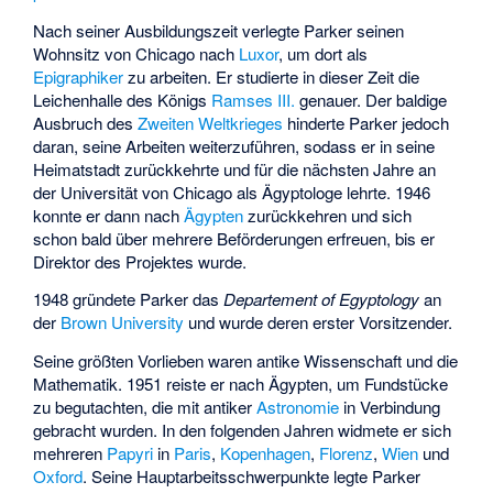
Nach seiner Ausbildungszeit verlegte Parker seinen
Wohnsitz von Chicago nach
Luxor
, um dort als
Epigraphiker
zu arbeiten. Er studierte in dieser Zeit die
Leichenhalle des Königs
Ramses III.
genauer. Der baldige
Ausbruch des
Zweiten Weltkrieges
hinderte Parker jedoch
daran, seine Arbeiten weiterzuführen, sodass er in seine
Heimatstadt zurückkehrte und für die nächsten Jahre an
der Universität von Chicago als Ägyptologe lehrte. 1946
konnte er dann nach
Ägypten
zurückkehren und sich
schon bald über mehrere Beförderungen erfreuen, bis er
Direktor des Projektes wurde.
1948 gründete Parker das
Departement of Egyptology
an
der
Brown University
und wurde deren erster Vorsitzender.
Seine größten Vorlieben waren antike Wissenschaft und die
Mathematik. 1951 reiste er nach Ägypten, um Fundstücke
zu begutachten, die mit antiker
Astronomie
in Verbindung
gebracht wurden. In den folgenden Jahren widmete er sich
mehreren
Papyri
in
Paris
,
Kopenhagen
,
Florenz
,
Wien
und
Oxford
. Seine Hauptarbeitsschwerpunkte legte Parker