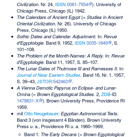
Civilization.
Nr. 24,
ISSN
0081-7554
). University of
Chicago Press, Chicago (IL) 1942.
The Calendars of Ancient Egypt
(=
Studies in Ancient
Oriental Civilization.
Nr. 26). University of Chicago
Press, Chicago (IL) 1950.
Sothic Dates and Calendar. Adjustment.
In:
Revue
d'Egyptologie.
Band 9, 1952,
ISSN
0035-1849
, S.
101–108.
The Problem of the Month-Names: A Reply.
In:
Revue
d'Egyptologie.
Band 11, 1957, S. 85–107.
The Lunar Dates of Thutmose III and Ramesses II.
In:
Journal of Near Eastern Studies
.
Band 16, Nr. 1, 1957,
S. 39–43,
JSTOR
:
542463
.
A Vienna Demotic Papyrus on Eclipse- and Lunar-
Omina
(=
Brown Egyptological Studies.
2,
ZDB
-ID
1478631-X
). Brown University Press, Providence RI
1959.
mit
Otto Neugebauer
:
Egyptian Astronomical Texts.
Band 3 (von insgesamt 4 Bänden). Brown University
Press u. a., Providence RI u. a. 1960–1969;
Band 1:
The Early Decans
(=
Brown Egyptological