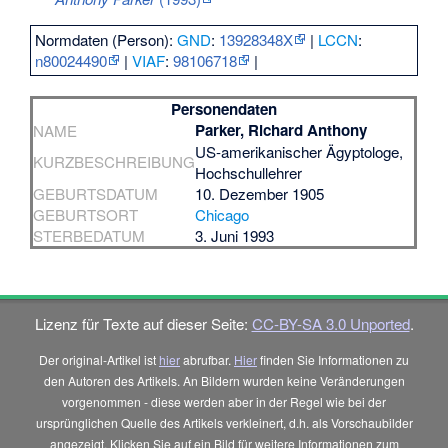
Normdaten (Person):
GND
:
13928348X
|
LCCN
:
n80024490
|
VIAF
:
98106718
|
Personendaten
Parker, Richard Anthony
NAME
US-amerikanischer Ägyptologe,
KURZBESCHREIBUNG
Hochschullehrer
GEBURTSDATUM
10. Dezember 1905
GEBURTSORT
Chicago
STERBEDATUM
3. Juni 1993
Lizenz für Texte auf dieser Seite:
CC-BY-SA 3.0 Unported
.
Der original-Artikel ist
hier
abrufbar.
Hier
finden Sie Informationen zu
den Autoren des Artikels. An Bildern wurden keine Veränderungen
vorgenommen - diese werden aber in der Regel wie bei der
ursprünglichen Quelle des Artikels verkleinert, d.h. als Vorschaubilder
angezeigt. Klicken Sie auf ein Bild für weitere Informationen zum