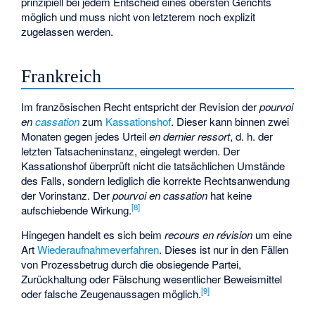
prinzipiell bei jedem Entscheid eines obersten Gerichts
möglich und muss nicht von letzterem noch explizit
zugelassen werden.
Frankreich
Im französischen Recht entspricht der Revision der
pourvoi
en
cassation
zum
Kassationshof
. Dieser kann binnen zwei
Monaten gegen jedes Urteil
en dernier ressort
, d. h. der
letzten Tatsacheninstanz, eingelegt werden. Der
Kassationshof überprüft nicht die tatsächlichen Umstände
des Falls, sondern lediglich die korrekte Rechtsanwendung
der Vorinstanz. Der
pourvoi en cassation
hat keine
[
8
]
aufschiebende Wirkung.
Hingegen handelt es sich beim
recours en révision
um eine
Art
Wiederaufnahmeverfahren
. Dieses ist nur in den Fällen
von Prozessbetrug durch die obsiegende Partei,
Zurückhaltung oder Fälschung wesentlicher Beweismittel
[
9
]
oder falsche Zeugenaussagen möglich.