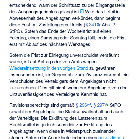
entscheidend, wann der Schriftsatz zu der Eingangsstelle
[
7
]
des Ausgangsgerichtes gelangt ist.
Wird das Urteil in
Abwesenheit des Angeklagten verkündet, dann beginnt
diese Frist mit Zustellung des Urteils (
§ 341
Abs. 2
StPO). Sofern das Ende der Wochenfrist auf einen
Feiertag, einen Samstag oder Sonntag fällt, endet die Frist
erst mit Ablauf des nächsten Werktages.
Sofern die Frist zur Einlegung unverschuldet versäumt
wurde, ist auf Antrag oder von Amts wegen
Wiedereinsetzung in den vorigen Stand
zu gewähren.
Insbesondere ist, im Gegensatz zum Zivilprozessrecht, ein
Verschulden des Verteidigers dem Angeklagten nicht
zuzurechnen. Dies gilt nicht, wenn der Angeklagte von der
Unzuverlässigkeit des Verteidigers Kenntnis hat.
Revisionsberechtigt sind gemäß
§ 296
,
§ 297
StPO
sowohl der Angeklagte, die Staatsanwaltschaft und auch
der Verteidiger. Die Erklärung des Letzteren zum
Rechtsmittel ist jedoch subsidiär zur Erklärung des
Angeklagten, wenn diese in Widerspruch zueinander
stehen. Sofern der Angeklagte jedoch einen
gesetzlichen