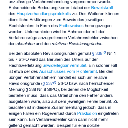
unzulässige Verfahrenshandlung vorgenommen wurde.
Entscheidende Bedeutung kommt dabei der
Beweiskraft
des
Hauptverhandlungsprotokolls
zu. Des Weiteren können
dienstliche Erklärungen zum Beweis des jeweiligen
Rechtsfehlers in Form des
Freibeweises
herangezogen
werden. Unterschieden wird im Rahmen der mit der
Verfahrensrüge anzugreifenden Verfahrensfehler zwischen
den
absoluten
und den
relativen Revisionsgründen
.
Bei den
absoluten Revisionsgründen
gemäß
§ 338
Nr. 1
bis 7 StPO wird das Beruhen des Urteils auf der
Rechtsverletzung
unwiderlegbar vermutet
. Ein solcher Fall
ist etwa der des
Ausschlusses vom Richteramt
. Bei den
übrigen Verfahrensfehlern handelt es sich um
relative
Revisionsgründe
(
§ 337
StPO bzw. nach herrschender
Meinung § 338 Nr. 8 StPO), bei denen die Möglichkeit
bestehen muss, dass das Urteil ohne den Fehler anders
ausgefallen wäre, also auf dem jeweiligen Fehler beruht. Zu
beachten ist in diesem Zusammenhang jedoch, dass in
einigen Fällen ein Rügeverlust durch
Präklusion
eingetreten
sein kann. Ein Verfahrensfehler kann dann nicht mehr
geltend gemacht werden. Beispiel für eine solche