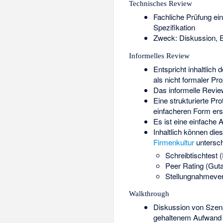
Technisches Review
Fachliche Prüfung ei
Spezifikation
Zweck: Diskussion, E
Informelles Review
Entspricht inhaltlich
als nicht formaler Pr
Das informelle Revie
Eine strukturierte Pro
einfacheren Form erst
Es ist eine einfache 
Inhaltlich können die
Firmenkultur
untersch
Schreibtischtest
(
Peer Rating
(Guta
Stellungnahmeverf
Walkthrough
Diskussion von Szenar
gehaltenem Aufwand