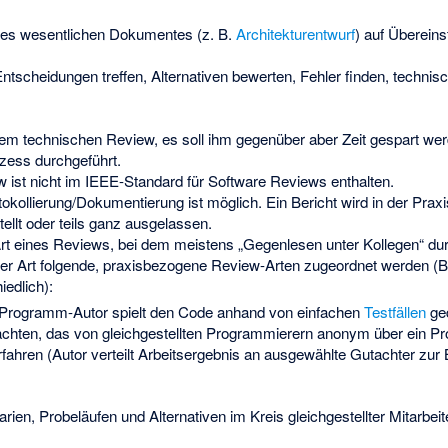
nes wesentlichen Dokumentes (z. B.
Architekturentwurf
) auf Überein
ntscheidungen treffen, Alternativen bewerten, Fehler finden, techni
 dem technischen Review, es soll ihm gegenüber aber Zeit gespart we
ozess durchgeführt.
w ist nicht im IEEE-Standard für Software Reviews enthalten.
tokollierung/Dokumentierung ist möglich. Ein Bericht wird in der Praxi
ellt oder teils ganz ausgelassen.
Art eines Reviews, bei dem meistens „Gegenlesen unter Kollegen“ dur
ser Art folgende, praxisbezogene Review-Arten zugeordnet werden (Be
iedlich):
Programm-Autor spielt den Code anhand von einfachen
Testfällen
ged
chten, das von gleichgestellten Programmierern anonym über ein Pro
ahren (Autor verteilt Arbeitsergebnis an ausgewählte Gutachter zur B
ien, Probeläufen und Alternativen im Kreis gleichgestellter Mitarbeite