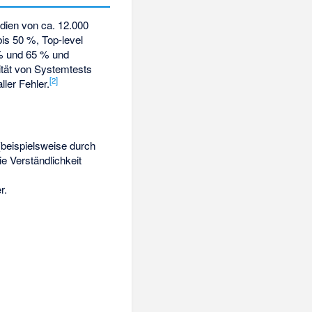
udien von ca. 12.000
is 50 %, Top-level
 % und 65 % und
ität von Systemtests
[
2
]
ler Fehler.
beispielsweise durch
e Verständlichkeit
r.