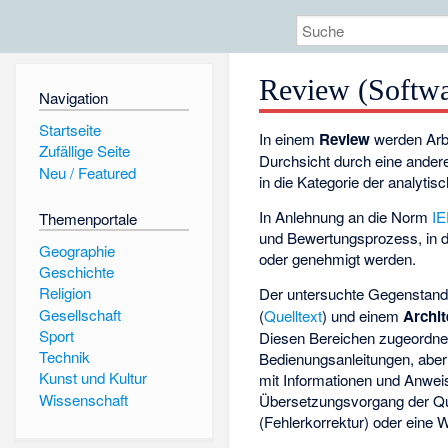
Review (Softwa
Navigation
Startseite
In einem
Review
werden Arb
Zufällige Seite
Durchsicht durch eine ander
Neu / Featured
in die Kategorie der analyt
In Anlehnung an die Norm
IE
Themenportale
und Bewertungsprozess, in 
Geographie
oder genehmigt werden.
Geschichte
Religion
Der untersuchte Gegenstand
Gesellschaft
(
Quelltext
) und einem
Archi
Sport
Diesen Bereichen zugeordne
Technik
Bedienungsanleitungen, aber
Kunst und Kultur
mit Informationen und Anweis
Wissenschaft
Übersetzungsvorgang der Quel
(Fehlerkorrektur) oder eine 