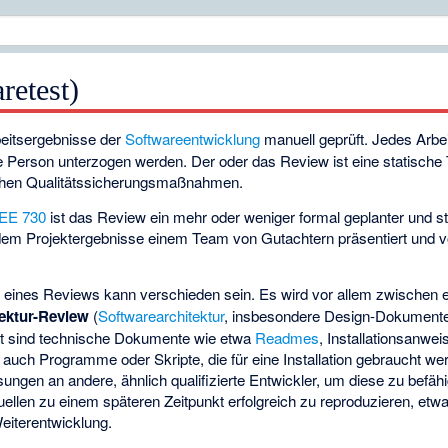
retest)
eitsergebnisse der
Softwareentwicklung
manuell geprüft. Jedes Arbe
e Person unterzogen werden. Der oder das Review ist eine
statische
ischen Qualitätssicherungsmaßnahmen.
EE 730
ist das Review ein mehr oder weniger formal geplanter und st
dem Projektergebnisse einem Team von Gutachtern präsentiert und 
 eines Reviews kann verschieden sein. Es wird vor allem zwischen
tektur-Review
(
Softwarearchitektur
, insbesondere Design-Dokumente
t sind technische Dokumente wie etwa
Readmes
, Installationsanwe
 auch Programme oder Skripte, die für eine Installation gebraucht 
ungen an andere, ähnlich qualifizierte Entwickler, um diese zu befäh
len zu einem späteren Zeitpunkt erfolgreich zu reproduzieren, etwa 
Weiterentwicklung.