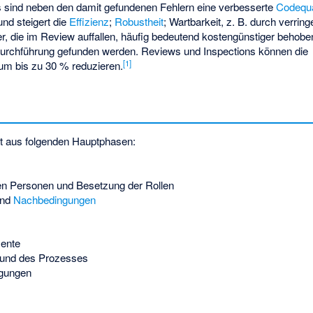
 sind neben den damit gefundenen Fehlern eine verbesserte
Codequa
und steigert die
Effizienz
;
Robustheit
; Wartbarkeit, z. B. durch verrin
r, die im Review auffallen, häufig bedeutend kostengünstiger behob
durchführung gefunden werden. Reviews und Inspections können die
[
1
]
um bis zu 30 % reduzieren.
t aus folgenden Hauptphasen:
ten Personen und Besetzung der Rollen
nd
Nachbedingungen
mente
e und des Prozesses
ngungen