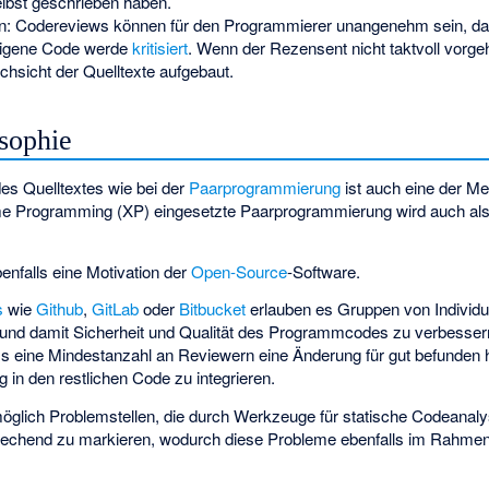
elbst geschrieben haben.
: Codereviews können für den Programmierer unangenehm sein, da 
eigene Code werde
kritisiert
. Wenn der Rezensent nicht taktvoll vorge
hsicht der Quelltexte aufgebaut.
sophie
des Quelltextes wie bei der
Paarprogrammierung
ist auch eine der M
me Programming (XP) eingesetzte Paarprogrammierung wird auch al
benfalls eine Motivation der
Open-Source
-Software.
s
wie
Github
,
GitLab
oder
Bitbucket
erlauben es Gruppen von Individu
nd damit Sicherheit und Qualität des Programmcodes zu verbessern.
ass eine Mindestanzahl an Reviewern eine Änderung für gut befunde
 in den restlichen Code zu integrieren.
möglich Problemstellen, die durch Werkzeuge für statische Codeanal
rechend zu markieren, wodurch diese Probleme ebenfalls im Rahme