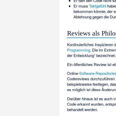
Er darf den Code nicht s
Er muss
Taktgefühl
haben
bekommen könnte, der 
Ablehnung gegen die Durc
Reviews als Philo
Kontinuierliches Inspizieren 
Programming
. Die im Extre
der Entwicklung“ bezeichnet.
Ein öffentliches Review ist e
Online-
Software-Repositorie
Codereviews durchzuführen u
beispielsweise festlegen, d
es möglich ist diese Änderung
Darüber hinaus ist es auch 
Code erkannt wurden, entsp
behandelt werden.