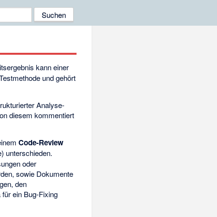
itsergebnis kann einer
 Testmethode
und gehört
rukturierter Analyse-
von diesem kommentiert
 einem
Code-Review
) unterschieden.
isungen oder
werden, sowie Dokumente
igen, den
für ein Bug-Fixing