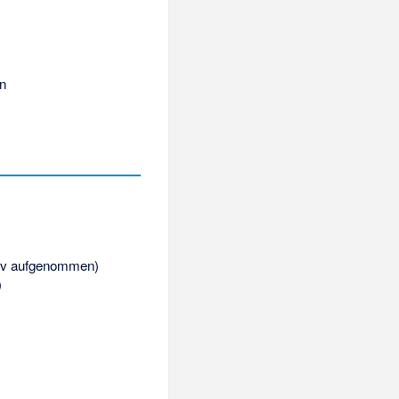
on
itiv aufgenommen)
)