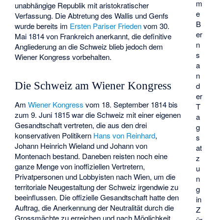
m
unabhängige Republik mit aristokratischer
e
Verfassung. Die Abtretung des Wallis und Genfs
B
wurde bereits im
Ersten Pariser Frieden
vom 30.
er
Mai 1814 von Frankreich anerkannt, die definitive
n
Angliederung an die Schweiz blieb jedoch dem
s
Wiener Kongress vorbehalten.
a
n
Die Schweiz am Wiener Kongress
d
er
Am
Wiener Kongress
vom 18. September 1814 bis
T
zum 9. Juni 1815 war die Schweiz mit einer eigenen
a
Gesandtschaft vertreten, die aus den drei
g
konservativen Politikern
Hans von Reinhard
,
s
Johann Heinrich Wieland
und
Johann von
at
Montenach
bestand. Daneben reisten noch eine
z
ganze Menge von inoffiziellen Vertretern,
u
Privatpersonen und Lobbyisten nach Wien, um die
n
territoriale Neugestaltung der Schweiz irgendwie zu
g
beeinflussen. Die offizielle Gesandtschaft hatte den
in
Auftrag, die Anerkennung der Neutralität durch die
Z
Grossmächte zu erreichen und nach Möglichkeit
ür