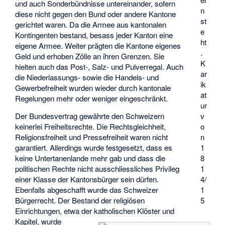
und auch Sonderbündnisse untereinander, sofern
n
diese nicht gegen den Bund oder andere Kantone
st
gerichtet waren. Da die Armee aus kantonalen
e
Kontingenten bestand, besass jeder Kanton eine
ht
eigene Armee. Weiter prägten die Kantone eigenes
.
Geld und erhoben Zölle an ihren Grenzen. Sie
K
hielten auch das Post-, Salz- und Pulverregal. Auch
ar
die Niederlassungs- sowie die Handels- und
ik
Gewerbefreiheit wurden wieder durch kantonale
at
Regelungen mehr oder weniger eingeschränkt.
ur
Der Bundesvertrag gewährte den Schweizern
v
keinerlei Freiheitsrechte. Die Rechtsgleichheit,
o
Religionsfreiheit und Pressefreiheit waren nicht
n
garantiert. Allerdings wurde festgesetzt, dass es
1
keine Untertanenlande mehr gab und dass die
8
politischen Rechte nicht ausschliessliches Privileg
1
einer Klasse der Kantonsbürger sein dürfen.
4/
Ebenfalls abgeschafft wurde das Schweizer
1
Bürgerrecht. Der Bestand der religiösen
5
Einrichtungen, etwa der katholischen Klöster und
Kapitel, wurde