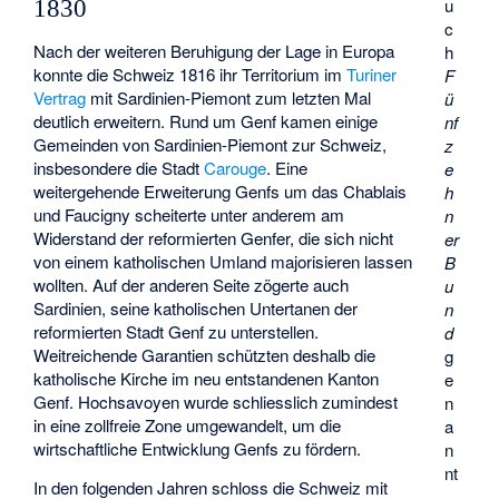
u
1830
c
Nach der weiteren Beruhigung der Lage in Europa
h
konnte die Schweiz 1816 ihr Territorium im
Turiner
F
Vertrag
mit Sardinien-Piemont zum letzten Mal
ü
deutlich erweitern. Rund um Genf kamen einige
nf
Gemeinden von Sardinien-Piemont zur Schweiz,
z
insbesondere die Stadt
Carouge
. Eine
e
weitergehende Erweiterung Genfs um das Chablais
h
und Faucigny scheiterte unter anderem am
n
Widerstand der reformierten Genfer, die sich nicht
er
von einem katholischen Umland majorisieren lassen
B
wollten. Auf der anderen Seite zögerte auch
u
Sardinien, seine katholischen Untertanen der
n
reformierten Stadt Genf zu unterstellen.
d
Weitreichende Garantien schützten deshalb die
g
katholische Kirche im neu entstandenen Kanton
e
Genf. Hochsavoyen wurde schliesslich zumindest
n
in eine zollfreie Zone umgewandelt, um die
a
wirtschaftliche Entwicklung Genfs zu fördern.
n
nt
In den folgenden Jahren schloss die Schweiz mit