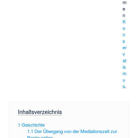
m
e
n
K
o
n
s
er
v
at
is
m
u
s
.
Inhaltsverzeichnis
1
Geschichte
1.1
Der Übergang von der Mediationszeit zur
Restauration