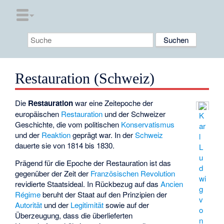
Restauration (Schweiz)
Die
Restauration
war eine Zeitepoche der
europäischen
Restauration
und der
Schweizer
K
Geschichte
, die vom politischen
Konservatismus
ar
und der
Reaktion
geprägt war. In der
Schweiz
l
dauerte sie von 1814 bis 1830.
L
u
Prägend für die Epoche der Restauration ist das
d
gegenüber der Zeit der
Französischen Revolution
wi
revidierte Staatsideal. In Rückbezug auf das
Ancien
g
Régime
beruht der Staat auf den Prinzipien der
v
Autorität
und der
Legitimität
sowie auf der
o
Überzeugung, dass die überlieferten
n