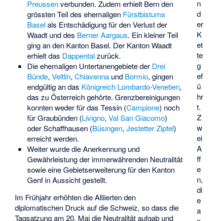
n
Preussen
verbunden. Zudem erhielt Bern den
d
grössten Teil des ehemaligen
Fürstbistums
er
Basel
als Entschädigung für den Verlust der
K
Waadt und des
Berner Aargaus
. Ein kleiner Teil
et
ging an den Kanton Basel. Der Kanton Waadt
te
erhielt das
Dappental
zurück.
g
Die ehemaligen Untertanengebiete der
Drei
ef
Bünde
,
Veltlin
,
Chiavenna
und
Bormio
, gingen
ü
endgültig an das
Königreich Lombardo-Venetien
,
hr
das zu Österreich gehörte. Grenzbereinigungen
t.
konnten weder für das Tessin (
Campione
) noch
Z
für Graubünden (
Livigno
,
Val San Giacomo
)
w
oder Schaffhausen (
Büsingen
,
Jestetter Zipfel
)
ei
erreicht werden.
A
Weiter wurde die Anerkennung und
ff
Gewährleistung der immerwährenden Neutralität
e
sowie eine Gebietserweiterung für den Kanton
n,
Genf in Aussicht gestellt.
di
Im Frühjahr erhöhten die Alliierten den
e
diplomatischen Druck auf die Schweiz, so dass die
a
Tagsatzung am 20. Mai die Neutralität aufgab und
n