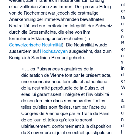
nt
einer zollfreien Zone zustimmen. Der grösste Erfolg
er
von de Rochemont war jedoch die erstmalige
ta
Anerkennung der immerwährenden bewaffneten
n
Neutralität und der territorialen Integrität der Schweiz
e
durch die Grossmächte, die eine von ihm
n
formulierte Erklärung unterzeichneten (→
B
Schweizerische Neutralität
). Die Neutralität wurde
er
ausserdem auf
Hochsavoyen
ausgedehnt, das zum
n
Königreich Sardinien-Piemont
gehörte.
s
in
« …les Puissances signataires de la
d
déclaration de Vienne font par le présent acte,
er
une reconnaissance formelle et authentique
W
de la neutralité perpétuelle de la Suisse, et
a
elles lui garantissent l’intégrité et l’inviolabilité
a
de son territoire dans ses nouvelles limites,
dt
telles qu’elles sont fixées, tant par l’acte du
u
Congrès de Vienne que par le Traité de Paris
n
de ce jour, et telles qu’elles le seront
d
ultérieurement, conformément à la disposition
i
du 3 novembre ci-joint en extrait qui stipule en