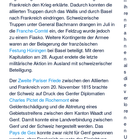
Frankreich den Krieg erklärte. Dadurch konnten die
ih
alliierten Truppen durch das Wallis und durch Basel
re
nach Frankreich eindringen. Schweizerische
n
Truppen unter General Bachmann drangen im Juli in
F
die
Franche-Comté
ein, der Feldzug wurde jedoch
a
zu einem Fiasko. Weitere Kontingente der Armee
h
waren an der Belagerung der französischen
n
Festung Hüningen
bei Basel beteiligt. Mit deren
e
Kapitulation am 28. August endete die letzte
n
militärische Aktion im Ausland mit schweizerischer
al
Beteiligung.
s
di
Der
Zweite Pariser Friede
zwischen den Alliierten
e
und Frankreich vom 20. November 1815 brachte
v
der Schweiz auf Druck des Genfer Diplomatien
er
Charles Pictet de Rochemont
eine
lo
Geldentschädigung und die Abtretung eines
re
Gebietsstreifens zwischen dem Kanton Waadt und
n
Genf. Damit konnte eine Landverbindung zwischen
e
Genf und der Schweiz hergestellt werden. Das
n
Pays de Gex
konnte zwar nicht für Genf gewonnen
U
werden, aber Frankreich musste der Einrichtung