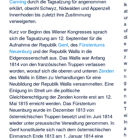
Canning
durch die Tagsatzung für angenommen
ik
erklärt, obwohl Schwyz, Nidwalden und Appenzell
at
Innerrhoden bis zuletzt ihre Zustimmung
ur
verweigerten.
a
uf
Kurz vor Beginn des Wiener Kongresses sprach
di
sich die Tagsatzung am 12. September für die
e
Aufnahme der Republik
Genf
, des
Fürstentums
er
Neuenburg
und der
Republik Wallis
in die
z
Eidgenossenschaft aus. Das Wallis war Anfang
w
1814 von den französischen Truppen verlassen
u
worden, worauf sich die oberen und unteren
Zenden
n
des Wallis in Sitten zu Verhandlungen für eine
g
Neubildung der Republik Wallis versammelten. Eine
e
Einigung im Streit um die politische
n
Gleichberechtigung der Zenden konnte erst am 12.
e
Mai 1815 erreicht werden. Das Fürstentum
T
Neuenburg wurde im Dezember 1813 von
ei
österreichischen Truppen besetzt und im Juni 1814
ln
wieder unter preussische Verwaltung genommen. In
a
Genf konstituierte sich nach dem österreichischen
h
Einmarsch Ende 1813 am 1. Januar 1814 eine