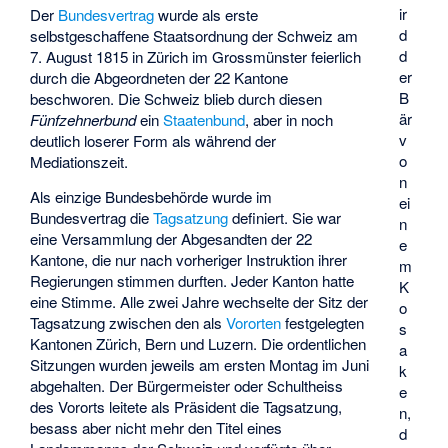
ir
Der
Bundesvertrag
wurde als erste
d
selbstgeschaffene Staatsordnung der Schweiz am
d
7. August 1815 in Zürich im Grossmünster feierlich
er
durch die Abgeordneten der 22 Kantone
B
beschworen. Die Schweiz blieb durch diesen
är
Fünfzehnerbund
ein
Staatenbund
, aber in noch
v
deutlich loserer Form als während der
o
Mediationszeit.
n
Als einzige Bundesbehörde wurde im
ei
Bundesvertrag die
Tagsatzung
definiert. Sie war
n
eine Versammlung der Abgesandten der 22
e
Kantone, die nur nach vorheriger Instruktion ihrer
m
Regierungen stimmen durften. Jeder Kanton hatte
K
eine Stimme. Alle zwei Jahre wechselte der Sitz der
o
Tagsatzung zwischen den als
Vororten
festgelegten
s
Kantonen Zürich, Bern und Luzern. Die ordentlichen
a
Sitzungen wurden jeweils am ersten Montag im Juni
k
abgehalten. Der Bürgermeister oder Schultheiss
e
des Vororts leitete als Präsident die Tagsatzung,
n,
besass aber nicht mehr den Titel eines
d