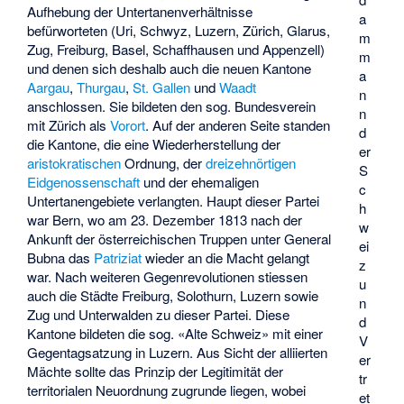
Aufhebung der Untertanenverhältnisse
a
befürworteten (Uri, Schwyz, Luzern, Zürich, Glarus,
m
Zug, Freiburg, Basel, Schaffhausen und Appenzell)
m
und denen sich deshalb auch die neuen Kantone
a
Aargau
,
Thurgau
,
St. Gallen
und
Waadt
n
anschlossen. Sie bildeten den sog.
Bundesverein
n
mit Zürich als
Vorort
. Auf der anderen Seite standen
d
die Kantone, die eine Wiederherstellung der
er
aristokratischen
Ordnung, der
dreizehnörtigen
S
Eidgenossenschaft
und der ehemaligen
c
Untertanengebiete verlangten. Haupt dieser Partei
h
war Bern, wo am 23. Dezember 1813 nach der
w
Ankunft der österreichischen Truppen unter General
ei
Bubna das
Patriziat
wieder an die Macht gelangt
z
war. Nach weiteren Gegenrevolutionen stiessen
u
auch die Städte Freiburg, Solothurn, Luzern sowie
n
Zug und Unterwalden zu dieser Partei. Diese
d
Kantone bildeten die sog. «Alte Schweiz» mit einer
V
Gegentagsatzung in Luzern. Aus Sicht der alliierten
er
Mächte sollte das Prinzip der Legitimität der
tr
territorialen Neuordnung zugrunde liegen, wobei
et