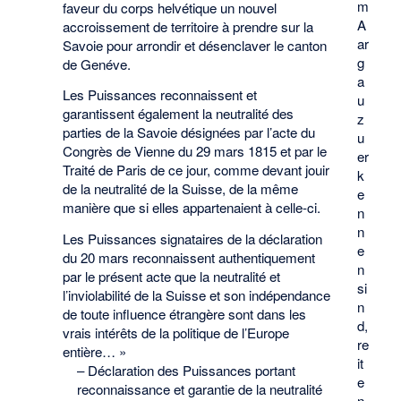
m
faveur du corps helvétique un nouvel
A
accroissement de territoire à prendre sur la
ar
Savoie pour arrondir et désenclaver le canton
g
de Genéve.
a
Les Puissances reconnaissent et
u
garantissent également la neutralité des
z
parties de la Savoie désignées par l’acte du
u
Congrès de Vienne du 29 mars 1815 et par le
er
Traité de Paris de ce jour, comme devant jouir
k
de la neutralité de la Suisse, de la même
e
manière que si elles appartenaient à celle-ci.
n
n
Les Puissances signataires de la déclaration
e
du 20 mars reconnaissent authentiquement
n
par le présent acte que la neutralité et
si
l’inviolabilité de la Suisse et son indépendance
n
de toute influence étrangère sont dans les
d,
vrais intérêts de la politique de l’Europe
re
entière… »
it
–
Déclaration des Puissances portant
e
reconnaissance et garantie de la neutralité
n