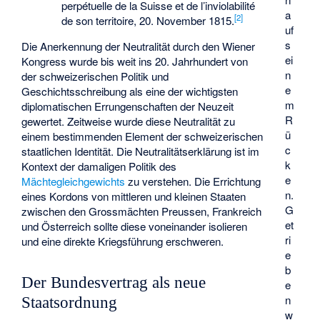
perpétuelle de la Suisse et de l’inviolabilité
a
[2]
de son territoire, 20. November 1815.
uf
s
Die Anerkennung der Neutralität durch den Wiener
ei
Kongress wurde bis weit ins 20. Jahrhundert von
n
der schweizerischen Politik und
e
Geschichtsschreibung als eine der wichtigsten
m
diplomatischen Errungenschaften der Neuzeit
R
gewertet. Zeitweise wurde diese Neutralität zu
ü
einem bestimmenden Element der schweizerischen
c
staatlichen Identität. Die Neutralitätserklärung ist im
k
Kontext der damaligen Politik des
e
Mächtegleichgewichts
zu verstehen. Die Errichtung
n.
eines Kordons von mittleren und kleinen Staaten
G
zwischen den Grossmächten Preussen, Frankreich
et
und Österreich sollte diese voneinander isolieren
ri
und eine direkte Kriegsführung erschweren.
e
b
Der Bundesvertrag als neue
e
n
Staatsordnung
w