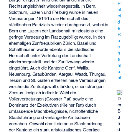
Pi
Rechtsungleichheit wiederhergestellt. In Bern,
ct
Solothurn, Luzern und Freiburg wurde in neuen
et
Verfassungen 1814/15 die Herrschaft des
d
städtischen Patriziats wieder durchgesetzt, wobei in
e
Bern und Luzern der Landschaft mindestens eine
R
geringe Vertretung im Rat zugebilligt wurde. In den
o
ehemaligen Zunftrepubliken Zürich, Basel und
c
Schaffhausen wurde ebenfalls die städtische
h
Herrschaft unter Vertretung der Landschaft
e
wiederhergestellt und der Zunftzwang wieder
m
eingeführt. Auch die Kantone Genf, Wallis,
o
Neuenburg, Graubünden, Aargau, Waadt, Thurgau,
nt
Tessin und St. Gallen erhielten neue Verfassungen,
welche die Zentralgewalt stärkten, einen strengen
Zensus, lediglich indirekte Wahl der
D
Volksvertretungen (Grosser Rat) sowie eine
er
Dominanz der Exekutiven (Kleiner Rat) durch
B
umfassende Machtbefugnisse, nichtöffentliche
u
Staatsführung und verlängerte Amtsdauern
n
vorsahen. Obwohl damit die neue Staatsordnung
d
der Kantone ein stark aristokratisches Gepräge