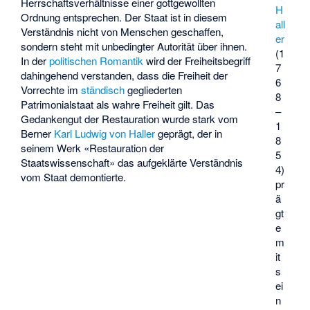
Herrschaftsverhältnisse einer gottgewollten
H
Ordnung entsprechen. Der Staat ist in diesem
all
Verständnis nicht von Menschen geschaffen,
er
sondern steht mit unbedingter Autorität über ihnen.
(1
In der
politischen Romantik
wird der Freiheitsbegriff
7
dahingehend verstanden, dass die Freiheit der
6
Vorrechte im
ständisch
gegliederten
8
Patrimonialstaat
als wahre Freiheit gilt. Das
–
Gedankengut der Restauration wurde stark vom
1
Berner
Karl Ludwig von Haller
geprägt, der in
8
seinem Werk «Restauration der
5
Staatswissenschaft» das aufgeklärte Verständnis
4)
vom Staat demontierte.
pr
ä
gt
e
m
it
s
ei
n