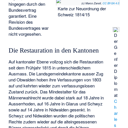
hingegen durch den
(c) Marco Zanoli,
CC BY-SA 4.0
Karte zur Neuordnung der
Bundesvertrag
Schweiz 1814/15
garantiert. Eine
Revision des
Bundesvertrages war
nicht vorgesehen.
D
er
G
Die Restauration in den Kantonen
e
nf
Auf kantonaler Ebene vollzog sich die Restauration
er
seit dem Frühjahr 1815 in unterschiedlichem
D
Ausmass. Die Landsgemeindekantone ausser Zug
ip
und Obwalden hoben ihre Verfassungen von 1803
lo
auf und kehrten wieder zum verfassungslosen
m
Zustand zurück. Das Mindestalter für das
at
Männerwahlrecht wurde dabei stark auf 18 Jahre in
C
Ausserrhoden, auf 16 Jahre in Glarus und Schwyz
h
sowie auf 14 Jahre in Nidwalden gesenkt. In
ar
Schwyz und Nidwalden wurden die politischen
le
Rechte zudem wieder auf die alteingesessenen
s
Bürger eingeschränkt und damit die frühere