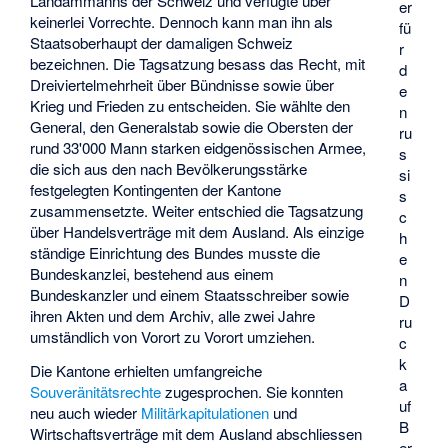
Landammanns der Schweiz und verfügte über
er
keinerlei Vorrechte. Dennoch kann man ihn als
fü
Staatsoberhaupt der damaligen Schweiz
r
bezeichnen. Die Tagsatzung besass das Recht, mit
d
Dreiviertelmehrheit über Bündnisse sowie über
e
Krieg und Frieden zu entscheiden. Sie wählte den
n
General, den Generalstab sowie die Obersten der
ru
rund 33'000 Mann starken eidgenössischen Armee,
s
die sich aus den nach Bevölkerungsstärke
si
festgelegten Kontingenten der Kantone
s
zusammensetzte. Weiter entschied die Tagsatzung
c
über Handelsverträge mit dem Ausland. Als einzige
h
ständige Einrichtung des Bundes musste die
e
Bundeskanzlei, bestehend aus einem
n
Bundeskanzler und einem Staatsschreiber sowie
D
ihren Akten und dem Archiv, alle zwei Jahre
ru
umständlich von Vorort zu Vorort umziehen.
c
k
Die Kantone erhielten umfangreiche
a
Souveränitätsrechte
zugesprochen. Sie konnten
uf
neu auch wieder
Militärkapitulationen
und
B
Wirtschaftsverträge mit dem Ausland abschliessen
er