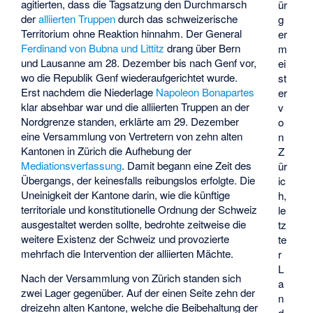
agitierten, dass die Tagsatzung den Durchmarsch
ür
der
alliierten Truppen
durch das schweizerische
g
Territorium ohne Reaktion hinnahm. Der General
er
Ferdinand von Bubna und Littitz
drang über Bern
m
und Lausanne am 28. Dezember bis nach Genf vor,
ei
wo die Republik Genf wiederaufgerichtet wurde.
st
Erst nachdem die Niederlage
Napoleon Bonapartes
er
klar absehbar war und die alliierten Truppen an der
v
Nordgrenze standen, erklärte am 29. Dezember
o
eine Versammlung von Vertretern von zehn alten
n
Kantonen in Zürich die Aufhebung der
Z
Mediationsverfassung
. Damit begann eine Zeit des
ür
Übergangs, der keinesfalls reibungslos erfolgte. Die
ic
Uneinigkeit der Kantone darin, wie die künftige
h,
territoriale und konstitutionelle Ordnung der Schweiz
le
ausgestaltet werden sollte, bedrohte zeitweise die
tz
weitere Existenz der Schweiz und provozierte
te
mehrfach die Intervention der alliierten Mächte.
r
L
Nach der Versammlung von Zürich standen sich
a
zwei Lager gegenüber. Auf der einen Seite zehn der
n
dreizehn alten Kantone, welche die Beibehaltung der
d