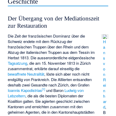
Geschichte
Der Übergang von der Mediationszeit
zur Restauration
Die Zeit der französischen Dominanz über die
Schweiz endete mit dem Rückzug der
H
französischen Truppen über den Rhein und dem
a
Abzug der italienischen Truppen aus dem Tessin im
n
Herbst 1813. Die ausserordentliche eidgenössische
s
Tagsatzung
, die am 15. November 1813 in Zürich
v
zusammentrat, erklärte darauf einseitig die
o
bewaffnete Neutralität
, löste sich aber noch nicht
n
endgültig von Frankreich. Die Alliierten entsandten
R
deshalb zwei Gesandte nach Zürich, den Grafen
ei
[1]
Ioannis Kapodistrias
und Baron
Ludwig von
n
Lebzeltern
, die als die besten Diplomaten der
h
Koalition galten. Sie agierten geschickt zwischen
ar
Kantonen und erreichten zusammen mit den
d
,
geheimen Agenten, die in den Kantonshauptstädten
B