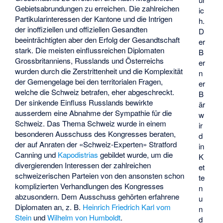
Gebietsabrundungen zu erreichen. Die zahlreichen
ic
Partikularinteressen der Kantone und die Intrigen
h.
der inoffiziellen und offiziellen Gesandten
D
beeinträchtigten aber den Erfolg der Gesandtschaft
er
stark. Die meisten einflussreichen Diplomaten
B
Grossbritanniens, Russlands und Österreichs
er
wurden durch die Zerstrittenheit und die Komplexität
n
der Gemengelage bei den territorialen Fragen,
er
welche die Schweiz betrafen, eher abgeschreckt.
B
Der sinkende Einfluss Russlands bewirkte
är
ausserdem eine Abnahme der Sympathie für die
w
Schweiz. Das Thema Schweiz wurde in einem
ir
besonderen Ausschuss des Kongresses beraten,
d
der auf Anraten der «Schweiz-Experten» Stratford
in
Canning und
Kapodistrias
gebildet wurde, um die
K
divergierenden Interessen der zahlreichen
et
schweizerischen Parteien von den ansonsten schon
te
komplizierten Verhandlungen des Kongresses
n
abzusondern. Dem Ausschuss gehörten erfahrene
u
Diplomaten an, z. B.
Heinrich Friedrich Karl vom
n
Stein
und
Wilhelm von Humboldt
.
d