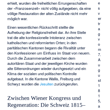
e
erhielt, wurden die freiheitlichen Errungenschaften
s
der «Franzosenzeit» nicht völlig aufgegeben, da eine
v
völlige Restauration der alten Zustände nicht mehr
er
möglich war.
tr
Einen wesentlichen Rückschritt stellte die
a
Aufhebung der Religionsfreiheit dar. An ihre Stelle
g
trat die alte konfessionelle Intoleranz zwischen
v
katholischen und reformierten Orten; in den
o
paritätischen Kantonen begann die Rivalität unter
m
den Konfessionen um Einfluss im Staat von neuem.
7.
Durch die Zusammenarbeit zwischen dem
A
autoritären Staat und der jeweiligen Kirche wurden
u
alte Sittenordnungen wieder durchgesetzt und ein
g
Klima der sozialen und politischen Kontrolle
u
aufgebaut. In die Kantone Wallis, Freiburg und
st
Schwyz wurden die
Jesuiten
zurückgerufen.
1
8
1
Zwischen Wiener Kongress und
5,
Regeneration: Die Schweiz 1815–
a