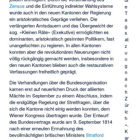
Zensus
und die Einführung indirekter Wahlsysteme
e
wurde auch in den neuen Kantonen der Regierung
T
ein aristokratisches Gepräge verliehen. Die
a
verlängerten Amtsdauern und das Übergewicht der
g
sog. «Kleinen Räte» (Exekutive) ermöglichten es
s
dominanten, aristokratisch gesinnten Politikern, fast
at
unangefochten zu regieren. In allen Kantonen
z
konnten aber die revolutionären Neuerungen nicht
u
völlig rückgängig gemacht werden, insbesondere in
n
den neuen Kantonen blieben auch die restaurativen
g
Verfassungen freiheitlich geprägt.
n
a
Die Verhandlungen über die Bundesorganisation
c
kamen erst auf neuerlichen Druck der alliierten
h
Mächte im September zu einem Abschluss, indem
Z
die endgültige Regelung der Streitfragen, über die
ür
sich die Kantone nicht einig werden konnten, dem
ic
Wiener Kongress übertragen wurde. Der Entwurf
h
des Bundesvertrags wurde am 9. September 1814
».
nach einer erneuten Ermahnung des
K
bevollmächtigten britischen Ministers
Stratford
ar