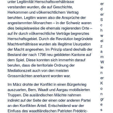
unter Legitimität Herrschaftsverhältnisse
er
verstanden wurden, die auf Geschichte,
d
Herkommen und völkerrechtlichem Vertrag
er
beruhten. Legitim waren also die Ansprüche der
S
angestammten Monarchen – in der Schweiz waren
c
dies beispielsweise die ehemals regierenden Orte –
h
auf ihr durch völkerrechtliche Verträge begrenztes
w
Herrschaftsgebiet. Durch die Revolution begründete
ei
Machtverhältnisse wurden als illegitime Usurpation
z
der Macht angesehen. Im Prinzip stand deshalb der
a
Bestand der nach 1798 neu gebildeten Kantone auf
m
dem Spiel. Diese konnten sich immerhin darauf
W
berufen, dass die territoriale Ordnung der
ie
Mediationszeit auch von den meisten
n
Grossmächten anerkannt worden war.
er
K
Im März drohte der Konflikt in einen Bürgerkrieg
o
auszuarten, Bern, Waadt und Aargau mobilisierten
n
Truppen. Die ausländischen Mächte nahmen
gr
indirekt auf der Seite der einen oder anderen Partei
e
an den Konflikten Anteil. Entscheidend war der
s
Einfluss des waadtländischen Patrioten
Frédéric-