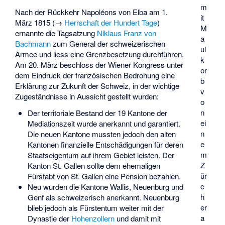
m
Nach der Rückkehr Napoléons von Elba am 1.
it
März 1815 (→
Herrschaft der Hundert Tage
)
M
ernannte die Tagsatzung
Niklaus Franz von
a
Bachmann
zum General der schweizerischen
ul
Armee und liess eine Grenzbesetzung durchführen.
k
Am 20. März beschloss der Wiener Kongress unter
or
dem Eindruck der französischen Bedrohung eine
b
Erklärung zur Zukunft der Schweiz, in der wichtige
v
Zugeständnisse in Aussicht gestellt wurden:
o
n
Der territoriale Bestand der 19 Kantone der
ei
Mediationszeit wurde anerkannt und garantiert.
n
Die neuen Kantone mussten jedoch den alten
e
Kantonen finanzielle Entschädigungen für deren
m
Staatseigentum auf ihrem Gebiet leisten. Der
Z
Kanton St. Gallen sollte dem ehemaligen
ür
Fürstabt von St. Gallen eine Pension bezahlen.
c
Neu wurden die Kantone Wallis, Neuenburg und
h
Genf als schweizerisch anerkannt. Neuenburg
er
blieb jedoch als Fürstentum weiter mit der
a
Dynastie der
Hohenzollern
und damit mit