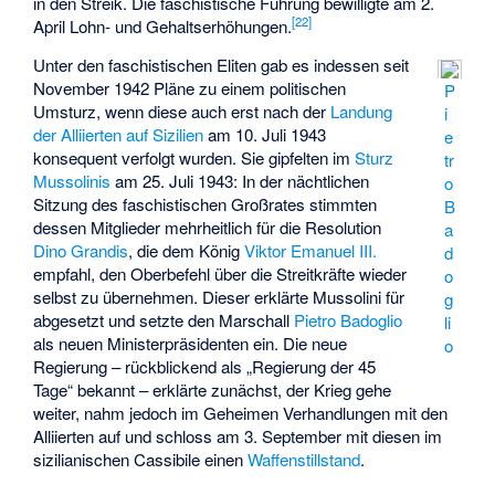
in den Streik. Die faschistische Führung bewilligte am 2.
[
22
]
April Lohn- und Gehaltserhöhungen.
Unter den faschistischen Eliten gab es indessen seit
November 1942 Pläne zu einem politischen
P
Umsturz, wenn diese auch erst nach der
Landung
i
der Alliierten auf Sizilien
am 10. Juli 1943
e
konsequent verfolgt wurden. Sie gipfelten im
Sturz
tr
Mussolinis
am 25. Juli 1943: In der nächtlichen
o
Sitzung des faschistischen Großrates stimmten
B
dessen Mitglieder mehrheitlich für die Resolution
a
Dino Grandis
, die dem König
Viktor Emanuel III.
d
empfahl, den Oberbefehl über die Streitkräfte wieder
o
selbst zu übernehmen. Dieser erklärte Mussolini für
g
abgesetzt und setzte den Marschall
Pietro Badoglio
li
als neuen Ministerpräsidenten ein. Die neue
o
Regierung – rückblickend als „Regierung der 45
Tage“ bekannt – erklärte zunächst, der Krieg gehe
weiter, nahm jedoch im Geheimen Verhandlungen mit den
Alliierten auf und schloss am 3. September mit diesen im
sizilianischen Cassibile einen
Waffenstillstand
.