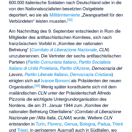
600.000 italienische Soldaten nach Deutschland oder in die
von den Nationalsozialisten besetzten Ostgebiete
deportiert, wo sie als
Militärinternierte
„Zwangsarbeit für den
[
32
]
Verbündeten“ leisten mussten.
Am Nachmittag des 9. September entschieden in Rom die
Mitglieder des antifaschistischen Komitees, sich nach
französischem Vorbild in „Komitee der nationalen
Befreiung“ (
Comitato di Liberazione Nazionale
,
CLN
)
umzubenennen. Die Vertreter der sechs antifaschistischen
Parteien (
Partito Comunista Italiano
,
Partito Socialista
Italiano di Unità Proletaria
,
Partito d’Azione
,
Democrazia del
Lavoro
,
Partito Liberale Italiano
,
Democrazia Cristiana
)
einigten sich auf
Ivanoe Bonomi
als Präsidenten der neuen
[
33
]
Organisation.
Wenig später konstituierte sich mit dem
mailändischen
CLN
unter der Präsidentschaft
Alfredo
Pizzonis
die wichtigste Untergrundorganisation des
Nordens, die am 31. Januar 1944 zum „Komitee der
nationalen Befreiung Oberitaliens“ (
Comitato di Liberazione
Nazionale per l’Alta Italia
,
CLNAI
) wurde. Weitere
CLN
entstanden in
Turin
,
Florenz
,
Genua
,
Bologna
,
Padua
,
Trient
und
Triest
, in geringerem Ausmaß auch in Süditalien, wo