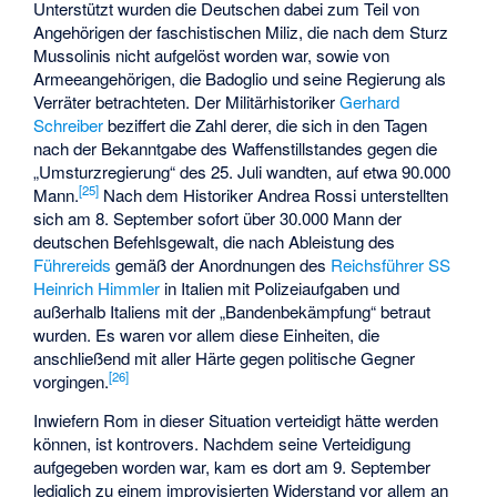
Unterstützt wurden die Deutschen dabei zum Teil von
Angehörigen der faschistischen Miliz, die nach dem Sturz
Mussolinis nicht aufgelöst worden war, sowie von
Armeeangehörigen, die Badoglio und seine Regierung als
Verräter betrachteten. Der Militärhistoriker
Gerhard
Schreiber
beziffert die Zahl derer, die sich in den Tagen
nach der Bekanntgabe des Waffenstillstandes gegen die
„Umsturzregierung“ des 25. Juli wandten, auf etwa 90.000
[
25
]
Mann.
Nach dem Historiker Andrea Rossi unterstellten
sich am 8. September sofort über 30.000 Mann der
deutschen Befehlsgewalt, die nach Ableistung des
Führereids
gemäß der Anordnungen des
Reichsführer SS
Heinrich Himmler
in Italien mit Polizeiaufgaben und
außerhalb Italiens mit der „Bandenbekämpfung“ betraut
wurden. Es waren vor allem diese Einheiten, die
anschließend mit aller Härte gegen politische Gegner
[
26
]
vorgingen.
Inwiefern Rom in dieser Situation verteidigt hätte werden
können, ist kontrovers. Nachdem seine Verteidigung
aufgegeben worden war, kam es dort am 9. September
lediglich zu einem improvisierten Widerstand vor allem an