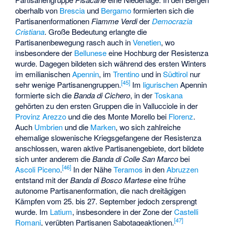
oberhalb von
Brescia
und
Bergamo
formierten sich die
Partisanenformationen
Fiamme Verdi
der
Democrazia
Cristiana
. Große Bedeutung erlangte die
Partisanenbewegung rasch auch in
Venetien
, wo
insbesondere der
Bellunese
eine Hochburg der Resistenza
wurde. Dagegen bildeten sich während des ersten Winters
im emilianischen
Apennin
, im
Trentino
und in
Südtirol
nur
[
45
]
sehr wenige Partisanengruppen.
Im
ligurischen
Apennin
formierte sich die
Banda di Cichero
, in der
Toskana
gehörten zu den ersten Gruppen die in Vallucciole in der
Provinz Arezzo
und die des
Monte Morello
bei
Florenz
.
Auch
Umbrien
und die
Marken
, wo sich zahlreiche
ehemalige slowenische Kriegsgefangene der Resistenza
anschlossen, waren aktive Partisanengebiete, dort bildete
sich unter anderem die
Banda di Colle San Marco
bei
[
46
]
Ascoli Piceno
.
In der Nähe
Teramos
in den
Abruzzen
entstand mit der
Banda di Bosco Martese
eine frühe
autonome Partisanenformation, die nach dreitägigen
Kämpfen vom 25. bis 27. September jedoch zersprengt
wurde. Im
Latium
, insbesondere in der Zone der
Castelli
[
47
]
Romani
, verübten Partisanen Sabotageaktionen.