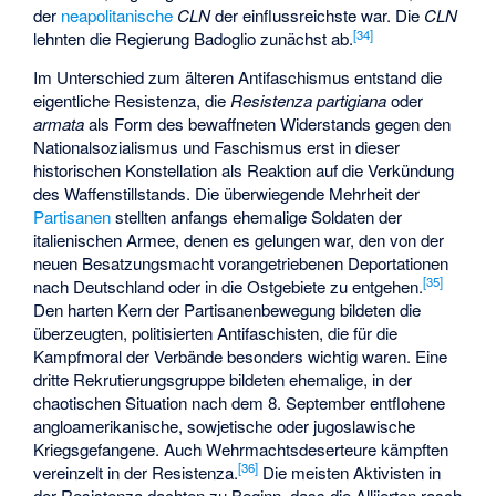
der
neapolitanische
CLN
der einflussreichste war. Die
CLN
[
34
]
lehnten die Regierung Badoglio zunächst ab.
Im Unterschied zum älteren Antifaschismus entstand die
eigentliche Resistenza, die
Resistenza partigiana
oder
armata
als Form des bewaffneten Widerstands gegen den
Nationalsozialismus und Faschismus erst in dieser
historischen Konstellation als Reaktion auf die Verkündung
des Waffenstillstands. Die überwiegende Mehrheit der
Partisanen
stellten anfangs ehemalige Soldaten der
italienischen Armee, denen es gelungen war, den von der
neuen Besatzungsmacht vorangetriebenen Deportationen
[
35
]
nach Deutschland oder in die Ostgebiete zu entgehen.
Den harten Kern der Partisanenbewegung bildeten die
überzeugten, politisierten Antifaschisten, die für die
Kampfmoral der Verbände besonders wichtig waren. Eine
dritte Rekrutierungsgruppe bildeten ehemalige, in der
chaotischen Situation nach dem 8. September entflohene
angloamerikanische, sowjetische oder jugoslawische
Kriegsgefangene. Auch Wehrmachtsdeserteure kämpften
[
36
]
vereinzelt in der Resistenza.
Die meisten Aktivisten in
der Resistenza dachten zu Beginn, dass die Alliierten rasch