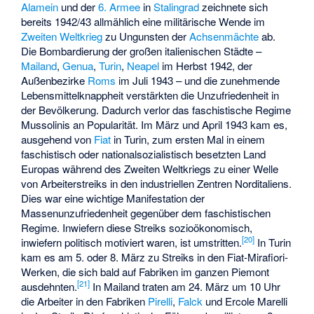
Alamein
und der
6. Armee
in
Stalingrad
zeichnete sich
bereits 1942/43 allmählich eine militärische Wende im
Zweiten Weltkrieg
zu Ungunsten der
Achsenmächte
ab.
Die Bombardierung der großen italienischen Städte –
Mailand
,
Genua
,
Turin
,
Neapel
im Herbst 1942, der
Außenbezirke
Roms
im Juli 1943 – und die zunehmende
Lebensmittelknappheit verstärkten die Unzufriedenheit in
der Bevölkerung. Dadurch verlor das faschistische Regime
Mussolinis an Popularität. Im März und April 1943 kam es,
ausgehend von
Fiat
in Turin, zum ersten Mal in einem
faschistisch oder nationalsozialistisch besetzten Land
Europas während des Zweiten Weltkriegs zu einer Welle
von Arbeiterstreiks in den industriellen Zentren Norditaliens.
Dies war eine wichtige Manifestation der
Massenunzufriedenheit gegenüber dem faschistischen
Regime. Inwiefern diese Streiks sozioökonomisch,
[
20
]
inwiefern politisch motiviert waren, ist umstritten.
In Turin
kam es am 5. oder 8. März zu Streiks in den Fiat-Mirafiori-
Werken, die sich bald auf Fabriken im ganzen Piemont
[
21
]
ausdehnten.
In Mailand traten am 24. März um 10 Uhr
die Arbeiter in den Fabriken
Pirelli
,
Falck
und
Ercole Marelli