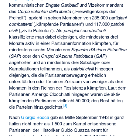
kommunistischen
Brigate Garibaldi
und Vizekommandant
des
Corpo volontari della libertà
(„Freiwilligenkorps der
Freiheit“), spricht in seinen Memoiren von 235.000
partigiani
combattenti
(„kämpfende Partisanen“) und 117.000
patrioti
civili
(„zivile Patrioten“). Als
partigiani combattenti
klassifizierte man dabei diejenigen, die mindestens drei
Monate aktiv in einer Partisanenformation kämpften, für
mindestens sechs Monate den
Squadre d’Azione Patriottica
(
SAP
) oder den
Gruppi d’Azione Patriottica
(
GAP
)
angehörten und an mindestens drei Sabotage- oder
Kampfaktionen teilnahmen, als
patrioti civili
hingegen
diejenigen, die die Partisanenbewegung erheblich
unterstützten oder für einen Zeitraum von weniger als drei
Monaten in den Reihen der Resistenza kämpften. Laut dem
Partisanen
Amerigo Clocchiatti
hingegen waren die aktiv
kämpfenden Partisanen vielleicht 50.000; den Rest hätten
[
3
]
die Parteien hinzugedichtet.
Nach
Giorgio Bocca
gab es Mitte September 1943 in ganz
Italien nicht mehr als 1.500 zum Kampf entschlossene
Partisanen, der Historiker
Guido Quazza
nennt für