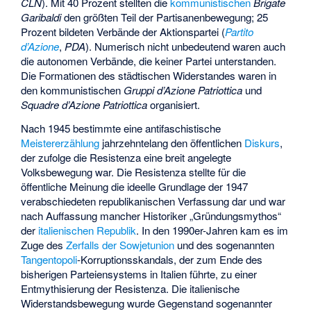
CLN
). Mit 40 Prozent stellten die
kommunistischen
Brigate
Garibaldi
den größten Teil der Partisanenbewegung; 25
Prozent bildeten Verbände der Aktionspartei (
Partito
d’Azione
,
PDA
). Numerisch nicht unbedeutend waren auch
die autonomen Verbände, die keiner Partei unterstanden.
Die Formationen des städtischen Widerstandes waren in
den kommunistischen
Gruppi d’Azione Patriottica
und
Squadre d’Azione Patriottica
organisiert.
Nach 1945 bestimmte eine antifaschistische
Meistererzählung
jahrzehntelang den öffentlichen
Diskurs
,
der zufolge die Resistenza eine breit angelegte
Volksbewegung war. Die Resistenza stellte für die
öffentliche Meinung die ideelle Grundlage der 1947
verabschiedeten republikanischen Verfassung dar und war
nach Auffassung mancher Historiker „Gründungsmythos“
der
italienischen Republik
. In den 1990er-Jahren kam es im
Zuge des
Zerfalls der Sowjetunion
und des sogenannten
Tangentopoli
-Korruptionsskandals, der zum Ende des
bisherigen Parteiensystems in Italien führte, zu einer
Entmythisierung der Resistenza. Die italienische
Widerstandsbewegung wurde Gegenstand sogenannter