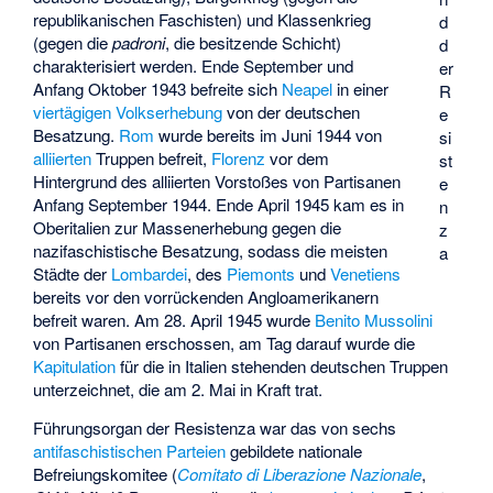
republikanischen Faschisten) und Klassenkrieg
d
(gegen die
padroni
, die besitzende Schicht)
d
charakterisiert werden. Ende September und
er
Anfang Oktober 1943 befreite sich
Neapel
in einer
R
viertägigen Volkserhebung
von der deutschen
e
Besatzung.
Rom
wurde bereits im Juni 1944 von
si
alliierten
Truppen befreit,
Florenz
vor dem
st
Hintergrund des alliierten Vorstoßes von Partisanen
e
Anfang September 1944. Ende April 1945 kam es in
n
Oberitalien zur Massenerhebung gegen die
z
nazifaschistische Besatzung, sodass die meisten
a
Städte der
Lombardei
, des
Piemonts
und
Venetiens
bereits vor den vorrückenden Angloamerikanern
befreit waren. Am 28. April 1945 wurde
Benito Mussolini
von Partisanen erschossen, am Tag darauf wurde die
Kapitulation
für die in Italien stehenden deutschen Truppen
unterzeichnet, die am 2. Mai in Kraft trat.
Führungsorgan der Resistenza war das von sechs
antifaschistischen
Parteien
gebildete nationale
Befreiungskomitee (
Comitato di Liberazione Nazionale
,