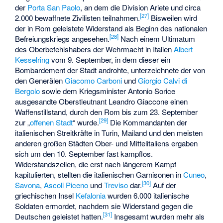
der
Porta San Paolo
, an dem die Division Ariete und circa
[
27
]
2.000 bewaffnete Zivilisten teilnahmen.
Bisweilen wird
der in Rom geleistete Widerstand als Beginn des nationalen
[
28
]
Befreiungskriegs angesehen.
Nach einem Ultimatum
des Oberbefehlshabers der Wehrmacht in Italien
Albert
Kesselring
vom 9. September, in dem dieser ein
Bombardement der Stadt androhte, unterzeichnete der von
den Generälen
Giacomo Carboni
und
Giorgio Calvi di
Bergolo
sowie dem Kriegsminister
Antonio Sorice
ausgesandte Oberstleutnant
Leandro Giaccone
einen
Waffenstillstand, durch den Rom bis zum 23. September
[
29
]
zur „
offenen Stadt
“ wurde.
Die Kommandanten der
italienischen Streitkräfte in Turin, Mailand und den meisten
anderen großen Städten Ober- und Mittelitaliens ergaben
sich um den 10. September fast kampflos.
Widerstandszellen, die erst nach längerem Kampf
kapitulierten, stellten die italienischen Garnisonen in
Cuneo
,
[
30
]
Savona
,
Ascoli Piceno
und
Treviso
dar.
Auf der
griechischen Insel
Kefalonia
wurden 6.000 italienische
Soldaten ermordet, nachdem sie Widerstand gegen die
[
31
]
Deutschen geleistet hatten.
Insgesamt wurden mehr als