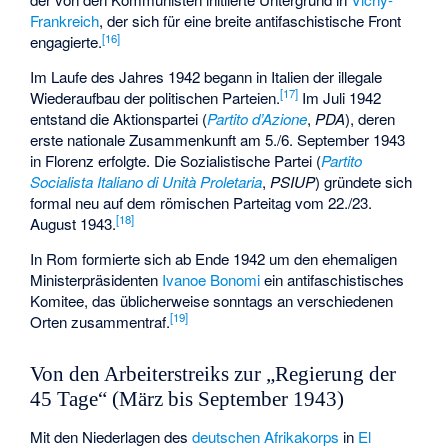
Frankreich
, der sich für eine breite antifaschistische Front
[
16
]
engagierte.
Im Laufe des Jahres 1942 begann in Italien der illegale
[
17
]
Wiederaufbau der politischen Parteien.
Im Juli 1942
entstand die Aktionspartei (
Partito d’Azione
,
PDA
), deren
erste nationale Zusammenkunft am 5./6. September 1943
in Florenz erfolgte. Die Sozialistische Partei (
Partito
Socialista Italiano di Unità Proletaria
,
PSIUP
) gründete sich
formal neu auf dem römischen Parteitag vom 22./23.
[
18
]
August 1943.
In Rom formierte sich ab Ende 1942 um den ehemaligen
Ministerpräsidenten
Ivanoe Bonomi
ein antifaschistisches
Komitee, das üblicherweise sonntags an verschiedenen
[
19
]
Orten zusammentraf.
Von den Arbeiterstreiks zur „Regierung der
45 Tage“ (März bis September 1943)
Mit den Niederlagen des
deutschen Afrikakorps
in
El