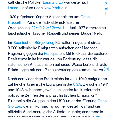
katholische Politiker
Luigi Sturzo
wanderte nach
s
London
, später nach
New York
aus.
el
li
1929 gründeten jüngere Antifaschisten um
Carlo
Rosselli
in Paris die radikaldemokratische
Organisation
Giustizia e Libertà
. Im Juni 1937 ermordeten
faschistische Häscher Rosselli und seinen Bruder Nello.
Im
Spanischen Bürgerkrieg
kämpften insgesamt circa
3.000 italienische Emigranten aufseiten der Madrider
Regierung gegen die
Franquisten
. Mit Blick auf die spätere
Resistenza in Italien war es von Bedeutung, dass die
italienischen Antifaschisten auf diese Weise bereits direkte
[
15
]
Erfahrungen mit dem Partisanenkrieg gesammelt hatten.
Nach der Niederlage Frankreichs im Juni 1940 emigrierten
zahlreiche italienische Exilanten in die
USA
. Zwischen 1941
und 1943 existierten „zwei miteinander konkurrierende
politische Zentren der antifaschistischen Emigration“:
Einerseits die Gruppe in den USA unter der Führung
Carlo
Sforzas
, die antikommunistisch eingestellt war und die
offizielle Anerkennung der Alliierten suchte; andererseits
der von den Kommunisten initiierte Untergrund in
Vichy-