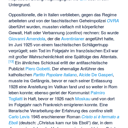
Untergrund.
Oppositionelle, die in Italien verblieben, gegen das Regime
arbeiteten und von der faschistischen Geheimpolizei
OVRA
überführt wurden, mussten vielfach mit körperlicher
Gewalt, Haft oder Verbannung (
confino
) rechnen: So wurde
Giovanni Amendola
, der die
Aventinianer
angeführt hatte,
im Juni 1925 von einem faschistischen Schlägertrupp
verprügelt; sein Tod im Folgejahr im französischen Exil war
mit großer Wahrscheinlichkeit eine Spätfolge des Attentats.
[
13
]
Ein ähnliches Schicksal erlitt der antifaschistische
Publizist
Piero Gobetti
. Der ehemalige Anführer des
katholischen
Partito Popolare Italiano
,
Alcide De Gasperi
,
musste ins Gefängnis, bevor er nach seiner Entlassung
1928 eine Anstellung im Vatikan fand und so weiter in Rom
leben konnte; ebenso geriet der Kommunist
Palmiro
Togliatti
in Haft, bevor er 1926 nach
Moskau
und von dort
im Folgejahr nach Frankreich emigrieren konnte. Eine
literarische Verarbeitung der Erfahrung des
confino
stellt
Carlo Levis
1945 erschienener Roman
Cristo si è fermato a
Eboli
(deutsch: „Christus kam nur bis Eboli“) dar, in dem