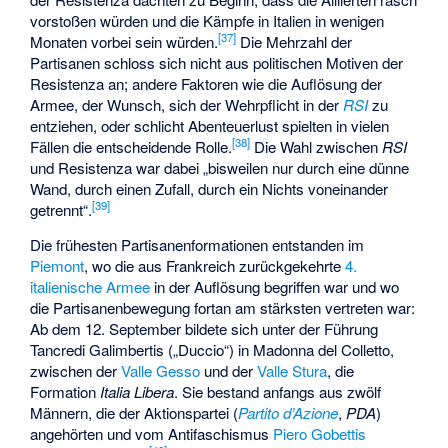
vorstoßen würden und die Kämpfe in Italien in wenigen
[
37
]
Monaten vorbei sein würden.
Die Mehrzahl der
Partisanen schloss sich nicht aus politischen Motiven der
Resistenza an; andere Faktoren wie die Auflösung der
Armee, der Wunsch, sich der Wehrpflicht in der
RSI
zu
entziehen, oder schlicht Abenteuerlust spielten in vielen
[
38
]
Fällen die entscheidende Rolle.
Die Wahl zwischen
RSI
und Resistenza war dabei „bisweilen nur durch eine dünne
Wand, durch einen Zufall, durch ein Nichts voneinander
[
39
]
getrennt“.
Die frühesten Partisanenformationen entstanden im
Piemont
, wo die aus Frankreich zurückgekehrte
4.
italienische Armee
in der Auflösung begriffen war und wo
die Partisanenbewegung fortan am stärksten vertreten war:
Ab dem 12. September bildete sich unter der Führung
Tancredi Galimbertis
(„Duccio“) in Madonna del Colletto,
zwischen der
Valle Gesso
und der
Valle Stura
, die
Formation
Italia Libera
. Sie bestand anfangs aus zwölf
Männern, die der Aktionspartei (
Partito d’Azione
,
PDA
)
angehörten und vom Antifaschismus
Piero Gobettis