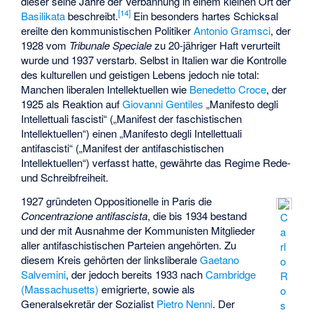
dieser seine Jahre der Verbannung in einem kleinen Ort der
[
14
]
Basilikata
beschreibt.
Ein besonders hartes Schicksal
ereilte den kommunistischen Politiker
Antonio Gramsci
, der
1928 vom
Tribunale Speciale
zu 20-jähriger Haft verurteilt
wurde und 1937 verstarb. Selbst in Italien war die Kontrolle
des kulturellen und geistigen Lebens jedoch nie total:
Manchen liberalen Intellektuellen wie
Benedetto Croce
, der
1925 als Reaktion auf
Giovanni Gentiles
„Manifesto degli
Intellettuali fascisti“ („Manifest der faschistischen
Intellektuellen“) einen „Manifesto degli Intellettuali
antifascisti“ („Manifest der antifaschistischen
Intellektuellen“) verfasst hatte, gewährte das Regime Rede-
und Schreibfreiheit.
1927 gründeten Oppositionelle in Paris die
Concentrazione antifascista
, die bis 1934 bestand
C
und der mit Ausnahme der Kommunisten Mitglieder
a
aller antifaschistischen Parteien angehörten. Zu
rl
diesem Kreis gehörten der linksliberale
Gaetano
o
Salvemini
, der jedoch bereits 1933 nach
Cambridge
R
(Massachusetts)
emigrierte, sowie als
o
Generalsekretär der Sozialist
Pietro Nenni
. Der
s