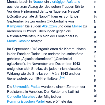
Monats brach in
Neapel
ein
viertägiger Aufstand
e
aus, der zum Abzug der deutschen Truppen führte.
r
Vor dem Hintergrund der „vier Tage von Neapel“
n
(„Quattro giornate di Napoli“) kam es von Ende
in
September bis zur ersten Oktoberhälfte von
N
Kampanien
bis zu den
Abruzzen
und dem
Molise
zu
e
mehreren Dutzend Erhebungen gegen die
a
Nationalsozialisten, bis sich der Frontverlauf in
p
Monte Cassino
festigte.
el
n
Im September 1943 organisierten die Kommunisten
a
in den Fabriken Turins und anderer Industriestädte
c
geheime „Agitationskomitees“ („Comitati di
h
agitazione“). Im November und Dezember 1943
d
ereigneten sich Streiks, die jedoch nicht dieselbe
e
Wirkung wie die Streiks vom März 1943 und der
r
[
49
]
Generalstreik von 1944 entfalteten.
B
e
Die
Universität Padua
wurde zu einem Zentrum der
fr
Resistenza in Venetien. Der Rektor und Latinist
ei
Concetto Marchesi
, der Mitglied der
u
Kommunistischen Partei
war, eröffnete das