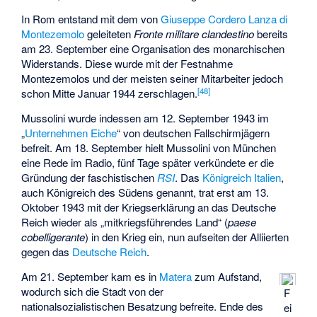
In Rom entstand mit dem von
Giuseppe Cordero Lanza di
Montezemolo
geleiteten
Fronte militare clandestino
bereits
am 23. September eine Organisation des monarchischen
Widerstands. Diese wurde mit der Festnahme
Montezemolos und der meisten seiner Mitarbeiter jedoch
[
48
]
schon Mitte Januar 1944 zerschlagen.
Mussolini wurde indessen am 12. September 1943 im
„
Unternehmen Eiche
“ von deutschen Fallschirmjägern
befreit. Am 18. September hielt Mussolini von München
eine Rede im Radio, fünf Tage später verkündete er die
Gründung der faschistischen
RSI
. Das
Königreich Italien
,
auch Königreich des Südens genannt, trat erst am 13.
Oktober 1943 mit der
Kriegserklärung an das Deutsche
Reich
wieder als „mitkriegsführendes Land“ (
paese
cobelligerante
) in den Krieg ein, nun aufseiten der Alliierten
gegen das
Deutsche Reich
.
Am 21. September kam es in
Matera
zum Aufstand,
wodurch sich die Stadt von der
F
nationalsozialistischen Besatzung befreite. Ende des
ei