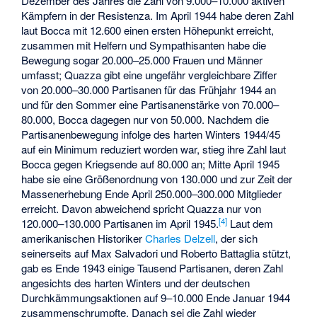
Dezember des Jahres die Zahl von 9.000–10.000 aktiven
Kämpfern in der Resistenza. Im April 1944 habe deren Zahl
laut Bocca mit 12.600 einen ersten Höhepunkt erreicht,
zusammen mit Helfern und Sympathisanten habe die
Bewegung sogar 20.000–25.000 Frauen und Männer
umfasst; Quazza gibt eine ungefähr vergleichbare Ziffer
von 20.000–30.000 Partisanen für das Frühjahr 1944 an
und für den Sommer eine Partisanenstärke von 70.000–
80.000, Bocca dagegen nur von 50.000. Nachdem die
Partisanenbewegung infolge des harten Winters 1944/45
auf ein Minimum reduziert worden war, stieg ihre Zahl laut
Bocca gegen Kriegsende auf 80.000 an; Mitte April 1945
habe sie eine Größenordnung von 130.000 und zur Zeit der
Massenerhebung Ende April 250.000–300.000 Mitglieder
erreicht. Davon abweichend spricht Quazza nur von
[
4
]
120.000–130.000 Partisanen im April 1945.
Laut dem
amerikanischen Historiker
Charles Delzell
, der sich
seinerseits auf
Max Salvadori
und
Roberto Battaglia
stützt,
gab es Ende 1943 einige Tausend Partisanen, deren Zahl
angesichts des harten Winters und der deutschen
Durchkämmungsaktionen auf 9–10.000 Ende Januar 1944
zusammenschrumpfte. Danach sei die Zahl wieder