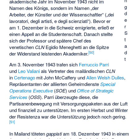
n
akademische Jahr im November 1943 nicht im
g
Namen des Königs, sondern im Namen „der
d
Arbeiter, der Künstler und der Wissenschaftler“ („dei
e
lavoratori, degli artisti, e degli scienziati“). Bevor er
r
am 1. Dezember in die Schweiz emigrierte, erließ er
S
einen Appell an die Studentenschaft. Danach stellte
t
sich der Professor und spätere Chef des
a
venetischen
CLN
Egidio Meneghetti
an die Spitze
d
[
50
]
der Widerstand leistenden Akademiker.
t
Am 3. November 1943 trafen sich
Ferruccio Parri
und
Leo Valiani
als Vertreter des mailändischen
CLN
in
Certenago
mit John McCaffery und
Allen Welsh Dulles
,
Repräsentanten der alliierten Geheimdienste
Special
Operations Executive
(
SOE
) und
Office of Strategic
Services
(
OSS
). Parri überzeugte diese, die
Partisanenbewegung mit Versorgungspaketen aus der Luft
und finanziell zu unterstützen. Im ersten Herbst und Winter
der Resistenza war die Unterstützung jedoch noch gering.
[
51
]
In Mailand töteten
gappisti
am 18. Dezember 1943 in einem