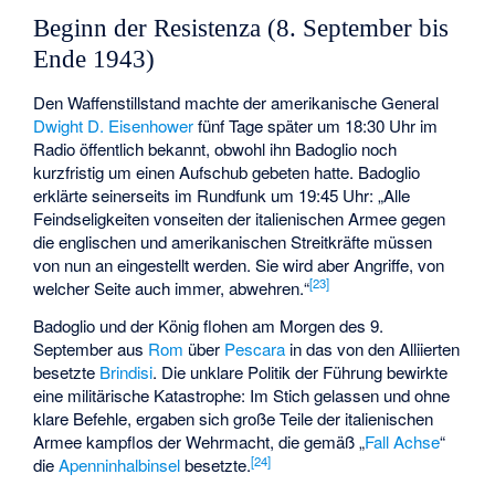
Beginn der Resistenza (8. September bis
Ende 1943)
Den Waffenstillstand machte der amerikanische General
Dwight D. Eisenhower
fünf Tage später um 18:30 Uhr im
Radio öffentlich bekannt, obwohl ihn Badoglio noch
kurzfristig um einen Aufschub gebeten hatte. Badoglio
erklärte seinerseits im Rundfunk um 19:45 Uhr: „Alle
Feindseligkeiten vonseiten der italienischen Armee gegen
die englischen und amerikanischen Streitkräfte müssen
von nun an eingestellt werden. Sie wird aber Angriffe, von
[
23
]
welcher Seite auch immer, abwehren.“
Badoglio und der König flohen am Morgen des 9.
September aus
Rom
über
Pescara
in das von den Alliierten
besetzte
Brindisi
. Die unklare Politik der Führung bewirkte
eine militärische Katastrophe: Im Stich gelassen und ohne
klare Befehle, ergaben sich große Teile der italienischen
Armee kampflos der Wehrmacht, die gemäß „
Fall Achse
“
[
24
]
die
Apenninhalbinsel
besetzte.