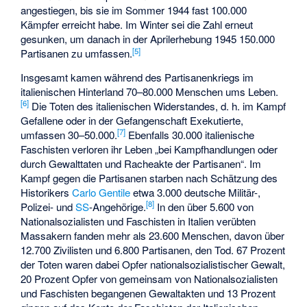
angestiegen, bis sie im Sommer 1944 fast 100.000
Kämpfer erreicht habe. Im Winter sei die Zahl erneut
gesunken, um danach in der Aprilerhebung 1945 150.000
[
5
]
Partisanen zu umfassen.
Insgesamt kamen während des Partisanenkriegs im
italienischen Hinterland 70–80.000 Menschen ums Leben.
[
6
]
Die Toten des italienischen Widerstandes, d. h. im Kampf
Gefallene oder in der Gefangenschaft Exekutierte,
[
7
]
umfassen 30–50.000.
Ebenfalls 30.000 italienische
Faschisten verloren ihr Leben „bei Kampfhandlungen oder
durch Gewalttaten und Racheakte der Partisanen“. Im
Kampf gegen die Partisanen starben nach Schätzung des
Historikers
Carlo Gentile
etwa 3.000 deutsche Militär-,
[
8
]
Polizei- und
SS
-Angehörige.
In den über 5.600 von
Nationalsozialisten und Faschisten in Italien verübten
Massakern fanden mehr als 23.600 Menschen, davon über
12.700 Zivilisten und 6.800 Partisanen, den Tod. 67 Prozent
der Toten waren dabei Opfer nationalsozialistischer Gewalt,
20 Prozent Opfer von gemeinsam von Nationalsozialisten
und Faschisten begangenen Gewaltakten und 13 Prozent