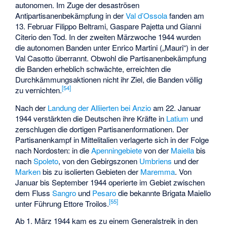
autonomen. Im Zuge der desaströsen
Antipartisanenbekämpfung in der
Val d’Ossola
fanden am
13. Februar Filippo Beltrami, Gaspare Pajetta und Gianni
Citerio den Tod. In der zweiten Märzwoche 1944 wurden
die autonomen Banden unter
Enrico Martini
(„Mauri“) in der
Val Casotto
überrannt. Obwohl die Partisanenbekämpfung
die Banden erheblich schwächte, erreichten die
Durchkämmungsaktionen nicht ihr Ziel, die Banden völlig
[
54
]
zu vernichten.
Nach der
Landung der Alliierten bei Anzio
am 22. Januar
1944 verstärkten die Deutschen ihre Kräfte in
Latium
und
zerschlugen die dortigen Partisanenformationen. Der
Partisanenkampf in Mittelitalien verlagerte sich in der Folge
nach Nordosten: in die
Apenningebiete
von der
Maiella
bis
nach
Spoleto
, von den Gebirgszonen
Umbriens
und der
Marken
bis zu isolierten Gebieten der
Maremma
. Von
Januar bis September 1944 operierte im Gebiet zwischen
dem Fluss
Sangro
und
Pesaro
die bekannte
Brigata Maiello
[
55
]
unter Führung
Ettore Troilos
.
Ab 1. März 1944 kam es zu einem Generalstreik in den