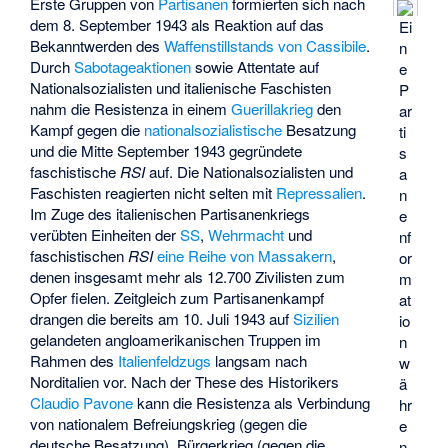
Erste Gruppen von
Partisanen
formierten sich nach
dem 8. September 1943 als Reaktion auf das
Ei
Bekanntwerden des
Waffenstillstands von Cassibile
.
n
Durch
Sabotageaktionen
sowie Attentate auf
e
Nationalsozialisten und italienische Faschisten
P
nahm die Resistenza in einem
Guerillakrieg
den
ar
Kampf gegen die
nationalsozialistische
Besatzung
ti
und die Mitte September 1943 gegründete
s
faschistische
RSI
auf. Die Nationalsozialisten und
a
Faschisten reagierten nicht selten mit
Repressalien
.
n
Im Zuge des italienischen Partisanenkriegs
e
verübten Einheiten der
SS
,
Wehrmacht
und
nf
faschistischen
RSI
eine Reihe von Massakern
,
or
denen insgesamt mehr als 12.700 Zivilisten zum
m
Opfer fielen. Zeitgleich zum Partisanenkampf
at
drangen die bereits am 10. Juli 1943 auf
Sizilien
io
gelandeten angloamerikanischen Truppen im
n
Rahmen des
Italienfeldzugs
langsam nach
w
Norditalien vor. Nach der These des Historikers
ä
Claudio Pavone
kann die Resistenza als Verbindung
hr
von nationalem Befreiungskrieg (gegen die
e
deutsche Besatzung), Bürgerkrieg (gegen die
n