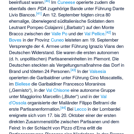
[
40
]
beeinflusst waren.
Im
Cuneese
operierte zudem die
ebenfalls dem
PDA
zugehörige Bande unter Führung
Dante
[
41
]
Livio Biancos
.
Am 12. September folgten circa 80
ehemalige, überwiegend süditalienische Soldaten dem
Leutnant
Pompeo Colajanni
(„Barbato“) auf den
Monte
[
42
]
Bracco
zwischen der
Valle Po
und der
Val Pellice
.
In
Boves
in der Provinz
Cuneo
leisteten am 19. September
Versprengte der 4. Armee unter Führung Ignazio Vians den
Deutschen Widerstand. Sie waren die ersten autonomen
(d. h. unpolitischen) Partisaneneinheiten im Piemont. Die
Deutschen steckten als Vergeltungsmaßnahme das Dorf in
[
43
]
Brand und töteten 24 Personen.
In der
Valsesia
operierten die Garibaldiner unter Führung
Cino Moscatellis
,
im
Biellese
die Garibaldiner
Francesco Moraninos
(„Gemisto“), in der
Val Chisone
eine autonome Gruppe
unter
Maggiorino Marcellin
(„Bluter“) und in der
Val
d’Ossola
organisierte der Mailänder
Filippo Beltrami
die
[
44
]
erste Partisanenformation.
Bei
Lecco
in der Lombardei
ereignete sich vom 17. bis 20. Oktober einer der ersten
direkten Zusammenstöße zwischen Partisanen und dem
Feind: In der Schlacht von Pizzo d’Erna erlitt die
Partisanengruppe
Pisacane
eine Niederlage. In den Bergen