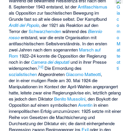
Während die bewaffnete Resistenza erst nach dem
8. September 1943 entstand, ist der
Antifaschismus
G
als Opposition zur faschistischen Bewegung im
ia
Grunde fast so alt wie diese selbst. Der Kampfbund
c
Arditi del Popolo
, der 1921 als Reaktion auf den
o
Terror der
Schwarzhemden
während des
Biennio
m
rosso
entstand, war die erste Organisation mit
o
antifaschistischem Selbstverständnis. In den ersten
M
zwei Jahren nach dem sogenannten
Marsch auf
at
Rom
1922–24 konnte die Opposition der Regierung
te
noch in der
Camera dei deputati
und in ihrer Presse
ot
[
12
]
widersprechen.
Die Ermordung des
ti
sozialistischen
Abgeordneten
Giacomo Matteotti
,
der in einer mutigen Rede am 30. Mai 1924 die
Manipulationen im Kontext der April-Wahlen angeprangert
hatte, leitete zwar eine Regierungskrise ein, letztlich gelang
es jedoch dem Diktator
Benito Mussolini
, den Boykott der
Opposition auf einem symbolischen
Aventin
in einen
innenpolitischen Erfolg umzumünzen: 1925 setzte mit einer
Reihe von Gesetzen die Machtsicherung und
Durchsetzung der Diktatur ein; die damit einhergehende
Repression zwang Regimegegner ins
Exil
oder in den