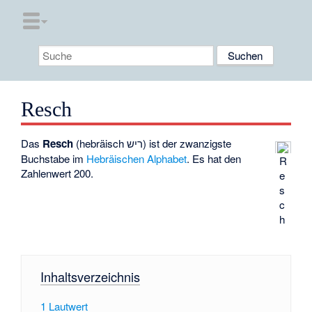
Resch
Das
Resch
(hebräisch ריש) ist der zwanzigste
Buchstabe im
Hebräischen Alphabet
. Es hat den
R
Zahlenwert
200.
e
s
c
h
Inhaltsverzeichnis
1
Lautwert