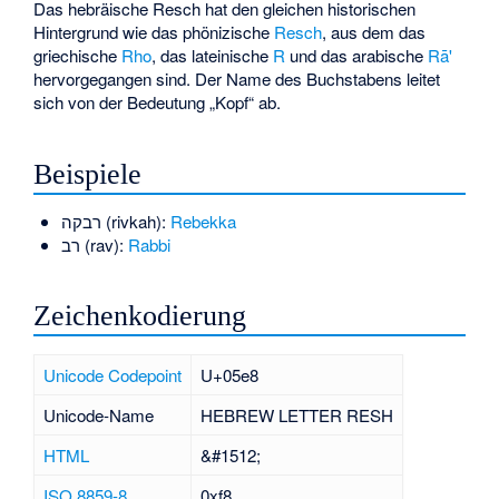
Das hebräische Resch hat den gleichen historischen
Hintergrund wie das phönizische
Resch
, aus dem das
griechische
Rho
, das lateinische
R
und das arabische
Rā'
hervorgegangen sind. Der Name des Buchstabens leitet
sich von der Bedeutung „Kopf“ ab.
Beispiele
רבקה (rivkah):
Rebekka
רב (rav):
Rabbi
Zeichenkodierung
Unicode
Codepoint
U+05e8
Unicode-Name
HEBREW LETTER RESH
HTML
&#1512;
ISO 8859-8
0xf8