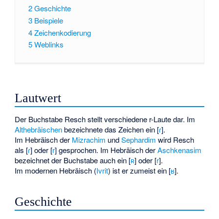
2
Geschichte
3
Beispiele
4
Zeichenkodierung
5
Weblinks
Lautwert
Der Buchstabe Resch stellt verschiedene r-Laute dar. Im
Althebräischen
bezeichnete das Zeichen ein [
ɾ
].
Im Hebräisch der
Mizrachim
und
Sephardim
wird Resch
als [
ɾ
] oder [
r
] gesprochen. Im Hebräisch der
Aschkenasim
bezeichnet der Buchstabe auch ein [
ʀ
] oder [
r
].
Im modernen Hebräisch (
Ivrit
) ist er zumeist ein [
ʁ
].
Geschichte