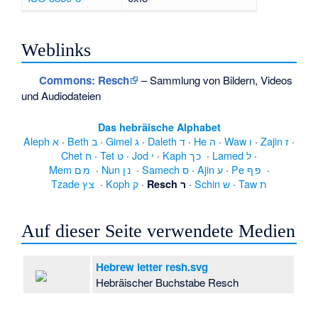
Weblinks
Commons
: Resch
– Sammlung von Bildern, Videos
und Audiodateien
Das hebräische Alphabet
Aleph א
·
Beth ב
·
Gimel ג
·
Daleth ד
·
He ה
·
Waw ו
·
Zajin ז
·
Chet ח
·
Tet ט
·
Jod י
·
Kaph כ ך
·
Lamed ל
·
Mem מ ם
·
Nun נ ן
·
Samech ס
·
Ajin ע
·
Pe פ ף
·
Tzade צ ץ
·
Koph ק
·
·
Schin ש
·
Taw ת
Resch ר
Auf dieser Seite verwendete Medien
Hebrew letter resh.svg
Hebräischer Buchstabe Resch