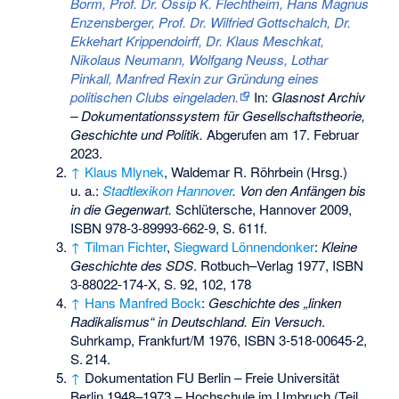
Borm, Prof. Dr. Ossip K. Flechtheim, Hans Magnus
Enzensberger, Prof. Dr. Wilfried Gottschalch, Dr.
Ekkehart Krippendoirff, Dr. Klaus Meschkat,
Nikolaus Neumann, Wolfgang Neuss, Lothar
Pinkall, Manfred Rexin zur Gründung eines
politischen Clubs eingeladen.
In:
Glasnost Archiv
– Dokumentationssystem für Gesellschaftstheorie,
Geschichte und Politik.
Abgerufen am 17. Februar
2023
.
↑
Klaus Mlynek
, Waldemar R. Röhrbein (Hrsg.)
u. a.:
Stadtlexikon Hannover
. Von den Anfängen bis
in die Gegenwart.
Schlütersche, Hannover 2009,
ISBN 978-3-89993-662-9
, S. 611f.
↑
Tilman Fichter
,
Siegward Lönnendonker
:
Kleine
Geschichte des SDS
. Rotbuch–Verlag 1977,
ISBN
3-88022-174-X
, S. 92, 102, 178
↑
Hans Manfred Bock
:
Geschichte des „linken
Radikalismus“ in Deutschland. Ein Versuch
.
Suhrkamp, Frankfurt/M 1976,
ISBN 3-518-00645-2
,
S.
214
.
↑
Dokumentation FU Berlin – Freie Universität
Berlin 1948–1973 – Hochschule im Umbruch (Teil