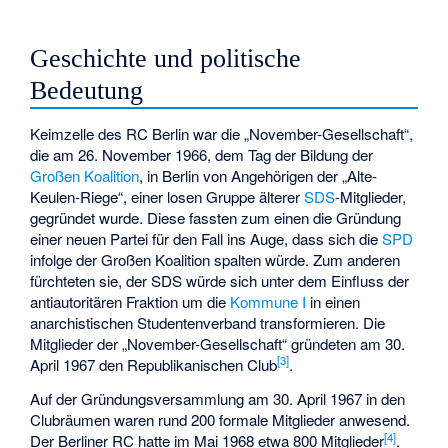
Geschichte und politische
Bedeutung
Keimzelle des RC Berlin war die „November-Gesellschaft“,
die am 26. November 1966, dem Tag der Bildung der
Großen Koalition
, in Berlin von Angehörigen der „Alte-
Keulen-Riege“, einer losen Gruppe älterer
SDS
-Mitglieder,
gegründet wurde. Diese fassten zum einen die Gründung
einer neuen Partei für den Fall ins Auge, dass sich die
SPD
infolge der Großen Koalition spalten würde. Zum anderen
fürchteten sie, der SDS würde sich unter dem Einfluss der
antiautoritären Fraktion um die
Kommune I
in einen
anarchistischen Studentenverband transformieren. Die
Mitglieder der „November-Gesellschaft“ gründeten am 30.
[
3
]
April 1967 den Republikanischen Club
.
Auf der Gründungsversammlung am 30. April 1967 in den
Clubräumen waren rund 200 formale Mitglieder anwesend.
[
4
]
Der Berliner RC hatte im Mai 1968 etwa 800 Mitglieder
.