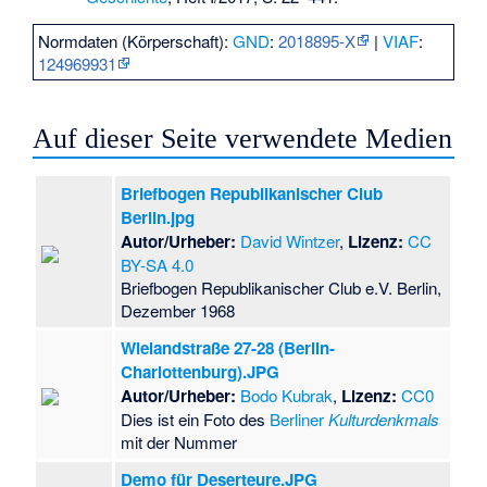
Normdaten (Körperschaft):
GND
:
2018895-X
|
VIAF
:
124969931
Auf dieser Seite verwendete Medien
Briefbogen Republikanischer Club
Berlin.jpg
Autor/Urheber:
David Wintzer
,
Lizenz:
CC
BY-SA 4.0
Briefbogen Republikanischer Club e.V. Berlin,
Dezember 1968
Wielandstraße 27-28 (Berlin-
Charlottenburg).JPG
Autor/Urheber:
Bodo Kubrak
,
Lizenz:
CC0
Dies ist ein Foto des
Berliner
Kulturdenkmals
mit der Nummer
Demo für Deserteure.JPG