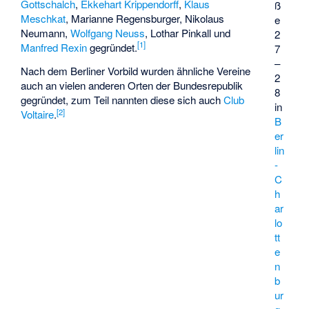
Gottschalch
,
Ekkehart Krippendorff
,
Klaus
ß
Meschkat
,
Marianne Regensburger
, Nikolaus
e
Neumann,
Wolfgang Neuss
, Lothar Pinkall und
2
[
1
]
Manfred Rexin
gegründet.
7
–
Nach dem Berliner Vorbild wurden ähnliche Vereine
2
auch an vielen anderen Orten der Bundesrepublik
8
gegründet, zum Teil nannten diese sich auch
Club
in
[
2
]
Voltaire
.
B
er
lin
-
C
h
ar
lo
tt
e
n
b
ur