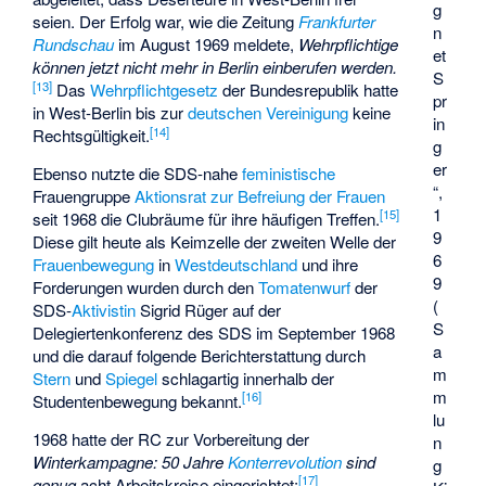
g
seien. Der Erfolg war, wie die Zeitung
Frankfurter
n
Rundschau
im August 1969 meldete,
Wehrpflichtige
et
können jetzt nicht mehr in Berlin einberufen werden.
S
[
13
]
Das
Wehrpflichtgesetz
der Bundesrepublik hatte
pr
in West-Berlin bis zur
deutschen Vereinigung
keine
in
[
14
]
Rechtsgültigkeit.
g
er
Ebenso nutzte die SDS-nahe
feministische
“,
Frauengruppe
Aktionsrat zur Befreiung der Frauen
1
[
15
]
seit 1968 die Clubräume für ihre häufigen Treffen.
9
Diese gilt heute als Keimzelle der zweiten Welle der
6
Frauenbewegung
in
Westdeutschland
und ihre
9
Forderungen wurden durch den
Tomatenwurf
der
(
SDS-
Aktivistin
Sigrid Rüger
auf der
S
Delegiertenkonferenz des SDS im September 1968
a
und die darauf folgende Berichterstattung durch
m
Stern
und
Spiegel
schlagartig innerhalb der
m
[
16
]
Studentenbewegung bekannt.
lu
1968 hatte der RC zur Vorbereitung der
n
Winterkampagne: 50 Jahre
Konterrevolution
sind
g
[
17
]
genug
acht Arbeitskreise eingerichtet: