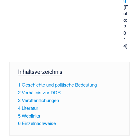
g
(F
ot
o:
2
0
1
4)
Inhaltsverzeichnis
1
Geschichte und politische Bedeutung
2
Verhältnis zur DDR
3
Veröffentlichungen
4
Literatur
5
Weblinks
6
Einzelnachweise