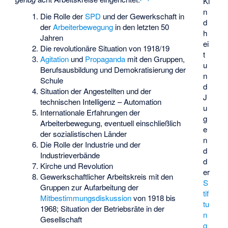
Ki
n
Die Rolle der
SPD
und der Gewerkschaft in
d
der
Arbeiterbewegung
in den letzten 50
h
Jahren
ei
Die revolutionäre Situation von 1918/19
t
Agitation
und
Propaganda
mit den Gruppen,
u
Berufsausbildung und Demokratisierung der
n
Schule
d
Situation der Angestellten und der
J
technischen Intelligenz – Automation
u
Internationale Erfahrungen der
g
Arbeiterbewegung, eventuell einschließlich
e
der sozialistischen Länder
n
Die Rolle der Industrie und der
d
Industrieverbände
d
Kirche und Revolution
er
Gewerkschaftlicher Arbeitskreis mit den
S
Gruppen zur Aufarbeitung der
tif
Mitbestimmungsdiskussion
von 1918 bis
tu
1968; Situation der Betriebsräte in der
n
Gesellschaft
g