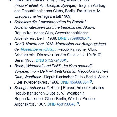
Pressefreiheit: Am Beispiel Springer.
Hrsg. im Auftrag
des Republikanischen Clubs, Berlin. Frankfurt a. M.:
Europäische Verlagsanstalt 1969.
Scheitern die Gewerkschaften im Betrieb?
Arbeitsmaterialien zur innerbetrieblichen Aktion.
Republikanischer Club, Gewerkschaftlicher
Arbeitskreis, Berlin 1968,
DNB
57598628X
.
Der 9. November 1918: Materialien zur Ausgangslage
der
Novemberrevolution
.
Republikanischer Club,
Arbeitskreis „Die revolutionäre Situation v. 1918/19“,
Berlin 1968,
DNB
575272430
.
Berlin, Wirtschaft und Politik, im Kern gesund?
Vorgelegt vom Berlin-Arbeitskreis im Republikanischen
Club, Westberlin.
Republikanischer Club <Berlin, West>
/ Berlin-Arbeitskreis, 1968,
DNB
456080864
.
Springer enteignen?
[Hrsg.:] Presse-Arbeitskreis des
Republikanischen Clubs e. V., Westberlin.
Republikanischer Club <Berlin, West> / Presse-
Arbeitskreis, 1967,
DNB
458198048
.