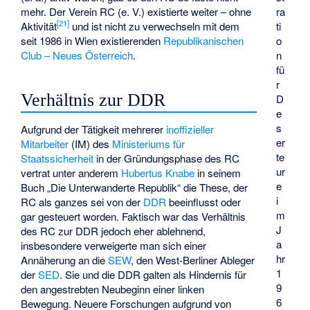
mehr. Der Verein RC (e. V.) existierte weiter – ohne
ra
[
21
]
Aktivität
und ist nicht zu verwechseln mit dem
ti
seit 1986 in Wien existierenden
Republikanischen
o
Club – Neues Österreich
.
n
fü
r
Verhältnis zur DDR
D
e
s
Aufgrund der Tätigkeit mehrerer
inoffizieller
er
Mitarbeiter
(IM) des
Ministeriums für
te
Staatssicherheit
in der Gründungsphase des RC
ur
vertrat unter anderem
Hubertus Knabe
in seinem
e
Buch „Die Unterwanderte Republik“ die These, der
i
RC als ganzes sei von der
DDR
beeinflusst oder
m
gar gesteuert worden. Faktisch war das Verhältnis
J
des RC zur DDR jedoch eher ablehnend,
a
insbesondere verweigerte man sich einer
hr
Annäherung an die
SEW
, den West-Berliner Ableger
1
der
SED
. Sie und die DDR galten als Hindernis für
9
den angestrebten Neubeginn einer linken
6
Bewegung. Neuere Forschungen aufgrund von