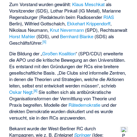
Zum Vorstand wurden gewählt:
Klaus Meschkat
als
Vorsitzender (SDS), Lothar Pinkall (IG Metall),
Marianne
Regensburger
(Redakteurin beim Radiosender
RIAS
Berlin), Wilfried Gottschalch,
Ekkehart Krippendorff
,
Nikolaus Neumann,
Knut Nevermann
(SPD), Rechtsanwalt
Horst Mahler
(SDS), und
Bernhard Blanke
(SDS) als
[
5
]
Geschäftsführer.
Die Bildung der „
Großen Koalition
“ (SPD/CDU) erweiterte
die APO und die kritische Bewegung an den Universitäten.
Es entstand mit den Gründungen der RCs eine breitere
gesellschaftliche Basis. „Die Clubs sind informelle Zentren,
in denen die Theorien und Strategien, welche die Aktionen
leiten, selbst erst entwickelt werden müssen“, schrieb
[
6
]
Oskar Negt
.
Sie sollten sich als antibürokratische
Organisationsformen der Vermittlung von Theorie und
Praxis begreifen. Modelle der
Rätedemokratie
und der
direkten Demokratie wurden diskutiert und es wurde
versucht, sie in den RCs anzuwenden.
Bekannt wurde der West-Berliner RC durch
Kampagnen, wie z. B.
Enteignet
Springer
(Idee:
P