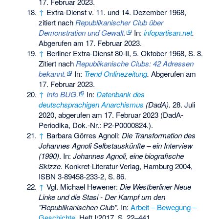
17. Februar 2023
.
↑
Extra-Dienst v. 11. und 14. Dezember 1968,
zitiert nach
Republikanischer Club über
Demonstration und Gewalt.
In:
infopartisan.net
.
Abgerufen am 17. Februar 2023
.
↑
Berliner Extra-Dienst 80-II, 5. Oktober 1968, S. 8.
Zitiert nach
Republikanische Clubs: 42 Adressen
bekannt.
In:
Trend Onlinezeitung
.
Abgerufen am
17. Februar 2023
.
↑
Info BUG.
In:
Datenbank des
deutschsprachigen Anarchismus
(DadA).
28. Juli
2020,
abgerufen am 17. Februar 2023
(DadA-
Periodika, Dok.-Nr.: P2-P0000824.).
↑
Barbara Görres Agnoli:
Die Transformation des
Johannes Agnoli Selbstauskünfte – ein Interview
(1990)
. In:
Johannes Agnoli, eine biografische
Skizze
. Konkret-Literatur-Verlag, Hamburg 2004,
ISBN 3-89458-233-2
,
S.
86
.
↑
Vgl. Michael Hewener:
Die Westberliner Neue
Linke und die Stasi - Der Kampf um den
"Republikanischen Club".
In:
Arbeit – Bewegung –
Geschichte
, Heft I/2017, S. 22–441.