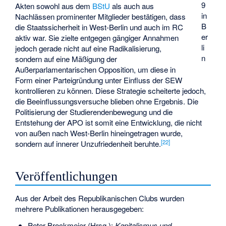
9
Akten sowohl aus dem
BStU
als auch aus
in
Nachlässen prominenter Mitglieder bestätigen, dass
B
die Staatssicherheit in West-Berlin und auch im RC
er
aktiv war. Sie zielte entgegen gängiger Annahmen
li
jedoch gerade nicht auf eine Radikalisierung,
n
sondern auf eine Mäßigung der
Außerparlamentarischen Opposition, um diese in
Form einer Parteigründung unter Einfluss der SEW
kontrollieren zu können. Diese Strategie scheiterte jedoch,
die Beeinflussungsversuche blieben ohne Ergebnis. Die
Politisierung der Studierendenbewegung und die
Entstehung der APO ist somit eine Entwicklung, die nicht
von außen nach West-Berlin hineingetragen wurde,
[
22
]
sondern auf innerer Unzufriedenheit beruhte.
Veröffentlichungen
Aus der Arbeit des Republikanischen Clubs wurden
mehrere Publikationen herausgegeben:
Peter Brockmeier (Hrsg.):
Kapitalismus und