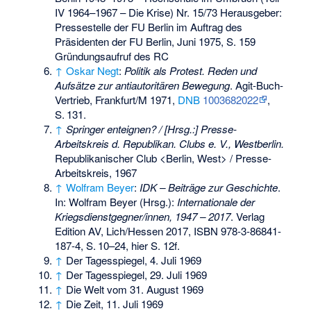
IV 1964–1967 – Die Krise) Nr. 15/73 Herausgeber:
Pressestelle der FU Berlin im Auftrag des
Präsidenten der FU Berlin, Juni 1975, S. 159
Gründungsaufruf des RC
↑
Oskar Negt
:
Politik als Protest. Reden und
Aufsätze zur antiautoritären Bewegung
. Agit-Buch-
Vertrieb, Frankfurt/M 1971,
DNB
1003682022
,
S.
131
.
↑
Springer enteignen? / [Hrsg.:] Presse-
Arbeitskreis d. Republikan. Clubs e. V., Westberlin.
Republikanischer Club <Berlin, West> / Presse-
Arbeitskreis, 1967
↑
Wolfram Beyer
:
IDK – Beiträge zur Geschichte
.
In: Wolfram Beyer (Hrsg.):
Internationale der
Kriegsdienstgegner/innen, 1947 – 2017
. Verlag
Edition AV, Lich/Hessen 2017,
ISBN 978-3-86841-
187-4
,
S.
10–24
,
hier S. 12f
.
↑
Der Tagesspiegel, 4. Juli 1969
↑
Der Tagesspiegel, 29. Juli 1969
↑
Die Welt vom 31. August 1969
↑
Die Zeit, 11. Juli 1969