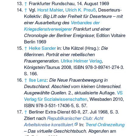
↑
Frankfurter Rundschau, 14. August 1969
↑
Vgl.
Horst Mahler
,
Ulrich K. Preuß
, Deserteurs-
Kollektiv:
Big Lift oder Freiheit für Deserteure – mit
einer Ausarbeitung des
Verbandes der
Kriegsdienstverweigerer
Frankfurt und einer
Chronologie der Berliner Ereignisse
; Edition Voltaire
Berlin 1969
↑
Helke Sander
in: Ute Kätzel (Hrsg.):
Die
68erinnen. Porträt einer rebellischen
Frauengeneration.
Ulrike Helmer Verlag
,
Königstein/Taunus 2008,
ISBN 978-3-89741-274-3
.
S. 166.
↑
Ilse Lenz
:
Die Neue Frauenbewegung in
Deutschland. Abschied vom kleinen Unterschied.
Ausgewählte Quellen.
2., aktualisierte Auflage.
VS
Verlag für Sozialwissenschaften
, Wiesbaden 2010,
ISBN 978-3-531-17436-5
, S. 57.
↑
Berliner Extra-Dienst 60-II, 27. Juli 1968, S. 3.
Zitiert nach
Republikanischer Club: Acht
Arbeitskreise konstituiert.
In:
Trend Onlinezeitung
– Das virtuelle Geschichtsbuch.
Abgerufen am