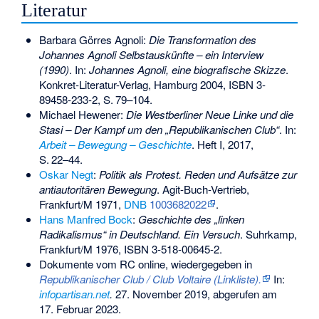
Literatur
Barbara Görres Agnoli:
Die Transformation des
Johannes Agnoli Selbstauskünfte – ein Interview
(1990)
. In:
Johannes Agnoli, eine biografische Skizze
.
Konkret-Literatur-Verlag, Hamburg 2004,
ISBN 3-
89458-233-2
,
S.
79–104
.
Michael Hewener:
Die Westberliner Neue Linke und die
Stasi – Der Kampf um den „Republikanischen Club“
. In:
Arbeit – Bewegung – Geschichte
. Heft I, 2017,
S.
22–44
.
Oskar Negt
:
Politik als Protest. Reden und Aufsätze zur
antiautoritären Bewegung
. Agit-Buch-Vertrieb,
Frankfurt/M 1971,
DNB
1003682022
.
Hans Manfred Bock
:
Geschichte des „linken
Radikalismus“ in Deutschland. Ein Versuch
. Suhrkamp,
Frankfurt/M 1976,
ISBN 3-518-00645-2
.
Dokumente vom RC online, wiedergegeben in
Republikanischer Club / Club Voltaire (Linkliste).
In:
infopartisan.net
.
27. November 2019,
abgerufen am
17. Februar 2023
.