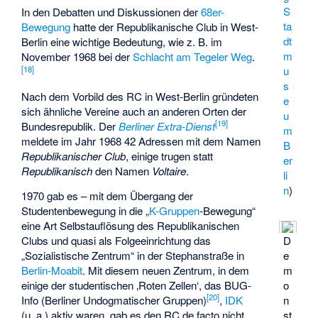
S
In den Debatten und Diskussionen der
68er-
ta
Bewegung
hatte der Republikanische Club in West-
dt
Berlin eine wichtige Bedeutung, wie z. B. im
m
November 1968 bei der
Schlacht am Tegeler Weg
.
u
[
18
]
s
Nach dem Vorbild des RC in West-Berlin gründeten
e
sich ähnliche Vereine auch an anderen Orten der
u
[
19
]
Bundesrepublik. Der
Berliner Extra-Dienst
m
meldete im Jahr 1968 42 Adressen mit dem Namen
B
Republikanischer Club
, einige trugen statt
er
Republikanisch
den Namen
Voltaire
.
li
n
)
1970 gab es – mit dem Übergang der
Studentenbewegung in die „
K-Gruppen
-Bewegung“
eine Art Selbstauflösung des Republikanischen
Clubs und quasi als Folgeeinrichtung das
D
„Sozialistische Zentrum“ in der Stephanstraße in
e
Berlin-Moabit
. Mit diesem neuen Zentrum, in dem
m
einige der studentischen ‚Roten Zellen‘, das BUG-
o
[
20
]
Info (Berliner Undogmatischer Gruppen)
,
IDK
n
(u. a.) aktiv waren, gab es den RC de facto nicht
st