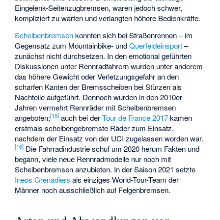
Eingelenk-Seitenzugbremsen, waren jedoch schwer,
kompliziert zu warten und verlangten höhere Bedienkräfte.
Scheibenbremsen
konnten sich bei Straßenrennen – im
Gegensatz zum Mountainbike- und
Querfeldeinsport
–
zunächst nicht durchsetzen. In den emotional geführten
Diskussionen unter Rennradfahrern wurden unter anderem
das höhere Gewicht oder Verletzungsgefahr an den
scharfen Kanten der Bremsscheiben bei Stürzen als
Nachteile aufgeführt. Dennoch wurden in den 2010er-
Jahren vermehrt Rennräder mit Scheibenbremsen
[
15
]
angeboten;
auch bei der
Tour de France 2017
kamen
erstmals scheibengebremste Räder zum Einsatz,
nachdem der Einsatz von der UCI zugelassen worden war.
[
16
]
Die Fahrradindustrie schuf um 2020 herum Fakten und
begann, viele neue Rennradmodelle nur noch mit
Scheibenbremsen anzubieten. In der Saison 2021 setzte
Ineos Grenadiers
als einziges World-Tour-Team der
Männer noch ausschließlich auf Felgenbremsen.