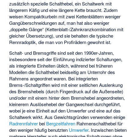
zusätzlich spezielle Schalthebel, ein Schaltwerk mit
längerem Käfig und eine längere Kette braucht. Zudem
weisen Kompaktkurbeln mit zwei Kettenblättern weniger
Gangüberschneidungen auf, man hat also weniger
„doppelte Gänge“ (Kettenblatt-/Zahnkranzkombination mit
gleicher Übersetzung), und sie behalten die typische
Rennradoptik, die man von Profirädern gewohnt ist.
Schalt- und Bremsgriffe sind seit den 1990er-Jahren,
insbesondere seit der Einführung indizierter Schaltungen,
als integrierte Einheiten üblich, während bei früheren
Modellen die Schalthebel beidseitig am Unterrohr des
Rahmens angeordnet waren. Bei integrierten
Brems-/Schaltgriffen wird mit einer seitlichen Auslenkung
des Bremshebels (durch Fingerdruck auf die Außenseite)
und/oder mit einem hinter dem Bremshebel angeordneten,
kleinerem Auslösehebel der Gangwechsel durchgeführt,
wobei je eine Einheit auf den Umwerfer und eine auf das
Schaltwerk wirkt. Aus Gewichtsgründen verwenden einige
Radrennfahrer
bei
Bergzeitfahren
Rahmenschalthebel für
den weniger häufig benutzten
Umwerfer
. Inzwischen bieten
mehrere Hersteller auch elektronische Schaltungen ohne