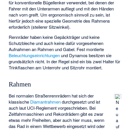
für konventionelle Bügellenker verwendet, bei denen der
Fahrer mit den Unterarmen aufliegt und mit den Händen
nach vorn greift. Um ergonomisch sinnvoll zu sein, ist
hierfür jedoch eine spezielle Geometrie des Rahmens
erforderlich (steilerer Sitzwinkel).
Rennräder haben keine Gepäckträger und keine
Schutzbleche und auch keine dafür vorgesehenen
Aufnahmen an Rahmen und Gabel. Fest montierte
Beleuchtungseinrichtungen
und Dynamos besitzen sie
grundsätzlich nicht. In der Regel sind ein bis zwei Halter für
Trinkflaschen am Unterrohr und Sitzrohr montiert.
Rahmen
Bei normalen Straßenrennrädern hat sich der
klassische
Diamantrahmen
durchgesetzt und ist
N
auch laut UCI-Reglement vorgeschrieben. Bei
e
Zeitfahrmaschinen und Rekordrädern gibt es zwar
u
etwas mehr Freiheiten, aber auch hier muss, wenn
a
das Rad in einem Wettbewerb eingesetzt wird oder
uf