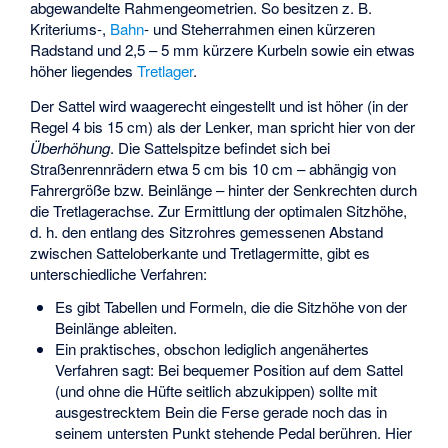
abgewandelte Rahmengeometrien. So besitzen z. B.
Kriteriums-,
Bahn
- und Steherrahmen einen kürzeren
Radstand und 2,5 – 5 mm kürzere Kurbeln sowie ein etwas
höher liegendes
Tretlager
.
Der Sattel wird waagerecht eingestellt und ist höher (in der
Regel 4 bis 15 cm) als der Lenker, man spricht hier von der
Überhöhung
. Die Sattelspitze befindet sich bei
Straßenrennrädern etwa 5 cm bis 10 cm – abhängig von
Fahrergröße bzw. Beinlänge – hinter der Senkrechten durch
die Tretlagerachse. Zur Ermittlung der optimalen Sitzhöhe,
d. h. den entlang des Sitzrohres gemessenen Abstand
zwischen Satteloberkante und Tretlagermitte, gibt es
unterschiedliche Verfahren:
Es gibt Tabellen und Formeln, die die Sitzhöhe von der
Beinlänge ableiten.
Ein praktisches, obschon lediglich angenähertes
Verfahren sagt: Bei bequemer Position auf dem Sattel
(und ohne die Hüfte seitlich abzukippen) sollte mit
ausgestrecktem Bein die Ferse gerade noch das in
seinem untersten Punkt stehende Pedal berühren. Hier