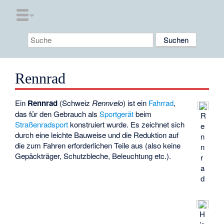
Rennrad
Ein
Rennrad
(Schweiz
Rennvelo
) ist ein
Fahrrad
,
das für den Gebrauch als
Sportgerät
beim
R
Straßenradsport
konstruiert wurde. Es zeichnet sich
e
durch eine leichte Bauweise und die Reduktion auf
n
die zum Fahren erforderlichen Teile aus (also keine
n
Gepäckträger, Schutzbleche, Beleuchtung etc.).
r
a
d
H