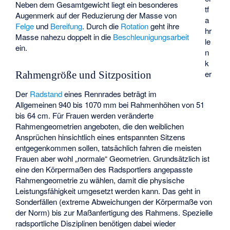
Neben dem Gesamtgewicht liegt ein besonderes
tf
Augenmerk auf der Reduzierung der Masse von
a
Felge
und
Bereifung
. Durch die
Rotation
geht ihre
hr
Masse nahezu doppelt in die
Beschleunigungsarbeit
le
ein.
n
k
er
Rahmengröße und Sitzposition
Der
Radstand
eines Rennrades beträgt im
Allgemeinen 940 bis 1070 mm bei Rahmenhöhen von 51
bis 64 cm. Für Frauen werden veränderte
Rahmengeometrien angeboten, die den weiblichen
Ansprüchen hinsichtlich eines entspannten Sitzens
entgegenkommen sollen, tatsächlich fahren die meisten
Frauen aber wohl „normale“ Geometrien. Grundsätzlich ist
eine den Körpermaßen des Radsportlers angepasste
Rahmengeometrie zu wählen, damit die physische
Leistungsfähigkeit umgesetzt werden kann. Das geht in
Sonderfällen (extreme Abweichungen der Körpermaße von
der Norm) bis zur Maßanfertigung des Rahmens. Spezielle
radsportliche Disziplinen benötigen dabei wieder