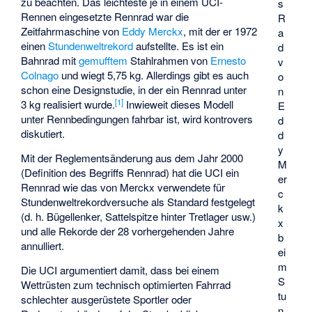
zu beachten. Das leichteste je in einem UCI-
s
Rennen eingesetzte Rennrad war die
R
Zeitfahrmaschine von
Eddy Merckx
, mit der er 1972
a
einen
Stundenweltrekord
aufstellte. Es ist ein
d
Bahnrad mit
gemufftem
Stahlrahmen von
Ernesto
v
Colnago
und wiegt 5,75 kg. Allerdings gibt es auch
o
schon eine Designstudie, in der ein Rennrad unter
n
[
1
]
3 kg realisiert wurde.
Inwieweit dieses Modell
E
unter Rennbedingungen fahrbar ist, wird kontrovers
d
diskutiert.
d
y
Mit der Reglementsänderung aus dem Jahr 2000
M
(Definition des Begriffs Rennrad) hat die UCI ein
er
Rennrad wie das von Merckx verwendete für
c
Stundenweltrekordversuche als Standard festgelegt
k
(d. h. Bügellenker, Sattelspitze hinter Tretlager usw.)
x
und alle Rekorde der 28 vorhergehenden Jahre
b
annulliert.
ei
m
Die UCI argumentiert damit, dass bei einem
S
Wettrüsten zum technisch optimierten Fahrrad
tu
schlechter ausgerüstete Sportler oder
n