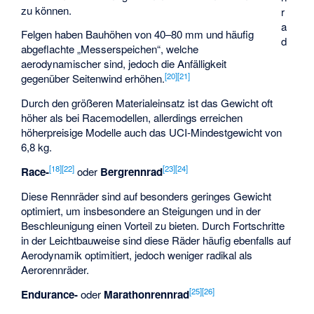
zu können.
r
a
Felgen haben Bauhöhen von 40–80 mm und häufig
d
abgeflachte „Messerspeichen“, welche
aerodynamischer sind, jedoch die Anfälligkeit
[
20
]
[
21
]
gegenüber Seitenwind erhöhen.
Durch den größeren Materialeinsatz ist das Gewicht oft
höher als bei Racemodellen, allerdings erreichen
höherpreisige Modelle auch das UCI-Mindestgewicht von
6,8 kg.
[
18
]
[
22
]
[
23
]
[
24
]
Race-
oder
Bergrennrad
Diese Rennräder sind auf besonders geringes Gewicht
optimiert, um insbesondere an Steigungen und in der
Beschleunigung einen Vorteil zu bieten. Durch Fortschritte
in der Leichtbauweise sind diese Räder häufig ebenfalls auf
Aerodynamik optimitiert, jedoch weniger radikal als
Aerorennräder.
[
25
]
[
26
]
Endurance-
oder
Marathonrennrad