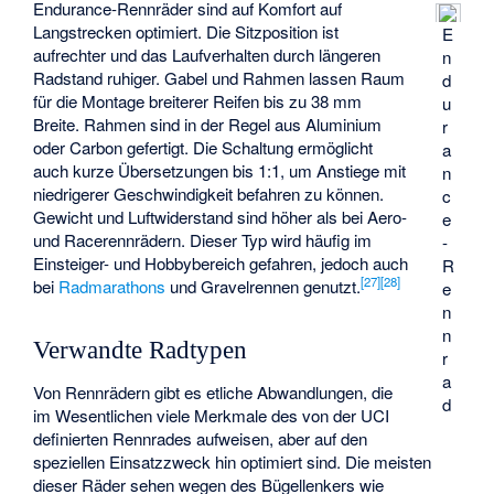
Endurance-Rennräder sind auf Komfort auf
Langstrecken optimiert. Die Sitzposition ist
E
aufrechter und das Laufverhalten durch längeren
n
Radstand ruhiger. Gabel und Rahmen lassen Raum
d
für die Montage breiterer Reifen bis zu 38 mm
u
Breite. Rahmen sind in der Regel aus Aluminium
r
oder Carbon gefertigt. Die Schaltung ermöglicht
a
auch kurze Übersetzungen bis 1:1, um Anstiege mit
n
niedrigerer Geschwindigkeit befahren zu können.
c
Gewicht und Luftwiderstand sind höher als bei Aero-
e
und Racerennrädern. Dieser Typ wird häufig im
-
Einsteiger- und Hobbybereich gefahren, jedoch auch
R
[
27
]
[
28
]
bei
Radmarathons
und Gravelrennen genutzt.
e
n
n
Verwandte Radtypen
r
a
Von Rennrädern gibt es etliche Abwandlungen, die
d
im Wesentlichen viele Merkmale des von der UCI
definierten Rennrades aufweisen, aber auf den
speziellen Einsatzzweck hin optimiert sind. Die meisten
dieser Räder sehen wegen des Bügellenkers wie