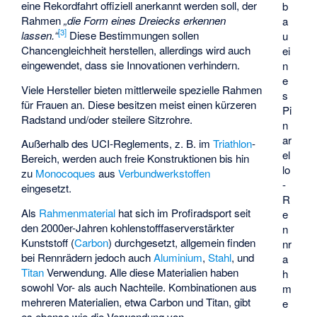
eine Rekordfahrt offiziell anerkannt werden soll, der
b
Rahmen
„die Form eines Dreiecks erkennen
a
[
3
]
lassen.“
Diese Bestimmungen sollen
u
Chancengleichheit herstellen, allerdings wird auch
ei
eingewendet, dass sie Innovationen verhindern.
n
e
Viele Hersteller bieten mittlerweile spezielle Rahmen
s
für Frauen an. Diese besitzen meist einen kürzeren
Pi
Radstand und/oder steilere Sitzrohre.
n
ar
Außerhalb des UCI-Reglements, z. B. im
Triathlon
-
el
Bereich, werden auch freie Konstruktionen bis hin
lo
zu
Monocoques
aus
Verbundwerkstoffen
-
eingesetzt.
R
Als
Rahmenmaterial
hat sich im Profiradsport seit
e
den 2000er-Jahren kohlenstofffaserverstärkter
n
Kunststoff (
Carbon
) durchgesetzt, allgemein finden
nr
bei Rennrädern jedoch auch
Aluminium
,
Stahl
, und
a
Titan
Verwendung. Alle diese Materialien haben
h
sowohl Vor- als auch Nachteile. Kombinationen aus
m
mehreren Materialien, etwa Carbon und Titan, gibt
e
es ebenso wie die Verwendung von