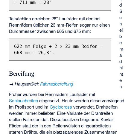
d
S
c
Tatsächlich erreichen 28"-Laufräder mit den bei
h
Rennrädern üblichen 23 mm-Reifen sogar nur einen
ei
Durchmesser zwischen 665 und 675 mm:
b
e
622 mm Felge + 2 × 23 mm Reifen = 
nr
a
d
hi
Bereifung
nt
e
→
Hauptartikel
:
Fahrradbereifung
n.
Früher wurden bei Rennrädern Laufräder mit
Schlauchreifen
eingesetzt. Heute werden diese vorwiegend
im Profisport und im
Cyclocross
verwendet,
Drahtreifen
werden immer beliebter. Eine Variante der Drahtreifen
stellen
Faltreifen
dar. Diese besitzen biegsame Kevlar-
Fäden statt der in den Reifenwülsten eingearbeiteten
starren Drähte, die ein platzsparendes Zusammenfalten