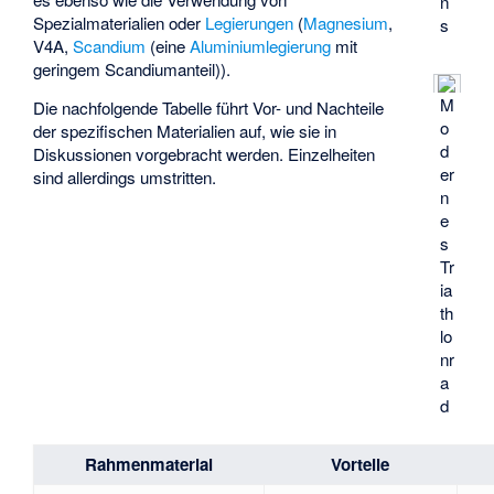
n
Spezialmaterialien oder
Legierungen
(
Magnesium
,
s
V4A
,
Scandium
(eine
Aluminiumlegierung
mit
geringem Scandiumanteil)).
M
Die nachfolgende Tabelle führt Vor- und Nachteile
o
der spezifischen Materialien auf, wie sie in
d
Diskussionen vorgebracht werden. Einzelheiten
er
sind allerdings umstritten.
n
e
s
Tr
ia
th
lo
nr
a
d
Rahmenmaterial
Vorteile