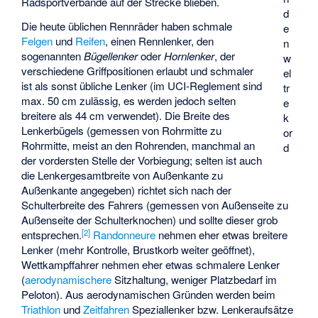
Radsportverbände auf der Strecke blieben.
d
Die heute üblichen Rennräder haben schmale
e
Felgen
und
Reifen
, einen Rennlenker, den
n
sogenannten
Bügellenker
oder
Hornlenker
, der
w
verschiedene Griffpositionen erlaubt und schmaler
el
ist als sonst übliche Lenker (im UCI-Reglement sind
tr
max. 50 cm zulässig, es werden jedoch selten
e
breitere als 44 cm verwendet). Die Breite des
k
Lenkerbügels (gemessen von Rohrmitte zu
or
Rohrmitte, meist an den Rohrenden, manchmal an
d
der vordersten Stelle der Vorbiegung; selten ist auch
die Lenkergesamtbreite von Außenkante zu
Außenkante angegeben) richtet sich nach der
Schulterbreite des Fahrers (gemessen von Außenseite zu
Außenseite der Schulterknochen) und sollte dieser grob
[
2
]
entsprechen.
Randonneure
nehmen eher etwas breitere
Lenker (mehr Kontrolle, Brustkorb weiter geöffnet),
Wettkampffahrer nehmen eher etwas schmalere Lenker
(
aerodynamischere
Sitzhaltung, weniger Platzbedarf im
Peloton). Aus aerodynamischen Gründen werden beim
Triathlon
und
Zeitfahren
Speziallenker bzw. Lenkeraufsätze