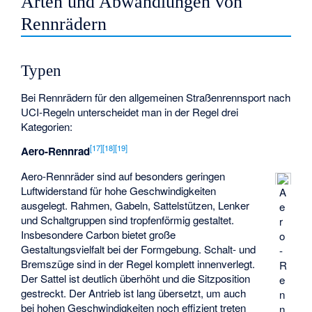
Arten und Abwandlungen von
Rennrädern
Typen
Bei Rennrädern für den allgemeinen Straßenrennsport nach
UCI-Regeln unterscheidet man in der Regel drei
Kategorien:
[
17
]
[
18
]
[
19
]
Aero-Rennrad
Aero-Rennräder sind auf besonders geringen
Luftwiderstand für hohe Geschwindigkeiten
A
ausgelegt. Rahmen, Gabeln, Sattelstützen, Lenker
e
und Schaltgruppen sind tropfenförmig gestaltet.
r
Insbesondere Carbon bietet große
o
Gestaltungsvielfalt bei der Formgebung. Schalt- und
-
Bremszüge sind in der Regel komplett innenverlegt.
R
Der Sattel ist deutlich überhöht und die Sitzposition
e
gestreckt. Der Antrieb ist lang übersetzt, um auch
n
bei hohen Geschwindigkeiten noch effizient treten
n