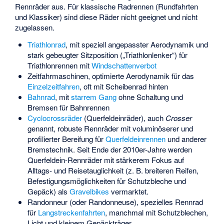
Rennräder aus. Für klassische Radrennen (Rundfahrten
und Klassiker) sind diese Räder nicht geeignet und nicht
zugelassen.
Triathlonrad
, mit speziell angepasster Aerodynamik und
stark gebeugter Sitzposition („Triathlonlenker“) für
Triathlonrennen mit
Windschattenverbot
Zeitfahrmaschinen, optimierte Aerodynamik für das
Einzelzeitfahren
, oft mit Scheibenrad hinten
Bahnrad
, mit
starrem Gang
ohne Schaltung und
Bremsen für Bahnrennen
Cyclocrossräder
(Querfeldeinräder), auch
Crosser
genannt, robuste Rennräder mit voluminöserer und
profilierter Bereifung für
Querfeldeinrennen
und anderer
Bremstechnik. Seit Ende der 2010er-Jahre werden
Querfeldein-Rennräder mit stärkerem Fokus auf
Alltags- und Reisetauglichkeit (z. B. breiteren Reifen,
Befestigungsmöglichkeiten für Schutzbleche und
Gepäck) als
Gravelbikes
vermarktet.
Randonneur (oder Randonneuse), spezielles Rennrad
für
Langstreckenfahrten
, manchmal mit Schutzblechen,
Licht und kleinem Gepäckträger