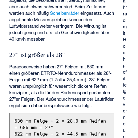
a
aber auch etwas schwerer sind. Beim Zeitfahren
hr
werden auch häufig
Scheibenräder
eingesetzt. Auch
ra
abgeflachte Messerspeichen können den
d
Luftwiderstand weiter verringern. Die Wirkung ist
m
jedoch gering und erst ab Geschwindigkeiten über
it
40 km/h messbar.
H
o
c
27" ist größer als 28"
h
pr
Paradoxerweise haben 27"-Felgen mit 630 mm
of
einen größeren
ETRTO
-Nenndurchmesser als 28"-
il
Felgen mit 622 mm (1 Zoll = 25,4 mm). 28"-Felgen
fe
waren ursprünglich für wesentlich dickere Reifen
lg
konzipiert, als die für den Radrennsport gedachten
e
27"er Felgen. Der Außendurchmesser der Laufräder
v
ergibt sich daher beispielsweise wie folgt:
or
n
630 mm Felge + 2 × 28,0 mm Reifen 
e
= 686 mm = 27"

u
622 mm Felge + 2 × 44,5 mm Reifen 
n