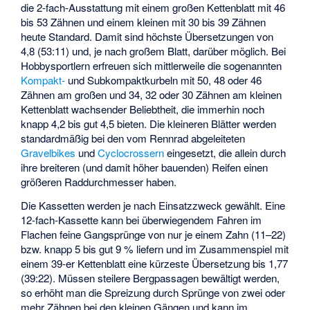
die 2-fach-Ausstattung mit einem großen Kettenblatt mit 46
bis 53 Zähnen und einem kleinen mit 30 bis 39 Zähnen
heute Standard. Damit sind höchste Übersetzungen von
4,8 (53:11) und, je nach großem Blatt, darüber möglich. Bei
Hobbysportlern erfreuen sich mittlerweile die sogenannten
Kompakt-
und Subkompaktkurbeln mit 50, 48 oder 46
Zähnen am großen und 34, 32 oder 30 Zähnen am kleinen
Kettenblatt wachsender Beliebtheit, die immerhin noch
knapp 4,2 bis gut 4,5 bieten. Die kleineren Blätter werden
standardmäßig bei den vom Rennrad abgeleiteten
Gravelbikes
und
Cyclocrossern
eingesetzt, die allein durch
ihre breiteren (und damit höher bauenden) Reifen einen
größeren Raddurchmesser haben.
Die Kassetten werden je nach Einsatzzweck gewählt. Eine
12-fach-Kassette kann bei überwiegendem Fahren im
Flachen feine Gangsprünge von nur je einem Zahn (11–22)
bzw. knapp 5 bis gut 9 % liefern und im Zusammenspiel mit
einem 39-er Kettenblatt eine kürzeste Übersetzung bis 1,77
(39:22). Müssen steilere Bergpassagen bewältigt werden,
so erhöht man die Spreizung durch Sprünge von zwei oder
mehr Zähnen bei den kleinen Gängen und kann im