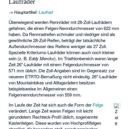
Laufräder
→
Hauptartikel
:
Laufrad
Überwiegend werden Rennräder mit 28-Zoll-Laufrädern
gefahren, die einen Felgen-Nenndurchmesser von 622 mm
haben. Da Rennradreifen schmaler und niedriger sind als
gewöhnliche 28-Zoll-Reifen, beträgt der tatsächliche
Außendurchmesser des Reifens weniger als 27 Zoll.
Spezielle Kriteriums-Laufräder können auch noch kleiner
sein (z. B.
Eddy Merckx
). Im Triathlonbereich waren lange
Zeit 26"-Laufräder mit einem Felgendurchmesser von
571 mm üblich. Die Zoll-Angaben sind im Gegensatz zur
neueren
ETRTO
-Bemaßung nicht eindeutig. 26"-Laufräder
von Mountainbikes und Alltagsrädern besitzen
beispielsweise im Allgemeinen einen
Felgennenndurchmesser von 559 mm.
Im Laufe der Zeit hat sich auch die Form der
Felge
verändert. Lange Zeit waren Felgen mit leicht
Z
gerundetem Rechteck-Profil üblich, sogenannte
ei
Kastenfelgen. Diese wurden von Hochprofilfelgen
tf
abgelöst, die besonders steif, aerodynamischer,