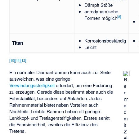
Dämpft Stöße
aerodynamische
[
8
]
Formen möglich
Korrosionsbeständig
Titan
Leicht
[
10
]
[
11
]
[
12
]
Ein normaler Diamantrahmen kann auch zur Seite
ausweichen, was eine geringe
R
Verwindungssteifigkeit
erfordert, um eine Federung
e
zu erzeugen. Gerade diese bestimmt aber auch die
n
Fahrstabilität, besonders auf Abfahrten. Jedes
nr
Rahmenmaterial bietet neben Vorteilen auch
a
Nachteile. Leichte Rahmen haben oft geringe
d
Lenkkopf- und Tretlagersteifigkeiten. Erstes senkt
m
die Fahrsicherheit, zweites die Effizienz des
it
Tretens.
Z
ei