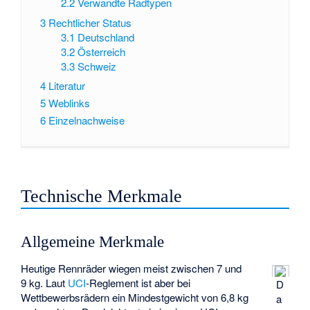
2.2
Verwandte Radtypen
3
Rechtlicher Status
3.1
Deutschland
3.2
Österreich
3.3
Schweiz
4
Literatur
5
Weblinks
6
Einzelnachweise
Technische Merkmale
Allgemeine Merkmale
Heutige Rennräder wiegen meist zwischen 7 und
9 kg. Laut
UCI
-Reglement ist aber bei
D
Wettbewerbsrädern ein Mindestgewicht von 6,8 kg
a