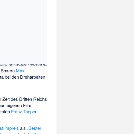
archiv, Bild 102-09082 / CC-BY-SA 3.0
n Boxern
Max
ta bei den Dreharbeiten
 Zeit des Dritten Reichs
nen eigenen Film
zenten
Franz Tapper
filmpreis
als
„Bester