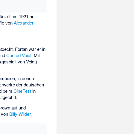
ünzel um 1921 auf
fie von
Alexander
tdeckt. Fortan war er in
und
Conrad Veidt
. Mit
gespielt von Veidt)
omödien, in denen
terwerke der deutschen
nd beim
CineFest
in
fgeführt.
Brown auf und
h von
Billy Wilder
.