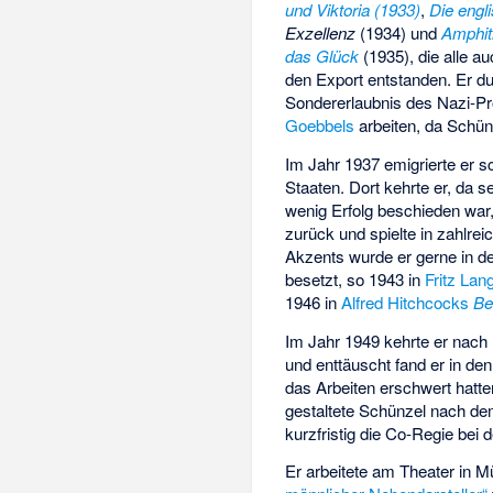
und Viktoria (1933)
,
Die engl
Exzellenz
(1934) und
Amphit
das Glück
(1935), die alle a
den Export entstanden. Er dur
Sondererlaubnis des Nazi-P
Goebbels
arbeiten, da Schünz
Im Jahr 1937 emigrierte er sc
Staaten. Dort kehrte er, da 
wenig Erfolg beschieden war,
zurück und spielte in zahlre
Akzents wurde er gerne in d
besetzt, so 1943 in
Fritz Lan
1946 in
Alfred Hitchcocks
Be
Im Jahr 1949 kehrte er nach
und enttäuscht fand er in de
das Arbeiten erschwert hatte
gestaltete Schünzel nach d
kurzfristig die Co-Regie bei
Er arbeitete am Theater in M