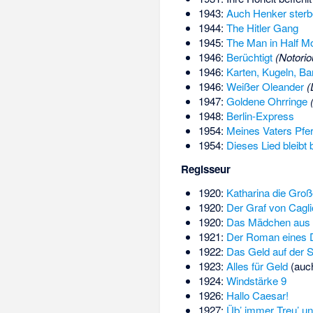
1943:
Auch Henker ster
1944:
The Hitler Gang
1945:
The Man in Half M
1946:
Berüchtigt
(Notorio
1946:
Karten, Kugeln, Ba
1946:
Weißer Oleander
(
1947:
Goldene Ohrringe
1948:
Berlin-Express
1954:
Meines Vaters Pferd
1954:
Dieses Lied bleibt b
Regisseur
1920:
Katharina die Groß
1920:
Der Graf von Cagli
1920:
Das Mädchen aus de
1921:
Der Roman eines 
1922:
Das Geld auf der 
1923:
Alles für Geld
(auch
1924:
Windstärke 9
1926:
Hallo Caesar!
1927:
Üb’ immer Treu’ un