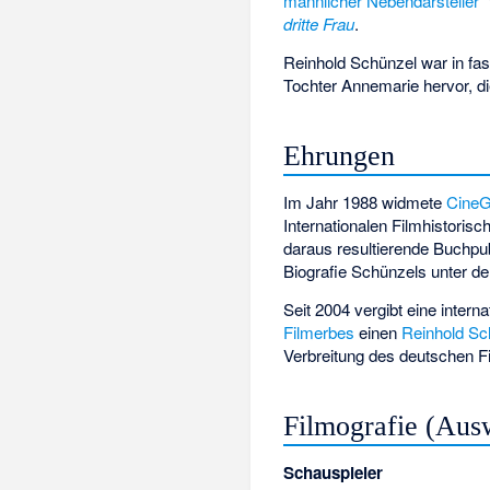
männlicher Nebendarsteller“
dritte Frau
.
Reinhold Schünzel war in fas
Tochter Annemarie hervor, d
Ehrungen
Im Jahr 1988 widmete
CineG
Internationalen Filmhistori
daraus resultierende Buchpub
Biografie Schünzels unter d
Seit 2004 vergibt eine intern
Filmerbes
einen
Reinhold Sc
Verbreitung des deutschen F
Filmografie (Aus
Schauspieler