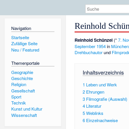
Reinhold Schün
Navigation
Startseite
Reinhold Schünzel
(*
7. N
Zufällige Seite
September
1954
in
München
Neu / Featured
Drehbuchautor
und
Filmprod
Themenportale
Inhaltsverzeichnis
Geographie
Geschichte
Religion
1
Leben und Werk
Gesellschaft
2
Ehrungen
Sport
3
Filmografie (Auswahl)
Technik
4
Literatur
Kunst und Kultur
5
Weblinks
Wissenschaft
6
Einzelnachweise