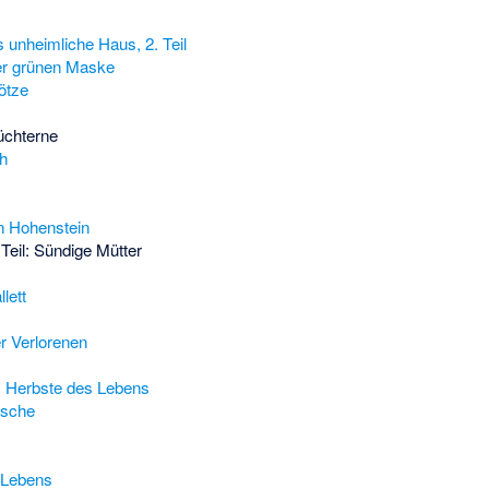
s unheimliche Haus, 2. Teil
er grünen Maske
ötze
üchterne
h
n Hohenstein
. Teil: Sündige Mütter
lett
r Verlorenen
m Herbste des Lebens
tsche
 Lebens