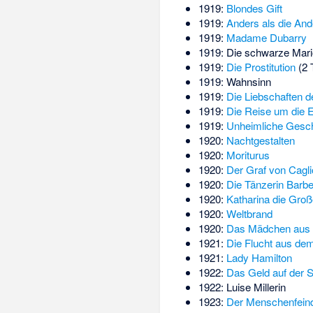
1919:
Blondes Gift
1919:
Anders als die And
1919:
Madame Dubarry
1919:
Die schwarze Mar
1919:
Die Prostitution
(2 T
1919:
Wahnsinn
1919:
Die Liebschaften d
1919:
Die Reise um die E
1919:
Unheimliche Gesch
1920:
Nachtgestalten
1920:
Moriturus
1920:
Der Graf von Cagli
1920:
Die Tänzerin Barbe
1920:
Katharina die Groß
1920:
Weltbrand
1920:
Das Mädchen aus de
1921:
Die Flucht aus de
1921:
Lady Hamilton
1922:
Das Geld auf der 
1922:
Luise Millerin
1923:
Der Menschenfein