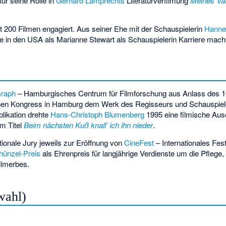
für seine Rolle in
Gerhard Lamprechts
Literaturverfilmung
Meines Vate
t 200 Filmen engagiert. Aus seiner Ehe mit der Schauspielerin
Hanne
ie in den USA als
Marianne Stewart
als Schauspielerin Karriere mach
raph
– Hamburgisches Centrum für Filmforschung aus Anlass des 1
schen Kongress in Hamburg dem Werk des Regisseurs und Schauspiele
likation drehte
Hans-Christoph Blumenberg
1995 eine filmische Aus
em Titel
Beim nächsten Kuß knall’ ich ihn nieder
.
ationale Jury jeweils zur Eröffnung von
CineFest
– Internationales Fes
hünzel-Preis
als Ehrenpreis für langjährige Verdienste um die Pfleg
ilmerbes.
wahl)