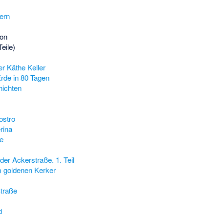
ern
ion
eile)
er Käthe Keller
rde in 80 Tagen
ichten
ostro
rina
e
r Ackerstraße. 1. Teil
m goldenen Kerker
Straße
d