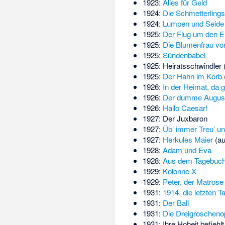
1923:
Alles für Geld
1924:
Die Schmetterlings
1924:
Lumpen und Seide
1925:
Der Flug um den Er
1925:
Die Blumenfrau vo
1925:
Sündenbabel
1925:
Heiratsschwindler
1925:
Der Hahn im Korb
1926:
In der Heimat, da g
1926:
Der dumme August 
1926:
Hallo Caesar!
1927:
Der Juxbaron
1927:
Üb’ immer Treu’ un
1927:
Herkules Maier
(au
1928:
Adam und Eva
1928:
Aus dem Tagebuch 
1929:
Kolonne X
1929:
Peter, der Matrose
1931:
1914, die letzten 
1931:
Der Ball
1931:
Die Dreigroscheno
1931:
Ihre Hoheit befiehlt