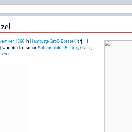
zel
[
1
]
ovember
1888
in
Hamburg-Groß Borstel
; †
11.
) war ein deutscher
Schauspieler
,
Filmregisseur
,
uzent
.