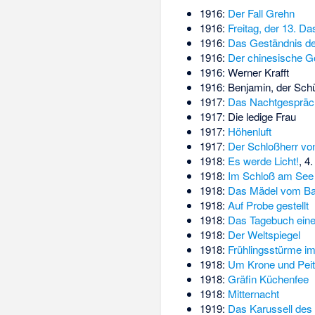
1916:
Der Fall Grehn
1916:
Freitag, der 13. Da
1916:
Das Geständnis d
1916:
Der chinesische G
1916:
Werner Krafft
1916:
Benjamin, der Sch
1917:
Das Nachtgespräc
1917:
Die ledige Frau
1917:
Höhenluft
1917:
Der Schloßherr vo
1918:
Es werde Licht!
, 4
1918:
Im Schloß am See
1918:
Das Mädel vom Bal
1918:
Auf Probe gestellt
1918:
Das Tagebuch eine
1918:
Der Weltspiegel
1918:
Frühlingsstürme i
1918:
Um Krone und Pei
1918:
Gräfin Küchenfee
1918:
Mitternacht
1919:
Das Karussell des