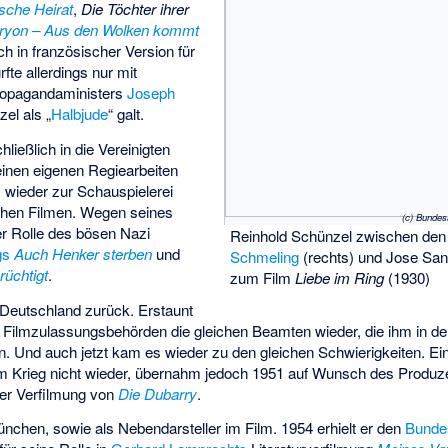
ische Heirat
,
Die Töchter ihrer
ryon – Aus den Wolken kommt
uch in französischer Version für
fte allerdings nur mit
ropagandaministers
Joseph
el als „
Halbjude
“ galt.
hließlich in die Vereinigten
seinen eigenen Regiearbeiten
 wieder zur Schauspielerei
ichen Filmen. Wegen seines
(c) Bundes
er Rolle des bösen Nazi
Reinhold Schünzel zwischen de
gs
Auch Henker sterben
und
Schmeling
(rechts) und Jose San
rüchtigt
.
zum Film
Liebe im Ring
(1930)
 Deutschland zurück. Erstaunt
n Filmzulassungsbehörden die gleichen Beamten wieder, die ihm in der
n. Und auch jetzt kam es wieder zu den gleichen Schwierigkeiten. Ei
em Krieg nicht wieder, übernahm jedoch 1951 auf Wunsch des Produ
 der Verfilmung von
Die Dubarry
.
ünchen, sowie als Nebendarsteller im Film. 1954 erhielt er den
Bundes