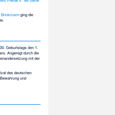
rs Pferde II. Teil Seine
 Brinkmann
ging die
te.
00. Geburtstags den 1.
rs. Angeregt durch die
einandersetzung mit der
tival des deutschen
e, Bewahrung und