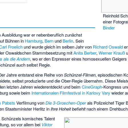
Reinhold Sch
einer Fotogra
Binder
 Ausbildung war er nebenberuflich zunächst
 auf Bühnen in
Hamburg
,
Bern
und
Berlin
. Sein
Carl Froelich
und wurde gleich im selben Jahr von
Richard Oswald
en
l der Oswaldschen Stammbesetzung mit
Anita Berber
,
Werner Krauß
s als die Andern
, wo er den Erpresser eines homosexuellen Geigers (
 Schünzel auch selbst Regie.
20er Jahre entstand eine Reihe von
Schünzel-Filmen
, episodischen K
leidete, selbst produzierte und die Ober-Regie übernahm. Diese Meis
den letzten Jahren wiederentdeckt und beim
CineGraph
-Kongress u
burg sowie beim
Internationalen Filmfestival in Karlovy Vary
wieder au
m Pabsts
Verfilmung von
Die 3-Groschen-Oper
als Polizeichef Tiger 
en Staatsminister Herlitz in
Ihre Hoheit befiehlt
nach einem Drehbuc
m Schünzels komisches Talent
tung, so vor allem bei
Viktor