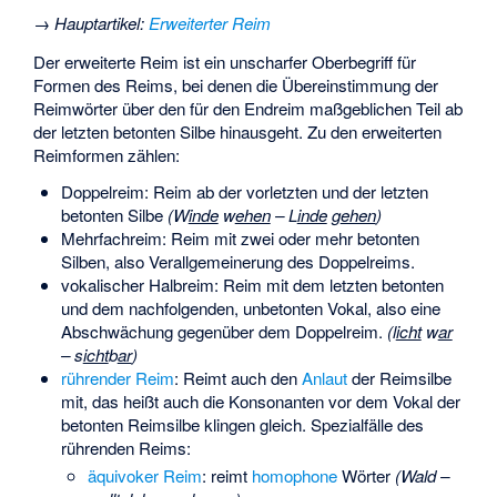
→
Hauptartikel
:
Erweiterter Reim
Der erweiterte Reim ist ein unscharfer Oberbegriff für
Formen des Reims, bei denen die Übereinstimmung der
Reimwörter über den für den Endreim maßgeblichen Teil ab
der letzten betonten Silbe hinausgeht. Zu den erweiterten
Reimformen zählen:
Doppelreim
: Reim ab der vorletzten und der letzten
betonten Silbe
(W
inde
w
ehen
– L
inde
g
ehen
)
Mehrfachreim
: Reim mit zwei oder mehr betonten
Silben, also Verallgemeinerung des Doppelreims.
vokalischer Halbreim
: Reim mit dem letzten betonten
und dem nachfolgenden, unbetonten Vokal, also eine
Abschwächung gegenüber dem Doppelreim.
(l
icht
w
ar
– s
icht
b
ar
)
rührender Reim
: Reimt auch den
Anlaut
der Reimsilbe
mit, das heißt auch die Konsonanten vor dem Vokal der
betonten Reimsilbe klingen gleich. Spezialfälle des
rührenden Reims:
äquivoker Reim
: reimt
homophone
Wörter
(Wald –