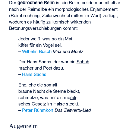
Der
gebrochene Reim
ist ein Reim, bei dem unmittelbar
nach der Reimsilbe ein
morphologisches Enjambement
(Reimbrechung, Zeilenwechsel mitten im Wort) vorliegt,
wodurch es häufig zu komisch wirkenden
Betonungsverschiebungen kommt:
Jeder weiß, was so ein
Mai
-
käfer für ein Vogel
sei
.
–
Wilhelm Busch
Max und Moritz
Der Hans Sachs, der war ein
Schuh
-
macher und Poet da
zu
.
–
Hans Sachs
Ehe, ehe die so
mali
-
braune Nacht die Sterne bleckt,
schmelze, was mir als mo
rali
-
sches Gesetz im Halse steckt.
–
Peter Rühmkorf
Das Zeitvertu-Lied
Augenreim