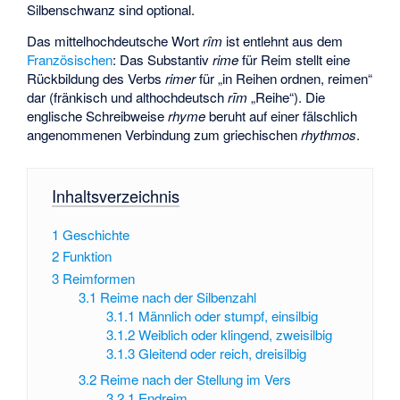
Silbenschwanz sind optional.
Das mittelhochdeutsche Wort
rîm
ist entlehnt aus dem
Französischen
: Das Substantiv
rime
für Reim stellt eine
Rückbildung des Verbs
rimer
für „in Reihen ordnen, reimen“
dar (fränkisch und althochdeutsch
rīm
„Reihe“). Die
englische Schreibweise
rhyme
beruht auf einer fälschlich
angenommenen Verbindung zum griechischen
rhythmos
.
Inhaltsverzeichnis
1
Geschichte
2
Funktion
3
Reimformen
3.1
Reime nach der Silbenzahl
3.1.1
Männlich oder stumpf, einsilbig
3.1.2
Weiblich oder klingend, zweisilbig
3.1.3
Gleitend oder reich, dreisilbig
3.2
Reime nach der Stellung im Vers
3.2.1
Endreim