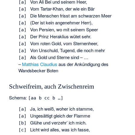
Von Ali Bei und seinem Heer,
[a]
Vom Tartar-Khan, der wie ein Bär
[a]
Die Menschen frisst am schwarzen Meer
[a]
(Der ist kein angenehmer Herr),
[a]
Von Persien, wo mit seinem Speer
[a]
Der Prinz Heraklius wütet sehr.
[a]
Vom roten Gold, vom Sternenheer,
[a]
Von Unschuld, Tugend, die noch mehr
[a]
Als Gold und Sterne sind – …
[a]
–
Matthias Claudius
aus der Ankündigung des
Wandsbecker Boten
Schweifreim, auch Zwischenreim
Schema:
[aa b cc b …]
Ja, ich weiß, woher ich stamme,
[a]
Ungesättigt gleich der Flamme
[a]
Glühe und verzehr’ ich mich.
[b]
Licht wird alles, was ich fasse,
[c]