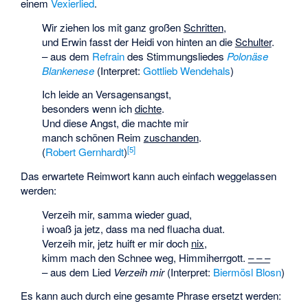
einem
Vexierlied
.
Wir ziehen los mit ganz großen
Schritten
,
und Erwin fasst der Heidi von hinten an die
Schulter
.
– aus dem
Refrain
des Stimmungsliedes
Polonäse
Blankenese
(Interpret:
Gottlieb Wendehals
)
Ich leide an Versagensangst,
besonders wenn ich
dichte
.
Und diese Angst, die machte mir
manch schönen Reim
zuschanden
.
[
5
]
(
Robert Gernhardt
)
Das erwartete Reimwort kann auch einfach weggelassen
werden:
Verzeih mir, samma wieder guad,
i woaß ja jetz, dass ma ned fluacha duat.
Verzeih mir, jetz huift er mir doch
nix
,
kimm mach den Schnee weg, Himmiherrgott.
– – –
– aus dem Lied
Verzeih mir
(Interpret:
Biermösl Blosn
)
Es kann auch durch eine gesamte Phrase ersetzt werden: