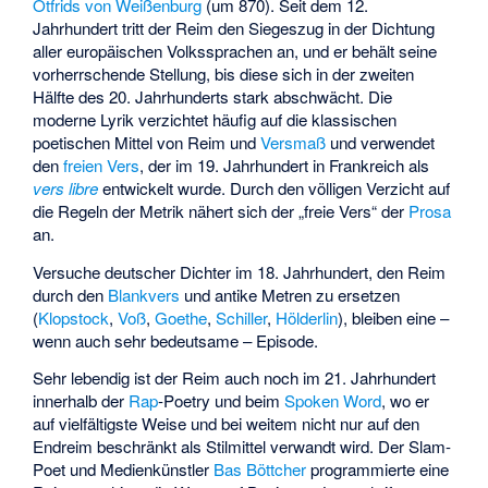
Otfrids von Weißenburg
(um 870). Seit dem 12.
Jahrhundert tritt der Reim den Siegeszug in der Dichtung
aller europäischen Volkssprachen an, und er behält seine
vorherrschende Stellung, bis diese sich in der zweiten
Hälfte des 20. Jahrhunderts stark abschwächt. Die
moderne Lyrik verzichtet häufig auf die klassischen
poetischen Mittel von Reim und
Versmaß
und verwendet
den
freien Vers
, der im 19. Jahrhundert in Frankreich als
vers libre
entwickelt wurde. Durch den völligen Verzicht auf
die Regeln der Metrik nähert sich der „freie Vers“ der
Prosa
an.
Versuche deutscher Dichter im 18. Jahrhundert, den Reim
durch den
Blankvers
und antike Metren zu ersetzen
(
Klopstock
,
Voß
,
Goethe
,
Schiller
,
Hölderlin
), bleiben eine –
wenn auch sehr bedeutsame – Episode.
Sehr lebendig ist der Reim auch noch im 21. Jahrhundert
innerhalb der
Rap
-Poetry und beim
Spoken Word
, wo er
auf vielfältigste Weise und bei weitem nicht nur auf den
Endreim beschränkt als Stilmittel verwandt wird. Der Slam-
Poet und Medienkünstler
Bas Böttcher
programmierte eine