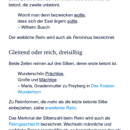
betont, die zweite unbetont.
Womit man denn bezwecken
wollte
,
dass sich der Esel ärgern
sollte
.
– Wilhelm Busch
Der weibliche Reim wird auch als
Femininus
bezeichnet.
Gleitend oder reich, dreisilbig
Beide Zeilen reimen auf drei Silben, deren erste betont ist.
Wunderschön
Prächtige
,
Große und
Mächtige
–
Maria, Gnadenmutter zu Freyberg
in
Des Knaben
Wunderhorn
Zu Reimformen, die mehr als die letzte betonte Silbe
einbeziehen, siehe
erweiterter Reim
.
Das Merkmal der Silbenzahl beim Reim wird auch als
Reimgeschlecht
bezeichnet. Wechseln männliche und
weibliche Reime regelmäßig ab, so bezeichnet man das als