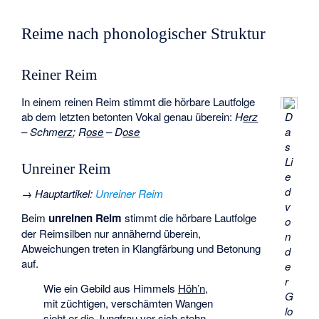
Reime nach phonologischer Struktur
Reiner Reim
In einem reinen Reim stimmt die hörbare Lautfolge
ab dem letzten betonten Vokal genau überein:
H
erz
D
–
Schm
erz
;
R
ose
–
D
ose
a
s
Li
Unreiner Reim
e
d
→
Hauptartikel
:
Unreiner Reim
v
Beim
unreinen Reim
stimmt die hörbare Lautfolge
o
der Reimsilben nur annähernd überein,
n
Abweichungen treten in Klangfärbung und Betonung
d
auf.
e
r
Wie ein Gebild aus Himmels
Höh’n
,
G
mit züchtigen, verschämten Wangen
lo
sieht er die Jungfrau vor sich
stehn.