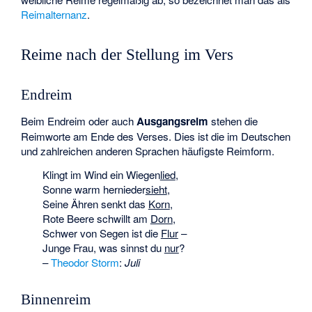
Reimalternanz
.
Reime nach der Stellung im Vers
Endreim
Beim Endreim oder auch
Ausgangsreim
stehen die
Reimworte am Ende des Verses. Dies ist die im Deutschen
und zahlreichen anderen Sprachen häufigste Reimform.
Klingt im Wind ein Wiegen
lied
,
Sonne warm hernieder
sieht
,
Seine Ähren senkt das
Korn
,
Rote Beere schwillt am
Dorn
,
Schwer von Segen ist die
Flur
–
Junge Frau, was sinnst du
nur
?
–
Theodor Storm
:
Juli
Binnenreim