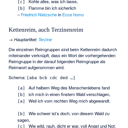
Kohle alles, was ich lasse,
[c]
Flamme bin ich sicherlich
[b]
–
Friedrich Nietzsche
in
Ecce homo
Kettenreim, auch Terzinenreim
→
Hauptartikel
:
Terzine
Die einzelnen Reimgruppen sind beim Kettenreim dadurch
miteinander verknüpft, dass ein Wort der vorhergehenden
Reimgruppe in der darauf folgenden Reimgruppe als
Reimwort aufgenommen wird.
Schema:
[aba bcb cdc ded …]
Auf halbem Weg des Menschenlebens fand
[a]
ich mich in einen finstern Wald verschlagen,
[b]
Weil ich vom rechten Weg mich abgewandt.
[a]
Wie schwer ist’s doch, von diesem Wald zu
[b]
sagen,
Wie wild, rauh, dicht er war, voll Angst und Not;
[c]