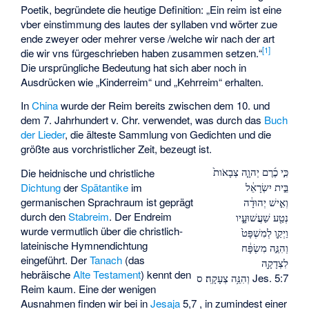
Poetik, begründete die heutige Definition: „Ein reim ist eine
vber einstimmung des lautes der syllaben vnd wörter zue
ende zweyer oder mehrer verse /welche wir nach der art
[
1
]
die wir vns fürgeschrieben haben zusammen setzen.“
Die ursprüngliche Bedeutung hat sich aber noch in
Ausdrücken wie „Kinderreim“ und „Kehrreim“ erhalten.
In
China
wurde der Reim bereits zwischen dem 10. und
dem 7. Jahrhundert v. Chr. verwendet, was durch das
Buch
der Lieder
, die älteste Sammlung von Gedichten und die
größte aus vorchristlicher Zeit, bezeugt ist.
Die heidnische und christliche
כִּ֣י כֶ֜רֶם יְהוָ֤ה צְבָאֹות֙
Dichtung
der
Spätantike
im
בֵּ֣ית יִשְׂרָאֵ֔ל
germanischen Sprachraum ist geprägt
וְאִ֣ישׁ יְהוּדָ֔ה
durch den
Stabreim
. Der Endreim
נְטַ֖ע שַׁעֲשׁוּעָ֑יו
wurde vermutlich über die christlich-
וַיְקַ֤ו לְמִשְׁפָּט֙
lateinische Hymnendichtung
וְהִנֵּ֣ה מִשְׂפָּ֔ח
eingeführt. Der
Tanach
(das
לִצְדָקָ֖ה
hebräische
Alte Testament
) kennt den
Jes. 5:7
וְהִנֵּ֥ה צְעָקָֽה׃ ס
Reim kaum. Eine der wenigen
Ausnahmen finden wir bei in
Jesaja
5,7 , in zumindest einer