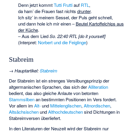
Denn jetzt kommt
Tutti Frutti
auf
RTL
,
da ham’ die Frauen fast nichts
drunter
.
Ich sitz’ in meinem Sessel, der Puls geht schnell,
und dann hole ich mir einen –
Beutel Kartoffelchips aus
der Küche
.
– Aus dem Lied
So. 22:40 RTL [do it yourself]
(Interpret:
Norbert und die Feiglinge
)
Stabreim
→
Hauptartikel
:
Stabreim
Der Stabreim ist ein strenges Versilbungsprinzip der
altgermanischen Sprachen, das sich der
Alliteration
bedient, das also gleiche Anlaute von betonten
Stammsilben
an bestimmten Positionen im Vers fordert.
Vor allem im
Alt-
und
Mittelenglischen
,
Altnordischen
,
Altsächsischen
und
Althochdeutschen
sind Dichtungen in
Stabreimversen überliefert.
In den Literaturen der Neuzeit wird der Stabreim nur