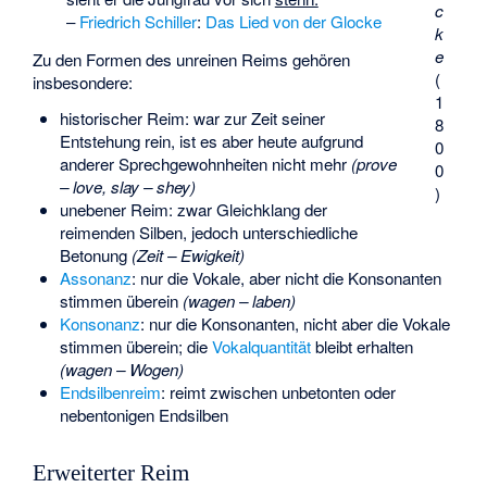
c
–
Friedrich Schiller
:
Das Lied von der Glocke
k
e
Zu den Formen des unreinen Reims gehören
(
insbesondere:
1
historischer Reim
: war zur Zeit seiner
8
Entstehung rein, ist es aber heute aufgrund
0
anderer Sprechgewohnheiten nicht mehr
(prove
0
– love, slay – shey)
)
unebener Reim
: zwar Gleichklang der
reimenden Silben, jedoch unterschiedliche
Betonung
(Zeit – Ewigkeit)
Assonanz
: nur die Vokale, aber nicht die Konsonanten
stimmen überein
(wagen – laben)
Konsonanz
: nur die Konsonanten, nicht aber die Vokale
stimmen überein; die
Vokalquantität
bleibt erhalten
(wagen – Wogen)
Endsilbenreim
: reimt zwischen unbetonten oder
nebentonigen Endsilben
Erweiterter Reim