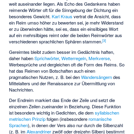
weit auseinander liegen. Als Echo des Gedankens haben
reimende Wörter oft für die Sinngebung der Dichtung ein
besonderes Gewicht.
Karl Kraus
vertrat die Ansicht, dass
ein Reim umso höher zu bewerten sei, je mehr Widerstand
er zu überwinden hätte, sei es, dass ein einsilbiges Wort
auf ein mehrsilbiges reimt oder die beiden Reimwörter aus
[
3
]
verschiedenen sprachlichen Sphären stammen.
Gereimtes bleibt zudem besser im Gedächtnis haften,
daher haben
Sprichwörter
,
Wetterregeln
,
Merkverse
,
Werbesprüche
und dergleichen oft die Form des Reims. So
hat das Reimen von Botschaften auch einen
pragmatischen Nutzen, z. B. bei den
Wandersängern
des
Mittelalters und der Renaissance zur Übermittlung von
Nachrichten.
Der Endreim markiert das Ende der Zeile und setzt die
einzelnen Zeilen zueinander in Beziehung. Diese Funktion
ist besonders wichtig in Gedichten, die dem
syllabischen
metrischen Prinzip
folgen (insbesondere
romanische
Sprachen
), in denen der Vers also nur durch die Silbenzahl
(z. B. im
Alexandriner
zwölf oder dreizehn Silben) bestimmt