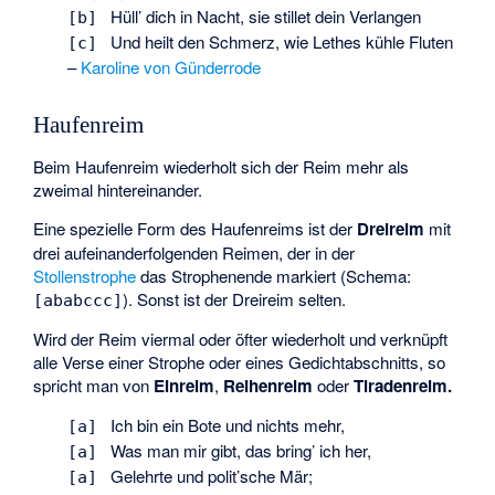
Hüll’ dich in Nacht, sie stillet dein Verlangen
[b]
Und heilt den Schmerz, wie Lethes kühle Fluten
[c]
–
Karoline von Günderrode
Haufenreim
Beim Haufenreim wiederholt sich der Reim mehr als
zweimal hintereinander.
Eine spezielle Form des Haufenreims ist der
Dreireim
mit
drei aufeinanderfolgenden Reimen, der in der
Stollenstrophe
das Strophenende markiert (Schema:
). Sonst ist der Dreireim selten.
[ababccc]
Wird der Reim viermal oder öfter wiederholt und verknüpft
alle Verse einer Strophe oder eines Gedichtabschnitts, so
spricht man von
Einreim
,
Reihenreim
oder
Tiradenreim.
Ich bin ein Bote und nichts mehr,
[a]
Was man mir gibt, das bring’ ich her,
[a]
Gelehrte und polit’sche Mär;
[a]