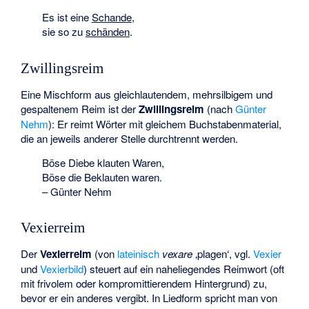
Es ist eine
Schande
,
sie so zu
schänden
.
Zwillingsreim
Eine Mischform aus gleichlautendem, mehrsilbigem und
gespaltenem Reim ist der
Zwillingsreim
(nach
Günter
Nehm
): Er reimt Wörter mit gleichem Buchstabenmaterial,
die an jeweils anderer Stelle durchtrennt werden.
Böse Diebe klauten Waren,
Böse die Beklauten waren.
– Günter Nehm
Vexierreim
Der
Vexierreim
(von
lateinisch
vexare
‚plagen‘
, vgl.
Vexier
und
Vexierbild
) steuert auf ein naheliegendes Reimwort (oft
mit frivolem oder kompromittierendem Hintergrund) zu,
bevor er ein anderes vergibt. In Liedform spricht man von