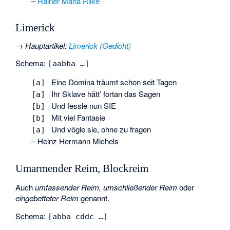
–
Rainer Maria Rilke
Limerick
→
Hauptartikel
:
Limerick (Gedicht)
Schema:
[aabba …]
Eine Domina träumt schon seit Tagen
[a]
Ihr Sklave hätt’ fortan das Sagen
[a]
Und fessle nun SIE
[b]
Mit viel Fantasie
[b]
Und vögle sie, ohne zu fragen
[a]
– Heinz Hermann Michels
Umarmender Reim, Blockreim
Auch
umfassender Reim, umschließender Reim
oder
eingebetteter Reim
genannt.
Schema:
[abba cddc …]