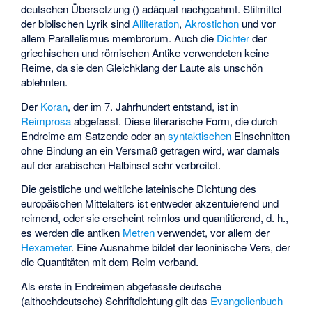
deutschen Übersetzung () adäquat nachgeahmt. Stilmittel
der biblischen Lyrik sind
Alliteration
,
Akrostichon
und vor
allem
Parallelismus membrorum
. Auch die
Dichter
der
griechischen und römischen Antike verwendeten keine
Reime, da sie den Gleichklang der Laute als unschön
ablehnten.
Der
Koran
, der im 7. Jahrhundert entstand, ist in
Reimprosa
abgefasst. Diese literarische Form, die durch
Endreime am Satzende oder an
syntaktischen
Einschnitten
ohne Bindung an ein Versmaß getragen wird, war damals
auf der arabischen Halbinsel sehr verbreitet.
Die geistliche und weltliche lateinische Dichtung des
europäischen Mittelalters ist entweder akzentuierend und
reimend, oder sie erscheint reimlos und quantitierend, d. h.,
es werden die antiken
Metren
verwendet, vor allem der
Hexameter
. Eine Ausnahme bildet der
leoninische Vers
, der
die Quantitäten mit dem Reim verband.
Als erste in Endreimen abgefasste deutsche
(althochdeutsche) Schriftdichtung gilt das
Evangelienbuch