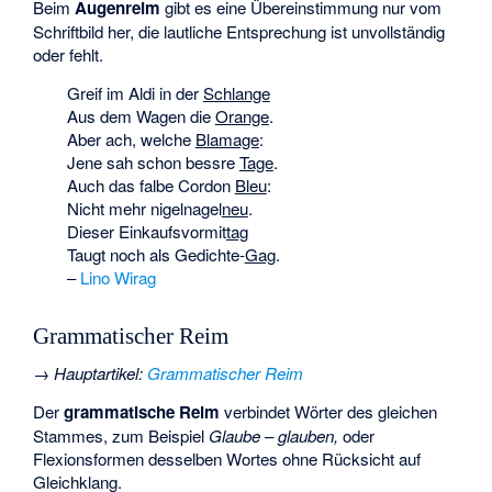
Beim
Augenreim
gibt es eine Übereinstimmung nur vom
Schriftbild her, die lautliche Entsprechung ist unvollständig
oder fehlt.
Greif im Aldi in der
Schlange
Aus dem Wagen die
Orange
.
Aber ach, welche
Blamage
:
Jene sah schon bessre
Tage
.
Auch das falbe Cordon
Bleu
:
Nicht mehr nigelnagel
neu
.
Dieser Einkaufsvormit
tag
Taugt noch als Gedichte-
Gag
.
–
Lino Wirag
Grammatischer Reim
→
Hauptartikel
:
Grammatischer Reim
Der
grammatische Reim
verbindet Wörter des gleichen
Stammes, zum Beispiel
Glaube
–
glauben,
oder
Flexionsformen desselben Wortes ohne Rücksicht auf
Gleichklang.