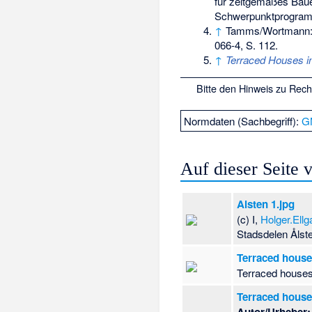
für zeitgemäßes Baue
Schwerpunktprogramm
↑
Tamms/Wortmann
066-4
, S. 112.
↑
Terraced Houses in
Bitte den
Hinweis zu Rec
Normdaten (Sachbegriff):
G
Auf dieser Seite
Alsten 1.jpg
(c) I,
Holger.Ellg
Stadsdelen Ålst
Terraced houses
Terraced houses
Terraced house