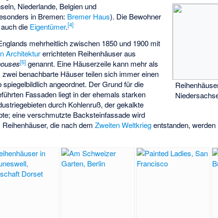
nseln, Niederlande, Belgien und
besonders in Bremen:
Bremer Haus
). Die Bewohner
[
4
]
 auch die
Eigentümer
.
nglands mehrheitlich zwischen 1850 und 1900 mit
en Architektur
errichteten Reihenhäuser aus
[
5
]
houses
genannt. Eine Häuserzeile kann mehr als
s zwei benachbarte Häuser teilen sich immer einen
 spiegelbildlich angeordnet. Der Grund für die
Reihenhäuser
geführten Fassaden liegt in der ehemals starken
Niedersachs
dustriegebieten durch Kohlenruß, der gekalkte
te; eine verschmutzte Backsteinfassade wird
. Reihenhäuser, die nach dem
Zweiten Weltkrieg
entstanden, werden 