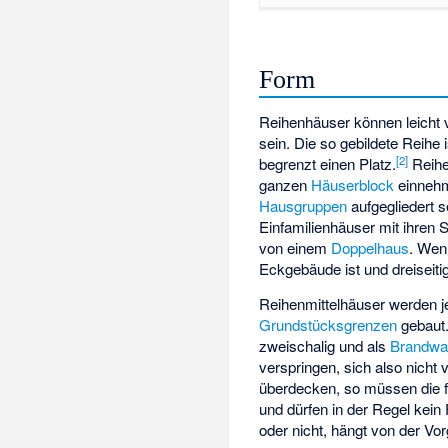
Form
Reihenhäuser können leicht v
sein. Die so gebildete Reihe i
[
2
]
begrenzt einen Platz.
Reihe
ganzen
Häuserblock
einnehm
Hausgruppen
aufgegliedert s
Einfamilienhäuser mit ihren
von einem
Doppelhaus
. Wen
Eckgebäude ist und dreiseitig 
Reihenmittelhäuser werden je
Grundstücksgrenzen
gebaut.
zweischalig und als
Brandwa
verspringen, sich also nicht
überdecken, so müssen die f
und dürfen in der Regel kein
oder nicht, hängt von der V