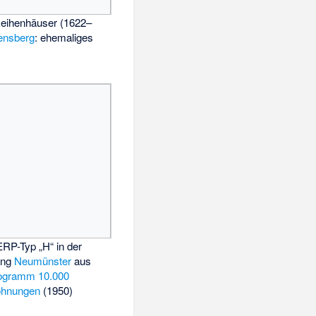
Reihenhäuser (1622–
ensberg
: ehemaliges
RP-Typ „H“ in der
ung
Neumünster
aus
ogramm 10.000
ohnungen
(1950)