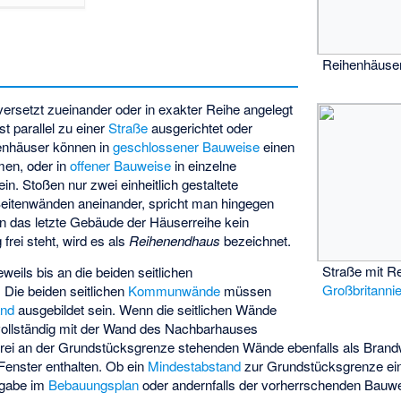
Reihenhäuse
ersetzt zueinander oder in exakter Reihe angelegt
st parallel zu einer
Straße
ausgerichtet oder
nhäuser können in
geschlossener Bauweise
einen
en, oder in
offener Bauweise
in einzelne
ein. Stoßen nur zwei einheitlich gestaltete
 Seitenwänden aneinander, spricht man hingegen
n das letzte Gebäude der Häuserreihe kein
frei steht, wird es als
Reihenendhaus
bezeichnet.
Straße mit R
weils bis an die beiden seitlichen
Großbritanni
 Die beiden seitlichen
Kommunwände
müssen
nd
ausgebildet sein. Wenn die seitlichen Wände
 vollständig mit der Wand des Nachbarhauses
rei an der Grundstücksgrenze stehenden Wände ebenfalls als Brand
 Fenster enthalten. Ob ein
Mindestabstand
zur Grundstücksgrenze ei
orgabe im
Bebauungsplan
oder andernfalls der vorherrschenden Bauwe