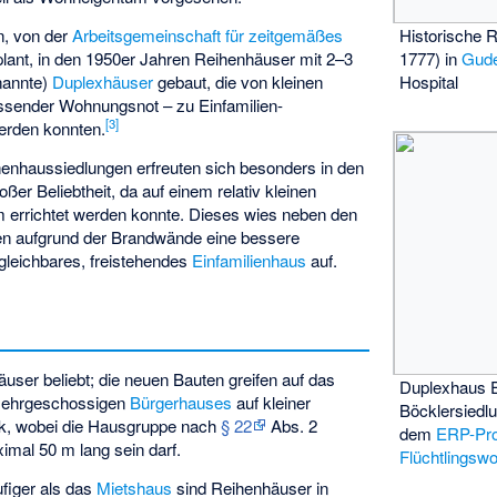
, von der
Arbeitsgemeinschaft für zeitgemäßes
Historische 
lant, in den 1950er Jahren Reihenhäuser mit 2–3
1777) in
Gud
nannte)
Duplexhäuser
gebaut, die von kleinen
Hospital
ssender Wohnungsnot – zu Einfamilien-
[
3
]
erden konnten.
henhaussiedlungen erfreuten sich besonders in den
er Beliebtheit, da auf einem relativ kleinen
 errichtet werden konnte. Dieses wies neben den
en aufgrund der Brandwände eine bessere
rgleichbares, freistehendes
Einfamilienhaus
auf.
user beliebt; die neuen Bauten greifen auf das
Duplexhaus E
 mehrgeschossigen
Bürgerhauses
auf kleiner
Böcklersiedl
k, wobei die Hausgruppe nach
§ 22
Abs. 2
dem
ERP-Pr
mal 50 m lang sein darf.
Flüchtlingsw
figer als das
Mietshaus
sind Reihenhäuser in