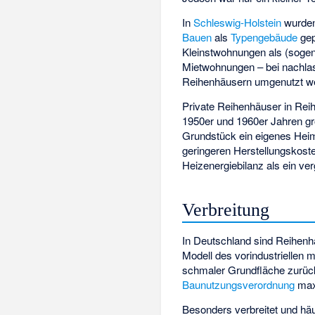
In
Schleswig-Holstein
wurden
Bauen
als
Typengebäude
gep
Kleinstwohnungen als (soge
Mietwohnungen – bei nachla
Reihenhäusern umgenutzt w
Private Reihenhäuser in Rei
1950er und 1960er Jahren groß
Grundstück ein eigenes Heim
geringeren Herstellungskost
Heizenergiebilanz als ein ve
Verbreitung
In Deutschland sind Reihenhä
Modell des vorindustriellen
schmaler Grundfläche zurüc
Baunutzungsverordnung
maxi
Besonders verbreitet und häu