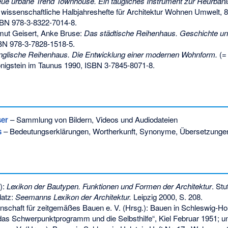
ue urbane Trend Townhouse. Ein taugliches Instrument zur Reurbani
issenschaftliche Halbjahreshefte für Architektur Wohnen Umwelt, 8. 
BN 978-3-8322-7014-8
.
mut Geisert, Anke Bruse:
Das städtische Reihenhaus. Geschichte un
BN 978-3-7828-1518-5
.
nglische Reihenhaus. Die Entwicklung einer modernen Wohnform.
(
önigstein im Taunus 1990,
ISBN 3-7845-8071-8
.
ser
– Sammlung von Bildern, Videos und Audiodateien
s
– Bedeutungserklärungen, Wortherkunft, Synonyme, Übersetzunge
):
Lexikon der Bautypen. Funktionen und Formen der Architektur
. Stu
atz:
Seemanns Lexikon der Architektur.
Leipzig 2000, S. 208.
inschaft für zeitgemäßes Bauen e. V. (Hrsg.): Bauen in Schleswig-Hols
as Schwerpunktprogramm und die Selbsthilfe“, Kiel Februar 1951; u