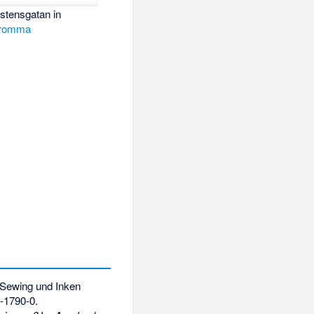
lstensgatan
in
romma
Sewing und Inken
-1790-0
.