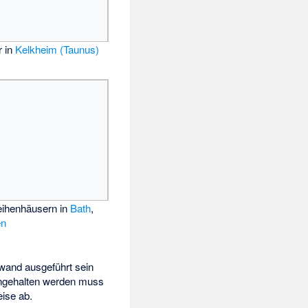
r in
Kelkheim (Taunus)
eihenhäusern in
Bath
,
en
wand ausgeführt sein
ngehalten werden muss
ise ab.