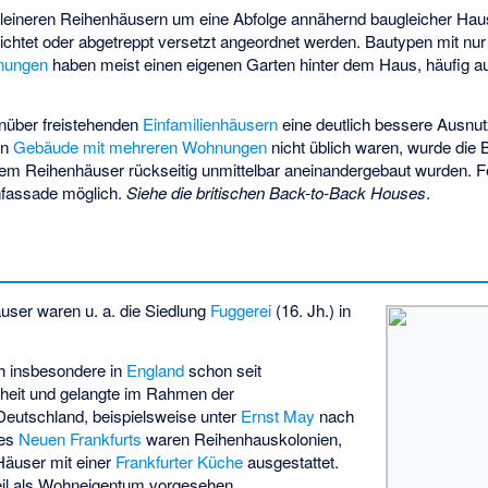
 kleineren Reihenhäusern um eine Abfolge annähernd baugleicher Haus
ichtet oder abgetreppt versetzt angeordnet werden. Bautypen mit nur
nungen
haben meist einen eigenen Garten hinter dem Haus, häufig a
nüber freistehenden
Einfamilienhäusern
eine deutlich bessere Ausnu
en
Gebäude mit mehreren Wohnungen
nicht üblich waren, wurde die
ndem Reihenhäuser rückseitig unmittelbar aneinandergebaut wurden. 
nfassade möglich.
Siehe die britischen
Back-to-Back Houses
.
user waren u. a. die Siedlung
Fuggerei
(16. Jh.) in
h insbesondere in
England
schon seit
theit und gelangte im Rahmen der
eutschland, beispielsweise unter
Ernst May
nach
des
Neuen Frankfurts
waren Reihenhauskolonien,
Häuser mit einer
Frankfurter Küche
ausgestattet.
Teil als Wohneigentum vorgesehen.