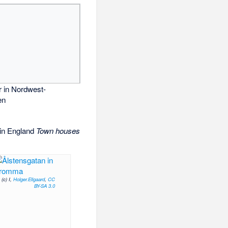
 in Nordwest-
en
in England
Town houses
(c) I,
Holger.Ellgaard
,
CC
BY-SA 3.0