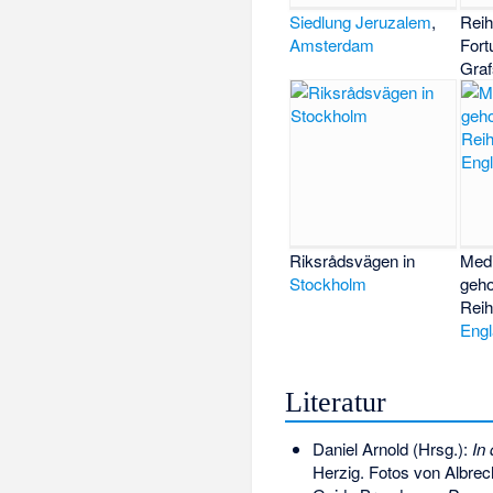
Siedlung Jeruzalem
,
Reih
Amsterdam
Fort
Graf
Riksrådsvägen
in
Medi
Stockholm
geh
Reih
Eng
Literatur
Daniel Arnold (Hrsg.):
In
Herzig. Fotos von Albre