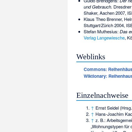
Guido Brendgens:
Der ne
und Gebrauch.
Dresdner w
Shaker, Aachen 2007,
IS
Klaus Theo Brenner, Hel
Stuttgart/Zürich 2004,
IS
Stefan Muthesius:
Das e
Verlag Langewiesche
, K
Weblinks
Commons
: Reihenhäu
Wiktionary: Reihenhau
Einzelnachweise
↑
Ernst Seidel (Hrsg.
↑
Hans-Joachim Kad
↑
z. B.: Arbeitsgeme
„Wohnungstypen für d