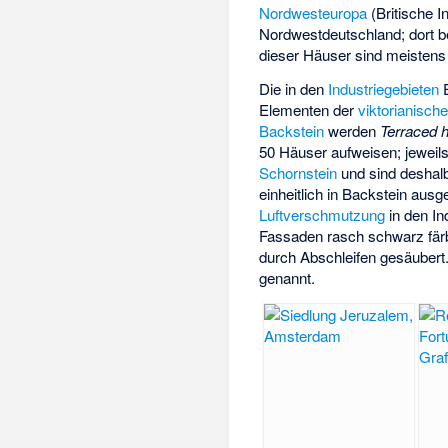
Nordwesteuropa
(Britische I
Nordwestdeutschland; dort 
dieser Häuser sind meistens
Die in den
Industriegebieten
E
Elementen der
viktorianisch
Backstein
werden
Terraced 
50 Häuser aufweisen; jeweil
Schornstein
und sind deshalb
einheitlich in Backstein aus
Luftverschmutzung
in den In
Fassaden rasch schwarz färb
durch Abschleifen gesäubert
genannt.