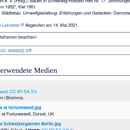
n e. V. (Hrsg.): Bauen in Schleswig-Holstein Heft Nr. 17: „Wohnungs
 1952“, Kiel 1951.
:
Städtebau. Umweltgestaltung. Erfahrungen und Gedanken.
Darmsta
 Leicester.
Abgerufen am 14. Mai 2021
.
htsthemen
beachten!
ND
:
4049202-3
 verwendete Medien
aard
,
CC BY-SA 3.0
en i Bromma.
 at fortuneswell.jpg
 at Fortuneswell, Dorset, UK
s Schweizergaerten Berlin.jpg
Willo Göpel.,
CC BY-SA 2.0 de