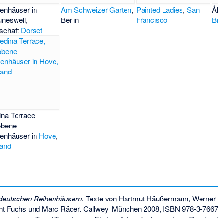
enhäuser in
Am Schweizer Garten
,
Painted Ladies
,
San
Å
uneswell,
Berlin
Francisco
B
schaft
Dorset
na Terrace,
obene
enhäuser in
Hove
,
land
 deutschen Reihenhäusern.
Texte von Hartmut Häußermann, Werner 
cht Fuchs und Marc Räder. Callwey, München 2008,
ISBN 978-3-7667