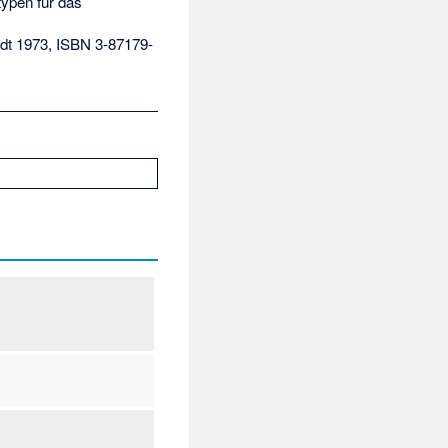
typen für das
dt 1973,
ISBN 3-87179-