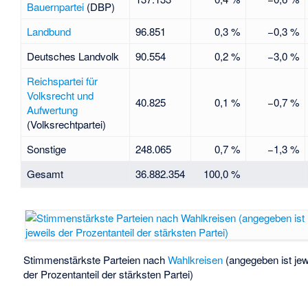
Bauernpartei
(DBP)
Landbund
96.851
0,3 %
−0,3 %
Deutsches Landvolk
90.554
0,2 %
−3,0 %
Reichspartei für
Volksrecht und
40.825
0,1 %
−0,7 %
Aufwertung
(Volksrechtpartei)
Sonstige
248.065
0,7 %
−1,3 %
Gesamt
36.882.354
100,0 %
Stimmenstärkste Parteien nach
Wahlkreisen
(angegeben ist jew
der Prozentanteil der stärksten Partei)