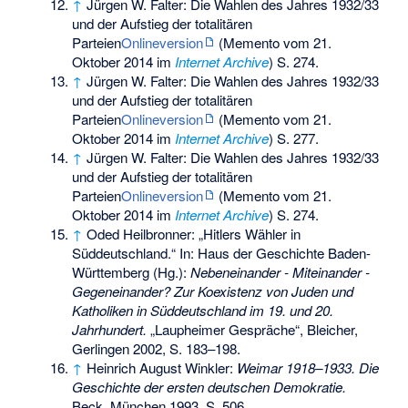
↑
Jürgen W. Falter: Die Wahlen des Jahres 1932/33
und der Aufstieg der totalitären
Parteien
Onlineversion
(
Memento
vom 21.
Oktober 2014 im
Internet Archive
) S. 274.
↑
Jürgen W. Falter: Die Wahlen des Jahres 1932/33
und der Aufstieg der totalitären
Parteien
Onlineversion
(
Memento
vom 21.
Oktober 2014 im
Internet Archive
) S. 277.
↑
Jürgen W. Falter: Die Wahlen des Jahres 1932/33
und der Aufstieg der totalitären
Parteien
Onlineversion
(
Memento
vom 21.
Oktober 2014 im
Internet Archive
) S. 274.
↑
Oded Heilbronner: „Hitlers Wähler in
Süddeutschland.“ In: Haus der Geschichte Baden-
Württemberg (Hg.):
Nebeneinander - Miteinander -
Gegeneinander? Zur Koexistenz von Juden und
Katholiken in Süddeutschland im 19. und 20.
Jahrhundert.
„Laupheimer Gespräche“, Bleicher,
Gerlingen 2002, S. 183–198.
↑
Heinrich August Winkler:
Weimar 1918–1933. Die
Geschichte der ersten deutschen Demokratie.
Beck, München 1993, S. 506.