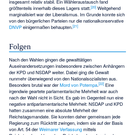
insgesamt relativ stabil. Ein Wähleraustausch fand
[
20
]
größtenteils innerhalb dieses Lagers statt.
Weitgehend
marginalisiert war der Liberalismus. Im Grunde konnte sich
von den bürgerlichen Parteien nur die nationalkonservative
[
21
]
DNVP
einigermaßen behaupten.
Folgen
Nach den Wahlen gingen die gewalttätigen
Auseinandersetzungen insbesondere zwischen Anhängern
der KPD und NSDAP weiter. Dabei ging die Gewalt
nunmehr überwiegend von den Nationalsozialisten aus.
[
22
]
Besonders brutal war der
Mord von Potempa
.
Eine
irgendwie geartete parlamentarische Mehrheit war auch
nach der Wahl nicht in Sicht. Es gab im Gegenteil nun eine
negative antiparlamentarische Mehrheit: NSDAP und KPD
hatten zusammen eine absolute Mehrheit der
Reichstagsmandate. Sie konnten daher gemeinsam jede
Regierung zum Rücktritt zwingen, indem sie auf der Basis
von Art. 54 der
Weimarer Verfassung
mittels