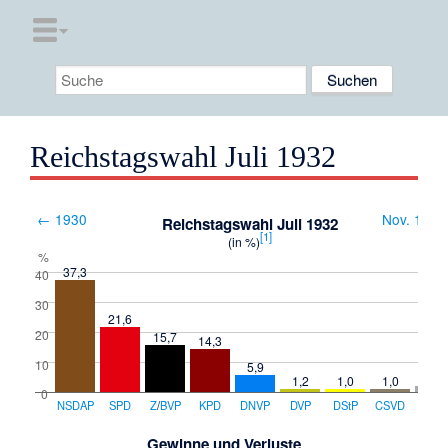
Reichstagswahl Juli 1932
← 1930
Nov. 193
Reichstagswahl Juli 1932
[
1
]
(in %)
%
37,3
40
30
21,6
20
15,7
14,3
10
5,9
2,1
1,2
1,0
1,0
0
NSDAP
SPD
Z
/
BVP
KPD
DNVP
DVP
DStP
CSVD
Sonst
Gewinne und Verluste