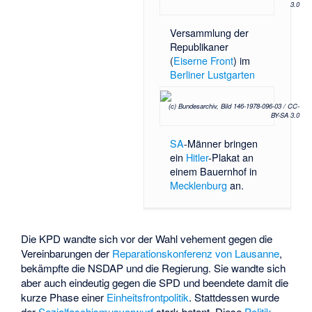
3.0
Versammlung der
Republikaner
(
Eiserne Front
) im
Berliner Lustgarten
(c) Bundesarchiv, Bild 146-1978-096-03 / CC-
BY-SA 3.0
SA
-Männer bringen
ein
Hitler
-Plakat an
einem Bauernhof in
Mecklenburg
an.
Die KPD wandte sich vor der Wahl vehement gegen die
Vereinbarungen der
Reparationskonferenz von Lausanne
,
bekämpfte die NSDAP und die Regierung. Sie wandte sich
aber auch eindeutig gegen die SPD und beendete damit die
kurze Phase einer
Einheitsfrontpolitik
. Stattdessen wurde
der
Sozialfaschismusvorwurf
stark betont. Diese
Politik