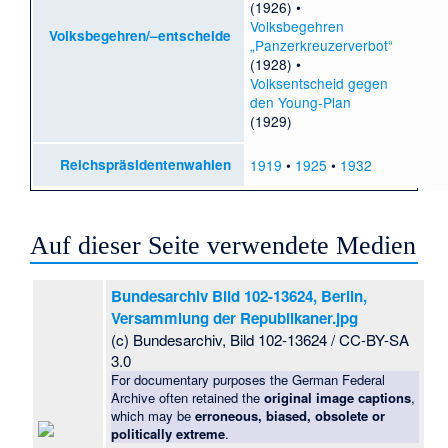
(1926) •
Volksbegehren
Volksbegehren/–entscheide
„Panzerkreuzerverbot“
(1928) •
Volksentscheid gegen
den Young-Plan
(1929)
Reichspräsidentenwahlen
1919
•
1925
•
1932
Auf dieser Seite verwendete Medien
Bundesarchiv Bild 102-13624, Berlin,
Versammlung der Republikaner.jpg
(c) Bundesarchiv, Bild 102-13624 / CC-BY-SA
3.0
For documentary purposes the German Federal
Archive often retained the
original image captions
,
which may be
erroneous, biased, obsolete or
politically extreme
.