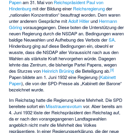
Papen
am 31. Mai von
Reichspräsident
Paul von
Hindenburg
mit der Bildung einer
Reichsregierung
der
„nationalen Konzentration“ beauftragt worden. Dem waren
unter anderem Gespräche mit
Adolf Hitler
und
Hermann
Göring
vorausgegangen. Diese boten die Unterstützung der
neuen Regierung durch die NSDAP an. Bedingungen waren
baldige Neuwahlen und Aufhebung des Verbots der
SA
.
Hindenburg ging auf diese Bedingungen ein, obwohl er
wusste, dass die NSDAP aller Voraussicht nach aus den
Wahlen als stärkste Kraft hervorgehen würde. Dagegen
lehnte das Zentrum, die bisherige Partei Papens, wegen
[
3
]
des Sturzes von
Heinrich Brüning
die Beteiligung ab.
Papen bildete am 1. Juni 1932 eine Regierung (
Kabinett
Papen
), die von der SPD-Presse als „Kabinett der Barone“
bezeichnet wurde.
Im Reichstag hatte die Regierung keine Mehrheit. Die SPD
bereitete sofort ein
Misstrauensvotum
vor. Aber bereits am
4. Juni 1932 löste der Reichspräsident den Reichstag auf,
da er nach den vorangegangenen Landtagswahlen
angeblich nicht mehr die Mehrheit des Volkes
repräsentiere. In einer Regierungserklärung, die der neue