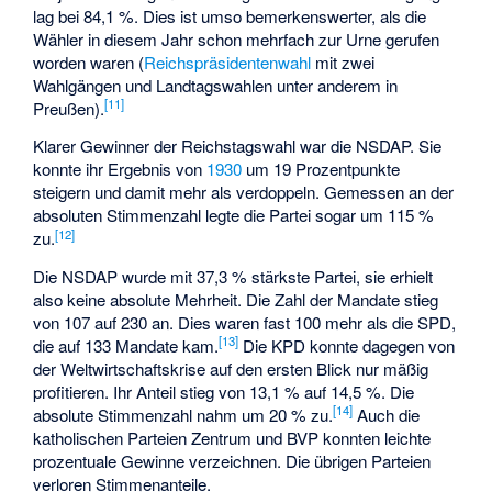
lag bei 84,1 %. Dies ist umso bemerkenswerter, als die
Wähler in diesem Jahr schon mehrfach zur Urne gerufen
worden waren (
Reichspräsidentenwahl
mit zwei
Wahlgängen und Landtagswahlen unter anderem in
[
11
]
Preußen).
Klarer Gewinner der Reichstagswahl war die NSDAP. Sie
konnte ihr Ergebnis von
1930
um 19 Prozentpunkte
steigern und damit mehr als verdoppeln. Gemessen an der
absoluten Stimmenzahl legte die Partei sogar um 115 %
[
12
]
zu.
Die NSDAP wurde mit 37,3 % stärkste Partei, sie erhielt
also keine absolute Mehrheit. Die Zahl der Mandate stieg
von 107 auf 230 an. Dies waren fast 100 mehr als die SPD,
[
13
]
die auf 133 Mandate kam.
Die KPD konnte dagegen von
der Weltwirtschaftskrise auf den ersten Blick nur mäßig
profitieren. Ihr Anteil stieg von 13,1 % auf 14,5 %. Die
[
14
]
absolute Stimmenzahl nahm um 20 % zu.
Auch die
katholischen Parteien Zentrum und BVP konnten leichte
prozentuale Gewinne verzeichnen. Die übrigen Parteien
verloren Stimmenanteile.