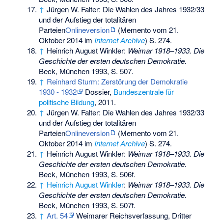
↑
Jürgen W. Falter: Die Wahlen des Jahres 1932/33
und der Aufstieg der totalitären
Parteien
Onlineversion
(
Memento
vom 21.
Oktober 2014 im
Internet Archive
) S. 274.
↑
Heinrich August Winkler:
Weimar 1918–1933. Die
Geschichte der ersten deutschen Demokratie.
Beck, München 1993, S. 507.
↑
Reinhard Sturm: Zerstörung der Demokratie
1930 - 1932
Dossier,
Bundeszentrale für
politische Bildung
, 2011.
↑
Jürgen W. Falter: Die Wahlen des Jahres 1932/33
und der Aufstieg der totalitären
Parteien
Onlineversion
(
Memento
vom 21.
Oktober 2014 im
Internet Archive
) S. 274.
↑
Heinrich August Winkler:
Weimar 1918–1933. Die
Geschichte der ersten deutschen Demokratie.
Beck, München 1993, S. 506f.
↑
Heinrich August Winkler
:
Weimar 1918–1933. Die
Geschichte der ersten deutschen Demokratie.
Beck, München 1993, S. 507f.
↑
Art. 54
Weimarer Reichsverfassung, Dritter