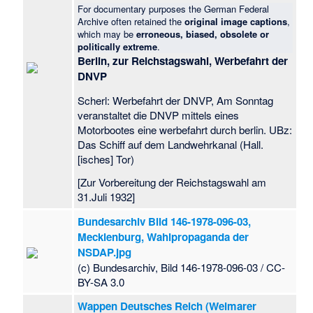
For documentary purposes the German Federal
Archive often retained the
original image captions
,
which may be
erroneous, biased, obsolete or
politically extreme
.
Berlin, zur Reichstagswahl, Werbefahrt der
DNVP
Scherl: Werbefahrt der DNVP, Am Sonntag
veranstaltet die DNVP mittels eines
Motorbootes eine werbefahrt durch berlin. UBz:
Das Schiff auf dem Landwehrkanal (Hall.
[isches] Tor)
[Zur Vorbereitung der Reichstagswahl am
31.Juli 1932]
Bundesarchiv Bild 146-1978-096-03,
Mecklenburg, Wahlpropaganda der
NSDAP.jpg
(c) Bundesarchiv, Bild 146-1978-096-03 / CC-
BY-SA 3.0
Wappen Deutsches Reich (Weimarer