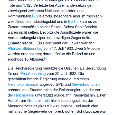
Tote und 1.125 Verletzte bei Auseinandersetzungen
vorwiegend zwischen Nationalsozialisten und
[
6
]
Kommunisten.
Vielerorts, besonders aber im rheinisch-
westfälischen Industriegebiet und in
Berlin
, kam es zu
Zusammenstößen beider Seiten. Selbst Schießereien
waren nicht selten. Bevorzugte Angriffsziele waren die
Versammlungskneipen der jeweiligen Gegenseite
(„Saalschlacht“). Ein Höhepunkt der Gewalt war der
Altonaer Blutsonntag
vom 17. Juli 1932. Zwei SA-Leute
wurden erschossen; darauf rückte die Polizei an und
[
7
]
erschoss 16 Altonaer.
Die Reichsregierung benutzte die Unruhen als Begründung
für den
Preußenschlag
vom 20. Juli 1932. Die
geschäftsführende Regierung wurde durch einen
Reichskommissar
abgelöst. SPD und
Gewerkschaften
nahmen den Staatsstreich der Reichsregierung, der von
der
Reichswehr
unterstützt wurde, mit Passivität hin. Einen
Aufruf zum
Generalstreik
hielten sie angesichts der
Massenarbeitslosigkeit für wirkungslos, und auch eine
militärische Gegenwehr der preußischen Schutzpolizei war