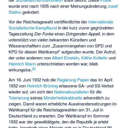
wurde erst nach 1935 nach einer Meinungsänderung
Josef
Stalins
geändert.
Vor der Reichstagswahl veröffentlichte der
Internationale
Sozialistische Kampfbund
in der kurz zuvor gegründeten
Tageszeitung
Der Funke
einen
Dringenden Appell
, in dem
unterstützt von vielen bekannten Künstlern und
Wissenschaftlern zum „Zusammengehen von SPD und
KPD für diesen Wahlkampf“ aufgerufen wurde. Der Aufruf,
der unter anderem von
Albert Einstein
,
Käthe Kollwitz
und
Heinrich Mann
unterschrieben worden war, blieb
[
5
]
wirkungslos.
Am 16. Juni 1932 hob die
Regierung Papen
das im April
1932 von
Heinrich Brüning
erlassene SA- und SS-Verbot
wieder auf, um sich den
Nationalsozialisten
für die
Tolerierung
seines
Minderheitskabinetts
erkenntlich zu
zeigen. Damit waren erhebliche Auseinandersetzungen im
Wahlkampf für die Reichstagswahlen am 31. Juli in
Deutschland zu erwarten. Der Wahlkampf im Sommer
1932 war der gewalttätigste, den die Republik je erlebt
hatte. Innerhalb eines Monats gab es in Deutschland 99