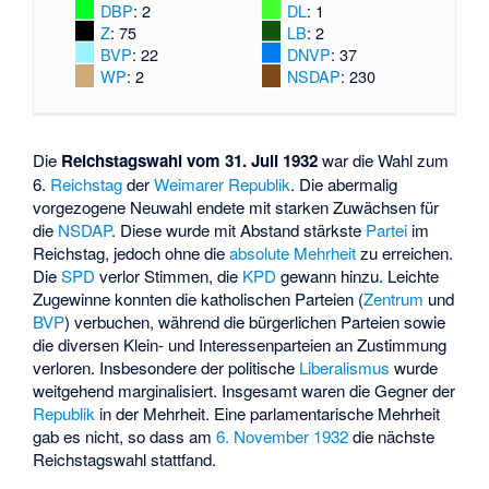
DBP
: 2
DL
: 1
Z
: 75
LB
: 2
BVP
: 22
DNVP
: 37
WP
: 2
NSDAP
: 230
Die
Reichstagswahl vom 31. Juli 1932
war die Wahl zum
6.
Reichstag
der
Weimarer Republik
. Die abermalig
vorgezogene Neuwahl endete mit starken Zuwächsen für
die
NSDAP
. Diese wurde mit Abstand stärkste
Partei
im
Reichstag, jedoch ohne die
absolute Mehrheit
zu erreichen.
Die
SPD
verlor Stimmen, die
KPD
gewann hinzu. Leichte
Zugewinne konnten die katholischen Parteien (
Zentrum
und
BVP
) verbuchen, während die bürgerlichen Parteien sowie
die diversen Klein- und Interessenparteien an Zustimmung
verloren. Insbesondere der politische
Liberalismus
wurde
weitgehend marginalisiert. Insgesamt waren die Gegner der
Republik
in der Mehrheit. Eine parlamentarische Mehrheit
gab es nicht, so dass am
6. November 1932
die nächste
Reichstagswahl stattfand.