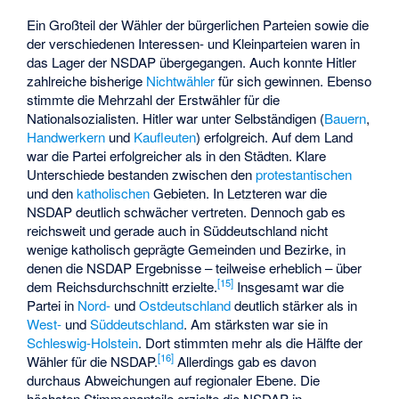
Ein Großteil der Wähler der bürgerlichen Parteien sowie die
der verschiedenen Interessen- und Kleinparteien waren in
das Lager der NSDAP übergegangen. Auch konnte Hitler
zahlreiche bisherige
Nichtwähler
für sich gewinnen. Ebenso
stimmte die Mehrzahl der
Erstwähler
für die
Nationalsozialisten. Hitler war unter Selbständigen (
Bauern
,
Handwerkern
und
Kaufleuten
) erfolgreich. Auf dem Land
war die Partei erfolgreicher als in den Städten. Klare
Unterschiede bestanden zwischen den
protestantischen
und den
katholischen
Gebieten. In Letzteren war die
NSDAP deutlich schwächer vertreten. Dennoch gab es
reichsweit und gerade auch in Süddeutschland nicht
wenige katholisch geprägte Gemeinden und Bezirke, in
denen die NSDAP Ergebnisse – teilweise erheblich – über
[
15
]
dem Reichsdurchschnitt erzielte.
Insgesamt war die
Partei in
Nord-
und
Ostdeutschland
deutlich stärker als in
West-
und
Süddeutschland
. Am stärksten war sie in
Schleswig-Holstein
. Dort stimmten mehr als die Hälfte der
[
16
]
Wähler für die NSDAP.
Allerdings gab es davon
durchaus Abweichungen auf regionaler Ebene. Die
höchsten Stimmenanteile erzielte die NSDAP in