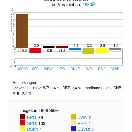
[
2
]
im Vergleich zu
1930
%p
20
18
16
14
12
10
8
6
4
2
−2,9
−1,1
−3,3
−2,8
−1,5
−9,4
0
+19,0
+0,9
+1,2
−2
−4
−6
−8
−10
NSDAP
SPD
Z
/
BVP
KPD
DNVP
DVP
DStP
CSVD
Sonst
Anmerkungen:
i
davon Juli 1932: WP 0,4 %, DBP 0,4 %, Landbund 0,3 %, CNBL 0,3 
VRP 0,1 %.
Insgesamt 608 Sitze
KPD
: 89
DVP
: 7
SPD
: 133
VRP
: 1
DStP
: 4
CSVD
: 3