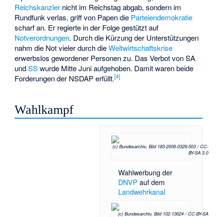
Reichskanzler
nicht im Reichstag abgab, sondern im
Rundfunk verlas, griff von Papen die
Parteiendemokratie
scharf an. Er regierte in der Folge gestützt auf
Notverordnungen
. Durch die Kürzung der Unterstützungen
nahm die Not vieler durch die
Weltwirtschaftskrise
erwerbslos gewordener Personen zu. Das Verbot von SA
und
SS
wurde Mitte Juni aufgehoben. Damit waren beide
[
4
]
Forderungen der NSDAP erfüllt.
Wahlkampf
(c) Bundesarchiv, Bild 183-2006-0329-503 / CC-
BY-SA 3.0
Wahlwerbung der
DNVP
auf dem
Landwehrkanal
(c) Bundesarchiv, Bild 102-13624 / CC-BY-SA