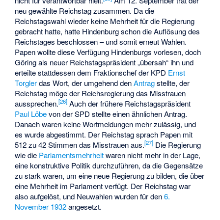
nicht für verantwortbar hielt.
Am 12. September trat der
neu gewählte Reichstag zusammen. Da die
Reichstagswahl wieder keine Mehrheit für die Regierung
gebracht hatte, hatte Hindenburg schon die Auflösung des
Reichstages beschlossen – und somit erneut Wahlen.
Papen wollte diese Verfügung Hindenburgs vorlesen, doch
Göring als neuer Reichstagspräsident „übersah“ ihn und
erteilte stattdessen dem Fraktionschef der KPD
Ernst
Torgler
das Wort, der umgehend den
Antrag
stellte, der
Reichstag möge der Reichsregierung das Misstrauen
[
26
]
aussprechen.
Auch der frühere Reichstagspräsident
Paul Löbe
von der SPD stellte einen ähnlichen Antrag.
Danach waren keine Wortmeldungen mehr zulässig, und
es wurde abgestimmt. Der Reichstag sprach Papen mit
[
27
]
512 zu 42 Stimmen das Misstrauen aus.
Die Regierung
wie die
Parlamentsmehrheit
waren nicht mehr in der Lage,
eine konstruktive Politik durchzuführen, da die Gegensätze
zu stark waren, um eine neue Regierung zu bilden, die über
eine Mehrheit im Parlament verfügt. Der Reichstag war
also aufgelöst, und Neuwahlen wurden für den
6.
November 1932
angesetzt.