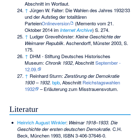
Abschnitt im Wortlaut.
↑
Jürgen W. Falter: Die Wahlen des Jahres 1932/33
und der Aufstieg der totalitären
Parteien
Onlineversion
(
Memento
vom 21.
Oktober 2014 im
Internet Archive
) S. 274.
↑
Ludger Grevelhörster:
Kleine Geschichte der
Weimarer Republik
. Aschendorff, Münster 2003, S.
175.
↑
DHM - Stiftung Deutsches Historisches
Museum:
Chronik 1932
, Abschnitt
September -
12.09.
↑
Reinhard Sturm:
Zerstörung der Demokratie
1930 – 1932.
bpb
, Abschnitt
Reichstagswahlen
1932
– Erläuterung zum Misstrauensvotum.
Literatur
Heinrich August Winkler
:
Weimar 1918–1933. Die
Geschichte der ersten deutschen Demokratie.
C.H.
Beck, München 1993,
ISBN 3-406-37646-0
.