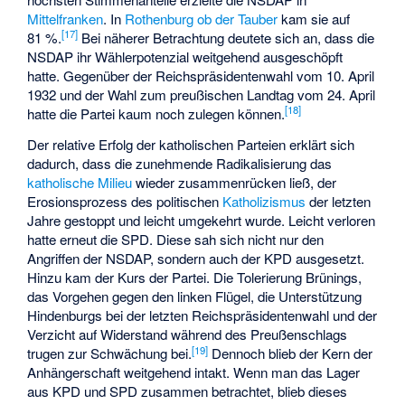
Mittelfranken
. In
Rothenburg ob der Tauber
kam sie auf
[
17
]
81 %.
Bei näherer Betrachtung deutete sich an, dass die
NSDAP ihr Wählerpotenzial weitgehend ausgeschöpft
hatte. Gegenüber der Reichspräsidentenwahl vom 10. April
1932 und der Wahl zum preußischen Landtag vom 24. April
[
18
]
hatte die Partei kaum noch zulegen können.
Der relative Erfolg der katholischen Parteien erklärt sich
dadurch, dass die zunehmende Radikalisierung das
katholische Milieu
wieder zusammenrücken ließ, der
Erosionsprozess des politischen
Katholizismus
der letzten
Jahre gestoppt und leicht umgekehrt wurde. Leicht verloren
hatte erneut die SPD. Diese sah sich nicht nur den
Angriffen der NSDAP, sondern auch der KPD ausgesetzt.
Hinzu kam der Kurs der Partei. Die Tolerierung Brünings,
das Vorgehen gegen den linken Flügel, die Unterstützung
Hindenburgs bei der letzten Reichspräsidentenwahl und der
Verzicht auf Widerstand während des Preußenschlags
[
19
]
trugen zur Schwächung bei.
Dennoch blieb der Kern der
Anhängerschaft weitgehend intakt. Wenn man das Lager
aus KPD und SPD zusammen betrachtet, blieb dieses