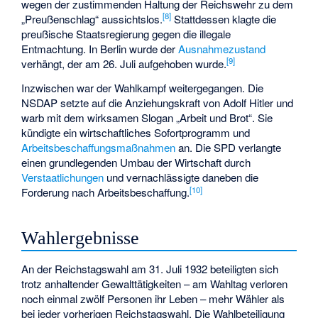
wegen der zustimmenden Haltung der Reichswehr zu dem
[
8
]
„Preußenschlag“ aussichtslos.
Stattdessen klagte die
preußische Staatsregierung gegen die illegale
Entmachtung. In Berlin wurde der
Ausnahmezustand
[
9
]
verhängt, der am 26. Juli aufgehoben wurde.
Inzwischen war der Wahlkampf weitergegangen. Die
NSDAP setzte auf die Anziehungskraft von Adolf Hitler und
warb mit dem wirksamen Slogan „Arbeit und Brot“. Sie
kündigte ein wirtschaftliches Sofortprogramm und
Arbeitsbeschaffungsmaßnahmen
an. Die SPD verlangte
einen grundlegenden Umbau der Wirtschaft durch
Verstaatlichungen
und vernachlässigte daneben die
[
10
]
Forderung nach Arbeitsbeschaffung.
Wahlergebnisse
An der Reichstagswahl am 31. Juli 1932 beteiligten sich
trotz anhaltender Gewalttätigkeiten – am Wahltag verloren
noch einmal zwölf Personen ihr Leben – mehr Wähler als
bei jeder vorherigen Reichstagswahl. Die Wahlbeteiligung