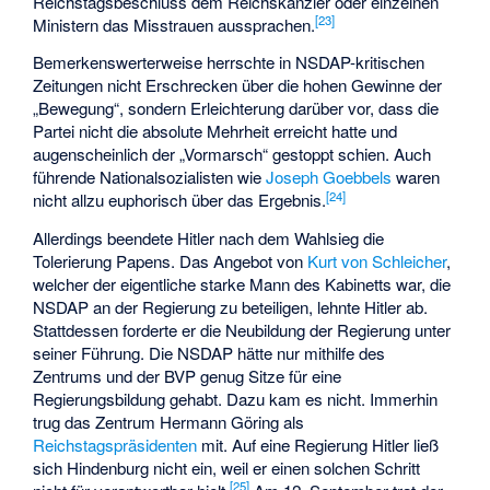
Reichstagsbeschluss dem Reichskanzler oder einzelnen
[
23
]
Ministern das Misstrauen aussprachen.
Bemerkenswerterweise herrschte in NSDAP-kritischen
Zeitungen nicht Erschrecken über die hohen Gewinne der
„Bewegung“, sondern Erleichterung darüber vor, dass die
Partei nicht die absolute Mehrheit erreicht hatte und
augenscheinlich der „Vormarsch“ gestoppt schien. Auch
führende Nationalsozialisten wie
Joseph Goebbels
waren
[
24
]
nicht allzu euphorisch über das Ergebnis.
Allerdings beendete Hitler nach dem Wahlsieg die
Tolerierung Papens. Das Angebot von
Kurt von Schleicher
,
welcher der eigentliche starke Mann des Kabinetts war, die
NSDAP an der Regierung zu beteiligen, lehnte Hitler ab.
Stattdessen forderte er die Neubildung der Regierung unter
seiner Führung. Die NSDAP hätte nur mithilfe des
Zentrums und der BVP genug Sitze für eine
Regierungsbildung gehabt. Dazu kam es nicht. Immerhin
trug das Zentrum Hermann Göring als
Reichstagspräsidenten
mit. Auf eine Regierung Hitler ließ
sich Hindenburg nicht ein, weil er einen solchen Schritt
[
25
]