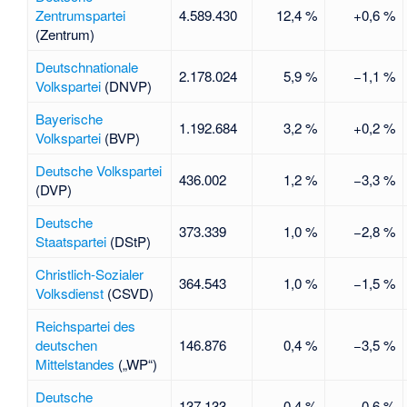
Zentrumspartei
4.589.430
12,4 %
+0,6 %
(Zentrum)
Deutschnationale
2.178.024
5,9 %
−1,1 %
Volkspartei
(DNVP)
Bayerische
1.192.684
3,2 %
+0,2 %
Volkspartei
(BVP)
Deutsche Volkspartei
436.002
1,2 %
−3,3 %
(DVP)
Deutsche
373.339
1,0 %
−2,8 %
Staatspartei
(DStP)
Christlich-Sozialer
364.543
1,0 %
−1,5 %
Volksdienst
(CSVD)
Reichspartei des
deutschen
146.876
0,4 %
−3,5 %
Mittelstandes
(„WP“)
Deutsche
137.133
0,4 %
−0,6 %