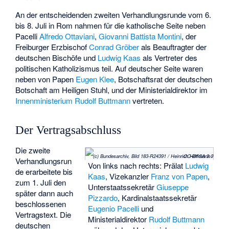
An der entscheidenden zweiten Verhandlungsrunde vom 6.
bis 8. Juli in Rom nahmen für die katholische Seite neben
Pacelli
Alfredo Ottaviani
,
Giovanni Battista Montini
, der
Freiburger Erzbischof
Conrad Gröber
als Beauftragter der
deutschen Bischöfe und
Ludwig Kaas
als Vertreter des
politischen Katholizismus teil. Auf deutscher Seite waren
neben von Papen
Eugen Klee
, Botschaftsrat der deutschen
Botschaft am Heiligen Stuhl, und der Ministerialdirektor im
Innenministerium
Rudolf Buttmann
vertreten.
Der Vertragsabschluss
Die zweite
(c) Bundesarchiv, Bild 183-R24391 / Heinrich Hoffmann / CC-BY-SA 3.0
Verhandlungsrun
Von links nach rechts: Prälat
Ludwig
de erarbeitete bis
Kaas
, Vizekanzler
Franz von Papen
,
zum 1. Juli den
Unterstaatssekretär
Giuseppe
später dann auch
Pizzardo
, Kardinalstaatssekretär
beschlossenen
Eugenio Pacelli
und
Vertragstext. Die
Ministerialdirektor
Rudolf Buttmann
deutschen