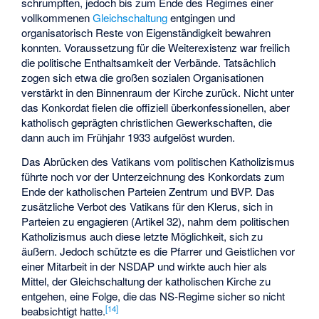
schrumpften, jedoch bis zum Ende des Regimes einer
vollkommenen
Gleichschaltung
entgingen und
organisatorisch Reste von Eigenständigkeit bewahren
konnten. Voraussetzung für die Weiterexistenz war freilich
die politische Enthaltsamkeit der Verbände. Tatsächlich
zogen sich etwa die großen sozialen Organisationen
verstärkt in den Binnenraum der Kirche zurück. Nicht unter
das Konkordat fielen die offiziell überkonfessionellen, aber
katholisch geprägten christlichen Gewerkschaften, die
dann auch im Frühjahr 1933 aufgelöst wurden.
Das Abrücken des Vatikans vom politischen Katholizismus
führte noch vor der Unterzeichnung des Konkordats zum
Ende der katholischen Parteien Zentrum und BVP. Das
zusätzliche Verbot des Vatikans für den Klerus, sich in
Parteien zu engagieren (Artikel 32), nahm dem politischen
Katholizismus auch diese letzte Möglichkeit, sich zu
äußern. Jedoch schützte es die Pfarrer und Geistlichen vor
einer Mitarbeit in der NSDAP und wirkte auch hier als
Mittel, der Gleichschaltung der katholischen Kirche zu
entgehen, eine Folge, die das NS-Regime sicher so nicht
[
14
]
beabsichtigt hatte.