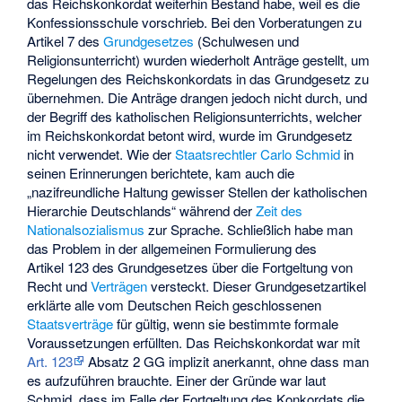
das Reichskonkordat weiterhin Bestand habe, weil es die
Konfessionsschule vorschrieb. Bei den Vorberatungen zu
Artikel 7 des
Grundgesetzes
(Schulwesen und
Religionsunterricht) wurden wiederholt Anträge gestellt, um
Regelungen des Reichskonkordats in das Grundgesetz zu
übernehmen. Die Anträge drangen jedoch nicht durch, und
der Begriff des katholischen Religionsunterrichts, welcher
im Reichskonkordat betont wird, wurde im Grundgesetz
nicht verwendet. Wie der
Staatsrechtler
Carlo Schmid
in
seinen Erinnerungen berichtete, kam auch die
„nazifreundliche Haltung gewisser Stellen der katholischen
Hierarchie Deutschlands“ während der
Zeit des
Nationalsozialismus
zur Sprache. Schließlich habe man
das Problem in der allgemeinen Formulierung des
Artikel 123 des Grundgesetzes über die Fortgeltung von
Recht und
Verträgen
versteckt. Dieser Grundgesetzartikel
erklärte alle vom Deutschen Reich geschlossenen
Staatsverträge
für gültig, wenn sie bestimmte formale
Voraussetzungen erfüllten. Das Reichskonkordat war mit
Art. 123
Absatz 2 GG implizit anerkannt, ohne dass man
es aufzuführen brauchte. Einer der Gründe war laut
Schmid, dass im Falle der Fortgeltung des Konkordats die