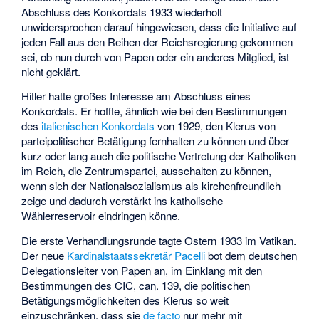
Abschluss des Konkordats 1933 wiederholt
unwidersprochen darauf hingewiesen, dass die Initiative auf
jeden Fall aus den Reihen der Reichsregierung gekommen
sei, ob nun durch von Papen oder ein anderes Mitglied, ist
nicht geklärt.
Hitler hatte großes Interesse am Abschluss eines
Konkordats. Er hoffte, ähnlich wie bei den Bestimmungen
des
italienischen Konkordats
von 1929, den Klerus von
parteipolitischer Betätigung fernhalten zu können und über
kurz oder lang auch die politische Vertretung der Katholiken
im Reich, die Zentrumspartei, ausschalten zu können,
wenn sich der Nationalsozialismus als kirchenfreundlich
zeige und dadurch verstärkt ins katholische
Wählerreservoir eindringen könne.
Die erste Verhandlungsrunde tagte Ostern 1933 im Vatikan.
Der neue
Kardinalstaatssekretär
Pacelli
bot dem deutschen
Delegationsleiter von Papen an, im Einklang mit den
Bestimmungen des CIC, can. 139, die politischen
Betätigungsmöglichkeiten des Klerus so weit
einzuschränken, dass sie
de facto
nur mehr mit