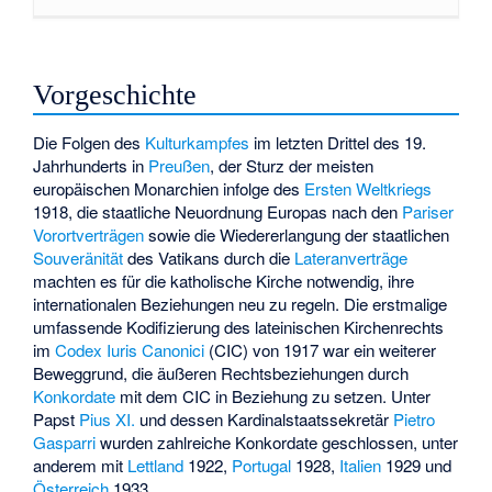
Vorgeschichte
Die Folgen des
Kulturkampfes
im letzten Drittel des 19.
Jahrhunderts in
Preußen
, der Sturz der meisten
europäischen Monarchien infolge des
Ersten Weltkriegs
1918, die staatliche Neuordnung Europas nach den
Pariser
Vorortverträgen
sowie die Wiedererlangung der staatlichen
Souveränität
des Vatikans durch die
Lateranverträge
machten es für die katholische Kirche notwendig, ihre
internationalen Beziehungen neu zu regeln. Die erstmalige
umfassende Kodifizierung des lateinischen Kirchenrechts
im
Codex Iuris Canonici
(CIC) von 1917 war ein weiterer
Beweggrund, die äußeren Rechtsbeziehungen durch
Konkordate
mit dem CIC in Beziehung zu setzen. Unter
Papst
Pius XI.
und dessen Kardinalstaatssekretär
Pietro
Gasparri
wurden zahlreiche Konkordate geschlossen, unter
anderem mit
Lettland
1922,
Portugal
1928,
Italien
1929 und
Österreich
1933.