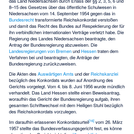
das Land Niedersachsen durch Erlass der §§ 2, 3, 5, 6 und
8–15 des Gesetzes über das öffentliche Schulwesen in
Niedersachsen vom 14. September 1954 gegen das in
Bundesrecht
transformierte Reichskonkordat verstoßen
und damit das Recht des Bundes auf Respektierung der für
ihn verbindlichen internationalen Verträge verletzt habe. Die
Regierung des Landes Niedersachsen beantragte, den
Antrag der Bundesregierung abzuweisen. Die
Landesregierungen von Bremen
und
Hessen
traten dem
Verfahren bei und beantragten, die Anträge der
Bundesregierung zurückzuweisen.
Die Akten des
Auswärtigen Amts
und der
Reichskanzlei
bezüglich des Konkordats wurden auf Anordnung des
Gerichts vorgelegt. Vom 4. bis 8. Juni 1956 wurde mündlich
verhandelt. Das Land Hessen stellte einen Beweisantrag,
woraufhin das Gericht der Bundesregierung aufgab, ihren
gesamten Schriftwechsel mit dem Heiligen Stuhl bezüglich
des Reichskonkordats vorzulegen.
[
16
]
Im daraufhin erlassenen Konkordatsurteil
vom 26. März
1957 stellte das Bundesverfassungsgericht fest, es könne