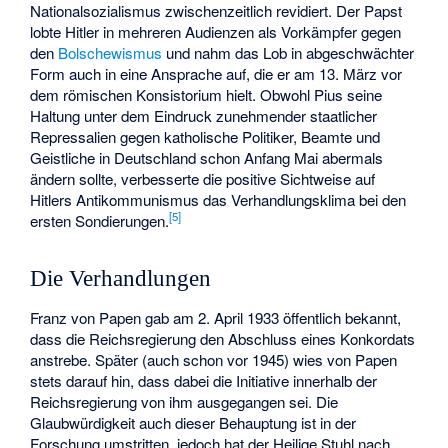
Nationalsozialismus zwischenzeitlich revidiert. Der Papst
lobte Hitler in mehreren Audienzen als Vorkämpfer gegen
den
Bolschewismus
und nahm das Lob in abgeschwächter
Form auch in eine Ansprache auf, die er am 13. März vor
dem römischen Konsistorium hielt. Obwohl Pius seine
Haltung unter dem Eindruck zunehmender staatlicher
Repressalien gegen katholische Politiker, Beamte und
Geistliche in Deutschland schon Anfang Mai abermals
ändern sollte, verbesserte die positive Sichtweise auf
Hitlers Antikommunismus das Verhandlungsklima bei den
[
5
]
ersten Sondierungen.
Die Verhandlungen
Franz von Papen gab am 2. April 1933 öffentlich bekannt,
dass die Reichsregierung den Abschluss eines Konkordats
anstrebe. Später (auch schon vor 1945) wies von Papen
stets darauf hin, dass dabei die Initiative innerhalb der
Reichsregierung von ihm ausgegangen sei. Die
Glaubwürdigkeit auch dieser Behauptung ist in der
Forschung umstritten, jedoch hat der Heilige Stuhl nach