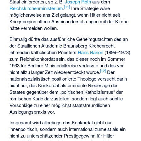
Staat einforderten, so z. B.
Joseph Roth
aus dem
[
11
]
Reichskirchenministerium
.
Ihre Strategie wäre
möglicherweise ans Ziel gelangt, wenn Hitler nicht seit
Kriegsbeginn offene Auseinandersetzungen mit der Kirche
hätte vermeiden wollen.
Einmalig dürfte das ausführliche Geheimgutachten des an
der Staatlichen Akademie Braunsberg Kirchenrecht
lehrenden katholischen Priesters
Hans Barion
(1899–1973)
zum Reichskonkordat sein, das dieser noch im Sommer
1933 für Berliner Ministerialkreise verfasste und das vor
[
12
]
nicht allzu langer Zeit wiederentdeckt wurde.
Der
nationalsozialistisch positionierte Theologe versucht darin
nicht nur, das Konkordat als eminente Niederlage des
Staates gegenüber dem „politischen Katholizismus“ der
römischen Kurie darzustellen, sondern legt auch subtile
Vorschläge zu einer möglichst staatsfreundlichen
Auslegungspraxis vor.
Insgesamt wird allerdings das Konkordat nicht nur
innenpolitisch, sondern auch international zumeist als ein
nicht zu unterschätzender Prestigegewinn für Hitler