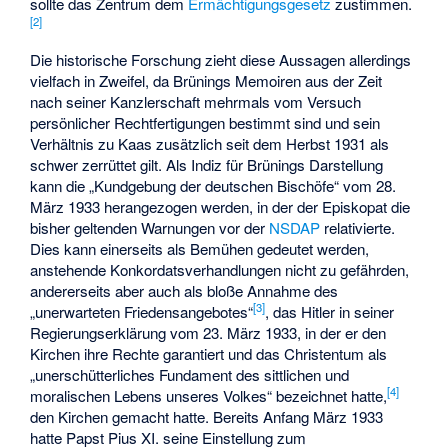
sollte das Zentrum dem
Ermächtigungsgesetz
zustimmen.
[
2
]
Die historische Forschung zieht diese Aussagen allerdings
vielfach in Zweifel, da Brünings Memoiren aus der Zeit
nach seiner Kanzlerschaft mehrmals vom Versuch
persönlicher Rechtfertigungen bestimmt sind und sein
Verhältnis zu Kaas zusätzlich seit dem Herbst 1931 als
schwer zerrüttet gilt. Als Indiz für Brünings Darstellung
kann die „Kundgebung der deutschen Bischöfe“ vom 28.
März 1933 herangezogen werden, in der der Episkopat die
bisher geltenden Warnungen vor der
NSDAP
relativierte.
Dies kann einerseits als Bemühen gedeutet werden,
anstehende Konkordatsverhandlungen nicht zu gefährden,
andererseits aber auch als bloße Annahme des
[
3
]
„unerwarteten Friedensangebotes“
, das Hitler in seiner
Regierungserklärung vom 23. März 1933, in der er den
Kirchen ihre Rechte garantiert und das Christentum als
„unerschütterliches Fundament des sittlichen und
[
4
]
moralischen Lebens unseres Volkes“ bezeichnet hatte,
den Kirchen gemacht hatte. Bereits Anfang März 1933
hatte Papst Pius XI. seine Einstellung zum