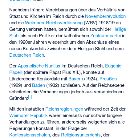
Nachdem frühere Vereinbarungen über das Verhältnis von
Staat und Kirchen im Reich durch die
Novemberrevolution
und die
Weimarer Reichsverfassung
(WRV) 1918/19 an
Geltung verloren hatten, bemühten sich sowohl der
Heilige
Stuhl
als auch Politiker der katholischen
Zentrumspartei
in
den 1920er Jahren wiederholt um den Abschluss eines
neuen Konkordats zwischen dem Heiligen Stuhl und dem
Deutschen Reich
.
Der
Apostolische Nuntius
im Deutschen Reich,
Eugenio
Pacelli
(der spätere Papst Pius XII.), konnte auf
Länderebene Konkordate mit
Bayern
(1924),
Preußen
(1929) und
Baden
(1932) schließen. Auf der Reichsebene
scheiterten die Verhandlungen jedoch aus verschiedenen
[
1
]
Gründen:
Mit den instabilen
Reichsregierungen
während der Zeit der
Weimarer Republik
waren einerseits nur schwer längere
Verhandlungen zu führen, andererseits weigerten sich alle
Regierungen konstant, in der Frage der
Konfessionsschulen
, des
Religionsunterrichts
, der