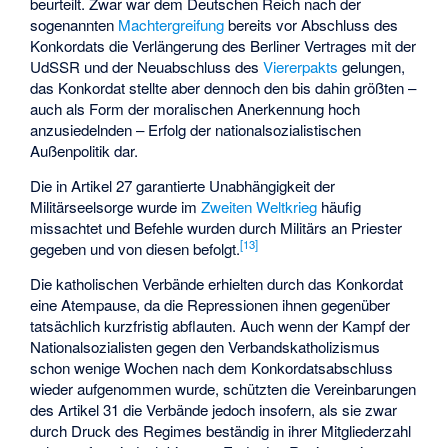
beurteilt. Zwar war dem Deutschen Reich nach der
sogenannten
Machtergreifung
bereits vor Abschluss des
Konkordats die Verlängerung des
Berliner Vertrages
mit der
UdSSR und der Neuabschluss des
Viererpakts
gelungen,
das Konkordat stellte aber dennoch den bis dahin größten –
auch als Form der moralischen Anerkennung hoch
anzusiedelnden – Erfolg der nationalsozialistischen
Außenpolitik dar.
Die in Artikel 27 garantierte Unabhängigkeit der
Militärseelsorge wurde im
Zweiten Weltkrieg
häufig
missachtet und Befehle wurden durch Militärs an Priester
[
13
]
gegeben und von diesen befolgt.
Die katholischen Verbände erhielten durch das Konkordat
eine Atempause, da die Repressionen ihnen gegenüber
tatsächlich kurzfristig abflauten. Auch wenn der Kampf der
Nationalsozialisten gegen den Verbandskatholizismus
schon wenige Wochen nach dem Konkordatsabschluss
wieder aufgenommen wurde, schützten die Vereinbarungen
des Artikel 31 die Verbände jedoch insofern, als sie zwar
durch Druck des Regimes beständig in ihrer Mitgliederzahl