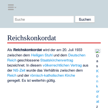
Reichskonkordat
Als
Reichskonkordat
wird der am 20. Juli 1933
zwischen dem
Heiligen Stuhl
und dem
Deutschen
D
Reich
geschlossene
Staatskirchenvertrag
a
bezeichnet. In diesem
völkerrechtlichen Vertrag
aus
s
der
NS-Zeit
wurde das Verhältnis zwischen dem
K
Reich
und der
römisch-katholischen Kirche
o
geregelt. Es ist weiterhin gültig.
n
k
or
d
at
z