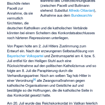
während des Unterzeichnungsaktes
Bischöfe rieten
(zwischen Pacelli und Buttmann
Pacelli zur
stehend: Substitut
Alfredo Ottaviani
),
Annahme, da sie
Aufnahme aus dem
Bundesarchiv
vermutlich
fürchteten, die
deutschen Katholiken und die katholischen Verbände
könnten bei einem Scheitern des Konkordatsabschlusses
noch härteren Repressionen unterliegen.
Von Papen holte am 2. Juli Hitlers Zustimmung zum
Entwurf ein. Nach der erzwungenen Selbstauflösung von
Bayerischer Volkspartei
und Zentrumspartei am 4. bzw. 5.
Juli entfiel für den Heiligen Stuhl auch eine
Rücksichtnahme auf den politischen Katholizismus und so
folgte am 8. Juli die Paraphierung durch die
Verhandlungspartner. Noch am selben Tag hob Hitler in
[
6
]
einer Verordnung
alle Zwangsmaßnahmen gegen
katholische Organisationen und Geistliche auf und
bestätigte so die Hoffnungen, die die katholische Seite in
das Konkordat gesetzt hatte.
Am 20. Juli wurde das Reichskonkordat im Vatikan feierlich