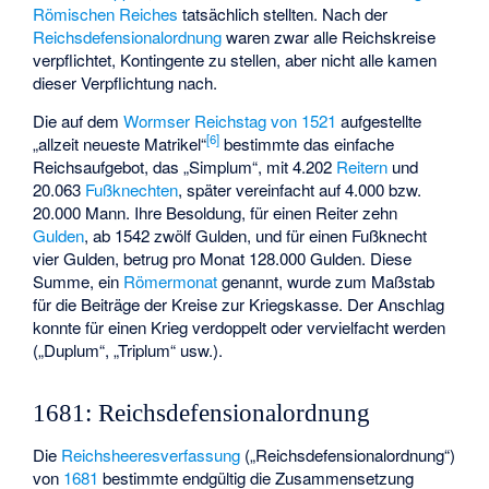
Römischen Reiches
tatsächlich stellten. Nach der
Reichsdefensionalordnung
waren zwar alle Reichskreise
verpflichtet, Kontingente zu stellen, aber nicht alle kamen
dieser Verpflichtung nach.
Die auf dem
Wormser Reichstag von 1521
aufgestellte
[
6
]
„allzeit neueste Matrikel“
bestimmte das einfache
Reichsaufgebot, das „Simplum“, mit 4.202
Reitern
und
20.063
Fußknechten
, später vereinfacht auf 4.000 bzw.
20.000 Mann. Ihre Besoldung, für einen Reiter zehn
Gulden
, ab 1542 zwölf Gulden, und für einen Fußknecht
vier Gulden, betrug pro Monat 128.000 Gulden. Diese
Summe, ein
Römermonat
genannt, wurde zum Maßstab
für die Beiträge der Kreise zur Kriegskasse. Der Anschlag
konnte für einen Krieg verdoppelt oder vervielfacht werden
(„Duplum“, „Triplum“ usw.).
1681: Reichsdefensionalordnung
Die
Reichsheeresverfassung
(„Reichsdefensionalordnung“)
von
1681
bestimmte endgültig die Zusammensetzung