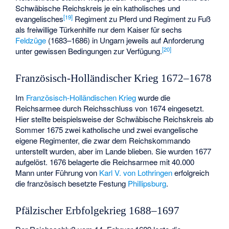
Schwäbische Reichskreis je ein katholisches und
[
19
]
evangelisches
Regiment zu Pferd und Regiment zu Fuß
als freiwillige Türkenhilfe nur dem Kaiser für sechs
Feldzüge
(1683–1686) in Ungarn jeweils auf Anforderung
[
20
]
unter gewissen Bedingungen zur Verfügung.
Französisch-Holländischer Krieg 1672–1678
Im
Französisch-Holländischen Krieg
wurde die
Reichsarmee durch Reichsschluss von 1674 eingesetzt.
Hier stellte beispielsweise der Schwäbische Reichskreis ab
Sommer 1675 zwei katholische und zwei evangelische
eigene Regimenter, die zwar dem Reichskommando
unterstellt wurden, aber im Lande blieben. Sie wurden 1677
aufgelöst. 1676 belagerte die Reichsarmee mit 40.000
Mann unter Führung von
Karl V. von Lothringen
erfolgreich
die französisch besetzte Festung
Phillipsburg
.
Pfälzischer Erbfolgekrieg 1688–1697