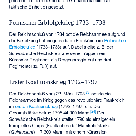
getrennt in einem besonderen Grenadierbataillon als
taktische Einheit eingesetzt.
Polnischer Erbfolgekrieg 1733–1738
Der Reichsschluß von 1734 bot die Reichsarmee aufgrund
der Besetzung Lothringens durch Frankreich im
Polnischen
Erbfolgekrieg
(1733–1738) auf. Dabei stellte z. B. der
Schwäbische Reichskreis alle seine Truppen (ein
Kürassier-Regiment, ein Dragonerregiment und drei
Regimenter zu Fuß) auf.
Erster Koalitionskrieg 1792–1797
[
23
]
Der Reichsschluß vom 22. März 1793
setzte die
Reichsarmee im Krieg gegen das revolutionäre Frankreich
im
ersten Koalitionskrieg
(1792–1797) ein. Die
[
24
]
Gesamtstärke betrug 1795 44.000 Mann.
Der
Schwäbische Reichskreis stellte 1796 als einziger ein
komplettes Corps (Fünffaches der Matrikularstärke
(
Quintuplum
) = 7.300 Mann; mit einem Kürassier-