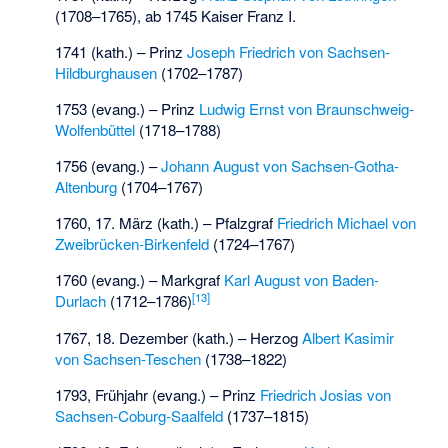
(1708–1765), ab 1745 Kaiser Franz I.
1741 (kath.) – Prinz
Joseph Friedrich von Sachsen-
Hildburghausen
(1702–1787)
1753 (evang.) – Prinz
Ludwig Ernst von Braunschweig-
Wolfenbüttel
(1718–1788)
1756 (evang.) –
Johann August von Sachsen-Gotha-
Altenburg
(1704–1767)
1760, 17. März (kath.) – Pfalzgraf
Friedrich Michael von
Zweibrücken-Birkenfeld
(1724–1767)
1760 (evang.) – Markgraf
Karl August von Baden-
[
13
]
Durlach
(1712–1786)
1767, 18. Dezember (kath.) – Herzog
Albert Kasimir
von Sachsen-Teschen
(1738–1822)
1793, Frühjahr (evang.) – Prinz
Friedrich Josias von
Sachsen-Coburg-Saalfeld
(1737–1815)