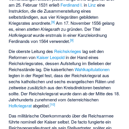
am 25. Februar 1531 erließ
Ferdinand I.
in
Linz
eine
Instruktion, die die Zusammenstellung eines
selbstständigen, aus vier Kriegsräten gebildeten
[
9
]
Kriegsrates anordnete.
Am 17. November 1556 gelang
es, einen
stetten Kriegsrath
zu gründen. Der Titel
Hofkriegsrat
wurde erstmals in einer Kanzleiordnung
[
9
]
Ferdinands von 1564 verwendet.
Die oberste Leitung des
Reichskrieges
lag seit den
Reformen von
Kaiser Leopold
in der Hand eines
Reichskriegsrates
, dessen Aufstellung im Belieben der
Reichsstände lag. Die kaiserlichen
Wahlkapitulationen
legten in der Regel fest, dass der Reichskriegsrat aus
sechs katholischen und sechs evangelischen Räten und
zeitweise zusätzlich aus den
Kreisdirektoren
bestehen
sollte. Der Reichskriegsrat wurde dann ab der Mitte des 18.
Jahrhunderts zunehmend vom österreichischen
[
10
]
Hofkriegsrat
abgelöst.
Das militärische Oberkommando über die Reichsarmee
führte nominell der Kaiser selbst. De facto fungierte ein
Reichsgeneralleutnant als sein Stellvertreter, später ein