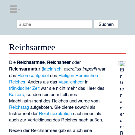
Reichsarmee
Die
Reichsarmee
,
Reichsheer
oder
Reichsarmatur
(
lateinisch
:
exercitus imperii
) war
Ei
das
Heeres
aufgebot
des
Heiligen Römischen
n
Reiches
. Anders als das
Vasallenheer
in
G
fränkischer Zeit
war sie nicht mehr das Heer des
re
Kaisers
, sondern ein unmittelbares
n
Machtinstrument des Reiches und wurde vom
a
Reichstag
aufgeboten. Sie diente sowohl als
di
Instrument der
Reichsexekution
nach innen als
er
auch zur Verteidigung des Reiches nach außen.
d
er
Neben der Reichsarmee gab es auch eine
R