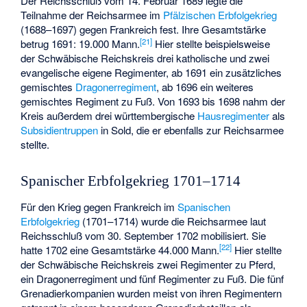
Der Reichsschluß vom 14. Februar 1689 legte die
Teilnahme der Reichsarmee im
Pfälzischen Erbfolgekrieg
(1688–1697) gegen Frankreich fest. Ihre Gesamtstärke
[
21
]
betrug 1691: 19.000 Mann.
Hier stellte beispielsweise
der Schwäbische Reichskreis drei katholische und zwei
evangelische eigene Regimenter, ab 1691 ein zusätzliches
gemischtes
Dragonerregiment
, ab 1696 ein weiteres
gemischtes Regiment zu Fuß. Von 1693 bis 1698 nahm der
Kreis außerdem drei württembergische
Hausregimenter
als
Subsidientruppen
in Sold, die er ebenfalls zur Reichsarmee
stellte.
Spanischer Erbfolgekrieg 1701–1714
Für den Krieg gegen Frankreich im
Spanischen
Erbfolgekrieg
(1701–1714) wurde die Reichsarmee laut
Reichsschluß vom 30. September 1702 mobilisiert. Sie
[
22
]
hatte 1702 eine Gesamtstärke 44.000 Mann.
Hier stellte
der Schwäbische Reichskreis zwei Regimenter zu Pferd,
ein Dragonerregiment und fünf Regimenter zu Fuß. Die fünf
Grenadierkompanien wurden meist von ihren Regimentern