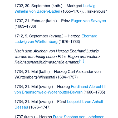
1702, 30. September (kath.) – Markgraf
Ludwig
Wilhelm von Baden-Baden
(1655–1707), „Türkenlouis“
1707, 21. Februar (kath.) – Prinz
Eugen von Savoyen
(1663–1736)
1712, 9. September (evang.) – Herzog
Eberhard
Ludwig von Württemberg
(1676–1733)
Nach dem Ableben von Herzog Eberhard Ludwig
wurden kurzfristig neben Prinz Eugen drei weitere
[
12
]
Reichsgeneralfeldmarschalle ernannt.
1734, 21. Mai (kath.) – Herzog
Carl Alexander von
Württemberg-Winnental
(1684–1737)
1734, 21. Mai (evang.) – Herzog
Ferdinand Albrecht II.
von Braunschweig-Wolfenbüttel-Bevern
(1680–1735)
1734, 21. Mai (evang.) – Fürst
Leopold I. von Anhalt-
Dessau
(1676–1747)
1737 (kath.) – Herzog
Franz Stephan von Lothringen