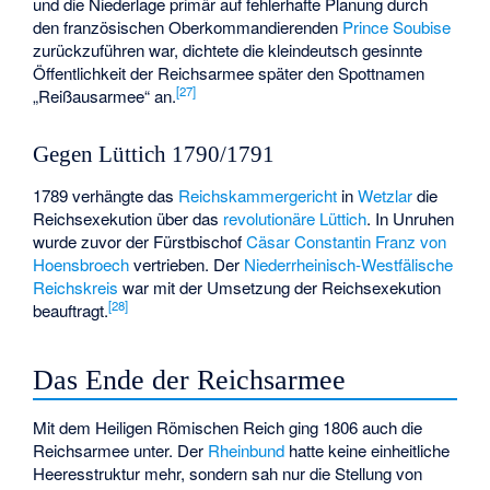
und die Niederlage primär auf fehlerhafte Planung durch
den französischen Oberkommandierenden
Prince Soubise
zurückzuführen war, dichtete die kleindeutsch gesinnte
Öffentlichkeit der Reichsarmee später den Spottnamen
[
27
]
„Reißausarmee“ an.
Gegen Lüttich 1790/1791
1789 verhängte das
Reichskammergericht
in
Wetzlar
die
Reichsexekution über das
revolutionäre Lüttich
. In Unruhen
wurde zuvor der Fürstbischof
Cäsar Constantin Franz von
Hoensbroech
vertrieben. Der
Niederrheinisch-Westfälische
Reichskreis
war mit der Umsetzung der Reichsexekution
[
28
]
beauftragt.
Das Ende der Reichsarmee
Mit dem Heiligen Römischen Reich ging 1806 auch die
Reichsarmee unter. Der
Rheinbund
hatte keine einheitliche
Heeresstruktur mehr, sondern sah nur die Stellung von