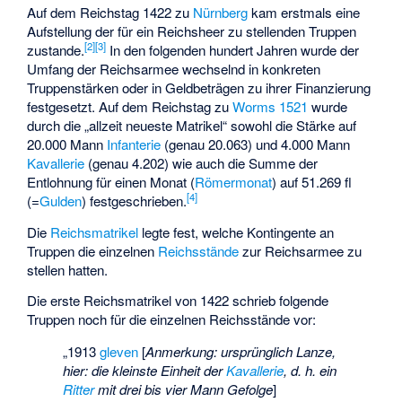
Auf dem Reichstag 1422 zu
Nürnberg
kam erstmals eine
Aufstellung der für ein Reichsheer zu stellenden Truppen
[
2
]
[
3
]
zustande.
In den folgenden hundert Jahren wurde der
Umfang der Reichsarmee wechselnd in konkreten
Truppenstärken oder in Geldbeträgen zu ihrer Finanzierung
festgesetzt. Auf dem Reichstag zu
Worms
1521
wurde
durch die „allzeit neueste Matrikel“ sowohl die Stärke auf
20.000 Mann
Infanterie
(genau 20.063) und 4.000 Mann
Kavallerie
(genau 4.202) wie auch die Summe der
Entlohnung für einen Monat (
Römermonat
) auf 51.269 fl
[
4
]
(=
Gulden
) festgeschrieben.
Die
Reichsmatrikel
legte fest, welche Kontingente an
Truppen die einzelnen
Reichsstände
zur Reichsarmee zu
stellen hatten.
Die erste Reichsmatrikel von 1422 schrieb folgende
Truppen noch für die einzelnen Reichsstände vor:
„1913
gleven
[
Anmerkung: ursprünglich
Lanze
,
hier: die kleinste Einheit der
Kavallerie
, d. h. ein
Ritter
mit drei bis vier Mann Gefolge
]