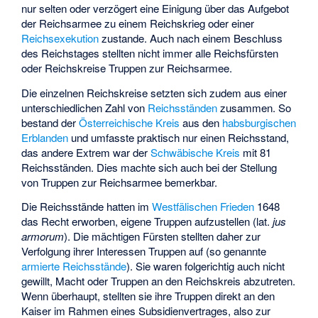
nur selten oder verzögert eine Einigung über das Aufgebot
der Reichsarmee zu einem Reichskrieg oder einer
Reichsexekution
zustande. Auch nach einem Beschluss
des Reichstages stellten nicht immer alle Reichsfürsten
oder Reichskreise Truppen zur Reichsarmee.
Die einzelnen Reichskreise setzten sich zudem aus einer
unterschiedlichen Zahl von
Reichsständen
zusammen. So
bestand der
Österreichische Kreis
aus den
habsburgischen
Erblanden
und umfasste praktisch nur einen Reichsstand,
das andere Extrem war der
Schwäbische Kreis
mit 81
Reichsständen. Dies machte sich auch bei der Stellung
von Truppen zur Reichsarmee bemerkbar.
Die Reichsstände hatten im
Westfälischen Frieden
1648
das Recht erworben, eigene Truppen aufzustellen (lat.
jus
armorum
). Die mächtigen Fürsten stellten daher zur
Verfolgung ihrer Interessen Truppen auf (so genannte
armierte Reichsstände
). Sie waren folgerichtig auch nicht
gewillt, Macht oder Truppen an den Reichskreis abzutreten.
Wenn überhaupt, stellten sie ihre Truppen direkt an den
Kaiser im Rahmen eines
Subsidienvertrages
, also zur