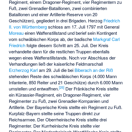
Regiment, einem Dragoner-Regiment, vier Regimentern zu
Fuß, zwei Grenadier-Bataillonen, zwei combinierten
Bataillonen und einer Artillerie-Reserve von 20
Geschützen), gegliedert in drei Brigaden. Herzog
Friedrich
II. von Württemberg
schloss am 17. Juli 1797 mit General
Moreau
einen Waffenstillstand und berief sein Kontingent
vom schwäbischen Korps ab, der badische
Markgraf Carl
Friedrich
folgte diesem Schritt am 25. Juli. Der Kreis
verhandelte dann für die restlichen Truppen ebenfalls
wegen eines Waffenstillstands. Noch vor Abschluss der
Verhandlungen ließ der kaiserliche Feldmarschall
Erzherzog Karl
am 29. Juli die bei
Biberach an der Riß
stehenden Reste des schwäbischen Korps (4.000 Mann
Infanterie, 850 Reiter und 21 Geschütze) durch 6.000 Mann
[
25
]
umstellen und entwaffnen.
Der Fränkische Kreis stellte
ein Kürassier-Regiment, ein Dragoner-Regiment, vier
Regimenter zu Fuß, zwei Grenadier-Kompanien und
Artillerie. Der Bayerische Kreis stellte ein Regiment zu Fuß.
Kurpfalz-Bayern stellte seine Truppen direkt zur
Reichsarmee. Der Oberrheinische Kreis stellte drei
Regimenter. Der Kurrheinische Kreis stellte vier
Regimenter. Der Niederrheinisch-Westfälische Kreis stellte