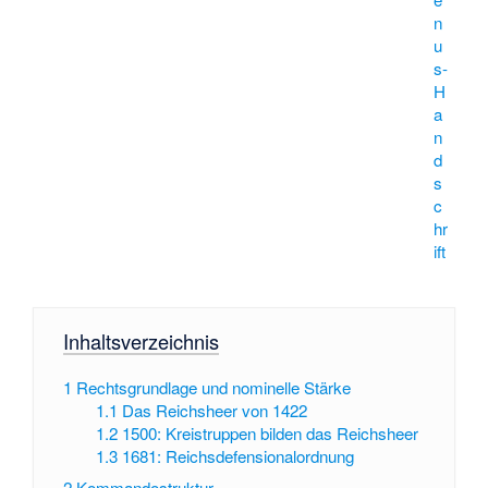
n
u
s-
H
a
n
d
s
c
hr
ift
Inhaltsverzeichnis
1
Rechtsgrundlage und nominelle Stärke
1.1
Das Reichsheer von 1422
1.2
1500: Kreistruppen bilden das Reichsheer
1.3
1681: Reichsdefensionalordnung
2
Kommandostruktur