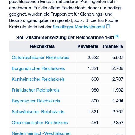
geschlossenen Einsatz mit anderen Kontingenten sehr
erschwerte. Für die offene Feldschlacht daher nur bedingt
geeignet, wurden die Truppen oft für Sicherungs- und
Besatzungsaufgaben eingesetzt, so z. B. die fränkische
[
7
]
Kreisinfanterie bei der
Sendlinger Mordweihnacht
.
[
8
]
Soll-Zusammensetzung der Reichsarmee 1681
Reichskreis
Kavallerie
Infanterie
Österreichischer Reichskreis
2.522
5.507
Burgundischer Reichskreis
1.321
2.708
Kurrheinischer Reichskreis
600
2.707
Fränkischer Reichskreis
980
1.902
Bayerischer Reichskreis
800
1.494
Schwäbischer Reichskreis
1.321
2.707
Oberrheinischer Reichskreis
491
2.853
Niederrheinisch-Westfälischer