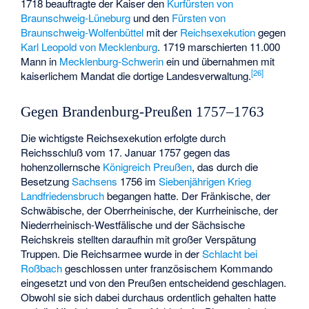
1718 beauftragte der Kaiser den
Kurfürsten von
Braunschweig-Lüneburg
und den
Fürsten von
Braunschweig-Wolfenbüttel
mit der
Reichsexekution
gegen
Karl Leopold von Mecklenburg
. 1719 marschierten 11.000
Mann in
Mecklenburg-Schwerin
ein und übernahmen mit
[
26
]
kaiserlichem Mandat die dortige Landesverwaltung.
Gegen Brandenburg-Preußen 1757–1763
Die wichtigste Reichsexekution erfolgte durch
Reichsschluß vom 17. Januar 1757 gegen das
hohenzollernsche
Königreich Preußen
, das durch die
Besetzung
Sachsens
1756 im
Siebenjährigen Krieg
Landfriedensbruch
begangen hatte. Der Fränkische, der
Schwäbische, der Oberrheinische, der Kurrheinische, der
Niederrheinisch-Westfälische und der Sächsische
Reichskreis stellten daraufhin mit großer Verspätung
Truppen. Die Reichsarmee wurde in der
Schlacht bei
Roßbach
geschlossen unter französischem Kommando
eingesetzt und von den Preußen entscheidend geschlagen.
Obwohl sie sich dabei durchaus ordentlich gehalten hatte