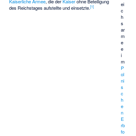
Kaiserliche Armee
, die der
Kaiser
ohne Beteiligung
ei
[
1
]
des Reichstages aufstellte und einsetzte.
c
h
s
ar
m
e
e
i
m
P
ol
ni
s
c
h
e
n
E
rb
fo