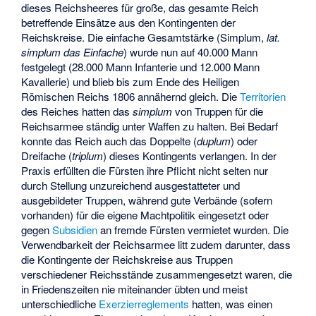
dieses Reichsheeres für große, das gesamte Reich
betreffende Einsätze aus den Kontingenten der
Reichskreise. Die einfache Gesamtstärke (Simplum,
lat.
simplum das Einfache
) wurde nun auf 40.000 Mann
festgelegt (28.000 Mann Infanterie und 12.000 Mann
Kavallerie) und blieb bis zum Ende des Heiligen
Römischen Reichs 1806 annähernd gleich. Die
Territorien
des Reiches hatten das
simplum
von Truppen für die
Reichsarmee ständig unter Waffen zu halten. Bei Bedarf
konnte das Reich auch das Doppelte (
duplum
) oder
Dreifache (
triplum
) dieses Kontingents verlangen. In der
Praxis erfüllten die Fürsten ihre Pflicht nicht selten nur
durch Stellung unzureichend ausgestatteter und
ausgebildeter Truppen, während gute Verbände (sofern
vorhanden) für die eigene Machtpolitik eingesetzt oder
gegen
Subsidien
an fremde Fürsten vermietet wurden. Die
Verwendbarkeit der Reichsarmee litt zudem darunter, dass
die Kontingente der Reichskreise aus Truppen
verschiedener Reichsstände zusammengesetzt waren, die
in Friedenszeiten nie miteinander übten und meist
unterschiedliche
Exerzierreglements
hatten, was einen