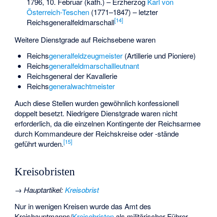
1796, 10. Februar (kath.) – Erzherzog
Karl von
Österreich-Teschen
(1771–1847) – letzter
[
14
]
Reichsgeneralfeldmarschall
Weitere Dienstgrade auf Reichsebene waren
Reichs
generalfeldzeugmeister
(Artillerie und Pioniere)
Reichs
generalfeldmarschallleutnant
Reichsgeneral der Kavallerie
Reichs
generalwachtmeister
Auch diese Stellen wurden gewöhnlich konfessionell
doppelt besetzt. Niedrigere Dienstgrade waren nicht
erforderlich, da die einzelnen Kontingente der Reichsarmee
durch Kommandeure der Reichskreise oder -stände
[
15
]
geführt wurden.
Kreisobristen
→
Hauptartikel
:
Kreisobrist
Nur in wenigen Kreisen wurde das Amt des
Kreishauptmanns/
Kreisobristen
als militärischer Führer