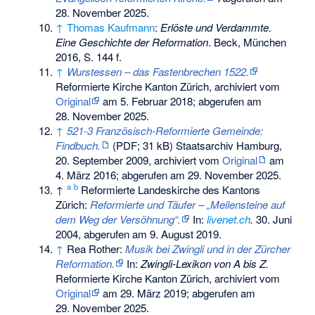
28. November 2025
.
↑
Thomas Kaufmann
:
Erlöste und Verdammte.
Eine Geschichte der Reformation
. Beck, München
2016, S. 144 f.
↑
Wurstessen – das Fastenbrechen 1522.
Reformierte Kirche Kanton Zürich, archiviert vom
Original
am
5. Februar 2018
;
abgerufen am
28. November 2025
.
↑
521-3 Französisch-Reformierte Gemeinde:
Findbuch.
(PDF; 31 kB) Staatsarchiv Hamburg,
20. September 2009, archiviert vom
Original
am
4. März 2016
;
abgerufen am 29. November 2025
.
a
b
↑
Reformierte Landeskirche des Kantons
Zürich:
Reformierte und Täufer – „Meilensteine auf
dem Weg der Versöhnung“.
In:
livenet.ch
.
30. Juni
2004,
abgerufen am 9. August 2019
.
↑
Rea Rother:
Musik bei Zwingli und in der Zürcher
Reformation.
In:
Zwingli-Lexikon von A bis Z.
Reformierte Kirche Kanton Zürich, archiviert vom
Original
am
29. März 2019
;
abgerufen am
29. November 2025
.