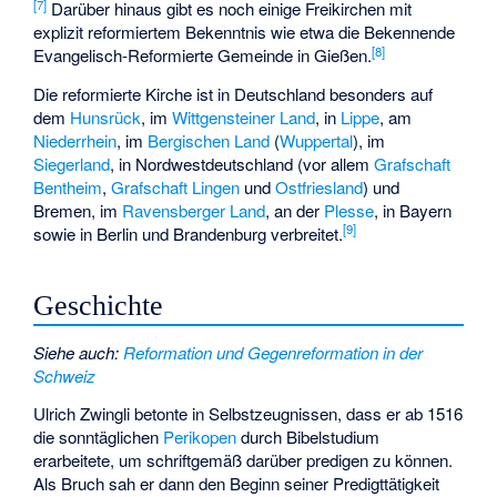
[
7
]
Darüber hinaus gibt es noch einige Freikirchen mit
explizit reformiertem Bekenntnis wie etwa die Bekennende
[
8
]
Evangelisch-Reformierte Gemeinde in Gießen.
Die reformierte Kirche ist in Deutschland besonders auf
dem
Hunsrück
, im
Wittgensteiner Land
, in
Lippe
, am
Niederrhein
, im
Bergischen Land
(
Wuppertal
), im
Siegerland
, in Nordwestdeutschland (vor allem
Grafschaft
Bentheim
,
Grafschaft Lingen
und
Ostfriesland
) und
Bremen, im
Ravensberger Land
, an der
Plesse
, in Bayern
[
9
]
sowie in Berlin und Brandenburg verbreitet.
Geschichte
Siehe auch
:
Reformation und Gegenreformation in der
Schweiz
Ulrich Zwingli betonte in Selbstzeugnissen, dass er ab 1516
die sonntäglichen
Perikopen
durch Bibelstudium
erarbeitete, um schriftgemäß darüber predigen zu können.
Als Bruch sah er dann den Beginn seiner Predigttätigkeit