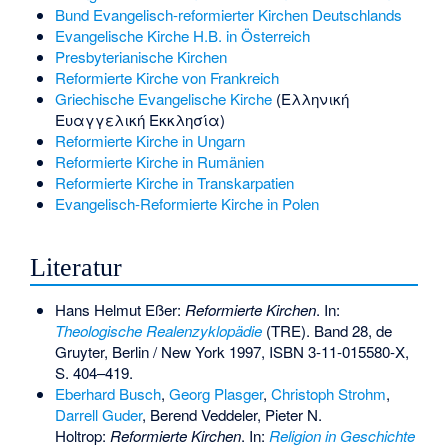
Bund Evangelisch-reformierter Kirchen Deutschlands
Evangelische Kirche H.B. in Österreich
Presbyterianische Kirchen
Reformierte Kirche von Frankreich
Griechische Evangelische Kirche
(Ελληνική
Ευαγγελική Εκκλησία)
Reformierte Kirche in Ungarn
Reformierte Kirche in Rumänien
Reformierte Kirche in Transkarpatien
Evangelisch-Reformierte Kirche in Polen
Literatur
Hans Helmut Eßer
:
Reformierte Kirchen
. In:
Theologische Realenzyklopädie
(TRE). Band 28, de
Gruyter, Berlin / New York 1997,
ISBN 3-11-015580-X
,
S. 404–419.
Eberhard Busch
,
Georg Plasger
,
Christoph Strohm
,
Darrell Guder
, Berend Veddeler, Pieter N.
Holtrop:
Reformierte Kirchen
. In:
Religion in Geschichte