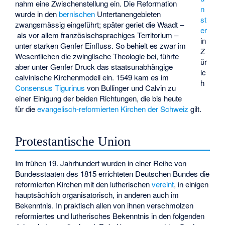
nahm eine Zwischenstellung ein. Die Reformation
n
wurde in den
bernischen
Untertanengebieten
st
zwangsmässig eingeführt; später geriet die Waadt –
er
als vor allem französischsprachiges Territorium –
in
unter starken Genfer Einfluss. So behielt es zwar im
Z
Wesentlichen die zwinglische Theologie bei, führte
ür
aber unter Genfer Druck das staatsunabhängige
ic
calvinische Kirchenmodell ein. 1549 kam es im
h
Consensus Tigurinus
von Bullinger und Calvin zu
einer Einigung der beiden Richtungen, die bis heute
für die
evangelisch-reformierten Kirchen der Schweiz
gilt.
Protestantische Union
Im frühen 19. Jahrhundert wurden in einer Reihe von
Bundesstaaten des 1815 errichteten Deutschen Bundes die
reformierten Kirchen mit den lutherischen
vereint
, in einigen
hauptsächlich organisatorisch, in anderen auch im
Bekenntnis. In praktisch allen von ihnen verschmolzen
reformiertes und lutherisches Bekenntnis in den folgenden