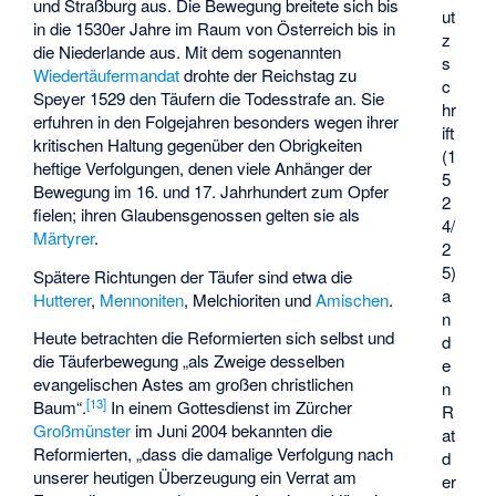
und Straßburg aus. Die Bewegung breitete sich bis
ut
in die 1530er Jahre im Raum von Österreich bis in
z
die Niederlande aus. Mit dem sogenannten
s
Wiedertäufermandat
drohte der Reichstag zu
c
Speyer 1529 den Täufern die Todesstrafe an. Sie
hr
erfuhren in den Folgejahren besonders wegen ihrer
ift
kritischen Haltung gegenüber den Obrigkeiten
(1
heftige Verfolgungen, denen viele Anhänger der
5
Bewegung im 16. und 17. Jahrhundert zum Opfer
2
fielen; ihren Glaubensgenossen gelten sie als
4/
Märtyrer
.
2
5)
Spätere Richtungen der Täufer sind etwa die
a
Hutterer
,
Mennoniten
,
Melchioriten
und
Amischen
.
n
Heute betrachten die Reformierten sich selbst und
d
die Täuferbewegung „als Zweige desselben
e
evangelischen Astes am großen christlichen
n
[
13
]
Baum“.
In einem Gottesdienst im Zürcher
R
Großmünster
im Juni 2004 bekannten die
at
Reformierten, „dass die damalige Verfolgung nach
d
unserer heutigen Überzeugung ein Verrat am
er