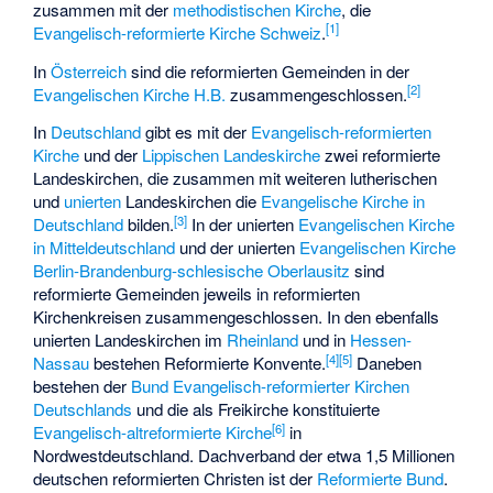
zusammen mit der
methodistischen Kirche
, die
[
1
]
Evangelisch-reformierte Kirche Schweiz
.
In
Österreich
sind die reformierten Gemeinden in der
[
2
]
Evangelischen Kirche H.B.
zusammengeschlossen.
In
Deutschland
gibt es mit der
Evangelisch-reformierten
Kirche
und der
Lippischen Landeskirche
zwei reformierte
Landeskirchen, die zusammen mit weiteren lutherischen
und
unierten
Landeskirchen die
Evangelische Kirche in
[
3
]
Deutschland
bilden.
In der unierten
Evangelischen Kirche
in Mitteldeutschland
und der unierten
Evangelischen Kirche
Berlin-Brandenburg-schlesische Oberlausitz
sind
reformierte Gemeinden jeweils in reformierten
Kirchenkreisen zusammengeschlossen. In den ebenfalls
unierten Landeskirchen im
Rheinland
und in
Hessen-
[
4
]
[
5
]
Nassau
bestehen Reformierte Konvente.
Daneben
bestehen der
Bund Evangelisch-reformierter Kirchen
Deutschlands
und die als Freikirche konstituierte
[
6
]
Evangelisch-altreformierte Kirche
in
Nordwestdeutschland. Dachverband der etwa 1,5 Millionen
deutschen reformierten Christen ist der
Reformierte Bund
.