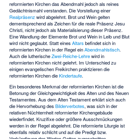
reformierten Kirchen das Abendmahl jedoch als reines
Gedächtnismahl verstanden. Die Vorstellung einer
Realpräsenz
wird abgelehnt. Brot und Wein gelten
dementsprechend als Zeichen für die reale Präsenz Jesu
Christi, nicht jedoch als Materialisierung dieser Präsenz.
Eine Wandlung der Elemente Brot und Wein in Leib und Blut
wird nicht geglaubt. Statt eines
Altars
befindet sich in
reformierten Kirchen in der Regel ein
Abendmahlstisch
.
Auch die lutherische
Zwei-Reiche-Lehre
wird in
reformierten Kirchen nicht gelehrt. Im Unterschied zu
einigen evangelischen Freikirchen praktizieren die
reformierten Kirchen die
Kindertaufe
.
Ein besonderes Merkmal der reformierten Kirchen ist die
Betonung der Gleichgewichtigkeit des Alten und des Neuen
Testamentes. Aus dem Alten Testament erklärt sich auch
die Hervorhebung des
Bilderverbotes
, was sich in der
relativen Nüchternheit reformierter Kirchengebäude
wiederfindet. Kruzifixe oder größere Ausschmückungen
werden in der Regel abgelehnt. Die reformierte Liturgie ist
ebenfalls relativ schlicht und auf die Predigt bzw.
Verkündigung des Wortes Gottes zugeschnitten.