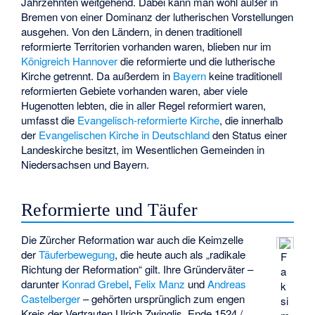
Jahrzehnten weitgehend. Dabei kann man wohl außer in
Bremen von einer Dominanz der lutherischen Vorstellungen
ausgehen. Von den Ländern, in denen traditionell
reformierte Territorien vorhanden waren, blieben nur im
Königreich Hannover
die reformierte und die lutherische
Kirche getrennt. Da außerdem in
Bayern
keine traditionell
reformierten Gebiete vorhanden waren, aber viele
Hugenotten lebten, die in aller Regel reformiert waren,
umfasst die
Evangelisch-reformierte Kirche
, die innerhalb
der
Evangelischen Kirche in Deutschland
den Status einer
Landeskirche besitzt, im Wesentlichen Gemeinden in
Niedersachsen und Bayern.
Reformierte und Täufer
Die Zürcher Reformation war auch die Keimzelle
der
Täuferbewegung
, die heute auch als „radikale
F
Richtung der Reformation“ gilt. Ihre Gründerväter –
a
darunter
Konrad Grebel
,
Felix Manz
und
Andreas
k
Castelberger
– gehörten ursprünglich zum engen
si
Kreis der Vertrauten Ulrich Zwinglis. Ende 1524 /