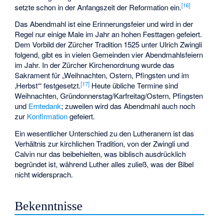
[
16
]
setzte schon in der Anfangszeit der Reformation ein.
Das Abendmahl ist eine Erinnerungsfeier und wird in der
Regel nur einige Male im Jahr an hohen Festtagen gefeiert.
Dem Vorbild der Zürcher Tradition 1525 unter Ulrich Zwingli
folgend, gibt es in vielen Gemeinden vier Abendmahlsfeiern
im Jahr. In der Zürcher Kirchenordnung wurde das
Sakrament für „Weihnachten, Ostern, Pfingsten und im
[
17
]
‚Herbst‘“ festgesetzt.
Heute übliche Termine sind
Weihnachten, Gründonnerstag/Karfreitag/Ostern, Pfingsten
und
Erntedank
; zuweilen wird das Abendmahl auch noch
zur
Konfirmation
gefeiert.
Ein wesentlicher Unterschied zu den Lutheranern ist das
Verhältnis zur kirchlichen Tradition, von der Zwingli und
Calvin nur das beibehielten, was biblisch ausdrücklich
begründet ist, während Luther alles zuließ, was der Bibel
nicht widersprach.
Bekenntnisse