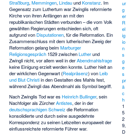
Straßburg
,
Memmingen
,
Lindau
und
Konstanz
. Im
ur
Gegensatz zum Luthertum war Zwinglis reformierte
g
Kirche von ihren Anfängen an mit den
er
republikanischen Städten verbunden – die vom Volk
R
gewählten Regierungen entschieden sich, oft
el
aufgrund von
Disputationen
, für die Reformation. Ein
ig
Zusammenschluss mit dem lutherischen Zweig der
io
Reformation gelang beim
Marburger
n
Religionsgespräch
1529 zwischen
Luther
und
s
Zwingli nicht, vor allem weil in der
Abendmahlsfrage
g
keine Einigung erzielt werden konnte. Luther hielt an
e
der wirklichen Gegenwart (
Realpräsenz
) von
Leib
s
und Blut Christi
in den Gestalten des Mahls fest,
pr
während Zwingli das Abendmahl als Symbol begriff.
ä
c
Nach Zwinglis Tod war es
Heinrich Bullinger
, sein
h
Nachfolger als Zürcher
Antistes
, der in der
1
deutschsprachigen Schweiz
die Reformation
5
konsolidierte und durch seine ausgedehnte
2
Korrespondenz zu seinen Lebzeiten europaweit der
9,
einflussreichste reformierte Führer war.
D