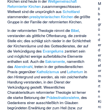
Kirchen sind heute in der
Weltgemeinschaft
M
Reformierter Kirchen
zusammengeschlossen.
it
Weltweit sind die ursprünglich aus
Schottland
b
stammenden
presbyterianischen Kirchen
die größte
e
Gruppe in der Familie der reformierten Kirchen.
gr
ü
In der reformierten Theologie nimmt die
Bibel
,
n
verstanden als göttliche Offenbarung, die zentrale
d
Stelle ein; dies schlägt sich nieder in der Schlichtheit
er
der Kirchenräume und des Gottesdienstes, der auf
d
die Verkündigung des
Evangeliums
zentriert sein
er
und möglichst wenige außerbiblische Elemente
R
enthalten soll. Auch die
Sakramente
, namentlich
ef
das
Abendmahl
, treten in der gottesdienstlichen
or
Praxis gegenüber
Katholizismus
und
Luthertum
in
m
den Hintergrund und werden, als rein zeichenhafte
ie
Handlung verstanden, in den Dienst der
rt
Verkündigung gestellt. Wesentliches
e
Charakteristikum reformierter Theologie ist ferner
n
die starke Betonung der
Prädestinationslehre
, des
Ki
Gedankens einer ausschließlich im Glauben
rc
begründeten Erwählung der zum Heil (bzw. zur