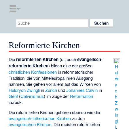
Reformierte Kirchen
Die
reformierten Kirchen
(oft auch
evangelisch-
reformierte Kirchen
) bilden eine der großen
H
christlichen
Konfessionen
in reformatorischer
ul
Tradition, die von Mitteleuropa ihren Ausgang
dr
nahmen. Sie gehen vor allem auf das Wirken von
y
Huldrych Zwingli
in
Zürich
und
Johannes Calvin
in
c
Genf
(
Calvinismus
) im Zuge der
Reformation
h
zurück.
Z
w
Die reformierten Kirchen gehören ebenso wie die
in
evangelisch-lutherischen Kirchen
zu den
gl
evangelischen Kirchen
. Die meisten reformierten
i
,