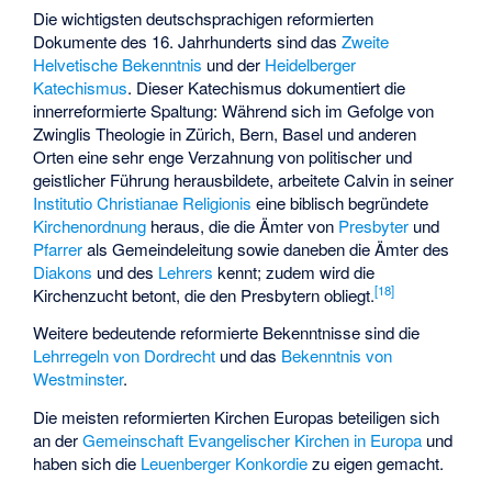
Die wichtigsten deutschsprachigen reformierten
Dokumente des 16. Jahrhunderts sind das
Zweite
Helvetische Bekenntnis
und der
Heidelberger
Katechismus
. Dieser Katechismus dokumentiert die
innerreformierte Spaltung: Während sich im Gefolge von
Zwinglis Theologie in Zürich, Bern, Basel und anderen
Orten eine sehr enge Verzahnung von politischer und
geistlicher Führung herausbildete, arbeitete Calvin in seiner
Institutio Christianae Religionis
eine biblisch begründete
Kirchenordnung
heraus, die die Ämter von
Presbyter
und
Pfarrer
als Gemeindeleitung sowie daneben die Ämter des
Diakons
und des
Lehrers
kennt; zudem wird die
[
18
]
Kirchenzucht betont, die den Presbytern obliegt.
Weitere bedeutende reformierte Bekenntnisse sind die
Lehrregeln von Dordrecht
und das
Bekenntnis von
Westminster
.
Die meisten reformierten Kirchen Europas beteiligen sich
an der
Gemeinschaft Evangelischer Kirchen in Europa
und
haben sich die
Leuenberger Konkordie
zu eigen gemacht.