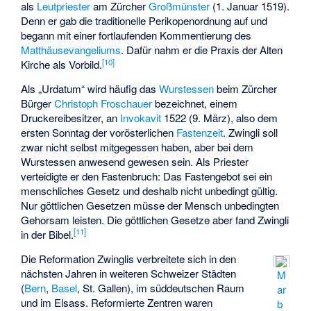
als
Leutpriester
am Zürcher
Großmünster
(1. Januar 1519).
Denn er gab die traditionelle Perikopenordnung auf und
begann mit einer fortlaufenden Kommentierung des
Matthäusevangeliums
. Dafür nahm er die Praxis der Alten
[
10
]
Kirche als Vorbild.
Als „Urdatum“ wird häufig das
Wurstessen
beim Zürcher
Bürger
Christoph Froschauer
bezeichnet, einem
Druckereibesitzer, an
Invokavit
1522 (9. März), also dem
ersten Sonntag der vorösterlichen
Fastenzeit
. Zwingli soll
zwar nicht selbst mitgegessen haben, aber bei dem
Wurstessen anwesend gewesen sein. Als Priester
verteidigte er den Fastenbruch: Das Fastengebot sei ein
menschliches Gesetz und deshalb nicht unbedingt gültig.
Nur göttlichen Gesetzen müsse der Mensch unbedingten
Gehorsam leisten. Die göttlichen Gesetze aber fand Zwingli
[
11
]
in der Bibel.
Die Reformation Zwinglis verbreitete sich in den
nächsten Jahren in weiteren Schweizer Städten
M
(
Bern
,
Basel
, St. Gallen), im süddeutschen Raum
ar
und im Elsass. Reformierte Zentren waren
b