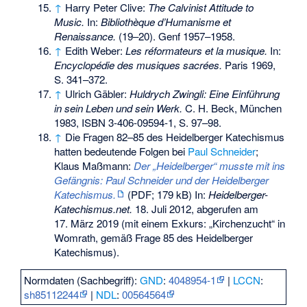
↑
Harry Peter Clive:
The Calvinist Attitude to
Music.
In:
Bibliothèque d’Humanisme et
Renaissance.
(19–20). Genf 1957–1958.
↑
Edith Weber:
Les réformateurs et la musique.
In:
Encyclopédie des musiques sacrées.
Paris 1969,
S. 341–372.
↑
Ulrich Gäbler:
Huldrych Zwingli: Eine Einführung
in sein Leben und sein Werk.
C. H. Beck, München
1983,
ISBN 3-406-09594-1
, S. 97–98.
↑
Die Fragen 82–85 des Heidelberger Katechismus
hatten bedeutende Folgen bei
Paul Schneider
;
Klaus Maßmann:
Der „Heidelberger“ musste mit ins
Gefängnis: Paul Schneider und der Heidelberger
Katechismus.
(PDF; 179 kB) In:
Heidelberger-
Katechismus.net.
18. Juli 2012,
abgerufen am
17. März 2019
(mit einem Exkurs: „Kirchenzucht“ in
Womrath, gemäß Frage 85 des Heidelberger
Katechismus).
Normdaten (Sachbegriff):
GND
:
4048954-1
|
LCCN
:
sh85112244
|
NDL
:
00564564