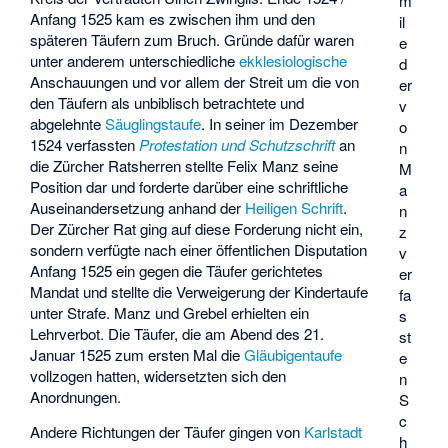
m
Anfang 1525 kam es zwischen ihm und den
il
späteren Täufern zum Bruch. Gründe dafür waren
e
unter anderem unterschiedliche
ekklesiologische
d
Anschauungen und vor allem der Streit um die von
er
den Täufern als unbiblisch betrachtete und
v
abgelehnte
Säuglingstaufe
. In seiner im Dezember
o
1524 verfassten
Protestation und Schutzschrift
an
n
die Zürcher Ratsherren stellte Felix Manz seine
M
Position dar und forderte darüber eine schriftliche
a
Auseinandersetzung anhand der
Heiligen Schrift
.
n
Der Zürcher Rat ging auf diese Forderung nicht ein,
z
sondern verfügte nach einer öffentlichen Disputation
v
Anfang 1525 ein gegen die Täufer gerichtetes
er
Mandat und stellte die Verweigerung der Kindertaufe
fa
unter Strafe. Manz und Grebel erhielten ein
s
Lehrverbot. Die Täufer, die am Abend des 21.
st
Januar 1525 zum ersten Mal die
Gläubigentaufe
e
vollzogen hatten, widersetzten sich den
n
Anordnungen.
S
c
Andere Richtungen der Täufer gingen von
Karlstadt
h