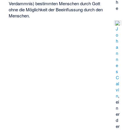
h
Verdammnis) bestimmten Menschen durch Gott
e
ohne die Möglichkeit der Beeinflussung durch den
Menschen.
J
o
h
a
n
n
e
s
C
al
vi
n
,
ei
n
er
d
er