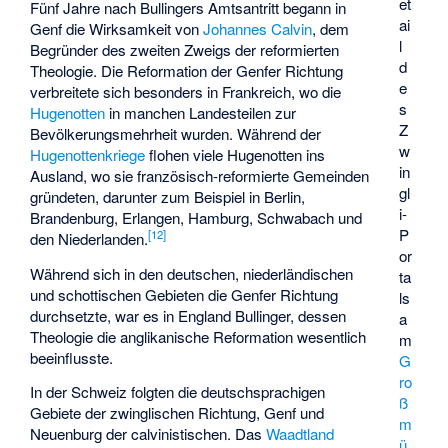
et
Fünf Jahre nach Bullingers Amtsantritt begann in
ai
Genf die Wirksamkeit von
Johannes Calvin
, dem
l
Begründer des zweiten Zweigs der reformierten
d
Theologie. Die Reformation der Genfer Richtung
e
verbreitete sich besonders in Frankreich, wo die
s
Hugenotten
in manchen Landesteilen zur
Z
Bevölkerungsmehrheit wurden. Während der
w
Hugenottenkriege
flohen viele Hugenotten ins
in
Ausland, wo sie französisch-reformierte Gemeinden
gl
gründeten, darunter zum Beispiel in Berlin,
i-
Brandenburg, Erlangen, Hamburg, Schwabach und
P
[
12
]
den Niederlanden.
or
Während sich in den deutschen, niederländischen
ta
und schottischen Gebieten die Genfer Richtung
ls
durchsetzte, war es in England Bullinger, dessen
a
Theologie die anglikanische Reformation wesentlich
m
beeinflusste.
G
ro
In der Schweiz folgten die deutschsprachigen
ß
Gebiete der zwinglischen Richtung, Genf und
m
Neuenburg der calvinistischen. Das
Waadtland
ü