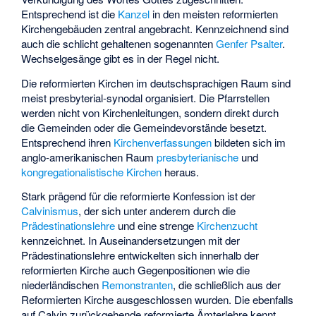
Entsprechend ist die
Kanzel
in den meisten reformierten
Kirchengebäuden zentral angebracht. Kennzeichnend sind
auch die schlicht gehaltenen sogenannten
Genfer Psalter
.
Wechselgesänge gibt es in der Regel nicht.
Die reformierten Kirchen im deutschsprachigen Raum sind
meist presbyterial-synodal organisiert. Die Pfarrstellen
werden nicht von Kirchenleitungen, sondern direkt durch
die Gemeinden oder die Gemeindevorstände besetzt.
Entsprechend ihren
Kirchenverfassungen
bildeten sich im
anglo-amerikanischen Raum
presbyterianische
und
kongregationalistische Kirchen
heraus.
Stark prägend für die reformierte Konfession ist der
Calvinismus
, der sich unter anderem durch die
Prädestinationslehre
und eine strenge
Kirchenzucht
kennzeichnet. In Auseinandersetzungen mit der
Prädestinationslehre entwickelten sich innerhalb der
reformierten Kirche auch Gegenpositionen wie die
niederländischen
Remonstranten
, die schließlich aus der
Reformierten Kirche ausgeschlossen wurden. Die ebenfalls
auf Calvin zurückgehende reformierte Ämterlehre kennt