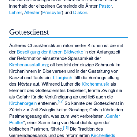
innerhalb der einzelnen Gemeinde die Ämter
Pastor
,
Lehrer
,
Ältester
(
Presbyter
) und
Diakon
.
Gottesdienst
Äußeres Charakteristikum reformierter Kirchen ist die mit
der
Beseitigung der älteren Bildwerke
in der Anfangszeit
der Reformation einsetzende Sparsamkeit der
Kirchenausstattung
; oft besteht der einzige Schmuck im
Kircheninnern in Bibelversen und in der Gestaltung von
Kanzel und Taufstein.
Liturgisch
fällt die Vorrangstellung
des
Wortes
auf. Während Luther die
Kirchenmusik
als
Element des Gottesdienstes beibehielt, lehnte Zwingli sie
als Gefahr für die Verkündigung ab und ließ auch die
[
14
]
Kirchenorgeln
entfernen.
So kannte der Gottesdienst in
Zürich zur Zeit Zwinglis keine Gesänge; Calvin führte den
Psalmengesang ein, was zum weit verbreiteten „
Genfer
Psalter
“, einer Sammlung von Nachdichtungen der
[
15
]
biblischen Psalmen, führte.
Die Tradition des
Gemeindegesangs und des reformierten
Kirchenlieds