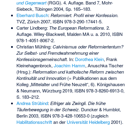
und Gegenwart
(RGG). 4. Auflage. Band 7, Mohr-
Siebeck, Tübingen 2004, Sp. 165–183.
Eberhard Busch
:
Reformiert. Profil einer Konfession.
TVZ, Zürich 2007,
ISBN 978-3-290-17441-5
.
Carter Lindberg:
The European Reformations.
2.
Auflage. Wiley-Blackwell, Malden MA u. a. 2010,
ISBN
978-1-4051-8067-2
.
Christian Mühling:
Calvinismus oder Reformiertentum?
Zur Selbst- und Fremdwahrnehmung einer
Konfessionsgemeinschaft.
In:
Dorothea Klein
, Frank
Kleinehagenbrock,
Joachim Hamm
, Anuschka Tischer
(Hrsg.):
Reformation und katholische Reform zwischen
Kontinuität und Innovation
(= Publikationen aus dem
Kolleg „Mittelalter und Frühe Neuzeit“, 6). Königshausen
& Neumann, Würzburg 2019,
ISBN 978-3-8260-6913-0
,
S. 183–212.
Andrea Strübind
:
Eifriger als Zwingli. Die frühe
Täuferbewegung in der Schweiz.
Duncker & Humblot,
Berlin 2003,
ISBN 978-3-428-10653-0
(zugleich
Habilitationsschrift
an der
Universität Heidelberg
2001).