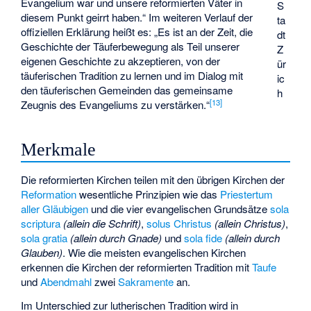
Evangelium war und unsere reformierten Väter in
S
diesem Punkt geirrt haben.“ Im weiteren Verlauf der
ta
offiziellen Erklärung heißt es: „Es ist an der Zeit, die
dt
Geschichte der Täuferbewegung als Teil unserer
Z
eigenen Geschichte zu akzeptieren, von der
ür
täuferischen Tradition zu lernen und im Dialog mit
ic
den täuferischen Gemeinden das gemeinsame
h
[
13
]
Zeugnis des Evangeliums zu verstärken.“
Merkmale
Die reformierten Kirchen teilen mit den übrigen Kirchen der
Reformation
wesentliche Prinzipien wie das
Priestertum
aller Gläubigen
und die vier evangelischen Grundsätze
sola
scriptura
(allein die Schrift)
,
solus Christus
(allein Christus)
,
sola gratia
(allein durch Gnade)
und
sola fide
(allein durch
Glauben)
. Wie die meisten evangelischen Kirchen
erkennen die Kirchen der reformierten Tradition mit
Taufe
und
Abendmahl
zwei
Sakramente
an.
Im Unterschied zur lutherischen Tradition wird in