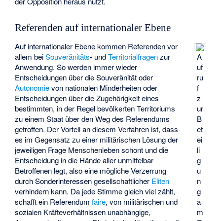
der Opposition heraus nutzt.
Referenden auf internationaler Ebene
Auf internationaler Ebene kommen Referenden vor
allem bei
Souveränitäts
- und
Territorialfragen
zur
A
Anwendung. So werden immer wieder
uf
Entscheidungen über die Souveränität oder
ru
Autonomie
von nationalen Minderheiten oder
f
Entscheidungen über die Zugehörigkeit eines
z
bestimmten, in der Regel bevölkerten Territoriums
ur
zu einem Staat über den Weg des Referendums
B
getroffen. Der Vorteil an diesem Verfahren ist, dass
et
es im Gegensatz zu einer militärischen Lösung der
ei
jeweiligen Frage Menschenleben schont und die
li
Entscheidung in die Hände aller unmittelbar
g
Betroffenen legt, also eine mögliche Verzerrung
u
durch Sonderinteressen gesellschaftlicher
Eliten
n
verhindern kann. Da jede Stimme gleich viel zählt,
g
schafft ein Referendum
faire
, von militärischen und
a
sozialen Kräfteverhältnissen unabhängige,
m