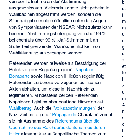
von der Teilnahme an der Abstimmung
b
ausgeschlossen. Vielerorts konnte nicht geheim in
st
Wahlkabinen abgestimmt werden, sondern die
i
Stimmabgabe erfolgte öffentlich unter den Augen
m
von Sympathisanten der NSDAP. Nicht zuletzt kann
m
bei einer Abstimmungsbeteiligung von über 99 %
u
bei ebenfalls über 99 % „Ja“-Stimmen mit an
n
Sicherheit grenzender Wahrscheinlichkeit von
g
Wahlfälschung ausgegangen werden.
s
z
Referenden werden teilweise als Bestätigung der
et
Politik von der Regierung initiiert.
Napoleon
te
Bonaparte
sowie
Napoleon III
ließen regelmäßig
l
Referenden zu bereits vollzogenen politischen
z
Akten abhalten, um diese im Nachhinein zu
u
legitimieren. Mindestens bei den Referenden
m
Napoleons I gibt es aber deutliche Hinweise auf
A
Wahlbetrug
. Auch die
"Volksabstimmungen"
der
n
Nazi-Zeit hatten eher
Propaganda
-Charakter, zumal
s
sie mit Ausnahme des
Referendums über die
c
Übernahme des Reichspräsidentenamtes durch
hl
Hitler
allesamt klar außenpolitische Themen zum
u