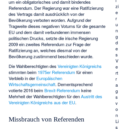
i
um ein obligatorisches und damit bindendes
zi
Referendum. Der Regierung war eine Ratifizierung
e
des Vertrags damit ausdrücklich von der
r
Bevölkerung verboten worden. Aufgrund der
u
Tragweite dieses negativen Votums für die gesamte
n
EU und dem damit verbundenen immensen
g
politischen Drucks, setzte die irische Regierung
d
2009 ein zweites Referendum zur Frage der
e
Ratifizierung an, welches diesmal von der
s
Bevölkerung zustimmend beschieden wurde.
V
Die Wahlberechtigten des
Vereinigten Königreichs
e
stimmten beim
1975er Referendum
für einen
rt
Verbleib in der
Europäischen
r
Wirtschaftsgemeinschaft
. Dementsprechend
a
votierte 2016 beim
Brexit-Referendum
keine
g
Mehrheit der Wahlberechtigten für den
Austritt des
s
Vereinigten Königreichs aus der EU
.
v
o
n
Missbrauch von Referenden
Li
s