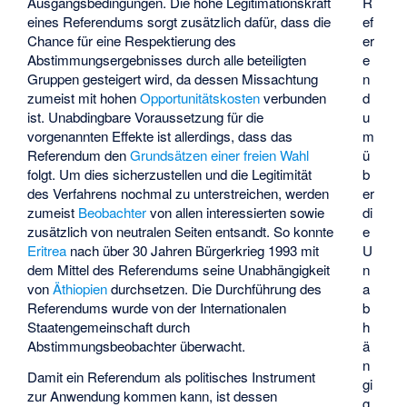
Ausgangsbedingungen. Die hohe Legitimationskraft
R
eines Referendums sorgt zusätzlich dafür, dass die
ef
Chance für eine Respektierung des
er
Abstimmungsergebnisses durch alle beteiligten
e
Gruppen gesteigert wird, da dessen Missachtung
n
zumeist mit hohen
Opportunitätskosten
verbunden
d
ist. Unabdingbare Voraussetzung für die
u
vorgenannten Effekte ist allerdings, dass das
m
Referendum den
Grundsätzen einer freien Wahl
ü
folgt. Um dies sicherzustellen und die Legitimität
b
des Verfahrens nochmal zu unterstreichen, werden
er
zumeist
Beobachter
von allen interessierten sowie
di
zusätzlich von neutralen Seiten entsandt. So konnte
e
Eritrea
nach über 30 Jahren Bürgerkrieg 1993 mit
U
dem Mittel des Referendums seine Unabhängigkeit
n
von
Äthiopien
durchsetzen. Die Durchführung des
a
Referendums wurde von der Internationalen
b
Staatengemeinschaft durch
h
Abstimmungsbeobachter überwacht.
ä
n
Damit ein Referendum als politisches Instrument
gi
zur Anwendung kommen kann, ist dessen
g