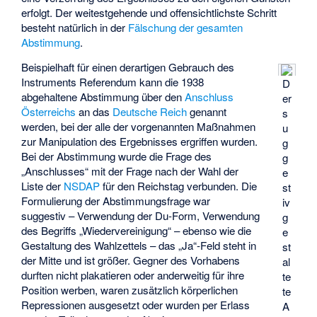
erfolgt. Der weitestgehende und offensichtlichste Schritt
besteht natürlich in der
Fälschung der gesamten
Abstimmung
.
Beispielhaft für einen derartigen Gebrauch des
Instruments Referendum kann die 1938
D
abgehaltene Abstimmung über den
Anschluss
er
Österreichs
an das
Deutsche Reich
genannt
s
werden, bei der alle der vorgenannten Maßnahmen
u
zur Manipulation des Ergebnisses ergriffen wurden.
g
Bei der Abstimmung wurde die Frage des
g
„Anschlusses“ mit der Frage nach der Wahl der
e
Liste der
NSDAP
für den Reichstag verbunden. Die
st
Formulierung der Abstimmungsfrage war
iv
suggestiv – Verwendung der Du-Form, Verwendung
g
des Begriffs „Wiedervereinigung“ – ebenso wie die
e
Gestaltung des Wahlzettels – das „Ja“-Feld steht in
st
der Mitte und ist größer. Gegner des Vorhabens
al
durften nicht plakatieren oder anderweitig für ihre
te
Position werben, waren zusätzlich körperlichen
te
Repressionen ausgesetzt oder wurden per Erlass
A