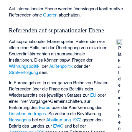
Auf internationaler Ebene werden überwiegend konfirmative
Referenden ohne
Quoren
abgehalten.
Referenden auf supranationaler Ebene
Auf supranationaler Ebene spielen Referenden vor
allem eine Rolle, bei der Übertragung von einzelnen
P
Souveränitätsrechten an supranationale
la
Institutionen. Dies können bspw. Fragen der
k
Währungspolitik
, der
Außenpolitik
oder der
a
Strafverfolgung
sein.
t
d
In Europa gab es in einer ganzen Reihe von Staaten
e
Referenden über die Frage des Beitritts oder
r
Wiederaustritts des jeweiligen Staates zur
EU
oder
iri
einer ihrer Vorgänger-Gemeinschaften, zur
s
Einführung des
Euros
oder der Anerkennung des
c
Lissabon-Vertrages
. So votierte die Bevölkerung
h
Norwegens
bei der
Abstimmung 1972
gegen den
e
Beitritt des Landes zur
EWG
und bei der
n
Abstimmung 1994
gegen einen Beitritt des Landes