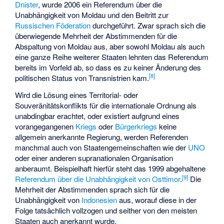
Dnister
, wurde 2006 ein Referendum über die
Unabhängigkeit von Moldau und den Beitritt zur
Russischen Föderation
durchgeführt. Zwar sprach sich die
überwiegende Mehrheit der Abstimmenden für die
Abspaltung von Moldau aus, aber sowohl Moldau als auch
eine ganze Reihe weiterer Staaten lehnten das Referendum
bereits im Vorfeld ab, so dass es zu keiner Änderung des
[
8
]
politischen Status von Transnistrien kam.
Wird die Lösung eines Territorial- oder
Souveränitätskonflikts für die internationale Ordnung als
unabdingbar erachtet, oder existiert aufgrund eines
vorangegangenen
Kriegs
oder
Bürgerkriegs
keine
allgemein anerkannte Regierung, werden Referenden
manchmal auch von Staatengemeinschaften wie der
UNO
oder einer anderen supranationalen Organisation
anberaumt. Beispielhaft hierfür steht das 1999 abgehaltene
[
9
]
Referendum über die Unabhängigkeit von Osttimor
.
Die
Mehrheit der Abstimmenden sprach sich für die
Unabhängigkeit von
Indonesien
aus, worauf diese in der
Folge tatsächlich vollzogen und seither von den meisten
Staaten auch anerkannt wurde.