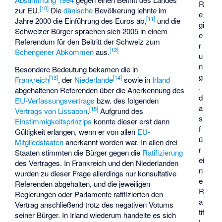
R
[
10
]
zur EU.
Die
dänische
Bevölkerung lehnte im
e
[
11
]
Jahre 2000 die Einführung des Euros ab,
und die
gi
Schweizer Bürger sprachen sich 2005 in einem
e
Referendum für den Beitritt der Schweiz zum
r
[
12
]
Schengener Abkommen
aus.
u
n
Besondere Bedeutung bekamen die in
g
[
13
]
[
14
]
Frankreich
, der
Niederlande
sowie in
Irland
,
abgehaltenen Referenden über die Anerkennung des
d
EU-Verfassungsvertrags
bzw. des folgenden
a
[
15
]
Vertrags von Lissabon
.
Aufgrund des
s
Einstimmigkeitsprinzips
konnte dieser erst dann
f
Gültigkeit erlangen, wenn er von allen
EU-
ü
Mitgliedstaaten
anerkannt worden war. In allen drei
r
Staaten stimmten die Bürger gegen die
Ratifizierung
ei
des Vertrages. In Frankreich und den Niederlanden
n
wurden zu dieser Frage allerdings nur konsultative
e
Referenden abgehalten, und die jeweiligen
R
Regierungen oder Parlamente ratifizierten den
a
Vertrag anschließend trotz des negativen Votums
tif
seiner Bürger. In Irland wiederum handelte es sich