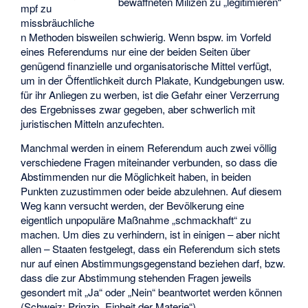
bewaffneten Milizen zu „legitimieren“
mpf zu
missbräuchliche
n Methoden bisweilen schwierig. Wenn bspw. im Vorfeld
eines Referendums nur eine der beiden Seiten über
genügend finanzielle und organisatorische Mittel verfügt,
um in der Öffentlichkeit durch Plakate, Kundgebungen usw.
für ihr Anliegen zu werben, ist die Gefahr einer Verzerrung
des Ergebnisses zwar gegeben, aber schwerlich mit
juristischen Mitteln anzufechten.
Manchmal werden in einem Referendum auch zwei völlig
verschiedene Fragen miteinander verbunden, so dass die
Abstimmenden nur die Möglichkeit haben, in beiden
Punkten zuzustimmen oder beide abzulehnen. Auf diesem
Weg kann versucht werden, der Bevölkerung eine
eigentlich unpopuläre Maßnahme „schmackhaft“ zu
machen. Um dies zu verhindern, ist in einigen – aber nicht
allen – Staaten festgelegt, dass ein Referendum sich stets
nur auf einen Abstimmungsgegenstand beziehen darf, bzw.
dass die zur Abstimmung stehenden Fragen jeweils
gesondert mit „Ja“ oder „Nein“ beantwortet werden können
(Schweiz: Prinzip „Einheit der Materie“).