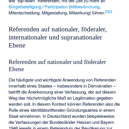
wie "top-down" Referenden, mit der Zeit zu mehr an
Bürgerbeteiligung
/
Partizipation
(
Mitbestimmung
,
[
2
]
[
3
]
Mitentscheidung, Mitgestaltung, Mitwirkung) führen.
Referenden auf nationaler, föderaler,
internationaler und supranationaler
Ebene
Referenden auf nationaler und föderaler
Ebene
Die häufigste und wichtigste Anwendung von Referenden
innerhalb eines Staates – insbesondere in Demokratien –
betrifft die Anerkennung einer Verfassung, der auf diesem
Weg das höchstmögliche Maß an Legitimation gegeben
werden soll. In diesem Kontext können Referenden also die
Rolle eines identitätsstiftenden Gründungsaktes in einem
Staat einnehmen. In Deutschland wurden beispielsweise
die Verfassungen der Bundesländer Hessen und Bayern
1946 jeweils in einem Referendum der Bevölkerung zur