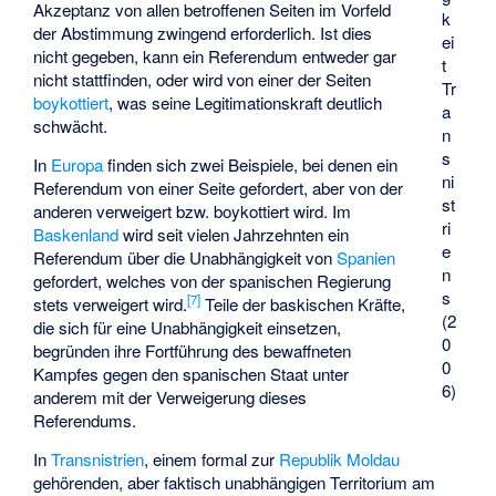
Akzeptanz von allen betroffenen Seiten im Vorfeld
k
der Abstimmung zwingend erforderlich. Ist dies
ei
nicht gegeben, kann ein Referendum entweder gar
t
nicht stattfinden, oder wird von einer der Seiten
Tr
boykottiert
, was seine Legitimationskraft deutlich
a
schwächt.
n
s
In
Europa
finden sich zwei Beispiele, bei denen ein
ni
Referendum von einer Seite gefordert, aber von der
st
anderen verweigert bzw. boykottiert wird. Im
ri
Baskenland
wird seit vielen Jahrzehnten ein
e
Referendum über die Unabhängigkeit von
Spanien
n
gefordert, welches von der spanischen Regierung
s
[
7
]
stets verweigert wird.
Teile der baskischen Kräfte,
(2
die sich für eine Unabhängigkeit einsetzen,
0
begründen ihre Fortführung des bewaffneten
0
Kampfes gegen den spanischen Staat unter
6)
anderem mit der Verweigerung dieses
Referendums.
In
Transnistrien
, einem formal zur
Republik Moldau
gehörenden, aber faktisch unabhängigen Territorium am