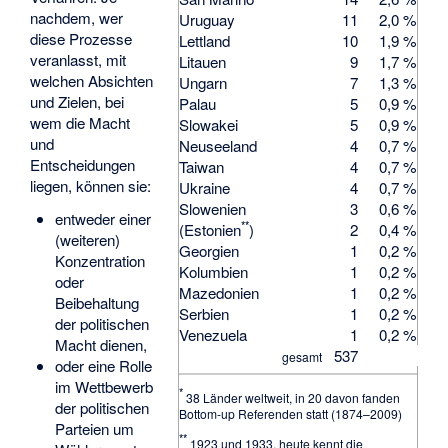
nachdem, wer
Uruguay
11
2,0 %
diese Prozesse
Lettland
10
1,9 %
veranlasst, mit
Litauen
9
1,7 %
welchen Absichten
Ungarn
7
1,3 %
und Zielen, bei
Palau
5
0,9 %
wem die Macht
Slowakei
5
0,9 %
und
Neuseeland
4
0,7 %
Entscheidungen
Taiwan
4
0,7 %
liegen, können sie:
Ukraine
4
0,7 %
Slowenien
3
0,6 %
entweder einer
**
(Estonien
)
2
0,4 %
(weiteren)
Georgien
1
0,2 %
Konzentration
Kolumbien
1
0,2 %
oder
Mazedonien
1
0,2 %
Beibehaltung
Serbien
1
0,2 %
der politischen
Venezuela
1
0,2 %
Macht dienen,
537
gesamt
oder eine Rolle
im Wettbewerb
*
38 Länder weltweit, in 20 davon fanden
der politischen
Bottom-up Referenden statt (1874–2009)
Parteien um
**
1923 und 1933, heute kennt die