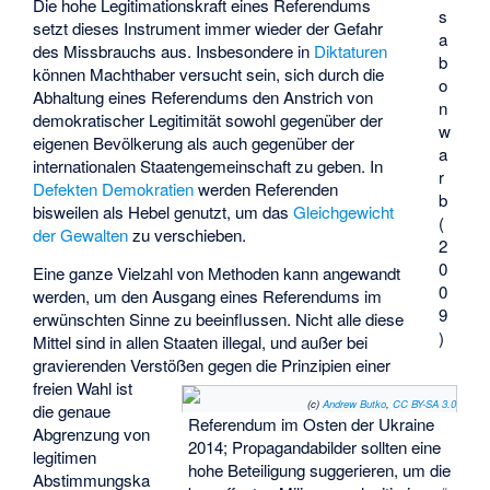
Die hohe Legitimationskraft eines Referendums
s
setzt dieses Instrument immer wieder der Gefahr
a
des Missbrauchs aus. Insbesondere in
Diktaturen
b
können Machthaber versucht sein, sich durch die
o
Abhaltung eines Referendums den Anstrich von
n
demokratischer Legitimität sowohl gegenüber der
w
eigenen Bevölkerung als auch gegenüber der
a
internationalen Staatengemeinschaft zu geben. In
r
Defekten Demokratien
werden Referenden
b
bisweilen als Hebel genutzt, um das
Gleichgewicht
(
der Gewalten
zu verschieben.
2
0
Eine ganze Vielzahl von Methoden kann angewandt
0
werden, um den Ausgang eines Referendums im
9
erwünschten Sinne zu beeinflussen. Nicht alle diese
)
Mittel sind in allen Staaten illegal, und außer bei
gravierenden Verstößen gegen die Prinzipien einer
freien Wahl ist
(c)
Andrew Butko
,
CC BY-SA 3.0
die genaue
Referendum im Osten der Ukraine
Abgrenzung von
2014
; Propagandabilder sollten eine
legitimen
hohe Beteiligung suggerieren, um die
Abstimmungska