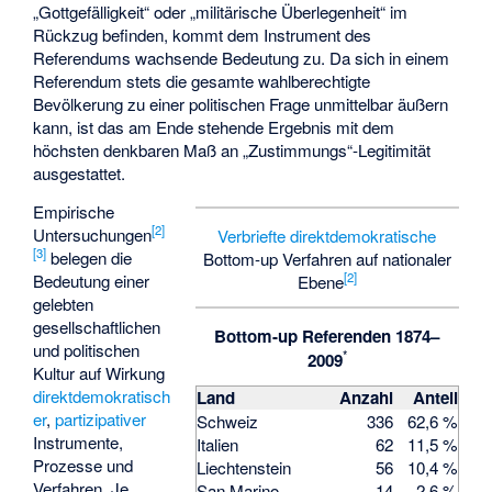
„Gottgefälligkeit“ oder „militärische Überlegenheit“ im
Rückzug befinden, kommt dem Instrument des
Referendums wachsende Bedeutung zu. Da sich in einem
Referendum stets die gesamte wahlberechtigte
Bevölkerung zu einer politischen Frage unmittelbar äußern
kann, ist das am Ende stehende Ergebnis mit dem
höchsten denkbaren Maß an „Zustimmungs“-Legitimität
ausgestattet.
Empirische
[
2
]
Untersuchungen
Verbriefte
direktdemokratische
[
3
]
belegen die
Bottom-up Verfahren auf nationaler
[
2
]
Bedeutung einer
Ebene
gelebten
gesellschaftlichen
Bottom-up Referenden 1874–
und politischen
*
2009
Kultur auf Wirkung
direktdemokratisch
Land
Anzahl
Anteil
er
,
partizipativer
Schweiz
336
62,6 %
Instrumente,
Italien
62
11,5 %
Prozesse und
Liechtenstein
56
10,4 %
Verfahren. Je
San Marino
14
2,6 %