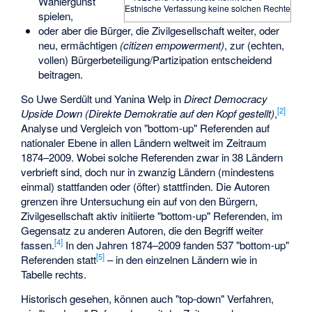
Wählergunst
Estnische Verfassung keine solchen Rechte
spielen,
oder aber die Bürger, die Zivilgesellschaft weiter, oder
neu, ermächtigen
(citizen empowerment)
, zur (echten,
vollen) Bürgerbeteiligung/Partizipation entscheidend
beitragen.
So
Uwe Serdült
und Yanina Welp in
Direct Democracy
[
2
]
Upside Down (Direkte Demokratie auf den Kopf gestellt)
,
Analyse und Vergleich von "bottom-up" Referenden auf
nationaler Ebene in allen Ländern weltweit im Zeitraum
1874–2009. Wobei solche Referenden zwar in 38 Ländern
verbrieft sind, doch nur in zwanzig Ländern (mindestens
einmal) stattfanden oder (öfter) stattfinden. Die Autoren
grenzen ihre Untersuchung ein auf von den Bürgern,
Zivilgesellschaft aktiv initiierte "bottom-up" Referenden, im
Gegensatz zu anderen Autoren, die den Begriff weiter
[
4
]
fassen.
In den Jahren 1874–2009 fanden 537 "bottom-up"
[
5
]
Referenden statt
– in den einzelnen Ländern wie in
Tabelle rechts.
Historisch gesehen, können auch "top-down" Verfahren,