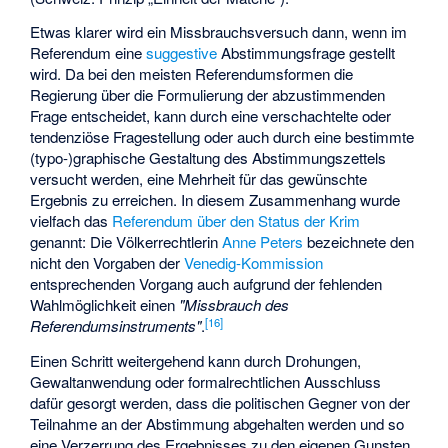
Etwas klarer wird ein Missbrauchsversuch dann, wenn im
Referendum eine
suggestive
Abstimmungsfrage gestellt
wird. Da bei den meisten Referendumsformen die
Regierung über die Formulierung der abzustimmenden
Frage entscheidet, kann durch eine verschachtelte oder
tendenziöse Fragestellung oder auch durch eine bestimmte
(typo-)graphische Gestaltung des Abstimmungszettels
versucht werden, eine Mehrheit für das gewünschte
Ergebnis zu erreichen. In diesem Zusammenhang wurde
vielfach das
Referendum über den Status der Krim
genannt: Die Völkerrechtlerin
Anne Peters
bezeichnete den
nicht den Vorgaben der
Venedig-Kommission
entsprechenden Vorgang auch aufgrund der fehlenden
Wahlmöglichkeit einen
"Missbrauch des
[
16
]
Referendumsinstruments"
.
Einen Schritt weitergehend kann durch Drohungen,
Gewaltanwendung oder formalrechtlichen Ausschluss
dafür gesorgt werden, dass die politischen Gegner von der
Teilnahme an der Abstimmung abgehalten werden und so
eine Verzerrung des Ergebnisses zu den eigenen Gunsten