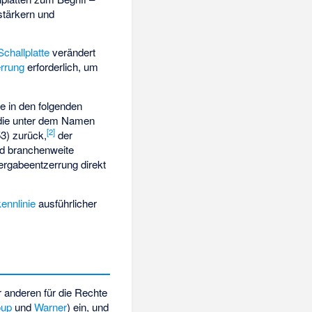
stärkern und
Schallplatte
verändert
rrung
erforderlich, um
e in den folgenden
, die unter dem Namen
[
2
]
3) zurück,
der
nd branchenweite
ergabeentzerrung direkt
ennlinie
ausführlicher
r anderen für die Rechte
oup
und
Warner
) ein, und