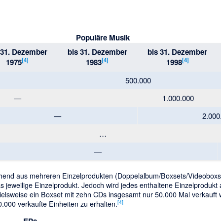
Populäre Musik
 31. Dezember
bis 31. Dezember
bis 31. Dezember
[
4
]
[
4
]
[
4
]
1975
1983
1998
500.000
—
1.000.000
—
2.000
…
—
ehend aus mehreren Einzelprodukten (Doppelalbum/Boxsets/Videoboxse
 jeweilige Einzelprodukt. Jedoch wird jedes enthaltene Einzelprodukt a
elsweise ein Boxset mit zehn CDs insgesamt nur 50.000 Mal verkauft
[
4
]
.000 verkaufte Einheiten zu erhalten.