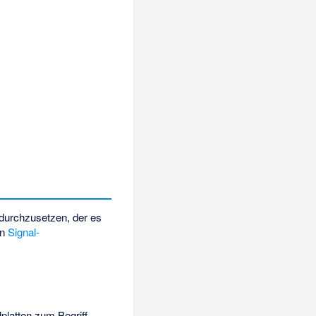
durchzusetzen, der es
en
Signal-
platten zum Begriff –