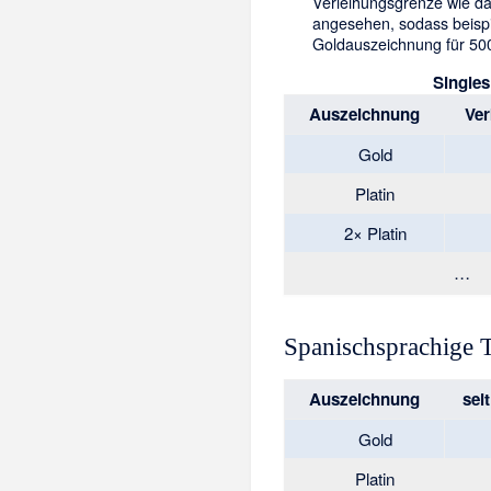
Verleihungsgrenze wie das
angesehen, sodass beispi
Goldauszeichnung für 500
Singles
Auszeichnung
Ver
Gold
Platin
2× Platin
…
Spanischsprachige 
Auszeichnung
sei
Gold
Platin