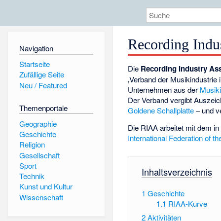
Recording Indu
Navigation
Startseite
Die
Recording Industry Ass
Zufällige Seite
‚Verband der Musikindustrie i
Neu / Featured
Unternehmen aus der
Musiki
Der Verband vergibt Auszeic
Themenportale
Goldene Schallplatte
– und ve
Geographie
Die RIAA arbeitet mit dem in
Geschichte
International Federation of t
Religion
Gesellschaft
Sport
Inhaltsverzeichnis
Technik
Kunst und Kultur
1
Geschichte
Wissenschaft
1.1
RIAA-Kurve
2
Aktivitäten