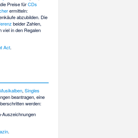
die Preise für
CDs
cher
ermitteln:
enkäufe abzubilden. Die
ferenz
beider Zahlen,
 viel in den Regalen
ht Act
.
Musikalben
,
Singles
rungen beantragen, eine
berschritten werden:
in-Auszeichnungen
azin
.