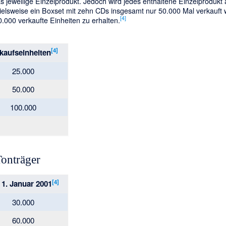
 jeweilige Einzelprodukt. Jedoch wird jedes enthaltene Einzelprodukt a
elsweise ein Boxset mit zehn CDs insgesamt nur 50.000 Mal verkauft
[
4
]
.000 verkaufte Einheiten zu erhalten.
[
4
]
kaufseinheiten
25.000
50.000
100.000
Tonträger
[
4
]
t 1. Januar 2001
30.000
60.000