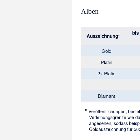
Alben
bis
a
Auszeichnung
Gold
Platin
2× Platin
Diamant
a
Veröffentlichungen, best
Verleihungsgrenze wie das
angesehen, sodass beispi
Goldauszeichnung für 500