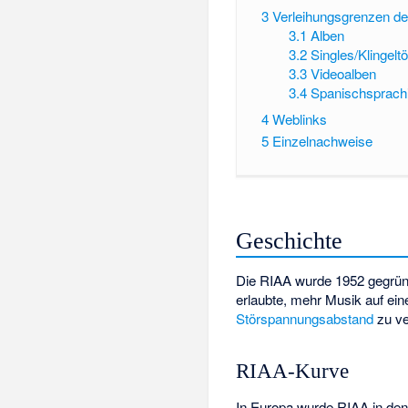
3
Verleihungsgrenzen d
3.1
Alben
3.2
Singles/Klingelt
3.3
Videoalben
3.4
Spanischsprachi
4
Weblinks
5
Einzelnachweise
Geschichte
Die RIAA wurde 1952 gegründ
erlaubte, mehr Musik auf ei
Störspannungsabstand
zu ve
RIAA-Kurve
In Europa wurde RIAA in den 