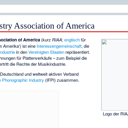
stry Association of America
ociation of America
(kurz
RIAA
;
englisch
für
n Amerika‘) ist eine
Interessengemeinschaft
, die
ndustrie
in den
Vereinigten Staaten
repräsentiert.
hnungen für Plattenverkäufe – zum Beispiel die
rtritt die Rechte der Musikindustrie.
 Deutschland und weltweit aktiven Verband
he Phonographic Industry
(IFPI) zusammen.
Logo der RI