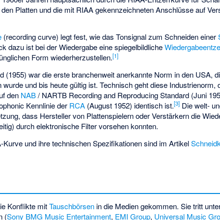
 den Platten und die mit RIAA gekennzeichneten Anschlüsse auf Ver
e
(recording curve) legt fest, wie das Tonsignal zum Schneiden einer
 dazu ist bei der Wiedergabe eine spiegelbildliche
Wiedergabeentze
[
1
]
rünglichen Form wiederherzustellen.
 (1955) war die erste branchenweit anerkannte Norm in den USA, di
wurde und bis heute gültig ist. Technisch geht diese Industrienorm
auf den
NAB
/ NARTB Recording and Reproducing Standard (Juni 195
[
3
]
ophonic Kennlinie der
RCA
(August 1952) identisch ist.
Die welt- u
zung, dass Hersteller von Plattenspielern oder Verstärkern die Wied
itig) durch elektronische Filter vorsehen konnten.
Kurve und ihre technischen Spezifikationen sind im Artikel
Schneidk
ie Konflikte mit
Tauschbörsen
in die Medien gekommen. Sie tritt unte
n (
Sony BMG Music Entertainment
,
EMI Group
,
Universal Music Gr