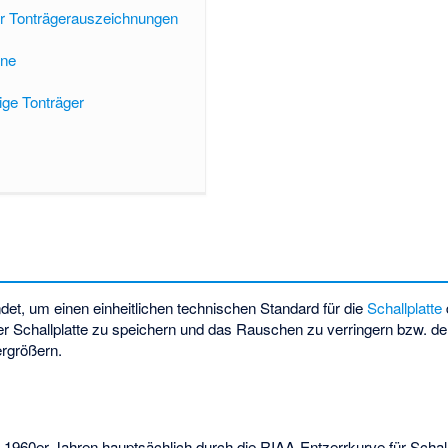
er Tonträgerauszeichnungen
öne
ge Tonträger
et, um einen einheitlichen technischen Standard für die
Schallplatte
ner Schallplatte zu speichern und das Rauschen zu verringern bzw. d
rgrößern.
1960er Jahren hauptsächlich durch die RIAA-Entzerrkurve für Schall