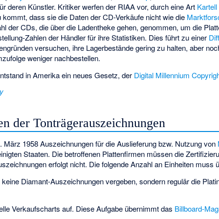
für deren Künstler. Kritiker werfen der RIAA vor, durch eine Art
Kartell
kommt, dass sie die Daten der CD-Verkäufe nicht wie die
Marktfors
hl der CDs, die über die Ladentheke gehen, genommen, um die Platt
llung-Zahlen der Händler für ihre Statistiken. Dies führt zu einer
Dif
ngründen versuchen, ihre Lagerbestände gering zu halten, aber noch
zufolge weniger nachbestellen.
ntstand in Amerika ein neues Gesetz, der
Digital Millennium Copyrig
ry
en der Tonträgerauszeichnungen
4. März 1958 Auszeichnungen für die Auslieferung bzw. Nutzung von
inigten Staaten. Die betroffenen Plattenfirmen müssen die Zertifizie
szeichnungen erfolgt nicht. Die folgende Anzahl an Einheiten muss ü
 keine Diamant-Auszeichnungen vergeben, sondern regulär die Plat
tuelle Verkaufscharts auf. Diese Aufgabe übernimmt das
Billboard-Mag