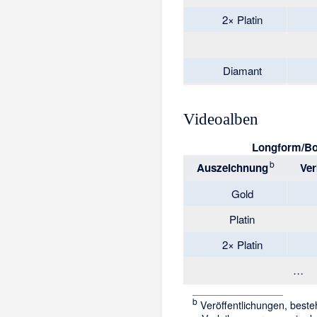
2× Platin
Diamant
Videoalben
Longform/Bo
b
Auszeichnung
Ver
Gold
Platin
2× Platin
…
b
Veröffentlichungen, best