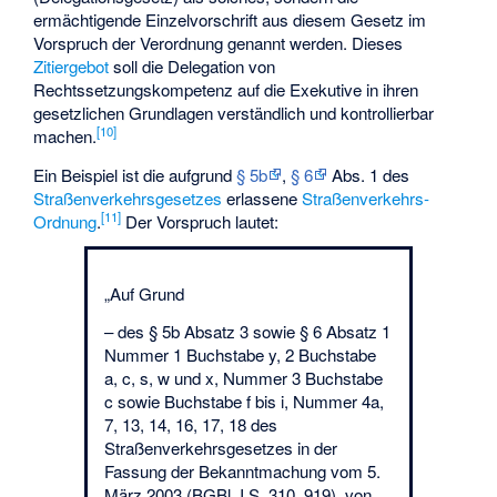
ermächtigende Einzelvorschrift aus diesem Gesetz im
Vorspruch der Verordnung genannt werden. Dieses
Zitiergebot
soll die Delegation von
Rechtssetzungskompetenz auf die Exekutive in ihren
gesetzlichen Grundlagen verständlich und kontrollierbar
[
10
]
machen.
Ein Beispiel ist die aufgrund
§ 5b
,
§ 6
Abs. 1 des
Straßenverkehrsgesetzes
erlassene
Straßenverkehrs-
[
11
]
Ordnung
.
Der Vorspruch lautet:
„Auf Grund
– des § 5b Absatz 3 sowie § 6 Absatz 1
Nummer 1 Buchstabe y, 2 Buchstabe
a, c, s, w und x, Nummer 3 Buchstabe
c sowie Buchstabe f bis i, Nummer 4a,
7, 13, 14, 16, 17, 18 des
Straßenverkehrsgesetzes in der
Fassung der Bekanntmachung vom 5.
März 2003 (BGBl. I S. 310, 919), von