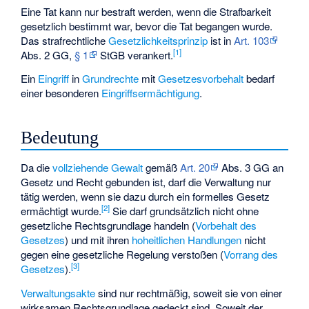
Eine
Tat
kann nur bestraft werden, wenn die Strafbarkeit
gesetzlich bestimmt war, bevor die Tat begangen wurde.
Das strafrechtliche
Gesetzlichkeitsprinzip
ist in
Art. 103
[
1
]
Abs. 2 GG,
§ 1
StGB verankert.
Ein
Eingriff
in
Grundrechte
mit
Gesetzesvorbehalt
bedarf
einer besonderen
Eingriffsermächtigung
.
Bedeutung
Da die
vollziehende Gewalt
gemäß
Art. 20
Abs. 3 GG an
Gesetz und Recht gebunden ist, darf die Verwaltung nur
tätig werden, wenn sie dazu durch ein formelles Gesetz
[
2
]
ermächtigt wurde.
Sie darf grundsätzlich nicht ohne
gesetzliche Rechtsgrundlage handeln (
Vorbehalt des
Gesetzes
) und mit ihren
hoheitlichen Handlungen
nicht
gegen eine gesetzliche Regelung verstoßen (
Vorrang des
[
3
]
Gesetzes
).
Verwaltungsakte
sind nur rechtmäßig, soweit sie von einer
wirksamen Rechtsgrundlage gedeckt sind. Soweit der