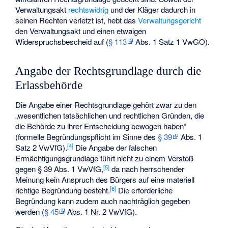
Verwaltungsakt
rechtswidrig
und der Kläger dadurch in
seinen Rechten verletzt ist, hebt das
Verwaltungsgericht
den Verwaltungsakt und einen etwaigen
Widerspruchsbescheid auf (
§ 113
Abs. 1 Satz 1 VwGO).
Angabe der Rechtsgrundlage durch die
Erlassbehörde
Die Angabe einer Rechtsgrundlage gehört zwar zu den
„wesentlichen tatsächlichen und rechtlichen Gründen, die
die Behörde zu ihrer Entscheidung bewogen haben“
(formelle Begründungspflicht im Sinne des
§ 39
Abs. 1
[
4
]
Satz 2 VwVfG).
Die Angabe der falschen
Ermächtigungsgrundlage führt nicht zu einem Verstoß
[
5
]
gegen § 39 Abs. 1 VwVfG,
da nach herrschender
Meinung kein Anspruch des Bürgers auf eine materiell
[
6
]
richtige Begründung besteht.
Die erforderliche
Begründung kann zudem auch nachträglich gegeben
werden (
§ 45
Abs. 1 Nr. 2 VwVfG).