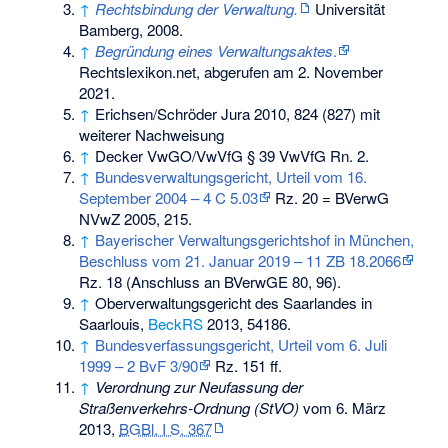
↑
Rechtsbindung der Verwaltung.
Universität
Bamberg, 2008.
↑
Begründung eines Verwaltungsaktes
.
Rechtslexikon.net, abgerufen am 2. November
2021.
↑
Erichsen/Schröder Jura 2010, 824 (827) mit
weiterer Nachweisung
↑
Decker VwGO/VwVfG § 39 VwVfG Rn. 2.
↑
Bundesverwaltungsgericht, Urteil vom 16.
September 2004 – 4 C 5.03
Rz. 20 = BVerwG
NVwZ 2005, 215.
↑
Bayerischer Verwaltungsgerichtshof in München,
Beschluss vom 21. Januar 2019 – 11 ZB 18.2066
Rz. 18 (Anschluss an BVerwGE 80, 96).
↑
Oberverwaltungsgericht des Saarlandes in
Saarlouis,
BeckRS
2013, 54186.
↑
Bundesverfassungsgericht, Urteil vom 6. Juli
1999 – 2 BvF 3/90
Rz. 151 ff.
↑
Verordnung zur Neufassung der
Straßenverkehrs-Ordnung (StVO)
vom 6. März
2013,
BGBl. I S. 367