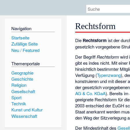
Rechtsform
Navigation
Startseite
Die
Rechtsform
ist der dur
Zufällige Seite
gesetzlich vorgegebene Stru
Neu / Featured
Der Begriff
Rechtsform
wird 
gibt es indes nicht. Mit eine
Themenportale
hinsichtlich bestimmter Mit
Geographie
Verfügung (
Typenzwang
), d
Geschichte
konstruieren und mit dieser a
Religion
der gesetzlich vorgegebenen
Gesellschaft
AG & Co. KGaA
). Bereits i
Sport
geeignete Rechtsform für die
Technik
2003 entschied der EuGH sch
Kunst und Kultur
Staat anerkannt werden muss
Wissenschaft
den Weg der Sitzverlegung 
Der Mindestinhalt des
Gesell