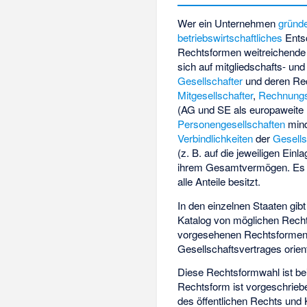
Wer ein Unternehmen
gründ
betriebswirtschaftliches
Entsc
Rechtsformen weitreichende 
sich auf mitgliedschafts- un
Gesellschafter
und deren Re
Mitgesellschafter
,
Rechnung
(AG und SE als europaweite
Personengesellschaften
mind
Verbindlichkeiten
der
Gesells
(z. B. auf die jeweiligen Ein
ihrem Gesamtvermögen. Es 
alle Anteile besitzt.
In den einzelnen Staaten gi
Katalog von möglichen Recht
vorgesehenen Rechtsformen b
Gesellschaftsvertrages orie
Diese Rechtsformwahl ist bei
Rechtsform ist vorgeschrieb
des öffentlichen Rechts und 