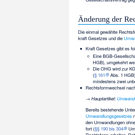
Änderung der Re
Die einmal gewählte Rechts
kraft Gesetzes und die
Umwa
Kraft Gesetzes gibt es 
Eine BGB-Gesellschaf
HGB), umgekehrt wer
Die OHG wird zur KG,
(
§ 161
Abs. 1 HGB),
mindestens zwei unbe
Rechtsformwechsel nac
→
Hauptartikel
:
Umwandl
Bereits bestehende Unt
Umwandlungsgesetzes
n
den Umwandlungen ohne V
fort (
§§ 190 bis 304
Um
Rechtsform erhalten. Da