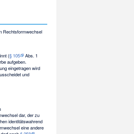
den Rechtsformwechsel
nnt (
§ 105
Abs. 1
rbe aufgeben.
ung eingetragen wird
usscheidet und
s
mwechsel dar, der zu
hen identitätswahrend
mwechsel eine andere
 darf nach
§ 258