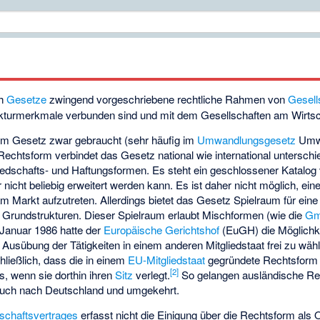
ch
Gesetze
zwingend vorgeschriebene rechtliche Rahmen von
Gesell
kturmerkmale verbunden sind und mit dem Gesellschaften am Wirtsc
im Gesetz zwar gebraucht (sehr häufig im
Umwandlungsgesetz
Umw
r Rechtsform verbindet das Gesetz national wie international untersch
gliedschafts- und Haftungsformen. Es steht ein geschlossener Katalo
er nicht beliebig erweitert werden kann. Es ist daher nicht möglich, e
m Markt aufzutreten. Allerdings bietet das Gesetz Spielraum für eine 
 Grundstrukturen. Dieser Spielraum erlaubt Mischformen (wie die
Gm
m Januar 1986 hatte der
Europäische Gerichtshof
(EuGH) die Möglichke
 Ausübung der Tätigkeiten in einem anderen Mitgliedstaat frei zu wäh
ließlich, dass die in einem
EU-Mitgliedstaat
gegründete Rechtsform 
[
2
]
, wenn sie dorthin ihren
Sitz
verlegt.
So gelangen ausländische Re
auch nach Deutschland und umgekehrt.
schaftsvertrages
erfasst nicht die Einigung über die Rechtsform al