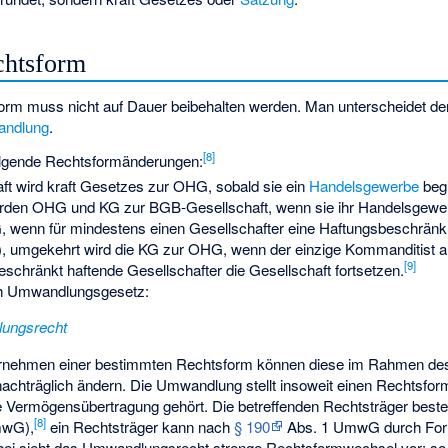
chtsform
form muss nicht auf Dauer beibehalten werden. Man unterscheidet 
ndlung
.
[
8
]
folgende Rechtsformänderungen:
t wird kraft Gesetzes zur OHG, sobald sie ein
Handelsgewerbe
begi
den OHG und KG zur BGB-Gesellschaft, wenn sie ihr Handelsgewe
 wenn für mindestens einen Gesellschafter eine Haftungsbeschränk
 umgekehrt wird die KG zur OHG, wenn der einzige Kommanditist a
[
9
]
schränkt haftende Gesellschafter die Gesellschaft fortsetzen.
h Umwandlungsgesetz:
ungsrecht
ernehmen einer bestimmten Rechtsform können diese im Rahmen de
achträglich ändern. Die Umwandlung stellt insoweit einen Rechtsfor
ermögensübertragung gehört. Die betreffenden Rechtsträger beste
[
8
]
wG),
ein Rechtsträger kann nach
§ 190
Abs. 1 UmwG durch For
bei sieht das Umwandlungsrecht strenge Rechtsformwechsel vor; so