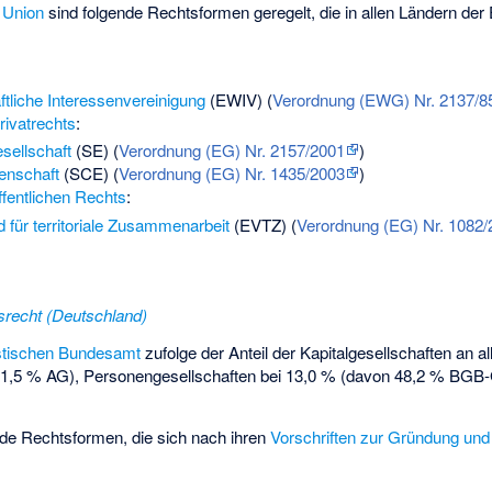
 Union
sind folgende Rechtsformen geregelt, die in allen Ländern de
ftliche Interessenvereinigung
(EWIV) (
Verordnung (EWG) Nr. 2137/8
rivatrechts
:
sellschaft
(SE) (
Verordnung (EG) Nr. 2157/2001
)
enschaft
(SCE) (
Verordnung (EG) Nr. 1435/2003
)
ffentlichen Rechts
:
 für territoriale Zusammenarbeit
(EVTZ) (
Verordnung (EG) Nr. 1082/
srecht (Deutschland)
istischen Bundesamt
zufolge der Anteil der Kapitalgesellschaften an 
,5 % AG), Personengesellschaften bei 13,0 % (davon 48,2 % BGB-G
nde Rechtsformen, die sich nach ihren
Vorschriften zur Gründung und