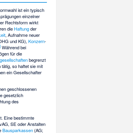
ormwahl ist ein typisch
sprägungen einzelner
er Rechtsform wirkt
ören die
Haftung
der
eit
, Aufnahme neuer
i OHG und KG),
Konzern
-
]
Während bei
gen für die
lgesellschaften
begrenzt
ätig, so haftet sie mit
en ein Gesellschafter
nen geschlossenen
e gesetzlich
chtung des
kt. Eine bestimmte
VvAG, SE oder Anstalten
te
Bausparkassen
(AG;