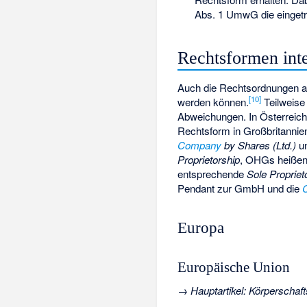
Abs. 1 UmwG die eingetr
Rechtsformen inte
Auch die Rechtsordnungen a
[
10
]
werden können.
Teilweise
Abweichungen. In Österreich
Rechtsform in Großbritannien
Company
by Shares (Ltd.)
un
Proprietorship
, OHGs heiße
entsprechende
Sole Propriet
Pendant zur GmbH und die
Europa
Europäische Union
→
Hauptartikel
:
Körperschaft