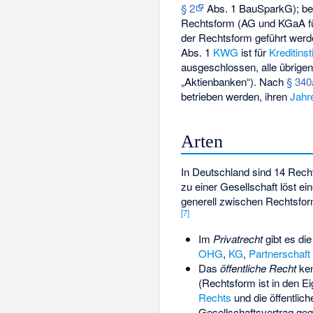
§ 2
Abs. 1 BauSparkG); be
Rechtsform (AG und KGaA f
der Rechtsform geführt werd
Abs. 1
KWG
ist für
Kreditinst
ausgeschlossen, alle übrige
„Aktienbanken“). Nach
§ 340
betrieben werden, ihren
Jahr
Arten
In Deutschland sind 14 Rec
zu einer Gesellschaft löst e
generell zwischen Rechtsfo
[
7
]
Im
Privatrecht
gibt es di
OHG
,
KG
,
Partnerschaft
Das
öffentliche Recht
ke
(Rechtsform ist in den E
Rechts
und die öffentlic
Gesellschaftsvertrag ge