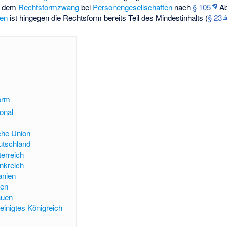
s dem
Rechtsformzwang
bei
Personengesellschaften
nach
§ 105
Ab
ten
ist hingegen die Rechtsform bereits Teil des Mindestinhalts (
§ 23
orm
onal
che Union
utschland
erreich
nkreich
anien
ien
auen
einigtes Königreich