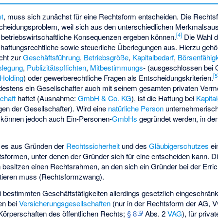
et
, muss sich zunächst für eine Rechtsform entscheiden. Die Rechtsf
heidungsproblem, weil sich aus den unterschiedlichen Merkmalsau
[
4
]
betriebswirtschaftliche Konsequenzen ergeben können.
Die Wahl d
d haftungsrechtliche sowie steuerliche Überlegungen aus. Hierzu geh
cht zur
Geschäftsführung
,
Betriebsgröße
,
Kapitalbedarf
,
Börsenfähigk
slegung
,
Publizitätspflichten
,
Mitbestimmungs
- (ausgeschlossen be
[
5
Holding
) oder gewerberechtliche Fragen als Entscheidungskriterien.
estens ein Gesellschafter auch mit seinem gesamten privaten Vermö
chaft
haftet (Ausnahme:
GmbH & Co. KG
), ist die Haftung bei
Kapita
lagen der Gesellschafter). Wird eine
natürliche Person
unternehmerisch t
können jedoch auch Ein-Personen-
GmbHs
gegründet werden, in den
bt es aus Gründen der
Rechtssicherheit
und des
Gläubigerschutzes
ei
sformen, unter denen der Gründer sich für eine entscheiden kann. Di
esitzen einen Rechtsrahmen, an den sich ein Gründer bei der Erri
ntieren muss (Rechtsformzwang).
 bestimmten Geschäftstätigkeiten allerdings gesetzlich eingeschrän
en bei
Versicherungsgesellschaften
(nur in der Rechtsform der AG, 
Körperschaften des öffentlichen Rechts;
§ 8
Abs. 2
VAG
), für priva