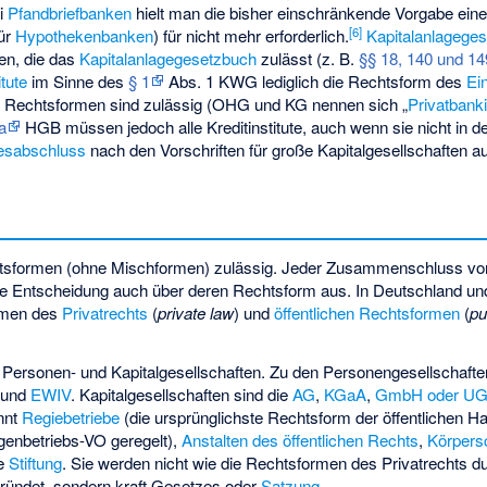
i
Pfandbriefbanken
hielt man die bisher einschränkende Vorgabe eine
[
6
]
ür
Hypothekenbanken
) für nicht mehr erforderlich.
Kapitalanlageges
en, die das
Kapitalanlagegesetzbuch
zulässt (z. B.
§§ 18, 140 und 14
itute
im Sinne des
§ 1
Abs. 1 KWG lediglich die Rechtsform des
Ei
n Rechtsformen sind zulässig (OHG und KG nennen sich „
Privatbank
a
HGB müssen jedoch alle Kreditinstitute, auch wenn sie nicht in 
esabschluss
nach den Vorschriften für große Kapitalgesellschaften au
htsformen (ohne Mischformen) zulässig. Jeder Zusammenschluss von
ine Entscheidung auch über deren Rechtsform aus. In Deutschland und 
rmen des
Privatrechts
(
private law
) und
öffentlichen Rechtsformen
(
pu
e Personen- und Kapitalgesellschaften. Zu den Personengesellschaft
und
EWIV
. Kapitalgesellschaften sind die
AG
,
KGaA
,
GmbH oder U
nnt
Regiebetriebe
(die ursprünglichste Rechtsform der öffentlichen H
igenbetriebs-VO geregelt),
Anstalten des öffentlichen Rechts
,
Körpersc
he
Stiftung
. Sie werden nicht wie die Rechtsformen des Privatrechts d
gründet, sondern kraft Gesetzes oder
Satzung
.