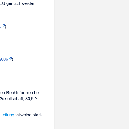
r EU genutzt werden
5
)
2006
)
allen Rechtsformen bei
esellschaft, 30,9 %
 Leitung
teilweise stark