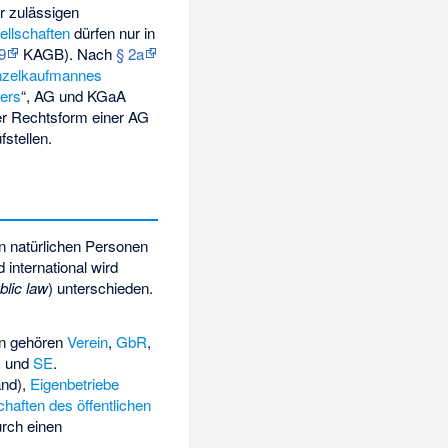
r zulässigen
ellschaften
dürfen nur in
9
KAGB). Nach
§ 2a
nzelkaufmannes
iers
“, AG und KGaA
der Rechtsform einer AG
fstellen.
 natürlichen Personen
international wird
blic law
) unterschieden.
en gehören
Verein
,
GbR
,
G
und
SE
.
and),
Eigenbetriebe
haften des öffentlichen
urch einen