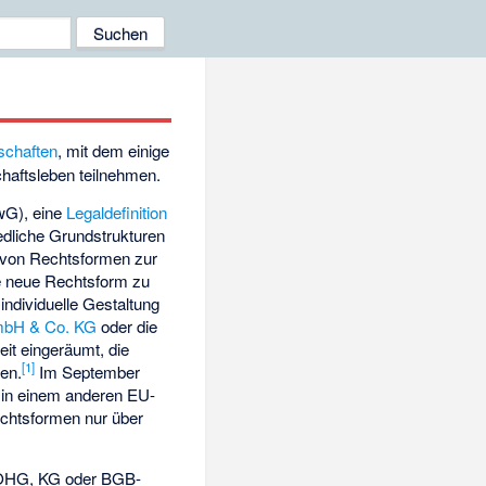
schaften
, mit dem einige
haftsleben teilnehmen.
G), eine
Legaldefinition
iedliche Grundstrukturen
g von Rechtsformen zur
ine neue Rechtsform zu
individuelle Gestaltung
bH & Co. KG
oder die
it eingeräumt, die
[
1
]
len.
Im September
in einem anderen EU-
chtsformen nur über
s OHG, KG oder BGB-