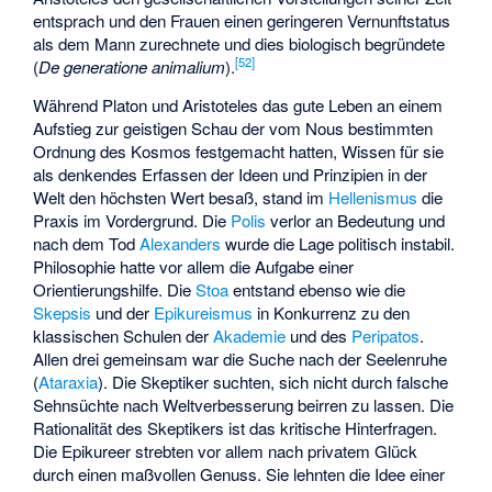
entsprach und den Frauen einen geringeren Vernunftstatus
als dem Mann zurechnete und dies biologisch begründete
[
52
]
(
De generatione animalium
).
Während Platon und Aristoteles das gute Leben an einem
Aufstieg zur geistigen Schau der vom Nous bestimmten
Ordnung des Kosmos festgemacht hatten, Wissen für sie
als denkendes Erfassen der Ideen und Prinzipien in der
Welt den höchsten Wert besaß, stand im
Hellenismus
die
Praxis im Vordergrund. Die
Polis
verlor an Bedeutung und
nach dem Tod
Alexanders
wurde die Lage politisch instabil.
Philosophie hatte vor allem die Aufgabe einer
Orientierungshilfe. Die
Stoa
entstand ebenso wie die
Skepsis
und der
Epikureismus
in Konkurrenz zu den
klassischen Schulen der
Akademie
und des
Peripatos
.
Allen drei gemeinsam war die Suche nach der Seelenruhe
(
Ataraxia
). Die Skeptiker suchten, sich nicht durch falsche
Sehnsüchte nach Weltverbesserung beirren zu lassen. Die
Rationalität des Skeptikers ist das kritische Hinterfragen.
Die Epikureer strebten vor allem nach privatem Glück
durch einen maßvollen Genuss. Sie lehnten die Idee einer