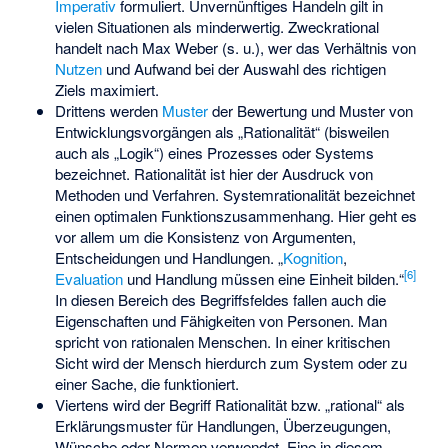
Imperativ
formuliert. Unvernünftiges Handeln gilt in
vielen Situationen als minderwertig. Zweckrational
handelt nach Max Weber (s. u.), wer das Verhältnis von
Nutzen
und Aufwand bei der Auswahl des richtigen
Ziels maximiert.
Drittens werden
Muster
der Bewertung und Muster von
Entwicklungsvorgängen als „Rationalität“ (bisweilen
auch als „Logik“) eines Prozesses oder Systems
bezeichnet. Rationalität ist hier der Ausdruck von
Methoden und Verfahren. Systemrationalität bezeichnet
einen optimalen Funktionszusammenhang. Hier geht es
vor allem um die Konsistenz von Argumenten,
Entscheidungen und Handlungen. „
Kognition
,
[
6
]
Evaluation
und Handlung müssen eine Einheit bilden.“
In diesen Bereich des Begriffsfeldes fallen auch die
Eigenschaften und Fähigkeiten von Personen. Man
spricht von rationalen Menschen. In einer kritischen
Sicht wird der Mensch hierdurch zum System oder zu
einer Sache, die funktioniert.
Viertens wird der Begriff Rationalität bzw. „rational“ als
Erklärungsmuster für Handlungen, Überzeugungen,
Wünsche oder Normen verwendet. Eine in diesem