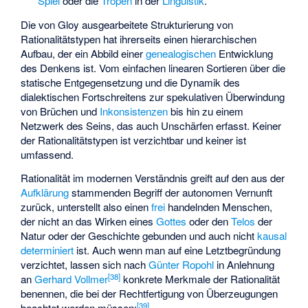
Spiel
oder die
Tropen
in der
Linguistik
.
Die von Gloy ausgearbeitete Strukturierung von
Rationalitätstypen hat ihrerseits einen hierarchischen
Aufbau, der ein Abbild einer
genealogischen
Entwicklung
des Denkens ist. Vom einfachen linearen Sortieren über die
statische Entgegensetzung und die Dynamik des
dialektischen Fortschreitens zur spekulativen Überwindung
von Brüchen und
Inkonsistenzen
bis hin zu einem
Netzwerk des Seins, das auch Unschärfen erfasst. Keiner
der Rationalitätstypen ist verzichtbar und keiner ist
umfassend.
Rationalität im modernen Verständnis greift auf den aus der
Aufklärung
stammenden Begriff der autonomen Vernunft
zurück, unterstellt also einen
frei
handelnden Menschen,
der nicht an das Wirken eines
Gottes
oder den
Telos
der
Natur oder der Geschichte gebunden und auch nicht
kausal
determiniert
ist. Auch wenn man auf eine Letztbegründung
verzichtet, lassen sich nach
Günter Ropohl
in Anlehnung
[
38
]
an
Gerhard Vollmer
konkrete Merkmale der Rationalität
benennen, die bei der Rechtfertigung von Überzeugungen
[
39
]
beachtet werden müssen: