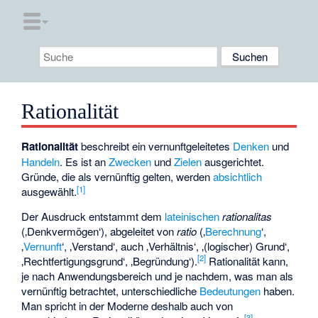
Rationalität
Rationalität
beschreibt ein vernunftgeleitetes
Denken
und
Handeln
. Es ist an
Zwecken
und
Zielen
ausgerichtet.
Gründe, die als vernünftig gelten, werden
absichtlich
[
1
]
ausgewählt.
Der Ausdruck entstammt dem
lateinischen
rationalitas
(‚Denkvermögen‘), abgeleitet von
ratio
(‚
Berechnung
‘,
‚
Vernunft
‘, ‚Verstand‘, auch ‚Verhältnis‘, ‚(logischer) Grund‘,
[
2
]
‚Rechtfertigungsgrund‘, ‚Begründung‘).
Rationalität kann,
je nach Anwendungsbereich und je nachdem, was man als
vernünftig betrachtet, unterschiedliche
Bedeutungen
haben.
Man spricht in der Moderne deshalb auch von
[
3
]