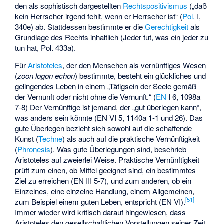
den als sophistisch dargestellten
Rechtspositivismus
(„daß
kein Herrscher irgend fehlt, wenn er Herrscher ist“ (
Pol.
I,
340e) ab. Stattdessen bestimmte er die
Gerechtigkeit
als
Grundlage des Rechts inhaltlich (Jeder tut, was ein jeder zu
tun hat, Pol. 433a).
Für
Aristoteles
, der den Menschen als vernünftiges Wesen
(
zoon logon echon
) bestimmte, besteht ein glückliches und
gelingendes Leben in einem „Tätigsein der Seele gemäß
der Vernunft oder nicht ohne die Vernunft.“ (
EN
I 6, 1098a
7-8) Der Vernünftige ist jemand, der „gut überlegen kann“,
was anders sein könnte (EN VI 5, 1140a 1-1 und 26). Das
gute Überlegen bezieht sich sowohl auf die schaffende
Kunst (
Techne
) als auch auf die praktische Vernünftigkeit
(
Phronesis
). Was gute Überlegungen sind, beschrieb
Aristoteles auf zweierlei Weise. Praktische Vernünftigkeit
prüft zum einen, ob Mittel geeignet sind, ein bestimmtes
Ziel zu erreichen (EN III 5-7), und zum anderen, ob ein
Einzelnes, eine einzelne Handlung, einem Allgemeinen,
[
51
]
zum Beispiel einem guten Leben, entspricht (EN VI).
Immer wieder wird kritisch darauf hingewiesen, dass
Aristoteles den gesellschaftlichen Vorstellungen seiner Zeit