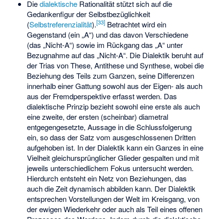
Die
dialektische
Rationalität stützt sich auf die
Gedankenfigur der Selbstbezüglichkeit
[
33
]
(
Selbstreferenzialität
).
Betrachtet wird ein
Gegenstand (ein „A“) und das davon Verschiedene
(das „Nicht-A“) sowie im Rückgang das „A“ unter
Bezugnahme auf das „Nicht-A“. Die Dialektik beruht auf
der Trias von These, Antithese und Synthese, wobei die
Beziehung des Teils zum Ganzen, seine Differenzen
innerhalb einer Gattung sowohl aus der Eigen- als auch
aus der Fremdperspektive erfasst werden. Das
dialektische Prinzip bezieht sowohl eine erste als auch
eine zweite, der ersten (scheinbar) diametral
entgegengesetzte, Aussage in die Schlussfolgerung
ein, so dass der Satz vom ausgeschlossenen Dritten
aufgehoben ist. In der Dialektik kann ein Ganzes in eine
Vielheit gleichursprünglicher Glieder gespalten und mit
jeweils unterschiedlichem Fokus untersucht werden.
Hierdurch entsteht ein Netz von Beziehungen, das
auch die Zeit dynamisch abbilden kann. Der Dialektik
entsprechen Vorstellungen der Welt im Kreisgang, von
der ewigen Wiederkehr oder auch als Teil eines offenen