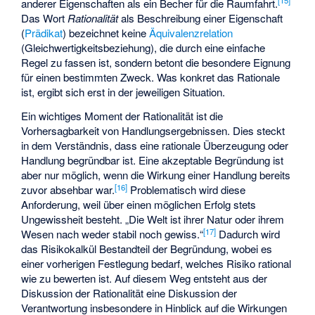
[
15
]
anderer Eigenschaften als ein Becher für die Raumfahrt.
Das Wort
Rationalität
als Beschreibung einer Eigenschaft
(
Prädikat
) bezeichnet keine
Äquivalenzrelation
(Gleichwertigkeitsbeziehung), die durch eine einfache
Regel zu fassen ist, sondern betont die besondere Eignung
für einen bestimmten Zweck. Was konkret das Rationale
ist, ergibt sich erst in der jeweiligen Situation.
Ein wichtiges Moment der Rationalität ist die
Vorhersagbarkeit von Handlungsergebnissen. Dies steckt
in dem Verständnis, dass eine rationale Überzeugung oder
Handlung begründbar ist. Eine akzeptable Begründung ist
aber nur möglich, wenn die Wirkung einer Handlung bereits
[
16
]
zuvor absehbar war.
Problematisch wird diese
Anforderung, weil über einen möglichen Erfolg stets
Ungewissheit besteht. „Die Welt ist ihrer Natur oder ihrem
[
17
]
Wesen nach weder stabil noch gewiss.“
Dadurch wird
das Risikokalkül Bestandteil der Begründung, wobei es
einer vorherigen Festlegung bedarf, welches Risiko rational
wie zu bewerten ist. Auf diesem Weg entsteht aus der
Diskussion der Rationalität eine Diskussion der
Verantwortung insbesondere in Hinblick auf die Wirkungen