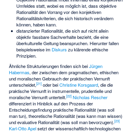
Umfeldes statt, wobei es möglich ist, dass objektive
Rationalität den Vorrang vor den konjektiven
Rationalitätskriterien, die sich historisch verändern
können, haben kann.
distanzierter Rationalität, die sich auf nicht allein
objektiv fassbare Sachverhalte bezieht, die eine
überkulturelle Geltung beanspruchen. Hierunter fallen
beispielsweise im
Diskurs
zu klärende ethische
Prinzipien.
Ähnliche Strukturierungen finden sich bei
Jürgen
Habermas
, der zwischen dem pragmatischen, ethischen
und moralischen Gebrauch der praktischen Vernunft
[
21
]
unterscheidet,
oder bei
Christine Korsgaard
, die die
praktische Vernunft in instrumentelle, prudentielle und
[
22
]
moralische Vernunft unterteilt.
Nicholas Rescher
differenziert in Hinblick auf den Prozess der
Entscheidungsfindung praktische Rationalität (was soll
man tun), theoretische Rationalität (was kann man wissen)
[
23
]
und evaluative Rationalität (was soll man bevorzugen).
Karl-Otto Apel
setzt der wissenschaftlich-technologischen