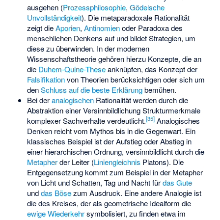
ausgehen (
Prozessphilosophie
,
Gödelsche
Unvollständigkeit
). Die metaparadoxale Rationalität
zeigt die
Aporien
,
Antinomien
oder Paradoxa des
menschlichen Denkens auf und bildet Strategien, um
diese zu überwinden. In der modernen
Wissenschaftstheorie gehören hierzu Konzepte, die an
die
Duhem-Quine-These
anknüpfen, das Konzept der
Falsifikation
von Theorien berücksichtigen oder sich um
den
Schluss auf die beste Erklärung
bemühen.
Bei der
analogischen
Rationalität werden durch die
Abstraktion einer Versinnbildlichung Strukturmerkmale
[
35
]
komplexer Sachverhalte verdeutlicht.
Analogisches
Denken reicht vom Mythos bis in die Gegenwart. Ein
klassisches Beispiel ist der Aufstieg oder Abstieg in
einer hierarchischen Ordnung, versinnbildlicht durch die
Metapher
der Leiter (
Liniengleichnis
Platons). Die
Entgegensetzung kommt zum Beispiel in der Metapher
von Licht und Schatten, Tag und Nacht für
das Gute
und
das Böse
zum Ausdruck. Eine andere Analogie ist
die des Kreises, der als geometrische Idealform die
ewige Wiederkehr
symbolisiert, zu finden etwa im