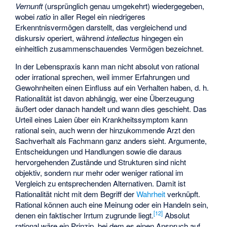
Vernunft
(ursprünglich genau umgekehrt) wiedergegeben,
wobei
ratio
in aller Regel ein niedrigeres
Erkenntnisvermögen darstellt, das vergleichend und
diskursiv operiert, während
intellectus
hingegen ein
einheitlich zusammenschauendes Vermögen bezeichnet.
In der Lebenspraxis kann man nicht absolut von rational
oder irrational sprechen, weil immer Erfahrungen und
Gewohnheiten einen Einfluss auf ein Verhalten haben, d. h.
Rationalität ist davon abhängig, wer eine Überzeugung
äußert oder danach handelt und wann dies geschieht. Das
Urteil eines Laien über ein Krankheitssymptom kann
rational sein, auch wenn der hinzukommende Arzt den
Sachverhalt als Fachmann ganz anders sieht. Argumente,
Entscheidungen und Handlungen sowie die daraus
hervorgehenden Zustände und Strukturen sind nicht
objektiv, sondern nur mehr oder weniger rational im
Vergleich zu entsprechenden Alternativen. Damit ist
Rationalität nicht mit dem Begriff der
Wahrheit
verknüpft.
Rational können auch eine Meinung oder ein Handeln sein,
[
12
]
denen ein faktischer Irrtum zugrunde liegt.
Absolut
rational wäre ein Prinzip, bei dem es einen Anspruch auf