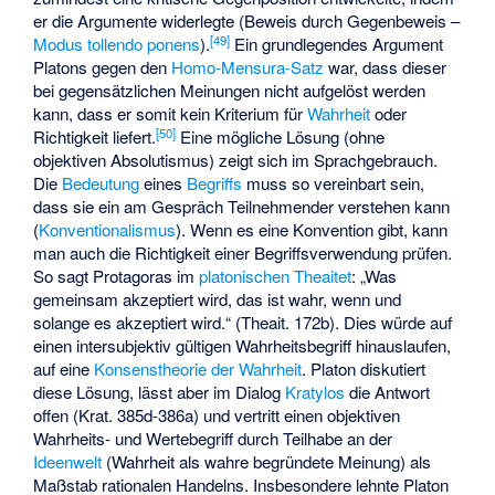
er die Argumente widerlegte (Beweis durch Gegenbeweis –
[
49
]
Modus tollendo ponens
).
Ein grundlegendes Argument
Platons gegen den
Homo-Mensura-Satz
war, dass dieser
bei gegensätzlichen Meinungen nicht aufgelöst werden
kann, dass er somit kein Kriterium für
Wahrheit
oder
[
50
]
Richtigkeit liefert.
Eine mögliche Lösung (ohne
objektiven Absolutismus) zeigt sich im Sprachgebrauch.
Die
Bedeutung
eines
Begriffs
muss so vereinbart sein,
dass sie ein am Gespräch Teilnehmender verstehen kann
(
Konventionalismus
). Wenn es eine Konvention gibt, kann
man auch die Richtigkeit einer Begriffsverwendung prüfen.
So sagt Protagoras im
platonischen Theaitet
: „Was
gemeinsam akzeptiert wird, das ist wahr, wenn und
solange es akzeptiert wird.“ (Theait. 172b). Dies würde auf
einen intersubjektiv gültigen Wahrheitsbegriff hinauslaufen,
auf eine
Konsenstheorie der Wahrheit
. Platon diskutiert
diese Lösung, lässt aber im Dialog
Kratylos
die Antwort
offen (Krat. 385d-386a) und vertritt einen objektiven
Wahrheits- und Wertebegriff durch Teilhabe an der
Ideenwelt
(Wahrheit als wahre begründete Meinung) als
Maßstab rationalen Handelns. Insbesondere lehnte Platon