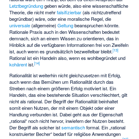
Letztbegründung
geben würde, also eine wissenschaftliche
Theorie, die nicht mehr
falsifizierbar
(als nichtzutreffend
begründbar) wäre, oder eine moralische Regel, die
universale
(allgemeine)
Geltung
beanspruchen könnte.
Rationale Praxis auch in den Wissenschaften bedeutet
demnach, sich an einem Wissen zu orientieren, das in
Hinblick auf die verfügbaren Informationen frei von Zweifeln
[
13
]
ist, auch wenn es grundsätzlich bezweifelbar bleibt.
Rational ist ein Handeln also, wenn es wohlbegründet und
[
14
]
kohärent
ist.
Rationalität ist weiterhin nicht gleichzusetzen mit Erfolg,
auch wenn das Bemühen um Rationalität durch das
Streben nach einem größeren Erfolg motiviert ist. Ein
Handeln, das eine bestehende Situation verschlechtert, gilt
nicht als rational. Der Begriff der Rationalität beinhaltet
somit einen Nutzen, der mit einem Objekt oder einer
Handlung verbunden ist. Dabei geht aus der Eigenschaft
„rational“ noch nicht hervor, inwiefern der Nutzen besteht.
Der Begriff als solcher ist
semantisch
formal. Ein „rational
konstruierter Becher“ bedarf für religiöse Anwendungen