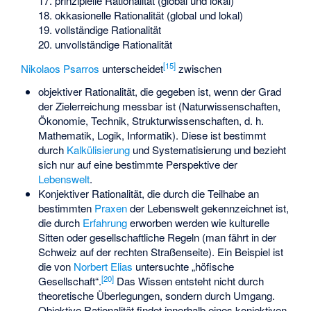
prinzipielle Rationalität (global und lokal)
okkasionelle Rationalität (global und lokal)
vollständige Rationalität
unvollständige Rationalität
[
15
]
Nikolaos Psarros
unterscheidet
zwischen
objektiver Rationalität, die gegeben ist, wenn der Grad
der Zielerreichung messbar ist (Naturwissenschaften,
Ökonomie, Technik, Strukturwissenschaften, d. h.
Mathematik, Logik, Informatik). Diese ist bestimmt
durch
Kalkülisierung
und Systematisierung und bezieht
sich nur auf eine bestimmte Perspektive der
Lebenswelt
.
Konjektiver Rationalität, die durch die Teilhabe an
bestimmten
Praxen
der Lebenswelt gekennzeichnet ist,
die durch
Erfahrung
erworben werden wie kulturelle
Sitten oder gesellschaftliche Regeln (man fährt in der
Schweiz auf der rechten Straßenseite). Ein Beispiel ist
die von
Norbert Elias
untersuchte „
höfische
[
20
]
Gesellschaft
“.
Das Wissen entsteht nicht durch
theoretische Überlegungen, sondern durch Umgang.
Objektive Rationalität findet innerhalb eines konjektiven