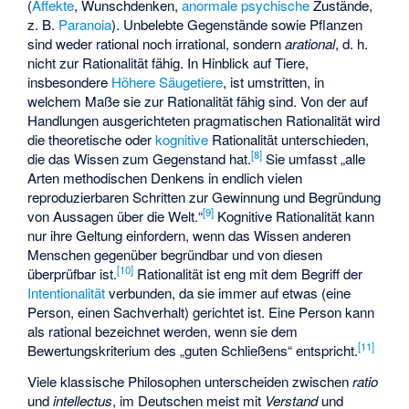
(
Affekte
, Wunschdenken,
anormale psychische
Zustände,
z. B.
Paranoia
). Unbelebte Gegenstände sowie Pflanzen
sind weder rational noch irrational, sondern
arational
, d. h.
nicht zur Rationalität fähig. In Hinblick auf Tiere,
insbesondere
Höhere Säugetiere
, ist umstritten, in
welchem Maße sie zur Rationalität fähig sind. Von der auf
Handlungen ausgerichteten pragmatischen Rationalität wird
die theoretische oder
kognitive
Rationalität unterschieden,
[
8
]
die das Wissen zum Gegenstand hat.
Sie umfasst „alle
Arten methodischen Denkens in endlich vielen
reproduzierbaren Schritten zur Gewinnung und Begründung
[
9
]
von Aussagen über die Welt.“
Kognitive Rationalität kann
nur ihre Geltung einfordern, wenn das Wissen anderen
Menschen gegenüber begründbar und von diesen
[
10
]
überprüfbar ist.
Rationalität ist eng mit dem Begriff der
Intentionalität
verbunden, da sie immer auf etwas (eine
Person, einen Sachverhalt) gerichtet ist. Eine Person kann
als rational bezeichnet werden, wenn sie dem
[
11
]
Bewertungskriterium des „guten Schließens“ entspricht.
Viele klassische Philosophen unterscheiden zwischen
ratio
und
intellectus
, im Deutschen meist mit
Verstand
und