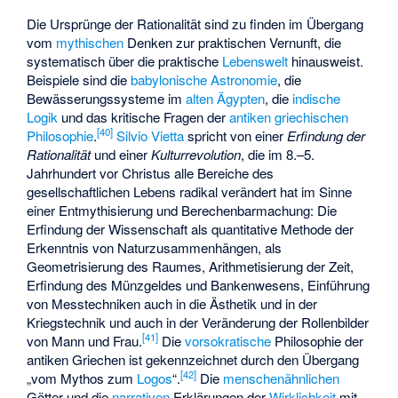
Die Ursprünge der Rationalität sind zu finden im Übergang
vom
mythischen
Denken zur praktischen Vernunft, die
systematisch über die praktische
Lebenswelt
hinausweist.
Beispiele sind die
babylonische Astronomie
, die
Bewässerungssysteme im
alten Ägypten
, die
indische
Logik
und das kritische Fragen der
antiken griechischen
[
40
]
Philosophie
.
Silvio Vietta
spricht von einer
Erfindung der
Rationalität
und einer
Kulturrevolution
, die im 8.–5.
Jahrhundert vor Christus alle Bereiche des
gesellschaftlichen Lebens radikal verändert hat im Sinne
einer Entmythisierung und Berechenbarmachung: Die
Erfindung der Wissenschaft als quantitative Methode der
Erkenntnis von Naturzusammenhängen, als
Geometrisierung des Raumes, Arithmetisierung der Zeit,
Erfindung des Münzgeldes und Bankenwesens, Einführung
von Messtechniken auch in die Ästhetik und in der
Kriegstechnik und auch in der Veränderung der Rollenbilder
[
41
]
von Mann und Frau.
Die
vorsokratische
Philosophie der
antiken Griechen ist gekennzeichnet durch den Übergang
[
42
]
„vom Mythos zum
Logos
“.
Die
menschenähnlichen
Götter und die
narrativen
Erklärungen der
Wirklichkeit
mit