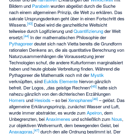
Bildern und
Parabeln
wurden abgelöst durch die Suche
nach einem allgemeinen Prinzip, die Welt zu erklären. Das
sakrale Ursprungsdenken geht über in einen Fortschritt des
[
43
]
Wissens.
Dabei wird die ganzheitliche Weltsicht
teilweise durch Logifizierung und
Quantifizierung
der Welt
[
44
]
ersetzt.
In der mathematischen Philosophie der
Pythagoreer
deutet sich nach Vietta bereits die Grundform
rationalen Denkens an, die als quantitative Berechnung von
Naturzusammenhängen die Voraussetzung jener
Technologien schuf, die andere Kulturformen marginalisiert
haben und heute globale Verbreitung finden. Während die
Pythagoreer die Mathematik noch mit der
Mystik
verknüpften, sind
Euklids
Elemente
hiervon gänzlich
[
45
]
befreit. Der Logos, „das geistige Rechnen“
hatte sich
nahezu gänzlich von den dichterischen Erzählungen
[
46
]
Homers
und
Hesiods
– so bei
Xenophanes
– gelöst. Das
allgemeine Erklärungsprinzip, zunächst Wasser und Luft,
wurde immer abstrakter, es wurde zum
Apeiron
, dem
Unbegrenzten, bei
Anaximenes
und schließlich zum
Nous
,
zur objektiven Weltvernunft, dem bewegenden Geist, bei
[
47
]
Anaxagoras
,
durch den alle Ordnung bestimmt ist. Der