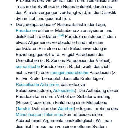
Prozesses des Werdens. Indem durch die dialektische
Trias in der Synthese ein Neues entsteht, durch das
das Alte als vergangen verdrängt wird, ist die Dialektik
dynamisch und geschichtlich.
Die „metaparadoxale“ Rationalität ist in der Lage,
Paradoxien
auf einer Metaebene zu analysieren und
[
34
]
dialektisch zu erklären.
Paradoxa entstehen, indem
etwas Allgemeines verabsolutiert und mit einem
partikularen Einzelnen durch Selbstanwendung in
Beziehung gesetzt wird. Es gibt Paradoxien des
Unendlichen (z. B.
Zenons Paradoxien der Vielheit
),
semantische
Paradoxien (z. B. „Ich weiß, dass ich
nichts weiß“) oder
mengentheoretische
Paradoxien (z.
B. „Ein Kreter behauptet, dass alle Kreter lügen“;
Russellsche Antinomie
; das reflexive
Selbstbewusstsein;
Autopoiesis
). Die Aufhebung dieser
Paradoxa kann durch Verbot der Selbstanwendung
(Russell) oder durch Einführung einer Metaebene
(
Tarskis
Definition der
Wahrheit
) erfolgen. Im Sinne des
Münchhausen-Trilemmas
kommt beides einem
Abbruch einer Argumentationskette gleich. Will man
dies nicht, muss man von einem offenen System