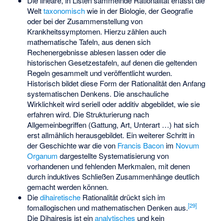
Die lineare, in Listen sammelnde Rationalität erfasst die
Welt
taxonomisch
wie in der Biologie, der Geografie
oder bei der Zusammenstellung von
Krankheitssymptomen. Hierzu zählen auch
mathematische Tafeln, aus denen sich
Rechenergebnisse ablesen lassen oder die
historischen Gesetzestafeln, auf denen die geltenden
Regeln gesammelt und veröffentlicht wurden.
Historisch bildet diese Form der Rationalität den Anfang
systematischen Denkens. Die anschauliche
Wirklichkeit wird seriell oder additiv abgebildet, wie sie
erfahren wird. Die Strukturierung nach
Allgemeinbegriffen (Gattung, Art, Unterart …) hat sich
erst allmählich herausgebildet. Ein weiterer Schritt in
der Geschichte war die von
Francis Bacon
im
Novum
Organum
dargestellte Systematisierung von
vorhandenen und fehlenden Merkmalen, mit denen
durch induktives Schließen Zusammenhänge deutlich
gemacht werden können.
Die
dihairetische
Rationalität drückt sich im
[
29
]
fomallogischen und mathematischen Denken aus.
Die Dihairesis ist ein
analytisches
und kein