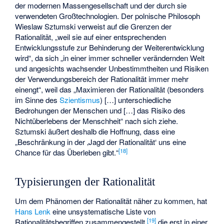
der modernen Massengesellschaft und der durch sie
verwendeten Großtechnologien. Der polnische Philosoph
Wieslaw Sztumski verweist auf die Grenzen der
Rationalität, „weil sie auf einer entsprechenden
Entwicklungsstufe zur Behinderung der Weiterentwicklung
wird“, da sich „in einer immer schneller verändernden Welt
und angesichts wachsender Unbestimmtheiten und Risiken
der Verwendungsbereich der Rationalität immer mehr
einengt“, weil das „Maximieren der Rationalität (besonders
im Sinne des
Szientismus
) […] unterschiedliche
Bedrohungen der Menschen und […] das Risiko des
Nichtüberlebens der Menschheit“ nach sich ziehe.
Sztumski äußert deshalb die Hoffnung, dass eine
„Beschränkung in der ‚Jagd der Rationalität‘ uns eine
[
18
]
Chance für das Überleben gibt.“
Typisierungen der Rationalität
Um dem Phänomen der Rationalität näher zu kommen, hat
Hans Lenk
eine unsystematische Liste von
[
19
]
Rationalitätsbegriffen zusammengestellt,
die erst in einer