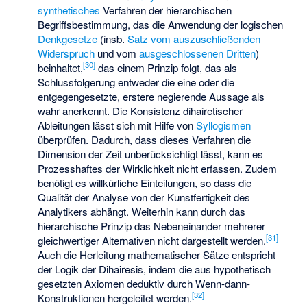
synthetisches
Verfahren der hierarchischen
Begriffsbestimmung, das die Anwendung der logischen
Denkgesetze
(insb.
Satz vom auszuschließenden
Widerspruch
und vom
ausgeschlossenen Dritten
)
[
30
]
beinhaltet,
das einem Prinzip folgt, das als
Schlussfolgerung entweder die eine oder die
entgegengesetzte, erstere negierende Aussage als
wahr anerkennt. Die Konsistenz dihairetischer
Ableitungen lässt sich mit Hilfe von
Syllogismen
überprüfen. Dadurch, dass dieses Verfahren die
Dimension der Zeit unberücksichtigt lässt, kann es
Prozesshaftes der Wirklichkeit nicht erfassen. Zudem
benötigt es willkürliche Einteilungen, so dass die
Qualität der Analyse von der Kunstfertigkeit des
Analytikers abhängt. Weiterhin kann durch das
hierarchische Prinzip das Nebeneinander mehrerer
[
31
]
gleichwertiger Alternativen nicht dargestellt werden.
Auch die Herleitung mathematischer Sätze entspricht
der Logik der Dihairesis, indem die aus hypothetisch
gesetzten Axiomen deduktiv durch Wenn-dann-
[
32
]
Konstruktionen hergeleitet werden.