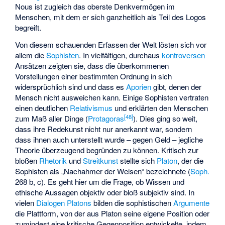
Nous ist zugleich das oberste Denkvermögen im
Menschen, mit dem er sich ganzheitlich als Teil des Logos
begreift.
Von diesem schauenden Erfassen der Welt lösten sich vor
allem die
Sophisten
. In vielfältigen, durchaus
kontroversen
Ansätzen zeigten sie, dass die überkommenen
Vorstellungen einer bestimmten Ordnung in sich
widersprüchlich sind und dass es
Aporien
gibt, denen der
Mensch nicht ausweichen kann. Einige Sophisten vertraten
einen deutlichen
Relativismus
und erklärten den Menschen
[
48
]
zum Maß aller Dinge (
Protagoras
). Dies ging so weit,
dass ihre Redekunst nicht nur anerkannt war, sondern
dass ihnen auch unterstellt wurde – gegen Geld – jegliche
Theorie überzeugend begründen zu können. Kritisch zur
bloßen
Rhetorik
und
Streitkunst
stellte sich
Platon
, der die
Sophisten als „Nachahmer der Weisen“ bezeichnete (
Soph.
268 b, c). Es geht hier um die Frage, ob Wissen und
ethische Aussagen objektiv oder bloß subjektiv sind. In
vielen
Dialogen Platons
bilden die sophistischen
Argumente
die Plattform, von der aus Platon seine eigene Position oder
zumindest eine kritische Gegenposition entwickelte, indem