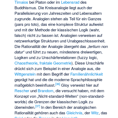
Timaios
bei Platon oder im
Lebensrad
des
Buddhismus. Die Kreisanalogie liegt auch der
Parallelisierung von Jahreszeiten und Lebensaltern
zugrunde. Analogien stehen als Teil für ein Ganzes
(pars pro toto), das eine komplexe Struktur aufweist
und mit der Methode der klassischen Logik (wahr,
falsch) nicht zu fassen ist. Analogien verweisen auf
netzwerkartige Strukturen und Unabgeschlossenheit.
Die Rationalität der Analogie übergeht das „
tertium non
datur
“ und führt zu neuen, mindestens dreiwertigen,
Logiken und zu Unschärferelationen (
fuzzy logic
,
Chaostheorie
,
fraktale Geometrie
). Diese Unschärfe
drückt sich zum Beispiel in einer Analogie aus, die
Wittgenstein
mit dem Begriff der
Familienähnlichkeit
geprägt hat und die die moderne Sprachphilosophie
[
36
]
maßgeblich beeinflusst.
Gloy verweist hier auf
Rescher
und
Brandom
, die versucht haben, mit dem
Konzept von „Nicht-standard-Welten“ (non-standard-
worlds) die Grenzen der klassischen Logik zu
[
37
]
überwinden.
In den Bereich der analogischen
Rationalität gehören auch das
Gleichnis
, der
Witz
, das