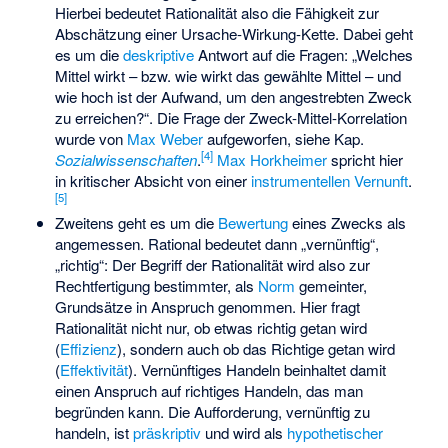
Hierbei bedeutet Rationalität also die Fähigkeit zur
Abschätzung einer
Ursache-Wirkung
-Kette. Dabei geht
es um die
deskriptive
Antwort auf die Fragen: „Welches
Mittel wirkt – bzw. wie wirkt das gewählte Mittel – und
wie hoch ist der Aufwand, um den angestrebten Zweck
zu erreichen?“. Die Frage der Zweck-Mittel-Korrelation
wurde von
Max Weber
aufgeworfen, siehe Kap.
[
4
]
Sozialwissenschaften
.
Max Horkheimer
spricht hier
in kritischer Absicht von einer
instrumentellen Vernunft
.
[
5
]
Zweitens geht es um die
Bewertung
eines Zwecks als
angemessen. Rational bedeutet dann „vernünftig“,
„richtig“: Der Begriff der Rationalität wird also zur
Rechtfertigung bestimmter, als
Norm
gemeinter,
Grundsätze in Anspruch genommen. Hier fragt
Rationalität nicht nur, ob etwas richtig getan wird
(
Effizienz
), sondern auch ob das Richtige getan wird
(
Effektivität
). Vernünftiges Handeln beinhaltet damit
einen Anspruch auf richtiges Handeln, das man
begründen kann. Die Aufforderung, vernünftig zu
handeln, ist
präskriptiv
und wird als
hypothetischer