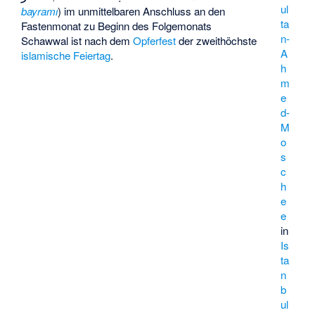
ul
bayramı
) im unmittelbaren Anschluss an den
ta
Fastenmonat zu Beginn des Folgemonats
n-
Schawwal ist nach dem
Opferfest
der zweithöchste
A
islamische Feiertag
.
h
m
e
d-
M
o
s
c
h
e
e
in
Is
ta
n
b
ul