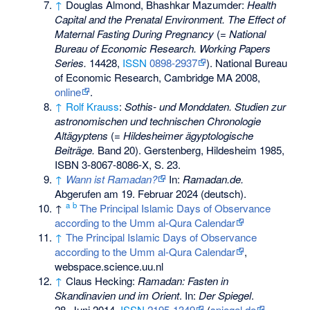
↑
Douglas Almond, Bhashkar Mazumder:
Health
Capital and the Prenatal Environment. The Effect of
Maternal Fasting During Pregnancy
(=
National
Bureau of Economic Research. Working Papers
Series.
14428,
ISSN
0898-2937
). National Bureau
of Economic Research, Cambridge MA 2008,
online
.
↑
Rolf Krauss
:
Sothis- und Monddaten. Studien zur
astronomischen und technischen Chronologie
Altägyptens
(=
Hildesheimer ägyptologische
Beiträge.
Band 20). Gerstenberg, Hildesheim 1985,
ISBN 3-8067-8086-X
, S. 23.
↑
Wann ist Ramadan?
In:
Ramadan.de.
Abgerufen am 19. Februar 2024
(deutsch).
a
b
↑
The Principal Islamic Days of Observance
according to the Umm al-Qura Calendar
↑
The Principal Islamic Days of Observance
according to the Umm al-Qura Calendar
,
webspace.science.uu.nl
↑
Claus Hecking:
Ramadan: Fasten in
Skandinavien und im Orient
. In:
Der Spiegel
.
28. Juni 2014,
ISSN
2195-1349
(
spiegel.de