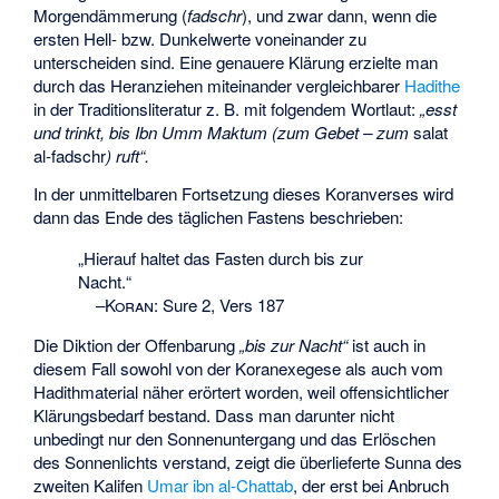
Morgendämmerung (
fadschr
), und zwar dann, wenn die
ersten Hell- bzw. Dunkelwerte voneinander zu
unterscheiden sind. Eine genauere Klärung erzielte man
durch das Heranziehen miteinander vergleichbarer
Hadithe
in der Traditionsliteratur z. B. mit folgendem Wortlaut:
„esst
und trinkt, bis Ibn Umm Maktum (zum Gebet – zum
salat
al-fadschr
) ruft“.
In der unmittelbaren Fortsetzung dieses Koranverses wird
dann das Ende des täglichen Fastens beschrieben:
„Hierauf haltet das Fasten durch bis zur
Nacht.“
–
Koran
:
Sure 2, Vers 187
Die Diktion der Offenbarung
„bis zur Nacht“
ist auch in
diesem Fall sowohl von der Koranexegese als auch vom
Hadithmaterial näher erörtert worden, weil offensichtlicher
Klärungsbedarf bestand. Dass man darunter nicht
unbedingt nur den Sonnenuntergang und das Erlöschen
des Sonnenlichts verstand, zeigt die überlieferte Sunna des
zweiten Kalifen
Umar ibn al-Chattab
, der erst bei Anbruch