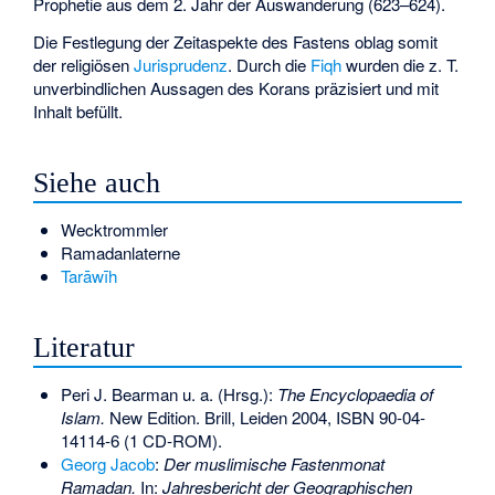
Prophetie aus dem 2. Jahr der Auswanderung (623–624).
Die Festlegung der Zeitaspekte des Fastens oblag somit
der religiösen
Jurisprudenz
. Durch die
Fiqh
wurden die z. T.
unverbindlichen Aussagen des Korans präzisiert und mit
Inhalt befüllt.
Siehe auch
Wecktrommler
Ramadanlaterne
Tarāwīh
Literatur
Peri J. Bearman u. a. (Hrsg.):
The Encyclopaedia of
Islam.
New Edition. Brill, Leiden 2004,
ISBN 90-04-
14114-6
(1 CD-ROM).
Georg Jacob
:
Der muslimische Fastenmonat
Ramadan.
In:
Jahresbericht der Geographischen