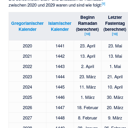
[
9
]
zwischen 2020 und 2029 waren und sind wie folgt:
Beginn
Letzter
Gregorianischer
Islamischer
Ramadan
Fastentag
Kalender
Kalender
(berechnet)
(berechnet)
[
10
]
[
10
]
2020
1441
23. April
23. Mai
2021
1442
13. April
13. Mai
2022
1443
2. April
1. Mai
2023
1444
23. März
21. April
2024
1445
11. März
10. April
2025
1446
1. März
30. März
2026
1447
18. Februar
20. März
2027
1448
8. Februar
9. März
2028
1449
28. Januar
26. Februar