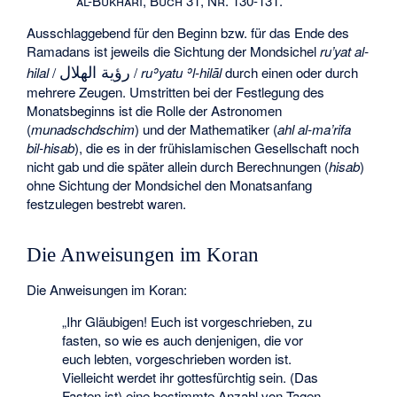
al-Bukhari, Buch 31, Nr. 130-131.
Ausschlaggebend für den Beginn bzw. für das Ende des
Ramadans ist jeweils die Sichtung der Mondsichel
ru’yat al-
رؤية الهلال
hilal
/
/
ruʾyatu ʾl-hilāl
durch einen oder durch
mehrere Zeugen. Umstritten bei der Festlegung des
Monatsbeginns ist die Rolle der Astronomen
(
munadschdschim
) und der Mathematiker (
ahl al-ma’rifa
bil-hisab
), die es in der frühislamischen Gesellschaft noch
nicht gab und die später allein durch Berechnungen (
hisab
)
ohne Sichtung der Mondsichel den Monatsanfang
festzulegen bestrebt waren.
Die Anweisungen im Koran
Die Anweisungen im Koran:
„Ihr Gläubigen! Euch ist vorgeschrieben, zu
fasten, so wie es auch denjenigen, die vor
euch lebten, vorgeschrieben worden ist.
Vielleicht werdet ihr gottesfürchtig sein. (Das
Fasten ist) eine bestimmte Anzahl von Tagen