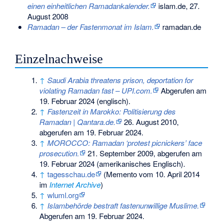
einen einheitlichen Ramadankalender.
islam.de, 27.
August 2008
Ramadan – der Fastenmonat im Islam.
ramadan.de
Einzelnachweise
↑
Saudi Arabia threatens prison, deportation for
violating Ramadan fast – UPI.com.
Abgerufen am
19. Februar 2024
(englisch).
↑
Fastenzeit in Marokko: Politisierung des
Ramadan | Qantara.de.
26. August 2010,
abgerufen am 19. Februar 2024
.
↑
MOROCCO: Ramadan ‘protest picnickers’ face
prosecution.
21. September 2009,
abgerufen am
19. Februar 2024
(amerikanisches Englisch).
↑
tagesschau.de
(
Memento
vom 10. April 2014
im
Internet Archive
)
↑
wluml.org
↑
Islambehörde bestraft fastenunwillige Muslime.
Abgerufen am 19. Februar 2024
.