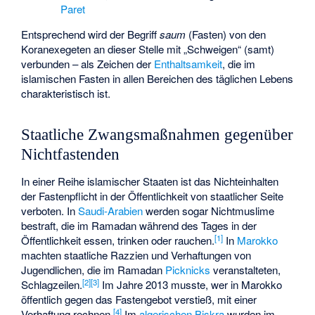
Paret
Entsprechend wird der Begriff
saum
(Fasten) von den
Koranexegeten an dieser Stelle mit „Schweigen“ (samt)
verbunden – als Zeichen der
Enthaltsamkeit
, die im
islamischen Fasten in allen Bereichen des täglichen Lebens
charakteristisch ist.
Staatliche Zwangsmaßnahmen gegenüber
Nichtfastenden
In einer Reihe islamischer Staaten ist das Nichteinhalten
der Fastenpflicht in der Öffentlichkeit von staatlicher Seite
verboten. In
Saudi-Arabien
werden sogar Nichtmuslime
bestraft, die im Ramadan während des Tages in der
[
1
]
Öffentlichkeit essen, trinken oder rauchen.
In
Marokko
machten staatliche Razzien und Verhaftungen von
Jugendlichen, die im Ramadan
Picknicks
veranstalteten,
[
2
]
[
3
]
Schlagzeilen.
Im Jahre 2013 musste, wer in Marokko
öffentlich gegen das Fastengebot verstieß, mit einer
[
4
]
Verhaftung rechnen.
Im
algerischen
Biskra
wurden im