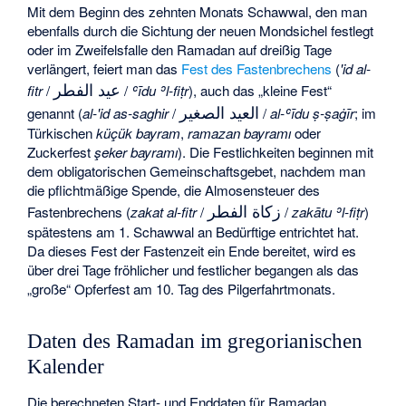
Mit dem Beginn des zehnten Monats Schawwal, den man
ebenfalls durch die Sichtung der neuen Mondsichel festlegt
oder im Zweifelsfalle den Ramadan auf dreißig Tage
verlängert, feiert man das
Fest des Fastenbrechens
(
'id al-
عيد الفطر
fitr
/
/
ʿīdu ʾl-fiṭr
), auch das „kleine Fest“
العيد الصغير
genannt (
al-'id as-saghir
/
/
al-ʿīdu ṣ-ṣaġīr
; im
Türkischen
küçük bayram
,
ramazan bayramı
oder
Zuckerfest
şeker bayramı
). Die Festlichkeiten beginnen mit
dem obligatorischen Gemeinschaftsgebet, nachdem man
die pflichtmäßige Spende, die
Almosensteuer des
زكاة الفطر
Fastenbrechens
(
zakat al-fitr
/
/
zakātu ʾl-fiṭr
)
spätestens am 1. Schawwal an Bedürftige entrichtet hat.
Da dieses Fest der Fastenzeit ein Ende bereitet, wird es
über drei Tage fröhlicher und festlicher begangen als das
„große“ Opferfest am 10. Tag des Pilgerfahrtmonats.
Daten des Ramadan im gregorianischen
Kalender
Die berechneten Start- und Enddaten für Ramadan