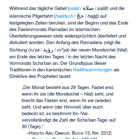
صلاة
Während das tägliche Gebet (
salat
/
/
ṣalāt
) und die
حجّ
islamische Pilgerfahrt (
haddsch
/
/
ḥaǧǧ
) auf
festgelegten Zeiten beruhen, sind der Beginn und das Ende
des Fastenmonats Ramadan im islamischen
Überlieferungswesen stets widersprüchlich überliefert und
diskutiert worden. Den Anfang des Ramadans zeigt die
رؤية
Sichtung (
ru’ya
/
/
ruʾya
) der neuen Mondsichel (hilal)
am Ende des letzten Tages / in der letzten Nacht des
Vormonats Scha’ban an. Der Grundtypus dieser
Traditionen in den kanonischen
Hadithsammlungen
als
Direktive des Propheten lautet:
„Der Monat besteht aus 29 Tagen. Fastet erst,
wenn ihr sie (die Mondsichel – hilal) seht, und
brecht das Fasten erst, wenn ihr sie (wieder)
seht. Und wenn (der Himmel) über euch
bedeckt ist, so bestimmt ihn /Var.
vervollständigt die Zahl der Scha’ban-Tage/ auf
30 (Tage).“
–
Hadith Abu Dawud, Buch 13, Nr. 2312;