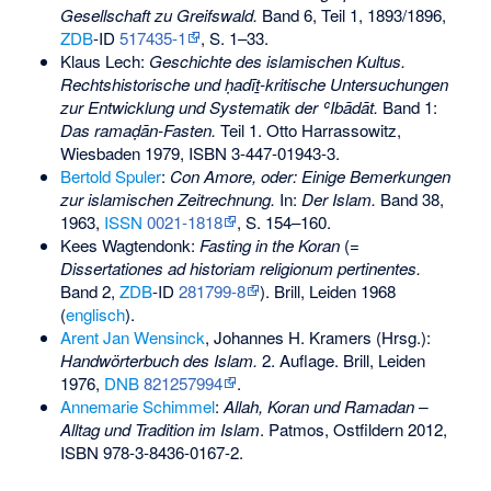
Gesellschaft zu Greifswald.
Band 6, Teil 1, 1893/1896,
ZDB
-ID
517435-1
, S. 1–33.
Klaus Lech:
Geschichte des islamischen Kultus.
Rechtshistorische und ḥadīṯ-kritische Untersuchungen
zur Entwicklung und Systematik der ʿIbādāt.
Band 1:
Das ramaḍān-Fasten.
Teil 1. Otto Harrassowitz,
Wiesbaden 1979,
ISBN 3-447-01943-3
.
Bertold Spuler
:
Con Amore, oder: Einige Bemerkungen
zur islamischen Zeitrechnung.
In:
Der Islam.
Band 38,
1963,
ISSN
0021-1818
, S. 154–160.
Kees Wagtendonk:
Fasting in the Koran
(=
Dissertationes ad historiam religionum pertinentes.
Band 2,
ZDB
-ID
281799-8
). Brill, Leiden 1968
(
englisch
).
Arent Jan Wensinck
, Johannes H. Kramers (Hrsg.):
Handwörterbuch des Islam.
2. Auflage. Brill, Leiden
1976,
DNB
821257994
.
Annemarie Schimmel
:
Allah, Koran und Ramadan –
Alltag und Tradition im Islam
. Patmos, Ostfildern 2012,
ISBN 978-3-8436-0167-2
.