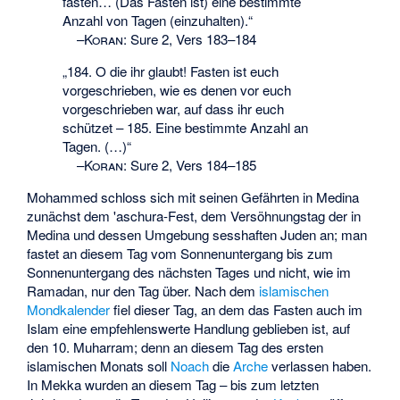
fasten… (Das Fasten ist) eine bestimmte
Anzahl von Tagen (einzuhalten).“
–
Koran
:
Sure 2, Vers 183–184
„184. O die ihr glaubt! Fasten ist euch
vorgeschrieben, wie es denen vor euch
vorgeschrieben war, auf dass ihr euch
schützet – 185. Eine bestimmte Anzahl an
Tagen. (…)“
–
Koran
:
Sure 2, Vers 184–185
Mohammed schloss sich mit seinen Gefährten in Medina
zunächst dem 'aschura-Fest, dem Versöhnungstag der in
Medina und dessen Umgebung sesshaften Juden an; man
fastet an diesem Tag vom Sonnenuntergang bis zum
Sonnenuntergang des nächsten Tages und nicht, wie im
Ramadan, nur den Tag über. Nach dem
islamischen
Mondkalender
fiel dieser Tag, an dem das Fasten auch im
Islam eine empfehlenswerte Handlung geblieben ist, auf
den
10. Muharram
; denn an diesem Tag des ersten
islamischen Monats soll
Noach
die
Arche
verlassen haben.
In Mekka wurden an diesem Tag – bis zum letzten