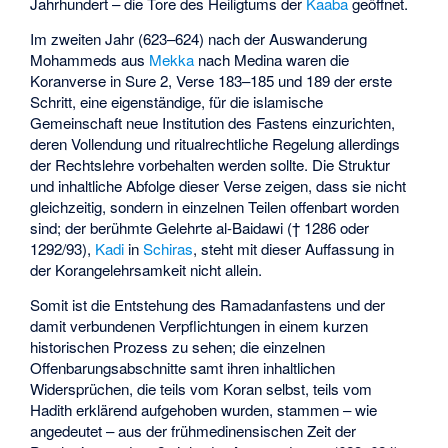
Jahrhundert – die Tore des Heiligtums der
Kaaba
geöffnet.
Im zweiten Jahr (623–624) nach der Auswanderung
Mohammeds aus
Mekka
nach Medina waren die
Koranverse in Sure 2, Verse 183–185 und 189 der erste
Schritt, eine eigenständige, für die islamische
Gemeinschaft neue Institution des Fastens einzurichten,
deren Vollendung und ritualrechtliche Regelung allerdings
der Rechtslehre vorbehalten werden sollte. Die Struktur
und inhaltliche Abfolge dieser Verse zeigen, dass sie nicht
gleichzeitig, sondern in einzelnen Teilen offenbart worden
sind; der berühmte Gelehrte
al-Baidawi
(† 1286 oder
1292/93),
Kadi
in
Schiras
, steht mit dieser Auffassung in
der Korangelehrsamkeit nicht allein.
Somit ist die Entstehung des Ramadanfastens und der
damit verbundenen Verpflichtungen in einem kurzen
historischen Prozess zu sehen; die einzelnen
Offenbarungsabschnitte samt ihren inhaltlichen
Widersprüchen, die teils vom Koran selbst, teils vom
Hadith erklärend aufgehoben wurden, stammen – wie
angedeutet – aus der frühmedinensischen Zeit der