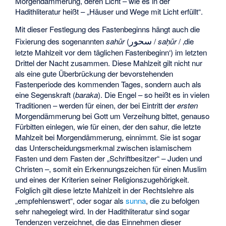
Morgendämmerung, deren Licht – wie es in der
Hadithliteratur heißt – „Häuser und Wege mit Licht erfüllt“.
Mit dieser Festlegung des Fastenbeginns hängt auch die
سحور
Fixierung des sogenannten
sahūr
(
/
saḥūr
/ ‚die
letzte Mahlzeit vor dem täglichen Fastenbeginn‘) im letzten
Drittel der Nacht zusammen. Diese Mahlzeit gilt nicht nur
als eine gute Überbrückung der bevorstehenden
Fastenperiode des kommenden Tages, sondern auch als
eine Segenskraft (
baraka
). Die Engel – so heißt es in vielen
Traditionen – werden für einen, der bei Eintritt der
ersten
Morgendämmerung bei Gott um Verzeihung bittet, genauso
Fürbitten einlegen, wie für einen, der den sahur, die letzte
Mahlzeit bei Morgendämmerung, einnimmt. Sie ist sogar
das Unterscheidungsmerkmal zwischen islamischem
Fasten und dem Fasten der „Schriftbesitzer“ – Juden und
Christen –, somit ein Erkennungszeichen für einen Muslim
und eines der Kriterien seiner Religionszugehörigkeit.
Folglich gilt diese letzte Mahlzeit in der Rechtslehre als
„empfehlenswert“, oder sogar als
sunna
, die zu befolgen
sehr nahegelegt wird. In der Hadithliteratur sind sogar
Tendenzen verzeichnet, die das Einnehmen dieser