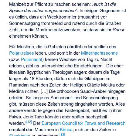
Mahlzeit zur Pflicht zu machen scheinen:
„euch ist die
Speise des suhur vorgeschrieben“.
In einigen Gegenden ist
es üblich, dass ein
Wecktrommler
(musaḥḥir) vor
Sonnenaufgang trommelnd und rufend durch die Straßen
zieht, um die Muslime aufzuwecken, so dass sie ihr
Sahur
einnehmen können.
Für Muslime, die in Gebieten nördlich oder südlich des
Polarkreises
leben, und somit in der
Mitternachtssonne
(bzw.
Polarnacht
) keinen Wechsel von Tag zu Nacht
erleben, gibt es unterschiedliche Empfehlungen. „Die eher
liberalen ägyptischen Theologen sagen: dauern die Tage
länger als 18 Stunden, dürfen sich die Gläubigen im
Ramadan nach den Zeiten der Heiligen Städte Mekka oder
Medina richten. […] Die orthodoxen Saudi-Araber hingegen
urteilen: So lange es Sonnenauf- und Sonnenuntergang
gibt, müssen diese Zeiten streng eingehalten werden. Alles
andere verstoße gegen das Fastengebot, heißt es in ihrer
Fatwa. Jene Tage könnten aber später nachgeholt
[
12
]
werden.“
Der
European Council for Fatwa and Research
empfahl den Muslimen in
Kiruna
, sich an den Zeiten in
[
13
]
Stockholm
zu orientieren.