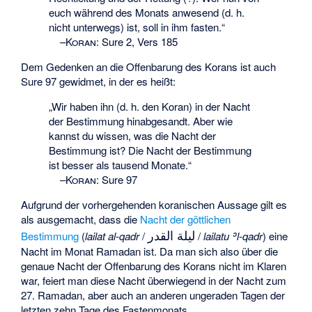
euch während des Monats anwesend (d. h.
nicht unterwegs) ist, soll in ihm fasten.“
–
Koran
:
Sure 2, Vers 185
Dem Gedenken an die Offenbarung des Korans ist auch
Sure 97 gewidmet, in der es heißt:
„Wir haben ihn (d. h. den Koran) in der Nacht
der Bestimmung hinabgesandt. Aber wie
kannst du wissen, was die Nacht der
Bestimmung ist? Die Nacht der Bestimmung
ist besser als tausend Monate.“
–
Koran
:
Sure 97
Aufgrund der vorhergehenden koranischen Aussage gilt es
als ausgemacht, dass die
Nacht der göttlichen
ليلة القدر
Bestimmung
(
lailat al-qadr
/
/
lailatu ʾl-qadr
) eine
Nacht im Monat Ramadan ist. Da man sich also über die
genaue Nacht der Offenbarung des Korans nicht im Klaren
war, feiert man diese Nacht überwiegend in der Nacht zum
27. Ramadan, aber auch an anderen ungeraden Tagen der
letzten zehn Tage des Fastenmonats.