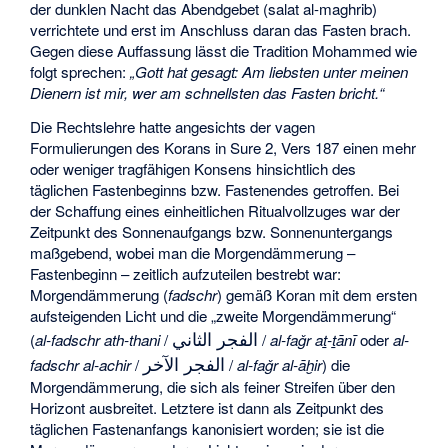
der dunklen Nacht das Abendgebet (salat al-maghrib)
verrichtete und erst im Anschluss daran das Fasten brach.
Gegen diese Auffassung lässt die Tradition Mohammed wie
folgt sprechen:
„Gott hat gesagt: Am liebsten unter meinen
Dienern ist mir, wer am schnellsten das Fasten bricht.“
Die Rechtslehre hatte angesichts der vagen
Formulierungen des Korans in Sure 2, Vers 187 einen mehr
oder weniger tragfähigen Konsens hinsichtlich des
täglichen Fastenbeginns bzw. Fastenendes getroffen. Bei
der Schaffung eines einheitlichen Ritualvollzuges war der
Zeitpunkt des Sonnenaufgangs bzw. Sonnenuntergangs
maßgebend, wobei man die Morgendämmerung –
Fastenbeginn – zeitlich aufzuteilen bestrebt war:
Morgendämmerung (
fadschr
) gemäß Koran mit dem ersten
aufsteigenden Licht und die „zweite Morgendämmerung“
الفجر الثاني
(
al-fadschr ath-thani
/
/
al-faǧr aṯ-ṯānī
oder
al-
الفجر الآخر
fadschr al-achir
/
/
al-faǧr al-āḫir
) die
Morgendämmerung, die sich als feiner Streifen über den
Horizont ausbreitet. Letztere ist dann als Zeitpunkt des
täglichen Fastenanfangs kanonisiert worden; sie ist die