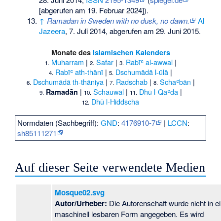
[abgerufen am 19. Februar 2024]).
↑
Ramadan in Sweden with no dusk, no dawn.
Al
Jazeera
, 7. Juli 2014,
abgerufen am 29. Juni 2015
.
Monate des
Islamischen Kalenders
Muharram
|
Safar
|
Rabīʿ al-awwal
|
1.
2.
3.
Rabīʿ ath-thānī
|
Dschumādā l-ūlā
|
4.
5.
Dschumādā th-thāniya
|
Radschab
|
Schaʿbān
|
6.
7.
8.
|
Schauwāl
|
Dhū l-Qaʿda
|
Ramadān
9.
10.
11.
Dhū l-Hiddscha
12.
Normdaten (Sachbegriff):
GND
:
4176910-7
|
LCCN
:
sh85111271
Auf dieser Seite verwendete Medien
Mosque02.svg
Autor/Urheber:
Die Autorenschaft wurde nicht in e
maschinell lesbaren Form angegeben. Es wird