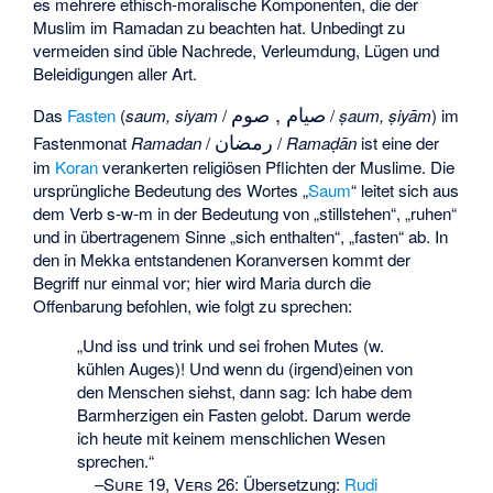
es mehrere ethisch-moralische Komponenten, die der
Muslim im Ramadan zu beachten hat. Unbedingt zu
vermeiden sind üble Nachrede, Verleumdung, Lügen und
Beleidigungen aller Art.
صيام , صوم
Das
Fasten
(
saum, siyam
/
/
ṣaum, ṣiyām
) im
رمضان
Fastenmonat
Ramadan
/
/
Ramaḍān
ist eine der
im
Koran
verankerten religiösen Pflichten der Muslime. Die
ursprüngliche Bedeutung des Wortes „
Saum
“ leitet sich aus
dem Verb s-w-m in der Bedeutung von „stillstehen“, „ruhen“
und in übertragenem Sinne „sich enthalten“, „fasten“ ab. In
den in Mekka entstandenen Koranversen kommt der
Begriff nur einmal vor; hier wird Maria durch die
Offenbarung befohlen, wie folgt zu sprechen:
„Und iss und trink und sei frohen Mutes (w.
kühlen Auges)! Und wenn du (irgend)einen von
den Menschen siehst, dann sag: Ich habe dem
Barmherzigen ein Fasten gelobt. Darum werde
ich heute mit keinem menschlichen Wesen
sprechen.“
–
Sure 19, Vers 26
:
Übersetzung:
Rudi