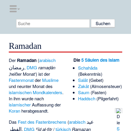
Ramadan
Die
5 Säulen des Islam
Der
Ramadan
(
arabisch
رمضان
,
DMG
ramaḍān
Schahāda
(Bekenntnis)
‚heißer Monat‘) ist der
Salāt
(Gebet)
Fastenmonat
der
Muslime
Zakāt
(Almosensteuer)
und neunter Monat des
Saum
(Fasten)
islamischen Mondkalenders
.
Haddsch
(Pilgerfahrt)
In ihm wurde nach
islamischer
Auffassung der
Koran
herabgesandt.
D
عيد
Das
Fest des Fastenbrechens
(
arabisch
ie
الفطر
S
,
DMG
ʿīd al-fiṭr
/
türkisch
Ramazan