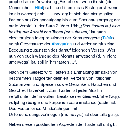
prophetischen Anweisung „Fastet erst, wenn ihr sie (die
Mondsichel –
Hilal
) seht, und brecht das Fasten erst, wenn
ihr sie (wieder) seht…“ usw. ergibt sich das einmonatige
Fasten vom Sonnenaufgang bis zum Sonnenuntergang; der
erste Versteil in der Sure 2, Vers 184:
„(Das Fasten ist) eine
bestimmte Anzahl von Tagen (einzuhalten)“
ist nach
einstimmigen Interpretationen der Koranexegese (
Tafsīr
)
somit Gegenstand der
Abrogation
und verlor somit seine
Bedeutung zugunsten des darauf folgenden Verses: „Wer
nun von euch während des Monats anwesend (d. h. nicht
unterwegs) ist, soll in ihm fasten …“.
Nach dem Gesetz wird Fasten als Enthaltung (imsak) von
bestimmten Tätigkeiten definiert: Verzehr von irdischen
Substanzen und Speisen sowie Getränken, Rauchen und
Geschlechtsverkehr. Zum Fasten ist jeder Muslim
verpflichtet, der in vollem Besitz seiner Geisteskräfte ('aqil),
volljährig (baligh) und körperlich dazu imstande (qadir) ist.
Das Fasten eines Minderjährigen mit
Unterscheidungsvermögen (mumayyiz) ist ebenfalls gültig.
Neben diesen praktischen Aspekten der Fastenpflicht gibt