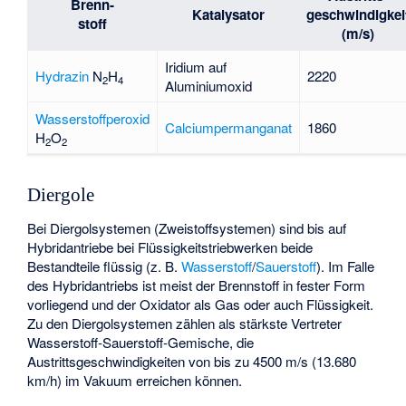
Brenn-
Katalysator
geschwindigkei
stoff
(m/s)
Iridium auf
Hydrazin
N
H
2220
2
4
Aluminiumoxid
Wasserstoffperoxid
Calciumpermanganat
1860
H
O
2
2
Diergole
Bei Diergolsystemen (Zweistoffsystemen) sind bis auf
Hybridantriebe bei Flüssigkeitstriebwerken beide
Bestandteile flüssig (z. B.
Wasserstoff
/
Sauerstoff
). Im Falle
des Hybridantriebs ist meist der Brennstoff in fester Form
vorliegend und der Oxidator als Gas oder auch Flüssigkeit.
Zu den Diergolsystemen zählen als stärkste Vertreter
Wasserstoff-Sauerstoff-Gemische, die
Austrittsgeschwindigkeiten von bis zu 4500 m/s (13.680
km/h) im Vakuum erreichen können.