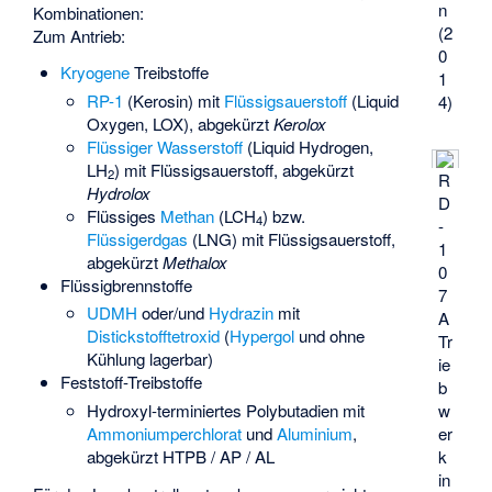
n
Kombinationen:
(2
Zum Antrieb:
0
Kryogene
Treibstoffe
1
RP-1
(Kerosin) mit
Flüssigsauerstoff
(Liquid
4)
Oxygen, LOX), abgekürzt
Kerolox
Flüssiger Wasserstoff
(Liquid Hydrogen,
LH
) mit Flüssigsauerstoff, abgekürzt
2
R
Hydrolox
D
Flüssiges
Methan
(LCH
) bzw.
4
-
Flüssigerdgas
(LNG) mit Flüssigsauerstoff,
1
abgekürzt
Methalox
0
Flüssigbrennstoffe
7
UDMH
oder/und
Hydrazin
mit
A
Distickstofftetroxid
(
Hypergol
und ohne
Tr
Kühlung lagerbar)
ie
Feststoff-Treibstoffe
b
Hydroxyl-terminiertes Polybutadien
mit
w
Ammoniumperchlorat
und
Aluminium
,
er
abgekürzt HTPB / AP / AL
k
in