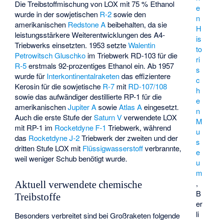
Die Treibstoffmischung von LOX mit 75 % Ethanol
e
wurde in der sowjetischen
R-2
sowie den
n
amerikanischen
Redstone A
beibehalten, da sie
H
leistungsstärkere Weiterentwicklungen des A4-
is
Triebwerks einsetzten. 1953 setzte
Walentin
to
Petrowitsch Gluschko
im Triebwerk RD-103 für die
ri
R-5
erstmals 92-prozentiges Ethanol ein. Ab 1957
s
wurde für
Interkontinentalraketen
das effizientere
c
Kerosin für die sowjetische
R-7
mit
RD-107/108
h
sowie das aufwändiger destillierte RP-1 für die
e
amerikanischen
Jupiter A
sowie
Atlas A
eingesetzt.
n
Auch die erste Stufe der
Saturn V
verwendete LOX
M
mit RP-1 im
Rocketdyne F-1
Triebwerk, während
u
das
Rocketdyne J-2
Triebwerk der zweiten und der
s
dritten Stufe LOX mit
Flüssigwasserstoff
verbrannte,
e
weil weniger Schub benötigt wurde.
u
m
,
Aktuell verwendete chemische
B
Treibstoffe
er
li
Besonders verbreitet sind bei Großraketen folgende