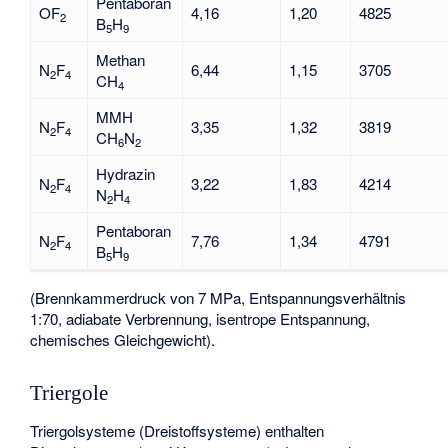
Pentaboran
OF
4,16
1,20
4825
2
B
H
5
9
Methan
N
F
6,44
1,15
3705
2
4
CH
4
MMH
N
F
3,35
1,32
3819
2
4
CH
N
6
2
Hydrazin
N
F
3,22
1,83
4214
2
4
N
H
2
4
Pentaboran
N
F
7,76
1,34
4791
2
4
B
H
5
9
(Brennkammerdruck von 7 MPa, Entspannungsverhältnis
1:70, adiabate Verbrennung, isentrope Entspannung,
chemisches Gleichgewicht).
Triergole
Triergolsysteme (Dreistoffsysteme) enthalten