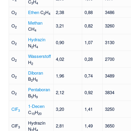
C
H
3
4
O
Ethen
C
H
2,38
0,88
3486
2
2
4
Methan
O
3,21
0,82
3260
2
CH
4
Hydrazin
O
0,90
1,07
3130
2
N
H
2
4
Wasserstoff
O
4,02
0,28
2700
2
H
2
Diboran
O
1,96
0,74
3489
2
B
H
2
6
Pentaboran
O
2,12
0,92
3834
2
B
H
5
9
1-Decen
ClF
3,20
1,41
3250
3
C
H
10
20
Hydrazin
ClF
2,81
1,49
3650
3
N
H
2
4