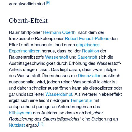
[
9
]
verantwortlich sind.
Oberth-Effekt
Raumfahrtpionier
Hermann Oberth
, nach dem der
französische Raketenpionier
Robert Esnault-Pelterie
den
Effekt später benannte, fand durch
empirisches
Experimentieren
heraus, dass bei der
Reaktion
der
Raketentreibstoffe
Wasserstoff
und
Sauerstoff
sich die
Austrittsgeschwindigkeit durch Erhöhung des Wasserstoff-
Anteils steigern lässt. Das liegt daran, dass zwar infolge
des Wasserstoff-Überschusses die
Dissoziation
praktisch
ausgeschaltet wird, jedoch reiner Wasserstoff leichter ist
und daher schneller ausströmen kann als dissoziierter oder
gar undissoziierter
Wasserdampf
. Als weiterer Nebeneffekt
ergibt sich eine leicht niedrigere
Temperatur
mit
entsprechend geringeren Anforderungen an das
Kühlsystem
des Antriebs, so dass sich bei „
einer
Reduzierung des Sauerstoffgewichts
“ eine Steigerung an
[
10
]
Nutzlast
ergab.