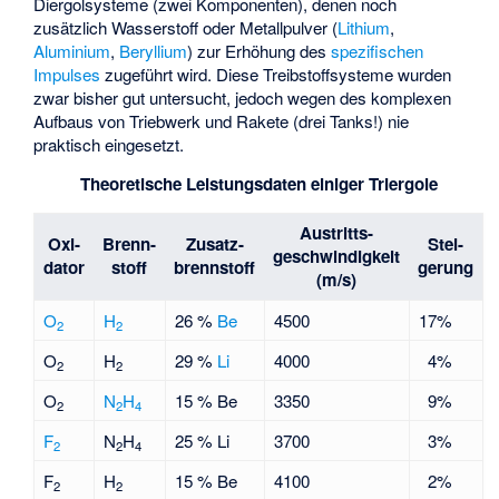
Diergolsysteme (zwei Komponenten), denen noch
zusätzlich Wasserstoff oder Metallpulver (
Lithium
,
Aluminium
,
Beryllium
) zur Erhöhung des
spezifischen
Impulses
zugeführt wird. Diese Treibstoffsysteme wurden
zwar bisher gut untersucht, jedoch wegen des komplexen
Aufbaus von Triebwerk und Rakete (drei Tanks!) nie
praktisch eingesetzt.
Theoretische Leistungsdaten einiger Triergole
Austritts-
Oxi-
Brenn-
Zusatz-
Stei-
geschwindigkeit
dator
stoff
brennstoff
gerung
(m/s)
O
H
26 %
Be
4500
17%
2
2
O
H
29 %
Li
4000
4%
2
2
O
N
H
15 % Be
3350
9%
2
2
4
F
N
H
25 % Li
3700
3%
2
2
4
F
H
15 % Be
4100
2%
2
2