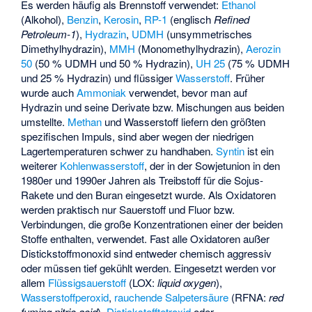
Es werden häufig als Brennstoff verwendet:
Ethanol
(Alkohol),
Benzin
,
Kerosin
,
RP-1
(englisch
Refined
Petroleum-1
),
Hydrazin
,
UDMH
(unsymmetrisches
Dimethylhydrazin),
MMH
(Monomethylhydrazin),
Aerozin
50
(50 % UDMH und 50 % Hydrazin),
UH 25
(75 % UDMH
und 25 % Hydrazin) und flüssiger
Wasserstoff
. Früher
wurde auch
Ammoniak
verwendet, bevor man auf
Hydrazin und seine Derivate bzw. Mischungen aus beiden
umstellte.
Methan
und Wasserstoff liefern den größten
spezifischen Impuls, sind aber wegen der niedrigen
Lagertemperaturen schwer zu handhaben.
Syntin
ist ein
weiterer
Kohlenwasserstoff
, der in der Sowjetunion in den
1980er und 1990er Jahren als Treibstoff für die Sojus-
Rakete und den Buran eingesetzt wurde. Als Oxidatoren
werden praktisch nur Sauerstoff und Fluor bzw.
Verbindungen, die große Konzentrationen einer der beiden
Stoffe enthalten, verwendet. Fast alle Oxidatoren außer
Distickstoffmonoxid sind entweder chemisch aggressiv
oder müssen tief gekühlt werden. Eingesetzt werden vor
allem
Flüssigsauerstoff
(LOX:
liquid oxygen
),
Wasserstoffperoxid
,
rauchende Salpetersäure
(RFNA:
red
fuming nitric acid
),
Distickstofftetroxid
oder