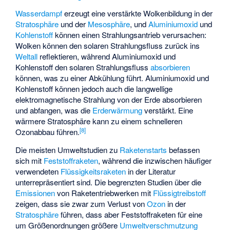
Wasserdampf
erzeugt eine verstärkte Wolkenbildung in der
Stratosphäre
und der
Mesosphäre
, und
Aluminiumoxid
und
Kohlenstoff
können einen Strahlungsantrieb verursachen:
Wolken können den solaren Strahlungsfluss zurück ins
Weltall
reflektieren, während Aluminiumoxid und
Kohlenstoff den solaren Strahlungsfluss
absorbieren
können, was zu einer Abkühlung führt. Aluminiumoxid und
Kohlenstoff können jedoch auch die langwellige
elektromagnetische Strahlung
von der Erde absorbieren
und abfangen, was die
Erderwärmung
verstärkt. Eine
wärmere Stratosphäre kann zu einem schnelleren
[
8
]
Ozonabbau führen.
Die meisten Umweltstudien zu
Raketenstarts
befassen
sich mit
Feststoffraketen
, während die inzwischen häufiger
verwendeten
Flüssigkeitsraketen
in der Literatur
unterrepräsentiert sind. Die begrenzten Studien über die
Emissionen
von Raketentriebwerken mit
Flüssigtreibstoff
zeigen, dass sie zwar zum Verlust von
Ozon
in der
Stratosphäre
führen, dass aber Feststoffraketen für eine
um Größenordnungen größere
Umweltverschmutzung