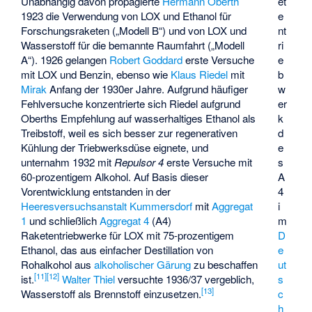
Unabhängig davon propagierte
Hermann Oberth
et
1923 die Verwendung von LOX und Ethanol für
e
Forschungsraketen („Modell B“) und von LOX und
nt
Wasserstoff für die bemannte Raumfahrt („Modell
ri
A“). 1926 gelangen
Robert Goddard
erste Versuche
e
mit LOX und Benzin, ebenso wie
Klaus Riedel
mit
b
Mirak
Anfang der 1930er Jahre. Aufgrund häufiger
w
Fehlversuche konzentrierte sich Riedel aufgrund
er
Oberths Empfehlung auf wasserhaltiges Ethanol als
k
Treibstoff, weil es sich besser zur regenerativen
d
Kühlung der Triebwerksdüse eignete, und
e
unternahm 1932 mit
Repulsor 4
erste Versuche mit
s
60-prozentigem Alkohol. Auf Basis dieser
A
Vorentwicklung entstanden in der
4
Heeresversuchsanstalt Kummersdorf
mit
Aggregat
i
1
und schließlich
Aggregat 4
(A4)
m
Raketentriebwerke für LOX mit 75-prozentigem
D
Ethanol, das aus einfacher Destillation von
e
Rohalkohol aus
alkoholischer Gärung
zu beschaffen
ut
[
11
]
[
12
]
ist.
Walter Thiel
versuchte 1936/37 vergeblich,
s
[
13
]
Wasserstoff als Brennstoff einzusetzen.
c
h