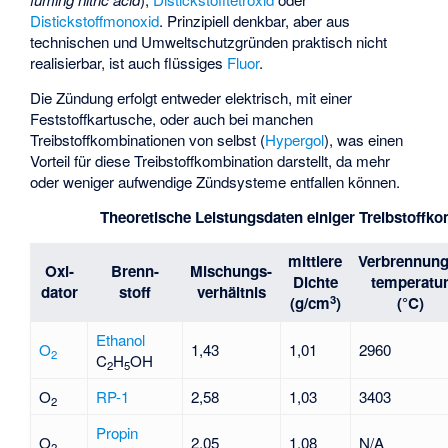
Distickstoffmonoxid
. Prinzipiell denkbar, aber aus
technischen und Umweltschutzgründen praktisch nicht
realisierbar, ist auch flüssiges
Fluor
.
Die Zündung erfolgt entweder elektrisch, mit einer
Feststoffkartusche, oder auch bei manchen
Treibstoffkombinationen von selbst (
Hypergol
), was einen
Vorteil für diese Treibstoffkombination darstellt, da mehr
oder weniger aufwendige Zündsysteme entfallen können.
Theoretische Leistungsdaten einiger Treibstoffk
mittlere
Verbrennung
Oxi-
Brenn-
Mischungs-
Dichte
temperatu
dator
stoff
verhältnis
3
(g/cm
)
(°C)
Ethanol
O
1,43
1,01
2960
2
C
H
OH
2
5
O
RP-1
2,58
1,03
3403
2
Propin
O
2,05
1,08
N/A
2