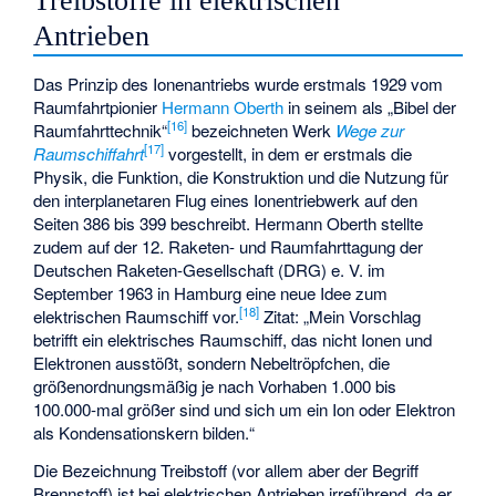
Treibstoffe in elektrischen
Antrieben
Das Prinzip des Ionenantriebs wurde erstmals 1929 vom
Raumfahrtpionier
Hermann Oberth
in seinem als „Bibel der
[
16
]
Raumfahrttechnik“
bezeichneten Werk
Wege zur
[
17
]
Raumschiffahrt
vorgestellt, in dem er erstmals die
Physik, die Funktion, die Konstruktion und die Nutzung für
den interplanetaren Flug eines Ionentriebwerk auf den
Seiten 386 bis 399 beschreibt. Hermann Oberth stellte
zudem auf der 12. Raketen- und Raumfahrttagung der
Deutschen Raketen-Gesellschaft (DRG) e. V. im
September 1963 in Hamburg eine neue Idee zum
[
18
]
elektrischen Raumschiff vor.
Zitat: „Mein Vorschlag
betrifft ein elektrisches Raumschiff, das nicht Ionen und
Elektronen ausstößt, sondern Nebeltröpfchen, die
größenordnungsmäßig je nach Vorhaben 1.000 bis
100.000-mal größer sind und sich um ein Ion oder Elektron
als Kondensationskern bilden.“
Die Bezeichnung Treibstoff (vor allem aber der Begriff
Brennstoff) ist bei elektrischen Antrieben irreführend, da er