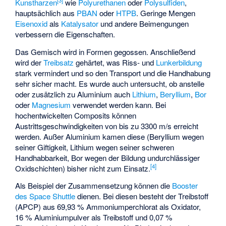
[
3
]
Kunstharzen
wie
Polyurethanen
oder
Polysulfiden
,
hauptsächlich aus
PBAN
oder
HTPB
. Geringe Mengen
Eisenoxid
als
Katalysator
und andere Beimengungen
verbessern die Eigenschaften.
Das Gemisch wird in Formen gegossen. Anschließend
wird der
Treibsatz
gehärtet, was Riss- und
Lunkerbildung
stark vermindert und so den Transport und die Handhabung
sehr sicher macht. Es wurde auch untersucht, ob anstelle
oder zusätzlich zu Aluminium auch
Lithium
,
Beryllium
,
Bor
oder
Magnesium
verwendet werden kann. Bei
hochentwickelten Composits können
Austrittsgeschwindigkeiten von bis zu 3300 m/s erreicht
werden. Außer Aluminium kamen diese (Beryllium wegen
seiner Giftigkeit, Lithium wegen seiner schweren
Handhabbarkeit, Bor wegen der Bildung undurchlässiger
[
4
]
Oxidschichten) bisher nicht zum Einsatz.
Als Beispiel der Zusammensetzung können die
Booster
des Space Shuttle
dienen. Bei diesen besteht der Treibstoff
(APCP) aus 69,93 % Ammoniumperchlorat als Oxidator,
16 % Aluminiumpulver als Treibstoff und 0,07 %