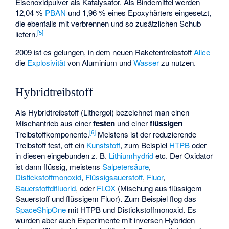
Eisenoxidpulver als Katalysator. Als Bindemittel werden
12,04 %
PBAN
und 1,96 % eines Epoxyhärters eingesetzt,
die ebenfalls mit verbrennen und so zusätzlichen Schub
[
5
]
liefern.
2009 ist es gelungen, in dem neuen Raketentreibstoff
Alice
die
Explosivität
von Aluminium und
Wasser
zu nutzen.
Hybridtreibstoff
Als Hybridtreibstoff (Lithergol) bezeichnet man einen
Mischantrieb aus einer
festen
und einer
flüssigen
[
6
]
Treibstoffkomponente.
Meistens ist der reduzierende
Treibstoff fest, oft ein
Kunststoff
, zum Beispiel
HTPB
oder
in diesen eingebunden z. B.
Lithiumhydrid
etc. Der Oxidator
ist dann flüssig, meistens
Salpetersäure
,
Distickstoffmonoxid
,
Flüssigsauerstoff
,
Fluor
,
Sauerstoffdifluorid
, oder
FLOX
(Mischung aus flüssigem
Sauerstoff und flüssigem Fluor). Zum Beispiel flog das
SpaceShipOne
mit HTPB und Distickstoffmonoxid. Es
wurden aber auch Experimente mit inversen Hybriden