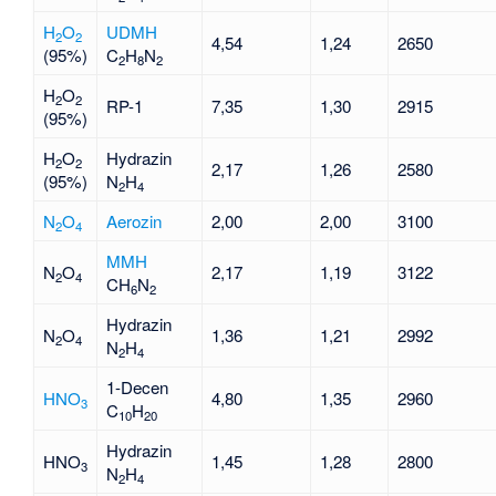
H
O
UDMH
2
2
4,54
1,24
2650
(95%)
C
H
N
2
8
2
H
O
2
2
RP-1
7,35
1,30
2915
(95%)
H
O
Hydrazin
2
2
2,17
1,26
2580
(95%)
N
H
2
4
N
O
Aerozin
2,00
2,00
3100
2
4
MMH
N
O
2,17
1,19
3122
2
4
CH
N
6
2
Hydrazin
N
O
1,36
1,21
2992
2
4
N
H
2
4
1-Decen
HNO
4,80
1,35
2960
3
C
H
10
20
Hydrazin
HNO
1,45
1,28
2800
3
N
H
2
4