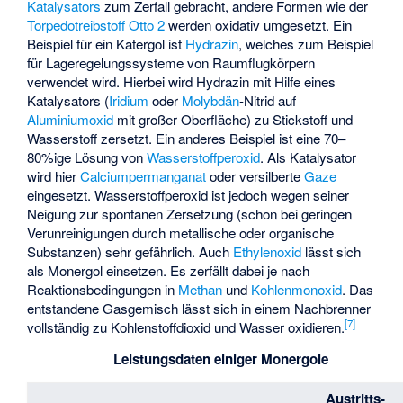
Katalysators
zum Zerfall gebracht, andere Formen wie der
Torpedotreibstoff Otto 2
werden oxidativ umgesetzt. Ein
Beispiel für ein Katergol ist
Hydrazin
, welches zum Beispiel
für Lageregelungssysteme von Raumflugkörpern
verwendet wird. Hierbei wird Hydrazin mit Hilfe eines
Katalysators (
Iridium
oder
Molybdän
-
Nitrid
auf
Aluminiumoxid
mit großer Oberfläche) zu Stickstoff und
Wasserstoff zersetzt. Ein anderes Beispiel ist eine 70–
80%ige Lösung von
Wasserstoffperoxid
. Als Katalysator
wird hier
Calciumpermanganat
oder versilberte
Gaze
eingesetzt. Wasserstoffperoxid ist jedoch wegen seiner
Neigung zur spontanen Zersetzung (schon bei geringen
Verunreinigungen durch metallische oder organische
Substanzen) sehr gefährlich. Auch
Ethylenoxid
lässt sich
als Monergol einsetzen. Es zerfällt dabei je nach
Reaktionsbedingungen in
Methan
und
Kohlenmonoxid
. Das
entstandene Gasgemisch lässt sich in einem Nachbrenner
[
7
]
vollständig zu Kohlenstoffdioxid und Wasser oxidieren.
Leistungsdaten einiger Monergole
Austritts-