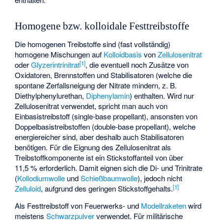
Homogene bzw. kolloidale Festtreibstoffe
Die homogenen Treibstoffe sind (fast vollständig)
homogene Mischungen auf
Kolloidbasis
von
Zellulosenitrat
[
1
]
oder
Glyzerintrinitrat
, die eventuell noch Zusätze von
Oxidatoren, Brennstoffen und Stabilisatoren (welche die
spontane Zerfallsneigung der Nitrate mindern, z. B.
Diethylphenylurethan
,
Diphenylamin
) enthalten. Wird nur
Zellulosenitrat verwendet, spricht man auch von
Einbasistreibstoff (single-base propellant), ansonsten von
Doppelbasistreibstoffen (double-base propellant), welche
energiereicher sind, aber deshalb auch Stabilisatoren
benötigen. Für die Eignung des Zellulosenitrat als
Treibstoffkomponente ist ein Stickstoffanteil von über
11,5 % erforderlich. Damit eignen sich die Di- und Trinitrate
(
Kollodiumwolle
und
Schießbaumwolle
), jedoch nicht
[
1
]
Zelluloid
, aufgrund des geringen Stickstoffgehalts.
Als Festtreibstoff von Feuerwerks- und
Modellraketen
wird
meistens
Schwarzpulver
verwendet. Für militärische