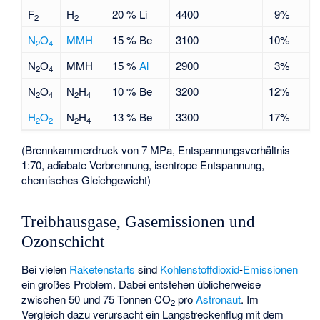
F
H
20 % Li
4400
9%
2
2
N
O
MMH
15 % Be
3100
10%
2
4
N
O
MMH
15 %
Al
2900
3%
2
4
N
O
N
H
10 % Be
3200
12%
2
4
2
4
H
O
N
H
13 % Be
3300
17%
2
2
2
4
(Brennkammerdruck von 7 MPa, Entspannungsverhältnis
1:70, adiabate Verbrennung, isentrope Entspannung,
chemisches Gleichgewicht)
Treibhausgase, Gasemissionen und
Ozonschicht
Bei vielen
Raketenstarts
sind
Kohlenstoffdioxid
-
Emissionen
ein großes Problem. Dabei entstehen üblicherweise
zwischen 50 und 75 Tonnen CO
pro
Astronaut
. Im
2
Vergleich dazu verursacht ein Langstreckenflug mit dem