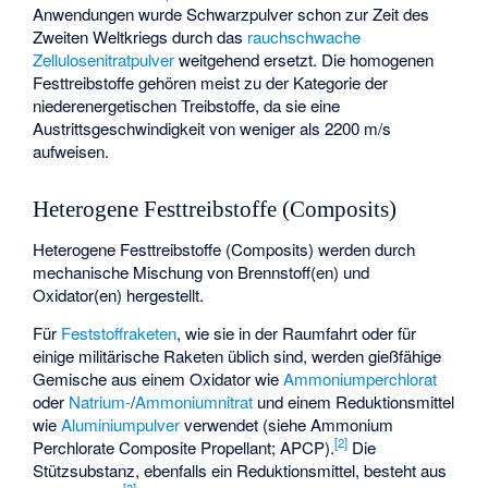
Anwendungen wurde Schwarzpulver schon zur Zeit des
Zweiten Weltkriegs durch das
rauchschwache
Zellulosenitratpulver
weitgehend ersetzt. Die homogenen
Festtreibstoffe gehören meist zu der Kategorie der
niederenergetischen Treibstoffe, da sie eine
Austrittsgeschwindigkeit von weniger als 2200 m/s
aufweisen.
Heterogene Festtreibstoffe (Composits)
Heterogene Festtreibstoffe (Composits) werden durch
mechanische Mischung von Brennstoff(en) und
Oxidator(en) hergestellt.
Für
Feststoffraketen
, wie sie in der Raumfahrt oder für
einige militärische Raketen üblich sind, werden gießfähige
Gemische aus einem Oxidator wie
Ammoniumperchlorat
oder
Natrium-
/
Ammoniumnitrat
und einem Reduktionsmittel
wie
Aluminiumpulver
verwendet (siehe
Ammonium
[
2
]
Perchlorate Composite Propellant
; APCP).
Die
Stützsubstanz, ebenfalls ein Reduktionsmittel, besteht aus