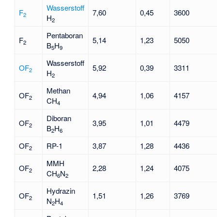
Wasserstoff
F
7,60
0,45
3600
2
H
2
Pentaboran
F
5,14
1,23
5050
2
B
H
5
9
Wasserstoff
OF
5,92
0,39
3311
2
H
2
Methan
OF
4,94
1,06
4157
2
CH
4
Diboran
OF
3,95
1,01
4479
2
B
H
2
6
OF
RP-1
3,87
1,28
4436
2
MMH
OF
2,28
1,24
4075
2
CH
N
6
2
Hydrazin
OF
1,51
1,26
3769
2
N
H
2
4