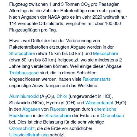
Flugzeug zwischen 1 und 3 Tonnen CO
pro Passagier.
2
Allerdings ist die Zahl der Raketenflüge noch sehr gering:
Nach Angaben der NASA gab es im Jahr 2020 weltweit nur
114 versuchte Orbitalstarts, verglichen mit über 100.000
Flugzeugflügen pro Tag.
Etwa zwei Drittel der bei der Verbrennung von
Raketentreibstoffen erzeugten Abgase werden in der
Stratosphäre
(etwa 15 km bis 50 km) und
Mesosphäre
(etwa 50 km bis 80 km) freigesetzt, wo sie mindestens 2
Jahre lang verbleiben können. Weil einige dieser Abgase
Treibhausgase
sind, die in diesen Schichten
eingeschlossen werden, haben viele
Raketenstarts
ungünstige Auswirkungen auf das
Weltklima
.
Aluminiumoxid
(Al
O
),
Chlor
(umgewandelt in HCl),
2
3
Stickoxide (NOx), Hydroxyl (OH) und
Wasserdampf
(H
O)
2
in den
Abgasen
von
Raketen
tragen durch
chemische
Reaktionen
in der
Stratosphäre
der Erde zum
Ozonabbau
bei. Dies ist eine Belastung für die sehr wichtige
Ozonschicht
, die die Erde vor schädlicher
Ultraviolettstrahlung
schützt.