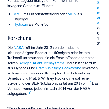
Für das Lagekontrollsystem kommen nur nicht-
S
kryogene Stoffe zum Einsatz:
a
m
MMH
mit Distickstofftetroxid oder
MON
als
ar
Hypergol
a
Hydrazin
als Monergol
(2
0
Forschung
1
2)
Die
NASA
ließ im Jahr 2012 von der Industrie
leistungsfähigere Booster mit flüssigem oder festem
Treibstoff untersuchen, die die Feststoffbooster ersetzen
sollten.
Aerojet
,
Alliant Techsystems
und ein Konsortium
aus
Dynetics
und
Pratt & Whitney Rocketdyne
bewarben
sich mit verschiedenen Konzepten. Der Entwurf von
Dynetics und Pratt & Whitney Rocketdyne sah eine
[
14
]
Steigerung der SLS-Nutzlastkapazität um 20 t vor.
Das
Vorhaben wurde jedoch im Jahr 2014 von der NASA
[
15
]
aufgegeben.