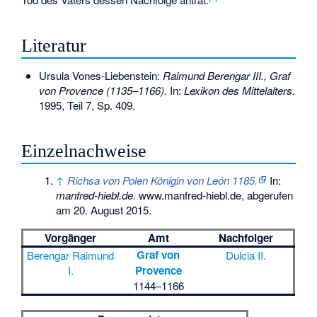
Literatur
Ursula Vones-Liebenstein:
Raimund Berengar III., Graf
von Provence (1135–1166).
In:
Lexikon des Mittelalters.
1995, Teil 7, Sp. 409.
Einzelnachweise
↑
Richsa von Polen Königin von León 1185.
In:
manfred-hiebl.de.
www.manfred-hiebl.de,
abgerufen
am 20. August 2015
.
Vorgänger
Amt
Nachfolger
Graf von
Berengar Raimund
Dulcia II.
I.
Provence
1144–1166