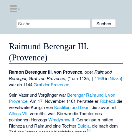
Raimund Berengar III.
(Provence)
Ramon Berenguer III. von Provence
, oder
Raimund
Berengar, Graf von Provence
, (* um 1135; †
1166
in
Nizza
)
war ab 1144
Graf der Provence
.
Sein Vater und Vorgänger war
Berengar Raimund I. von
Provence
. Am 17. November 1161 heiratete er
Richeza
die
verwitwete Königin von
Kastilien und León
, die zuvor mit
Alfons VII.
vermählt war. Sie war die Tochter des
polnischen Herzogs
Władysław II.
Gemeinsam hatten
Richeza und Raimund eine Tochter
Dulcia
, die nach dem
[1]
Tod des Vaters dessen Nachfolge antrat.