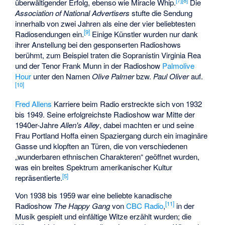
überwältigender Erfolg, ebenso wie
Miracle Whip
.
Die
Association of National Advertisers
stufte die Sendung
innerhalb von zwei Jahren als eine der vier beliebtesten
[
9
]
Radiosendungen ein.
Einige Künstler wurden nur dank
ihrer Anstellung bei den gesponserten Radioshows
berühmt, zum Beispiel traten die Sopranistin Virginia Rea
und der Tenor Frank Munn in der Radioshow
Palmolive
Hour
unter den Namen
Olive Palmer
bzw.
Paul Oliver
auf.
[
10
]
Fred Allens
Karriere beim Radio erstreckte sich von 1932
bis 1949. Seine erfolgreichste Radioshow war Mitte der
1940er-Jahre
Allen's Alley
, dabei machten er und seine
Frau Portland Hoffa einen Spaziergang durch ein imaginäre
Gasse und klopften an Türen, die von verschiedenen
„wunderbaren ethnischen Charakteren“ geöffnet wurden,
was ein breites Spektrum amerikanischer Kultur
[
5
]
repräsentierte.
Von 1938 bis 1959 war eine beliebte kanadische
[
11
]
Radioshow
The Happy Gang
von
CBC
Radio
,
in der
Musik gespielt und einfältige Witze erzählt wurden; die