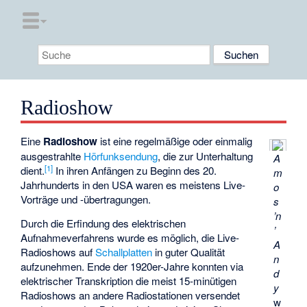
Radioshow
Eine
Radioshow
ist eine regelmäßige oder einmalig
ausgestrahlte
Hörfunksendung
, die zur Unterhaltung
A
[
1
]
dient.
In ihren Anfängen zu Beginn des 20.
m
Jahrhunderts in den USA waren es meistens Live-
o
Vorträge und -übertragungen.
s
’n
Durch die Erfindung des elektrischen
’
Aufnahmeverfahrens wurde es möglich, die Live-
A
Radioshows auf
Schallplatten
in guter Qualität
n
aufzunehmen. Ende der 1920er-Jahre konnten via
d
elektrischer Transkription die meist 15-minütigen
y
Radioshows an andere Radiostationen versendet
w