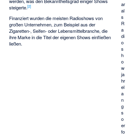
werden, was den Bekanntheitsgrad einiger Shows
ar
[
2
]
steigerte.
al
s
Finanziert wurden die meisten Radioshows von
R
großen Unternehmen, zum Beispiel aus der
a
Zigaretten-, Seifen- oder Lebensmittelbranche, die
di
ihre Marke in die Titel der eigenen Shows einfließen
o
ließen.
s
h
o
w
ja
hr
el
a
n
g
s
o
er
fo