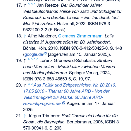
a
b
c
↑
Jan Reetze
:
Der Sound der Jahre:
Westdeutschlands Reise von Jazz und Schlager zu
Krautrock und darüber hinaus – Ein Trip durch fünf
Musikjahrzehnte
. Halvmall, 2022,
ISBN 978-3-
9822100-3-2
(E-Book).
↑
Aline Maldener,
Clemens Zimmermann
:
Let's
historize it! Jugendmedien im 20. Jahrhundert
.
Böhlau Köln, 2018,
ISBN 978-3-412-50425-0
,
S.
148
(
google.de
[abgerufen am 15. Januar 2025]).
a
b
c
d
↑
Lorenz Grünewald-Schukalla:
Streben
nach Momentum: Musikkultur zwischen Marken
und Medienplattformen
. Springer-Verlag, 2024,
ISBN 978-3-658-46659-6
,
S.
19, 97
.
a
b
↑
Aus Politik und Zeitgeschichte, Nr. 20 2010,
17.05.2010 - Thema: 60 Jahre ARD - Von der
Vielstimmigkeit zur Marke: 60 Jahre ARD-
Hörfunkprogramme.
Abgerufen am 17. Januar
2025
.
↑
Jürgen Trimborn:
Rudi Carrell: ein Leben für die
Show : die Biographie
. Bertelsmann, 2006,
ISBN 3-
570-00941-6
,
S.
203
.