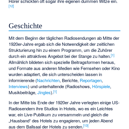
Hörer schickten oft sogar ihre eigenen dummen Witze ein.
[
12
]
Geschichte
Mit dem Beginn der täglichen Radiosendungen ab Mitte der
1920er-Jahre ergab sich die Notwendigkeit der zeitlichen
Strukturierung hin zu einem Programm, um die Zuhörer
[
1
]
durch ein attraktives Angebot bei der Stange zu halten.
Allmählich bildeten sich spezielle Beitragsformen heraus,
und Formate aus anderen Medien wie Fernsehen oder Kino
wurden adaptiert, die sich unterscheiden lassen in
informierende (
Nachrichten
, Berichte,
Reportagen
,
Interviews
) und unterhaltende (Radioshows,
Hörspiele
,
[
1
]
Musikbeiträge,
Jingles
).
In der Mitte bis Ende der 1920er Jahre verlegten einige US-
Radiosendern ihre Studios in Hotels, wo es ein Leichtes
war, ein Live-Publikum zu versammeln und gleich die
„Hausband“ des Hotels zu engagieren, um jeden Abend
[
13
]
aus dem Ballsaal der Hotels zu senden.