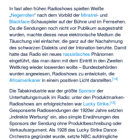
In fast allen frühen Radioshows spielten Weiße
„
Negerrollen
“ nach dem Vorbild der
Minstrel
- und
Blackface
-Schauspieler auf der Bühne und im Fernsehen.
Da die Sendungen noch nicht vor Publikum ausgestrahlt
wurden, machte dieses neue elektronische Medium die
Täuschung viel einfacher, die ganz auf der Nachahmung
des schwarzen Dialekts und der Intonation beruhte. Damit
hatte das Radio ein neues
rassistisches
Phänomen
eingeführt, das man dann mit dem Eintritt in den Zweiten
Weltkrieg wieder loswerden wollte – Bundesbehörden
wurden angewiesen, Radioshows zu entwickeln, die
[
14
]
Afroamerikaner
in einem positiven Licht darstellten.
Die Tabakindustrie war der größte
Sponsor
der
Unterhaltungsmusik im Radio: unter den Produktmarken-
[
15
]
Radioshows am erfolgreichsten war
Lucky Strike
.
Gesponserte Radiosendungen der 1920er Jahre setzten
„indirekte Werbung“ ein, also simple Erwähnungen des
Sponsors der Sendung ohne Produktbeschreibung oder
Verkaufsargument. Als 1928 das Lucky Strike Dance
Orchestra gegründet wurde, setzte NBC aufdringliche