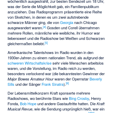
wöchentlich ausgestrahlt, zur besten Sendezeit um 18 Uhr,
was der Serie die Möglichkeit gab, ein Familienpublikum
anzuziehen. Das Radioprogramm präsentierte eine Reihe
von Sketchen, in denen es um zwei aufstrebende
schwarze Männer ging, die von
Georgia
nach Chicago
[
4
]
ausgewandert waren.
Gosden und Corell übernahmen
mehrere Rollen, männliche wie weibliche, ihr Humor war
liebenswert und die Radioshow bei Weißen und Schwarzen
[
5
]
gleichermaßen beliebt.
Amerikanische Talentshows im Radio wurden in den
1930er-Jahren zu einem nationalen Trend, als aufgrund der
schweren Wirtschaftskrise
sehr viele Menschen arbeitslos
waren, und die Vorstellung, im Radio reich zu werden,
besonders verlockend war (die bekanntesten Gewinner der
Major Bowes Amateur Hour
waren der Opernstar
Beverly
[
6
]
Sills
und der Sänger
Frank Sinatra
).
Der Lebensmittelkonzern Kraft sponserte mehrere
Radioshows, wo berühmte Stars wie
Bing Crosby
, Henry
Fonda,
Bob Hope
und andere Gastauftritte hatten. Die
Kraft
Musical Revue
, wie die Sendung ursprünglich hieß, war ein
[
7
]
[
8
]