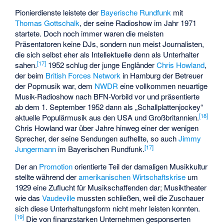
Pionierdienste leistete der
Bayerische Rundfunk
mit
Thomas Gottschalk
, der seine Radioshow im Jahr 1971
startete. Doch noch immer waren die meisten
Präsentatoren keine DJs, sondern nun meist Journalisten,
die sich selbst eher als Intellektuelle denn als Unterhalter
[
17
]
sahen.
1952 schlug der junge Engländer
Chris Howland
,
der beim
British Forces Network
in Hamburg der Betreuer
der Popmusik war, dem
NWDR
eine vollkommen neuartige
Musik-Radioshow nach BFN-Vorbild vor und präsentierte
ab dem 1. September 1952 dann als „Schallplattenjockey“
[
18
]
aktuelle Populärmusik aus den USA und Großbritannien.
Chris Howland war über Jahre hinweg einer der wenigen
Sprecher, der seine Sendungen aufhellte, so auch
Jimmy
[
17
]
Jungermann
im Bayerischen Rundfunk.
Der an
Promotion
orientierte Teil der damaligen Musikkultur
stellte während der
amerikanischen Wirtschaftskrise
um
1929 eine Zuflucht für Musikschaffenden dar; Musiktheater
wie das
Vaudeville
mussten schließen, weil die Zuschauer
sich diese Unterhaltungsform nicht mehr leisten konnten.
[
19
]
Die von finanzstarken Unternehmen gesponserten