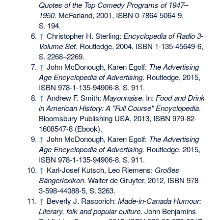
Quotes of the Top Comedy Programs of 1947–
1950
. McFarland, 2001,
ISBN 0-7864-5064-9
,
S.
194
.
↑
Christopher H. Sterling:
Encyclopedia of Radio 3-
Volume Set
. Routledge, 2004,
ISBN 1-135-45649-6
,
S.
2268–2269
.
↑
John McDonough, Karen Egolf:
The Advertising
Age Encyclopedia of Advertising
. Routledge, 2015,
ISBN 978-1-135-94906-8
,
S.
911
.
↑
Andrew F. Smith:
Mayonnaise
. In:
Food and Drink
in American History: A "Full Course" Encyclopedia
.
Bloomsbury Publishing USA, 2013,
ISBN 979-82-
1608547-8
(Ebook).
↑
John McDonough, Karen Egolf:
The Advertising
Age Encyclopedia of Advertising
. Routledge, 2015,
ISBN 978-1-135-94906-8
,
S.
911
.
↑
Karl-Josef Kutsch, Leo Riemens:
Großes
Sängerlexikon
. Walter de Gruyter, 2012,
ISBN 978-
3-598-44088-5
,
S.
3263
.
↑
Beverly J. Rasporich:
Made-in-Canada Humour:
Literary, folk and popular culture
. John Benjamins