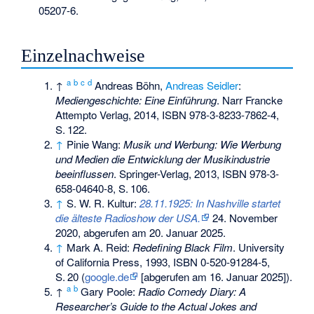
05207-6
.
Einzelnachweise
a
b
c
d
↑
Andreas Böhn
,
Andreas Seidler
:
Mediengeschichte: Eine Einführung
. Narr Francke
Attempto Verlag, 2014,
ISBN 978-3-8233-7862-4
,
S.
122
.
↑
Pinie Wang:
Musik und Werbung: Wie Werbung
und Medien die Entwicklung der Musikindustrie
beeinflussen
. Springer-Verlag, 2013,
ISBN 978-3-
658-04640-8
,
S.
106
.
↑
S. W. R. Kultur:
28.11.1925: In Nashville startet
die älteste Radioshow der USA.
24. November
2020,
abgerufen am 20. Januar 2025
.
↑
Mark A. Reid:
Redefining Black Film
. University
of California Press, 1993,
ISBN 0-520-91284-5
,
S.
20
(
google.de
[abgerufen am 16. Januar 2025]).
a
b
↑
Gary Poole:
Radio Comedy Diary: A
Researcher’s Guide to the Actual Jokes and