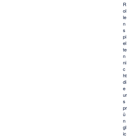
R
ol
le
n
s
pi
el
te
n
ni
c
ht
di
e
ur
s
pr
ü
n
gl
ic