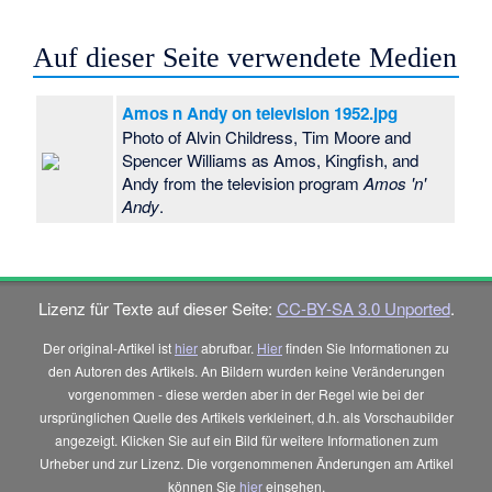
Auf dieser Seite verwendete Medien
Amos n Andy on television 1952.jpg
Photo of Alvin Childress, Tim Moore and
Spencer Williams as Amos, Kingfish, and
Andy from the television program
Amos 'n'
Andy
.
Lizenz für Texte auf dieser Seite:
CC-BY-SA 3.0 Unported
.
Der original-Artikel ist
hier
abrufbar.
Hier
finden Sie Informationen zu
den Autoren des Artikels. An Bildern wurden keine Veränderungen
vorgenommen - diese werden aber in der Regel wie bei der
ursprünglichen Quelle des Artikels verkleinert, d.h. als Vorschaubilder
angezeigt. Klicken Sie auf ein Bild für weitere Informationen zum
Urheber und zur Lizenz. Die vorgenommenen Änderungen am Artikel
können Sie
hier
einsehen.