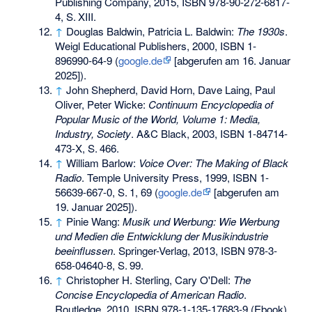
Publishing Company, 2015,
ISBN 978-90-272-6817-
4
,
S.
XIII
.
↑
Douglas Baldwin, Patricia L. Baldwin:
The 1930s
.
Weigl Educational Publishers, 2000,
ISBN 1-
896990-64-9
(
google.de
[abgerufen am 16. Januar
2025]).
↑
John Shepherd, David Horn, Dave Laing, Paul
Oliver, Peter Wicke:
Continuum Encyclopedia of
Popular Music of the World, Volume 1: Media,
Industry, Society
. A&C Black, 2003,
ISBN 1-84714-
473-X
,
S.
466
.
↑
William Barlow:
Voice Over: The Making of Black
Radio
. Temple University Press, 1999,
ISBN 1-
56639-667-0
,
S.
1, 69
(
google.de
[abgerufen am
19. Januar 2025]).
↑
Pinie Wang:
Musik und Werbung: Wie Werbung
und Medien die Entwicklung der Musikindustrie
beeinflussen
. Springer-Verlag, 2013,
ISBN 978-3-
658-04640-8
,
S.
99
.
↑
Christopher H. Sterling, Cary O'Dell:
The
Concise Encyclopedia of American Radio
.
Routledge, 2010,
ISBN 978-1-135-17683-9
(Ebook).