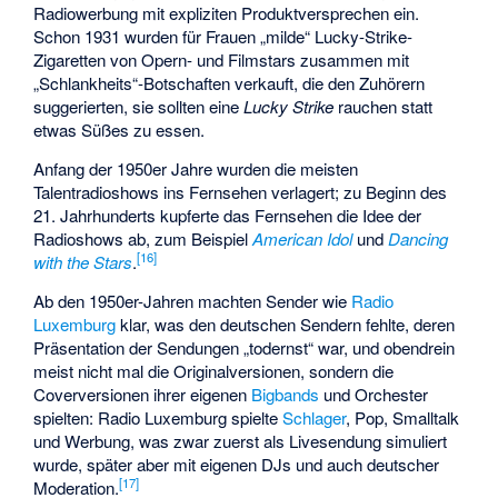
Radiowerbung mit expliziten Produktversprechen ein.
Schon 1931 wurden für Frauen „milde“ Lucky-Strike-
Zigaretten von Opern- und Filmstars zusammen mit
„Schlankheits“-Botschaften verkauft, die den Zuhörern
suggerierten, sie sollten eine
Lucky Strike
rauchen statt
etwas Süßes zu essen.
Anfang der 1950er Jahre wurden die meisten
Talentradioshows ins Fernsehen verlagert; zu Beginn des
21. Jahrhunderts kupferte das Fernsehen die Idee der
Radioshows ab, zum Beispiel
American Idol
und
Dancing
[
16
]
with the Stars
.
Ab den 1950er-Jahren machten Sender wie
Radio
Luxemburg
klar, was den deutschen Sendern fehlte, deren
Präsentation der Sendungen „todernst“ war, und obendrein
meist nicht mal die Originalversionen, sondern die
Coverversionen ihrer eigenen
Bigbands
und Orchester
spielten: Radio Luxemburg spielte
Schlager
, Pop, Smalltalk
und Werbung, was zwar zuerst als Livesendung simuliert
wurde, später aber mit eigenen DJs und auch deutscher
[
17
]
Moderation.