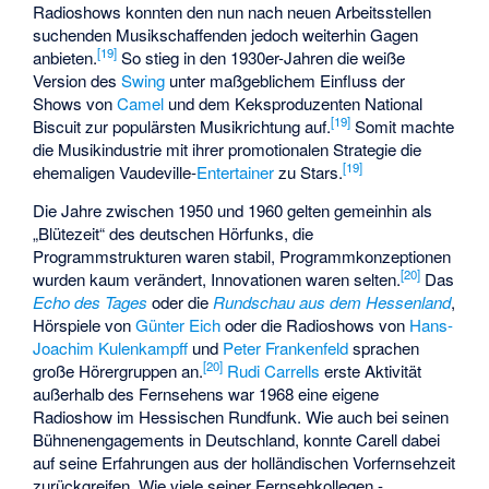
Radioshows konnten den nun nach neuen Arbeitsstellen
suchenden Musikschaffenden jedoch weiterhin Gagen
[
19
]
anbieten.
So stieg in den 1930er-Jahren die weiße
Version des
Swing
unter maßgeblichem Einfluss der
Shows von
Camel
und dem Keksproduzenten
National
[
19
]
Biscuit
zur populärsten Musikrichtung auf.
Somit machte
die Musikindustrie mit ihrer promotionalen Strategie die
[
19
]
ehemaligen Vaudeville-
Entertainer
zu Stars.
Die Jahre zwischen 1950 und 1960 gelten gemeinhin als
„Blütezeit“ des deutschen Hörfunks, die
Programmstrukturen waren stabil, Programmkonzeptionen
[
20
]
wurden kaum verändert, Innovationen waren selten.
Das
Echo des Tages
oder die
Rundschau aus dem Hessenland
,
Hörspiele von
Günter Eich
oder die Radioshows von
Hans-
Joachim Kulenkampff
und
Peter Frankenfeld
sprachen
[
20
]
große Hörergruppen an.
Rudi Carrells
erste Aktivität
außerhalb des Fernsehens war 1968 eine eigene
Radioshow im Hessischen Rundfunk. Wie auch bei seinen
Bühnenengagements in Deutschland, konnte Carell dabei
auf seine Erfahrungen aus der holländischen Vorfernsehzeit
zurückgreifen. Wie viele seiner Fernsehkollegen -