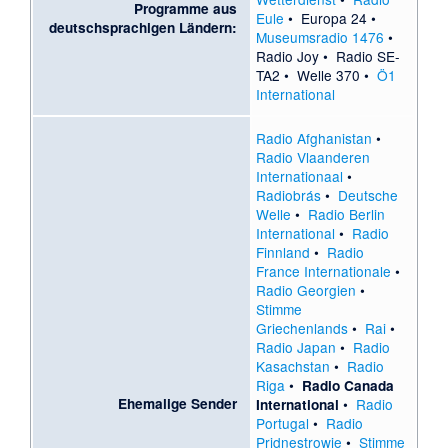
Programme aus
Eule
•
Europa 24
•
deutschsprachigen Ländern:
Museumsradio 1476
•
Radio Joy
•
Radio SE-
TA2
•
Welle 370
•
Ö1
International
Radio Afghanistan
•
Radio Vlaanderen
Internationaal
•
Radiobrás
•
Deutsche
Welle
•
Radio Berlin
International
•
Radio
Finnland
•
Radio
France Internationale
•
Radio Georgien
•
Stimme
Griechenlands
•
Rai
•
Radio Japan
•
Radio
Kasachstan
•
Radio
Riga
•
Radio Canada
Ehemalige Sender
•
Radio
International
Portugal
•
Radio
Pridnestrowje
•
Stimme