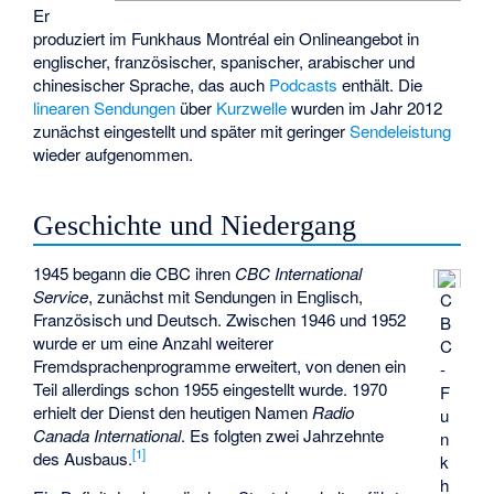
Er
produziert im Funkhaus Montréal ein Onlineangebot in
englischer, französischer, spanischer, arabischer und
chinesischer Sprache, das auch
Podcasts
enthält. Die
linearen Sendungen
über
Kurzwelle
wurden im Jahr 2012
zunächst eingestellt und später mit geringer
Sendeleistung
wieder aufgenommen.
Geschichte und Niedergang
1945 begann die CBC ihren
CBC International
Service
, zunächst mit Sendungen in Englisch,
C
Französisch und Deutsch. Zwischen 1946 und 1952
B
wurde er um eine Anzahl weiterer
C
Fremdsprachenprogramme erweitert, von denen ein
-
Teil allerdings schon 1955 eingestellt wurde. 1970
F
erhielt der Dienst den heutigen Namen
Radio
u
Canada International
. Es folgten zwei Jahrzehnte
n
[1]
des Ausbaus.
k
h