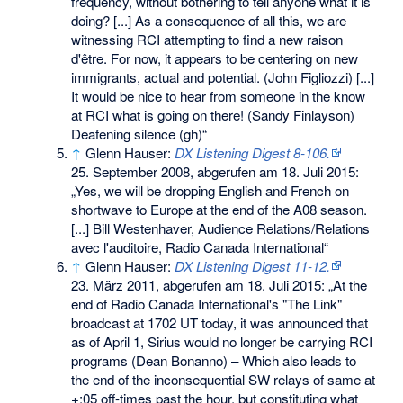
frequency, without bothering to tell anyone what it is
doing? [...] As a consequence of all this, we are
witnessing RCI attempting to find a new raison
d'être. For now, it appears to be centering on new
immigrants, actual and potential. (John Figliozzi) [...]
It would be nice to hear from someone in the know
at RCI what is going on there! (Sandy Finlayson)
Deafening silence (gh)“
↑
Glenn Hauser:
DX Listening Digest 8-106.
25. September 2008,
abgerufen am 18. Juli 2015
:
„Yes, we will be dropping English and French on
shortwave to Europe at the end of the A08 season.
[...] Bill Westenhaver, Audience Relations/Relations
avec l'auditoire, Radio Canada International“
↑
Glenn Hauser:
DX Listening Digest 11-12.
23. März 2011,
abgerufen am 18. Juli 2015
: „At the
end of Radio Canada International's "The Link"
broadcast at 1702 UT today, it was announced that
as of April 1, Sirius would no longer be carrying RCI
programs (Dean Bonanno) – Which also leads to
the end of the inconsequential SW relays of same at
+:05 off-times past the hour, but constituting what