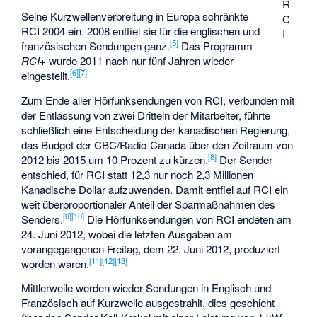
R
Seine Kurzwellenverbreitung in Europa schränkte
C
RCI 2004 ein. 2008 entfiel sie für die englischen und
I
[5]
französischen Sendungen ganz.
Das Programm
RCI+
wurde 2011 nach nur fünf Jahren wieder
[6]
[7]
eingestellt.
Zum Ende aller Hörfunksendungen von RCI, verbunden mit
der Entlassung von zwei Dritteln der Mitarbeiter, führte
schließlich eine Entscheidung der kanadischen Regierung,
das Budget der CBC/Radio-Canada über den Zeitraum von
[8]
2012 bis 2015 um 10 Prozent zu kürzen.
Der Sender
entschied, für RCI statt 12,3 nur noch 2,3 Millionen
Kanadische Dollar aufzuwenden. Damit entfiel auf RCI ein
weit überproportionaler Anteil der Sparmaßnahmen des
[9]
[10]
Senders.
Die Hörfunksendungen von RCI endeten am
24. Juni 2012, wobei die letzten Ausgaben am
vorangegangenen Freitag, dem 22. Juni 2012, produziert
[11]
[12]
[13]
worden waren.
Mittlerweile werden wieder Sendungen in Englisch und
Französisch auf Kurzwelle ausgestrahlt, dies geschieht