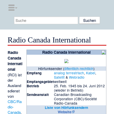
Radio Canada International
Radio Canada International
Radio
Canada
Internati
Hörfunksender (
öffentlich-rechtlich
)
onal
analog
terrestrisch
,
Kabel
,
Empfang
(RCI) ist
Satellit
&
Webradio
der
weltweit
Empfangsgebiet
Ausland
25. Feb. 1945 bis 24. Juni 2012
Betrieb
(wieder in Betrieb)
sdienst
Canadian Broadcasting
Sendeanstalt
von
Corporation (CBC)/Société
CBC/Ra
Radio-Canada
dio-
Liste von Hörfunksendern
Canada
.
Website