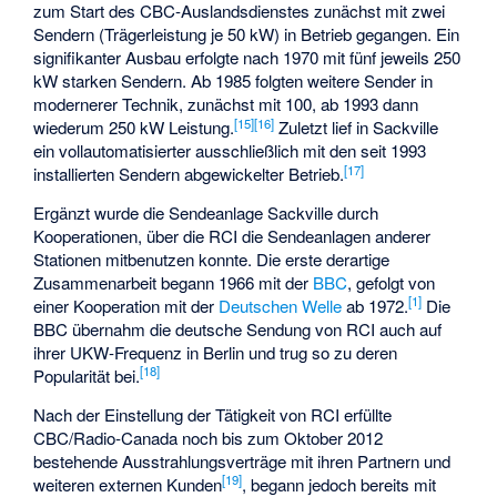
zum Start des CBC-Auslandsdienstes zunächst mit zwei
Sendern (Trägerleistung je 50 kW) in Betrieb gegangen. Ein
signifikanter Ausbau erfolgte nach 1970 mit fünf jeweils 250
kW starken Sendern. Ab 1985 folgten weitere Sender in
modernerer Technik, zunächst mit 100, ab 1993 dann
[15]
[16]
wiederum 250 kW Leistung.
Zuletzt lief in Sackville
ein vollautomatisierter ausschließlich mit den seit 1993
[17]
installierten Sendern abgewickelter Betrieb.
Ergänzt wurde die Sendeanlage Sackville durch
Kooperationen, über die RCI die Sendeanlagen anderer
Stationen mitbenutzen konnte. Die erste derartige
Zusammenarbeit begann 1966 mit der
BBC
, gefolgt von
[1]
einer Kooperation mit der
Deutschen Welle
ab 1972.
Die
BBC übernahm die deutsche Sendung von RCI auch auf
ihrer UKW-Frequenz in Berlin und trug so zu deren
[18]
Popularität bei.
Nach der Einstellung der Tätigkeit von RCI erfüllte
CBC/Radio-Canada noch bis zum Oktober 2012
bestehende Ausstrahlungsverträge mit ihren Partnern und
[19]
weiteren externen Kunden
, begann jedoch bereits mit