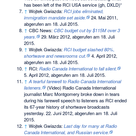
has been left of the RCI USA service (gh, DXLD)“
↑
Wojtek Gwiazda:
RCI jobs eliminated,
immigration mandate set aside.
24. Mai 2011,
abgerufen am 18. Juli 2015
.
↑
CBC News:
CBC budget cut by $115M over 3
years.
29. März 2012,
abgerufen am 18. Juli
2015
.
↑
Wojtek Gwiazda:
RCI budget slashed 80%,
shortwave and newsrooms cut.
4. April 2012,
abgerufen am 18. Juli 2015
.
↑
RCI:
Radio Canada International to fall silent.
5. April 2012,
abgerufen am 18. Juli 2015
.
↑
A tearful farewell to Radio Canada International
listeners.
(Video) Radio Canada International
journalist Marc Montgomery broke down in tears
during his farewell speech to listeners as RCI ended
its 67-year history of shortwave broadcasts
yesterday. 22. Juni 2012,
abgerufen am 18. Juli
2015
.
↑
Wojtek Gwiazda:
Last day for many at Radio
Canada International, and Russian service.