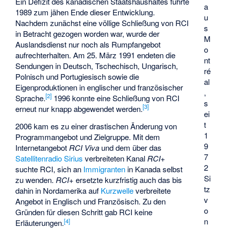
Ein Defizit des kanadischen Staatshaushaltes führte
a
1989 zum jähen Ende dieser Entwicklung.
u
Nachdem zunächst eine völlige Schließung von RCI
s
in Betracht gezogen worden war, wurde der
M
Auslandsdienst nur noch als Rumpfangebot
o
aufrechterhalten. Am 25. März 1991 endeten die
nt
Sendungen in Deutsch, Tschechisch, Ungarisch,
ré
Polnisch und Portugiesisch sowie die
al
Eigenproduktionen in englischer und französischer
,
[2]
Sprache.
1996 konnte eine Schließung von RCI
s
[3]
erneut nur knapp abgewendet werden.
ei
t
2006 kam es zu einer drastischen Änderung von
1
Programmangebot und Zielgruppe. Mit dem
9
Internetangebot
RCI Viva
und dem über das
7
Satellitenradio Sirius
verbreiteten Kanal
RCI+
2
suchte RCI, sich an
Immigranten
in Kanada selbst
Si
zu wenden.
RCI+
ersetzte kurzfristig auch das bis
tz
dahin in Nordamerika auf
Kurzwelle
verbreitete
v
Angebot in Englisch und Französisch. Zu den
o
Gründen für diesen Schritt gab RCI keine
n
[4]
Erläuterungen.