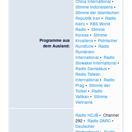
China International
•
Stimme Indonesiens
•
Stimme der Islamischen
Republik Iran
•
Radio
Kairo
•
KBS World
Radio
•
Stimme
Koreas
•
Stimme
Programme aus
Kroatiens
•
Polnischer
dem Ausland:
Rundfunk
•
Radio
Rumänien
International
•
Radio
Slowakei International
•
Radio Damaskus
•
Radio Taiwan
International
•
Radio
Prag
•
Stimme der
Türkei
•
Radio
Vatikan
•
Stimme
Vietnams
Radio HCJB
•
Channel
292
•
Radio DARC
•
Deutscher
Wetterdienst
•
Radio