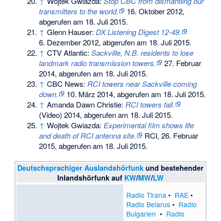
↑
Wojtek Gwiazda:
Stop CBC from dismantling our
transmitters to the world.
16. Oktober 2012,
abgerufen am 18. Juli 2015
.
↑
Glenn Hauser:
DX Listening Digest 12-49.
6. Dezember 2012,
abgerufen am 18. Juli 2015
.
↑
CTV Atlantic:
Sackville, N.B. residents to lose
landmark radio transmission towers.
27. Februar
2014,
abgerufen am 18. Juli 2015
.
↑
CBC News:
RCI towers near Sackville coming
down.
10. März 2014,
abgerufen am 18. Juli 2015
.
↑
Amanda Dawn Christie:
RCI towers fall.
(Video) 2014,
abgerufen am 18. Juli 2015
.
↑
Wojtek Gwiazda:
Experimental film shows life
and death of RCI antenna site.
RCI, 26. Februar
2015,
abgerufen am 18. Juli 2015
.
Deutschsprachiger Auslandshörfunk
und bestehender
Inlandshörfunk auf
KW
/
MW
/
LW
Radio Tirana
•
RAE
•
Radio Belarus
•
Radio
Bulgarien
•
Radio