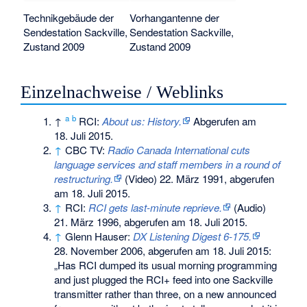
Technikgebäude der
Vorhangantenne der
Sendestation Sackville,
Sendestation Sackville,
Zustand 2009
Zustand 2009
Einzelnachweise / Weblinks
a
b
↑
RCI:
About us: History.
Abgerufen am
18. Juli 2015
.
↑
CBC TV:
Radio Canada International cuts
language services and staff members in a round of
restructuring.
(Video) 22. März 1991,
abgerufen
am 18. Juli 2015
.
↑
RCI:
RCI gets last-minute reprieve.
(Audio)
21. März 1996,
abgerufen am 18. Juli 2015
.
↑
Glenn Hauser:
DX Listening Digest 6-175.
28. November 2006,
abgerufen am 18. Juli 2015
:
„Has RCI dumped its usual morning programming
and just plugged the RCI+ feed into one Sackville
transmitter rather than three, on a new announced