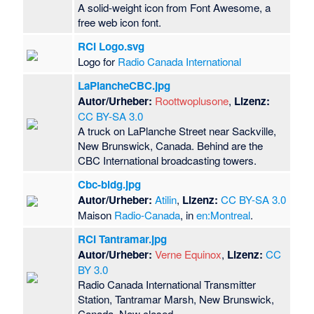
A solid-weight icon from Font Awesome, a
free web icon font.
RCI Logo.svg
Logo for
Radio Canada International
LaPlancheCBC.jpg
Autor/Urheber:
Roottwoplusone
,
Lizenz:
CC BY-SA 3.0
A truck on LaPlanche Street near Sackville,
New Brunswick, Canada. Behind are the
CBC International broadcasting towers.
Cbc-bldg.jpg
Autor/Urheber:
Atilin
,
Lizenz:
CC BY-SA 3.0
Maison
Radio-Canada
, in
en:Montreal
.
RCI Tantramar.jpg
Autor/Urheber:
Verne Equinox
,
Lizenz:
CC
BY 3.0
Radio Canada International Transmitter
Station, Tantramar Marsh, New Brunswick,
Canada. Now closed.