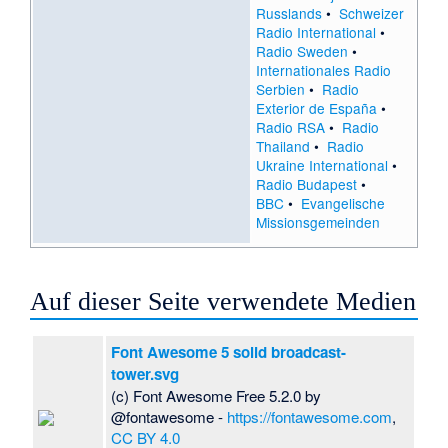
Russlands
•
Schweizer
Radio International
•
Radio Sweden
•
Internationales Radio
Serbien
•
Radio
Exterior de España
•
Radio RSA
•
Radio
Thailand
•
Radio
Ukraine International
•
Radio Budapest
•
BBC
•
Evangelische
Missionsgemeinden
Auf dieser Seite verwendete Medien
Font Awesome 5 solid broadcast-
tower.svg
(c) Font Awesome Free 5.2.0 by
@fontawesome -
https://fontawesome.com
,
CC BY 4.0