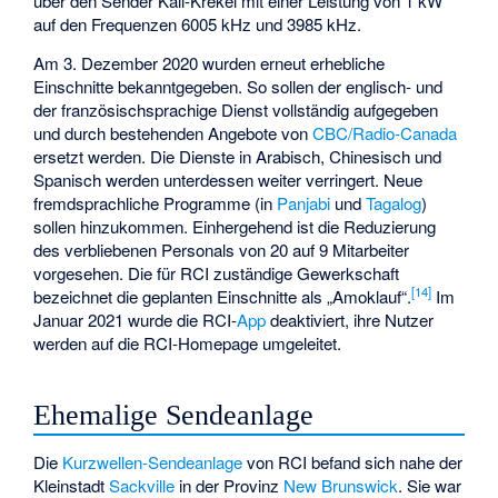
über den Sender Kall-Krekel mit einer Leistung von 1 kW
auf den Frequenzen 6005 kHz und 3985 kHz.
Am 3. Dezember 2020 wurden erneut erhebliche
Einschnitte bekanntgegeben. So sollen der englisch- und
der französischsprachige Dienst vollständig aufgegeben
und durch bestehenden Angebote von
CBC/Radio-Canada
ersetzt werden. Die Dienste in Arabisch, Chinesisch und
Spanisch werden unterdessen weiter verringert. Neue
fremdsprachliche Programme (in
Panjabi
und
Tagalog
)
sollen hinzukommen. Einhergehend ist die Reduzierung
des verbliebenen Personals von 20 auf 9 Mitarbeiter
vorgesehen. Die für RCI zuständige Gewerkschaft
[14]
bezeichnet die geplanten Einschnitte als „Amoklauf“.
Im
Januar 2021 wurde die RCI-
App
deaktiviert, ihre Nutzer
werden auf die RCI-Homepage umgeleitet.
Ehemalige Sendeanlage
Die
Kurzwellen-Sendeanlage
von RCI befand sich nahe der
Kleinstadt
Sackville
in der Provinz
New Brunswick
. Sie war