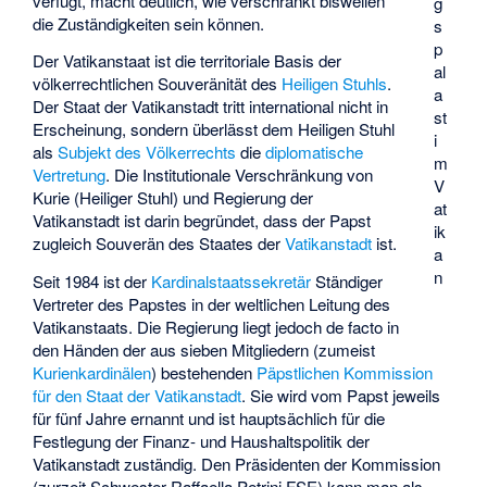
verfügt, macht deutlich, wie verschränkt bisweilen
g
die Zuständigkeiten sein können.
s
p
Der Vatikanstaat ist die territoriale Basis der
al
völkerrechtlichen Souveränität des
Heiligen Stuhls
.
a
Der Staat der Vatikanstadt tritt international nicht in
st
Erscheinung, sondern überlässt dem Heiligen Stuhl
i
als
Subjekt des Völkerrechts
die
diplomatische
m
Vertretung
. Die Institutionale Verschränkung von
V
Kurie (Heiliger Stuhl) und Regierung der
at
Vatikanstadt ist darin begründet, dass der Papst
ik
zugleich Souverän des Staates der
Vatikanstadt
ist.
a
n
Seit 1984 ist der
Kardinalstaatssekretär
Ständiger
Vertreter des Papstes in der weltlichen Leitung des
Vatikanstaats. Die Regierung liegt jedoch de facto in
den Händen der aus sieben Mitgliedern (zumeist
Kurienkardinälen
) bestehenden
Päpstlichen Kommission
für den Staat der Vatikanstadt
. Sie wird vom Papst jeweils
für fünf Jahre ernannt und ist hauptsächlich für die
Festlegung der Finanz- und Haushaltspolitik der
Vatikanstadt zuständig. Den Präsidenten der Kommission
(zurzeit Schwester
Raffaella Petrini
FSE
) kann man als