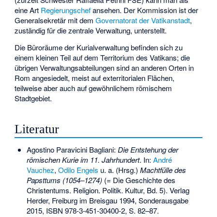
eine Art
Regierungschef
ansehen. Der Kommission ist der
Generalsekretär mit dem
Governatorat der Vatikanstadt
,
zuständig für die zentrale Verwaltung, unterstellt.
Die Büroräume der Kurialverwaltung befinden sich zu
einem kleinen Teil auf dem Territorium des Vatikans; die
übrigen Verwaltungsabteilungen sind an anderen Orten in
Rom angesiedelt, meist auf
exterritorialen Flächen
,
teilweise aber auch auf gewöhnlichem römischem
Stadtgebiet.
Literatur
Agostino Paravicini Bagliani:
Die Entstehung der
römischen Kurie im 11. Jahrhundert
. In:
André
Vauchez
,
Odilo Engels
u. a. (Hrsg.)
Machtfülle des
Papsttums (1054–1274)
(= Die Geschichte des
Christentums. Religion. Politik. Kultur, Bd. 5). Verlag
Herder, Freiburg im Breisgau 1994, Sonderausgabe
2015,
ISBN 978-3-451-30400-2
, S. 82–87.