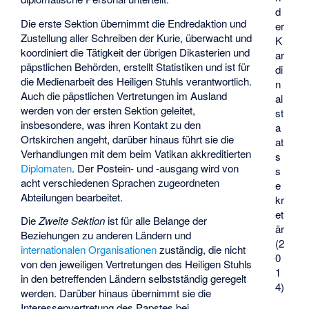
d
Die erste Sektion übernimmt die Endredaktion und
er
Zustellung aller Schreiben der Kurie, überwacht und
K
koordiniert die Tätigkeit der übrigen Dikasterien und
ar
päpstlichen Behörden, erstellt Statistiken und ist für
di
die Medienarbeit des Heiligen Stuhls verantwortlich.
n
Auch die päpstlichen Vertretungen im Ausland
al
werden von der ersten Sektion geleitet,
st
insbesondere, was ihren Kontakt zu den
a
Ortskirchen angeht, darüber hinaus führt sie die
at
Verhandlungen mit dem beim Vatikan akkreditierten
s
Diplomaten
. Der Postein- und -ausgang wird von
s
acht verschiedenen Sprachen zugeordneten
e
Abteilungen bearbeitet.
kr
et
Die
Zweite Sektion
ist für alle Belange der
är
Beziehungen zu anderen Ländern und
(2
internationalen Organisationen
zuständig, die nicht
0
von den jeweiligen Vertretungen des Heiligen Stuhls
1
in den betreffenden Ländern selbstständig geregelt
4)
werden. Darüber hinaus übernimmt sie die
Interessenvertretung des Papstes bei