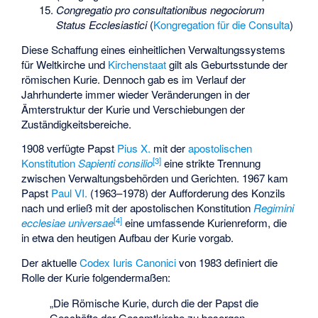
Congregatio pro consultationibus negociorum
Status Ecclesiastici
(
Kongregation für die Consulta
)
Diese Schaffung eines einheitlichen Verwaltungssystems
für Weltkirche und
Kirchenstaat
gilt als Geburtsstunde der
römischen Kurie. Dennoch gab es im Verlauf der
Jahrhunderte immer wieder Veränderungen in der
Ämterstruktur der Kurie und Verschiebungen der
Zuständigkeitsbereiche.
1908 verfügte Papst
Pius X.
mit der
apostolischen
[
3
]
Konstitution
Sapienti consilio
eine strikte Trennung
zwischen Verwaltungsbehörden und Gerichten. 1967 kam
Papst
Paul VI.
(1963–1978) der Aufforderung des Konzils
nach und erließ mit der apostolischen Konstitution
Regimini
[
4
]
ecclesiae universae
eine umfassende Kurienreform, die
in etwa den heutigen Aufbau der Kurie vorgab.
Der aktuelle
Codex Iuris Canonici
von 1983 definiert die
Rolle der Kurie folgendermaßen:
„Die Römische Kurie, durch die der Papst die
Geschäfte der Gesamtkirche zu besorgen