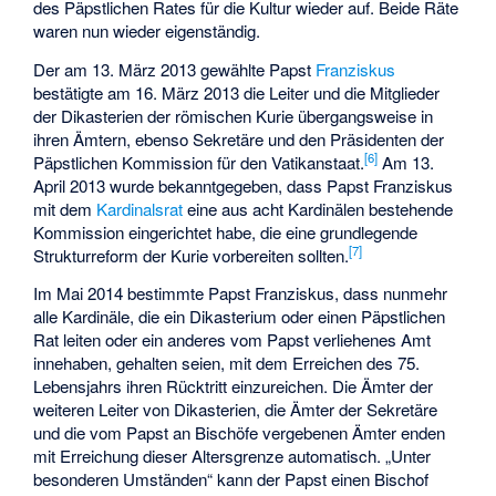
des Päpstlichen Rates für die Kultur wieder auf. Beide Räte
waren nun wieder eigenständig.
Der am 13. März 2013 gewählte Papst
Franziskus
bestätigte am 16. März 2013 die Leiter und die Mitglieder
der Dikasterien der römischen Kurie übergangsweise in
ihren Ämtern, ebenso Sekretäre und den Präsidenten der
[
6
]
Päpstlichen Kommission für den Vatikanstaat.
Am 13.
April 2013 wurde bekanntgegeben, dass Papst Franziskus
mit dem
Kardinalsrat
eine aus acht Kardinälen bestehende
Kommission eingerichtet habe, die eine grundlegende
[
7
]
Strukturreform der Kurie vorbereiten sollten.
Im Mai 2014 bestimmte Papst Franziskus, dass nunmehr
alle Kardinäle, die ein Dikasterium oder einen Päpstlichen
Rat leiten oder ein anderes vom Papst verliehenes Amt
innehaben, gehalten seien, mit dem Erreichen des 75.
Lebensjahrs ihren Rücktritt einzureichen. Die Ämter der
weiteren Leiter von Dikasterien, die Ämter der Sekretäre
und die vom Papst an Bischöfe vergebenen Ämter enden
mit Erreichung dieser Altersgrenze automatisch. „Unter
besonderen Umständen“ kann der Papst einen Bischof