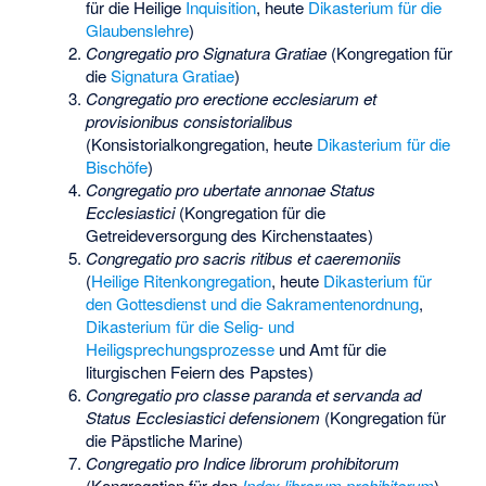
für die Heilige
Inquisition
, heute
Dikasterium für die
Glaubenslehre
)
Congregatio pro Signatura Gratiae
(Kongregation für
die
Signatura Gratiae
)
Congregatio pro erectione ecclesiarum et
provisionibus consistorialibus
(Konsistorialkongregation, heute
Dikasterium für die
Bischöfe
)
Congregatio pro ubertate annonae Status
Ecclesiastici
(Kongregation für die
Getreideversorgung des Kirchenstaates)
Congregatio pro sacris ritibus et caeremoniis
(
Heilige Ritenkongregation
, heute
Dikasterium für
den Gottesdienst und die Sakramentenordnung
,
Dikasterium für die Selig- und
Heiligsprechungsprozesse
und
Amt für die
liturgischen Feiern des Papstes
)
Congregatio pro classe paranda et servanda ad
Status Ecclesiastici defensionem
(Kongregation für
die
Päpstliche Marine
)
Congregatio pro Indice librorum prohibitorum
(Kongregation für den
Index librorum prohibitorum
)