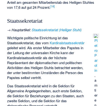
Anteil am gesamten Mitarbeiterstab des Heiligen Stuhles
[
18
]
von 17,6 auf gut 24 Prozent.
Staatssekretariat
→
Hauptartikel
:
Staatssekretariat (Heiliger Stuhl)
Wichtigste politische Einrichtung ist das
Pi
Staatssekretariat, das vom
Kardinalstaatssekretär
et
geleitet wird. Als erster Mitarbeiter des Papstes in
ro
der Leitung der universalen Kirche kann der
P
Kardinalstaatssekretär als der höchste
ar
Repräsentant der diplomatischen und politischen
ol
Aktivitäten des Heiligen Stuhls betrachtet werden,
in
der unter bestimmten Umständen die Person des
,
Papstes selbst vertritt.
a
m
Das Staatssekretariat wird in die Sektion für
ti
Allgemeine Angelegenheiten, auch erste Sektion,
er
die Sektion für Beziehungen zu den Staaten, auch
e
zweite Sektion, und die Sektion für das
n
diplomatische Personal unterteilt.