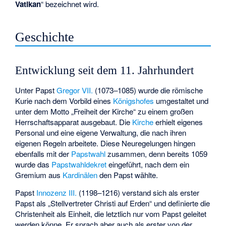
Vatikan
“ bezeichnet wird.
Geschichte
Entwicklung seit dem 11. Jahrhundert
Unter Papst
Gregor VII.
(1073–1085) wurde die römische
Kurie nach dem Vorbild eines
Königshofes
umgestaltet und
unter dem Motto „Freiheit der Kirche“ zu einem großen
Herrschaftsapparat ausgebaut. Die
Kirche
erhielt eigenes
Personal und eine eigene Verwaltung, die nach ihren
eigenen Regeln arbeitete. Diese Neuregelungen hingen
ebenfalls mit der
Papstwahl
zusammen, denn bereits 1059
wurde das
Papstwahldekret
eingeführt, nach dem ein
Gremium aus
Kardinälen
den Papst wählte.
Papst
Innozenz III.
(1198–1216) verstand sich als erster
Papst als „
Stellvertreter Christi auf Erden
“ und definierte die
Christenheit als Einheit, die letztlich nur vom Papst geleitet
werden könne. Er sprach aber auch als erster von der