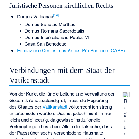
Juristische Personen kirchlichen Rechts
[
19
]
Domus Vaticanae
Domus Sanctae Marthae
Domus Romana Sacerdotalis
Domus Internationalis Paulus VI.
Casa San Benedetto
Fondazione Centesimus Annus Pro Pontifice (CAPP)
Verbindungen mit dem Staat der
Vatikanstadt
Von der Kurie, die für die Leitung und Verwaltung der
Gesamtkirche zuständig ist, muss die Regierung
R
des Staates der
Vatikanstadt
völkerrechtlich streng
e
unterschieden werden. Dies ist jedoch nicht immer
gi
leicht und eindeutig, da gewisse institutionelle
er
Verknüpfungen bestehen. Allein die Tatsache, dass
u
der Papst über sechs verschiedene Haushalte
n