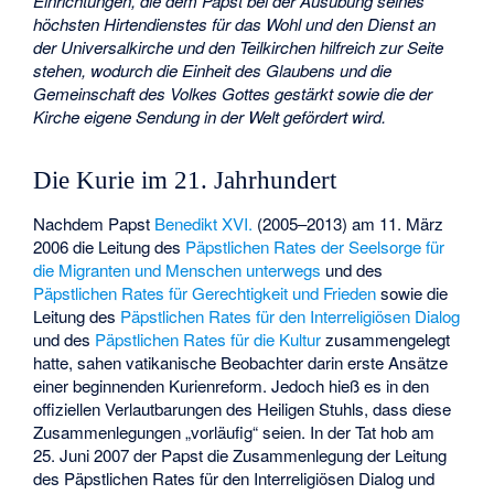
Einrichtungen, die dem Papst bei der Ausübung seines
höchsten Hirtendienstes für das Wohl und den Dienst an
der Universalkirche und den Teilkirchen hilfreich zur Seite
stehen, wodurch die Einheit des Glaubens und die
Gemeinschaft des Volkes Gottes gestärkt sowie die der
Kirche eigene Sendung in der Welt gefördert wird.
Die Kurie im 21. Jahrhundert
Nachdem Papst
Benedikt XVI.
(2005–2013) am 11. März
2006 die Leitung des
Päpstlichen Rates der Seelsorge für
die Migranten und Menschen unterwegs
und des
Päpstlichen Rates für Gerechtigkeit und Frieden
sowie die
Leitung des
Päpstlichen Rates für den Interreligiösen Dialog
und des
Päpstlichen Rates für die Kultur
zusammengelegt
hatte, sahen vatikanische Beobachter darin erste Ansätze
einer beginnenden Kurienreform. Jedoch hieß es in den
offiziellen Verlautbarungen des Heiligen Stuhls, dass diese
Zusammenlegungen „vorläufig“ seien. In der Tat hob am
25. Juni 2007 der Papst die Zusammenlegung der Leitung
des Päpstlichen Rates für den Interreligiösen Dialog und