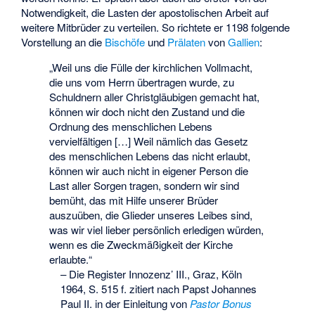
Notwendigkeit, die Lasten der apostolischen Arbeit auf
weitere Mitbrüder zu verteilen. So richtete er 1198 folgende
Vorstellung an die
Bischöfe
und
Prälaten
von
Gallien
:
„Weil uns die Fülle der kirchlichen Vollmacht,
die uns vom Herrn übertragen wurde, zu
Schuldnern aller Christgläubigen gemacht hat,
können wir doch nicht den Zustand und die
Ordnung des menschlichen Lebens
vervielfältigen […] Weil nämlich das Gesetz
des menschlichen Lebens das nicht erlaubt,
können wir auch nicht in eigener Person die
Last aller Sorgen tragen, sondern wir sind
bemüht, das mit Hilfe unserer Brüder
auszuüben, die Glieder unseres Leibes sind,
was wir viel lieber persönlich erledigen würden,
wenn es die Zweckmäßigkeit der Kirche
erlaubte.“
–
Die Register Innozenz’ III., Graz, Köln
1964, S. 515 f. zitiert nach Papst Johannes
Paul II. in der Einleitung von
Pastor Bonus