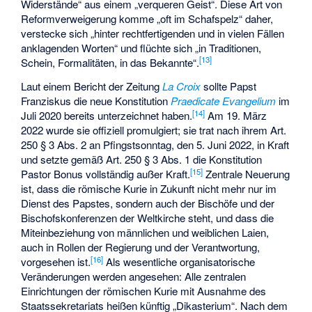
Widerstände“ aus einem „verqueren Geist“. Diese Art von
Reformverweigerung komme „oft im Schafspelz“ daher,
verstecke sich „hinter rechtfertigenden und in vielen Fällen
anklagenden Worten“ und flüchte sich „in Traditionen,
[
13
]
Schein, Formalitäten, in das Bekannte“.
Laut einem Bericht der Zeitung
La Croix
sollte Papst
Franziskus die neue Konstitution
Praedicate Evangelium
im
[
14
]
Juli 2020 bereits unterzeichnet haben.
Am 19. März
2022 wurde sie offiziell promulgiert; sie trat nach ihrem Art.
250 § 3 Abs. 2 an Pfingstsonntag, den 5. Juni 2022, in Kraft
und setzte gemäß Art. 250 § 3 Abs. 1 die Konstitution
[
15
]
Pastor Bonus vollständig außer Kraft.
Zentrale Neuerung
ist, dass die römische Kurie in Zukunft nicht mehr nur im
Dienst des Papstes, sondern auch der Bischöfe und der
Bischofskonferenzen der Weltkirche steht, und dass die
Miteinbeziehung von männlichen und weiblichen Laien,
auch in Rollen der Regierung und der Verantwortung,
[
16
]
vorgesehen ist.
Als wesentliche organisatorische
Veränderungen werden angesehen: Alle zentralen
Einrichtungen der römischen Kurie mit Ausnahme des
Staatssekretariats heißen künftig „Dikasterium“. Nach dem