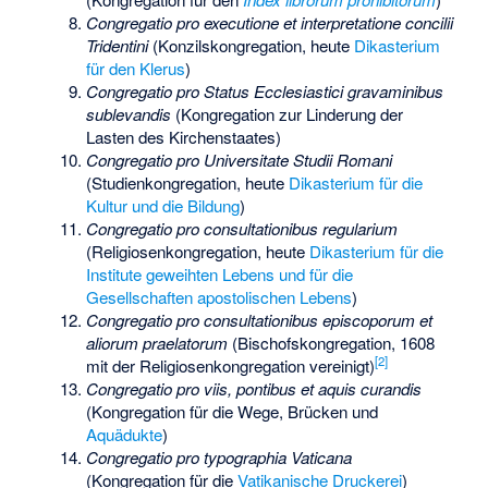
Congregatio pro executione et interpretatione concilii
Tridentini
(Konzilskongregation, heute
Dikasterium
für den Klerus
)
Congregatio pro Status Ecclesiastici gravaminibus
sublevandis
(Kongregation zur Linderung der
Lasten des Kirchenstaates)
Congregatio pro Universitate Studii Romani
(Studienkongregation, heute
Dikasterium für die
Kultur und die Bildung
)
Congregatio pro consultationibus regularium
(
Religiosen
kongregation, heute
Dikasterium für die
Institute geweihten Lebens und für die
Gesellschaften apostolischen Lebens
)
Congregatio pro consultationibus episcoporum et
aliorum praelatorum
(Bischofskongregation, 1608
[
2
]
mit der Religiosenkongregation vereinigt)
Congregatio pro viis, pontibus et aquis curandis
(Kongregation für die Wege, Brücken und
Aquädukte
)
Congregatio pro typographia Vaticana
(Kongregation für die
Vatikanische Druckerei
)