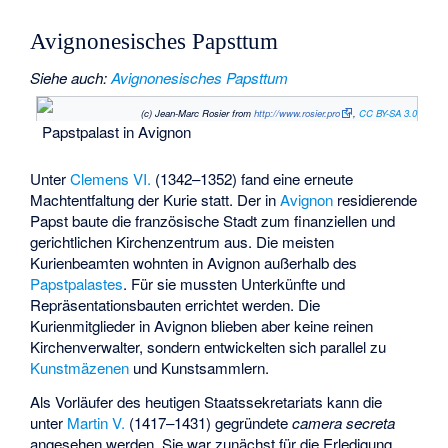
Avignonesisches Papsttum
Siehe auch
:
Avignonesisches Papsttum
(c) Jean-Marc Rosier from
http://www.rosier.pro
,
CC BY-SA 3.0
Papstpalast in Avignon
Unter
Clemens VI.
(1342–1352) fand eine erneute
Machtentfaltung der Kurie statt. Der in
Avignon
residierende
Papst baute die französische Stadt zum finanziellen und
gerichtlichen Kirchenzentrum aus. Die meisten
Kurienbeamten wohnten in Avignon außerhalb des
Papstpalastes
. Für sie mussten Unterkünfte und
Repräsentationsbauten errichtet werden. Die
Kurienmitglieder in Avignon blieben aber keine reinen
Kirchenverwalter, sondern entwickelten sich parallel zu
Kunstmäzenen
und Kunstsammlern.
Als Vorläufer des heutigen Staatssekretariats kann die
unter
Martin V.
(1417–1431) gegründete
camera secreta
angesehen werden. Sie war zunächst für die Erledigung