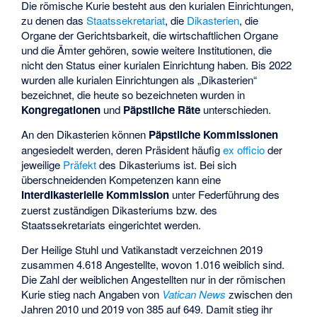
Die römische Kurie besteht aus den kurialen Einrichtungen,
zu denen das
Staatssekretariat
, die
Dikasterien
, die
Organe der Gerichtsbarkeit, die wirtschaftlichen Organe
und die Ämter gehören, sowie weitere Institutionen, die
nicht den Status einer kurialen Einrichtung haben. Bis 2022
wurden alle kurialen Einrichtungen als „Dikasterien“
bezeichnet, die heute so bezeichneten wurden in
Kongregationen
und
Päpstliche Räte
unterschieden.
An den Dikasterien können
Päpstliche Kommissionen
angesiedelt werden, deren Präsident häufig
ex officio
der
jeweilige
Präfekt
des Dikasteriums ist. Bei sich
überschneidenden Kompetenzen kann eine
Interdikasterielle Kommission
unter Federführung des
zuerst zuständigen Dikasteriums bzw. des
Staatssekretariats eingerichtet werden.
Der Heilige Stuhl und Vatikanstadt verzeichnen 2019
zusammen 4.618 Angestellte, wovon 1.016 weiblich sind.
Die Zahl der weiblichen Angestellten nur in der römischen
Kurie stieg nach Angaben von
Vatican News
zwischen den
Jahren 2010 und 2019 von 385 auf 649. Damit stieg ihr