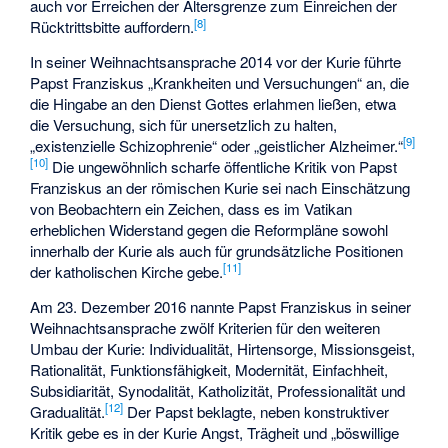
auch vor Erreichen der Altersgrenze zum Einreichen der
[
8
]
Rücktrittsbitte auffordern.
In seiner Weihnachtsansprache 2014 vor der Kurie führte
Papst Franziskus „Krankheiten und Versuchungen“ an, die
die Hingabe an den Dienst Gottes erlahmen ließen, etwa
die Versuchung, sich für unersetzlich zu halten,
[
9
]
„existenzielle Schizophrenie“ oder „geistlicher Alzheimer.“
[
10
]
Die ungewöhnlich scharfe öffentliche Kritik von Papst
Franziskus an der römischen Kurie sei nach Einschätzung
von Beobachtern ein Zeichen, dass es im Vatikan
erheblichen Widerstand gegen die Reformpläne sowohl
innerhalb der Kurie als auch für grundsätzliche Positionen
[
11
]
der katholischen Kirche gebe.
Am 23. Dezember 2016 nannte Papst Franziskus in seiner
Weihnachtsansprache zwölf Kriterien für den weiteren
Umbau der Kurie: Individualität, Hirtensorge, Missionsgeist,
Rationalität, Funktionsfähigkeit, Modernität, Einfachheit,
Subsidiarität, Synodalität, Katholizität, Professionalität und
[
12
]
Gradualität.
Der Papst beklagte, neben konstruktiver
Kritik gebe es in der Kurie Angst, Trägheit und „böswillige