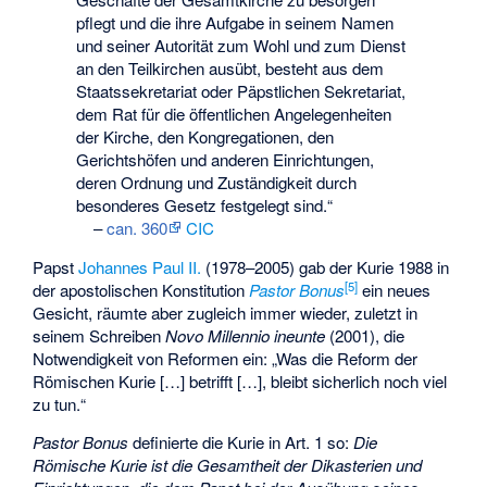
pflegt und die ihre Aufgabe in seinem Namen
und seiner Autorität zum Wohl und zum Dienst
an den Teilkirchen ausübt, besteht aus dem
Staatssekretariat oder Päpstlichen Sekretariat,
dem Rat für die öffentlichen Angelegenheiten
der Kirche, den Kongregationen, den
Gerichtshöfen und anderen Einrichtungen,
deren Ordnung und Zuständigkeit durch
besonderes Gesetz festgelegt sind.“
–
can. 360
CIC
Papst
Johannes Paul II.
(1978–2005) gab der Kurie 1988 in
[
5
]
der apostolischen Konstitution
Pastor Bonus
ein neues
Gesicht, räumte aber zugleich immer wieder, zuletzt in
seinem Schreiben
Novo Millennio ineunte
(2001), die
Notwendigkeit von Reformen ein: „Was die Reform der
Römischen Kurie […] betrifft […], bleibt sicherlich noch viel
zu tun.“
Pastor Bonus
definierte die Kurie in Art. 1 so:
Die
Römische Kurie ist die Gesamtheit der Dikasterien und