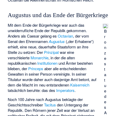
Augustus und das Ende der Bürgerkriege
Mit dem Ende der Bürgerkriege war auch das
unwiderrufliche Ende der Republik gekommen.
B
Anders als Caesar gelang es
Octavian
, der vom
r
Senat den Ehrennamen
Augustus
(„der Erhabene“)
o
erhielt, eine neue, dauerhafte Staatsform an ihre
n
Stelle zu setzen: Der
Prinzipat
war eine
z
verschleierte
Monarchie
, in der die alten
e
republikanischen
Institutionen
und Ämter bestehen
s
blieben, der
Princeps
aber alle entscheidenden
t
Gewalten in seiner Person vereinigte. In seiner
a
Titulatur wurde daher auch dasjenige Amt betont, auf
t
dem die Macht im neu entstandenen
Kaiserreich
u
tatsächlich beruhte: das des
Imperators
.
e
d
Noch 100 Jahre nach Augustus beklagte der
e
Geschichtsschreiber
Tacitus
den Untergang der
s
Republik. Den Römern jener Zeit war der Verlust an
A
politischer Freiheit, die mit dem Prinzipat einherging,