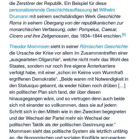
die Zerstörer der Republik. Ein Beispiel für diese
personalisierende Geschichtsauffassung
ist
Wilhelm
Drumann
mit seinem sechsbändigen Werk
Geschichte
Roms in seinem Übergang von der republikanischen zur
monarchischen Verfassung, oder: Pompeius, Caesar,
[
6
]
Cicero und ihre Zeitgenossen
, das 1834–1844 erschien.
Theodor Mommsen
sieht in seiner
Römischen Geschichte
die Ursache der Krise vor allem im Zusammentreffen einer
„ausgearteten Oligarchie“, welche nicht mehr das Wohl des
Staates, sondern nur noch ihre eigene Ämterkarriere
verfolgt habe, mit einer „schon im Keime vom Wurmfraß
ergriffenen Demokratie“. „Beide waren mit Notwendigkeit in
den Statusquo gebannt, da weder hüben noch drüben […]
ein politischer Plan sich fand, der über diesen
hinausgegangen wäre, und so vertrugen denn auch beide
sich mit einander so vollkommen, dass sie auf jedem
Schritt sich in den Mitteln wie in den Zwecken begegneten
und der Wechsel der Partei mehr ein Wechsel der
politischen Taktik als der politischen Gesinnung war.“
Mommsen sieht das politische System als letztlich unfähig
an, die ökonomischen und sozialen Konflikte anzupacken.