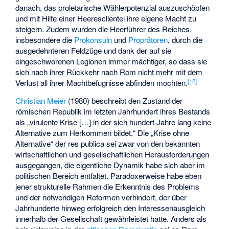
danach, das proletarische Wählerpotenzial auszuschöpfen
und mit Hilfe einer
Heeresclientel
ihre eigene Macht zu
steigern. Zudem wurden die Heerführer des Reiches,
insbesondere die
Prokonsuln
und
Proprätoren
, durch die
ausgedehnteren Feldzüge und dank der auf sie
eingeschworenen Legionen immer mächtiger, so dass sie
sich nach ihrer Rückkehr nach Rom nicht mehr mit dem
[
12
]
Verlust all ihrer Machtbefugnisse abfinden mochten.
Christian Meier
(1980) beschreibt den Zustand der
römischen Republik im letzten Jahrhundert ihres Bestands
als „virulente Krise […] in der sich hundert Jahre lang keine
Alternative zum Herkommen bildet.“ Die „Krise ohne
Alternative“ der res publica sei zwar von den bekannten
wirtschaftlichen und gesellschaftlichen Herausforderungen
ausgegangen, die eigentliche Dynamik habe sich aber im
politischen Bereich entfaltet. Paradoxerweise habe eben
jener strukturelle Rahmen die Erkenntnis des Problems
und der notwendigen Reformen verhindert, der über
Jahrhunderte hinweg erfolgreich den Interessenausgleich
innerhalb der Gesellschaft gewährleistet hatte. Anders als