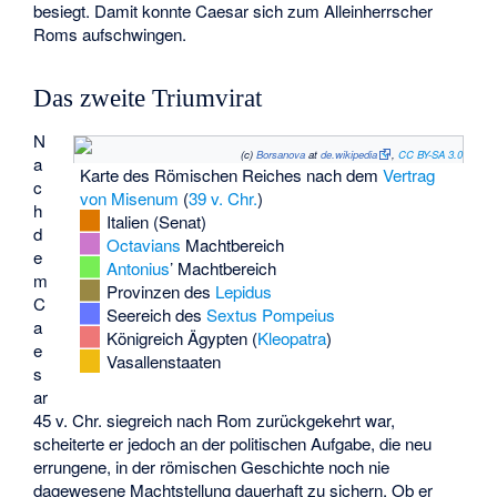
besiegt. Damit konnte Caesar sich zum Alleinherrscher
Roms aufschwingen.
Das zweite Triumvirat
N
(c)
Borsanova
at
de.wikipedia
,
CC BY-SA 3.0
a
Karte des Römischen Reiches nach dem
Vertrag
c
von Misenum
(
39 v. Chr.
)
h
Italien (Senat)
d
Octavians
Machtbereich
e
Antonius
’ Machtbereich
m
Provinzen des
Lepidus
C
Seereich des
Sextus Pompeius
a
Königreich Ägypten (
Kleopatra
)
e
Vasallenstaaten
s
ar
45 v. Chr. siegreich nach Rom zurückgekehrt war,
scheiterte er jedoch an der politischen Aufgabe, die neu
errungene, in der römischen Geschichte noch nie
dagewesene Machtstellung dauerhaft zu sichern. Ob er