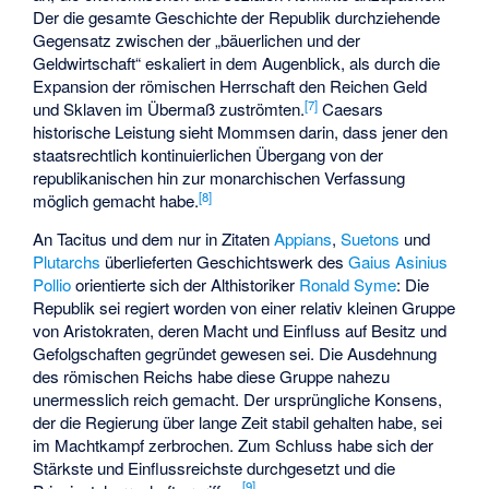
Der die gesamte Geschichte der Republik durchziehende
Gegensatz zwischen der „bäuerlichen und der
Geldwirtschaft“ eskaliert in dem Augenblick, als durch die
Expansion der römischen Herrschaft den Reichen Geld
[
7
]
und Sklaven im Übermaß zuströmten.
Caesars
historische Leistung sieht Mommsen darin, dass jener den
staatsrechtlich kontinuierlichen Übergang von der
republikanischen hin zur monarchischen Verfassung
[
8
]
möglich gemacht habe.
An Tacitus und dem nur in Zitaten
Appians
,
Suetons
und
Plutarchs
überlieferten Geschichtswerk des
Gaius Asinius
Pollio
orientierte sich der Althistoriker
Ronald Syme
: Die
Republik sei regiert worden von einer relativ kleinen Gruppe
von Aristokraten, deren Macht und Einfluss auf Besitz und
Gefolgschaften gegründet gewesen sei. Die Ausdehnung
des römischen Reichs habe diese Gruppe nahezu
unermesslich reich gemacht. Der ursprüngliche Konsens,
der die Regierung über lange Zeit stabil gehalten habe, sei
im Machtkampf zerbrochen. Zum Schluss habe sich der
Stärkste und Einflussreichste durchgesetzt und die
[
9
]