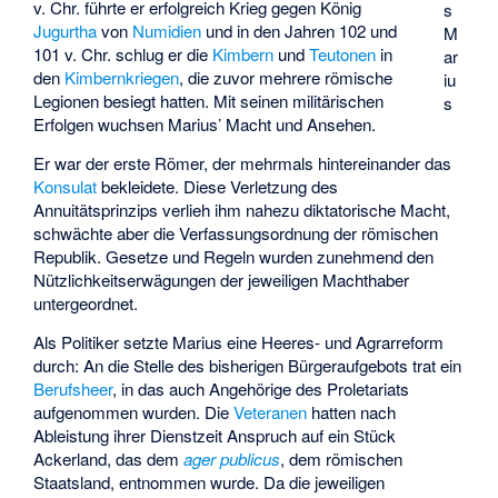
v. Chr. führte er erfolgreich Krieg gegen König
s
Jugurtha
von
Numidien
und in den Jahren 102 und
M
101 v. Chr. schlug er die
Kimbern
und
Teutonen
in
ar
den
Kimbernkriegen
, die zuvor mehrere römische
iu
Legionen besiegt hatten. Mit seinen militärischen
s
Erfolgen wuchsen Marius’ Macht und Ansehen.
Er war der erste Römer, der mehrmals hintereinander das
Konsulat
bekleidete. Diese Verletzung des
Annuitätsprinzips verlieh ihm nahezu diktatorische Macht,
schwächte aber die Verfassungsordnung der römischen
Republik. Gesetze und Regeln wurden zunehmend den
Nützlichkeitserwägungen der jeweiligen Machthaber
untergeordnet.
Als Politiker setzte Marius eine Heeres- und Agrarreform
durch: An die Stelle des bisherigen Bürgeraufgebots trat ein
Berufsheer
, in das auch Angehörige des Proletariats
aufgenommen wurden. Die
Veteranen
hatten nach
Ableistung ihrer Dienstzeit Anspruch auf ein Stück
Ackerland, das dem
ager publicus
, dem römischen
Staatsland, entnommen wurde. Da die jeweiligen