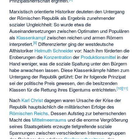
Prinzipatsherrschaft ergriffen.
Marxistisch orientierte Historiker deuteten den Untergang
der Römischen Republik als Ergebnis zunehmender
sozialer Ungleichheit: So wurde etwa die
Auseinandersetzungen zwischen Optimaten und Populären
als
Klassenkampf
zwischen reichen und armen Römern
[
6
]
interpretiert.
Differenzierter ging der westdeutsche
Althistoriker
Helmuth Schneider
vor: Nach ihm förderten die
Eroberungen die
Konzentration
der
Produktionsmittel
in der
Hand weniger, was die soziale Spaltung unter den Bürgern
habe anwachsen lassen. Diese Klassenkämpfe hätten zum
Untergang der Republik geführt: Der ihr folgende Prinzipat
sei der politische Preis gewesen, den die besitzenden
[
10
]
[
11
]
Klassen für die Rettung ihres Eigentums entrichteten.
Nach
Karl Christ
dagegen waren Ursache der Krise der
Republik hauptsächlich die militärischen Erfolge des
Römischen Reichs
. Dessen Aufstieg zur beherrschenden
Macht des
Mittelmeerraums
und die enorme Vergrößerung
seines Staatsgebiets erzeugte tiefgreifende soziale
Spannungen zwischen verschiedenen Interessengruppen