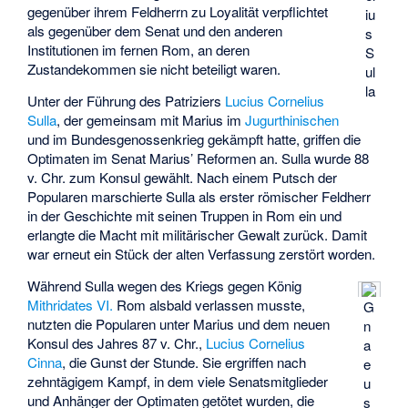
gegenüber ihrem Feldherrn zu Loyalität verpflichtet
iu
als gegenüber dem Senat und den anderen
s
Institutionen im fernen Rom, an deren
S
Zustandekommen sie nicht beteiligt waren.
ul
la
Unter der Führung des Patriziers
Lucius Cornelius
Sulla
, der gemeinsam mit Marius im
Jugurthinischen
und im Bundesgenossenkrieg gekämpft hatte, griffen die
Optimaten im Senat Marius’ Reformen an. Sulla wurde 88
v. Chr. zum Konsul gewählt. Nach einem Putsch der
Popularen marschierte Sulla als erster römischer Feldherr
in der Geschichte mit seinen Truppen in Rom ein und
erlangte die Macht mit militärischer Gewalt zurück. Damit
war erneut ein Stück der alten Verfassung zerstört worden.
Während Sulla wegen des Kriegs gegen König
Mithridates VI.
Rom alsbald verlassen musste,
G
nutzten die Popularen unter Marius und dem neuen
n
Konsul des Jahres 87 v. Chr.,
Lucius Cornelius
a
Cinna
, die Gunst der Stunde. Sie ergriffen nach
e
zehntägigem Kampf, in dem viele Senatsmitglieder
u
und Anhänger der Optimaten getötet wurden, die
s