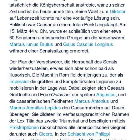
tatsächlich die Königsherrschaft anstrebte, war zu seiner
Zeit und ist bis heute umstritten. Seine Wahl zum
Diktator
auf Lebenszeit konnte nur eine vorläufige Lösung sein.
Politisch war Caesar an einem toten Punkt angelangt. Am
15. März 44 v. Chr. wurde er schließlich von einer etwa
60 Senatoren umfassenden Gruppe um die Verschwörer
Marcus Iunius Brutus
und
Gaius Cassius Longinus
während einer Senatssitzung ermordet.
Der Plan der Verschwörer, die Herrschaft des Senats
wiederherzustellen, erwies sich aber schon bald als
illusorisch. Die Macht in Rom fiel demjenigen zu, der als
Imperator
die größten und kampfstärksten Legionen zu
mobilisieren in der Lage war. Dabei zeigten sich Caesars
Großneffe und Erbe
Octavian
, der spätere
Augustus
, und
die caesarianischen Feldherren
Marcus Antonius
und
Marcus Aemilius Lepidus
den Caesarmördern auf Dauer
überlegen. Sie bildeten im verfassungsrechtlichen Rahmen
der
Lex Titia
das zweite Triumvirat und beseitigten mittels
Proskriptionen
rücksichtslos alle innenpolitischen Gegner,
darunter auch
Cicero
. In der
Schlacht von Philippi