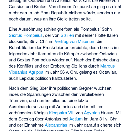
besiegten Octavian und Antonius 42 v. Chr. die Heere von
Cassius und Brutus. Von diesem Zeitpunkt an ging es nicht
mehr darum, ob Rom Republik bleiben würde, sondern nur
noch darum, was an ihre Stelle treten sollte.
Eine Aussöhnung schien greifbar, als Pompeius’ Sohn
Sextus Pompeius
, der von
Sizilien
mit seiner Flotte Italien
blockierte, 39 v. Chr. im
Vertrag von Misenum
die
Rehabilitation der Proskribierten erreichte, doch bereits im
folgenden Jahr flammten die Kämpfe zwischen Octavian
und Sextus Pompeius wieder auf. Nach der Entscheidung
des Konflikts und der Eroberung Siziliens durch
Marcus
Vipsanius Agrippa
im Jahr 36 v. Chr. gelang es Octavian,
auch Lepidus politisch kaltzustellen.
Nach dem Sieg über ihre politischen Gegner wuchsen
indes die Spannungen zwischen den verbliebenen
Triumvirn, und nun lief alles auf eine letzte
Auseinandersetzung mit Antonius und der mit ihm
verbündeten Königin
Kleopatra VII.
von
Ägypten
hinaus. Mit
dem Seesieg über Antonius bei
Actium
im Jahr 31 v. Chr.
und der Einnahme
Alexandrias
im Jahr darauf sicherte sich
Octavian die Alleinherrschaft im Römischen Reich.