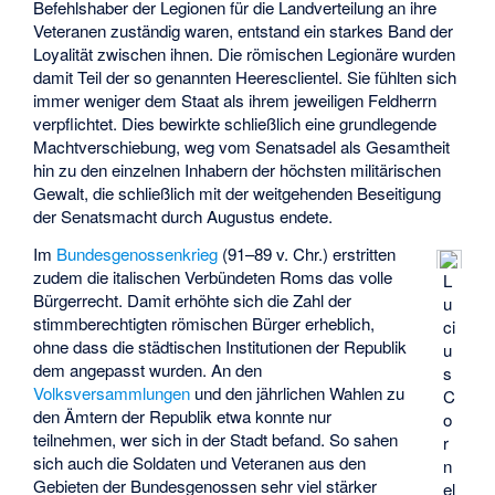
Befehlshaber der Legionen für die Landverteilung an ihre
Veteranen zuständig waren, entstand ein starkes Band der
Loyalität zwischen ihnen. Die römischen Legionäre wurden
damit Teil der so genannten Heeresclientel. Sie fühlten sich
immer weniger dem Staat als ihrem jeweiligen Feldherrn
verpflichtet. Dies bewirkte schließlich eine grundlegende
Machtverschiebung, weg vom Senatsadel als Gesamtheit
hin zu den einzelnen Inhabern der höchsten militärischen
Gewalt, die schließlich mit der weitgehenden Beseitigung
der Senatsmacht durch Augustus endete.
Im
Bundesgenossenkrieg
(91–89 v. Chr.) erstritten
zudem die italischen Verbündeten Roms das volle
L
Bürgerrecht. Damit erhöhte sich die Zahl der
u
stimmberechtigten römischen Bürger erheblich,
ci
ohne dass die städtischen Institutionen der Republik
u
dem angepasst wurden. An den
s
Volksversammlungen
und den jährlichen Wahlen zu
C
den Ämtern der Republik etwa konnte nur
o
teilnehmen, wer sich in der Stadt befand. So sahen
r
sich auch die Soldaten und Veteranen aus den
n
Gebieten der Bundesgenossen sehr viel stärker
el