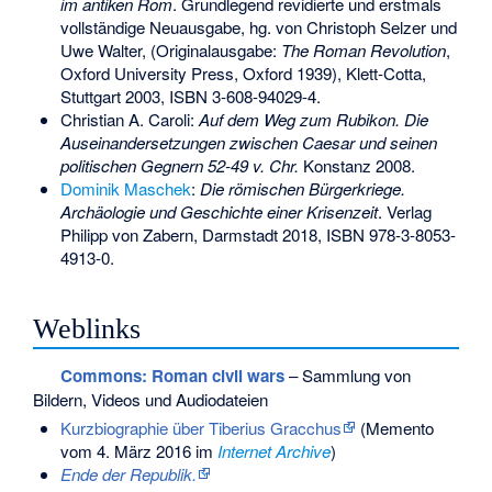
im antiken Rom
. Grundlegend revidierte und erstmals
vollständige Neuausgabe, hg. von Christoph Selzer und
Uwe Walter, (Originalausgabe:
The Roman Revolution
,
Oxford University Press, Oxford 1939), Klett-Cotta,
Stuttgart 2003,
ISBN 3-608-94029-4
.
Christian A. Caroli:
Auf dem Weg zum Rubikon. Die
Auseinandersetzungen zwischen Caesar und seinen
politischen Gegnern 52-49 v. Chr.
Konstanz 2008.
Dominik Maschek
:
Die römischen Bürgerkriege.
Archäologie und Geschichte einer Krisenzeit
. Verlag
Philipp von Zabern, Darmstadt 2018,
ISBN 978-3-8053-
4913-0
.
Weblinks
Commons
: Roman civil wars
– Sammlung von
Bildern, Videos und Audiodateien
Kurzbiographie über Tiberius Gracchus
(
Memento
vom 4. März 2016 im
Internet Archive
)
Ende der Republik.