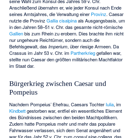
seine Wahl zum Konsul des Jahres 59 v. Chr.
Anschließend übernahm er, wie jeder Konsul nach Ende
seines Amtsjahres, die Verwaltung einer
Provinz
. Caesar
nutzte die Provinz
Gallia cisalpina
als Ausgangsbasis, um
in den Jahren 58–51 v. Chr. das gesamte nicht-römische
Gallien
bis zum Rhein zu erobern. Dies brachte ihm nicht
nur ungeheure Reichtümer, sondern auch die
Befehlsgewalt, das
Imperium
, über riesige Armeen. Da
Crassus im Jahr 53 v. Chr. im
Partherkrieg
gefallen war,
stellte nun Caesar den größten militärischen Machtfaktor
im Staat dar.
Bürgerkrieg zwischen Caesar und
Pompeius
Nachdem Pompeius’ Ehefrau, Caesars Tochter
Iulia
, im
Kindbett
gestorben war, entfiel ein wesentliches Element
des Bündnisses zwischen den beiden Machtpolitikern.
Zudem hatte Pompeius mehr und mehr das populare
Fahrwasser verlassen, sich dem Senat angenähert und
war für das Jahr 52 v. Chr. zum
consul sine collega
, das