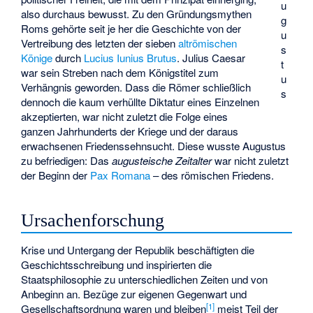
u
also durchaus bewusst. Zu den Gründungsmythen
g
Roms gehörte seit je her die Geschichte von der
u
Vertreibung des letzten der sieben
altrömischen
s
Könige
durch
Lucius Iunius Brutus
. Julius Caesar
t
war sein Streben nach dem Königstitel zum
u
Verhängnis geworden. Dass die Römer schließlich
s
dennoch die kaum verhüllte Diktatur eines Einzelnen
akzeptierten, war nicht zuletzt die Folge eines
ganzen Jahrhunderts der Kriege und der daraus
erwachsenen Friedenssehnsucht. Diese wusste Augustus
zu befriedigen: Das
augusteische Zeitalter
war nicht zuletzt
der Beginn der
Pax Romana
– des römischen Friedens.
Ursachenforschung
Krise und Untergang der Republik beschäftigten die
Geschichtsschreibung und inspirierten die
Staatsphilosophie zu unterschiedlichen Zeiten und von
Anbeginn an. Bezüge zur eigenen Gegenwart und
[
1
]
Gesellschaftsordnung waren und bleiben
meist Teil der