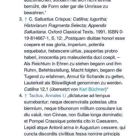
bemüht, die Form oder gar die Umrisse zu
bewahren.“
↑
C. Sallustius Crispus:
Catilina; Iugurtha;
Historiarum Fragmenta Selecta; Appendix
Sallustiana
. Oxford Classical Texts, 1991,
ISBN 0-
19-814667-1
,
S.
12
: „Postquam diuitiae honori esse
coepere et eas gloria, imperium, potentia
sequebatur, hebescere uirtus, paupertas probro
haberi, innocentia pro maleuolentia duci coepit. –
Als Reichtum in Ehren zu stehen begann und ihm
Ruhm, Befehlsstellung, Macht folgten, begann die
Tugend zu erlahmen, Armut für Schande zu gelten,
Lauterkeit als Böswilligkeit genommen zu werden.
Catilina
12,1 (übersetzt von
Karl Büchner
)“
↑
Tacitus, Annales I,i
„dictaturae ad tempus
sumebantur; neque decemviralis potestas ultra
biennium, neque tribunorum militum consulare ius
diu valuit. non Cinnae, non Sullae longa dominatio;
et Pompei Crassique potentia cito in Caesarem,
Lepidi atque Antonii arma in Augustum cessere, qui
cuncta discordiis civilibus fessa nomine principis