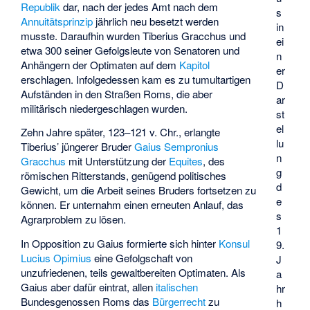
Republik
dar, nach der jedes Amt nach dem
s
Annuitätsprinzip
jährlich neu besetzt werden
in
musste. Daraufhin wurden Tiberius Gracchus und
ei
etwa 300 seiner Gefolgsleute von Senatoren und
n
Anhängern der Optimaten auf dem
Kapitol
er
erschlagen. Infolgedessen kam es zu tumultartigen
D
Aufständen in den Straßen Roms, die aber
ar
militärisch niedergeschlagen wurden.
st
el
Zehn Jahre später, 123–121 v. Chr., erlangte
lu
Tiberius’ jüngerer Bruder
Gaius Sempronius
n
Gracchus
mit Unterstützung der
Equites
, des
g
römischen Ritterstands, genügend politisches
d
Gewicht, um die Arbeit seines Bruders fortsetzen zu
e
können. Er unternahm einen erneuten Anlauf, das
s
Agrarproblem zu lösen.
1
In Opposition zu Gaius formierte sich hinter
Konsul
9.
Lucius Opimius
eine Gefolgschaft von
J
unzufriedenen, teils gewaltbereiten Optimaten. Als
a
Gaius aber dafür eintrat, allen
italischen
hr
Bundesgenossen Roms das
Bürgerrecht
zu
h