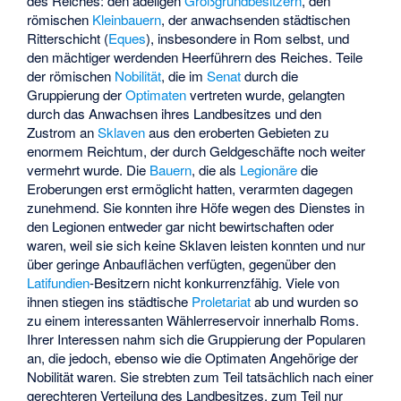
des Reiches: den adeligen
Großgrundbesitzern
, den
römischen
Kleinbauern
, der anwachsenden städtischen
Ritterschicht (
Eques
), insbesondere in Rom selbst, und
den mächtiger werdenden Heerführern des Reiches. Teile
der römischen
Nobilität
, die im
Senat
durch die
Gruppierung der
Optimaten
vertreten wurde, gelangten
durch das Anwachsen ihres Landbesitzes und den
Zustrom an
Sklaven
aus den eroberten Gebieten zu
enormem Reichtum, der durch Geldgeschäfte noch weiter
vermehrt wurde. Die
Bauern
, die als
Legionäre
die
Eroberungen erst ermöglicht hatten, verarmten dagegen
zunehmend. Sie konnten ihre Höfe wegen des Dienstes in
den Legionen entweder gar nicht bewirtschaften oder
waren, weil sie sich keine Sklaven leisten konnten und nur
über geringe Anbauflächen verfügten, gegenüber den
Latifundien
-Besitzern nicht konkurrenzfähig. Viele von
ihnen stiegen ins städtische
Proletariat
ab und wurden so
zu einem interessanten Wählerreservoir innerhalb Roms.
Ihrer Interessen nahm sich die Gruppierung der Popularen
an, die jedoch, ebenso wie die Optimaten Angehörige der
Nobilität waren. Sie strebten zum Teil tatsächlich nach einer
gerechteren Verteilung des Landbesitzes, zum Teil nur