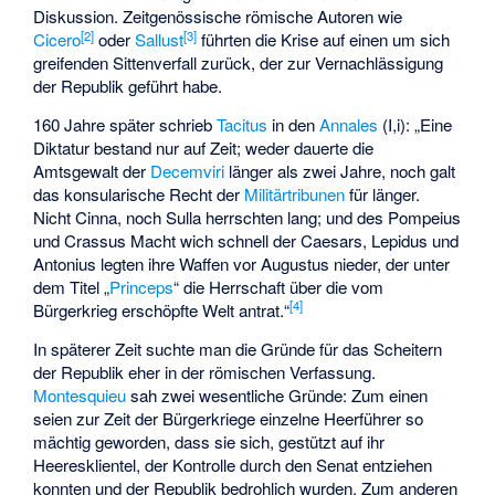
Diskussion. Zeitgenössische römische Autoren wie
[
2
]
[
3
]
Cicero
oder
Sallust
führten die Krise auf einen um sich
greifenden Sittenverfall zurück, der zur Vernachlässigung
der Republik geführt habe.
160 Jahre später schrieb
Tacitus
in den
Annales
(I,i): „Eine
Diktatur bestand nur auf Zeit; weder dauerte die
Amtsgewalt der
Decemviri
länger als zwei Jahre, noch galt
das konsularische Recht der
Militärtribunen
für länger.
Nicht Cinna, noch Sulla herrschten lang; und des Pompeius
und Crassus Macht wich schnell der Caesars, Lepidus und
Antonius legten ihre Waffen vor Augustus nieder, der unter
dem Titel „
Princeps
“ die Herrschaft über die vom
[
4
]
Bürgerkrieg erschöpfte Welt antrat.“
In späterer Zeit suchte man die Gründe für das Scheitern
der Republik eher in der römischen Verfassung.
Montesquieu
sah zwei wesentliche Gründe: Zum einen
seien zur Zeit der Bürgerkriege einzelne Heerführer so
mächtig geworden, dass sie sich, gestützt auf ihr
Heeresklientel
, der Kontrolle durch den Senat entziehen
konnten und der Republik bedrohlich wurden. Zum anderen