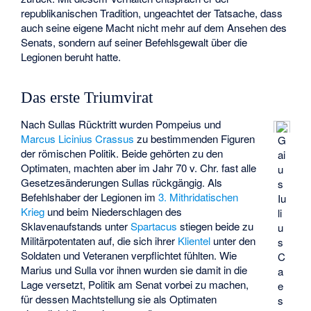
republikanischen Tradition, ungeachtet der Tatsache, dass
auch seine eigene Macht nicht mehr auf dem Ansehen des
Senats, sondern auf seiner Befehlsgewalt über die
Legionen beruht hatte.
Das erste Triumvirat
Nach Sullas Rücktritt wurden Pompeius und
Marcus Licinius Crassus
zu bestimmenden Figuren
G
der römischen Politik. Beide gehörten zu den
ai
Optimaten, machten aber im Jahr 70 v. Chr. fast alle
u
Gesetzesänderungen Sullas rückgängig. Als
s
Befehlshaber der Legionen im
3. Mithridatischen
Iu
Krieg
und beim Niederschlagen des
li
Sklavenaufstands unter
Spartacus
stiegen beide zu
u
Militärpotentaten auf, die sich ihrer
Klientel
unter den
s
Soldaten und Veteranen verpflichtet fühlten. Wie
C
Marius und Sulla vor ihnen wurden sie damit in die
a
Lage versetzt, Politik am Senat vorbei zu machen,
e
für dessen Machtstellung sie als Optimaten
s