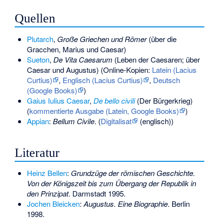
Quellen
Plutarch
,
Große Griechen und Römer
(über die
Gracchen, Marius und Caesar)
Sueton
,
De Vita Caesarum
(Leben der Caesaren; über
Caesar und Augustus) (Online-Kopien:
Latein (Lacius
Curtius)
,
Englisch (Lacius Curtius)
,
Deutsch
(Google Books)
)
Gaius Iulius Caesar
,
De bello civili
(Der Bürgerkrieg)
(
kommentierte Ausgabe (Latein, Google Books)
)
Appian
:
Bellum Civile
. (
Digitalisat
(englisch))
Literatur
Heinz Bellen
:
Grundzüge der römischen Geschichte.
Von der Königszeit bis zum Übergang der Republik in
den Prinzipat
. Darmstadt 1995.
Jochen Bleicken
:
Augustus. Eine Biographie
. Berlin
1998.