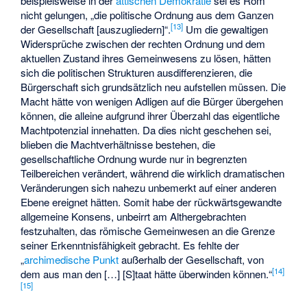
beispielsweise in der
attischen Demokratie
sei es Rom
nicht gelungen, „die politische Ordnung aus dem Ganzen
[
13
]
der Gesellschaft [auszugliedern]“.
Um die gewaltigen
Widersprüche zwischen der rechten Ordnung und dem
aktuellen Zustand ihres Gemeinwesens zu lösen, hätten
sich die politischen Strukturen ausdifferenzieren, die
Bürgerschaft sich grundsätzlich neu aufstellen müssen. Die
Macht hätte von wenigen Adligen auf die Bürger übergehen
können, die alleine aufgrund ihrer Überzahl das eigentliche
Machtpotenzial innehatten. Da dies nicht geschehen sei,
blieben die Machtverhältnisse bestehen, die
gesellschaftliche Ordnung wurde nur in begrenzten
Teilbereichen verändert, während die wirklich dramatischen
Veränderungen sich nahezu unbemerkt auf einer anderen
Ebene ereignet hätten. Somit habe der rückwärtsgewandte
allgemeine Konsens, unbeirrt am Althergebrachten
festzuhalten, das römische Gemeinwesen an die Grenze
seiner Erkenntnisfähigkeit gebracht. Es fehlte der
„
archimedische Punkt
außerhalb der Gesellschaft, von
[
14
]
dem aus man den […] [S]taat hätte überwinden können.“
[
15
]