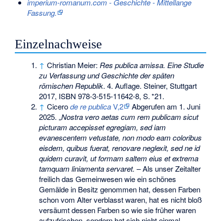
imperium-romanum.com - Geschichte - Mittellange
Fassung.
Einzelnachweise
↑
Christian Meier:
Res publica amissa. Eine Studie
zu Verfassung und Geschichte der späten
römischen Republik
. 4. Auflage. Steiner, Stuttgart
2017,
ISBN 978-3-515-11642-8
,
S.
*21
.
↑
Cicero
de re publica
V,2
Abgerufen am 1. Juni
2025. „
Nostra vero aetas cum rem publicam sicut
picturam accepisset egregiam, sed iam
evanescentem vetustate, non modo eam coloribus
eisdem, quibus fuerat, renovare neglexit, sed ne id
quidem curavit, ut formam saltem eius et extrema
tamquam liniamenta servaret.
– Als unser Zeitalter
freilich das Gemeinwesen wie ein schönes
Gemälde in Besitz genommen hat, dessen Farben
schon vom Alter verblasst waren, hat es nicht bloß
versäumt dessen Farben so wie sie früher waren
aufzufrischen, sondern hat sich nicht einmal