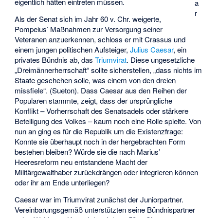
eigentlich hätten eintreten müssen.
a
r
Als der Senat sich im Jahr 60 v. Chr. weigerte,
Pompeius’ Maßnahmen zur Versorgung seiner
Veteranen anzuerkennen, schloss er mit Crassus und
einem jungen politischen Aufsteiger,
Julius Caesar
, ein
privates Bündnis ab, das
Triumvirat
. Diese ungesetzliche
„Dreimännerherrschaft“ sollte sicherstellen, „dass nichts im
Staate geschehen solle, was einem von den dreien
missfiele“. (Sueton). Dass Caesar aus den Reihen der
Popularen stammte, zeigt, dass der ursprüngliche
Konflikt – Vorherrschaft des Senatsadels oder stärkere
Beteiligung des Volkes – kaum noch eine Rolle spielte. Von
nun an ging es für die Republik um die Existenzfrage:
Konnte sie überhaupt noch in der hergebrachten Form
bestehen bleiben? Würde sie die nach Marius’
Heeresreform neu entstandene Macht der
Militärgewalthaber zurückdrängen oder integrieren können
oder ihr am Ende unterliegen?
Caesar war im Triumvirat zunächst der Juniorpartner.
Vereinbarungsgemäß unterstützten seine Bündnispartner