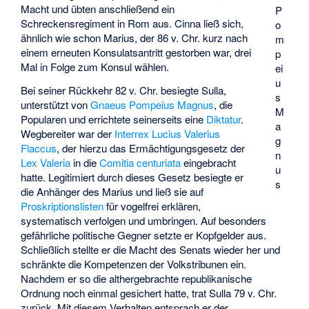
Macht und übten anschließend ein
P
Schreckensregiment in Rom aus. Cinna ließ sich,
o
ähnlich wie schon Marius, der 86 v. Chr. kurz nach
m
einem erneuten Konsulatsantritt gestorben war, drei
p
Mal in Folge zum Konsul wählen.
ei
u
Bei seiner Rückkehr 82 v. Chr. besiegte Sulla,
s
unterstützt von
Gnaeus Pompeius Magnus
, die
M
Popularen und errichtete seinerseits eine
Diktatur
.
a
Wegbereiter war der
Interrex
Lucius Valerius
g
Flaccus
, der hierzu das Ermächtigungsgesetz der
n
Lex Valeria
in die
Comitia centuriata
eingebracht
u
hatte. Legitimiert durch dieses Gesetz besiegte er
s
die Anhänger des Marius und ließ sie auf
Proskriptionslisten
für vogelfrei erklären,
systematisch verfolgen und umbringen. Auf besonders
gefährliche politische Gegner setzte er Kopfgelder aus.
Schließlich stellte er die Macht des Senats wieder her und
schränkte die Kompetenzen der Volkstribunen ein.
Nachdem er so die althergebrachte republikanische
Ordnung noch einmal gesichert hatte, trat Sulla 79 v. Chr.
zurück. Mit diesem Verhalten entsprach er der