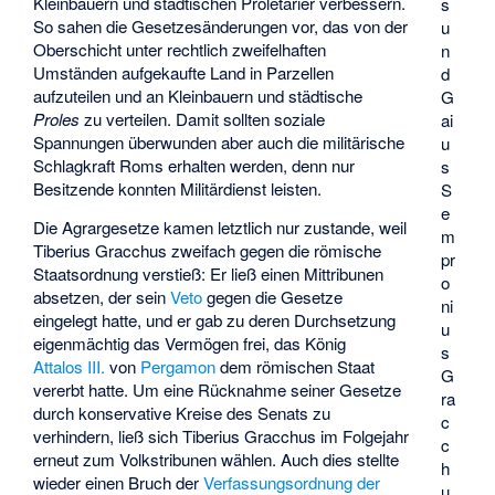
Kleinbauern und städtischen Proletarier verbessern.
s
So sahen die Gesetzesänderungen vor, das von der
u
Oberschicht unter rechtlich zweifelhaften
n
Umständen aufgekaufte Land in Parzellen
d
aufzuteilen und an Kleinbauern und städtische
G
Proles
zu verteilen. Damit sollten soziale
ai
Spannungen überwunden aber auch die militärische
u
Schlagkraft Roms erhalten werden, denn nur
s
Besitzende konnten Militärdienst leisten.
S
e
Die Agrargesetze kamen letztlich nur zustande, weil
m
Tiberius Gracchus zweifach gegen die römische
pr
Staatsordnung verstieß: Er ließ einen Mittribunen
o
absetzen, der sein
Veto
gegen die Gesetze
ni
eingelegt hatte, und er gab zu deren Durchsetzung
u
eigenmächtig das Vermögen frei, das König
s
Attalos III.
von
Pergamon
dem römischen Staat
G
vererbt hatte. Um eine Rücknahme seiner Gesetze
ra
durch konservative Kreise des Senats zu
c
verhindern, ließ sich Tiberius Gracchus im Folgejahr
c
erneut zum Volkstribunen wählen. Auch dies stellte
h
wieder einen Bruch der
Verfassungsordnung der
u