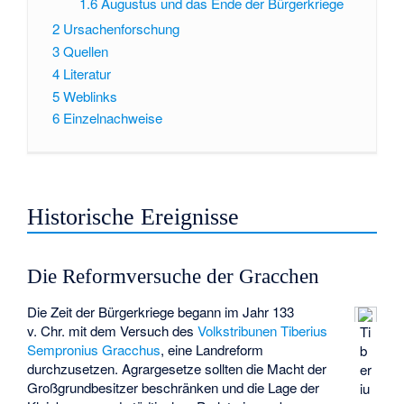
1.6
Augustus und das Ende der Bürgerkriege
2
Ursachenforschung
3
Quellen
4
Literatur
5
Weblinks
6
Einzelnachweise
Historische Ereignisse
Die Reformversuche der Gracchen
Die Zeit der Bürgerkriege begann im Jahr 133
v. Chr. mit dem Versuch des
Volkstribunen
Tiberius
Ti
Sempronius Gracchus
, eine Landreform
b
durchzusetzen. Agrargesetze sollten die Macht der
er
Großgrundbesitzer beschränken und die Lage der
iu