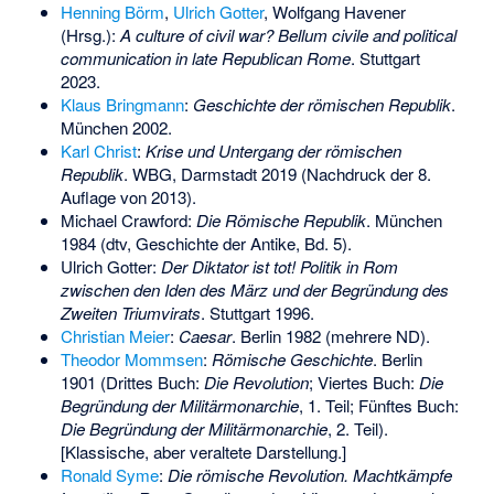
Henning Börm
,
Ulrich Gotter
, Wolfgang Havener
(Hrsg.):
A culture of civil war? Bellum civile and political
communication in late Republican Rome
. Stuttgart
2023.
Klaus Bringmann
:
Geschichte der römischen Republik
.
München 2002.
Karl Christ
:
Krise und Untergang der römischen
Republik
. WBG, Darmstadt 2019 (Nachdruck der 8.
Auflage von 2013).
Michael Crawford:
Die Römische Republik
. München
1984 (dtv, Geschichte der Antike, Bd. 5).
Ulrich Gotter:
Der Diktator ist tot! Politik in Rom
zwischen den Iden des März und der Begründung des
Zweiten Triumvirats
. Stuttgart 1996.
Christian Meier
:
Caesar
. Berlin 1982 (mehrere ND).
Theodor Mommsen
:
Römische Geschichte
. Berlin
1901 (Drittes Buch:
Die Revolution
; Viertes Buch:
Die
Begründung der Militärmonarchie
, 1. Teil; Fünftes Buch:
Die Begründung der Militärmonarchie
, 2. Teil).
[Klassische, aber veraltete Darstellung.]
Ronald Syme
:
Die römische Revolution. Machtkämpfe