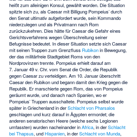
heißt zum alleinigen Konsul, gewählt worden. Die Situation
spitzte sich zu, als Caesar mit Billigung Pompeius’ durch
den Senat ultimativ aufgefordert wurde, sein Kommando
niederzulegen und als Privatmann nach Rom
zurückzukehren. Dies hätte für Caesar die Gefahr eines
Gerichtsverfahrens wegen Überschreitung seiner
Befugnisse bedeutet. In dieser Situation setzte sich Caesar
mit seinen Truppen zum Grenzfluss
Rubikon
in Bewegung,
der das militärfreie Stadtgebiet Roms von den
Nordprovinzen trennte. Pompeius erhielt darauf am
7. Januar 49 v. Chr. vom Senat die Order, die Republik
gegen Caesar zu verteidigen. Am 10. Januar überschritt
Caesar den Rubikon und begann damit den Krieg gegen die
Republik. Er marschierte gegen Rom, das von Pompeius
geräumt wurde, und danach nach Spanien, wo er
Pompeius’ Truppen ausschaltete. Pompeius selbst wurde
später in Griechenland in der
Schlacht von Pharsalos
geschlagen und kurz darauf in Ägypten ermordet; die
anderen senatorischen Heere (welche sechs Legionen
umfassten) wurden nacheinander in
Africa
, in der
Schlacht
bei Thapsus
, und
Hispanien
, in der
Schlacht von Munda
,