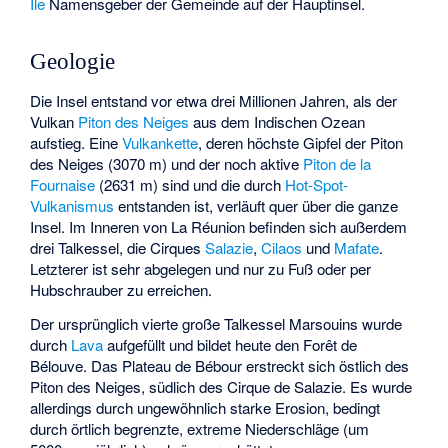
Île
Namensgeber der Gemeinde auf der Hauptinsel.
Geologie
Die Insel entstand vor etwa drei Millionen Jahren, als der
Vulkan
Piton des Neiges
aus dem Indischen Ozean
aufstieg. Eine
Vulkankette
, deren höchste Gipfel der Piton
des Neiges (3070 m) und der noch aktive
Piton de la
Fournaise
(2631 m) sind und die durch
Hot-Spot-
Vulkanismus
entstanden ist, verläuft quer über die ganze
Insel. Im Inneren von La Réunion befinden sich außerdem
drei Talkessel, die Cirques
Salazie
,
Cilaos
und
Mafate
.
Letzterer ist sehr abgelegen und nur zu Fuß oder per
Hubschrauber zu erreichen.
Der ursprünglich vierte große Talkessel Marsouins wurde
durch
Lava
aufgefüllt und bildet heute den Forêt de
Bélouve. Das Plateau de Bébour erstreckt sich östlich des
Piton des Neiges, südlich des Cirque de Salazie. Es wurde
allerdings durch ungewöhnlich starke Erosion, bedingt
durch örtlich begrenzte, extreme Niederschläge (um