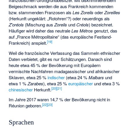
französischen Großgrundbesitzer. Mit diskriminierendem
Beigeschmack werden die aus Frankreich kommenden
bzw. stammenden Franzosen als
Les Zoreils
oder
Zoreilles
(Herkunft ungeklärt: „Rotohren“?) oder neuerdings als
Z'oréols
(Mischung aus
Zoreils
und
Créols
) bezeichnet.
Häufiger wird daher das neutrale
Les Métros
genutzt, das
auf „France Métropolitaine“ (das europäische Festland-
[
19
]
Frankreich) anspielt.
Weil die französische Verfassung das Sammeln ethnischer
Daten verbietet, gibt es nur Schätzungen. Danach sind
heute etwa 45 % der Bevölkerung mit Europäern
vermischte Nachfahren madagassischer und afrikanischer
Sklaven, etwa 25 %
indischer
(etwa 24 %
Malbars
und
etwa 1 %
Zarabes
), etwa 25 %
europäischer
und etwa 3 %
[
20
]
[
21
]
chinesischer
Herkunft.
Im Jahre 2017 waren 14,7 % der Bevölkerung nicht in
[
22
]
[
23
]
Réunion geboren.
Sprachen