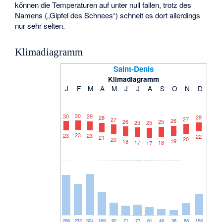
können die Temperaturen auf unter null fallen, trotz des
Namens („Gipfel des Schnees“) schneit es dort allerdings
nur sehr selten.
Klimadiagramm
Saint-Denis
Klimadiagramm
J
F
M
A
M
J
J
A
S
O
N
D
30
30
29
29
28
27
27
26
26
25
25
25
23
23
23
22
21
20
20
19
18
18
17
17
296
232
304
169
92
71
77
61
46
38
88
158