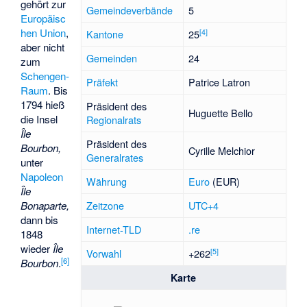
gehört zur
Gemeindeverbände
5
Europäisc
hen Union
,
[
4
]
Kantone
25
aber nicht
Gemeinden
24
zum
Schengen-
Präfekt
Patrice Latron
Raum
. Bis
1794 hieß
Präsident des
Huguette Bello
die Insel
Regionalrats
Île
Präsident des
Bourbon,
Cyrille Melchior
Generalrates
unter
Napoleon
Währung
Euro
(EUR)
Île
Bonaparte,
Zeitzone
UTC+4
dann bis
Internet-TLD
.re
1848
wieder
Île
[
5
]
Vorwahl
+262
[
6
]
Bourbon
.
Karte