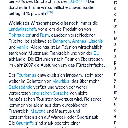
bei 70 % des Durchschnitts der
EU-27
.
Die
rt
durchschnittliche wirtschaftliche Zuwachsrate
s
[
28
]
beträgt 8 % pro Jahr.
c
h
Wichtigster Wirtschaftszweig ist noch immer die
af
Landwirtschaft
, vor allem die Produktion von
t
Rohrzucker
und
Rum
, daneben verschiedener
M
Früchte, beispielsweise
Bananen
,
Ananas
,
Litschis
a
und
Vanille
. Allerdings ist La Réunion wirtschaftlich
n
stark vom Mutterland Frankreich und von der
EU
a
abhängig: Die Einfuhren nach Réunion überstiegen
p
im Jahr 2007 die Ausfuhren um das Fünfzehnfache.
a
n
Der
Tourismus
entwickelt sich langsam, steht aber
y
weiter im Schatten von
Mauritius
, das über mehr
i
Badestrände
verfügt und wegen der weiter
m
verbreiteten
englischen Sprache
von nicht-
S
französischen Touristen bevorzugt wird. Reisende
ü
kommen vor allem aus dem europäischen
d
Frankreich,
Mayotte
und Mauritius und
e
konzentrieren sich auf Wander- oder Sporturlaub.
n
Die
Saumriffe
sind stark bedroht, einer
d