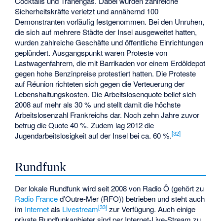
Cocktails und Tränengas. Dabei wurden zahlreiche
Sicherheitskräfte verletzt und annähernd 100
Demonstranten vorläufig festgenommen. Bei den Unruhen,
die sich auf mehrere Städte der Insel ausgeweitet hatten,
wurden zahlreiche Geschäfte und öffentliche Einrichtungen
geplündert. Ausgangspunkt waren Proteste von
Lastwagenfahrern, die mit Barrikaden vor einem Erdöldepot
gegen hohe Benzinpreise protestiert hatten. Die Proteste
auf Réunion richteten sich gegen die Verteuerung der
Lebenshaltungskosten. Die Arbeitslosenquote belief sich
2008 auf mehr als 30 % und stellt damit die höchste
Arbeitslosenzahl Frankreichs dar. Noch zehn Jahre zuvor
betrug die Quote 40 %. Zudem lag 2012 die
[
32
]
Jugendarbeitslosigkeit auf der Insel bei ca. 60 %.
Rundfunk
Der lokale Rundfunk wird seit 2008 von
Radio Ô
(gehört zu
Radio France
d’Outre-Mer (RFO)) betrieben und steht auch
[
33
]
im
Internet
als
Livestream
zur Verfügung. Auch einige
private Rundfunkanbieter sind per Internet-Live-Stream zu