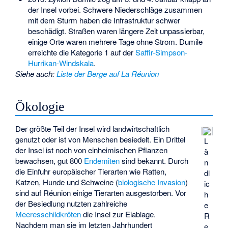
der Insel vorbei. Schwere Niederschläge zusammen
mit dem Sturm haben die Infrastruktur schwer
beschädigt. Straßen waren längere Zeit unpassierbar,
einige Orte waren mehrere Tage ohne Strom. Dumile
erreichte die Kategorie 1 auf der
Saffir-Simpson-
Hurrikan-Windskala
.
Siehe auch
:
Liste der Berge auf La Réunion
Ökologie
Der größte Teil der Insel wird landwirtschaftlich
genutzt oder ist von Menschen besiedelt. Ein Drittel
L
der Insel ist noch von einheimischen Pflanzen
ä
bewachsen, gut 800
Endemiten
sind bekannt. Durch
n
die Einfuhr europäischer Tierarten wie Ratten,
dl
Katzen, Hunde und Schweine (
biologische Invasion
)
ic
sind auf Réunion einige Tierarten ausgestorben. Vor
h
der Besiedlung nutzten zahlreiche
e
Meeresschildkröten
die Insel zur Eiablage.
R
Nachdem man sie im letzten Jahrhundert
e