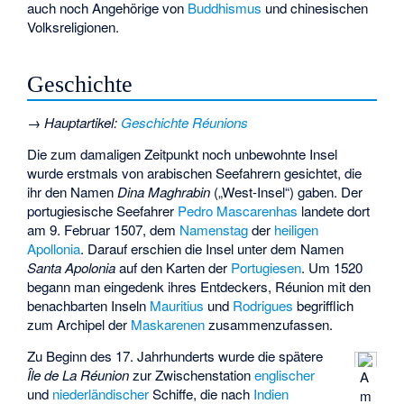
auch noch Angehörige von
Buddhismus
und chinesischen
Volksreligionen.
Geschichte
→
Hauptartikel
:
Geschichte Réunions
Die zum damaligen Zeitpunkt noch unbewohnte Insel
wurde erstmals von arabischen Seefahrern gesichtet, die
ihr den Namen
Dina Maghrabin
(„West-Insel“) gaben. Der
portugiesische Seefahrer
Pedro Mascarenhas
landete dort
am 9. Februar 1507, dem
Namenstag
der
heiligen
Apollonia
. Darauf erschien die Insel unter dem Namen
Santa Apolonia
auf den Karten der
Portugiesen
. Um 1520
begann man eingedenk ihres Entdeckers, Réunion mit den
benachbarten Inseln
Mauritius
und
Rodrigues
begrifflich
zum Archipel der
Maskarenen
zusammenzufassen.
Zu Beginn des 17. Jahrhunderts wurde die spätere
Île de La Réunion
zur Zwischenstation
englischer
A
und
niederländischer
Schiffe, die nach
Indien
m