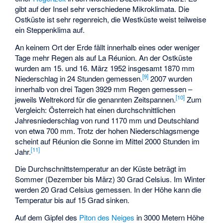
gibt auf der Insel sehr verschiedene Mikroklimata. Die
Ostküste ist sehr regenreich, die Westküste weist teilweise
ein Steppenklima auf.
An keinem Ort der Erde fällt innerhalb eines oder weniger
Tage mehr Regen als auf La Réunion. An der Ostküste
wurden am 15. und 16. März 1952 insgesamt 1870 mm
[
9
]
Niederschlag in 24 Stunden gemessen.
2007 wurden
innerhalb von drei Tagen 3929 mm Regen gemessen –
[
10
]
jeweils Weltrekord für die genannten Zeitspannen.
Zum
Vergleich: Österreich hat einen durchschnittlichen
Jahresniederschlag von rund 1170 mm und Deutschland
von etwa 700 mm. Trotz der hohen Niederschlagsmenge
scheint auf Réunion die Sonne im Mittel 2000 Stunden im
[
11
]
Jahr.
Die Durchschnittstemperatur an der Küste beträgt im
Sommer (Dezember bis März) 30 Grad Celsius. Im Winter
werden 20 Grad Celsius gemessen. In der Höhe kann die
Temperatur bis auf 15 Grad sinken.
Auf dem Gipfel des
Piton des Neiges
in 3000 Metern Höhe