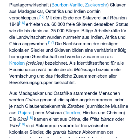
Plantagenwirtschaft (
Bourbon-Vanille
,
Zuckerrohr
) Sklaven
aus Madagaskar, Ostafrika und Indien dorthin
[
15
]
verschleppten.
Mit dem Ende der Sklaverei auf Réunion
[
16
]
1848
erhielten ca. 60.000 freie Sklaven denselben Status
wie die bis dahin ca. 35.000 Bürger. Billige Arbeitskräfte für
die Landwirtschaft wurden nunmehr aus Indien, Afrika und
[
17
]
China angeworben.
Die Nachkommen der einstigen
kolonialen Siedler und Sklaven bilden eine verhältnismäßig
homogene Gesellschaft und werden zusammen als
Kreolen
(créoles)
bezeichnet. Als identitätsstiftend für alle
Réunionaisen wird heute die als
Métissage
bezeichnete
Vermischung und das friedliche Zusammenleben aller
Bevölkerungsgruppen betrachtet.
Aus Madagaskar und Ostafrika stammende Menschen
werden
Cafres
genannt, die später angekommenen Inder,
je nach Glaubensbekenntnis
Zarabes
(sunnitische Muslime
aus
Gujarat
) oder
Malbars
(
Tamilen
, Hindus und Christen).
[
18
]
Die
Sinoi
kamen einst aus China, die
P’tits blancs
oder
[
18
]
Yabs
sind Abkommen verarmter französischer
kolonialer Siedler, die
grands blancs
Abkommen der