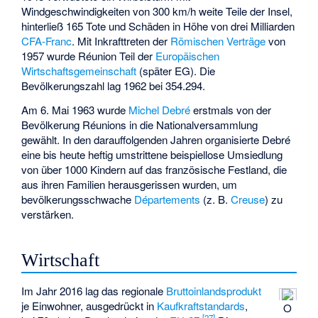
Windgeschwindigkeiten von 300 km/h weite Teile der Insel,
hinterließ 165 Tote und Schäden in Höhe von drei Milliarden
CFA-Franc
. Mit Inkrafttreten der
Römischen Verträge
von
1957 wurde Réunion Teil der
Europäischen
Wirtschaftsgemeinschaft
(später EG). Die
Bevölkerungszahl lag 1962 bei 354.294.
Am 6. Mai 1963 wurde
Michel Debré
erstmals von der
Bevölkerung Réunions in die Nationalversammlung
gewählt. In den darauffolgenden Jahren organisierte Debré
eine bis heute heftig umstrittene beispiellose Umsiedlung
von über 1000 Kindern auf das französische Festland, die
aus ihren Familien herausgerissen wurden, um
bevölkerungsschwache
Départements
(z. B.
Creuse
) zu
verstärken.
Wirtschaft
Im Jahr 2016 lag das regionale
Bruttoinlandsprodukt
je Einwohner, ausgedrückt in
Kaufkraftstandards
,
O
[
27
]