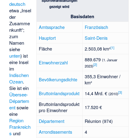
Sportveranstaltungen
deutsch
gezeigt wird
etwa „Insel
Basisdaten
der
Zusamme
Amtssprache
Französisch
nkunft“;
zum
Hauptort
Saint-Denis
Namen
[
1
]
Fläche
2.503,08 km²
siehe
unten
) ist
889.679
(1. Januar
eine Insel
Einwohnerzahl
[
2
]
2023)
im
Indischen
355,3 Einwohner /
Bevölkerungsdichte
Ozean
.
km²
Sie ist ein
[
3
]
Bruttoinlandsprodukt
14,4 Mrd. €
Übersee-
(2010)
Départem
Bruttoinlandsprodukt
17.520 €
ent
sowie
pro Einwohner
eine
Region
Département
Réunion (974)
Frankreich
Arrondissements
4
s
und