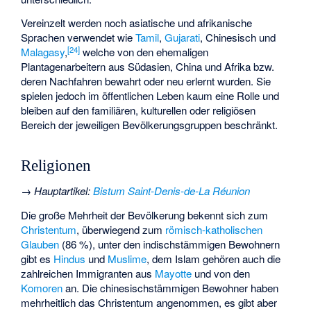
Vereinzelt werden noch asiatische und afrikanische
Sprachen verwendet wie
Tamil
,
Gujarati
,
Chinesisch
und
[
24
]
Malagasy
,
welche von den ehemaligen
Plantagenarbeitern aus Südasien, China und Afrika bzw.
deren Nachfahren bewahrt oder neu erlernt wurden. Sie
spielen jedoch im öffentlichen Leben kaum eine Rolle und
bleiben auf den familiären, kulturellen oder religiösen
Bereich der jeweiligen Bevölkerungsgruppen beschränkt.
Religionen
→
Hauptartikel
:
Bistum Saint-Denis-de-La Réunion
Die große Mehrheit der Bevölkerung bekennt sich zum
Christentum
, überwiegend zum
römisch-katholischen
Glauben
(
86 %
), unter den indischstämmigen Bewohnern
gibt es
Hindus
und
Muslime
, dem Islam gehören auch die
zahlreichen Immigranten aus
Mayotte
und von den
Komoren
an. Die chinesischstämmigen Bewohner haben
mehrheitlich das Christentum angenommen, es gibt aber