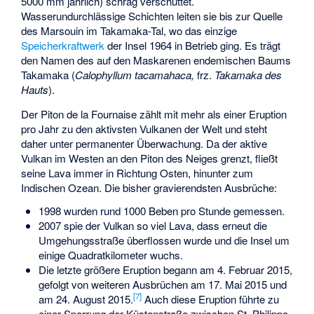
5000 mm jährlich) schräg verschüttet.
Wasserundurchlässige Schichten leiten sie bis zur Quelle
des Marsouin im Takamaka-Tal, wo das einzige
Speicherkraftwerk
der Insel 1964 in Betrieb ging. Es trägt
den Namen des auf den Maskarenen endemischen Baums
Takamaka (
Calophyllum tacamahaca
,
frz.
Takamaka des
Hauts
).
Der Piton de la Fournaise zählt mit mehr als einer Eruption
pro Jahr zu den aktivsten Vulkanen der Welt und steht
daher unter permanenter Überwachung. Da der aktive
Vulkan im Westen an den Piton des Neiges grenzt, fließt
seine Lava immer in Richtung Osten, hinunter zum
Indischen Ozean. Die bisher gravierendsten Ausbrüche:
1998 wurden rund 1000 Beben pro Stunde gemessen.
2007 spie der Vulkan so viel Lava, dass erneut die
Umgehungsstraße überflossen wurde und die Insel um
einige Quadratkilometer wuchs.
Die letzte größere Eruption begann am 4. Februar 2015,
gefolgt von weiteren Ausbrüchen am 17. Mai 2015 und
[
7
]
am 24. August 2015.
Auch diese Eruption führte zu
einer Sperrung der Küstenstraße zwischen St. Philippe