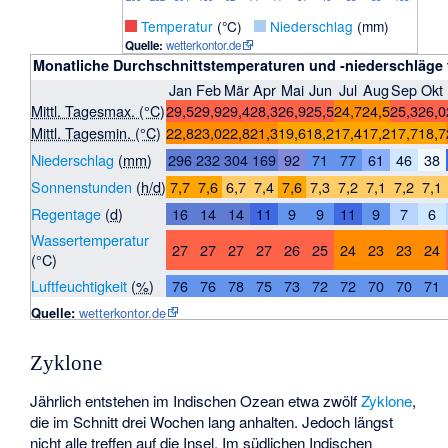
_
Temperatur
(°C)
_
Niederschlag
(mm)
Quelle:
wetterkontor.de
Monatliche Durchschnittstemperaturen und -niederschläge
Jan
Feb
Mär
Apr
Mai
Jun
Jul
Aug
Sep
Okt
Mittl. Tagesmax. (°C)
29,5
29,9
29,4
28,3
26,9
25,5
24,7
24,5
25,3
26,0
Mittl. Tagesmin. (°C)
22,8
23,0
22,8
21,3
19,6
18,2
17,4
17,2
17,7
18,7
Niederschlag
(
mm
)
296
232
304
169
92
71
77
61
46
38
Sonnenstunden
(
h/d
)
7,7
7,6
6,7
7,4
7,6
7,3
7,2
7,1
7,2
7,1
Regentage
(
d
)
16
14
14
11
9
9
11
9
7
6
Wassertemperatur
27
27
27
27
26
25
24
23
23
24
(°C)
Luftfeuchtigkeit
(
%
)
76
76
78
75
73
72
72
70
70
71
Quelle:
wetterkontor.de
Zyklone
Jährlich entstehen im Indischen Ozean etwa zwölf
Zyklone
,
die im Schnitt drei Wochen lang anhalten. Jedoch längst
nicht alle treffen auf die Insel. Im südlichen Indischen