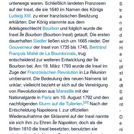
unterwegs waren. Schließlich landeten Franzosen
S
auf der Insel, die sie 1640 im Namen des Königs
tr
Ludwig XIII.
zu einer französischen Besitzung
a
erklärten: Der König stammte aus dem
n
Adelsgeschlecht
Bourbon
und folglich wurde die
d
Insel
Île Bourbon
(Bourbon-Insel) getauft. Die ersten
d
dauerhaften
Siedler
ließen sich um 1665 nieder. Der
er
Gouverneur
der Insel von 1735 bis 1745,
Bertrand
H
François Mahé de La Bourdonnais
, trug
a
entscheidend zur weiteren Entwicklung der Île
u
Bourbon bei. Am 19. März 1793 wurde die Insel im
pt
Zuge der
Französischen Revolution
in
La Réunion
st
umbenannt. Die Bedeutung des neuen Namens ist
a
unklar; vielleicht bezieht er sich auf die Vereinigung
dt
von Revolutionären aus
Marseille
mit der
S
Nationalgarde in
Paris
am 10. August 1792 und den
ai
[
25
]
nachfolgenden
Sturm auf die Tuilerien
.
Nach der
nt
Entscheidung Napoleons I. zur offiziellen
-
Wiederaufnahme der Sklaverei auf der Insel nannte
D
sie sich ihm zu Ehren
Île Napoléon,
doch als die
e
Briten 1810 die Insel besetzten, benutzten sie
ni