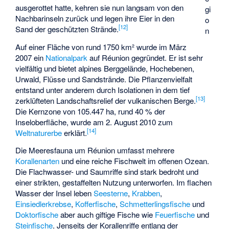
ausgerottet hatte, kehren sie nun langsam von den
gi
Nachbarinseln zurück und legen ihre Eier in den
o
[
12
]
Sand der geschützten Strände.
n
Auf einer Fläche von rund
1750 km²
wurde im März
2007 ein
Nationalpark
auf Réunion gegründet. Er ist sehr
vielfältig und bietet alpines Berggelände, Hochebenen,
Urwald, Flüsse und Sandstrände. Die Pflanzenvielfalt
entstand unter anderem durch Isolationen in dem tief
[
13
]
zerklüfteten Landschaftsrelief der vulkanischen Berge.
Die Kernzone von
105.447 ha
, rund
40 %
der
Inseloberfläche, wurde am
2. August 2010
zum
[
14
]
Weltnaturerbe
erklärt.
Die Meeresfauna um Réunion umfasst mehrere
Korallenarten
und eine reiche Fischwelt im offenen Ozean.
Die Flachwasser- und Saumriffe sind stark bedroht und
einer strikten, gestaffelten Nutzung unterworfen. Im flachen
Wasser der Insel leben
Seesterne
,
Krabben
,
Einsiedlerkrebse
,
Kofferfische
,
Schmetterlingsfische
und
Doktorfische
aber auch giftige Fische wie
Feuerfische
und
Steinfische
. Jenseits der Korallenriffe entlang der