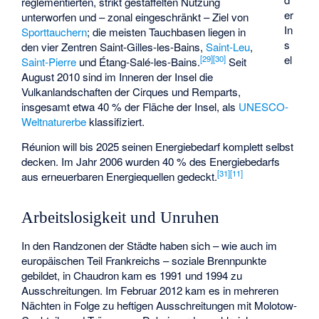
reglementierten, strikt gestaffelten Nutzung
er
unterworfen und – zonal eingeschränkt – Ziel von
In
Sporttauchern
; die meisten Tauchbasen liegen in
s
den vier Zentren
Saint-Gilles-les-Bains
,
Saint-Leu
,
el
[
29
]
[
30
]
Saint-Pierre
und
Étang-Salé-les-Bains
.
Seit
August 2010 sind im Inneren der Insel die
Vulkanlandschaften der Cirques und Remparts,
insgesamt etwa 40 % der Fläche der Insel, als
UNESCO-
Weltnaturerbe
klassifiziert.
Réunion will bis 2025 seinen Energiebedarf komplett selbst
decken. Im Jahr 2006 wurden 40 % des Energiebedarfs
[
31
]
[
11
]
aus erneuerbaren Energiequellen gedeckt.
Arbeitslosigkeit und Unruhen
In den Randzonen der Städte haben sich – wie auch im
europäischen Teil Frankreichs – soziale Brennpunkte
gebildet, in Chaudron kam es 1991 und 1994 zu
Ausschreitungen. Im Februar 2012 kam es in mehreren
Nächten in Folge zu heftigen Ausschreitungen mit Molotow-