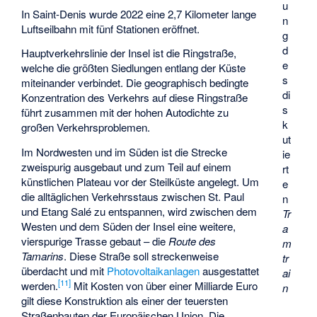
u
In Saint-Denis wurde 2022 eine 2,7 Kilometer lange
n
Luftseilbahn mit fünf Stationen eröffnet.
g
d
Hauptverkehrslinie der Insel ist die Ringstraße,
e
welche die größten Siedlungen entlang der Küste
s
miteinander verbindet. Die geographisch bedingte
di
Konzentration des Verkehrs auf diese Ringstraße
s
führt zusammen mit der hohen Autodichte zu
k
großen Verkehrsproblemen.
ut
Im Nordwesten und im Süden ist die Strecke
ie
zweispurig ausgebaut und zum Teil auf einem
rt
künstlichen Plateau vor der Steilküste angelegt. Um
e
die alltäglichen Verkehrsstaus zwischen St. Paul
n
und Etang Salé zu entspannen, wird zwischen dem
Tr
Westen und dem Süden der Insel eine weitere,
a
vierspurige Trasse gebaut – die
Route des
m
Tamarins
. Diese Straße soll streckenweise
tr
überdacht und mit
Photovoltaikanlagen
ausgestattet
ai
[
11
]
werden.
Mit Kosten von über einer Milliarde Euro
n
gilt diese Konstruktion als einer der teuersten
Straßenbauten der Europäischen Union. Die