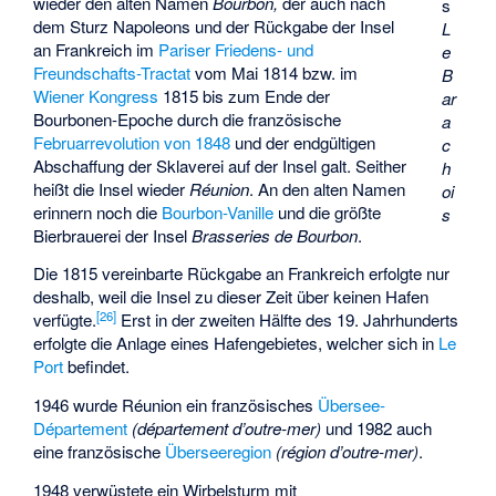
wieder den alten Namen
Bourbon,
der auch nach
s
dem Sturz Napoleons und der Rückgabe der Insel
L
an Frankreich im
Pariser Friedens- und
e
Freundschafts-Tractat
vom Mai 1814 bzw. im
B
Wiener Kongress
1815 bis zum Ende der
ar
Bourbonen-Epoche durch die französische
a
Februarrevolution von 1848
und der endgültigen
c
Abschaffung der Sklaverei auf der Insel galt. Seither
h
heißt die Insel wieder
Réunion
. An den alten Namen
oi
erinnern noch die
Bourbon-Vanille
und die größte
s
Bierbrauerei der Insel
Brasseries de Bourbon
.
Die 1815 vereinbarte Rückgabe an Frankreich erfolgte nur
deshalb, weil die Insel zu dieser Zeit über keinen Hafen
[
26
]
verfügte.
Erst in der zweiten Hälfte des 19. Jahrhunderts
erfolgte die Anlage eines Hafengebietes, welcher sich in
Le
Port
befindet.
1946 wurde Réunion ein französisches
Übersee-
Département
(département d’outre-mer)
und 1982 auch
eine französische
Überseeregion
(région d’outre-mer)
.
1948 verwüstete ein Wirbelsturm mit