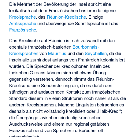
Die Mehrheit der Bevölkerung der Insel spricht eine
lexikalisch auf dem Französischen basierende eigene
Kreolsprache
, das
Réunion-Kreolische
. Einzige
Amtssprache
und überwiegende Schriftsprache ist das
Französische
.
Das Kreolische auf Réunion ist nah verwandt mit den
ebenfalls französisch-basierten
Bourbonnais-
Kreolsprachen
von
Mauritius
und den
Seychellen
, da die
Inseln alle zumindest anfangs von Frankreich kolonialisiert
wurden. Die Sprecher der kreolophonen Inseln des
Indischen Ozeans können sich mit etwas Übung
gegenseitig verstehen, dennoch nimmt das Réunion-
Kreolische eine Sonderstellung ein, da es durch den
ständigen und andauernden Kontakt zum französischen
Standard diesem in vielen Strukturen noch näher ist als die
anderen Kreolsprachen. Manche Linguisten betrachten es
deshalb als nicht vollständig kreolisiert oder „Halb-Kreol“;
die Übergänge zwischen eindeutig kreolischer
Ausdrucksweise und einem nur regional gefärbten
Französisch sind von Sprecher zu Sprecher oft
unterschiedlich.