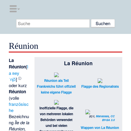
Réunion
La
La Réunion
Réunion
[
l
a ʀey
ⓘ
ˈnjɔ̃
]
Réunion als Teil
oder kurz
Frankreichs führt offiziell
Flagge des Regionalrats
Réunion
keine eigene Flagge
(volle
französisc
Inoffizielle Flagge, die
he
von mehreren lokalen
Bezeichnu
(c) I,
Manassas
,
CC
Behörden verwendet
BY-SA 3.0
ng
Île de la
und bei vielen
Wappen von La Réunion
Réunion,