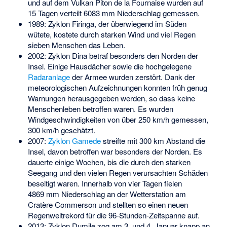
und auf dem Vulkan Piton de la Fournaise wurden auf
15 Tagen verteilt 6083 mm Niederschlag gemessen.
1989:
Zyklon Firinga
, der überwiegend im Süden
wütete, kostete durch starken Wind und viel Regen
sieben Menschen das Leben.
2002:
Zyklon Dina
betraf besonders den Norden der
Insel. Einige Hausdächer sowie die hochgelegene
Radaranlage
der Armee wurden zerstört. Dank der
meteorologischen Aufzeichnungen konnten früh genug
Warnungen herausgegeben werden, so dass keine
Menschenleben betroffen waren. Es wurden
Windgeschwindigkeiten von über 250 km/h gemessen,
300 km/h geschätzt.
2007:
Zyklon Gamede
streifte mit 300 km Abstand die
Insel, davon betroffen war besonders der Norden. Es
dauerte einige Wochen, bis die durch den starken
Seegang und den vielen Regen verursachten Schäden
beseitigt waren. Innerhalb von vier Tagen fielen
4869 mm Niederschlag an der Wetterstation am
Cratère Commerson
und stellten so einen neuen
Regenweltrekord für die 96-Stunden-Zeitspanne auf.
2013:
Zyklon Dumile
zog am 3. und 4. Januar knapp an