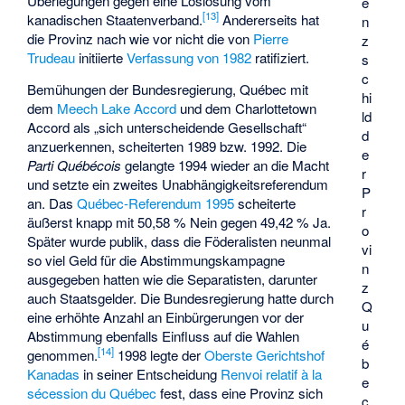
Überlegungen gegen eine Loslösung vom
e
[
13
]
kanadischen Staatenverband.
Andererseits hat
n
die Provinz nach wie vor nicht die von
Pierre
z
Trudeau
initiierte
Verfassung von 1982
ratifiziert.
s
c
Bemühungen der Bundesregierung, Québec mit
hi
dem
Meech Lake Accord
und dem
Charlottetown
ld
Accord
als „sich unterscheidende Gesellschaft“
d
anzuerkennen, scheiterten 1989 bzw. 1992. Die
e
Parti Québécois
gelangte 1994 wieder an die Macht
r
und setzte ein zweites Unabhängigkeitsreferendum
P
an. Das
Québec-Referendum 1995
scheiterte
r
äußerst knapp mit 50,58 % Nein gegen 49,42 % Ja.
o
Später wurde publik, dass die Föderalisten neunmal
vi
so viel Geld für die Abstimmungskampagne
n
ausgegeben hatten wie die Separatisten, darunter
z
auch Staatsgelder. Die Bundesregierung hatte durch
Q
eine erhöhte Anzahl an Einbürgerungen vor der
u
Abstimmung ebenfalls Einfluss auf die Wahlen
é
[
14
]
genommen.
1998 legte der
Oberste Gerichtshof
b
Kanadas
in seiner Entscheidung
Renvoi relatif à la
e
sécession du Québec
fest, dass eine Provinz sich
c