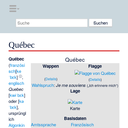
Québec
Québec
Québec
(
französi
Wappen
Flagge
sch
[
ke
ⓘ
ˈbɛk
]
,
(
Details
)
(
Details
)
englisch
Wahlspruch
:
Je me souviens
(„Ich erinnere mich“)
Quebec
Lage
[
kwɨˈbɛk
]
oder [
kə
ˈbɛk
],
Karte
ursprüngl
Basisdaten
ich
Amtssprache
Französisch
Algonkin