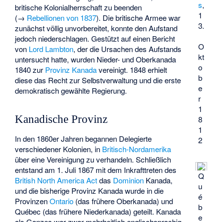
s
,
britische Kolonialherrschaft zu beenden
1
(→
Rebellionen von 1837
). Die britische Armee war
3.
zunächst völlig unvorbereitet, konnte den Aufstand
jedoch niederschlagen. Gestützt auf einen Bericht
O
von
Lord Lambton
, der die Ursachen des Aufstands
kt
untersucht hatte, wurden Nieder- und Oberkanada
o
1840 zur
Provinz Kanada
vereinigt. 1848 erhielt
b
diese das Recht zur Selbstverwaltung und die erste
e
demokratisch gewählte Regierung.
r
1
Kanadische Provinz
8
1
In den 1860er Jahren begannen Delegierte
2
verschiedener Kolonien, in
Britisch-Nordamerika
über eine Vereinigung zu verhandeln. Schließlich
entstand am 1. Juli 1867 mit dem Inkrafttreten des
Q
British North America Act
das
Dominion
Kanada,
u
und die bisherige Provinz Kanada wurde in die
é
Provinzen
Ontario
(das frühere Oberkanada) und
b
Québec (das frühere Niederkanada) geteilt. Kanada
e
als Ganzes war zwar mehrheitlich englischsprachig,