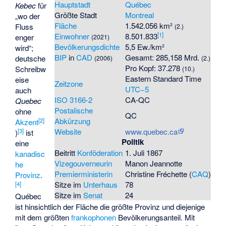
Hauptstadt
Québec
Kebec
für
Größte Stadt
Montreal
„wo der
Fläche
1.542.056 km²
Fluss
(2.)
[
1
]
Einwohner
8.501.833
enger
(2021)
Bevölkerungsdichte
5,5 Ew./km²
wird“;
BIP
in
CAD
Gesamt: 285,158 Mrd.
deutsche
(2006)
(2.)
Pro Kopf: 37.278
Schreibw
(10.)
Eastern Standard Time
eise
Zeitzone
UTC−5
auch
ISO 3166-2
CA-QC
Quebec
Postalische
ohne
QC
Abkürzung
[
2
]
Akzent
Website
www.quebec.ca
[
3
]
)
ist
Politik
eine
Beitritt
Konföderation
1. Juli 1867
kanadisc
Vizegouverneurin
Manon Jeannotte
he
Premierministerin
Christine Fréchette
(
CAQ
)
Provinz
.
Sitze im
Unterhaus
78
[
4
]
Sitze im
Senat
24
Québec
ist hinsichtlich der Fläche die größte Provinz und diejenige
mit dem größten
frankophonen
Bevölkerungsanteil. Mit