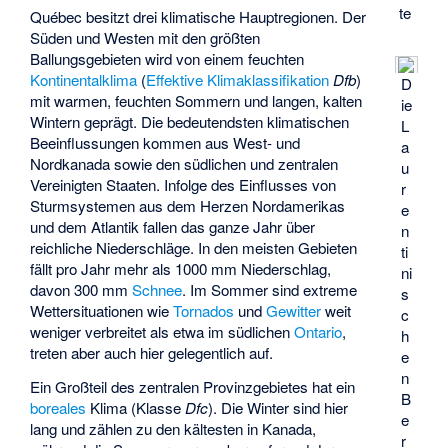
te
Québec besitzt drei klimatische Hauptregionen. Der
Süden und Westen mit den größten
Ballungsgebieten wird von einem feuchten
Kontinentalklima
(
Effektive Klimaklassifikation
Dfb
)
D
mit warmen, feuchten Sommern und langen, kalten
ie
Wintern geprägt. Die bedeutendsten klimatischen
L
Beeinflussungen kommen aus West- und
a
Nordkanada sowie den südlichen und zentralen
u
Vereinigten Staaten. Infolge des Einflusses von
r
Sturmsystemen aus dem Herzen Nordamerikas
e
und dem Atlantik fallen das ganze Jahr über
n
reichliche Niederschläge. In den meisten Gebieten
ti
fällt pro Jahr mehr als 1000 mm Niederschlag,
ni
davon 300 mm
Schnee
. Im Sommer sind extreme
s
Wettersituationen wie
Tornados
und
Gewitter
weit
c
weniger verbreitet als etwa im südlichen
Ontario
,
h
treten aber auch hier gelegentlich auf.
e
n
Ein Großteil des zentralen Provinzgebietes hat ein
B
boreales
Klima (Klasse
Dfc
). Die Winter sind hier
e
lang und zählen zu den kältesten in Kanada,
r