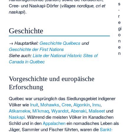
s
Cree- und Naskapi-Dörfer (
villages nordique, cri et
­
naskapi
).
r
e
gi
Geschichte
o
n
→
Hauptartikel
:
Geschichte Québecs
und
e
Geschichte der First Nations
n
Siehe auch
:
Liste der National Historic Sites of
Canada in Québec
Vorgeschichte und europäische
Erforschung
Québec war ursprünglich das Siedlungsgebiet indigener
Völker wie
Inuit
,
Mohawks
,
Cree
,
Algonkin
,
Innu
,
Atikamekw
,
Mi’kmaq
,
Wyandot
,
Abenaki
,
Maliseet
und
Naskapi
. Während die meisten Völker im Kanadischen
Schild und in den
Appalachen
ein nomadisches Leben als
Jäger, Sammler und Fischer führten, waren die
Sankt-