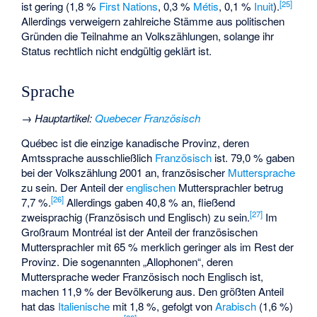
[
25
]
ist gering (1,8 %
First Nations
, 0,3 %
Métis
, 0,1 %
Inuit
).
Allerdings verweigern zahlreiche Stämme aus politischen
Gründen die Teilnahme an Volkszählungen, solange ihr
Status rechtlich nicht endgültig geklärt ist.
Sprache
→
Hauptartikel
:
Quebecer Französisch
Québec ist die einzige kanadische Provinz, deren
Amtssprache ausschließlich
Französisch
ist. 79,0 % gaben
bei der Volkszählung 2001 an, französischer
Muttersprache
zu sein. Der Anteil der
englischen
Muttersprachler betrug
[
26
]
7,7 %.
Allerdings gaben 40,8 % an, fließend
[
27
]
zweisprachig (Französisch und Englisch) zu sein.
Im
Großraum Montréal ist der Anteil der französischen
Muttersprachler mit 65 % merklich geringer als im Rest der
Provinz. Die sogenannten „
Allophonen
“, deren
Muttersprache weder Französisch noch Englisch ist,
machen 11,9 % der Bevölkerung aus. Den größten Anteil
hat das
Italienische
mit 1,8 %, gefolgt von
Arabisch
(1,6 %)