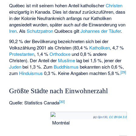
Québec ist mit seinem hohen Anteil katholischer
Christen
einzigartig in Kanada. Dies ist darauf zurückzuführen, dass
in der Kolonie Neufrankreich anfangs nur Katholiken
angesiedelt wurden, später auch auf die Einwanderung von
Iren
. Als
Schutzpatron
Québecs gilt
Johannes der Täufer
.
90,2 % der Bevölkerung bezeichneten sich bei der
Volkszählung 2001 als Christen (83,4 %
Katholiken
, 4,7 %
Protestanten
, 1,4 %
Orthodoxe
und 0,8 % andere
Christen). Der Anteil der
Muslime
lag bei 1,5 %, jener der
Juden
bei 1,3 %. Zum
Buddhismus
bekannten sich 0,6 %,
[
29
]
zum
Hinduismus
0,3 %. Keine Angaben machten 5,8 %.
Größte Städte nach Einwohnerzahl
[
30
]
Quelle: Statistics Canada
(c)
Gjm130
,
CC BY-SA 3.0
Montréal