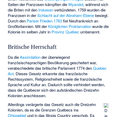
Seiten der Franzosen kämpften die
Wyandot
, während sich
die Briten mit den
Irokesen
verbündeten. 1759 wurden die
Franzosen in der
Schlacht auf der Abraham-Ebene
besiegt.
Durch den
Pariser Frieden 1763
fiel Neufrankreich an
Großbritannien. Mit der
Königlichen Proklamation
wurde die
Kolonie im selben Jahr in
Provinz Québec
umbenannt.
Britische Herrschaft
Da die
Assimilation
der überwiegend
französischsprachigen Bevölkerung gescheitert war,
verabschiedete das britische Parlament 1774 den
Quebec
Act
. Dieses Gesetz erkannte das französische
Rechtssystem, Religionsfreiheit sowie die französische
Sprache und Kultur an. Dadurch sollte verhindert werden,
dass die Québecer sich den aufständischen Dreizehn
Kolonien anschlossen.
Allerdings verärgerte das Gesetz auch die Dreizehn
Kolonien, da es die Grenzen Québecs ins
D
Ohiogebiet
und in das
Illinois Country
verschob. Es
ie