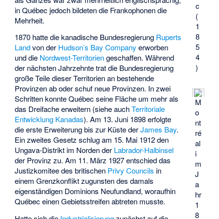
c
in Québec jedoch bildeten die Frankophonen die
(
Mehrheit.
1
8
1870 hatte die kanadische Bundesregierung
Ruperts
5
Land
von der
Hudson’s Bay Company
erworben
4
und die
Nordwest-Territorien
geschaffen. Während
)
der nächsten Jahrzehnte trat die Bundesregierung
große Teile dieser Territorien an bestehende
Provinzen ab oder schuf neue Provinzen. In zwei
Schritten konnte Québec seine Fläche um mehr als
M
das Dreifache erweitern (siehe auch
Territoriale
o
Entwicklung Kanadas
). Am 13. Juni 1898 erfolgte
nt
die erste Erweiterung bis zur Küste der
James Bay
.
ré
Ein zweites Gesetz schlug am 15. Mai 1912 den
al
Ungava-Distrikt
im Norden der
Labrador-Halbinsel
i
der Provinz zu. Am 11. März 1927 entschied das
m
Justizkomitee des britischen
Privy Councils
in
J
einem Grenzkonflikt zugunsten des damals
a
eigenständigen Dominions
Neufundland
, woraufhin
hr
Québec einen Gebietsstreifen abtreten musste.
1
8
Hatte sich die
Industrialisierung
zunächst auf die