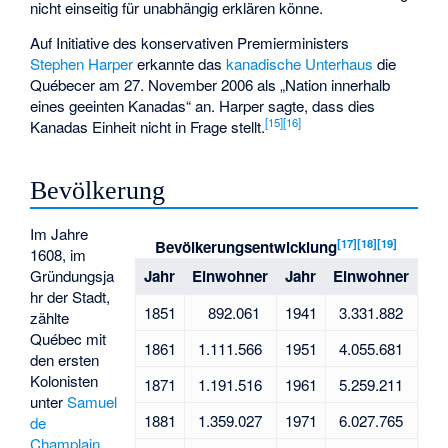
nicht einseitig für unabhängig erklären könne.
Auf Initiative des konservativen Premierministers
Stephen Harper
erkannte das
kanadische Unterhaus
die
Québecer am 27. November 2006 als „Nation innerhalb
eines geeinten Kanadas“ an. Harper sagte, dass dies
[
15
]
[
16
]
Kanadas Einheit nicht in Frage stellt.
Bevölkerung
Im Jahre
[
17
]
[
18
]
[
19
]
Bevölkerungsentwicklung
1608, im
Gründungsja
Jahr
Einwohner
Jahr
Einwohner
hr der Stadt,
1851
892.061
1941
3.331.882
zählte
Québec mit
1861
1.111.566
1951
4.055.681
den ersten
Kolonisten
1871
1.191.516
1961
5.259.211
unter
Samuel
1881
1.359.027
1971
6.027.765
de
Champlain