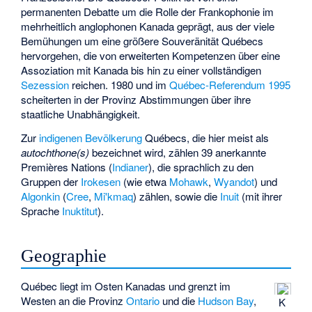
permanenten Debatte um die Rolle der Frankophonie im
mehrheitlich anglophonen Kanada geprägt, aus der viele
Bemühungen um eine größere Souveränität Québecs
hervorgehen, die von erweiterten Kompetenzen über eine
Assoziation mit Kanada bis hin zu einer vollständigen
Sezession
reichen. 1980 und im
Québec-Referendum 1995
scheiterten in der Provinz Abstimmungen über ihre
staatliche Unabhängigkeit.
Zur
indigenen Bevölkerung
Québecs, die hier meist als
autochthone(s)
bezeichnet wird, zählen 39 anerkannte
Premières Nations (
Indianer
), die sprachlich zu den
Gruppen der
Irokesen
(wie etwa
Mohawk
,
Wyandot
) und
Algonkin
(
Cree
,
Mi'kmaq
) zählen, sowie die
Inuit
(mit ihrer
Sprache
Inuktitut
).
Geographie
Québec liegt im Osten Kanadas und grenzt im
Westen an die Provinz
Ontario
und die
Hudson Bay
,
K