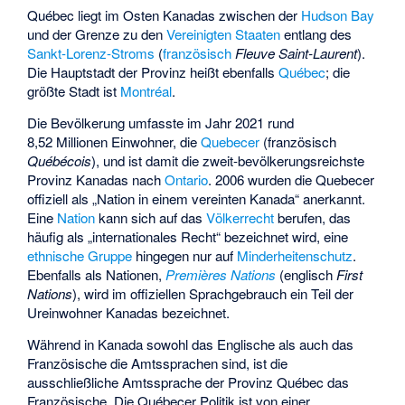
Québec liegt im Osten Kanadas zwischen der
Hudson Bay
und der Grenze zu den
Vereinigten Staaten
entlang des
Sankt-Lorenz-Stroms
(
französisch
Fleuve Saint-Laurent
).
Die Hauptstadt der Provinz heißt ebenfalls
Québec
; die
größte Stadt ist
Montréal
.
Die Bevölkerung umfasste im Jahr 2021 rund
8,52 Millionen Einwohner, die
Quebecer
(französisch
Québécois
), und ist damit die zweit-bevölkerungsreichste
Provinz Kanadas nach
Ontario
. 2006 wurden die Quebecer
offiziell als „Nation in einem vereinten Kanada“ anerkannt.
Eine
Nation
kann sich auf das
Völkerrecht
berufen, das
häufig als „internationales Recht“ bezeichnet wird, eine
ethnische Gruppe
hingegen nur auf
Minderheitenschutz
.
Ebenfalls als Nationen,
Premières Nations
(englisch
First
Nations
), wird im offiziellen Sprachgebrauch ein Teil der
Ureinwohner Kanadas bezeichnet.
Während in Kanada sowohl das Englische als auch das
Französische die Amtssprachen sind, ist die
ausschließliche Amtssprache der Provinz Québec das
Französische. Die Québecer Politik ist von einer