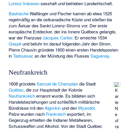
Lorenz-Irokesen
sesshaft und betrieben Landwirtschaft.
Baskische
Walfänger und Fischer kamen ab etwa 1525
regelmäßig an die ostkanadische Küste und stießen bis
zum Ästuar des Sankt-Lorenz-Stroms vor. Der erste
europäische Entdecker, der ins Innere Québecs gelangte,
war der Franzose
Jacques Cartier
. Er erreichte 1534
Gaspé
und befuhr im darauf folgenden Jahr den Strom.
Pierre Chauvin
gründete 1600 einen ersten Handelsposten
in
Tadoussac
an der Mündung des Flusses
Saguenay
.
Neufrankreich
1608 gründete
Samuel de Champlain
die Stadt
Québec
, die zur Hauptstadt der Kolonie
K
Neufrankreich
ernannt wurde. Es bildeten sich
ar
Handelsbeziehungen und schließlich militärische
te
Bündnisse mit den
Algonkin
und den
Wyandot
.
N
Pelze wurden nach
Frankreich
exportiert, im
e
Gegenzug erhielten die Indianer Metallwaren,
uf
Schusswaffen und Alkohol. Von der Stadt Québec
ra