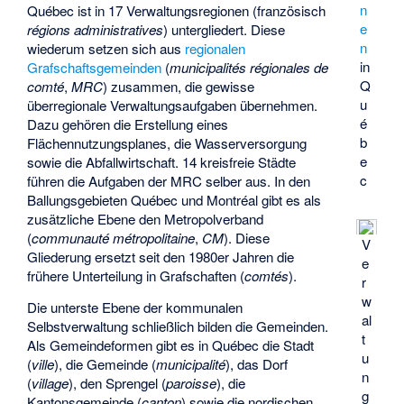
n
Québec ist in 17 Verwaltungsregionen (französisch
e
régions administratives
) untergliedert. Diese
n
wiederum setzen sich aus
regionalen
in
Grafschaftsgemeinden
(
municipalités régionales de
Q
comté
,
MRC
) zusammen, die gewisse
u
überregionale Verwaltungsaufgaben übernehmen.
é
Dazu gehören die Erstellung eines
b
Flächennutzungsplanes, die Wasserversorgung
e
sowie die Abfallwirtschaft. 14 kreisfreie Städte
c
führen die Aufgaben der MRC selber aus. In den
Ballungsgebieten Québec und Montréal gibt es als
zusätzliche Ebene den Metropolverband
(
communauté métropolitaine
,
CM
). Diese
V
Gliederung ersetzt seit den 1980er Jahren die
e
frühere Unterteilung in Grafschaften (
comtés
).
r
w
Die unterste Ebene der kommunalen
al
Selbstverwaltung schließlich bilden die Gemeinden.
t
Als Gemeindeformen gibt es in Québec die Stadt
u
(
ville
), die Gemeinde (
municipalité
), das Dorf
n
(
village
), den Sprengel (
paroisse
), die
g
Kantonsgemeinde (
canton
) sowie die nordischen,