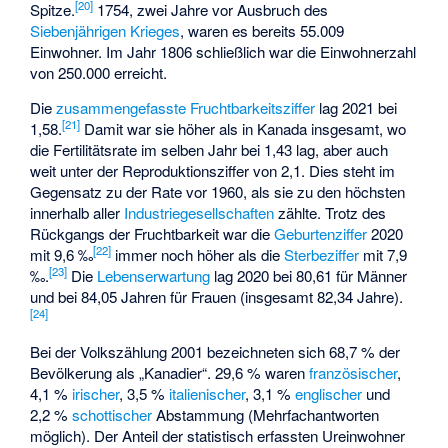
[
20
]
Spitze.
1754, zwei Jahre vor Ausbruch des
Siebenjährigen Krieges
, waren es bereits 55.009
Einwohner. Im Jahr 1806 schließlich war die Einwohnerzahl
von 250.000 erreicht.
Die
zusammengefasste Fruchtbarkeitsziffer
lag 2021 bei
[
21
]
1,58.
Damit war sie höher als in Kanada insgesamt, wo
die Fertilitätsrate im selben Jahr bei 1,43 lag, aber auch
weit unter der Reproduktionsziffer von 2,1. Dies steht im
Gegensatz zu der Rate vor 1960, als sie zu den höchsten
innerhalb aller
Industriegesellschaften
zählte. Trotz des
Rückgangs der Fruchtbarkeit war die
Geburtenziffer
2020
[
22
]
mit 9,6 ‰
immer noch höher als die
Sterbeziffer
mit 7,9
[
23
]
‰.
Die
Lebenserwartung
lag 2020 bei 80,61 für Männer
und bei 84,05 Jahren für Frauen (insgesamt 82,34 Jahre).
[
24
]
Bei der Volkszählung 2001 bezeichneten sich 68,7 % der
Bevölkerung als „Kanadier“. 29,6 % waren
französischer
,
4,1 %
irischer
, 3,5 %
italienischer
, 3,1 %
englischer
und
2,2 %
schottischer
Abstammung (Mehrfachantworten
möglich). Der Anteil der statistisch erfassten Ureinwohner