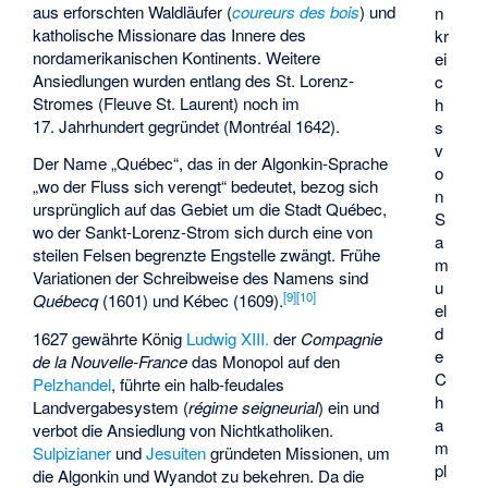
aus erforschten Waldläufer (
coureurs des bois
) und
n
katholische Missionare das Innere des
kr
nordamerikanischen Kontinents. Weitere
ei
Ansiedlungen wurden entlang des St. Lorenz-
c
Stromes (Fleuve St. Laurent) noch im
h
17. Jahrhundert gegründet (Montréal 1642).
s
v
Der Name „Québec“, das in der Algonkin-Sprache
o
„wo der Fluss sich verengt“ bedeutet, bezog sich
n
ursprünglich auf das Gebiet um die Stadt Québec,
S
wo der Sankt-Lorenz-Strom sich durch eine von
a
steilen Felsen begrenzte Engstelle zwängt. Frühe
m
Variationen der Schreibweise des Namens sind
u
[
9
]
[
10
]
Québecq
(1601) und Kébec (1609).
el
d
1627 gewährte König
Ludwig XIII.
der
Compagnie
e
de la Nouvelle-France
das Monopol auf den
C
Pelzhandel
, führte ein halb-feudales
h
Landvergabesystem (
régime seigneurial
) ein und
a
verbot die Ansiedlung von Nichtkatholiken.
m
Sulpizianer
und
Jesuiten
gründeten Missionen, um
pl
die Algonkin und Wyandot zu bekehren. Da die