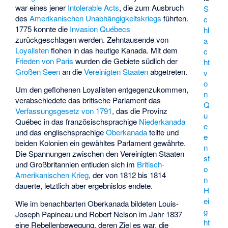
war eines jener
Intolerable Acts
, die zum Ausbruch
S
des
Amerikanischen Unabhängigkeitskriegs
führten.
c
1775 konnte die
Invasion Québecs
hl
zurückgeschlagen werden. Zehntausende von
a
Loyalisten
flohen in das heutige Kanada. Mit dem
c
Frieden von Paris
wurden die Gebiete südlich der
ht
Großen Seen
an die
Vereinigten Staaten
abgetreten.
v
o
Um den geflohenen Loyalisten entgegenzukommen,
n
verabschiedete das britische Parlament das
Q
Verfassungsgesetz von 1791
, das die Provinz
u
Québec in das französischsprachige
Niederkanada
e
und das englischsprachige
Oberkanada
teilte und
e
beiden Kolonien ein gewähltes Parlament gewährte.
n
Die Spannungen zwischen den Vereinigten Staaten
st
und Großbritannien entluden sich im
Britisch-
o
Amerikanischen Krieg
, der von 1812 bis 1814
n
dauerte, letztlich aber ergebnislos endete.
H
ei
Wie im benachbarten Oberkanada bildeten
Louis-
g
Joseph Papineau
und
Robert Nelson
im Jahr 1837
ht
eine Rebellenbewegung, deren Ziel es war, die