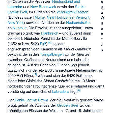
im Osten an die Provinzen
Neufundland und
a
Labrador
und
New Brunswick
sowie den
Sankt-
rt
Lorenz-Golf
, im Süden an die
Vereinigten Staaten
e
(Bundesstaaten
Maine
,
New Hampshire
,
Vermont
,
Q
New York
) sowie im Norden an der
Hudsonstraße
u
an
Nunavut
. Die Provinz ist sehr ausgedehnt – etwa
é
dreimal so groß wie
Frankreich
– und äußerst dünn
b
besiedelt. Höchster Punkt ist der
Mont d’Iberville
e
[
6
]
(1652 m bzw. 5420
Fuß
),
bei den
c
englischsprachigen Kanadiern als
Mount Caubvick
s
bekannt, der in den
Torngatbergen
auf der Grenze
zwischen Québec und Neufundland und Labrador
gelegen ist. Auf der Seite von Québec liegt jedoch
tatsächlich nur der etwa 30 cm niedrigere Nebengipfel mit
[
7
]
5419 Fuß Höhe,
während sich der 5420 Fuß hohe
eigentliche Gipfel des
Mount Caubvick
circa 10 Meter
nordöstlich der Provinzgrenze Quebecs befindet und damit
[
8
]
vollständig auf dem Gebiet
Labradors
liegt.
Der
Sankt-Lorenz-Strom
, der die Provinz in großem Maße
prägt, gehört als Ausfluss der
Großen Seen
zu den
mächtigsten Flüssen der Welt. Im 17. und 18. Jahrhundert