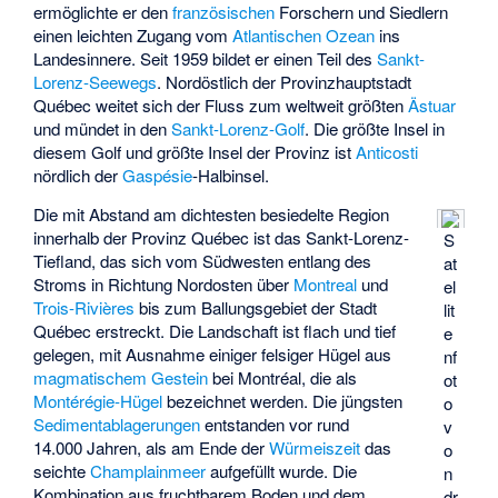
ermöglichte er den
französischen
Forschern und Siedlern
einen leichten Zugang vom
Atlantischen Ozean
ins
Landesinnere. Seit 1959 bildet er einen Teil des
Sankt-
Lorenz-Seewegs
. Nordöstlich der Provinzhauptstadt
Québec weitet sich der Fluss zum weltweit größten
Ästuar
und mündet in den
Sankt-Lorenz-Golf
. Die größte Insel in
diesem Golf und größte Insel der Provinz ist
Anticosti
nördlich der
Gaspésie
-Halbinsel.
Die mit Abstand am dichtesten besiedelte Region
innerhalb der Provinz Québec ist das Sankt-Lorenz-
S
Tiefland, das sich vom Südwesten entlang des
at
Stroms in Richtung Nordosten über
Montreal
und
el
Trois-Rivières
bis zum Ballungsgebiet der Stadt
lit
Québec erstreckt. Die Landschaft ist flach und tief
e
gelegen, mit Ausnahme einiger felsiger Hügel aus
nf
magmatischem Gestein
bei Montréal, die als
ot
Montérégie-Hügel
bezeichnet werden. Die jüngsten
o
Sedimentablagerungen
entstanden vor rund
v
14.000 Jahren, als am Ende der
Würmeiszeit
das
o
seichte
Champlainmeer
aufgefüllt wurde. Die
n
Kombination aus fruchtbarem Boden und dem
dr