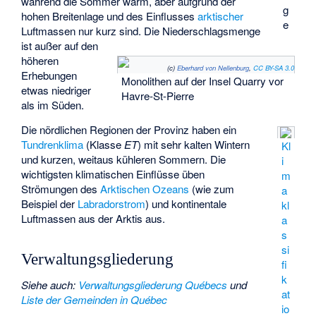
während die Sommer warm, aber aufgrund der
g
hohen Breitenlage und des Einflusses
arktischer
e
Luftmassen nur kurz sind. Die Niederschlagsmenge
ist außer auf den
höheren
(c)
Eberhard von Nellenburg
,
CC BY-SA 3.0
Erhebungen
Monolithen auf der Insel Quarry vor
etwas niedriger
Havre-St-Pierre
als im Süden.
Die nördlichen Regionen der Provinz haben ein
Tundrenklima
(Klasse
ET
) mit sehr kalten Wintern
Kl
und kurzen, weitaus kühleren Sommern. Die
i
wichtigsten klimatischen Einflüsse üben
m
Strömungen des
Arktischen Ozeans
(wie zum
a
Beispiel der
Labradorstrom
) und kontinentale
kl
Luftmassen aus der Arktis aus.
a
s
si
Verwaltungsgliederung
fi
k
Siehe auch
:
Verwaltungsgliederung Québecs
und
at
Liste der Gemeinden in Québec
io