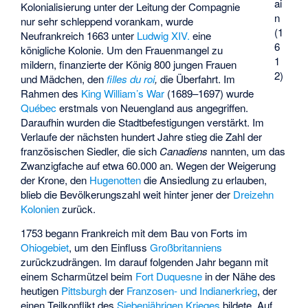
ai
Kolonialisierung unter der Leitung der Compagnie
n
nur sehr schleppend vorankam, wurde
(1
Neufrankreich 1663 unter
Ludwig XIV.
eine
6
königliche Kolonie. Um den Frauenmangel zu
1
mildern, finanzierte der König 800 jungen Frauen
2)
und Mädchen, den
filles du roi
,
die Überfahrt. Im
Rahmen des
King William’s War
(1689–1697) wurde
Québec
erstmals von Neuengland aus angegriffen.
Daraufhin wurden die Stadtbefestigungen verstärkt. Im
Verlaufe der nächsten hundert Jahre stieg die Zahl der
französischen Siedler, die sich
Canadiens
nannten, um das
Zwanzigfache auf etwa 60.000 an. Wegen der Weigerung
der Krone, den
Hugenotten
die Ansiedlung zu erlauben,
blieb die Bevölkerungszahl weit hinter jener der
Dreizehn
Kolonien
zurück.
1753 begann Frankreich mit dem Bau von Forts im
Ohiogebiet
, um den Einfluss
Großbritanniens
zurückzudrängen. Im darauf folgenden Jahr begann mit
einem Scharmützel beim
Fort Duquesne
in der Nähe des
heutigen
Pittsburgh
der
Franzosen- und Indianerkrieg
, der
einen Teilkonflikt des
Siebenjährigen Krieges
bildete. Auf