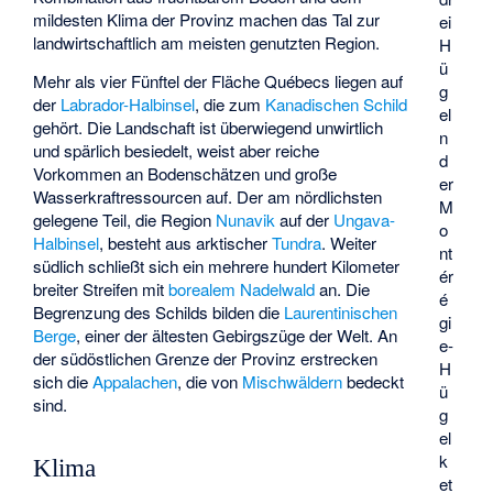
mildesten Klima der Provinz machen das Tal zur
ei
landwirtschaftlich am meisten genutzten Region.
H
ü
Mehr als vier Fünftel der Fläche Québecs liegen auf
g
der
Labrador-Halbinsel
, die zum
Kanadischen Schild
el
gehört. Die Landschaft ist überwiegend unwirtlich
n
und spärlich besiedelt, weist aber reiche
d
Vorkommen an Bodenschätzen und große
er
Wasserkraftressourcen auf. Der am nördlichsten
M
gelegene Teil, die Region
Nunavik
auf der
Ungava-
o
Halbinsel
, besteht aus arktischer
Tundra
. Weiter
nt
südlich schließt sich ein mehrere hundert Kilometer
ér
breiter Streifen mit
borealem Nadelwald
an. Die
é
Begrenzung des Schilds bilden die
Laurentinischen
gi
Berge
, einer der ältesten Gebirgszüge der Welt. An
e-
der südöstlichen Grenze der Provinz erstrecken
H
sich die
Appalachen
, die von
Mischwäldern
bedeckt
ü
sind.
g
el
k
Klima
et