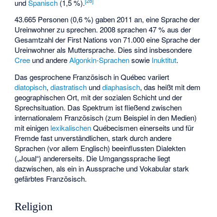
[
28
]
und
Spanisch
(1,5 %).
43.665 Personen (0,6 %) gaben 2011 an, eine Sprache der
Ureinwohner zu sprechen. 2008 sprachen 47 % aus der
Gesamtzahl der First Nations von 71.000 eine Sprache der
Ureinwohner als Muttersprache. Dies sind insbesondere
Cree
und andere
Algonkin-Sprachen
sowie
Inuktitut
.
Das gesprochene Französisch in Québec variiert
diatopisch
,
diastratisch
und
diaphasisch
, das heißt mit dem
geographischen Ort, mit der sozialen Schicht und der
Sprechsituation. Das Spektrum ist fließend zwischen
internationalem Französisch (zum Beispiel in den Medien)
mit einigen
lexikalischen
Québecismen einerseits und für
Fremde fast unverständlichen, stark durch andere
Sprachen (vor allem Englisch) beeinflussten Dialekten
(„Joual“) andererseits. Die Umgangssprache liegt
dazwischen, als ein in Aussprache und Vokabular stark
gefärbtes Französisch.
Religion