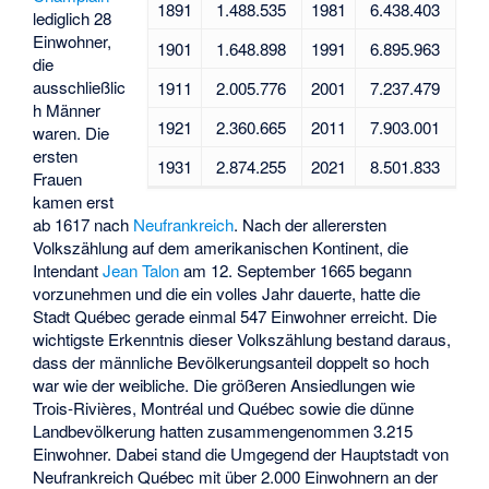
1891
1.488.535
1981
6.438.403
lediglich 28
Einwohner,
1901
1.648.898
1991
6.895.963
die
ausschließlic
1911
2.005.776
2001
7.237.479
h Männer
1921
2.360.665
2011
7.903.001
waren. Die
ersten
1931
2.874.255
2021
8.501.833
Frauen
kamen erst
ab 1617 nach
Neufrankreich
. Nach der allerersten
Volkszählung auf dem amerikanischen Kontinent, die
Intendant
Jean Talon
am 12. September 1665 begann
vorzunehmen und die ein volles Jahr dauerte, hatte die
Stadt Québec gerade einmal 547 Einwohner erreicht. Die
wichtigste Erkenntnis dieser Volkszählung bestand daraus,
dass der männliche Bevölkerungsanteil doppelt so hoch
war wie der weibliche. Die größeren Ansiedlungen wie
Trois-Rivières, Montréal und Québec sowie die dünne
Landbevölkerung hatten zusammengenommen 3.215
Einwohner. Dabei stand die Umgegend der Hauptstadt von
Neufrankreich Québec mit über 2.000 Einwohnern an der