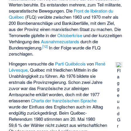
Werten beruhte. Es entstanden mehrere, zum Teil militante,
separatistische Bewegungen. Die
Front de libération du
Québec
(FLQ) verübte zwischen 1963 und 1970 mehr als
200 Bombenanschläge und Banküberfälle, mit dem Ziel,
aus der Provinz einen marxistischen Staat zu machen. Die
Terrorwelle gipfelte in der
Oktoberkrise
und der kurzzeitigen
Verhängung des
Ausnahmezustands
durch die
[
12
]
Bundesregierung.
In der Folge wurde die FLQ
zerschlagen.
Hingegen versuchte die
Parti Québécois
von
René
Lévesque
, Québec mit friedlichen Mitteln in die
Fl
Unabhängigkeit zu führen. Ab 1976 bildete sie
a
erstmals die Provinzregierung. Schon zwei Jahre
g
zuvor war das Französische zur alleinigen
g
Amtssprache erklärt worden, doch mit der 1977
e
erlassenen
Charta der französischen Sprache
u
wurde der Einfluss des Englischen auch im Alltag
n
endgültig zurückgedrängt. Beim
Québec-
d
Referendum 1980
stimmten am 20. Mai 1980
G
59,6 % der Wähler nicht zuletzt aus wirtschaftlichen
r