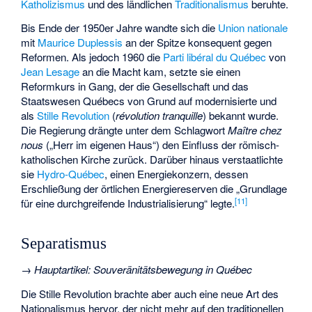
Katholizismus
und des ländlichen
Traditionalismus
beruhte.
Bis Ende der 1950er Jahre wandte sich die
Union nationale
mit
Maurice Duplessis
an der Spitze konsequent gegen
Reformen. Als jedoch 1960 die
Parti libéral du Québec
von
Jean Lesage
an die Macht kam, setzte sie einen
Reformkurs in Gang, der die Gesellschaft und das
Staatswesen Québecs von Grund auf modernisierte und
als
Stille Revolution
(
révolution tranquille
) bekannt wurde.
Die Regierung drängte unter dem Schlagwort
Maître chez
nous
(„Herr im eigenen Haus“) den Einfluss der römisch-
katholischen Kirche zurück. Darüber hinaus verstaatlichte
sie
Hydro-Québec
, einen Energiekonzern, dessen
Erschließung der örtlichen Energiereserven die „Grundlage
[
11
]
für eine durchgreifende Industrialisierung“ legte.
Separatismus
→
Hauptartikel
:
Souveränitätsbewegung in Québec
Die Stille Revolution brachte aber auch eine neue Art des
Nationalismus hervor, der nicht mehr auf den traditionellen