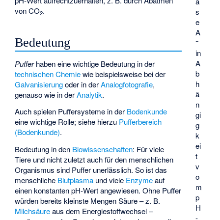
pH-Wert aufrechtzuerhalten, z. B. durch Abatmen
a
von CO
.
s
2
e
A
Bedeutung
−
in
A
Puffer
haben eine wichtige Bedeutung in der
b
technischen Chemie
wie beispielsweise bei der
h
Galvanisierung
oder in der
Analogfotografie
,
ä
genauso wie in der
Analytik
.
n
Auch spielen Puffersysteme in der
Bodenkunde
gi
eine wichtige Rolle; siehe hierzu
Pufferbereich
g
(Bodenkunde)
.
k
ei
Bedeutung in den
Biowissenschaften
: Für viele
t
Tiere und nicht zuletzt auch für den menschlichen
v
Organismus sind Puffer unerlässlich. So ist das
o
menschliche
Blutplasma
und viele
Enzyme
auf
m
einen konstanten pH-Wert angewiesen. Ohne Puffer
p
würden bereits kleinste Mengen Säure – z. B.
H
Milchsäure
aus dem Energiestoffwechsel –
-