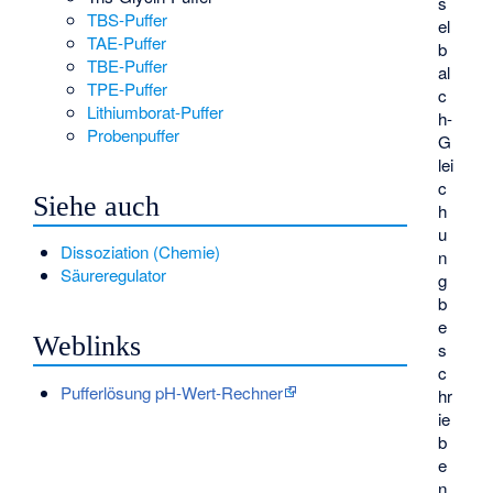
s
TBS-Puffer
el
TAE-Puffer
b
TBE-Puffer
al
TPE-Puffer
c
Lithiumborat-Puffer
h-
Probenpuffer
G
lei
c
Siehe auch
h
u
Dissoziation (Chemie)
n
Säureregulator
g
b
e
Weblinks
s
c
Pufferlösung pH-Wert-Rechner
hr
ie
b
e
n.