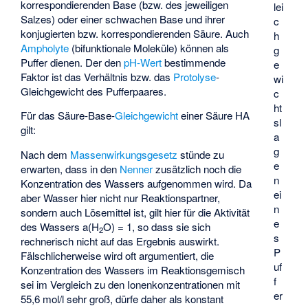
korrespondierenden Base
(bzw. des jeweiligen
lei
Salzes) oder einer schwachen Base und ihrer
c
konjugierten bzw. korrespondierenden Säure
. Auch
h
Ampholyte
(bifunktionale Moleküle) können als
g
Puffer dienen. Der den
pH-Wert
bestimmende
e
Faktor ist das Verhältnis bzw. das
Protolyse
-
wi
Gleichgewicht des Pufferpaares.
c
ht
Für das Säure-Base-
Gleichgewicht
einer Säure HA
sl
gilt:
a
g
Nach dem
Massenwirkungsgesetz
stünde zu
e
erwarten, dass in den
Nenner
zusätzlich noch die
n
Konzentration des Wassers aufgenommen wird. Da
ei
aber Wasser hier nicht nur Reaktionspartner,
n
sondern auch Lösemittel ist, gilt hier für die Aktivität
e
des Wassers a(H
O) = 1, so dass sie sich
2
s
rechnerisch nicht auf das Ergebnis auswirkt.
P
Fälschlicherweise wird oft argumentiert, die
uf
Konzentration des Wassers im Reaktionsgemisch
f
sei im Vergleich zu den Ionenkonzentrationen mit
er
55,6 mol/l sehr groß, dürfe daher als konstant