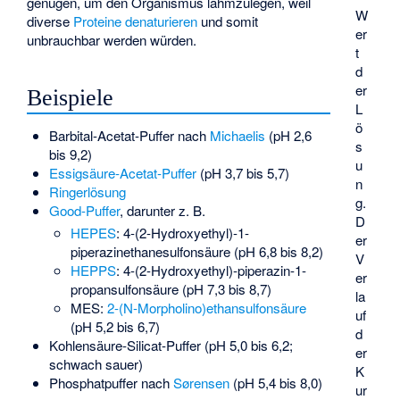
genügen, um den Organismus lahmzulegen, weil
W
diverse
Proteine
denaturieren
und somit
er
unbrauchbar werden würden.
t
d
er
Beispiele
L
ö
Barbital-Acetat-Puffer
nach
Michaelis
(pH 2,6
s
bis 9,2)
u
Essigsäure-Acetat-Puffer
(pH 3,7 bis 5,7)
n
Ringerlösung
g.
Good-Puffer
, darunter z. B.
D
HEPES
: 4-(2-Hydroxyethyl)-1-
er
piperazinethanesulfonsäure (pH 6,8 bis 8,2)
V
HEPPS
: 4-(2-Hydroxyethyl)-piperazin-1-
er
propansulfonsäure (pH 7,3 bis 8,7)
la
MES:
2-(N-Morpholino)ethansulfonsäure
uf
(pH 5,2 bis 6,7)
d
Kohlensäure-Silicat-Puffer (pH 5,0 bis 6,2;
er
schwach sauer)
K
Phosphatpuffer
nach
Sørensen
(pH 5,4 bis 8,0)
ur