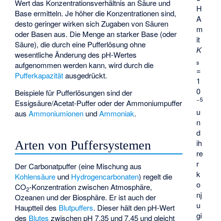
Wert das Konzentrationsverhältnis an Säure und
H
Base ermitteln. Je höher die Konzentrationen sind,
A
desto geringer wirken sich Zugaben von Säuren
m
oder Basen aus. Die Menge an starker Base (oder
it
Säure), die durch eine Pufferlösung ohne
K
wesentliche Änderung des pH-Wertes
s
aufgenommen werden kann, wird durch die
=
Pufferkapazität
ausgedrückt.
1
0
Beispiele für Pufferlösungen sind der
−5
Essigsäure/Acetat-Puffer
oder der Ammoniumpuffer
u
aus
Ammoniumionen
und
Ammoniak
.
n
d
ih
Arten von Puffersystemen
re
r
Der Carbonatpuffer (eine Mischung aus
k
Kohlensäure
und
Hydrogencarbonaten
) regelt die
o
CO
-Konzentration zwischen Atmosphäre,
2
nj
Ozeanen und der Biosphäre. Er ist auch der
u
Hauptteil des
Blutpuffers
. Dieser hält den pH-Wert
gi
des
Blutes
zwischen pH 7,35 und 7,45 und gleicht