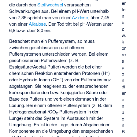
er
die durch den
Stoffwechsel
verursachten
te
Schwankungen aus. Bei einem pH-Wert unterhalb
n
von 7,35 spricht man von einer
Azidose
, über 7,45
b
von einer
Alkalose
. Der Tod tritt bei pH-Werten unter
z
6,8 bzw. über 8,0 ein.
w.
Betrachtet man ein Puffersystem, so muss
k
zwischen geschlossenen und offenen
or
Puffersystemen unterschieden werden. Bei einem
re
geschlossenen Puffersystem (z. B.
s
Essigsäure/Acetat-Puffer
) werden die bei einer
p
+
chemischen Reaktion entstehenden Protonen (H
)
o
−
oder Hydroxid-Ionen (OH
) von der Puffersubstanz
n
abgefangen. Sie reagieren zu der entsprechenden
di
korrespondierenden bzw. konjugierten Säure
oder
er
Base des Puffers und verbleiben demnach in der
e
Lösung. Bei einem offenen Puffersystem (z. B. dem
n
Hydrogencarbonat-/CO
-Puffersystem in der
d
2
Lunge) steht das System im Austausch mit der
e
Umgebung. Es ist in der Lage, durch Abgabe einer
n
Komponente an die Umgebung den entsprechenden
B