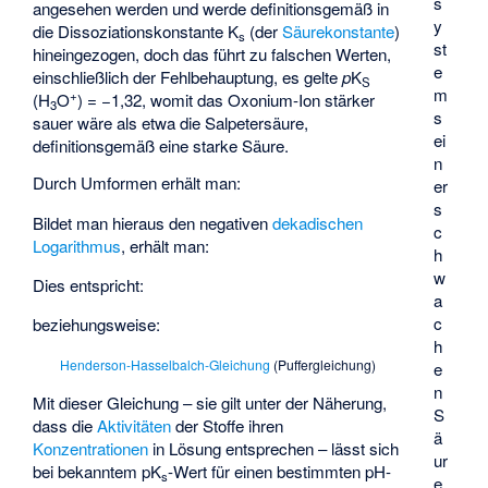
s
angesehen werden und werde definitionsgemäß in
y
die Dissoziationskonstante K
(der
Säurekonstante
)
s
st
hineingezogen, doch das führt zu falschen Werten,
e
einschließlich der Fehlbehauptung, es gelte
p
K
S
m
+
(H
O
) = −1,32, womit das Oxonium-Ion stärker
3
s
sauer wäre als etwa die Salpetersäure,
ei
definitionsgemäß eine starke Säure.
n
Durch Umformen erhält man:
er
s
Bildet man hieraus den negativen
dekadischen
c
Logarithmus
, erhält man:
h
w
Dies entspricht:
a
c
beziehungsweise:
h
Henderson-Hasselbalch-Gleichung
(Puffergleichung)
e
n
Mit dieser Gleichung – sie gilt unter der Näherung,
S
dass die
Aktivitäten
der Stoffe ihren
ä
Konzentrationen
in Lösung entsprechen – lässt sich
ur
bei bekanntem pK
-Wert für einen bestimmten pH-
s
e