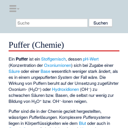
Puffer (Chemie)
Ein
Puffer
ist ein
Stoffgemisch
, dessen
pH-Wert
(Konzentration der
Oxoniumionen
) sich bei Zugabe einer
Säure
oder einer
Base
wesentlich weniger stark ändert, als
es in einem
ungepufferten System
der Fall wäre. Die
Wirkung von Puffern beruht auf der Umsetzung zugeführter
+
−
Oxonium- (H
O
) oder
Hydroxidionen
(OH
) zu
3
schwachen Säuren bzw. Basen, die selbst nur wenig zur
+
−
Bildung von H
O
bzw. OH
-Ionen neigen.
3
Puffer sind die in der Chemie gezielt hergestellten,
wässrigen
Pufferlösungen
. Komplexere
Puffersysteme
liegen in Körperflüssigkeiten wie dem
Blut
oder auch in