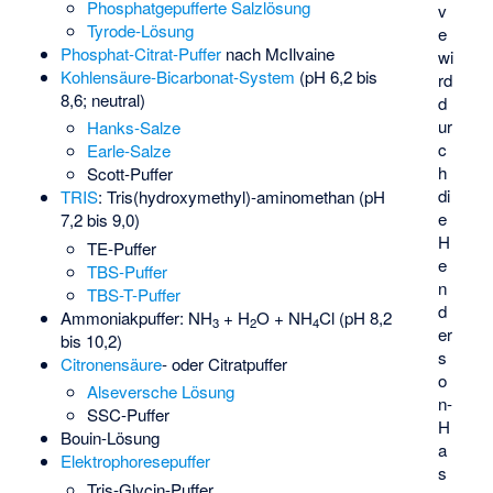
Phosphatgepufferte Salzlösung
v
Tyrode-Lösung
e
Phosphat-Citrat-Puffer
nach McIlvaine
wi
Kohlensäure-Bicarbonat-System
(pH 6,2 bis
rd
8,6; neutral)
d
ur
Hanks-Salze
c
Earle-Salze
h
Scott-Puffer
di
TRIS
: Tris(hydroxymethyl)-aminomethan (pH
e
7,2 bis 9,0)
H
TE-Puffer
e
TBS-Puffer
n
TBS-T-Puffer
d
Ammoniakpuffer: NH
+ H
O + NH
Cl (pH 8,2
3
2
4
er
bis 10,2)
s
Citronensäure
- oder Citratpuffer
o
Alseversche Lösung
n-
SSC-Puffer
H
Bouin-Lösung
a
Elektrophoresepuffer
s
Tris-Glycin-Puffer