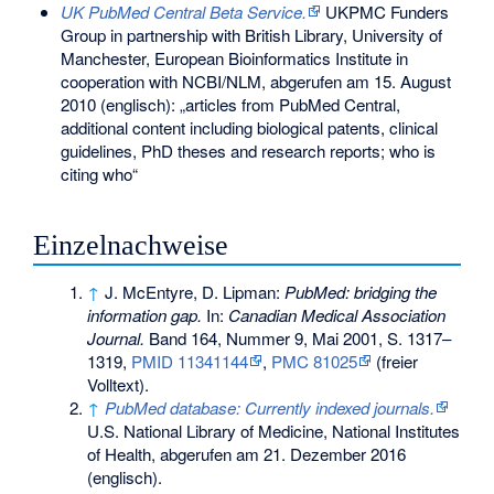
UK PubMed Central Beta Service.
UKPMC Funders
Group in partnership with British Library, University of
Manchester, European Bioinformatics Institute in
cooperation with NCBI/NLM,
abgerufen am 15. August
2010
(englisch): „articles from PubMed Central,
additional content including biological patents, clinical
guidelines, PhD theses and research reports; who is
citing who“
Einzelnachweise
↑
J. McEntyre, D. Lipman:
PubMed: bridging the
information gap.
In:
Canadian Medical Association
Journal.
Band 164, Nummer 9, Mai 2001, S. 1317–
1319,
PMID 11341144
,
PMC 81025
(freier
Volltext).
↑
PubMed database: Currently indexed journals.
U.S. National Library of Medicine, National Institutes
of Health,
abgerufen am 21. Dezember 2016
(englisch).