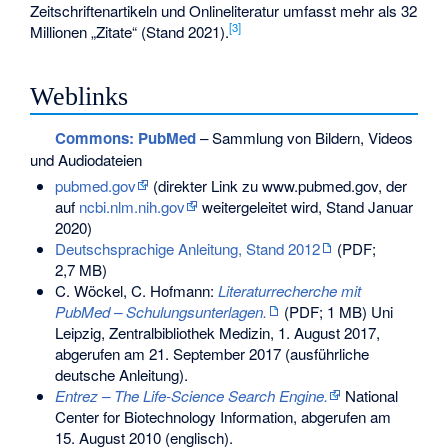
Zeitschriftenartikeln und Onlineliteratur umfasst mehr als 32
[
3
]
Millionen „Zitate“ (Stand 2021).
Weblinks
Commons
: PubMed
– Sammlung von Bildern, Videos
und Audiodateien
pubmed.gov
(direkter Link zu www.pubmed.gov, der
auf
ncbi.nlm.nih.gov
weitergeleitet wird, Stand Januar
2020)
Deutschsprachige Anleitung, Stand 2012
(PDF;
2,7 MB)
C. Wöckel, C. Hofmann:
Literaturrecherche mit
PubMed – Schulungsunterlagen.
(PDF; 1 MB) Uni
Leipzig, Zentralbibliothek Medizin, 1. August 2017,
abgerufen am 21. September 2017
(ausführliche
deutsche Anleitung).
Entrez – The Life-Science Search Engine.
National
Center for Biotechnology Information,
abgerufen am
15. August 2010
(englisch).