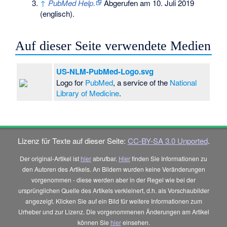
↑
PubMed Help.
Abgerufen am 10. Juli 2019
(englisch).
Auf dieser Seite verwendete Medien
US-NLM-PubMed-Logo.svg
Logo for
PubMed
, a service of the
National
Library of Medicine
.
Lizenz für Texte auf dieser Seite:
CC-BY-SA 3.0 Unported
.
Der original-Artikel ist
hier
abrufbar.
Hier
finden Sie Informationen zu
den Autoren des Artikels. An Bildern wurden keine Veränderungen
vorgenommen - diese werden aber in der Regel wie bei der
ursprünglichen Quelle des Artikels verkleinert, d.h. als Vorschaubilder
angezeigt. Klicken Sie auf ein Bild für weitere Informationen zum
Urheber und zur Lizenz. Die vorgenommenen Änderungen am Artikel
können Sie
hier
einsehen.