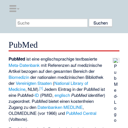
PubMed
PubMed
ist eine englischsprachige textbasierte
Meta-Datenbank
mit Referenzen auf medizinische
P
Artikel bezogen auf den gesamten Bereich der
u
Biomedizin
der nationalen medizinischen Bibliothek
b
der
Vereinigten Staaten
(
National Library of
M
[
1
]
Medicine
, NLM).
Jedem Eintrag in der PubMed ist
e
eine PubMed-
ID
(PMID,
englisch
PubMed identifier
)
d-
zugeordnet. PubMed bietet einen kostenfreien
L
Zugang zu den
Datenbanken
MEDLINE
,
o
OLDMEDLINE (vor 1966) und
PubMed Central
g
(Volltexte).
o