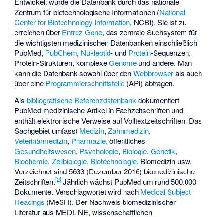
Entwickelt wurde die Datenbank durch das nationale
Zentrum für biotechnologische Informationen (
National
Center for Biotechnology Information
, NCBI). Sie ist zu
erreichen über
Entrez Gene
, das zentrale Suchsystem für
die wichtigsten medizinischen Datenbanken einschließlich
PubMed,
PubChem
,
Nukleotid
- und
Protein
-Sequenzen,
Protein-Strukturen, komplexe
Genome
und andere. Man
kann die Datenbank sowohl über den
Webbrowser
als auch
über eine
Programmierschnittstelle
(API) abfragen.
Als
bibliografische Referenzdatenbank
dokumentiert
PubMed medizinische Artikel in Fachzeitschriften und
enthält elektronische Verweise auf Volltextzeitschriften. Das
Sachgebiet umfasst
Medizin
,
Zahnmedizin
,
Veterinärmedizin
,
Pharmazie
, öffentliches
Gesundheitswesen
,
Psychologie
,
Biologie
,
Genetik
,
Biochemie
,
Zellbiologie
,
Biotechnologie
, Biomedizin usw.
Verzeichnet sind 5633 (Dezember 2016) biomedizinische
[
2
]
Zeitschriften.
Jährlich wächst PubMed um rund 500.000
Dokumente. Verschlagwortet wird nach
Medical Subject
Headings
(MeSH). Der Nachweis biomedizinischer
Literatur aus MEDLINE, wissenschaftlichen