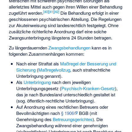
Menschen mit schweren psychischen Störungen als
allerletztes Mittel auch gegen ihren Willen einer Behandlung
[
40
]
[
41
]
[
42
]
zugeführt werden.
Die Behandlung erfolgt in einer
geschlossenen psychiatrischen Abteilung. Die Regelungen
zur Akuteinweisung sind landesrechtlich festgelegt. Ohne
zusätzliche richterliche Anordnung darf eine solche
Zwangsunterbringung längstens 24 Stunden betragen.
Zu längerdauernden
Zwangsbehandlungen
kann es in
folgenden Zusammenhängen kommen:
Nach einer
Straftat
als
Maßregel der Besserung und
Sicherung
(
Maßregelvollzug
, auch strafrechtliche
Unterbringung genannt).
Als
Unterbringung
nach dem jeweiligen
Unterbringungsgesetz (
Psychisch-Kranken-Gesetz
),
das je nach Bundesland unterschiedlich gestaltet ist
(sog. öffentlich-rechtliche Unterbringung).
Auf Anordnung eines
rechtlichen Betreuers
oder
Bevollmächtigten nach
§ 1906
BGB (mit
Genehmigung des
Betreuungsgerichtes
). Die
Zwangsbehandlung während einer genehmigten
(zivilrechtlichen) Unterbringung ist nach Beschluss des