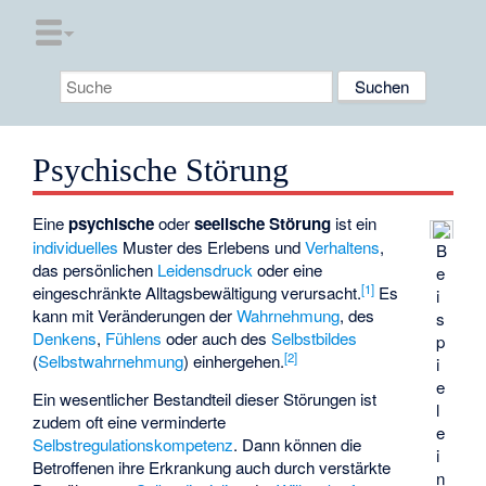
Psychische Störung
Eine
psychische
oder
seelische Störung
ist ein
individuelles
Muster des Erlebens und
Verhaltens
,
B
das persönlichen
Leidensdruck
oder eine
e
[
1
]
eingeschränkte Alltagsbewältigung verursacht.
Es
i
kann mit Veränderungen der
Wahrnehmung
, des
s
Denkens
,
Fühlens
oder auch des
Selbstbildes
p
[
2
]
(
Selbstwahrnehmung
) einhergehen.
i
e
Ein wesentlicher Bestandteil dieser Störungen ist
l
zudem oft eine verminderte
e
Selbstregulationskompetenz
. Dann können die
i
Betroffenen ihre Erkrankung auch durch verstärkte
n