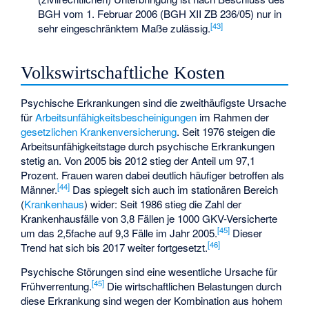
BGH vom 1. Februar 2006 (BGH XII ZB 236/05) nur in
[
43
]
sehr eingeschränktem Maße zulässig.
Volkswirtschaftliche Kosten
Psychische Erkrankungen sind die zweithäufigste Ursache
für
Arbeitsunfähigkeitsbescheinigungen
im Rahmen der
gesetzlichen Krankenversicherung
. Seit 1976 steigen die
Arbeitsunfähigkeitstage durch psychische Erkrankungen
stetig an. Von 2005 bis 2012 stieg der Anteil um 97,1
Prozent. Frauen waren dabei deutlich häufiger betroffen als
[
44
]
Männer.
Das spiegelt sich auch im stationären Bereich
(
Krankenhaus
) wider: Seit 1986 stieg die Zahl der
Krankenhausfälle von 3,8 Fällen je 1000 GKV-Versicherte
[
45
]
um das 2,5fache auf 9,3 Fälle im Jahr 2005.
Dieser
[
46
]
Trend hat sich bis 2017 weiter fortgesetzt.
Psychische Störungen sind eine wesentliche Ursache für
[
45
]
Frühverrentung
.
Die wirtschaftlichen Belastungen durch
diese Erkrankung sind wegen der Kombination aus hohem