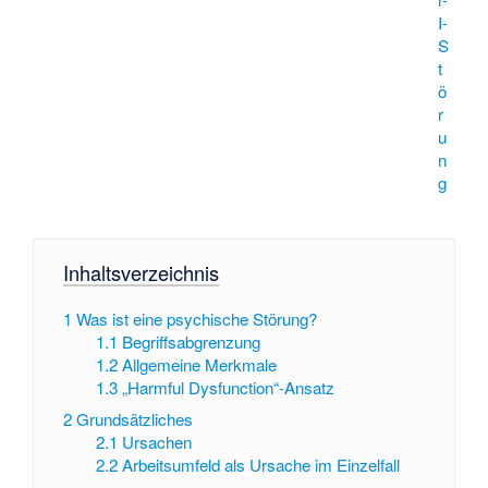
I-
S
t
ö
r
u
n
g
Inhaltsverzeichnis
1
Was ist eine psychische Störung?
1.1
Begriffsabgrenzung
1.2
Allgemeine Merkmale
1.3
„Harmful Dysfunction“-Ansatz
2
Grundsätzliches
2.1
Ursachen
2.2
Arbeitsumfeld als Ursache im Einzelfall