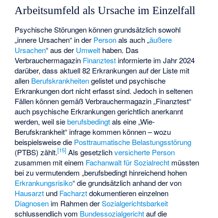
Arbeitsumfeld als Ursache im Einzelfall
Psychische Störungen können grundsätzlich sowohl
„innere Ursachen“ in der
Person
als auch „
äußere
Ursachen
“ aus der
Umwelt
haben. Das
Verbrauchermagazin
Finanztest
informierte im Jahr 2024
darüber, dass aktuell 82 Erkrankungen auf der Liste mit
allen
Berufskrankheiten
gelistet und psychische
Erkrankungen dort nicht erfasst sind. Jedoch in seltenen
Fällen können gemäß Verbrauchermagazin „Finanztest“
auch psychische Erkrankungen gerichtlich anerkannt
werden, weil sie
berufsbedingt
als eine „
Wie-
Berufskrankheit
“ infrage kommen können – wozu
beispielsweise die
Posttraumatische Belastungsstörung
[
15
]
(PTBS) zählt.
Als gesetzlich
versicherte Person
zusammen mit einem
Fachanwalt für Sozialrecht
müssten
bei zu vermutendem „berufsbedingt hinreichend hohen
Erkrankungsrisiko
“ die grundsätzlich anhand der von
Hausarzt
und
Facharzt
dokumentieren einzelnen
Diagnosen
im Rahmen der
Sozialgerichtsbarkeit
schlussendlich vom
Bundessozialgericht
auf die