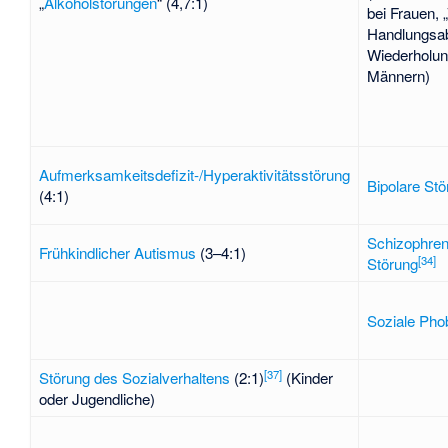
„
Alkoholstörungen
“ (4,7:1)
bei Frauen, 
Handlungsab
Wiederholung
Männern)
Aufmerksamkeitsdefizit-/Hyperaktivitätsstörung
Bipolare Stö
(4:1)
Schizophren
Frühkindlicher Autismus
(3–4:1)
[
34
]
Störung
Soziale Pho
[
37
]
Störung des Sozialverhaltens
(2:1)
(Kinder
oder Jugendliche)