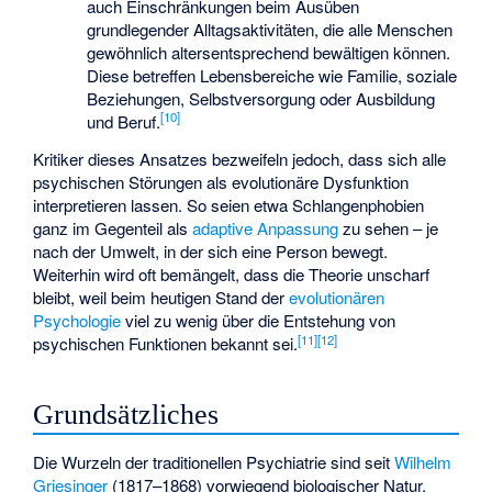
auch Einschränkungen beim Ausüben
grundlegender Alltagsaktivitäten, die alle Menschen
gewöhnlich altersentsprechend bewältigen können.
Diese betreffen Lebensbereiche wie Familie, soziale
Beziehungen, Selbstversorgung oder Ausbildung
[
10
]
und Beruf.
Kritiker dieses Ansatzes bezweifeln jedoch, dass sich alle
psychischen Störungen als evolutionäre Dysfunktion
interpretieren lassen. So seien etwa Schlangenphobien
ganz im Gegenteil als
adaptive Anpassung
zu sehen – je
nach der Umwelt, in der sich eine Person bewegt.
Weiterhin wird oft bemängelt, dass die Theorie unscharf
bleibt, weil beim heutigen Stand der
evolutionären
Psychologie
viel zu wenig über die Entstehung von
[
11
]
[
12
]
psychischen Funktionen bekannt sei.
Grundsätzliches
Die Wurzeln der traditionellen Psychiatrie sind seit
Wilhelm
Griesinger
(1817–1868) vorwiegend biologischer Natur.