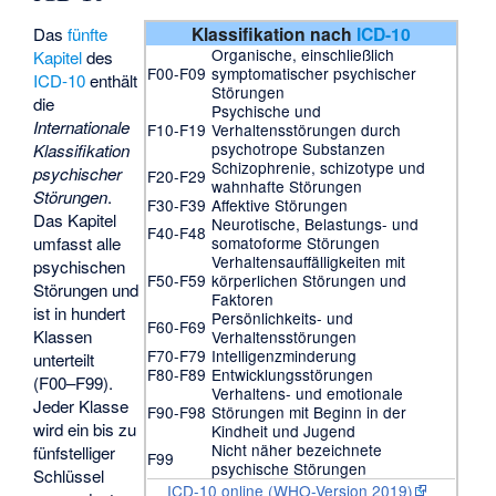
Klassifikation nach
ICD-10
Das
fünfte
Organische, einschließlich
Kapitel
des
F00-F09
symptomatischer psychischer
ICD-10
enthält
Störungen
die
Psychische und
Internationale
F10-F19
Verhaltensstörungen durch
psychotrope Substanzen
Klassifikation
Schizophrenie, schizotype und
psychischer
F20-F29
wahnhafte Störungen
Störungen
.
F30-F39
Affektive Störungen
Das Kapitel
Neurotische, Belastungs- und
F40-F48
somatoforme Störungen
umfasst alle
Verhaltensauffälligkeiten mit
psychischen
F50-F59
körperlichen Störungen und
Störungen und
Faktoren
ist in hundert
Persönlichkeits- und
F60-F69
Klassen
Verhaltensstörungen
F70-F79
Intelligenzminderung
unterteilt
F80-F89
Entwicklungsstörungen
(F00–F99).
Verhaltens- und emotionale
Jeder Klasse
F90-F98
Störungen mit Beginn in der
wird ein bis zu
Kindheit und Jugend
Nicht näher bezeichnete
fünfstelliger
F99
psychische Störungen
Schlüssel
ICD-10 online (WHO-Version 2019)