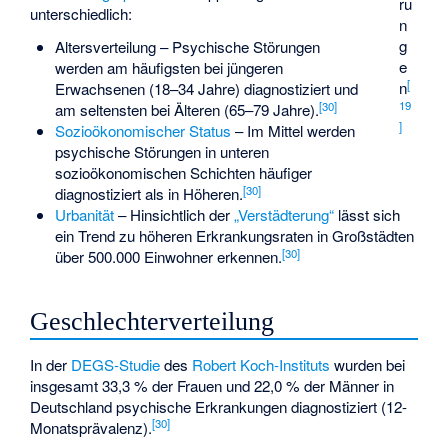
ru
unterschiedlich:
n
g
Altersverteilung – Psychische Störungen
e
werden am häufigsten bei jüngeren
[
n
Erwachsenen (18–34 Jahre) diagnostiziert und
19
[
30
]
am seltensten bei Älteren (65–79 Jahre).
]
Sozioökonomischer Status
– Im Mittel werden
psychische Störungen in unteren
sozioökonomischen Schichten häufiger
[
30
]
diagnostiziert als in Höheren.
Urbanität
– Hinsichtlich der
„Verstädterung“
lässt sich
ein Trend zu höheren Erkrankungsraten in Großstädten
[
30
]
über 500.000 Einwohner erkennen.
Geschlechterverteilung
In der
DEGS-Studie
des
Robert Koch-Instituts
wurden bei
insgesamt 33,3 % der Frauen und 22,0 % der Männer in
Deutschland psychische Erkrankungen diagnostiziert (12-
[
30
]
Monatsprävalenz).