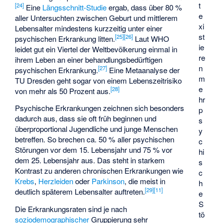
t
[
24
]
Eine
Längsschnitt-Studie
ergab, dass über 80 %
e
aller Untersuchten zwischen Geburt und mittlerem
xi
Lebensalter mindestens kurzzeitig unter einer
st
[
25
]
[
26
]
psychischen Erkrankung litten.
Laut WHO
ie
leidet gut ein Viertel der Weltbevölkerung einmal in
re
ihrem Leben an einer behandlungsbedürftigen
n
[
27
]
psychischen Erkrankung.
Eine Metaanalyse der
m
TU Dresden
geht sogar von einem Lebenszeitrisiko
e
[
28
]
von mehr als 50 Prozent aus.
hr
Psychische Erkrankungen zeichnen sich besonders
p
dadurch aus, dass sie oft früh beginnen und
s
überproportional Jugendliche und junge Menschen
y
betreffen. So brechen ca. 50 % aller psychischen
c
Störungen vor dem 15. Lebensjahr und 75 % vor
hi
dem 25. Lebensjahr aus. Das steht in starkem
s
Kontrast zu anderen chronischen Erkrankungen wie
c
Krebs
,
Herzleiden
oder
Parkinson
, die meist in
h
[
29
]
[
11
]
deutlich späterem Lebensalter auftreten.
e
S
Die Erkrankungsraten sind je nach
tö
soziodemographischer
Gruppierung sehr