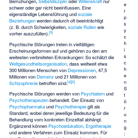
Bemühungen,
Selbstdisziplin
oder
Willenskraft
nur
e
schwer oder gar nicht beeinflussen. Eine
r
eigenständige Lebensführung und
soziale
p
Beziehungen
werden dadurch oft beeinträchtigt
s
(z. B. durch Schwierigkeiten,
soziale Rollen
wie
y
[
3
]
vorher auszufüllen).
c
h
Psychische Störungen treten in vielfältigen
i
Erscheinungsformen auf und gehören zu den am
s
weitesten verbreiteten Erkrankungen: So schätzt die
c
Weltgesundheitsorganisation
, dass weltweit etwa
h
300 Millionen Menschen von
Depressionen
, 47,5
e
Millionen von
Demenz
und 21 Millionen von
n
[
4
]
[
5
]
Schizophrenie
betroffen sind.
S
Psychische Störungen werden von
Psychiatern
und
t
Psychotherapeuten
behandelt. Der Einsatz von
ö
Psychopharmaka
und
Psychotherapie
gilt als
r
Standard, wobei deren jeweilige Bedeutung für die
u
Behandlung vom konkreten Einzelfall abhängt.
n
Ergänzend können
Psychoedukation
,
Ergotherapie
g
und andere Verfahren zum Einsatz kommen. Für
: