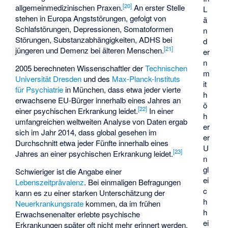
[
20
]
allgemeinmedizinischen Praxen.
An erster Stelle
L
stehen in Europa Angststörungen, gefolgt von
ä
Schlafstörungen, Depressionen, Somatoformen
n
Störungen, Substanzabhängigkeiten, ADHS bei
d
[
21
]
jüngeren und Demenz bei älteren Menschen.
er
n
2005 berechneten Wissenschaftler der
Technischen
m
Universität Dresden
und des
Max-Planck-Instituts
it
für Psychiatrie
in München, dass etwa jeder vierte
h
erwachsene EU-Bürger innerhalb eines Jahres an
ö
[
22
]
einer psychischen Erkrankung leidet.
In einer
h
umfangreichen weltweiten Analyse von Daten ergab
er
sich im Jahr 2014, dass global gesehen im
er
Durchschnitt etwa jeder Fünfte innerhalb eines
U
[
23
]
Jahres an einer psychischen Erkrankung leidet.
n
gl
Schwieriger ist die Angabe einer
ei
Lebenszeitprävalenz
. Bei einmaligen Befragungen
c
kann es zu einer starken Unterschätzung der
h
Neuerkrankungsrate
kommen, da im frühen
h
Erwachsenenalter erlebte psychische
ei
Erkrankungen später oft nicht mehr erinnert werden.