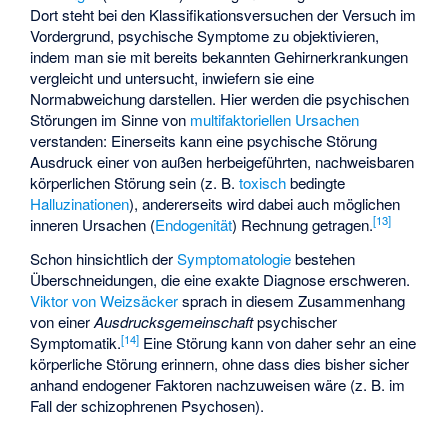
Dort steht bei den Klassifikationsversuchen der Versuch im
Vordergrund, psychische Symptome zu objektivieren,
indem man sie mit bereits bekannten Gehirnerkrankungen
vergleicht und untersucht, inwiefern sie eine
Normabweichung darstellen. Hier werden die psychischen
Störungen im Sinne von
multifaktoriellen Ursachen
verstanden: Einerseits kann eine psychische Störung
Ausdruck einer von außen herbeigeführten, nachweisbaren
körperlichen Störung sein (z. B.
toxisch
bedingte
Halluzinationen
), andererseits wird dabei auch möglichen
[
13
]
inneren Ursachen (
Endogenität
) Rechnung getragen.
Schon hinsichtlich der
Symptomatologie
bestehen
Überschneidungen, die eine exakte Diagnose erschweren.
Viktor von Weizsäcker
sprach in diesem Zusammenhang
von einer
Ausdrucksgemeinschaft
psychischer
[
14
]
Symptomatik.
Eine Störung kann von daher sehr an eine
körperliche Störung erinnern, ohne dass dies bisher sicher
anhand endogener Faktoren nachzuweisen wäre (z. B. im
Fall der
schizophrenen Psychosen
).