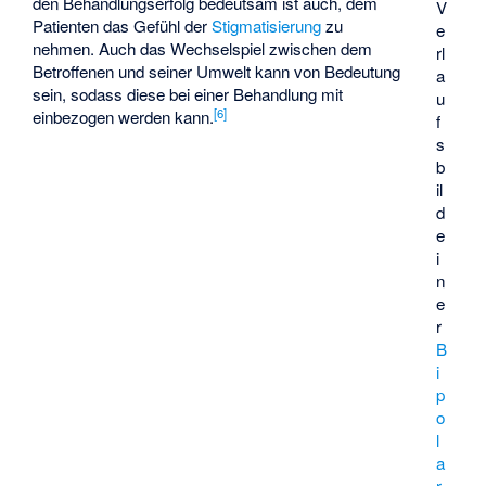
den Behandlungserfolg bedeutsam ist auch, dem
V
Patienten das Gefühl der
Stigmatisierung
zu
e
nehmen. Auch das Wechselspiel zwischen dem
rl
Betroffenen und seiner Umwelt kann von Bedeutung
a
sein, sodass diese bei einer Behandlung mit
u
[
6
]
einbezogen werden kann.
f
s
b
il
d
e
i
n
e
r
B
i
p
o
l
a
r-