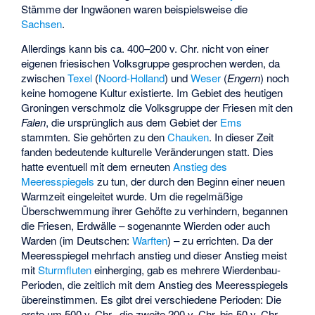
Stämme der Ingwäonen waren beispielsweise die
Sachsen
.
Allerdings kann bis ca. 400–200 v. Chr. nicht von einer
eigenen friesischen Volksgruppe gesprochen werden, da
zwischen
Texel
(
Noord-Holland
) und
Weser
(
Engern
) noch
keine homogene Kultur existierte. Im Gebiet des heutigen
Groningen verschmolz die Volksgruppe der Friesen mit den
Falen
, die ursprünglich aus dem Gebiet der
Ems
stammten. Sie gehörten zu den
Chauken
. In dieser Zeit
fanden bedeutende kulturelle Veränderungen statt. Dies
hatte eventuell mit dem erneuten
Anstieg des
Meeresspiegels
zu tun, der durch den Beginn einer neuen
Warmzeit eingeleitet wurde. Um die regelmäßige
Überschwemmung ihrer Gehöfte zu verhindern, begannen
die Friesen, Erdwälle – sogenannte Wierden oder auch
Warden (im Deutschen:
Warften
) – zu errichten. Da der
Meeresspiegel mehrfach anstieg und dieser Anstieg meist
mit
Sturmfluten
einherging, gab es mehrere Wierdenbau-
Perioden, die zeitlich mit dem Anstieg des Meeresspiegels
übereinstimmen. Es gibt drei verschiedene Perioden: Die
erste um 500 v. Chr., die zweite 200 v. Chr. bis 50 v. Chr.