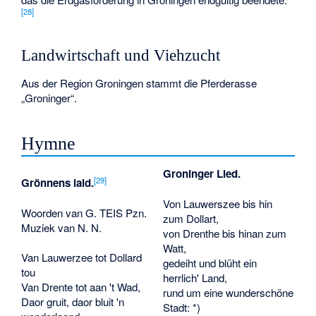
[
28
]
Landwirtschaft und Viehzucht
Aus der Region Groningen stammt die Pferderasse
„
Groninger
“.
Hymne
Groninger Lied.
[
29
]
Grönnens laid.
Von Lauwerszee bis hin
Woorden van G. TEIS Pzn.
zum Dollart,
Muziek van N. N.
von Drenthe bis hinan zum
Watt,
Van Lauwerzee tot Dollard
gedeiht und blüht ein
tou
herrlich' Land,
Van Drente tot aan 't Wad,
rund um eine wunderschöne
Daor gruit, daor bluit 'n
Stadt: *)