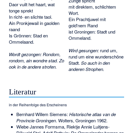
Zunge spricht
Daor vuilt het haart, wat
mit direktem, schlichtem
tonge sprekt
Wort.
In richt- en slichte taol.
Ein Prachtjuwel mit
Ain Pronkjewail in gaolden
gold'nem Rand
raand
ist Groningen: Stadt und
Is Grönnen: Stad en
Ommeland.
Ommelaand.
Wird gesungen:
rund um,
Wordt gezongen: Rondom,
rund um eine wunderschöne
rondom, ain wondre stad. Zo
Stadt.
So auch in den
ook in de andere strofen.
anderen Strophen.
Literatur
in der Reihenfolge des Erscheinens
Bernhard Willem Siemens:
Historische atlas van de
Provincie Groningen
. Wolters, Groningen 1962.
Wiebe Jannes Formsma, Riektje Annie Luitjens-
Dijkveld Stol, Adolf Pathuis:
De Ommelander borgen en