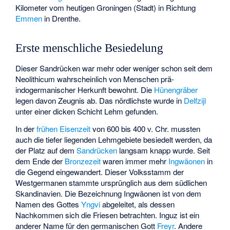
Kilometer vom heutigen Groningen (Stadt) in Richtung
Emmen
in Drenthe.
Erste menschliche Besiedelung
Dieser Sandrücken war mehr oder weniger schon seit dem
Neolithicum
wahrscheinlich von Menschen prä-
indogermanischer Herkunft bewohnt. Die
Hünengräber
legen davon Zeugnis ab. Das nördlichste wurde in
Delfzijl
unter einer dicken Schicht Lehm gefunden.
In der
frühen Eisenzeit
von 600 bis 400 v. Chr. mussten
auch die tiefer liegenden Lehmgebiete besiedelt werden, da
der Platz auf dem
Sandrücken
langsam knapp wurde. Seit
dem Ende der
Bronzezeit
waren immer mehr
Ingwäonen
in
die Gegend eingewandert. Dieser Volksstamm der
Westgermanen
stammte ursprünglich aus dem südlichen
Skandinavien. Die Bezeichnung Ingwäonen ist von dem
Namen des Gottes
Yngvi
abgeleitet, als dessen
Nachkommen sich die Friesen betrachten. Inguz ist ein
anderer Name für den germanischen Gott
Freyr
. Andere