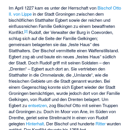
Im April 1227 kam es unter der Herrschaft von
Bischof
Otto
II. von Lippe
in der Stadt Groningen zwischen dem
bischöflichen Statthalter Egbert sowie der reichen und
einflussreichen Familie Gelkingen zu einem bewaffneten
[
2
]
Konflikt.
Rudolf, der Verwalter der Burg in Coevorden,
schlug sich auf die Seite der Familie Gelkingen;
gemeinsam belagerten sie das „feste Haus“ des
Statthalters. Der Bischof vermittelte einen Waffenstillstand.
Egbert zog ab und baute ein neues „festes Haus“ südlich
der Stadt. Doch Rudolf griff mit seinen Soldaten – den
„Drenten“ – Egbert auch dort an. Sie vertrieben den
Statthalter in die
Ommelande
, die „Umlande“, wie die
friesischen Gebiete um die Stadt genannt wurden. Bei
einem Gegenschlag konnte sich Egbert wieder der Stadt
Groningen bemächtigen, wurde jedoch dort von der Familie
Gelkingen, von Rudolf und den Drenten belagert. Um
Egbert zu
entsetzen
, zog Bischof Otto mit seinen Truppen
auf Groningen zu. Doch im Moor von Ane, im Süden von
Drenthe, geriet seine
Streitmacht
in einen von Rudolf
gelegten
Hinterhalt
. Der Bischof und hunderte
Ritter
wurden
getötet. Der Konflikt dauerte bis 1258 fort.