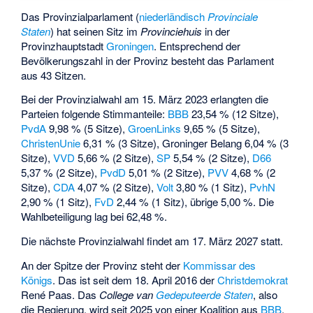
Das Provinzialparlament (
niederländisch
Provinciale
Staten
) hat seinen Sitz im
Provinciehuis
in der
Provinzhauptstadt
Groningen
. Entsprechend der
Bevölkerungszahl in der Provinz besteht das Parlament
aus 43 Sitzen.
Bei der Provinzialwahl am 15. März 2023 erlangten die
Parteien folgende Stimmanteile:
BBB
23,54 % (12 Sitze),
PvdA
9,98 % (5 Sitze),
GroenLinks
9,65 % (5 Sitze),
ChristenUnie
6,31 % (3 Sitze), Groninger Belang 6,04 % (3
Sitze),
VVD
5,66 % (2 Sitze),
SP
5,54 % (2 Sitze),
D66
5,37 % (2 Sitze),
PvdD
5,01 % (2 Sitze),
PVV
4,68 % (2
Sitze),
CDA
4,07 % (2 Sitze),
Volt
3,80 % (1 Sitz),
PvhN
2,90 % (1 Sitz),
FvD
2,44 % (1 Sitz), übrige 5,00 %. Die
Wahlbeteiligung lag bei 62,48 %.
Die nächste Provinzialwahl findet am 17. März 2027 statt.
An der Spitze der Provinz steht der
Kommissar des
Königs
. Das ist seit dem 18. April 2016 der
Christdemokrat
René Paas
. Das
College van
Gedeputeerde Staten
, also
die Regierung, wird seit 2025 von einer Koalition aus
BBB
,