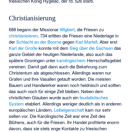
friesischen König
Hygelac
, der rd. 526 starb.
Christianisierung
688 begann der Missionar
Wigbert
, die Friesen zu
christianisieren
. 734 erlitten die Friesen eine Niederlage in
der
Schlacht an der Boorne
gegen
Karl Martell
. Aber erst
Karl der Große
konnte mit dem
Sieg über die Sachsen
das
ganze Gebiet der heutigen Niederlande, also auch das
spätere Groningen unter
karolingischem
Herrschaftsgebiet
vereinen. Damit galt dann auch die Bekehrung zum
Christentum als abgeschlossen. Allerdings waren nur
Grafen und ihre Vasallen getauft worden. Die meisten
Bauern und Handwerker waren noch heidnisch und sollten
das auch noch für einige Zeit bleiben. Neben dem
christlichen Glauben wurde auch ein
feudalistisches
System
etabliert. Allerdings weniger deutlich als in anderen
europäischen Ländern.
Leibeigenschaft
kam nur sehr
selten vor. Die Karolingische Zeit war eine Zeit des
Blühens, auch für die Friesen. Ihr Handel profitierte enorm
davon, dass sie stets enge Kontakte zu friesischen