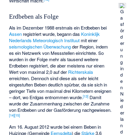
Wirtschaft macht.
G
Erdbeben als Folge
a
sf
Als im Dezember 1988 erstmals ein Erdbeben bei
ör
Assen
registriert wurde, begann das
Koninklijk
d
Nederlands Meteorologisch Instituut
mit einer
er
seismologischen Überwachung
der Region, indem
u
es ein Netzwerk von Messstellen einrichtete. So
n
wurden in der Folge mehr als tausend weitere
g
Erdbeben registriert, die aber meistens nur einen
in
Wert von maximal 2,0 auf der
Richterskala
d
erreichten. Dennoch sind diese als sehr leicht
e
eingestuften Beben deutlich spürbar, da sie sich in
n
geringer Tiefe von maximal drei Kilometern ereignen
N
[
13
]
– dort, wo Erdgas entnommen wurde.
Damit
ie
wurde der Zusammenhang zwischen der Zunahme
d
von Erdbeben und der Gasförderung nachgewiesen.
er
[
14
]
[
15
]
la
n
Am 16. August 2012 wurde bei einem Beben in
d
Huizinge (Gemeinde
Eemsdelta
) die
Stärke
3,6