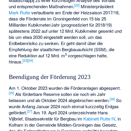
Maatschappij zu einer kurzfristigen Analyse des Vorfalls
[
22
]
und entsprechenden Maßnahmen.
Ministerpräsident
Mark Rutte
verlautbarte am Ende der Heizsaison 2017/18,
dass die Förderrate im Groningenfeld von 15 bis 25
Milliarden Kubikmeter/Jahr (prognostiziert für 2018/19)
spätestens 2022 auf unter 12 Mrd. Kubikmeter gesenkt und
bis um etwa 2030 eingestellt werden soll, um das
Erdbebenrisiko zu senken. Er geht damit über die
Empfehlung der staatlichen Bergbauaufsicht (SSM), die
3
eine Reduktion auf 12 Mrd. m
vorgeschlagen hatte,
[
23
]
[
24
]
hinaus.
Beendigung der Förderung 2023
Am 1. Oktober 2023 wurden die Förderanlagen abgesperrt.
[
25
]
Als förderbare Reserve sollen sie noch ein Jahr
[
26
]
belassen und ab Oktober 2024 abgebrochen werden.
So
wurde Anfang Januar 2024 noch einmal kurzzeitig Erdgas
[
27
]
gefördert.
Am 19. April 2024 unterzeichnete Hans
Vijlbrief, Staatssekretär für Bergbau im
Kabinett Rutte IV
, in
Kolham in der Gemeinde Midden-Groningen das Gesetz,
das die Erdgasförderung in Groningen endgültig beendete.