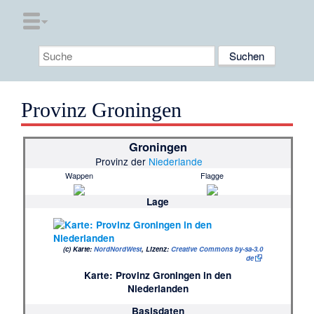
Provinz Groningen
Groningen
Provinz der
Niederlande
Wappen
Flagge
Lage
(c)
Karte:
NordNordWest
, Lizenz:
Creative Commons by-sa-3.0
de
Karte: Provinz Groningen in den
Niederlanden
Basisdaten