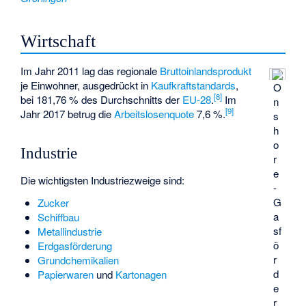
Wirtschaft
Im Jahr 2011 lag das regionale
Bruttoinlandsprodukt
je Einwohner, ausgedrückt in
Kaufkraftstandards
,
O
[
8
]
bei 181,76 % des Durchschnitts der
EU-28
.
Im
n
[
9
]
Jahr 2017 betrug die
Arbeitslosenquote
7,6 %.
s
h
o
Industrie
r
e
Die wichtigsten Industriezweige sind:
-
G
Zucker
a
Schiffbau
sf
Metallindustrie
ö
Erdgasförderung
r
Grundchemikalien
d
Papierwaren
und
Kartonagen
e
r