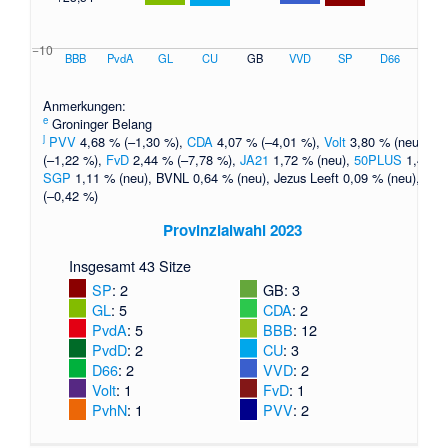
−10
BBB
PvdA
GL
CU
GB
VVD
SP
D66
Pvd
Anmerkungen:
e
Groninger Belang
j
PVV
4,68 % (–1,30 %),
CDA
4,07 % (–4,01 %),
Volt
3,80 % (neu),
Pv
(–1,22 %),
FvD
2,44 % (–7,78 %),
JA21
1,72 % (neu),
50PLUS
1,44 % 
SGP
1,11 % (neu),
BVNL
0,64 % (neu), Jezus Leeft 0,09 % (neu),
DE
(–0,42 %)
Provinzialwahl 2023
Insgesamt 43 Sitze
SP
: 2
GB
: 3
GL
: 5
CDA
: 2
PvdA
: 5
BBB
: 12
PvdD
: 2
CU
: 3
D66
: 2
VVD
: 2
Volt
: 1
FvD
: 1
PvhN
: 1
PVV
: 2