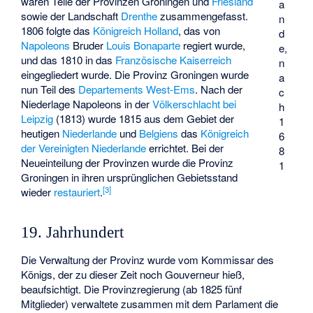
waren Teile der Provinzen Groningen und
Friesland
a
sowie der Landschaft
Drenthe
zusammengefasst.
n
1806 folgte das
Königreich Holland
, das von
d
Napoleons
Bruder
Louis Bonaparte
regiert wurde,
e,
und das 1810 in das
Französische Kaiserreich
n
eingegliedert wurde. Die Provinz Groningen wurde
a
nun Teil des
Departements West-Ems
. Nach der
c
Niederlage Napoleons in der
Völkerschlacht bei
h
Leipzig
(1813) wurde 1815 aus dem Gebiet der
1
heutigen
Niederlande
und
Belgiens
das
Königreich
6
der Vereinigten Niederlande
errichtet. Bei der
8
Neueinteilung der Provinzen wurde die Provinz
1
Groningen in ihren ursprünglichen Gebietsstand
[
3
]
wieder
restauriert
.
19. Jahrhundert
Die Verwaltung der Provinz wurde vom Kommissar des
Königs, der zu dieser Zeit noch Gouverneur hieß,
beaufsichtigt. Die Provinzregierung (ab 1825 fünf
Mitglieder) verwaltete zusammen mit dem Parlament die