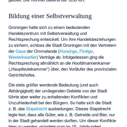
Bildung einer Selbstverwaltung
Groningen hatte sich zu einem bedeutenden
Handelszentrum mit Selbstverwaltung und
Rechtsprechung entwickelt. Um ihre Handelsbeziehungen
zu sichern, schloss die Stadt Groningen mit den Vertretern
der
Gaue
der Ommelande (
Hunsingo
,
Fivelgo
,
Westerkwartier
) Verträge ab. Infolgedessen ging die
Rechtsprechung allmählich an die
Hoofdmannenkamer
(„Hauptleutekammer“) über, den Vorläufer des provinzialen
Gerichtshofes.
Die stets größer werdende Bedeutung (und auch
Abhängigkeit) der umliegenden Gebiete von der Stadt
führte aber weiter zu anhaltenden Konflikten und
Unzufriedenheit bei den Bürgern. So hatte sich die Stadt
z. B. das
Stapelrecht
ausbedungen. Dieses Stapelrecht
legte fest, dass alle Güter, wie z. B. Getreide und Bier, nur
in der Stadt gehandelt werden durften. Um dieser Konflikte
Herr zu werden, gründete man im 15. Jahrhundert