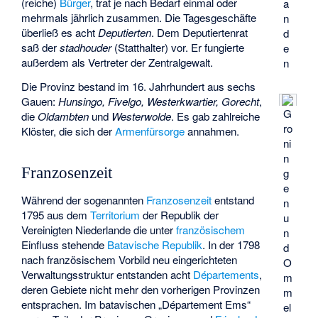
(reiche)
Bürger
, trat je nach Bedarf einmal oder
a
mehrmals jährlich zusammen. Die Tagesgeschäfte
n
überließ es acht
Deputierten
. Dem Deputiertenrat
d
saß der
stadhouder
(Statthalter) vor. Er fungierte
e
außerdem als Vertreter der Zentralgewalt.
n
Die Provinz bestand im 16. Jahrhundert aus sechs
Gauen:
Hunsingo, Fivelgo, Westerkwartier, Gorecht
,
G
die
Oldambten
und
Westerwolde
. Es gab zahlreiche
ro
Klöster, die sich der
Armenfürsorge
annahmen.
ni
n
Franzosenzeit
g
e
Während der sogenannten
Franzosenzeit
entstand
n
1795 aus dem
Territorium
der Republik der
u
Vereinigten Niederlande die unter
französischem
n
Einfluss stehende
Batavische Republik
. In der 1798
d
nach französischem Vorbild neu eingerichteten
O
Verwaltungsstruktur entstanden acht
Départements
,
m
deren Gebiete nicht mehr den vorherigen Provinzen
m
entsprachen. Im batavischen „Département Ems“
el