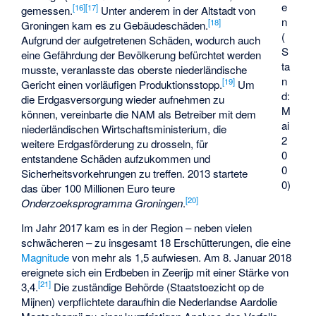
e
[
16
]
[
17
]
gemessen.
Unter anderem in der Altstadt von
n
[
18
]
Groningen kam es zu Gebäudeschäden.
(
Aufgrund der aufgetretenen Schäden, wodurch auch
S
eine Gefährdung der Bevölkerung befürchtet werden
ta
musste, veranlasste das oberste niederländische
n
[
19
]
Gericht einen vorläufigen Produktionsstopp.
Um
d:
die Erdgasversorgung wieder aufnehmen zu
M
können, vereinbarte die NAM als Betreiber mit dem
ai
niederländischen Wirtschaftsministerium, die
2
weitere Erdgasförderung zu drosseln, für
0
entstandene Schäden aufzukommen und
0
Sicherheitsvorkehrungen zu treffen. 2013 startete
0)
das über 100 Millionen Euro teure
[
20
]
Onderzoeksprogramma Groningen
.
Im Jahr 2017 kam es in der Region – neben vielen
schwächeren – zu insgesamt 18 Erschütterungen, die eine
Magnitude
von mehr als 1,5 aufwiesen. Am 8. Januar 2018
ereignete sich ein Erdbeben in Zeerijp mit einer Stärke von
[
21
]
3,4.
Die zuständige Behörde (Staatstoezicht op de
Mijnen) verpflichtete daraufhin die Nederlandse Aardolie