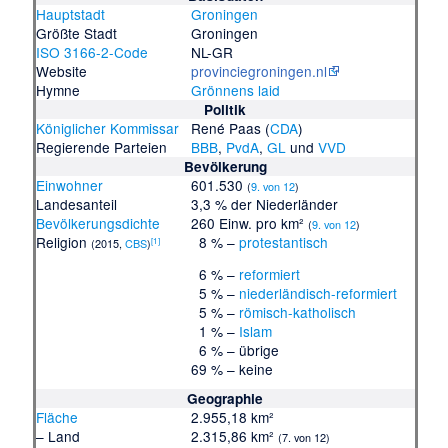
Hauptstadt
Groningen
Größte Stadt
Groningen
ISO 3166-2-Code
NL-GR
Website
provinciegroningen.nl
Hymne
Grönnens laid
Politik
Königlicher Kommissar
René Paas
(
CDA
)
Regierende Parteien
BBB
,
PvdA
,
GL
und
VVD
Bevölkerung
Einwohner
601.530
(
9. von 12
)
Landesanteil
3,3 % der Niederländer
Bevölkerungsdichte
260 Einw. pro km²
(
9. von 12
)
Religion
8 % –
protestantisch
[
1
]
(2015,
CBS
)
6 % –
reformiert
5 % –
niederländisch-reformiert
5 % –
römisch-katholisch
1 % –
Islam
6 % – übrige
69 % – keine
Geographie
Fläche
2.955,18 km²
– Land
2.315,86 km²
(7. von 12)