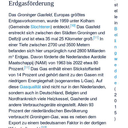
Erdgasförderung
st
el
Das
Groninger Gasfeld
, Europas größtes
le
Erdgasvorkommen, wurde 1959 unter Kolham
in
[
10
]
(Gemeinde
Slochteren
) entdeckt.
Das Gasfeld
B
erstreckt sich zwischen den Städten Groningen und
el
[
11
]
Delfzijl und ist etwa 35 mal 25 Kilometer groß.
In
li
einer Tiefe zwischen 2700 und 3500 Metern
n
befanden sich hier ursprünglich rund 2800 Milliarden
g
m³ Erdgas. Davon förderte die Nederlandse Aardolie
w
Maatschappij (NAM) von 1963 bis 2022 etwa 80
e
[
11
]
Prozent.
Das Gas enthält einen Stickstoffanteil
d
von 14 Prozent und gehört damit zu den Gasen mit
d
niedrigem Energiegehalt (sogenanntes L-Gas). Auf
e
diese
Gasqualität
sind nicht nur in den Niederlanden,
(
sondern auch in Deutschland, Belgien und
2
Nordfrankreich viele Heizkessel, Gasherde und
0
andere Verbrauchsgeräte eingestellt. Allein 93
1
Prozent der niederländischen Bevölkerung
5
verbraucht
Groningen-Gas
, was es neben dem
)
Export zu einem bedeutsamen Faktor in der dortigen
[
12
]