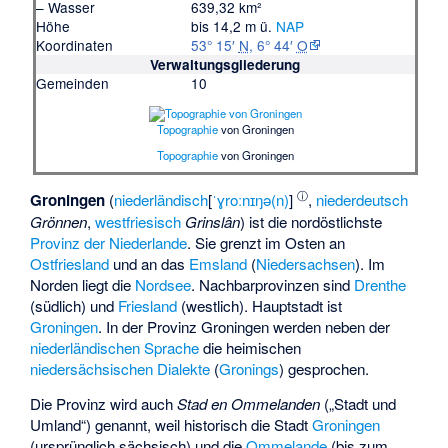
– Wasser
639,32 km²
Höhe
bis 14,2 m ü.
NAP
Koordinaten
53° 15′
N
,
6° 44′
O
Verwaltungsgliederung
Gemeinden
10
Topographie
von Groningen
Topographie
von Groningen
ⓘ
Groningen
(
niederländisch
[
ˈɣroːnɪŋə(n)
]
,
niederdeutsch
Grönnen
,
westfriesisch
Grinslân
) ist die nordöstlichste
Provinz der Niederlande
. Sie grenzt im Osten an
Ostfriesland
und an das
Emsland
(
Niedersachsen
). Im
Norden liegt die
Nordsee
. Nachbarprovinzen sind
Drenthe
(südlich) und
Friesland
(westlich). Hauptstadt ist
Groningen
. In der Provinz Groningen werden neben der
niederländischen Sprache
die heimischen
niedersächsischen Dialekte
(
Gronings
) gesprochen.
Die Provinz wird auch
Stad en Ommelanden
(„Stadt und
Umland“) genannt, weil historisch die Stadt
Groningen
(ursprünglich sächsisch) und die
Ommelande
(bis zum