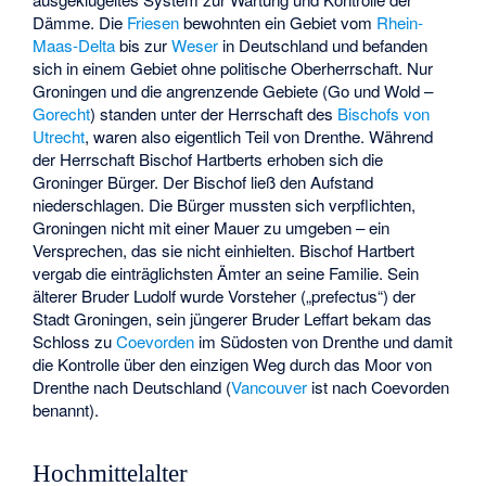
Dämme. Die
Friesen
bewohnten ein Gebiet vom
Rhein-
Maas-Delta
bis zur
Weser
in Deutschland und befanden
sich in einem Gebiet ohne politische Oberherrschaft. Nur
Groningen und die angrenzende Gebiete (Go und Wold –
Gorecht
) standen unter der Herrschaft des
Bischofs von
Utrecht
, waren also eigentlich Teil von Drenthe. Während
der Herrschaft Bischof
Hartberts
erhoben sich die
Groninger Bürger. Der Bischof ließ den Aufstand
niederschlagen. Die Bürger mussten sich verpflichten,
Groningen nicht mit einer Mauer zu umgeben – ein
Versprechen, das sie nicht einhielten. Bischof Hartbert
vergab die einträglichsten Ämter an seine Familie. Sein
älterer Bruder Ludolf wurde Vorsteher („prefectus“) der
Stadt Groningen, sein jüngerer Bruder Leffart bekam das
Schloss zu
Coevorden
im Südosten von Drenthe und damit
die Kontrolle über den einzigen Weg durch das Moor von
Drenthe nach Deutschland (
Vancouver
ist nach Coevorden
benannt).
Hochmittelalter