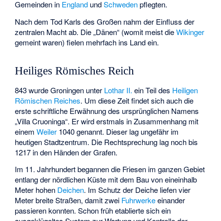
Gemeinden in
England
und
Schweden
pflegten.
Nach dem Tod Karls des Großen nahm der Einfluss der
zentralen Macht ab. Die „Dänen“ (womit meist die
Wikinger
gemeint waren) fielen mehrfach ins Land ein.
Heiliges Römisches Reich
843 wurde Groningen unter
Lothar II.
ein Teil des
Heiligen
Römischen Reiches
. Um diese Zeit findet sich auch die
erste schriftliche Erwähnung des ursprünglichen Namens
„Villa Cruoninga“. Er wird erstmals in Zusammenhang mit
einem
Weiler
1040 genannt. Dieser lag ungefähr im
heutigen Stadtzentrum. Die Rechtsprechung lag noch bis
1217 in den Händen der Grafen.
Im 11. Jahrhundert begannen die Friesen im ganzen Gebiet
entlang der nördlichen Küste mit dem Bau von eineinhalb
Meter hohen
Deichen
. Im Schutz der Deiche liefen vier
Meter breite Straßen, damit zwei
Fuhrwerke
einander
passieren konnten. Schon früh etablierte sich ein
ausgeklügeltes System zur Wartung und Kontrolle der