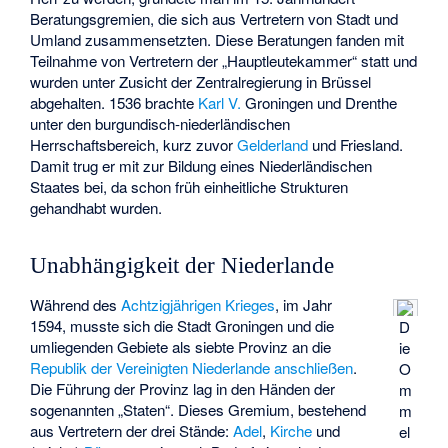
Beratungsgremien, die sich aus Vertretern von Stadt und
Umland zusammensetzten. Diese Beratungen fanden mit
Teilnahme von Vertretern der „Hauptleutekammer“ statt und
wurden unter Zusicht der Zentralregierung in Brüssel
abgehalten. 1536 brachte
Karl V.
Groningen und Drenthe
unter den burgundisch-niederländischen
Herrschaftsbereich, kurz zuvor
Gelderland
und Friesland.
Damit trug er mit zur Bildung eines Niederländischen
Staates bei, da schon früh einheitliche Strukturen
gehandhabt wurden.
Unabhängigkeit der Niederlande
Während des
Achtzigjährigen Krieges
, im Jahr
1594, musste sich die Stadt Groningen und die
D
umliegenden Gebiete als siebte Provinz an die
ie
Republik der Vereinigten Niederlande
anschließen
.
O
Die Führung der Provinz lag in den Händen der
m
sogenannten „Staten“. Dieses Gremium, bestehend
m
aus Vertretern der drei Stände:
Adel
,
Kirche
und
el