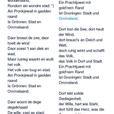
wonderlaand,
Ein Prachtjuwel mit
Rondom ain wondre stad: *)
gold'nem Rand
Ain Pronkjewail in gaolden
ist Groningen: Stadt und
raand
Ommeland
.
Is Grönnen: Stad en
Ommelaand.
Dort tost die See, dort heult
der Wind,
Daor broest de zee, daor
dort braust's an Deich und
hoelt de wind
Watt,
Daor soest 't aan diek en
doch ruhig wirkt und schafft
wad,
das Volk,
Maor rusteg waarkt en wuilt
das Volk in Dorf und Stadt.
het volk
Ein Prachtjuwel mit
Het volk van loug en stad.
gold'nem Rand
Ain Pronkjewail in gaolden
ist Groningen: Stadt und
raand
Ommeland.
Is Grönnen: Stad en
Ommelaand.
Dort lebt solide
Gediegenheit,
Daor woont de dege
der Wille, hart wie Stahl,
degelkhaaid
dort fühlt das Herz, was die
De wille, vast as staol,