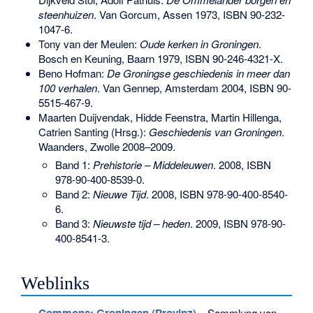
steenhuizen
. Van Gorcum, Assen 1973,
ISBN 90-232-
1047-6
.
Tony van der Meulen:
Oude kerken in Groningen
.
Bosch en Keuning, Baarn 1979,
ISBN 90-246-4321-X
.
Beno Hofman:
De Groningse geschiedenis in meer dan
100 verhalen
. Van Gennep, Amsterdam 2004,
ISBN 90-
5515-467-9
.
Maarten Duijvendak, Hidde Feenstra, Martin Hillenga,
Catrien Santing (Hrsg.):
Geschiedenis van Groningen
.
Waanders, Zwolle 2008–2009.
Band 1:
Prehistorie – Middeleuwen
. 2008,
ISBN
978-90-400-8539-0
.
Band 2:
Nieuwe Tijd
. 2008,
ISBN 978-90-400-8540-
6
.
Band 3:
Nieuwste tijd – heden
. 2009,
ISBN 978-90-
400-8541-3
.
Weblinks
Commons
: Groningen (Provinz)
– Sammlung von