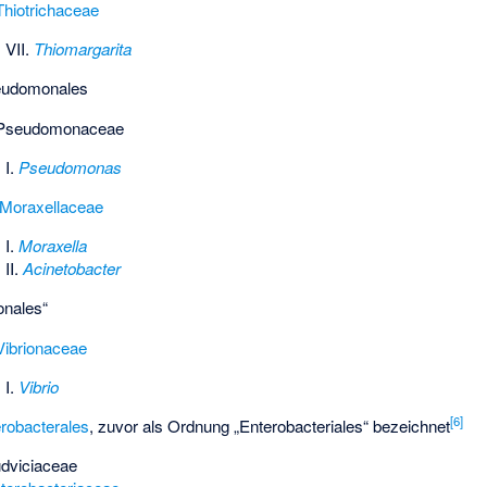
Thiotrichaceae
 VII.
Thiomargarita
udomonales
Pseudomonaceae
 I.
Pseudomonas
Moraxellaceae
 I.
Moraxella
II.
Acinetobacter
ionales
“
Vibrionaceae
 I.
Vibrio
[
6
]
robacterales
, zuvor als Ordnung „Enterobacteriales“ bezeichnet
dviciaceae