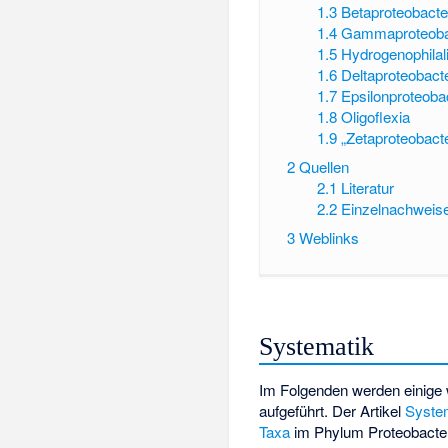
1.3
Betaproteobacte
1.4
Gammaproteoba
1.5
Hydrogenophilal
1.6
Deltaproteobact
1.7
Epsilonproteoba
1.8
Oligoflexia
1.9
„Zetaproteobacte
2
Quellen
2.1
Literatur
2.2
Einzelnachweis
3
Weblinks
Systematik
Im Folgenden werden einige 
aufgeführt. Der Artikel
System
Taxa
im Phylum Proteobacter