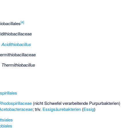
[
4
]
iobacillales
idithiobacillaceae
s
Acidithiobacillus
ermithiobacillaceae
s
Thermithiobacillus
a
pirillales
Rhodospirillaceae
(nicht Schwefel verarbeitende Purpurbakterien)
Acetobacteraceae
; triv.
Essigsäurebakterien
(
Essig
)
ttsiales
obiales