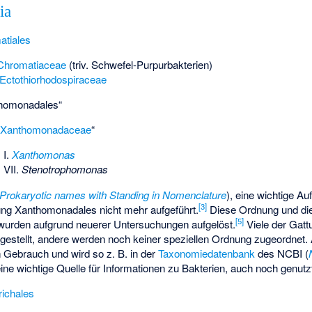
ia
atiales
Chromatiaceae
(triv. Schwefel-Purpurbakterien)
Ectothiorhodospiraceae
thomonadales“
Xanthomonadaceae
“
 I.
Xanthomonas
 VII.
Stenotrophomonas
f Prokaryotic names with Standing in Nomenclature
), eine wichtige Au
[
3
]
nung Xanthomonadales nicht mehr aufgeführt.
Diese Ordnung und die 
[
5
]
urden aufgrund neuerer Untersuchungen aufgelöst.
Viele der Gat
gestellt, andere werden noch keiner speziellen Ordnung zugeordnet. Al
 Gebrauch und wird so z. B. in der
Taxonomiedatenbank
des NCBI (
eine wichtige Quelle für Informationen zu Bakterien, auch noch genutz
richales