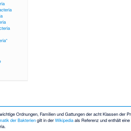
ria
cteria
ia
eria
cteria
ria“
e
wichtige Ordnungen, Familien und Gattungen der acht Klassen der Pr
atik der Bakterien
gilt in der
Wikipedia
als Referenz und enthält ein
ia.