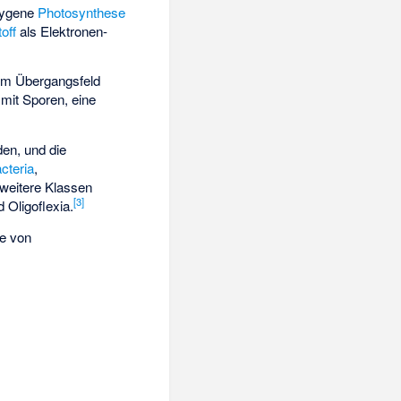
oxygene
Photosynthese
off
als Elektronen-
 im Übergangsfeld
 mit Sporen, eine
en, und die
cteria
,
r weitere Klassen
[
3
]
d
Oligoflexia
.
se von