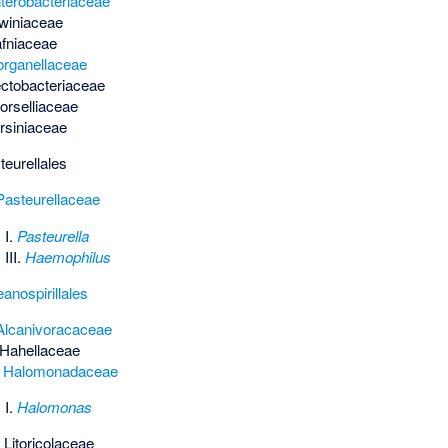
terobacteriaceae
winiaceae
fniaceae
rganellaceae
ctobacteriaceae
orselliaceae
rsiniaceae
teurellales
Pasteurellaceae
 I.
Pasteurella
III.
Haemophilus
anospirillales
Alcanivoracaceae
Hahellaceae
.
Halomonadaceae
 I.
Halomonas
.
Litoricolaceae