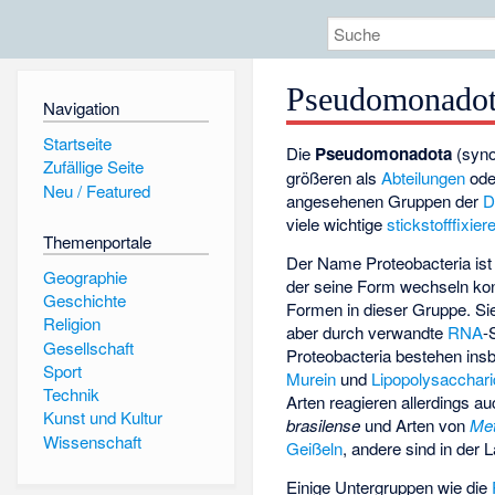
Pseudomonado
Navigation
Startseite
Die
Pseudomonadota
(syn
Zufällige Seite
größeren als
Abteilungen
ode
Neu / Featured
angesehenen Gruppen der
D
viele wichtige
stickstofffixie
Themenportale
Der Name Proteobacteria ist
Geographie
der seine Form wechseln konn
Geschichte
Formen in dieser Gruppe. Sie
Religion
aber durch verwandte
RNA
-
Gesellschaft
Proteobacteria bestehen ins
Sport
Murein
und
Lipopolysacchar
Technik
Arten reagieren allerdings au
Kunst und Kultur
brasilense
und Arten von
Met
Wissenschaft
Geißeln
, andere sind in der L
Einige Untergruppen wie die