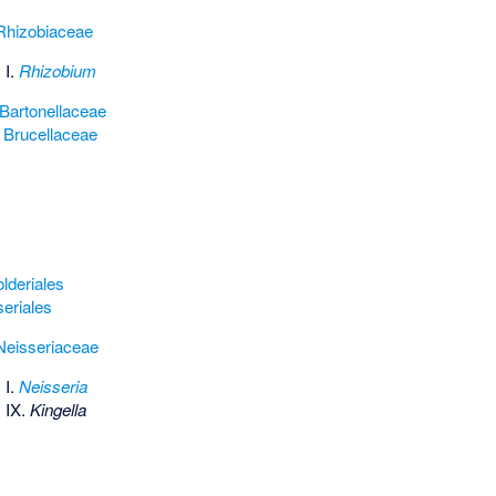
Rhizobiaceae
 I.
Rhizobium
Bartonellaceae
.
Brucellaceae
lderiales
seriales
Neisseriaceae
 I.
Neisseria
 IX.
Kingella