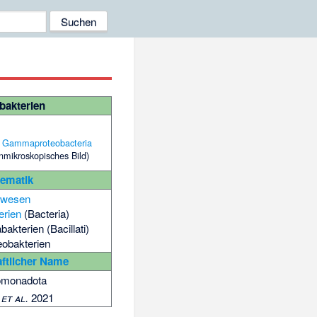
bakterien
,
Gammaproteobacteria
nmikroskopisches Bild)
tematik
ewesen
erien
(Bacteria)
abakterien
(Bacillati)
eobakterien
ftlicher Name
omonadota
et al.
2021