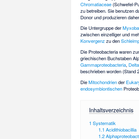
Chromatiaceae
(Schwefel-Pu
zu betreiben. Sie benutzen d
Donor und produzieren dahe
Die Untergruppe der
Myxobac
zwischen einzelliger und meh
Konvergenz
zu den
Schleimp
Die Proteobacteria waren zun
griechischen Buchstaben Alph
Gammaproteobacteria
,
Delta
beschrieben worden (Stand 2
Die
Mitochondrien
der
Eukar
endosymbiontischen
Proteob
Inhaltsverzeichnis
1
Systematik
1.1
Acidithiobacillia
1.2
Alphaproteobact