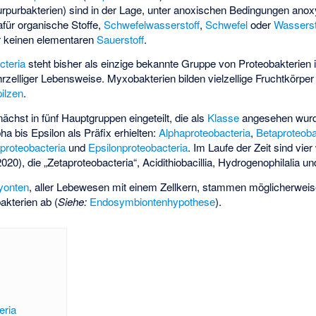
rpurbakterien) sind in der Lage, unter anoxischen Bedingungen an
afür organische Stoffe,
Schwefelwasserstoff
,
Schwefel
oder
Wasserst
r keinen elementaren
Sauerstoff
.
teria
steht bisher als einzige bekannte Gruppe von Proteobakterien
rzelliger Lebensweise. Myxobakterien bilden vielzellige Fruchtkörper
ilzen
.
ächst in fünf Hauptgruppen eingeteilt, die als
Klasse
angesehen wurd
a bis Epsilon als Präfix erhielten:
Alphaproteobacteria
,
Betaproteoba
proteobacteria
und
Epsilonproteobacteria
. Im Laufe der Zeit sind vie
020), die „
Zetaproteobacteria
“,
Acidithiobacillia
,
Hydrogenophilalia
un
yonten
, aller Lebewesen mit einem Zellkern, stammen möglicherwei
akterien ab (
Siehe:
Endosymbiontenhypothese
).
eria