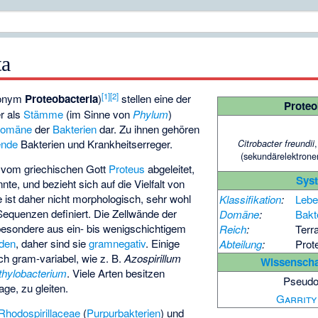
ta
[
1
]
[
2
]
onym
Proteobacteria
)
stellen eine der
Proteo
r als
Stämme
(im Sinne von
Phylum
)
omäne
der
Bakterien
dar. Zu ihnen gehören
rende
Bakterien und Krankheitserreger.
Citrobacter freundii
(sekundärelektrone
 vom griechischen Gott
Proteus
abgeleitet,
Sys
te, und bezieht sich auf die Vielfalt von
 ist daher nicht morphologisch, sehr wohl
Klassifikation
:
Leb
Sequenzen definiert. Die Zellwände der
Domäne
:
Bakt
besondere aus ein- bis wenigschichtigem
Reich
:
Terr
iden
, daher sind sie
gramnegativ
. Einige
Abteilung
:
Prot
ch gram-variabel, wie z. B.
Azospirillum
Wissenscha
hylobacterium
. Viele Arten besitzen
Pseud
age, zu gleiten.
Garrity
Rhodospirillaceae
(
Purpurbakterien
) und