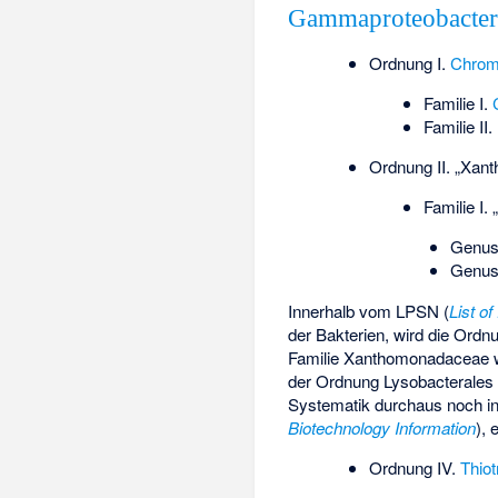
Gammaproteobacter
Ordnung I.
Chrom
Familie I.
Familie II.
Ordnung II. „Xan
Familie I. „
Genus
Genus
Innerhalb vom LPSN (
List o
der Bakterien, wird die Ord
Familie Xanthomonadaceae w
der Ordnung
Lysobacterales
Systematik durchaus noch in
Biotechnology Information
), 
Ordnung IV.
Thiot