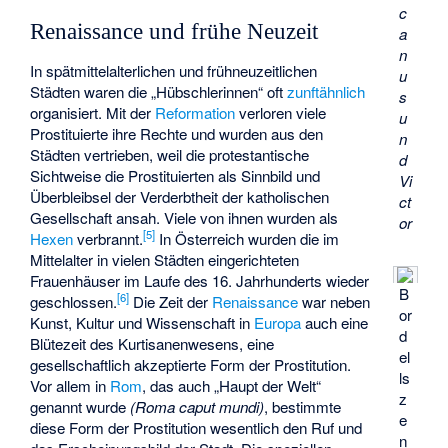
c
Renaissance und frühe Neuzeit
a
n
In spätmittelalterlichen und frühneuzeitlichen
u
Städten waren die „Hübschlerinnen“ oft
zunftähnlich
s
organisiert. Mit der
Reformation
verloren viele
u
Prostituierte ihre Rechte und wurden aus den
n
Städten vertrieben, weil die protestantische
d
Sichtweise die Prostituierten als Sinnbild und
Vi
Überbleibsel der Verderbtheit der katholischen
ct
Gesellschaft ansah. Viele von ihnen wurden als
or
[
5
]
Hexen
verbrannt.
In Österreich wurden die im
Mittelalter in vielen Städten eingerichteten
Frauenhäuser im Laufe des 16. Jahrhunderts wieder
B
[
6
]
geschlossen.
Die Zeit der
Renaissance
war neben
or
Kunst, Kultur und Wissenschaft in
Europa
auch eine
d
Blütezeit des Kurtisanenwesens, eine
el
gesellschaftlich akzeptierte Form der Prostitution.
ls
Vor allem in
Rom
, das auch „Haupt der Welt“
z
genannt wurde
(Roma caput mundi)
, bestimmte
e
diese Form der Prostitution wesentlich den Ruf und
n