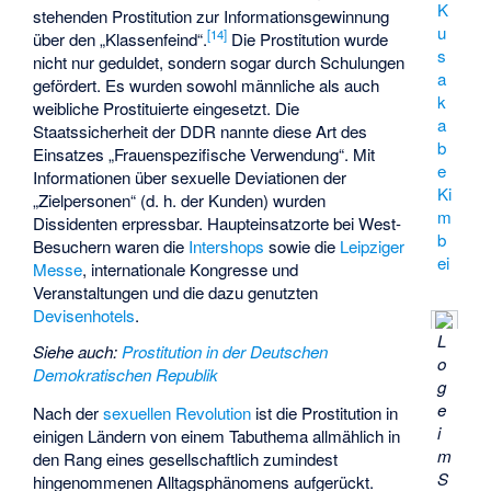
K
stehenden Prostitution zur Informationsgewinnung
u
[
14
]
über den „Klassenfeind“.
Die Prostitution wurde
s
nicht nur geduldet, sondern sogar durch Schulungen
a
gefördert. Es wurden sowohl männliche als auch
k
weibliche Prostituierte eingesetzt. Die
a
Staatssicherheit der DDR nannte diese Art des
b
Einsatzes „Frauenspezifische Verwendung“. Mit
e
Informationen über sexuelle Deviationen der
Ki
„Zielpersonen“ (d. h. der Kunden) wurden
m
Dissidenten erpressbar. Haupteinsatzorte bei West-
b
Besuchern waren die
Intershops
sowie die
Leipziger
ei
Messe
, internationale Kongresse und
Veranstaltungen und die dazu genutzten
Devisenhotels
.
L
Siehe auch
:
Prostitution in der Deutschen
o
Demokratischen Republik
g
e
Nach der
sexuellen Revolution
ist die Prostitution in
i
einigen Ländern von einem Tabuthema allmählich in
m
den Rang eines gesellschaftlich zumindest
S
hingenommenen Alltagsphänomens aufgerückt.