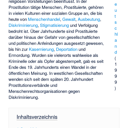
religiösen Vorstellungen beeinflusst. In der
e
Prostitution tätige Menschen,
Prostituierte
, gehören
u
in vielen Kulturen einer sozialen Gruppe an, die bis
t
heute von
Menschenhandel
,
Gewalt
,
Ausbeutung
,
s
Diskriminierung
,
Stigmatisierung
und Verfolgung
c
bedroht ist. Über Jahrhunderte sind Prostituierte
hl
darüber hinaus der Gefahr von gesellschaftlichen
a
und politischen Anfeindungen ausgesetzt gewesen,
n
bis hin zur
Kasernierung
,
Deportation
und
d
Ermordung. Wurden sie vielerorts wahlweise als
(
Kriminelle oder als Opfer abgestempelt, gab es seit
1
Ende des 19. Jahrhunderts einen Wandel in der
9
öffentlichen Meinung. In westlichen Gesellschaften
9
wenden sich seit dem späten 20. Jahrhundert
9
Prostitutionsverbände und
)
Menschenrechtsorganisationen gegen
Diskriminierung.
Inhaltsverzeichnis