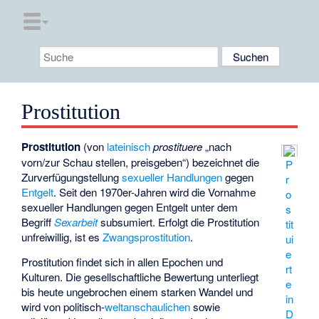
Prostitution
Prostitution
(von
lateinisch
prostituere
„nach
vorn/zur Schau stellen, preisgeben“) bezeichnet die
P
Zurverfügungstellung
sexueller Handlungen
gegen
r
Entgelt
. Seit den 1970er-Jahren wird die Vornahme
o
sexueller Handlungen gegen Entgelt unter dem
s
Begriff
Sexarbeit
subsumiert. Erfolgt die Prostitution
tit
unfreiwillig, ist es
Zwangsprostitution
.
ui
e
Prostitution findet sich in allen Epochen und
rt
Kulturen. Die gesellschaftliche Bewertung unterliegt
e
bis heute ungebrochen einem starken Wandel und
in
wird von politisch-
weltanschaulichen
sowie
D