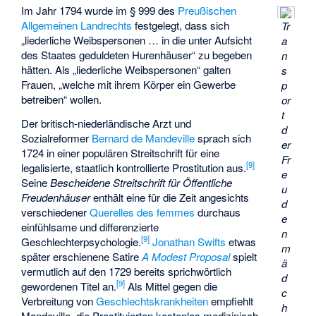
Im Jahr 1794 wurde im § 999 des
Preußischen
Allgemeinen Landrechts
festgelegt, dass sich
Tr
„liederliche Weibspersonen … in die unter Aufsicht
a
des Staates geduldeten Hurenhäuser“ zu begeben
n
hätten. Als „liederliche Weibspersonen“ galten
s
Frauen, „welche mit ihrem Körper ein Gewerbe
p
betreiben“ wollen.
or
t
Der britisch-niederländische Arzt und
d
Sozialreformer
Bernard de Mandeville
sprach sich
er
1724 in einer populären Streitschrift für eine
Fr
[
9
]
legalisierte, staatlich kontrollierte Prostitution aus.
e
Seine
Bescheidene Streitschrift für Öffentliche
u
Freudenhäuser
enthält eine für die Zeit angesichts
d
verschiedener
Querelles des femmes
durchaus
e
einfühlsame und differenzierte
n
[
9
]
Geschlechterpsychologie.
Jonathan Swifts
etwas
m
später erschienene Satire
A Modest Proposal
spielt
ä
vermutlich auf den 1729 bereits sprichwörtlich
d
[
9
]
gewordenen Titel an.
Als Mittel gegen die
c
Verbreitung von
Geschlechtskrankheiten
empfiehlt
h
Mandeville, die Prostituierten kostenlos medizinisch