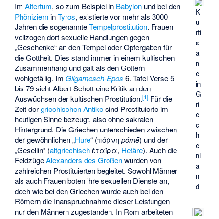
Im
Altertum
, so zum Beispiel in
Babylon
und bei den
K
Phöniziern
in
Tyros
, existierte vor mehr als 3000
u
Jahren die sogenannte
Tempelprostitution
. Frauen
rti
vollzogen dort sexuelle Handlungen gegen
s
„Geschenke“ an den Tempel oder Opfergaben für
a
die Gottheit. Dies stand immer in einem kultischen
n
Zusammenhang und galt als den Göttern
e
wohlgefällig. Im
Gilgamesch-Epos
6. Tafel Verse 5
in
bis 79 sieht Albert Schott eine Kritik an den
G
[
1
]
Auswüchsen der kultischen Prostitution.
Für die
ri
Zeit der
griechischen Antike
sind Prostituierte im
e
heutigen Sinne bezeugt, also ohne sakralen
c
Hintergrund. Die Griechen unterschieden zwischen
h
der gewöhnlichen „
Hure
“ (πόρνη
pórnē
) und der
e
„Gesellin“ (
altgriechisch
ἑταῖρα
,
Hetäre
). Auch die
nl
Feldzüge
Alexanders des Großen
wurden von
a
zahlreichen Prostituierten begleitet. Sowohl Männer
n
als auch Frauen boten ihre sexuellen Dienste an,
d
doch wie bei den Griechen wurde auch bei den
Römern die Inanspruchnahme dieser Leistungen
nur den Männern zugestanden. In Rom arbeiteten