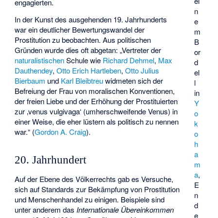
ei
engagierten.
n
In der Kunst des ausgehenden 19. Jahrhunderts
e
war ein deutlicher Bewertungswandel der
m
Prostitution zu beobachten. Aus politischen
B
Gründen wurde dies oft abgetan: „Vertreter der
or
naturalistischen
Schule wie
Richard Dehmel
,
Max
d
Dauthendey
,
Otto Erich Hartleben
,
Otto Julius
el
Bierbaum
und
Karl Bleibtreu
widmeten sich der
l
Befreiung der Frau von moralischen Konventionen,
in
der freien Liebe und der Erhöhung der Prostituierten
Y
zur ‚venus vulgivaga‘ (umherschweifende Venus) in
o
einer Weise, die eher lüstern als politisch zu nennen
k
war.“ (
Gordon A. Craig
).
o
h
a
20. Jahrhundert
m
a
,
Auf der Ebene des Völkerrechts gab es Versuche,
E
sich auf Standards zur Bekämpfung von Prostitution
n
und Menschenhandel zu einigen. Beispiele sind
d
unter anderem das
Internationale Übereinkommen
e