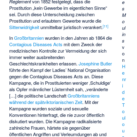
Reglement
von 1852 festgelegt, dass die
e
Prostitution „kein Gewerbe im eigentlichen Sinne“
s
sei. Durch diese Unterscheidung zwischen
M
Prostitution und erlaubtem Gewerbe wurde die
o
[
11
]
Sittenwidrigkeit
unmittelbar juristisch verankert.
ul
in
In
Großbritannien
wurden in den Jahren ab 1864 die
s
Contagious Diseases Acts
mit dem Zweck der
v
medizinischen Kontrolle zur Vermeidung der sich
o
immer weiter ausbreitenden
n
Geschlechtskrankheiten erlassen.
Josephine Butler
H
führte den Kampf der
Ladies’ National Organisation
e
gegen die Contagious Diseases Acts an. Diese
nr
Kampagne, die in Prostituierten weniger ‚Schuldige‘
i
als Opfer männlicher Lüsternheit sah, „veränderte
d
[…] die politische Landschaft
Großbritanniens
e
während der spätviktorianischen Zeit
. Mit der
T
Kampagne wurden soziale und sexuelle
o
Konventionen hinterfragt, die nie zuvor öffentlich
ul
diskutiert wurden. Die Kampagne radikalisierte
o
zahlreiche Frauen, härtete sie gegenüber
u
öffentlichen Angriffen und Verleumdungen ab und
s