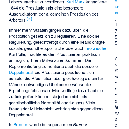
a
Lebensunterhalt zu verdienen.
Karl Marx
konnotierte
ur
1844 die Prostitution als eine besondere
at
Ausdrucksform der allgemeinen Prostitution des
,
[
10
]
Arbeiters.
1
Immer mehr Staaten gingen dazu über, die
7
Prostitution gesetzlich zu regulieren. Eine solche
5
Regulierung, gerechtfertigt durch eine beabsichtigte
5
soziale, gesundheitspolitische oder auch
moralische
Kontrolle, machte es den Prostituierten praktisch
A
unmöglich, ihrem Milieu zu entkommen. Die
u
Reglementierung zementierte auch die sexuelle
S
Doppelmoral
, die Prostituierte gesellschaftlich
al
ächtete, die Prostitution aber gleichzeitig als ein für
o
Männer notwendiges Übel oder erwünschtes
n
Erprobungsfeld ansah. Man wollte jederzeit auf sie
d
zurückgreifen können, sie jedoch nicht als
e
gesellschaftliche Normalität anerkennen. Viele
la
Frauen der Mittelschicht wehrten sich gegen diese
ru
Doppelmoral.
e
In
Bremen
wurde im sogenannten
Bremer
d