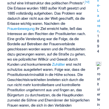
[
12
]
schuf eine Infrastruktur des politischen Protests“.
e-
Die Erlasse wurden 1883 außer Kraft gesetzt und
L
1885 vollständig aufgehoben. Das Problem war
a
dadurch aber nicht aus der Welt geschafft, da die
ut
Erlasse wichtig waren. Nachdem die
re
Frauenbewegung
ihr Ziel erreicht hatte, ließ das
c
,
Interesse an den Rechten der Prostituierten nach.
1
Eine große Verelendung war die Folge, da die
8
Bordelle auf Betreiben der Frauenverbände
9
geschlossen worden waren und die Prostituierten
4
dazu gezwungen waren, auf die Straße zu gehen,
wo sie polizeilicher Willkür und Gewalt durch
Kunden und konkurrierende
Zuhälter
erst recht
P
schutzlos ausgeliefert waren. Folge war, dass die
ro
Prostitutionskriminalität in die Höhe schoss. Die
st
Geschlechtskrankheiten breiteten sich durch die
it
nun nicht mehr kontrollierbare und kontrollierte
ui
Prostitution ungehemmt aus und fingen an, das
er
Bürgertum zu durchsetzen, da die Hauptkunden
te
zumeist die Söhne und Ehemänner der bürgerlichen
in
Frauen waren, die sich in den Verbänden