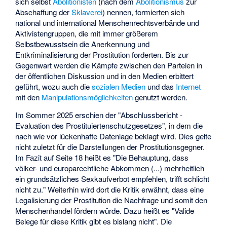
sich selbst
Abolitionisten
(nach dem
Abolitionismus
zur
Abschaffung der
Sklaverei
) nennen, formierten sich
national und international Menschenrechtsverbände und
Aktivistengruppen, die mit immer größerem
Selbstbewusstsein die Anerkennung und
Entkriminalisierung der Prostitution forderten. Bis zur
Gegenwart werden die Kämpfe zwischen den Parteien in
der öffentlichen Diskussion und in den Medien erbittert
geführt, wozu auch die
sozialen Medien
und das
Internet
mit den
Manipulationsmöglichkeiten
genutzt werden.
Im Sommer 2025 erschien der "Abschlussbericht -
Evaluation des Prostituiertenschutzgesetzes", in dem die
nach wie vor lückenhafte Datenlage beklagt wird. Dies gelte
nicht zuletzt für die Darstellungen der Prostitutionsgegner.
Im Fazit auf Seite 18 heißt es "Die Behauptung, dass
völker- und europarechtliche Abkommen (...) mehrheitlich
ein grundsätzliches Sexkaufverbot empfehlen, trifft schlicht
nicht zu." Weiterhin wird dort die Kritik erwähnt, dass eine
Legalisierung der Prostitution die Nachfrage und somit den
Menschenhandel fördern würde. Dazu heißt es "Valide
Belege für diese Kritik gibt es bislang nicht". Die