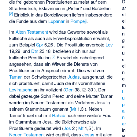
D
die frei geborenen Prostituierten zumeist auf dem
ar
Straßenstrich, Sklavinnen in „Pinten“ und Bordellen.
st
[
2
]
Einblick in das Bordellwesen liefern insbesondere
el
die Funde aus dem
Lupanar
in
Pompeji
.
lu
Im
Alten Testament
wird das Gewerbe sowohl als
n
kultische als auch als Erwerbsprostitution erwähnt,
g
zum Beispiel
Spr
6,26 . Die Prostitutionsverbote
Lev
a
19,29 und
Dtn
23,18 beziehen sich nur auf
u
[
3
]
kultische Prostitution.
Es wird als naheliegend
s
angesehen, dass ein Witwer die Dienste von
ei
Prostituierten in Anspruch nimmt. Dies wird von
n
Tamar
, der Schwiegertochter
Judas
, ausgenutzt, die
e
sich prostituiert, damit Juda die ihr vorenthaltene
m
Leviratsehe
an ihr vollzieht (
Gen
38,12–30 ). Der
L
dabei gezeugte Sohn Perez und seine Mutter Tamar
u
werden im Neuen Testament als Vorfahren Jesu in
p
seinem Stammbaum genannt (
Mt
1,3 ). Neben
a
Tamar findet sich mit
Rahab
noch eine weitere Frau
n
im Stammbaum Jesu, die üblicherweise als
ar
Prostituierte gedeutet wird (
Jos
2 ;
Mt
1,5 ). Im
in
Neuen Testament
wird erzählt, dass
Jesus
mit allen
P