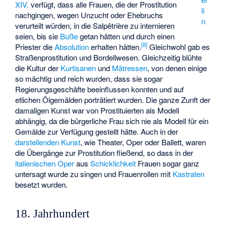
XIV.
verfügt, dass alle Frauen, die der Prostitution
li
nachgingen, wegen Unzucht oder Ehebruchs
n
verurteilt würden, in die Salpêtrière zu internieren
seien, bis sie
Buße
getan hätten und durch einen
[
8
]
Priester die
Absolution
erhalten hätten.
Gleichwohl gab es
Straßenprostitution und Bordellwesen. Gleichzeitig blühte
die Kultur der
Kurtisanen
und
Mätressen
, von denen einige
so mächtig und reich wurden, dass sie sogar
Regierungsgeschäfte beeinflussen konnten und auf
etlichen Ölgemälden porträtiert wurden. Die ganze Zunft der
damaligen Kunst war von Prostituierten als Modell
abhängig, da die bürgerliche Frau sich nie als Modell für ein
Gemälde zur Verfügung gestellt hätte. Auch in der
darstellenden Kunst
, wie Theater, Oper oder Ballett, waren
die Übergänge zur Prostitution fließend, so dass in der
italienischen Oper
aus
Schicklichkeit
Frauen sogar ganz
untersagt wurde zu singen und Frauenrollen mit
Kastraten
besetzt wurden.
18. Jahrhundert