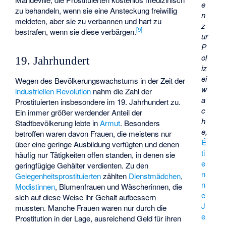
e
zu behandeln, wenn sie eine Ansteckung freiwillig
n
meldeten, aber sie zu verbannen und hart zu
z
[
9
]
bestrafen, wenn sie diese verbärgen.
ur
P
ol
19. Jahrhundert
iz
ei
Wegen des Bevölkerungswachstums in der Zeit der
w
industriellen Revolution
nahm die Zahl der
a
Prostituierten insbesondere im 19. Jahrhundert zu.
c
Ein immer größer werdender Anteil der
h
Stadtbevölkerung lebte in
Armut
. Besonders
e,
betroffen waren davon Frauen, die meistens nur
É
über eine geringe Ausbildung verfügten und denen
ti
häufig nur Tätigkeiten offen standen, in denen sie
e
geringfügige Gehälter verdienten. Zu den
n
Gelegenheitsprostituierten
zählten
Dienstmädchen
,
n
Modistinnen
,
Blumenfrauen
und Wäscherinnen, die
e
sich auf diese Weise ihr Gehalt aufbessern
J
mussten. Manche Frauen waren nur durch die
e
Prostitution in der Lage, ausreichend Geld für ihren