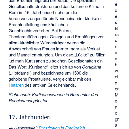
das Erscheinungsbild der Stadt. Die speziellen
e
Gesellschaftsstrukturen und das kulturelle Klima in
d
Rom im 16. Jahrhundert schufen die
e
Voraussetzungen für ein Nebeneinander klerikaler
s
Prachtentfaltung und käuflichen
B
Geschlechtsverkehrs. Bei Feiern,
ra
Theateraufführungen, Gelagen und Empfängen vor
u
allem kirchlicher Würdenträger wurde die
n
Abwesenheit von Frauen immer mehr als Verlust
s
und Mangel empfunden. Um diese „Lücke“ zu füllen,
c
lud man Kurtisanen zu solchen Gesellschaften ein.
h
Das Wort „Kurtisane“ leitet sich ab von
Cortigiana
w
(„Hofdame“) und bezeichnete um 1500 die
ei
gehobene Prostituierte, vergleichbar mit den
g
Hetären
des antiken Griechenlands.
er
Siehe auch
:
Kurtisanenwesen in Rom unter den
M
Renaissancepäpsten
o
n
o
17. Jahrhundert
gr
a
→
Hauptartikel
:
Prostitution in Frankreich