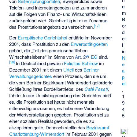
von
Seitensprungportalen
, Swingerclubs sowie
e
Telefon- und Internetangeboten und zum anderen
m
auf die Folgen von Finanz- und Wirtschaftskrisen
B
zurückgeführt wird. Gleichzeitig ist eine Zunahme
or
[
17
]
des Prostitutionsangebots zu verzeichnen.
d
Der
Europäische Gerichtshof
erklärte im November
el
2001, dass Prostitution zu den
Erwerbstätigkeiten
l
gehört, die „Teil des gemeinschaftlichen
in
Wirtschaftslebens“ im Sinne von
Art. 2
EG
sind.
N
[
18
]
In Deutschland gewann
Felicitas Schirow
im
e
Dezember 2001 mit einem
Urteil
des
Berliner
a
Verwaltungsgerichtes
einen Prozess, den sie um
p
die vom Berliner Bezirksamt Wilmersdorf geforderte
el
Schließung ihres Bordellbetriebs, des
Café Pssst!
,
,
führte. In der Urteilsbegründung des Gerichtes hieß
1
es, die Prostitution sei heute nicht mehr als
9
sittenwidrig anzusehen, es habe eine Veränderung
4
der Wertvorstellungen gegeben. Prostitution sei zu
5
einer sozialen Realität geworden, die es zu
akzeptieren gelte. Dennoch stellte das
Bezirksamt
Charlottenburg-Wilmersdorf
im Februar 2001 gegen