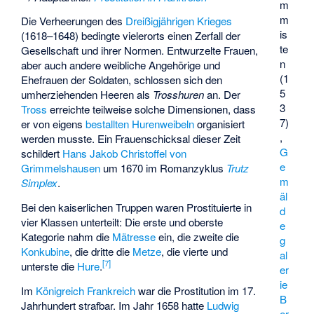
m
m
Die Verheerungen des
Dreißigjährigen Krieges
is
(1618–1648) bedingte vielerorts einen Zerfall der
te
Gesellschaft und ihrer Normen. Entwurzelte Frauen,
n
aber auch andere weibliche Angehörige und
(1
Ehefrauen der Soldaten, schlossen sich den
5
umherziehenden Heeren als
Trosshuren
an. Der
3
Tross
erreichte teilweise solche Dimensionen, dass
7)
er von eigens
bestallten
Hurenweibeln
organisiert
,
werden musste. Ein Frauenschicksal dieser Zeit
G
schildert
Hans Jakob Christoffel von
e
Grimmelshausen
um 1670 im Romanzyklus
Trutz
m
Simplex
.
äl
Bei den kaiserlichen Truppen waren Prostituierte in
d
vier Klassen unterteilt: Die erste und oberste
e
Kategorie nahm die
Mätresse
ein, die zweite die
g
Konkubine
, die dritte die
Metze
, die vierte und
al
[
7
]
unterste die
Hure
.
er
ie
Im
Königreich Frankreich
war die Prostitution im 17.
B
Jahrhundert strafbar. Im Jahr 1658 hatte
Ludwig
er