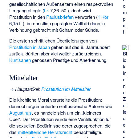
gesellschaftlichen Außenseitern einen respektvollen
o
Umgang pflegte (
Lk
7,36–50 ), doch wird
m
Prostitution in den
Paulusbriefen
verworfen (
1 Kor
p
6,15 f. ), im christlich geprägten Weltbild dann in
ej
Verbindung gebracht mit Scham oder Sünde.
i
Die ersten schriftlichen Überlieferungen von
Prostitution in Japan
gehen auf das 8. Jahrhundert
zurück, dürften aber viel weiter zurückreichen.
Bl
Kurtisanen
genossen Prestige und Anerkennung.
ic
k
in
Mittelalter
ei
n
→
Hauptartikel
:
Prostitution im Mittelalter
e
Z
Die kirchliche Moral verurteilte die Prostitution;
el
dennoch argumentierten einflussreiche Autoren wie
le
Augustinus
, es handele sich um ein „kleineres
d
Übel“. Der Prostitution wurde eine Ventilfunktion für
e
die sexuellen Bedürfnisse derer zugesprochen, die
s
das
mittelalterliche Heiratsrecht
benachteiligte.
p