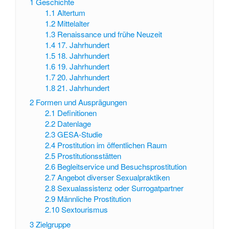
1
Geschichte
1.1
Altertum
1.2
Mittelalter
1.3
Renaissance und frühe Neuzeit
1.4
17. Jahrhundert
1.5
18. Jahrhundert
1.6
19. Jahrhundert
1.7
20. Jahrhundert
1.8
21. Jahrhundert
2
Formen und Ausprägungen
2.1
Definitionen
2.2
Datenlage
2.3
GESA-Studie
2.4
Prostitution im öffentlichen Raum
2.5
Prostitutionsstätten
2.6
Begleitservice und Besuchsprostitution
2.7
Angebot diverser Sexualpraktiken
2.8
Sexualassistenz oder Surrogatpartner
2.9
Männliche Prostitution
2.10
Sextourismus
3
Zielgruppe