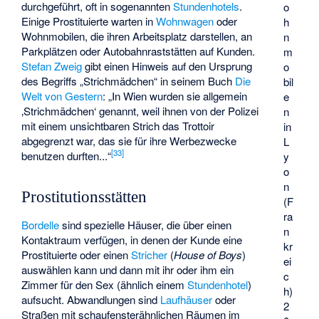
durchgeführt, oft in sogenannten
Stundenhotels
.
o
Einige Prostituierte warten in
Wohnwagen
oder
h
Wohnmobilen, die ihren Arbeitsplatz darstellen, an
n
Parkplätzen oder Autobahnraststätten auf Kunden.
m
Stefan Zweig
gibt einen Hinweis auf den Ursprung
o
des Begriffs „Strichmädchen“ in seinem Buch
Die
bil
Welt von Gestern
: „In Wien wurden sie allgemein
e
‚Strichmädchen‘ genannt, weil ihnen von der Polizei
n
mit einem unsichtbaren Strich das Trottoir
in
abgegrenzt war, das sie für ihre Werbezwecke
L
[
33
]
benutzen durften...“
y
o
n
Prostitutionsstätten
(F
ra
Bordelle
sind spezielle Häuser, die über einen
n
Kontaktraum verfügen, in denen der Kunde eine
kr
Prostituierte oder einen
Stricher
(
House of Boys
)
ei
auswählen kann und dann mit ihr oder ihm ein
c
Zimmer für den Sex (ähnlich einem
Stundenhotel
)
h)
aufsucht. Abwandlungen sind
Laufhäuser
oder
2
Straßen mit schaufensterähnlichen Räumen im