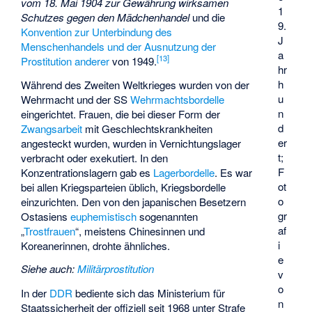
vom 18. Mai 1904 zur Gewährung wirksamen
1
Schutzes gegen den Mädchenhandel
und die
9.
Konvention zur Unterbindung des
J
Menschenhandels und der Ausnutzung der
a
[
13
]
Prostitution anderer
von 1949.
hr
h
Während des Zweiten Weltkrieges wurden von der
u
Wehrmacht und der SS
Wehrmachtsbordelle
n
eingerichtet. Frauen, die bei dieser Form der
d
Zwangsarbeit
mit Geschlechtskrankheiten
er
angesteckt wurden, wurden in Vernichtungslager
t;
verbracht oder exekutiert. In den
F
Konzentrationslagern gab es
Lagerbordelle
. Es war
ot
bei allen Kriegsparteien üblich, Kriegsbordelle
o
einzurichten. Den von den japanischen Besetzern
gr
Ostasiens
euphemistisch
sogenannten
af
„
Trostfrauen
“, meistens Chinesinnen und
i
Koreanerinnen, drohte ähnliches.
e
Siehe auch
:
Militärprostitution
v
o
In der
DDR
bediente sich das Ministerium für
n
Staatssicherheit der offiziell seit 1968 unter Strafe