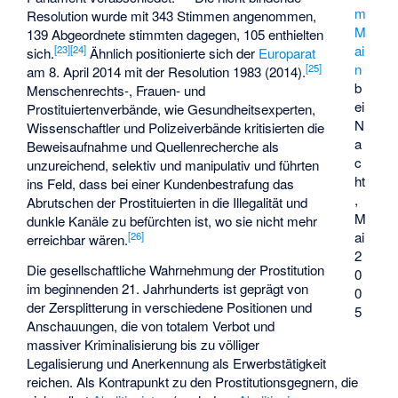
m
Resolution wurde mit 343 Stimmen angenommen,
M
139 Abgeordnete stimmten dagegen, 105 enthielten
ai
[
23
]
[
24
]
sich.
Ähnlich positionierte sich der
Europarat
n
[
25
]
am 8. April 2014 mit der Resolution 1983 (2014).
b
Menschenrechts-, Frauen- und
ei
Prostituiertenverbände, wie Gesundheitsexperten,
N
Wissenschaftler und Polizeiverbände kritisierten die
a
Beweisaufnahme und Quellenrecherche als
c
unzureichend, selektiv und manipulativ und führten
ht
ins Feld, dass bei einer Kundenbestrafung das
,
Abrutschen der Prostituierten in die Illegalität und
M
dunkle Kanäle zu befürchten ist, wo sie nicht mehr
ai
[
26
]
erreichbar wären.
2
Die gesellschaftliche Wahrnehmung der Prostitution
0
im beginnenden 21. Jahrhunderts ist geprägt von
0
der Zersplitterung in verschiedene Positionen und
5
Anschauungen, die von totalem Verbot und
massiver Kriminalisierung bis zu völliger
Legalisierung und Anerkennung als Erwerbstätigkeit
reichen. Als Kontrapunkt zu den Prostitutionsgegnern, die