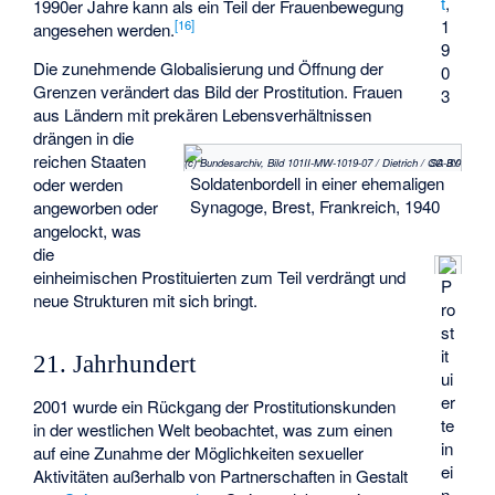
t
,
1990er Jahre kann als ein Teil der Frauenbewegung
1
[
16
]
angesehen werden.
9
Die zunehmende Globalisierung und Öffnung der
0
Grenzen verändert das Bild der Prostitution. Frauen
3
aus Ländern mit prekären Lebensverhältnissen
drängen in die
reichen Staaten
(c) Bundesarchiv, Bild 101II-MW-1019-07 / Dietrich / CC-BY-SA 3.0
Soldatenbordell in einer ehemaligen
oder werden
Synagoge, Brest, Frankreich, 1940
angeworben oder
angelockt, was
die
einheimischen Prostituierten zum Teil verdrängt und
P
neue Strukturen mit sich bringt.
ro
st
it
21. Jahrhundert
ui
er
2001 wurde ein Rückgang der Prostitutionskunden
te
in der westlichen Welt beobachtet, was zum einen
in
auf eine Zunahme der Möglichkeiten sexueller
ei
Aktivitäten außerhalb von Partnerschaften in Gestalt
n