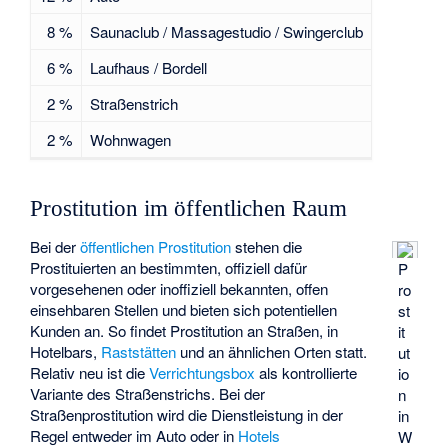
8 %
Saunaclub / Massagestudio / Swingerclub
6 %
Laufhaus / Bordell
2 %
Straßenstrich
2 %
Wohnwagen
Prostitution im öffentlichen Raum
Bei der
öffentlichen Prostitution
stehen die
Prostituierten an bestimmten, offiziell dafür
P
vorgesehenen oder inoffiziell bekannten, offen
ro
einsehbaren Stellen und bieten sich potentiellen
st
Kunden an. So findet Prostitution an Straßen, in
it
Hotelbars,
Raststätten
und an ähnlichen Orten statt.
ut
Relativ neu ist die
Verrichtungsbox
als kontrollierte
io
Variante des Straßenstrichs. Bei der
n
Straßenprostitution wird die Dienstleistung in der
in
Regel entweder im Auto oder in
Hotels
W