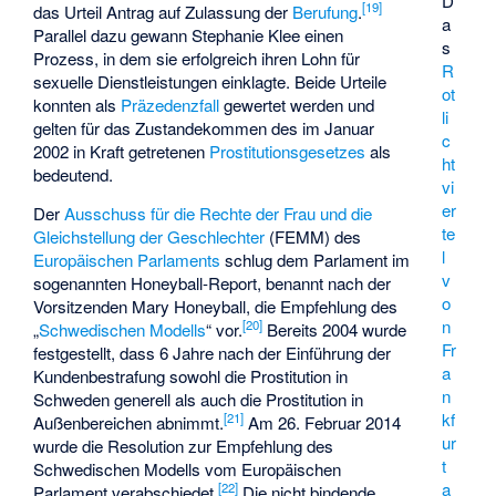
D
[
19
]
das Urteil Antrag auf Zulassung der
Berufung
.
a
Parallel dazu gewann
Stephanie Klee
einen
s
Prozess, in dem sie erfolgreich ihren Lohn für
R
sexuelle Dienstleistungen einklagte. Beide Urteile
ot
konnten als
Präzedenzfall
gewertet werden und
li
gelten für das Zustandekommen des im Januar
c
2002 in Kraft getretenen
Prostitutionsgesetzes
als
ht
bedeutend.
vi
er
Der
Ausschuss für die Rechte der Frau und die
te
Gleichstellung der Geschlechter
(FEMM) des
l
Europäischen Parlaments
schlug dem Parlament im
v
sogenannten Honeyball-Report, benannt nach der
o
Vorsitzenden
Mary Honeyball
, die Empfehlung des
n
[
20
]
„
Schwedischen Modells
“ vor.
Bereits 2004 wurde
Fr
festgestellt, dass 6 Jahre nach der Einführung der
a
Kundenbestrafung sowohl die Prostitution in
n
Schweden generell als auch die Prostitution in
kf
[
21
]
Außenbereichen abnimmt.
Am 26. Februar 2014
ur
wurde die Resolution zur Empfehlung des
t
Schwedischen Modells vom Europäischen
a
[
22
]
Parlament verabschiedet.
Die nicht bindende