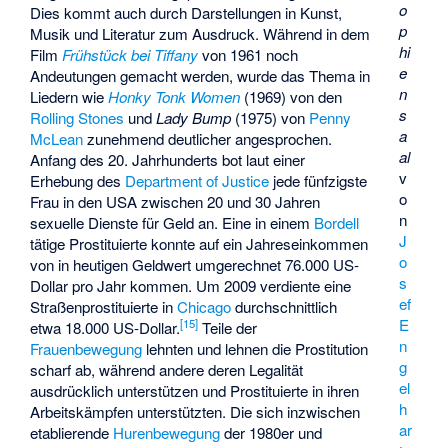
o
Dies kommt auch durch Darstellungen in Kunst,
p
Musik und Literatur zum Ausdruck. Während in dem
hi
Film
Frühstück bei Tiffany
von 1961 noch
e
Andeutungen gemacht werden, wurde das Thema in
n
Liedern wie
Honky Tonk Women
(1969) von den
s
Rolling Stones
und
Lady Bump
(1975) von
Penny
a
McLean
zunehmend deutlicher angesprochen.
al
Anfang des 20. Jahrhunderts bot laut einer
v
Erhebung des
Department of Justice
jede fünfzigste
o
Frau in den USA zwischen 20 und 30 Jahren
n
sexuelle Dienste für Geld an. Eine in einem
Bordell
J
tätige Prostituierte konnte auf ein Jahreseinkommen
o
von in heutigen Geldwert umgerechnet 76.000 US-
s
Dollar pro Jahr kommen. Um 2009 verdiente eine
ef
Straßenprostituierte in
Chicago
durchschnittlich
E
[
15
]
etwa 18.000 US-Dollar.
Teile der
n
Frauenbewegung
lehnten und lehnen die Prostitution
g
scharf ab, während andere deren Legalität
el
ausdrücklich unterstützen und Prostituierte in ihren
h
Arbeitskämpfen unterstützten. Die sich inzwischen
ar
etablierende
Hurenbewegung
der 1980er und