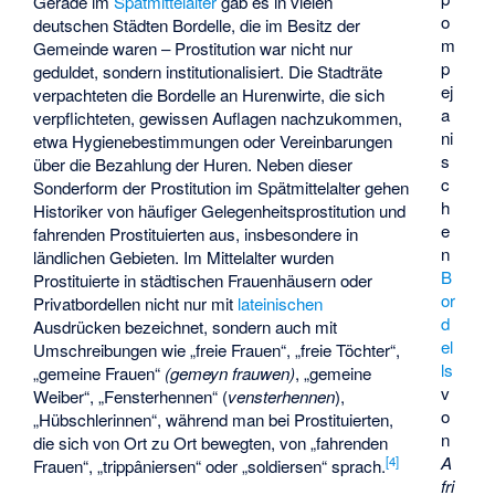
Gerade im
Spätmittelalter
gab es in vielen
o
deutschen Städten Bordelle, die im Besitz der
m
Gemeinde waren – Prostitution war nicht nur
p
geduldet, sondern institutionalisiert. Die Stadträte
ej
verpachteten die Bordelle an Hurenwirte, die sich
a
verpflichteten, gewissen Auflagen nachzukommen,
ni
etwa Hygienebestimmungen oder Vereinbarungen
s
über die Bezahlung der Huren. Neben dieser
c
Sonderform der Prostitution im Spätmittelalter gehen
h
Historiker von häufiger Gelegenheitsprostitution und
e
fahrenden Prostituierten aus, insbesondere in
n
ländlichen Gebieten. Im Mittelalter wurden
B
Prostituierte in städtischen Frauenhäusern oder
or
Privatbordellen nicht nur mit
lateinischen
d
Ausdrücken bezeichnet, sondern auch mit
el
Umschreibungen wie „freie Frauen“, „freie Töchter“,
ls
„gemeine Frauen“
(gemeyn frauwen)
, „gemeine
v
Weiber“, „Fensterhennen“ (
vensterhennen
),
o
„Hübschlerinnen“, während man bei Prostituierten,
n
die sich von Ort zu Ort bewegten, von „fahrenden
A
[
4
]
Frauen“, „trippâniersen“ oder „soldiersen“ sprach.
fri