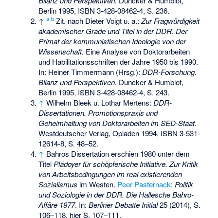
Bilanz und Perspektiven.
Duncker & Humblot,
Berlin 1995,
ISBN 3-428-08462-4
, S. 236.
a
b
↑
Zit. nach Dieter Voigt u. a.:
Zur Fragwürdigkeit
akademischer Grade und Titel in der DDR.
Der
Primat der kommunistischen Ideologie von der
Wissenschaft.
Eine Analyse von Doktorarbeiten
und Habilitationsschriften der Jahre 1950 bis 1990.
In: Heiner Timmermann (Hrsg.):
DDR-Forschung.
Bilanz und Perspektiven.
Duncker & Humblot,
Berlin 1995,
ISBN 3-428-08462-4
, S. 243.
↑
Wilhelm Bleek u. Lothar Mertens:
DDR-
Dissertationen. Promotionspraxis und
Geheimhaltung von Doktorarbeiten im SED-Staat
.
Westdeutscher Verlag, Opladen 1994,
ISBN 3-531-
12614-8
, S. 48–52.
↑
Bahros Dissertation erschien 1980 unter dem
Titel
Plädoyer für schöpferische Initiative. Zur Kritik
von Arbeitsbedingungen im real existierenden
Sozialismus
im Westen.
Peer Pasternack
:
Politik
und Soziologie in der DDR. Die Hallesche Bahro-
Affäre 1977
. In:
Berliner Debatte Initial
25 (2014), S.
106–118, hier S. 107–111.