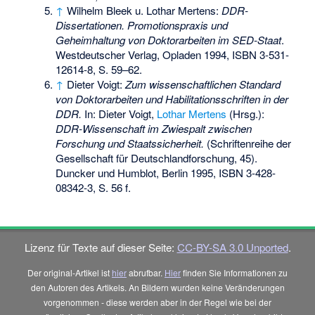
↑
Wilhelm Bleek u. Lothar Mertens:
DDR-
Dissertationen. Promotionspraxis und
Geheimhaltung von Doktorarbeiten im SED-Staat
.
Westdeutscher Verlag, Opladen 1994,
ISBN 3-531-
12614-8
, S. 59–62.
↑
Dieter Voigt:
Zum wissenschaftlichen Standard
von Doktorarbeiten und Habilitationsschriften in der
DDR.
In: Dieter Voigt,
Lothar Mertens
(Hrsg.):
DDR-Wissenschaft im Zwiespalt zwischen
Forschung und Staatssicherheit.
(Schriftenreihe der
Gesellschaft für Deutschlandforschung, 45).
Duncker und Humblot, Berlin 1995,
ISBN 3-428-
08342-3
, S. 56 f.
Lizenz für Texte auf dieser Seite:
CC-BY-SA 3.0 Unported
.
Der original-Artikel ist
hier
abrufbar.
Hier
finden Sie Informationen zu
den Autoren des Artikels. An Bildern wurden keine Veränderungen
vorgenommen - diese werden aber in der Regel wie bei der