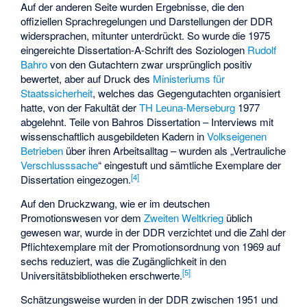
Auf der anderen Seite wurden Ergebnisse, die den
offiziellen Sprachregelungen und Darstellungen der DDR
widersprachen, mitunter unterdrückt. So wurde die 1975
eingereichte Dissertation-A-Schrift des Soziologen
Rudolf
Bahro
von den Gutachtern zwar ursprünglich positiv
bewertet, aber auf Druck des
Ministeriums für
Staatssicherheit
, welches das Gegengutachten organisiert
hatte, von der Fakultät der
TH Leuna-Merseburg
1977
abgelehnt. Teile von Bahros Dissertation – Interviews mit
wissenschaftlich ausgebildeten Kadern in
Volkseigenen
Betrieben
über ihren Arbeitsalltag – wurden als „Vertrauliche
Verschlusssache
“ eingestuft und sämtliche Exemplare der
[
4
]
Dissertation eingezogen.
Auf den Druckzwang, wie er im deutschen
Promotionswesen vor dem
Zweiten Weltkrieg
üblich
gewesen war, wurde in der DDR verzichtet und die Zahl der
Pflichtexemplare mit der Promotionsordnung von 1969 auf
sechs reduziert, was die Zugänglichkeit in den
[
5
]
Universitätsbibliotheken erschwerte.
Schätzungsweise wurden in der DDR zwischen 1951 und