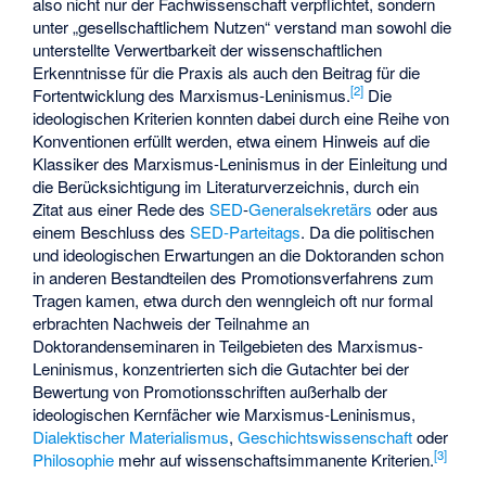
also nicht nur der Fachwissenschaft verpflichtet, sondern
unter „gesellschaftlichem Nutzen“ verstand man sowohl die
unterstellte Verwertbarkeit der wissenschaftlichen
Erkenntnisse für die Praxis als auch den Beitrag für die
[
2
]
Fortentwicklung des Marxismus-Leninismus.
Die
ideologischen Kriterien konnten dabei durch eine Reihe von
Konventionen erfüllt werden, etwa einem Hinweis auf die
Klassiker des Marxismus-Leninismus in der Einleitung und
die Berücksichtigung im Literaturverzeichnis, durch ein
Zitat aus einer Rede des
SED
-
Generalsekretärs
oder aus
einem Beschluss des
SED-Parteitags
. Da die politischen
und ideologischen Erwartungen an die Doktoranden schon
in anderen Bestandteilen des Promotionsverfahrens zum
Tragen kamen, etwa durch den wenngleich oft nur formal
erbrachten Nachweis der Teilnahme an
Doktorandenseminaren in Teilgebieten des Marxismus-
Leninismus, konzentrierten sich die Gutachter bei der
Bewertung von Promotionsschriften außerhalb der
ideologischen Kernfächer wie Marxismus-Leninismus,
Dialektischer Materialismus
,
Geschichtswissenschaft
oder
[
3
]
Philosophie
mehr auf wissenschaftsimmanente Kriterien.