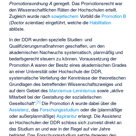
Promotionsordnung A
geregelt. Das Promotionsrecht war
den Wissenschaftlichen Räten der Hochschulen erteilt.
Zugleich wurde nach
sowjetischem
Vorbild die
Promotion B
(Doctor scientiae)
eingeführt, welche die
Habilitation
ablöste.
In der DDR wurden spezielle Studien- und
Qualifizierungsmaßnahmen geschaffen, um den
akademischen Nachwuchs systematisch, planmäßig und
bedarfsgerecht steuern zu können. Voraussetzung der
Promotion A waren der Besitz eines akademischen Grades
an einer
Universität oder Hochschule der DDR
,
systematische Vertiefung der Kenntnisse der theoretischen
Grundlagen des betreffenden Wissenschaftszweiges und
auf dem Gebiet des
Marxismus-Leninismus
sowie „aktive
Mitarbeit bei der Gestaltung der sozialistischen
[
1
]
Gesellschaft“.
Die Promotion A wurde dabei über die
Assistenz
, das
Forschungsstudium
oder die (planmäßige
oder außerplanmäßige)
Aspirantur
erlangt. Die Assistenz
an Hochschulen der DDR schloss sich zumeist direkt an
das Studium an und war in der Regel auf vier Jahre
befristet. Das Forschungsstudium setzte dagegen den