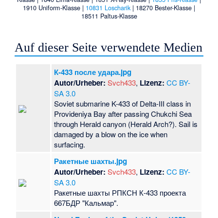
1910 Uniform-Klasse
|
10831 Loscharik
|
18270 Bester-Klasse
|
18511 Paltus-Klasse
Auf dieser Seite verwendete Medien
К-433 после удара.jpg
Autor/Urheber:
Svch433
,
Lizenz:
CC BY-
SA 3.0
Soviet submarine K-433 of Delta-III class in
Provideniya Bay after passing Chukchi Sea
through Herald canyon (Herald Arch?). Sail is
damaged by a blow on the ice when
surfacing.
Ракетные шахты.jpg
Autor/Urheber:
Svch433
,
Lizenz:
CC BY-
SA 3.0
Ракетные шахты РПКСН К-433 проекта
667БДР "Кальмар".