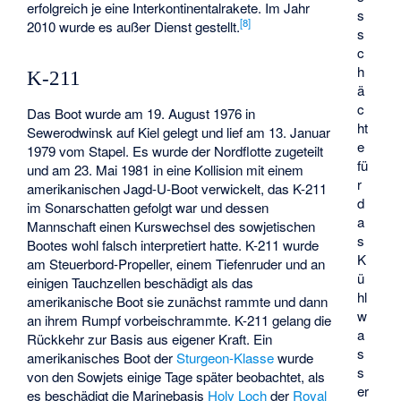
erfolgreich je eine Interkontinentalrakete. Im Jahr
s
[
8
]
2010 wurde es außer Dienst gestellt.
s
c
h
K-211
ä
c
Das Boot wurde am 19. August 1976 in
ht
Sewerodwinsk auf Kiel gelegt und lief am 13. Januar
e
1979 vom Stapel. Es wurde der Nordflotte zugeteilt
fü
und am 23. Mai 1981 in eine Kollision mit einem
r
amerikanischen Jagd-U-Boot verwickelt, das K-211
d
im Sonarschatten gefolgt war und dessen
a
Mannschaft einen Kurswechsel des sowjetischen
s
Bootes wohl falsch interpretiert hatte. K-211 wurde
K
am Steuerbord-Propeller, einem Tiefenruder und an
ü
einigen Tauchzellen beschädigt als das
hl
amerikanische Boot sie zunächst rammte und dann
w
an ihrem Rumpf vorbeischrammte. K-211 gelang die
a
Rückkehr zur Basis aus eigener Kraft. Ein
s
amerikanisches Boot der
Sturgeon-Klasse
wurde
s
von den Sowjets einige Tage später beobachtet, als
er
es beschädigt die Marinebasis
Holy Loch
der
Royal