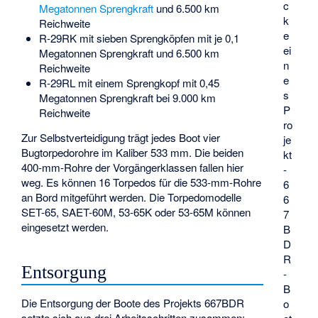
c
Megatonnen Sprengkraft
und 6.500 km
k
Reichweite
e
R-29RK mit sieben Sprengköpfen mit je 0,1
ei
Megatonnen Sprengkraft und 6.500 km
n
Reichweite
e
R-29RL mit einem Sprengkopf mit 0,45
s
Megatonnen Sprengkraft bei 9.000 km
P
Reichweite
ro
Zur Selbstverteidigung trägt jedes Boot vier
je
Bugtorpedorohre im Kaliber 533 mm. Die beiden
kt
400-mm-Rohre der Vorgängerklassen fallen hier
-
weg. Es können 16 Torpedos für die 533-mm-Rohre
6
an Bord mitgeführt werden. Die Torpedomodelle
6
SET-65, SAET-60M, 53-65K oder 53-65M können
7
eingesetzt werden.
B
D
R
Entsorgung
-
B
Die Entsorgung der Boote des Projekts 667BDR
o
setzte sich aus drei Arbeitsschritten zusammen: