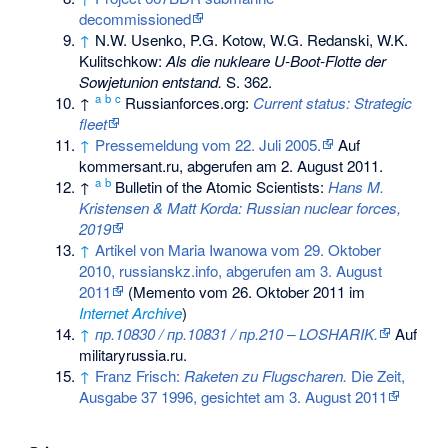
decommissioned
↑
N.W. Usenko, P.G. Kotow, W.G. Redanski, W.K.
Kulitschkow:
Als die nukleare U-Boot-Flotte der
Sowjetunion entstand.
S. 362.
a
b
c
↑
Russianforces.org:
Current status: Strategic
fleet
↑
Pressemeldung vom 22. Juli 2005.
Auf
kommersant.ru, abgerufen am 2. August 2011.
a
b
↑
Bulletin of the Atomic Scientists:
Hans M.
Kristensen & Matt Korda: Russian nuclear forces,
2019
↑
Artikel von Maria Iwanowa vom 29. Oktober
2010, russianskz.info, abgerufen am 3. August
2011
(
Memento
vom 26. Oktober 2011 im
Internet Archive
)
↑
пр.10830 / пр.10831 / пр.210 – LOSHARIK.
Auf
militaryrussia.ru.
↑
Franz Frisch:
Raketen zu Flugscharen.
Die Zeit,
Ausgabe 37 1996, gesichtet am 3. August 2011