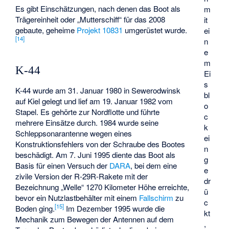
Es gibt Einschätzungen, nach denen das Boot als
m
Trägereinheit oder „Mutterschiff“ für das 2008
it
gebaute, geheime
Projekt 10831
umgerüstet wurde.
ei
[
14
]
n
e
m
K-44
Ei
s
K-44 wurde am 31. Januar 1980 in Sewerodwinsk
bl
auf Kiel gelegt und lief am 19. Januar 1982 vom
o
Stapel. Es gehörte zur Nordflotte und führte
c
mehrere Einsätze durch. 1984 wurde seine
k
Schleppsonarantenne wegen eines
ei
Konstruktionsfehlers von der Schraube des Bootes
n
beschädigt. Am 7. Juni 1995 diente das Boot als
g
Basis für einen Versuch der
DARA
, bei dem eine
e
zivile Version der R-29R-Rakete mit der
dr
Bezeichnung „Welle“ 1270 Kilometer Höhe erreichte,
ü
bevor ein Nutzlastbehälter mit einem
Fallschirm
zu
c
[
15
]
Boden ging.
Im Dezember 1995 wurde die
kt
Mechanik zum Bewegen der Antennen auf dem
,