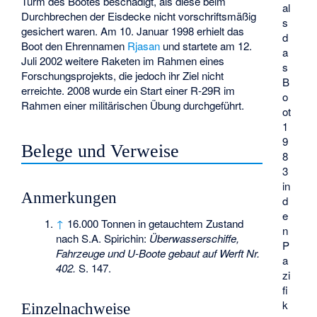
Turm des Bootes beschädigt, als diese beim
al
Durchbrechen der Eisdecke nicht vorschriftsmäßig
s
gesichert waren. Am 10. Januar 1998 erhielt das
d
Boot den Ehrennamen
Rjasan
und startete am 12.
a
Juli 2002 weitere Raketen im Rahmen eines
s
Forschungsprojekts, die jedoch ihr Ziel nicht
B
erreichte. 2008 wurde ein Start einer R-29R im
o
Rahmen einer militärischen Übung durchgeführt.
ot
1
9
Belege und Verweise
8
3
in
Anmerkungen
d
e
↑
16.000 Tonnen in getauchtem Zustand
n
nach S.A. Spirichin:
Überwasserschiffe,
P
Fahrzeuge und U-Boote gebaut auf Werft Nr.
a
402.
S. 147.
zi
fi
k
Einzelnachweise