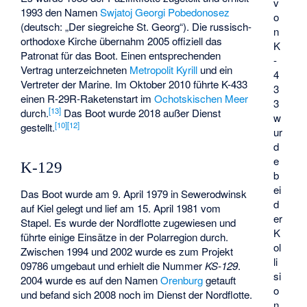
v
1993 den Namen
Swjatoj Georgi Pobedonosez
o
(deutsch: „Der siegreiche St. Georg“). Die russisch-
n
orthodoxe Kirche übernahm 2005 offiziell das
K
Patronat für das Boot. Einen entsprechenden
-
Vertrag unterzeichneten
Metropolit
Kyrill
und ein
4
Vertreter der Marine. Im Oktober 2010 führte K-433
3
einen R-29R-Raketenstart im
Ochotskischen Meer
3
[
13
]
durch.
Das Boot wurde 2018 außer Dienst
w
[
10
]
[
12
]
gestellt.
ur
d
e
K-129
b
ei
Das Boot wurde am 9. April 1979 in Sewerodwinsk
d
auf Kiel gelegt und lief am 15. April 1981 vom
er
Stapel. Es wurde der Nordflotte zugewiesen und
K
führte einige Einsätze in der Polarregion durch.
ol
Zwischen 1994 und 2002 wurde es zum Projekt
li
09786 umgebaut und erhielt die Nummer
KS-129
.
si
2004 wurde es auf den Namen
Orenburg
getauft
o
und befand sich 2008 noch im Dienst der Nordflotte.
n