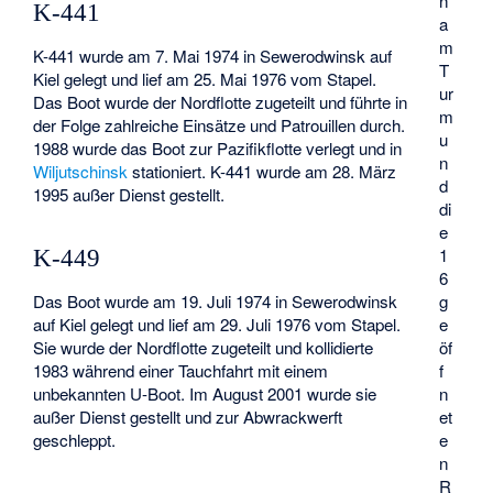
n
K-441
a
m
K-441 wurde am 7. Mai 1974 in Sewerodwinsk auf
T
Kiel gelegt und lief am 25. Mai 1976 vom Stapel.
ur
Das Boot wurde der Nordflotte zugeteilt und führte in
m
der Folge zahlreiche Einsätze und Patrouillen durch.
u
1988 wurde das Boot zur Pazifikflotte verlegt und in
n
Wiljutschinsk
stationiert. K-441 wurde am 28. März
d
1995 außer Dienst gestellt.
di
e
1
K-449
6
Das Boot wurde am 19. Juli 1974 in Sewerodwinsk
g
auf Kiel gelegt und lief am 29. Juli 1976 vom Stapel.
e
Sie wurde der Nordflotte zugeteilt und kollidierte
öf
1983 während einer Tauchfahrt mit einem
f
unbekannten U-Boot. Im August 2001 wurde sie
n
außer Dienst gestellt und zur Abwrackwerft
et
geschleppt.
e
n
R