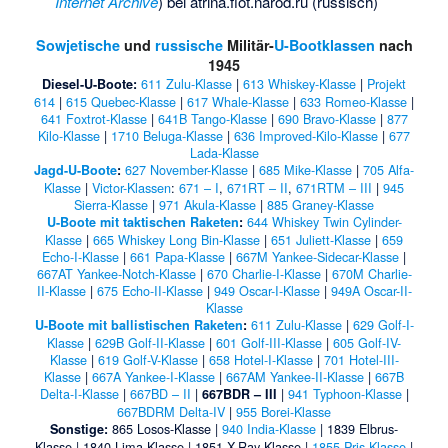
Internet Archive
) bei atrina.flot.narod.ru (russisch)
Sowjetische
und
russische
Militär-
U-Bootklassen
nach
1945
611 Zulu-Klasse
|
613 Whiskey-Klasse
|
Projekt
Diesel-U-Boote:
614
|
615 Quebec-Klasse
|
617 Whale-Klasse
|
633 Romeo-Klasse
|
641 Foxtrot-Klasse
|
641B Tango-Klasse
|
690 Bravo-Klasse
|
877
Kilo-Klasse
|
1710 Beluga-Klasse
|
636 Improved-Kilo-Klasse
|
677
Lada-Klasse
627 November-Klasse
|
685 Mike-Klasse
|
705 Alfa-
Jagd-U-Boote
:
Klasse
|
Victor-Klassen
:
671 – I
,
671RT – II
,
671RTM – III
|
945
Sierra-Klasse
|
971 Akula-Klasse
|
885 Graney-Klasse
644 Whiskey Twin Cylinder-
U-Boote mit taktischen Raketen
:
Klasse
|
665 Whiskey Long Bin-Klasse
|
651 Juliett-Klasse
|
659
Echo-I-Klasse
|
661 Papa-Klasse
|
667M Yankee-Sidecar-Klasse
|
667AT Yankee-Notch-Klasse
|
670 Charlie-I-Klasse
|
670M Charlie-
II-Klasse
|
675 Echo-II-Klasse
|
949 Oscar-I-Klasse
|
949A Oscar-II-
Klasse
611 Zulu-Klasse
|
629 Golf-I-
U-Boote mit ballistischen Raketen
:
Klasse
|
629B Golf-II-Klasse
|
601 Golf-III-Klasse
|
605 Golf-IV-
Klasse
|
619 Golf-V-Klasse
|
658 Hotel-I-Klasse
|
701 Hotel-III-
Klasse
|
667A Yankee-I-Klasse
|
667AM Yankee-II-Klasse
|
667B
Delta-I-Klasse
|
667BD – II
|
|
941 Typhoon-Klasse
|
667BDR – III
667BDRM Delta-IV
|
955 Borei-Klasse
865 Losos-Klasse
|
940 India-Klasse
|
1839 Elbrus-
Sonstige:
Klasse
|
1840 Lima-Klasse
|
1851 X-Ray-Klasse
|
1855 Pris-Klasse
|