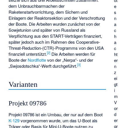
ot
dem Unbrauchbarmachen der
e
Raketenstartvorrichtung, dem Sichern und
s
Einlagern der Reaktorsektion und der Verschrottung
n
der Boote. Die Arbeiten wurden zunächst von der
a
Sowjetunion und später von Russland als
c
Verpflichtung aus den START-Verträgen finanziert,
h
später jedoch auch im Rahmen des Cooperative-
a
Threat-Reduction-(CTR)-Programms von den USA
c
[
2
]
finanziell unterstützt.
Die Arbeiten werden für
ht
Boote der
Nordflotte
von der „Nerpa“- und der
er
[
3
]
„Swjosdotschka“-Werft durchgeführt.
n
z
ei
Varianten
gt
i
m
V
Projekt 09786
or
d
Projekt 09786 ist ein Umbau, der nur auf dem Boot
er
K-129
vorgenommen wurde, um das U-Boot als
gr
Träger oder Basis für Mini-U-Boote nutzen zu