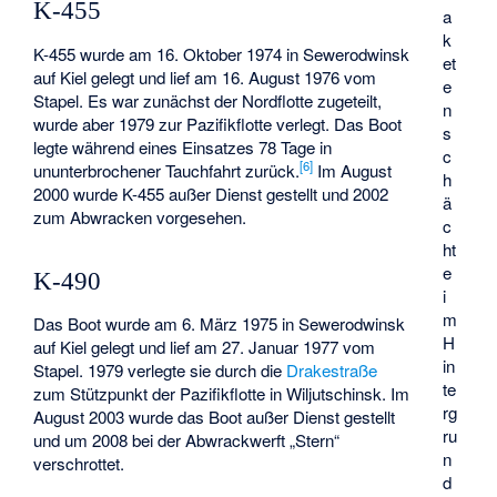
K-455
a
k
K-455 wurde am 16. Oktober 1974 in Sewerodwinsk
et
auf Kiel gelegt und lief am 16. August 1976 vom
e
Stapel. Es war zunächst der Nordflotte zugeteilt,
n
wurde aber 1979 zur Pazifikflotte verlegt. Das Boot
s
legte während eines Einsatzes 78 Tage in
c
[
6
]
ununterbrochener Tauchfahrt zurück.
Im August
h
2000 wurde K-455 außer Dienst gestellt und 2002
ä
zum Abwracken vorgesehen.
c
ht
e
K-490
i
m
Das Boot wurde am 6. März 1975 in Sewerodwinsk
H
auf Kiel gelegt und lief am 27. Januar 1977 vom
in
Stapel. 1979 verlegte sie durch die
Drakestraße
te
zum Stützpunkt der Pazifikflotte in Wiljutschinsk. Im
rg
August 2003 wurde das Boot außer Dienst gestellt
ru
und um 2008 bei der Abwrackwerft „Stern“
n
verschrottet.
d