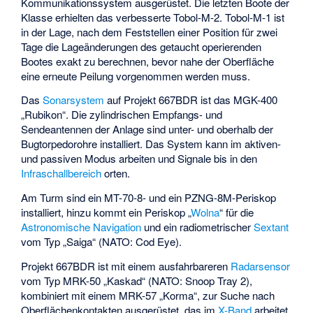
Kommunikationssystem ausgerüstet. Die letzten Boote der
Klasse erhielten das verbesserte Tobol-M-2. Tobol-M-1 ist
in der Lage, nach dem Feststellen einer Position für zwei
Tage die Lageänderungen des getaucht operierenden
Bootes exakt zu berechnen, bevor nahe der Oberfläche
eine erneute Peilung vorgenommen werden muss.
Das
Sonarsystem
auf Projekt 667BDR ist das MGK-400
„Rubikon“. Die zylindrischen Empfangs- und
Sendeantennen der Anlage sind unter- und oberhalb der
Bugtorpedorohre installiert. Das System kann im aktiven-
und passiven Modus arbeiten und Signale bis in den
Infraschallbereich
orten.
Am Turm sind ein MT-70-8- und ein PZNG-8M-Periskop
installiert, hinzu kommt ein Periskop „
Wolna
“ für die
Astronomische Navigation
und ein radiometrischer
Sextant
vom Typ „Saiga“ (NATO: Cod Eye).
Projekt 667BDR ist mit einem ausfahrbareren
Radarsensor
vom Typ MRK-50 „Kaskad“ (NATO: Snoop Tray 2),
kombiniert mit einem MRK-57 „Korma“, zur Suche nach
Oberflächenkontakten ausgerüstet, das im
X-Band
arbeitet.