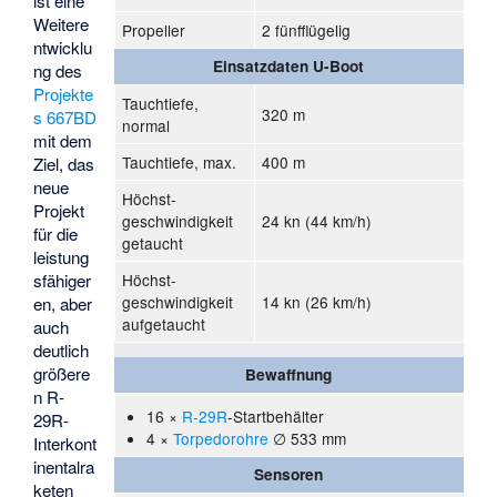
ist eine
Weitere
Propeller
2 fünfflügelig
ntwicklu
Einsatzdaten U-Boot
ng des
Projekte
Tauchtiefe,
320 m
s 667BD
normal
mit dem
Tauchtiefe, max.
400 m
Ziel, das
neue
Höchst-
Projekt
geschwindigkeit
24 kn (44 km/h)
für die
getaucht
leistung
Höchst-
sfähiger
geschwindigkeit
14 kn (26 km/h)
en, aber
aufgetaucht
auch
deutlich
größere
Bewaffnung
n R-
16 ×
R-29R
-Startbehälter
29R-
4 ×
Torpedorohre
∅ 533 mm
Interkont
inentalra
Sensoren
keten