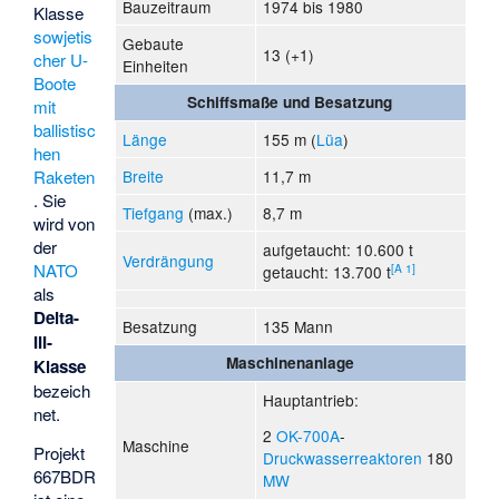
Bauzeitraum
1974 bis 1980
Klasse
sowjetis
Gebaute
13 (+1)
cher
U-
Einheiten
Boote
Schiffsmaße und Besatzung
mit
ballistisc
Länge
155 m (
Lüa
)
hen
Breite
11,7 m
Raketen
. Sie
Tiefgang
(max.)
8,7 m
wird von
der
aufgetaucht: 10.600 t
Verdrängung
NATO
[
A 1
]
getaucht: 13.700 t
als
Delta-
Besatzung
135 Mann
III-
Maschinenanlage
Klasse
bezeich
Hauptantrieb:
net.
2
OK-700A
-
Maschine
Projekt
Druckwasserreaktoren
180
667BDR
MW