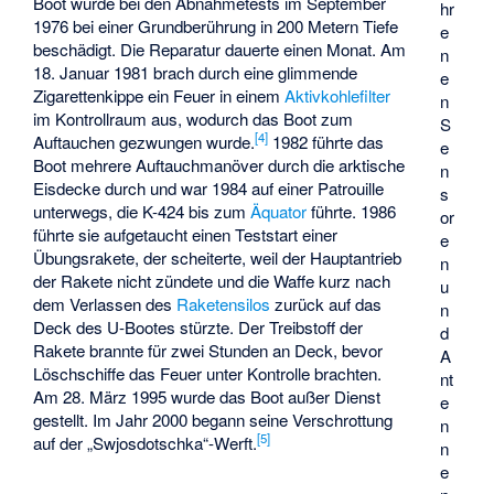
Boot wurde bei den Abnahmetests im September
hr
1976 bei einer Grundberührung in 200 Metern Tiefe
e
beschädigt. Die Reparatur dauerte einen Monat. Am
n
18. Januar 1981 brach durch eine glimmende
e
Zigarettenkippe ein Feuer in einem
Aktivkohlefilter
n
im Kontrollraum aus, wodurch das Boot zum
S
[
4
]
Auftauchen gezwungen wurde.
1982 führte das
e
Boot mehrere Auftauchmanöver durch die arktische
n
Eisdecke durch und war 1984 auf einer Patrouille
s
unterwegs, die K-424 bis zum
Äquator
führte. 1986
or
führte sie aufgetaucht einen Teststart einer
e
Übungsrakete, der scheiterte, weil der Hauptantrieb
n
der Rakete nicht zündete und die Waffe kurz nach
u
dem Verlassen des
Raketensilos
zurück auf das
n
Deck des U-Bootes stürzte. Der Treibstoff der
d
Rakete brannte für zwei Stunden an Deck, bevor
A
Löschschiffe das Feuer unter Kontrolle brachten.
nt
Am 28. März 1995 wurde das Boot außer Dienst
e
gestellt. Im Jahr 2000 begann seine Verschrottung
n
[
5
]
auf der „Swjosdotschka“-Werft.
n
e