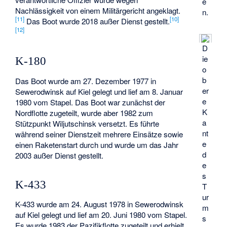
e
Nachlässigkeit von einem Militärgericht angeklagt.
n.
[
11
]
[
10
]
Das Boot wurde 2018 außer Dienst gestellt.
[
12
]
D
ie
K-180
o
b
Das Boot wurde am 27. Dezember 1977 in
er
Sewerodwinsk auf Kiel gelegt und lief am 8. Januar
e
1980 vom Stapel. Das Boot war zunächst der
K
Nordflotte zugeteilt, wurde aber 1982 zum
a
Stützpunkt Wiljutschinsk versetzt. Es führte
nt
während seiner Dienstzeit mehrere Einsätze sowie
e
einen Raketenstart durch und wurde um das Jahr
d
2003 außer Dienst gestellt.
e
s
K-433
T
ur
K-433 wurde am 24. August 1978 in Sewerodwinsk
m
auf Kiel gelegt und lief am 20. Juni 1980 vom Stapel.
s
Es wurde 1983 der Pazifikflotte zugeteilt und erhielt