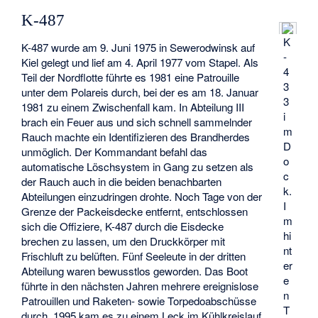
K-487
K
K-487 wurde am 9. Juni 1975 in Sewerodwinsk auf
-
Kiel gelegt und lief am 4. April 1977 vom Stapel. Als
4
Teil der Nordflotte führte es 1981 eine Patrouille
3
unter dem Polareis durch, bei der es am 18. Januar
3
1981 zu einem Zwischenfall kam. In Abteilung III
i
brach ein Feuer aus und sich schnell sammelnder
m
Rauch machte ein Identifizieren des Brandherdes
D
unmöglich. Der Kommandant befahl das
o
automatische Löschsystem in Gang zu setzen als
c
der Rauch auch in die beiden benachbarten
k.
Abteilungen einzudringen drohte. Noch Tage von der
I
Grenze der Packeisdecke entfernt, entschlossen
m
sich die Offiziere, K-487 durch die Eisdecke
hi
brechen zu lassen, um den Druckkörper mit
nt
Frischluft zu belüften. Fünf Seeleute in der dritten
er
Abteilung waren bewusstlos geworden. Das Boot
e
führte in den nächsten Jahren mehrere ereignislose
n
Patrouillen und Raketen- sowie Torpedoabschüsse
T
durch. 1995 kam es zu einem Leck im Kühlkreislauf