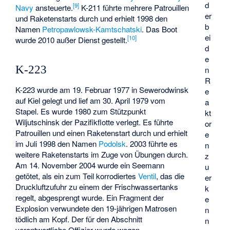
d
[
9
]
Navy
ansteuerte.
K-211 führte mehrere Patrouillen
er
und Raketenstarts durch und erhielt 1998 den
b
Namen
Petropawlowsk-Kamtschatski
. Das Boot
ei
[
10
]
wurde 2010 außer Dienst gestellt.
d
e
K-223
n
R
K-223 wurde am 19. Februar 1977 in Sewerodwinsk
e
auf Kiel gelegt und lief am 30. April 1979 vom
a
Stapel. Es wurde 1980 zum Stützpunkt
kt
Wiljutschinsk der Pazifikflotte verlegt. Es führte
or
Patrouillen und einen Raketenstart durch und erhielt
e
im Juli 1998 den Namen
Podolsk
. 2003 führte es
n
weitere Raketenstarts im Zuge von Übungen durch.
z
Am 14. November 2004 wurde ein Seemann
u
getötet, als ein zum Teil korrodiertes
Ventil
, das die
er
Druckluftzufuhr zu einem der Frischwassertanks
k
regelt, abgesprengt wurde. Ein Fragment der
e
Explosion verwundete den 19-jährigen Matrosen
n
tödlich am Kopf. Der für den Abschnitt
n
verantwortliche Offizier wurde wegen