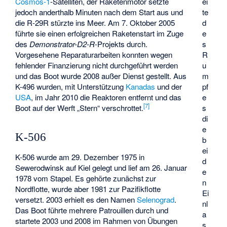
ei
Cosmos-1
-Satelliten, der Raketenmotor setzte
te
jedoch anderthalb Minuten nach dem Start aus und
d
die R-29R stürzte ins Meer. Am 7. Oktober 2005
e
führte sie einen erfolgreichen Raketenstart im Zuge
s
des
Demonstrator-D2-R
-Projekts durch.
R
Vorgesehene Reparaturarbeiten konnten wegen
u
fehlender Finanzierung nicht durchgeführt werden
m
und das Boot wurde 2008 außer Dienst gestellt. Aus
pf
K-496 wurden, mit Unterstützung
Kanadas
und der
e
USA
, im Jahr 2010 die Reaktoren entfernt und das
[
7
]
s
Boot auf der Werft „Stern“ verschrottet.
di
e
K-506
b
ei
K-506 wurde am 29. Dezember 1975 in
d
Sewerodwinsk auf Kiel gelegt und lief am 26. Januar
e
1978 vom Stapel. Es gehörte zunächst zur
n
Nordflotte, wurde aber 1981 zur Pazifikflotte
Ei
versetzt. 2003 erhielt es den Namen
Selenograd
.
nl
Das Boot führte mehrere Patrouillen durch und
a
startete 2003 und 2008 im Rahmen von Übungen
s