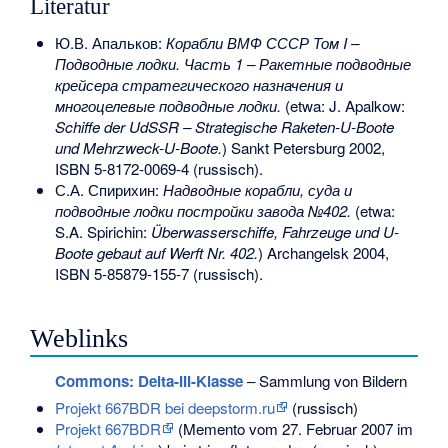
Literatur
Ю.В. Апальков:
Корабли ВМФ СССР Том I –
Подводные лодки. Часть 1 – Ракетные подводные
крейсера стратегического назначения и
многоцелевые подводные лодки.
(etwa: J. Apalkow:
Schiffe der UdSSR – Strategische Raketen-U-Boote
und Mehrzweck-U-Boote.
) Sankt Petersburg 2002,
ISBN 5-8172-0069-4
(russisch).
С.А. Спирихин:
Надводные корабли, суда и
подводные лодки постройки завода №402.
(etwa:
S.A. Spirichin:
Überwasserschiffe, Fahrzeuge und U-
Boote gebaut auf Werft Nr. 402.
) Archangelsk 2004,
ISBN 5-85879-155-7
(russisch).
Weblinks
Commons
: Delta-III-Klasse
– Sammlung von Bildern
Projekt 667BDR bei deepstorm.ru
(russisch)
Projekt 667BDR
(
Memento
vom 27. Februar 2007 im