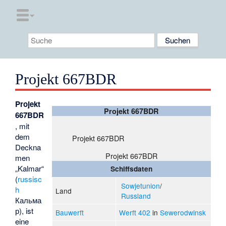
Projekt 667BDR
Projekt
Projekt 667BDR
667BDR
, mit
dem
Projekt 667BDR
Deckna
Projekt 667BDR
men
„Kalmar“
Schiffsdaten
(
russisc
Sowjetunion
/
h
Land
Russland
Кальма
р
), ist
Bauwerft
Werft 402
in
Sewerodwinsk
eine