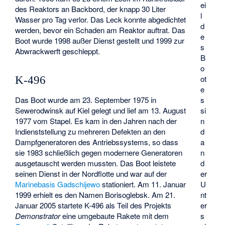
ei
des Reaktors an Backbord, der knapp 30 Liter
l
Wasser pro Tag verlor. Das Leck konnte abgedichtet
d
werden, bevor ein Schaden am Reaktor auftrat. Das
e
Boot wurde 1998 außer Dienst gestellt und 1999 zur
s
Abwrackwerft geschleppt.
B
o
ot
K-496
e
s
Das Boot wurde am 23. September 1975 in
si
Sewerodwinsk auf Kiel gelegt und lief am 13. August
n
1977 vom Stapel. Es kam in den Jahren nach der
d
Indienststellung zu mehreren Defekten an den
a
Dampfgeneratoren des Antriebssystems, so dass
n
sie 1983 schließlich gegen modernere Generatoren
d
ausgetauscht werden mussten. Das Boot leistete
er
seinen Dienst in der Nordflotte und war auf der
U
Marinebasis Gadschijewo
stationiert. Am 11. Januar
nt
1999 erhielt es den Namen
Borisoglebsk
. Am 21.
er
Januar 2005 startete K-496 als Teil des Projekts
s
Demonstrator
eine umgebaute Rakete mit dem