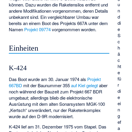
u
können. Dazu wurden die Raketensilos entfernt und
n
andere Modifikationen vorgenommen, deren Details
d
unbekannt sind. Ein vergleichbarer Umbau war
di
bereits an einem Boot des Projekts 667A unter dem
e
Namen
Projekt 09774
vorgenommen worden.
S
c
Einheiten
h
ä
c
ht
K-424
e
fü
Das Boot wurde am 30. Januar 1974 als
Projekt
r
667BD
mit der Baunummer 355
auf Kiel gelegt
aber
di
noch während der Bauzeit zum Projekt 667 BDR
e
umgebaut; allerdings blieb die elektronische
ei
Ausrüstung mit dem alten Sonarsystem MGK-100
n
„Kertsch“ unverändert, nur der Raketenkomplex
g
wurde auf den D-9R modernisiert.
ef
K-424 lief am 31. Dezember 1975 vom Stapel. Das
a