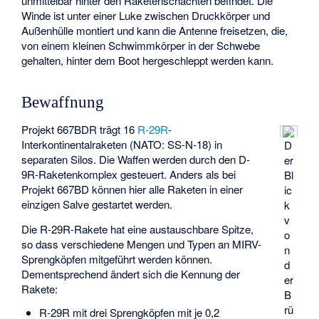
unmittelbar hinter den Raketenschächten befindet. Die
Winde ist unter einer Luke zwischen Druckkörper und
Außenhülle montiert und kann die Antenne freisetzen, die,
von einem kleinen Schwimmkörper in der Schwebe
gehalten, hinter dem Boot hergeschleppt werden kann.
Bewaffnung
Projekt 667BDR trägt 16
R-29R
-
Interkontinentalraketen (NATO: SS-N-18) in
D
separaten Silos. Die Waffen werden durch den D-
er
9R-Raketenkomplex gesteuert. Anders als bei
Bl
Projekt 667BD können hier alle Raketen in einer
ic
einzigen Salve gestartet werden.
k
v
Die R-29R-Rakete hat eine austauschbare Spitze,
o
so dass verschiedene Mengen und Typen an MIRV-
n
Sprengköpfen mitgeführt werden können.
d
Dementsprechend ändert sich die Kennung der
er
Rakete:
B
rü
R-29R mit drei Sprengköpfen mit je 0,2