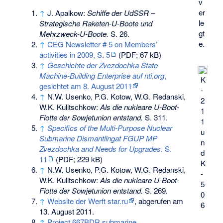
v
er
↑
J. Apalkow:
Schiffe der UdSSR –
le
Strategische Raketen-U-Boote und
gt
Mehrzweck-U-Boote.
S. 26.
e.
↑
CEG Newsletter # 5 on Members’
activities in 2009, S. 5
(PDF; 67 kB)
↑
Geschichte der Zvezdochka State
Machine-Building Enterprise auf nti.org
,
K
gesichtet am 8. August 2011
-
↑
N.W. Usenko, P.G. Kotow, W.G. Redanski,
2
W.K. Kulitschkow:
Als die nukleare U-Boot-
1
Flotte der Sowjetunion entstand.
S. 311.
1
↑
Specifics of the Multi-Purpose Nuclear
u
Submarine Dismantlingat FGUP MP
n
Zvezdochka and Needs for Upgrades.
S.
d
11
(PDF; 229 kB)
K
↑
N.W. Usenko, P.G. Kotow, W.G. Redanski,
-
W.K. Kulitschkow:
Als die nukleare U-Boot-
5
Flotte der Sowjetunion entstand.
S. 269.
0
↑
Website der Werft star.ru
, abgerufen am
6
13. August 2011.
↑
Project 667BDR submarine